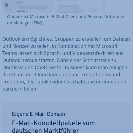
Outlook ist Mi­cro­softs E-Mail-Client und Personal In­for­ma­ti­
on Manager (PIM).
Outlook er­mög­licht es, Gruppen zu erstellen, um Dateien
und Notizen zu teilen. In Kom­bi­na­ti­on mit Microsoft
Teams lassen sich Sprach- und Vi­deo­an­ru­fe direkt aus
Outlook heraus starten. Dank einer Schnitt­stel­le zu
OneDrive und OneDrive for Business kann man Anlagen
direkt aus der Cloud laden und mit Freun­din­nen und
Freunden, der Familie oder Ge­schäfts­part­ne­rin­nen und -
partnern teilen.
Eigene E-Mail-Domain
E-Mail-Kom­plett­pa­ke­te vom
deutschen Markt­füh­rer