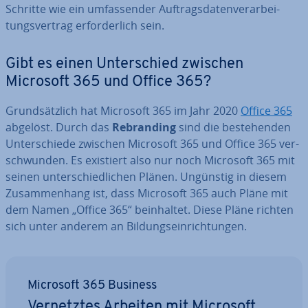
Schritte wie ein um­fas­sen­der Auf­trags­da­ten­ver­ar­bei­
tungs­ver­trag er­for­der­lich sein.
Gibt es einen Un­ter­schied zwischen
Microsoft 365 und Office 365?
Grund­sätz­lich hat Microsoft 365 im Jahr 2020
Office 365
abgelöst. Durch das
Re­bran­ding
sind die be­stehen­den
Un­ter­schie­de zwischen Microsoft 365 und Office 365 ver­
schwun­den. Es existiert also nur noch Microsoft 365 mit
seinen un­ter­schied­li­chen Plänen. Ungünstig in diesem
Zu­sam­men­hang ist, dass Microsoft 365 auch Pläne mit
dem Namen „Office 365“ be­inhal­tet. Diese Pläne richten
sich unter anderem an Bil­dungs­ein­rich­tun­gen.
Microsoft 365 Business
Ver­netz­tes Arbeiten mit Microsoft