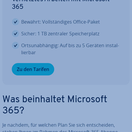
365
Bewährt: Voll­stän­di­ges Office-Paket
Sicher: 1 TB zentraler Spei­cher­platz
Orts­un­ab­hän­gig: Auf bis zu 5 Geräten in­stal­
lier­bar
Zu den Tarifen
Was be­inhal­tet Microsoft
365?
Je nachdem, für welchen Plan Sie sich ent­schei­den,
stehen Ihnen im Rahmen des Microsoft-365-Abon­ne­