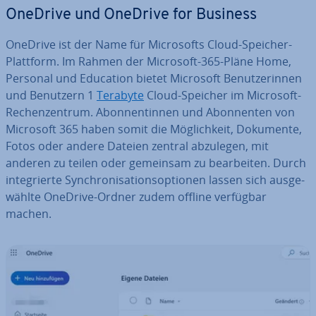
OneDrive und OneDrive for Business
OneDrive ist der Name für Mi­cro­softs Cloud-Speicher-
Plattform. Im Rahmen der Microsoft-365-Pläne Home,
Personal und Education bietet Microsoft Be­nut­ze­rin­nen
und Benutzern 1
Terabyte
Cloud-Speicher im Microsoft-
Re­chen­zen­trum. Abon­nen­tin­nen und Abon­nen­ten von
Microsoft 365 haben somit die Mög­lich­keit, Dokumente,
Fotos oder andere Dateien zentral abzulegen, mit
anderen zu teilen oder gemeinsam zu be­ar­bei­ten. Durch
in­te­grier­te Syn­chro­ni­sa­ti­ons­op­tio­nen lassen sich aus­ge­
wähl­te OneDrive-Ordner zudem offline verfügbar
machen.