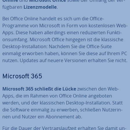
Online
und
Microsoft Office
sowie der Umfang der ver­
füg­ba­ren
Li­zenz­mo­del­le
.
Bei Office Online handelt es sich um die Office-
Programme von Microsoft in Form von kos­ten­lo­sen Web-
Apps. Diese haben al­ler­dings einen re­du­zier­ten Funk­ti­
ons­um­fang. Microsoft Office hingegen ist die klas­si­sche
Desktop-In­stal­la­ti­on: Nachdem Sie die Office-Suite
einmalig erworben haben, können Sie diese auf Ihrem PC
nutzen. Updates auf neuere Versionen erhalten Sie nicht.
Microsoft 365
Microsoft 365 schließt die Lücke
zwischen den Web-
Apps, die im Rahmen von Office Online angeboten
werden, und der klas­si­schen Desktop-In­stal­la­ti­on. Statt
die Software einmalig zu erwerben, schließen Nut­ze­rin­
nen und Nutzer ein Abon­ne­ment ab.
Für die Dauer der Ver­trags­lauf­zeit erhalten Sie damit un­