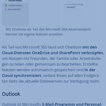
Mit OneNote als Teil des Microsoft-365-Abon­ne­ments
können Sie eigene Notizen erstellen.
Als Teil von Microsoft 365 lässt sich OneNote
mit den
Cloud-Diensten OneDrive und Share­Point ver­knüp­fen
,
um Notizen mit Freunden, der Familie oder Ar­beits­kol­le­
gen zu teilen oder gemeinsam zu be­ar­bei­ten. Erstellte
Notizen werden au­to­ma­tisch ge­spei­chert und
in der
Cloud syn­chro­ni­siert
, sodass Ihnen auf allen End­ge­rä­
ten stets die aktuelle Da­tei­ver­si­on zur Verfügung steht.
Outlook
Outlook ist Mi­cro­softs
E-Mail-Programm und Personal-