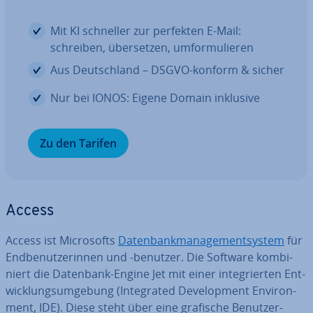
Mit KI schneller zur perfekten E-Mail:
schreiben, über­set­zen, um­for­mu­lie­ren
Aus Deutsch­land – DSGVO-konform & sicher
Nur bei IONOS: Eigene Domain inklusive
Zu den Tarifen
Access
Access ist Mi­cro­softs
Da­ten­bank­ma­nage­ment­sys­tem
für
End­be­nut­ze­rin­nen und -benutzer. Die Software kom­bi­
niert die Datenbank-Engine Jet mit einer in­te­grier­ten Ent­
wick­lungs­um­ge­bung (In­te­gra­ted De­ve­lo­p­ment En­vi­ron­
ment, IDE). Diese steht über eine grafische Be­nut­zer­