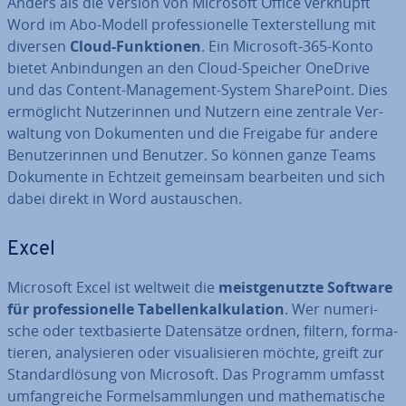
Anders als die Version von Microsoft Office verknüpft
Word im Abo-Modell pro­fes­sio­nel­le Tex­terstel­lung mit
diversen
Cloud-Funk­tio­nen
. Ein Microsoft-365-Konto
bietet An­bin­dun­gen an den Cloud-Speicher OneDrive
und das Content-Ma­nage­ment-System Share­Point. Dies
er­mög­licht Nut­ze­rin­nen und Nutzern eine zentrale Ver­
wal­tung von Do­ku­men­ten und die Freigabe für andere
Be­nut­ze­rin­nen und Benutzer. So können ganze Teams
Dokumente in Echtzeit gemeinsam be­ar­bei­ten und sich
dabei direkt in Word aus­tau­schen.
Excel
Microsoft Excel ist weltweit die
meist­ge­nutz­te Software
für pro­fes­sio­nel­le Ta­bel­len­kal­ku­la­ti­on
. Wer nu­me­ri­
sche oder text­ba­sier­te Da­ten­sät­ze ordnen, filtern, for­ma­
tie­ren, ana­ly­sie­ren oder vi­sua­li­sie­ren möchte, greift zur
Stan­dard­lö­sung von Microsoft. Das Programm umfasst
um­fang­rei­che For­mel­samm­lun­gen und ma­the­ma­ti­sche