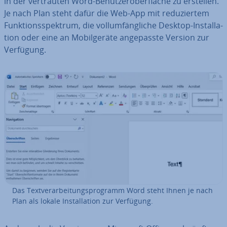
in der ver­trau­ten Word-Be­nut­zer­ober­flä­che zu erstellen.
Je nach Plan steht dafür die Web-App mit re­du­zier­tem
Funk­ti­ons­spek­trum, die voll­um­fäng­li­che Desktop-In­stal­la­
ti­on oder eine an Mo­bil­ge­rä­te an­ge­pass­te Version zur
Verfügung.
Das Text­ver­ar­bei­tungs­pro­gramm Word steht Ihnen je nach
Plan als lokale In­stal­la­ti­on zur Verfügung.