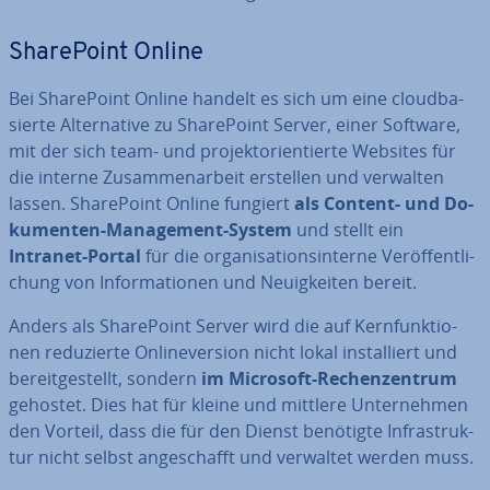
Share­Point Online
Bei Share­Point Online handelt es sich um eine cloud­ba­
sier­te Al­ter­na­ti­ve zu Share­Point Server, einer Software,
mit der sich team- und pro­jekt­ori­en­tier­te Websites für
die interne Zu­sam­men­ar­beit erstellen und verwalten
lassen. Share­Point Online fungiert
als Content- und Do­
ku­men­ten-Ma­nage­ment-System
und stellt ein
Intranet-Portal
für die or­ga­ni­sa­ti­ons­in­ter­ne Ver­öf­fent­li­
chung von In­for­ma­tio­nen und Neu­ig­kei­ten bereit.
Anders als Share­Point Server wird die auf Kern­funk­tio­
nen re­du­zier­te On­lin­ever­si­on nicht lokal in­stal­liert und
be­reit­ge­stellt, sondern
im Microsoft-Re­chen­zen­trum
gehostet. Dies hat für kleine und mittlere Un­ter­neh­men
den Vorteil, dass die für den Dienst benötigte In­fra­struk­
tur nicht selbst an­ge­schafft und verwaltet werden muss.