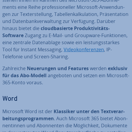
ments eine Reihe pro­fes­sio­nel­ler Microsoft-An­wen­dun­
gen zur Tex­terstel­lung, Ta­bel­len­kal­ku­la­ti­on, Prä­sen­ta­ti­on
und Da­ten­bank­ver­wal­tung zur Verfügung. Darüber
hinaus bietet die
cloud­ba­sier­te Pro­duk­ti­vi­täts-
Software
Zugang zu E-Mail- und Groupware-Funk­tio­nen,
eine zentrale Da­ten­ab­la­ge sowie ein leis­tungs­star­kes
Tool für Instant Messaging,
Vi­deo­kon­fe­ren­zen
, IP-
Telefonie und Screen-Sharing.
Zahl­rei­che
Neue­run­gen und Features
werden
exklusiv
für das Abo-Modell
angeboten und setzen ein Microsoft-
365-Konto voraus.
Word
Microsoft Word ist der
Klassiker unter den Text­ver­ar­
bei­tungs­pro­gram­men
. Auch Microsoft 365 bietet Abon­
nen­tin­nen und Abon­nen­ten die Mög­lich­keit, Dokumente