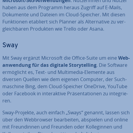
Microsoft-365-An­wen­dun­gen
. Nut­ze­rin­nen und Nutzer
haben aus dem Programm heraus Zugriff auf E-Mails,
Dokumente und Dateien im Cloud-Speicher. Mit diesen
Funk­tio­nen etabliert sich Planner als Al­ter­na­ti­ve zu ver­
gleich­ba­ren Produkten wie Trello oder Asana.
Sway
Mit Sway ergänzt Microsoft die Office-Suite um eine
Web­
an­wen­dung für das digitale Sto­rytel­ling
. Die Software
er­mög­licht es, Text- und Mul­ti­me­dia-Elemente aus
diversen Quellen wie dem eigenen Computer, der Such­
ma­schi­ne Bing, dem Cloud-Speicher OneDrive, YouTube
oder Facebook in in­ter­ak­ti­ve Prä­sen­ta­tio­nen zu in­te­grie­
ren.
Sway-Projekte, auch einfach „Sways“ genannt, lassen sich
über den Web­brow­ser be­ar­bei­ten, abspielen und online
mit Freun­din­nen und Freunden oder Kol­le­gin­nen und