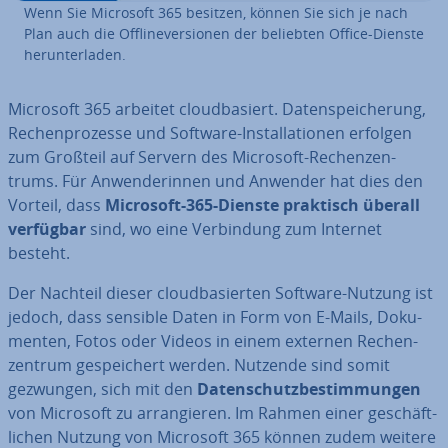
Wenn Sie Microsoft 365 besitzen, können Sie sich je nach
Plan auch die Off­lin­ever­sio­nen der beliebten Office-Dienste
her­un­ter­la­den.
Microsoft 365 arbeitet cloud­ba­siert. Da­ten­spei­che­rung,
Re­chen­pro­zes­se und Software-In­stal­la­tio­nen erfolgen
zum Großteil auf Servern des Microsoft-Re­chen­zen­
trums. Für An­wen­de­rin­nen und Anwender hat dies den
Vorteil, dass
Microsoft-365-Dienste praktisch überall
verfügbar
sind, wo eine Ver­bin­dung zum Internet
besteht.
Der Nachteil dieser cloud­ba­sier­ten Software-Nutzung ist
jedoch, dass sensible Daten in Form von E-Mails, Do­ku­
men­ten, Fotos oder Videos in einem externen Re­chen­
zen­trum ge­spei­chert werden. Nutzende sind somit
gezwungen, sich mit den
Da­ten­schutz­be­stim­mun­gen
von Microsoft zu ar­ran­gie­ren. Im Rahmen einer ge­schäft­
li­chen Nutzung von Microsoft 365 können zudem weitere