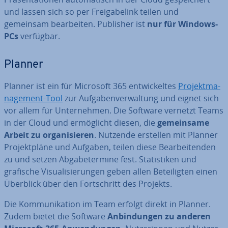
und lassen sich so per Frei­ga­be­l­ink teilen und
gemeinsam be­ar­bei­ten. Publisher ist
nur für Windows-
PCs
verfügbar.
Planner
Planner ist ein für Microsoft 365 ent­wi­ckel­tes
Pro­jekt­ma­
nage­ment-Tool
zur Auf­ga­ben­ver­wal­tung und eignet sich
vor allem für Un­ter­neh­men. Die Software vernetzt Teams
in der Cloud und er­mög­licht diesen, die
ge­mein­sa­me
Arbeit zu or­ga­ni­sie­ren
. Nutzende erstellen mit Planner
Pro­jekt­plä­ne und Aufgaben, teilen diese Be­ar­bei­ten­den
zu und setzen Ab­ga­be­ter­mi­ne fest. Sta­tis­ti­ken und
grafische Vi­sua­li­sie­run­gen geben allen Be­tei­lig­ten einen
Überblick über den Fort­schritt des Projekts.
Die Kom­mu­ni­ka­ti­on im Team erfolgt direkt in Planner.
Zudem bietet die Software
An­bin­dun­gen zu anderen