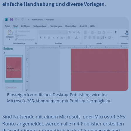
einfache Hand­ha­bung und diverse Vorlagen
.
Ein­steig­er­freund­li­ches Desktop-Pu­bli­shing wird im
Microsoft-365-Abon­ne­ment mit Publisher er­mög­licht.
Sind Nutzende mit einem Microsoft- oder Microsoft-365-
Konto an­ge­mel­det, werden alle mit Publisher er­stell­ten
Prä­sen­ta­tio­nen au­to­ma­tisch in der Cloud ge­spei­chert