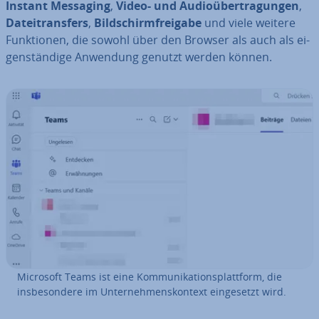
Instant Messaging
,
Video- und Au­dio­über­tra­gun­gen
,
Da­tei­trans­fers
,
Bild­schirm­frei­ga­be
und viele weitere
Funk­tio­nen, die sowohl über den Browser als auch als ei­
gen­stän­di­ge Anwendung genutzt werden können.
Microsoft Teams ist eine Kom­mu­ni­ka­ti­ons­platt­form, die
ins­be­son­de­re im Un­ter­neh­mens­kon­text ein­ge­setzt wird.