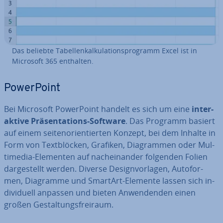
Das beliebte Ta­bel­len­kal­ku­la­ti­ons­pro­gramm Excel ist in
Microsoft 365 enthalten.
Power­Point
Bei Microsoft Power­Point handelt es sich um eine
in­ter­
ak­ti­ve Prä­sen­ta­ti­ons-Software
. Das Programm basiert
auf einem sei­ten­ori­en­tier­ten Konzept, bei dem Inhalte in
Form von Text­blö­cken, Grafiken, Dia­gram­men oder Mul­
ti­me­dia-Elementen auf nach­ein­an­der folgenden Folien
dar­ge­stellt werden. Diverse De­sign­vor­la­gen, Au­to­for­
men, Diagramme und SmartArt-Elemente lassen sich in­
di­vi­du­ell anpassen und bieten An­wen­den­den einen
großen Ge­stal­tungs­frei­raum.