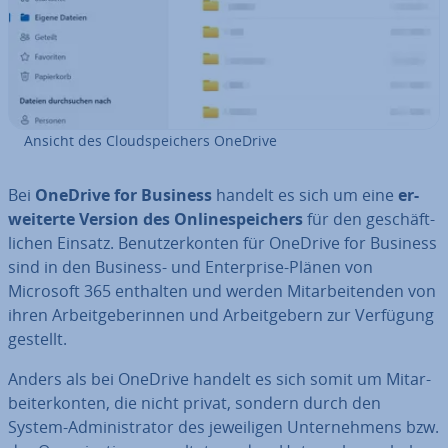
Ansicht des Cloud­spei­chers OneDrive
Bei
OneDrive for Business
handelt es sich um eine
er­
wei­ter­te Version des On­line­spei­chers
für den ge­schäft­
li­chen Einsatz. Be­nut­zer­kon­ten für OneDrive for Business
sind in den Business- und En­ter­pri­se-Plänen von
Microsoft 365 enthalten und werden Mit­ar­bei­ten­den von
ihren Ar­beit­ge­be­rin­nen und Ar­beit­ge­bern zur Verfügung
gestellt.
Anders als bei OneDrive handelt es sich somit um Mit­ar­
bei­ter­kon­ten, die nicht privat, sondern durch den
System-Ad­mi­nis­tra­tor des je­wei­li­gen Un­ter­neh­mens bzw.