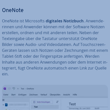
OneNote
OneNote ist Mi­cro­softs
digitales Notizbuch
. An­wen­de­
rin­nen und Anwender können mit der Software Notizen
erstellen, ordnen und mit anderen teilen. Neben der
Text­ein­ga­be über die Tastatur un­ter­stützt OneNote
Bilder sowie Audio- und Vi­deo­da­tei­en. Auf Touch­screen-
Geräten lassen sich Notizen oder Zeich­nun­gen mit einem
Tablet-Stift oder der Fin­ger­spit­ze an­fer­ti­gen. Werden
Inhalte aus anderen An­wen­dun­gen oder dem Internet in­
te­griert, fügt OneNote au­to­ma­tisch einen Link zur Quelle
ein.