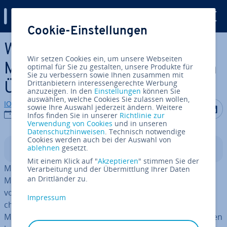
Digital Guide
Cookie-Einstellungen
Zum Haupt­in­halt springen
Was ist Microsoft 365? Die
Wir setzen Cookies ein, um unsere Webseiten
Microsoft-Kom­plett­lö­sung im
optimal für Sie zu gestalten, unsere Produkte für
Sie zu verbessern sowie Ihnen zusammen mit
Drittanbietern interessengerechte Werbung
Überblick
anzuzeigen. In den
Einstellungen
können Sie
auswählen, welche Cookies Sie zulassen wollen,
IONOS Redaktion
Auf Facebo
Auf Tw
A
sowie Ihre Auswahl jederzeit ändern. Weitere
27.06.2023
Infos finden Sie in unserer
Richtlinie zur
Verwendung von Cookies
und in unseren
Datenschutzhinweisen
. Technisch notwendige
Cookies werden auch bei der Auswahl von
ablehnen
gesetzt.
In­halts­ver­zeich­nis
Mit einem Klick auf "
Akzeptieren
" stimmen Sie der
Microsoft 365 be­inhal­tet neben dem allseits bekannten
Verarbeitung und der Übermittlung Ihrer Daten
an Drittländer zu.
Microsoft-Office-Paket eine Reihe ver­schie­de­ner,
vorrangig cloud­ba­sier­ter An­wen­dun­gen. Un­ter­schied­li­
Impressum
che Abon­ne­ments und Pläne sorgen dafür, dass
Microsoft 365 sowohl im Pri­vat­be­reich ein­ge­setzt werden