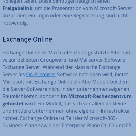
Kollegen teilen. Diese benötigen lediglich einen
Frei­ga­be­l­ink
, um die Prä­sen­ta­ti­on vom Microsoft-Server
abzurufen; ein Login oder eine Re­gis­trie­rung sind nicht
notwendig.
Exchange Online
Exchange Online ist Mi­cro­softs cloud-gestützte Al­ter­na­ti­
ve zur beliebten Groupware- und Mail­ser­ver-Software
Exchange Server. Während der klas­si­sche Exchange
Server als
On-Premises
-Software betrieben wird, bietet
Microsoft mit Exchange Online ein Abo-Modell, bei dem
die Server-Software nicht in den un­ter­neh­mens­ei­ge­nen
Räum­lich­kei­ten, sondern
im Microsoft-Re­chen­zen­trum
gehostet
wird. Ein Modell, das sich vor allem an kleine
und mittlere Un­ter­neh­men ohne eigene IT-In­fra­struk­tur
richtet. Exchange Online ist Teil der Microsoft-365-
Business-Pläne sowie der En­ter­pri­se-Pläne E1, E3 und E5.