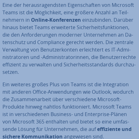
Eine der her­aus­ra­gends­ten Ei­gen­schaf­ten von Microsoft
Teams ist die Mög­lich­keit, eine größere Anzahl an Teil­
neh­mern in
Online-Kon­fe­ren­zen
ein­zu­bin­den. Darüber
hinaus bietet Teams er­wei­ter­te Si­cher­heits­funk­tio­nen,
die den An­for­de­run­gen moderner Un­ter­neh­men an Da­
ten­schutz und Com­pli­ance gerecht werden. Die zentrale
Ver­wal­tung von Be­nut­zer­kon­ten er­leich­tert es IT-Ad­mi­
nis­tra­to­ren und -Ad­mi­nis­tra­to­rin­nen, die Be­nut­zer­rech­te
effizient zu verwalten und Si­cher­heits­stan­dards durch­zu­
set­zen.
Ein weiteres großes Plus von Teams ist die In­te­gra­ti­on
mit anderen Office-An­wen­dun­gen wie Outlook, wodurch
die Zu­sam­men­ar­beit über ver­schie­de­ne Microsoft-
Produkte hinweg nahtlos funk­tio­niert. Microsoft Teams
ist in ver­schie­de­nen Business- und En­ter­pri­se-Plänen
von Microsoft 365 enthalten und bietet so eine um­fas­
sen­de Lösung für Un­ter­neh­men, die auf
ef­fi­zi­en­te und
sichere Kom­mu­ni­ka­ti­on
an­ge­wie­sen sind.