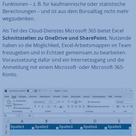
Funk­tio­nen – z. B. für kauf­män­ni­sche oder sta­tis­ti­sche
Be­rech­nun­gen – und ist aus dem Bü­ro­all­tag nicht mehr
weg­zu­den­ken.
Als Teil des Cloud-Dienstes Microsoft 365 bietet Excel
Schnitt­stel­len zu OneDrive und Share­Point
. Nutzende
haben so die Mög­lich­keit, Excel-Ar­beits­map­pen im Team
frei­zu­ge­ben und in Echtzeit gemeinsam zu be­ar­bei­ten.
Vor­aus­set­zung dafür sind ein In­ter­net­zu­gang und die
Anmeldung mit einem Microsoft- oder Microsoft-365-
Konto.