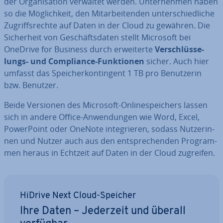
der Or­ga­ni­sa­ti­on verwaltet werden. Un­ter­neh­men haben
so die Mög­lich­keit, den Mit­ar­bei­ten­den un­ter­schied­li­che
Zu­griffs­rech­te auf Daten in der Cloud zu gewähren. Die
Si­cher­heit von Ge­schäfts­da­ten stellt Microsoft bei
OneDrive for Business durch er­wei­ter­te
Ver­schlüs­se­
lungs- und Com­pli­ance-Funk­tio­nen
sicher. Auch hier
umfasst das Spei­cher­kon­tin­gent 1 TB pro Be­nut­ze­rin
bzw. Benutzer.
Beide Versionen des Microsoft-On­line­spei­chers lassen
sich in andere Office-An­wen­dun­gen wie Word, Excel,
Power­Point oder OneNote in­te­grie­ren, sodass Nut­ze­rin­
nen und Nutzer auch aus den ent­spre­chen­den Pro­gram­
men heraus in Echtzeit auf Daten in der Cloud zugreifen.
HiDrive Next Cloud-Speicher
Ihre Daten – Jederzeit und überall