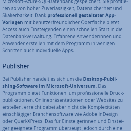
Microsoft-Azure-SQL-Datenbank ge­spei­chert. Sie pro­fi­tie­
ren so von hoher Zu­ver­läs­sig­keit, Da­ten­si­cher­heit und
Ska­lier­bar­keit. Dank
pro­fes­sio­nell ge­stal­te­ter App-
Vorlagen
mit be­nut­zer­freund­li­cher Ober­flä­che bietet
Access auch Ein­stei­gen­den einen schnellen Start in die
Da­ten­bank­ver­wal­tung. Erfahrene An­wen­de­rin­nen und
Anwender erstellen mit dem Programm in wenigen
Schritten auch in­di­vi­du­el­le Apps.
Publisher
Bei Publisher handelt es sich um die
Desktop-Pu­bli­
shing-Software im Microsoft-Universum
. Das
Programm bietet Funk­tio­nen, um pro­fes­sio­nel­le Druck­
pu­bli­ka­tio­nen, On­line­prä­sen­ta­tio­nen oder Websites zu
erstellen, erreicht dabei aber nicht die Kom­ple­xi­tä­ten
ein­schlä­gi­ger Bran­chen­soft­ware wie Adobe InDesign
oder Quar­kX­Press. Das für Ein­stei­ge­rin­nen und Ein­stei­
ger geeignete Programm überzeugt jedoch durch eine