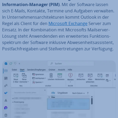
In­for­ma­ti­on-Manager (PIM)
. Mit der Software lassen
sich E-Mails, Kontakte, Termine und Aufgaben verwalten.
In Un­ter­neh­mens­ar­chi­tek­tu­ren kommt Outlook in der
Regel als Client für den
Microsoft Exchange
Server zum
Einsatz. In der Kom­bi­na­ti­on mit Mi­cro­softs Mail­ser­ver-
Lösung steht An­wen­den­den ein er­wei­ter­tes Funk­ti­ons­
spek­trum der Software inklusive Ab­we­sen­heits­as­sis­tent,
Post­fach­frei­ga­ben und Stell­ver­tre­tun­gen zur Verfügung.