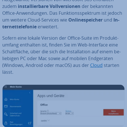
zudem
in­stal­lier­ba­re Voll­ver­sio­nen
der bekannten
Office-An­wen­dun­gen. Das Funk­ti­ons­spek­trum ist jedoch
um weitere Cloud-Services wie
On­line­spei­cher
und
In­
ter­net­te­le­fo­nie
erweitert.
Sofern eine lokale Version der Office-Suite im Pro­dukt­
um­fang enthalten ist, finden Sie im Web-Interface eine
Schalt­flä­che, über die sich die In­stal­la­ti­on auf einem be­
lie­bi­gen PC oder Mac sowie auf mobilen End­ge­rä­ten
(Windows, Android oder macOS) aus der
Cloud
starten
lässt.