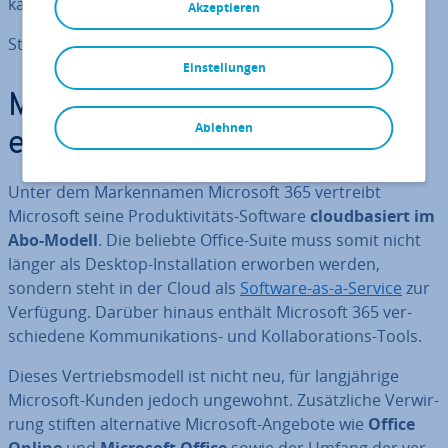
kann, als auch für Busi­ness­kun­den attraktiv ist.
Akzeptieren
Stand der In­for­ma­tio­nen: Juli 2025
Einstellungen
Microsoft 365 – was ist das
Ablehnen
ei­gent­lich?
Unter dem Mar­ken­na­men Microsoft 365 vertreibt
Microsoft seine Pro­duk­ti­vi­täts-Software
cloud­ba­siert im
Abo-Modell
. Die beliebte Office-Suite muss somit nicht
länger als Desktop-In­stal­la­ti­on erworben werden,
sondern steht in der Cloud als
Software-as-a-Service
zur
Verfügung. Darüber hinaus enthält Microsoft 365 ver­
schie­de­ne Kom­mu­ni­ka­ti­ons- und Kol­la­bo­ra­ti­ons-Tools.
Dieses Ver­triebs­mo­dell ist nicht neu, für lang­jäh­ri­ge
Microsoft-Kunden jedoch ungewohnt. Zu­sätz­li­che Ver­wir­
rung stiften al­ter­na­ti­ve Microsoft-Angebote wie
Office