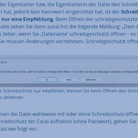
r Ei­gen­tü­mer bzw. die Ei­gen­tü­me­rin der Datei den Schrei
rt hat, jedoch kein Kennwort ein­ge­rich­tet hat, ist der
Schrei
 nur eine Emp­feh­lung
. Beim Öffnen der schreib­ge­schütz­t
Datei sehen Sie dann zunächst die folgende Meldung: „Dem 
 lieber, wenn Sie ‚Dateiname‘ schreib­ge­schützt öffnen – es 
Sie müssen Än­de­run­gen vornehmen. Schreib­ge­schützt öffn
er Schreib­schutz nur empfohlen, können Sie beim Öffnen den Schr
z ablehnen.
nnen die Datei wahlweise mit oder ohne Schreib­schutz öffn
hreib­schutz der Excel aufheben (ohne Passwort), gehen Sie
ss wie folgt vor: