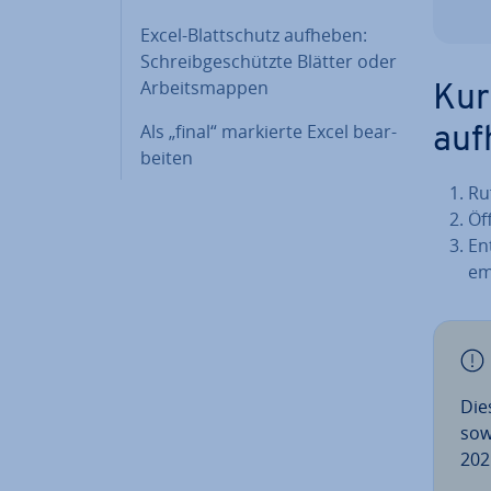
Excel-Blatt­schutz aufheben:
Schreib­ge­schütz­te Blätter oder
Ar­beits­map­pen
Kur
Als „final“ markierte Excel be­ar­
auf
bei­ten
Ru
Öf
En
em
Dies
sow
202