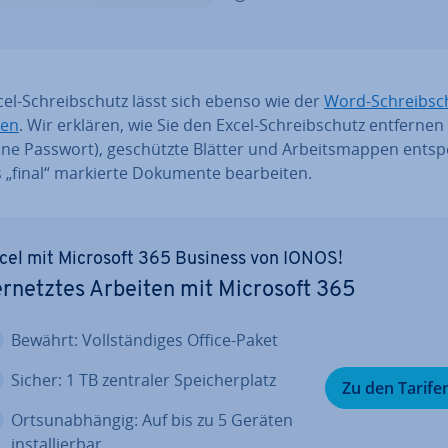
el-Schreib­schutz lässt sich ebenso wie der
Word-Schreib­sc
ben
. Wir erklären, wie Sie den Excel-Schreib­schutz entfernen
e Passwort), ge­schütz­te Blätter und Ar­beits­map­pen ent­sp
 „final“ markierte Dokumente be­ar­bei­ten.
cel mit Microsoft 365 Business von IONOS!
r­netz­tes Arbeiten mit Microsoft 365
Bewährt: Voll­stän­di­ges Office-Paket
Sicher: 1 TB zentraler Spei­cher­platz
Zu den Tarife
Orts­un­ab­hän­gig: Auf bis zu 5 Geräten
in­stal­lier­bar