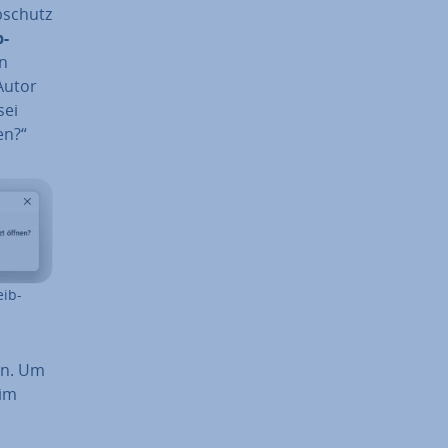
b­schutz
b­
en
Autor
sei
en?“
eib­
en. Um
 im