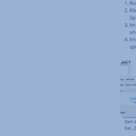
Ruf
Kli
Spe
Im
un
En
sp
Den e
bei „