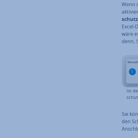
Wenn de
aktivie
schutz
Excel-
wäre es
denn, 
Ist d
schut
Sie kö
den Sc
Anschlu