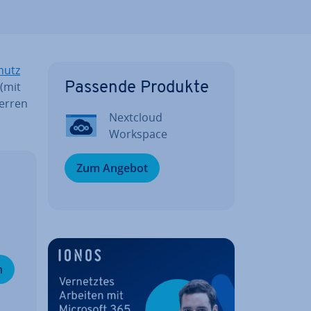
hutz
 (mit
Passende Produkte
er­ren
Nextcloud
Workspace
Zum Angebot
n