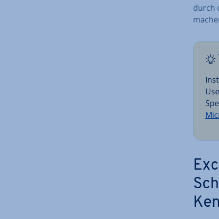
durch 
mache
In­
Use
Spe
Mic
Exc
Sch
Ken