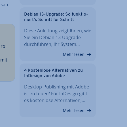
k­sam
Debian 13-Upgrade: So funk­tio­
niert’s Schritt für Schritt
Diese Anleitung zeigt Ihnen, wie
Sie ein Debian 13-Upgrade
durch­füh­ren, Ihr System…
pro
Mehr lesen
 mit
4 kos­ten­lo­se Al­ter­na­ti­ven zu
InDesign von Adobe
Desktop-Pu­bli­shing mit Adobe
ist zu teuer? Für InDesign gibt
es kos­ten­lo­se Al­ter­na­ti­ven,…
Mehr lesen