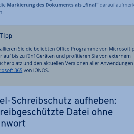
die
Mar­kie­rung des Dokuments als „final“
darauf auf­mer
n.
Tipp
stal­lie­ren Sie die beliebten Office-Programme von Microsoft 
r auf bis zu fünf Geräten und pro­fi­tie­ren Sie von externem
i­cher­platz und den aktuellen Versionen aller An­wen­dun­gen
rosoft 365
von IONOS.
el-Schreib­schutz aufheben:
reib­ge­schütz­te Datei ohne
nwort