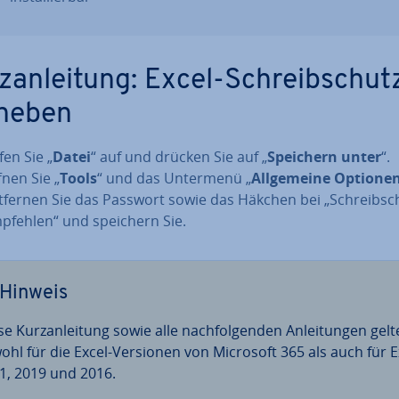
z­an­lei­tung: Excel-Schreib­schut
heben
fen Sie „
Datei
“ auf und drücken Sie auf „
Speichern unter
“.
fnen Sie „
Tools
“ und das Untermenü „
All­ge­mei­ne Optione
tfernen Sie das Passwort sowie das Häkchen bei „Schreib­sc
pfehlen“ und speichern Sie.
Hinweis
e Kurz­an­lei­tung sowie alle nach­fol­gen­den An­lei­tun­gen gel
ohl für die Excel-Versionen von Microsoft 365 als auch für E
1, 2019 und 2016.