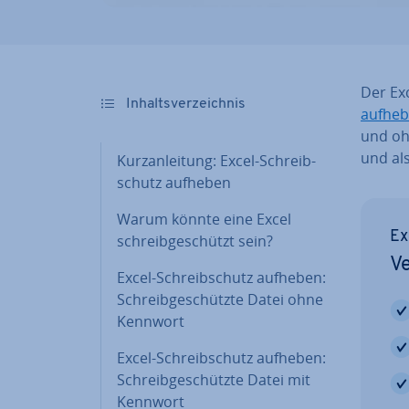
Der Exc
In­halts­ver­zeich­nis
aufhe
und ohn
und als
Kurz­an­lei­tung: Excel-Schreib­
schutz aufheben
Warum könnte eine Excel
Ex
schreib­ge­schützt sein?
Ve
Excel-Schreib­schutz aufheben:
Schreib­ge­schütz­te Datei ohne
Kennwort
Excel-Schreib­schutz aufheben:
Schreib­ge­schütz­te Datei mit
Kennwort