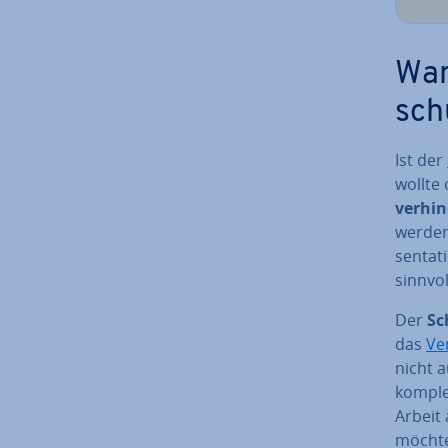
War
sch
Ist der
woll­te 
ver­hin
werden 
sen­ta­
sinnvol
Der
Sc
das
Ve
nicht a
komple
Arbeit
möchten