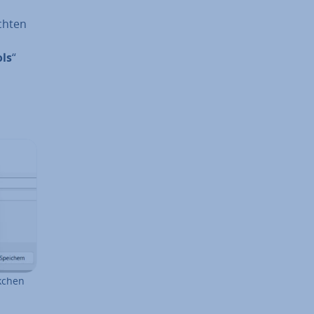
h­ten
ols
“
d
äkchen