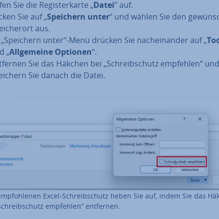
en Sie die Re­gis­ter­kar­te „
Datei
“ auf.
cken Sie auf „
Speichern unter
“ und wählen Sie den ge­wünsc
i­cher­ort aus.
 „Speichern unter“-Menü drücken Sie nach­ein­an­der auf „
To
d „
All­ge­mei­ne Optionen
“.
tfernen Sie das Häkchen bei „Schreib­schutz empfehlen“ un
eichern Sie danach die Datei.
mp­foh­le­nen Excel-Schreib­schutz heben Sie auf, indem Sie das H
Schreib­schutz empfehlen“ entfernen.