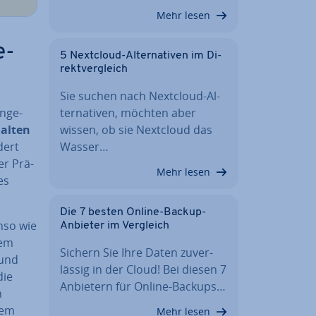
Mehr lesen
e­
5 Nextcloud-Al­ter­na­ti­ven im Di­
rekt­ver­gleich
Sie suchen nach Nextcloud-Al­
n­ge­
ter­na­ti­ven, möchten aber
halten
wissen, ob sie Nextcloud das
dert
Wasser…
er Prä­
Mehr lesen
es
Die 7 besten Online-Backup-
nso wie
Anbieter im Vergleich
nem
Sichern Sie Ihre Daten zu­ver­
 und
läs­sig in der Cloud! Bei diesen 7
die
Anbietern für Online-Backups…
n
dem
Mehr lesen