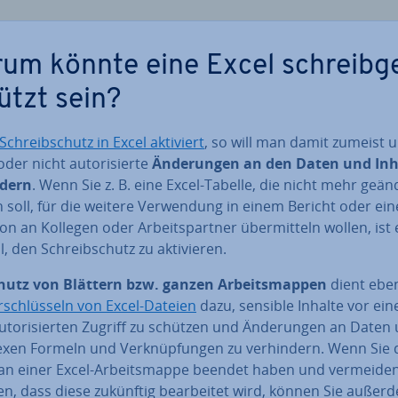
um könnte eine Excel schreib­g
ützt sein?
Schreib­schutz in Excel aktiviert
, so will man damit zumeist u
oder nicht au­to­ri­sier­te
Än­de­run­gen an den Daten und In
­dern
. Wenn Sie z. B. eine Excel-Tabelle, die nicht mehr geän
soll, für die weitere Ver­wen­dung in einem Bericht oder ein
ti­on an Kollegen oder Ar­beits­part­ner über­mit­teln wollen, ist 
l, den Schreib­schutz zu ak­ti­vie­ren.
hutz von Blättern bzw. ganzen Ar­beits­map­pen
dient ebe
r­schlüs­seln von Excel-Dateien
dazu, sensible Inhalte vor ei
u­to­ri­sier­ten Zugriff zu schützen und Än­de­run­gen an Daten
xen Formeln und Ver­knüp­fun­gen zu ver­hin­dern. Wenn Sie 
 an einer Excel-Ar­beits­map­pe beendet haben und vermeide
, dass diese zukünftig be­ar­bei­tet wird, können Sie außer