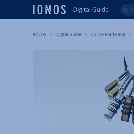
Digital Guide
Ihr
Zum Haupt­in­halt springen
IONOS
Digital Guide
Online Marketing