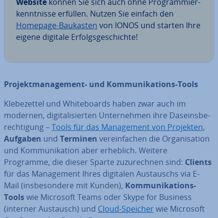
Website
können Sie sich auch ohne Pro­gram­mier­
kennt­nis­se erfüllen. Nutzen Sie einfach den
Homepage-Baukasten
von IONOS und starten Ihre
eigene digitale Er­folgs­ge­schich­te!
Pro­jekt­ma­nage­ment- und Kom­mu­ni­ka­ti­ons-Tools
Kle­be­zet­tel und White­boards haben zwar auch im
modernen, di­gi­ta­li­sier­ten Un­ter­neh­men ihre Da­seins­be­
rech­ti­gung –
Tools für das Ma­nage­ment von Projekten
,
Aufgaben
und
Terminen
ver­ein­fa­chen die Or­ga­ni­sa­ti­on
und Kom­mu­ni­ka­ti­on aber erheblich. Weitere
Programme, die dieser Sparte zu­zu­rech­nen sind:
Clients
für das Ma­nage­ment Ihres digitalen Aus­tauschs via E-
Mail (ins­be­son­de­re mit Kunden),
Kom­mu­ni­ka­ti­ons-
Tools
wie Microsoft Teams oder Skype for Business
(interner Austausch) und
Cloud-Speicher
wie Microsoft