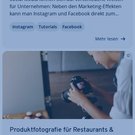
für Un­ter­neh­men: Neben den Marketing-Effekten
kann man Instagram und Facebook direkt zum
Verkaufen benutzen. Das können sich auch Re­
Instagram
Tutorials
Facebook
stau­rants und Cafés zunutze machen. Mit prak­ti­
schen Buttons leitet man Kunden direkt auf die…
Mehr lesen
Pro­dukt­fo­to­gra­fie für Re­stau­rants &