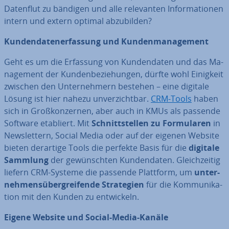
Datenflut zu bändigen und alle re­le­van­ten In­for­ma­tio­nen
intern und extern optimal ab­zu­bil­den?
Kun­den­da­ten­er­fas­sung und Kun­den­ma­nage­ment
Geht es um die Erfassung von Kun­den­da­ten und das Ma­
nage­ment der Kun­den­be­zie­hun­gen, dürfte wohl Einigkeit
zwischen den Un­ter­neh­mern bestehen – eine digitale
Lösung ist hier nahezu un­ver­zicht­bar.
CRM-Tools
haben
sich in Groß­kon­zer­nen, aber auch in KMUs als passende
Software etabliert. Mit
Schnitt­stel­len zu For­mu­la­ren
in
News­let­tern, Social Media oder auf der eigenen Website
bieten derartige Tools die perfekte Basis für die
digitale
Sammlung
der ge­wünsch­ten Kun­den­da­ten. Gleich­zei­tig
liefern CRM-Systeme die passende Plattform, um
un­ter­
neh­mens­über­grei­fen­de Stra­te­gien
für die Kom­mu­ni­ka­
ti­on mit den Kunden zu ent­wi­ckeln.
Eigene Website und Social-Media-Kanäle