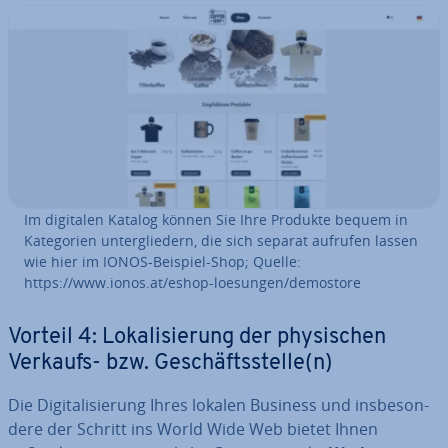
Im digitalen Katalog können Sie Ihre Produkte bequem in
Ka­te­go­rien un­ter­glie­dern, die sich separat aufrufen lassen
wie hier im IONOS-Beispiel-Shop; Quelle:
https://www.ionos.at/eshop-loesungen/demostore
Vorteil 4: Lo­ka­li­sie­rung der phy­si­schen
Verkaufs- bzw. Ge­schäfts­stel­le(n)
Die Di­gi­ta­li­sie­rung Ihres lokalen Business und ins­be­son­
de­re der Schritt ins World Wide Web bietet Ihnen