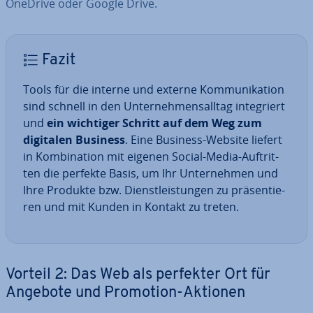
OneDrive oder Google Drive.
Fazit
Tools für die interne und externe Kom­mu­ni­ka­ti­on
sind schnell in den Un­ter­neh­mens­all­tag in­te­griert
und
ein wichtiger Schritt auf dem Weg zum
digitalen Business
. Eine Business-Website liefert
in Kom­bi­na­ti­on mit eigenen Social-Media-Auf­trit­
ten die perfekte Basis, um Ihr Un­ter­neh­men und
Ihre Produkte bzw. Dienst­leis­tun­gen zu prä­sen­tie­
ren und mit Kunden in Kontakt zu treten.
Vorteil 2: Das Web als perfekter Ort für
Angebote und Promotion-Aktionen