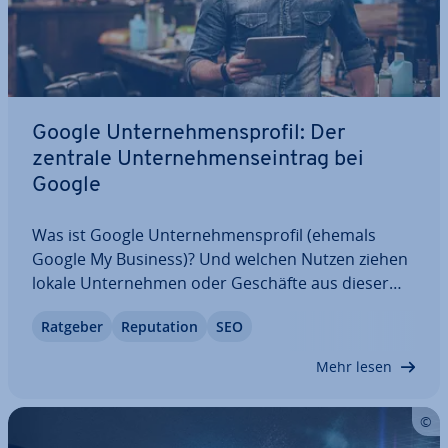
Google Un­ter­neh­mens­pro­fil: Der
zentrale Un­ter­neh­mens­ein­trag bei
Google
Was ist Google Un­ter­neh­mens­pro­fil (ehemals
Google My Business)? Und welchen Nutzen ziehen
lokale Un­ter­neh­men oder Geschäfte aus dieser
immer wichtiger werdenden Un­ter­neh­mens­platt­
Ratgeber
Re­pu­ta­ti­on
SEO
form? Finden Sie heraus, welche Mög­lich­kei­ten
und Funk­tio­nen Ihnen ein Un­ter­neh­mens­pro­fil
Mehr lesen
bietet, ob…