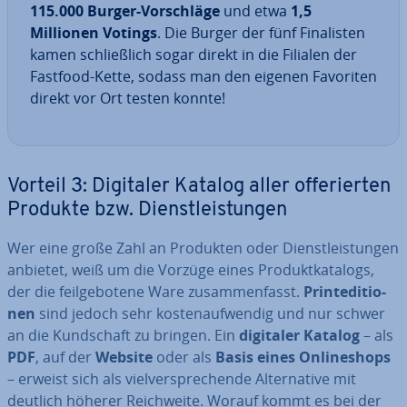
115.000 Burger-Vor­schlä­ge
und etwa
1,5
Millionen Votings
. Die Burger der fünf Fi­na­lis­ten
kamen schließ­lich sogar direkt in die Filialen der
Fastfood-Kette, sodass man den eigenen Favoriten
direkt vor Ort testen konnte!
Vorteil 3: Digitaler Katalog aller of­fe­rier­ten
Produkte bzw. Dienst­leis­tun­gen
Wer eine große Zahl an Produkten oder Dienst­leis­tun­gen
anbietet, weiß um die Vorzüge eines Pro­dukt­ka­ta­logs,
der die feil­ge­bo­te­ne Ware zu­sam­men­fasst.
Prin­tedi­tio­
nen
sind jedoch sehr kos­ten­auf­wen­dig und nur schwer
an die Kund­schaft zu bringen. Ein
digitaler Katalog
– als
PDF
, auf der
Website
oder als
Basis eines On­line­shops
– erweist sich als viel­ver­spre­chen­de Al­ter­na­ti­ve mit
deutlich höherer Reich­wei­te. Worauf kommt es bei der