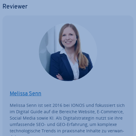
Reviewer
Melissa Senn
Melissa Senn ist seit 2016 bei IONOS und fo­kus­siert sich
im Digital Guide auf die Bereiche Website, E-Commerce,
Social Media sowie KI. Als Di­gi­tal­stra­te­gin nutzt sie ihre
um­fas­sen­de SEO- und GEO-Erfahrung, um komplexe
tech­no­lo­gi­sche Trends in pra­xis­na­he Inhalte zu ver­wan­