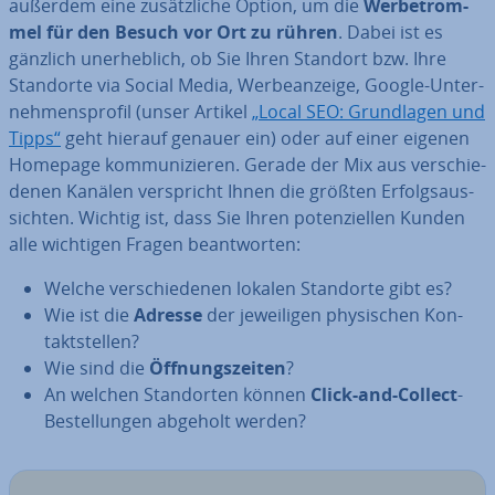
außerdem eine zu­sätz­li­che Option, um die
Wer­be­trom­
mel für den Besuch vor Ort zu rühren
. Dabei ist es
gänzlich un­er­heb­lich, ob Sie Ihren Standort bzw. Ihre
Standorte via Social Media, Wer­be­an­zei­ge, Google-Un­ter­
neh­mens­pro­fil (unser Artikel
„Local SEO: Grund­la­gen und
Tipps“
geht hierauf genauer ein) oder auf einer eigenen
Homepage kom­mu­ni­zie­ren. Gerade der Mix aus ver­schie­
de­nen Kanälen ver­spricht Ihnen die größten Er­folgs­aus­
sich­ten. Wichtig ist, dass Sie Ihren po­ten­zi­el­len Kunden
alle wichtigen Fragen be­ant­wor­ten:
Welche ver­schie­de­nen lokalen Standorte gibt es?
Wie ist die
Adresse
der je­wei­li­gen phy­si­schen Kon­
takt­stel­len?
Wie sind die
Öff­nungs­zei­ten
?
An welchen Stand­or­ten können
Click-and-Collect
-
Be­stel­lun­gen abgeholt werden?