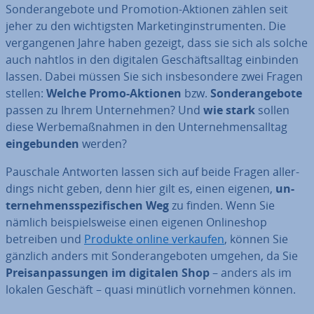
Son­der­an­ge­bo­te und Promotion-Aktionen zählen seit
jeher zu den wich­tigs­ten Mar­ke­ting­in­stru­men­ten. Die
ver­gan­ge­nen Jahre haben gezeigt, dass sie sich als solche
auch nahtlos in den digitalen Ge­schäfts­all­tag einbinden
lassen. Dabei müssen Sie sich ins­be­son­de­re zwei Fragen
stellen:
Welche
Promo-Aktionen
bzw.
Son­der­an­ge­bo­te
passen zu Ihrem Un­ter­neh­men? Und
wie stark
sollen
diese Wer­be­maß­nah­men in den Un­ter­neh­mens­all­tag
ein­ge­bun­den
werden?
Pauschale Antworten lassen sich auf beide Fragen al­ler­
dings nicht geben, denn hier gilt es, einen eigenen,
un­
ter­neh­mens­spe­zi­fi­schen Weg
zu finden. Wenn Sie
nämlich bei­spiels­wei­se einen eigenen On­line­shop
betreiben und
Produkte online verkaufen
, können Sie
gänzlich anders mit Son­der­an­ge­bo­ten umgehen, da Sie
Preis­an­pas­sun­gen im digitalen Shop
– anders als im
lokalen Geschäft – quasi minütlich vornehmen können.