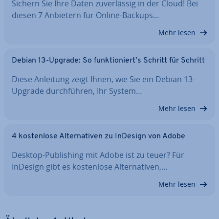
Sichern Sie Ihre Daten zu­ver­läs­sig in der Cloud! Bei
diesen 7 Anbietern für Online-Backups…
Mehr lesen
Debian 13-Upgrade: So funk­tio­niert’s Schritt für Schritt
Diese Anleitung zeigt Ihnen, wie Sie ein Debian 13-
Upgrade durch­füh­ren, Ihr System…
Mehr lesen
4 kos­ten­lo­se Al­ter­na­ti­ven zu InDesign von Adobe
Desktop-Pu­bli­shing mit Adobe ist zu teuer? Für
InDesign gibt es kos­ten­lo­se Al­ter­na­ti­ven,…
Mehr lesen