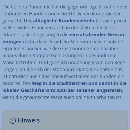
Die Corona-Pandemie hat die ge­gen­wär­ti­ge Situation des
sta­tio­nä­ren Handels noch ein Stückchen kom­pli­zier­ter
gemacht. Der
all­täg­li­che Kun­den­ver­kehr
ist zwar prin­zi­
pi­ell in vielen Branchen auch in den Zeiten des Virus
erlaubt – al­ler­dings sorgen die
ein­zu­hal­ten­den Be­stim­
mun­gen
dafür, dass er auf ein Minimum be­schränkt ist.
Einzelne Branchen wie die Gas­tro­no­mie sind darüber
hinaus durch Kom­plett­schlie­ßun­gen in be­son­de­rem
Maße betroffen. Und gänzlich un­ab­hän­gig von den Re­ge­
lun­gen, an die sich der sta­tio­nä­re Handel zu halten hat,
ist natürlich auch das Ein­kaufs­ver­hal­ten der Kunden ein
anderes: Der
Weg in die Stadt­zen­tren und damit in die
lokalen Geschäfte wird spürbar seltener an­ge­tre­ten
,
wenn die ge­wünsch­te Ware auch online zu erhalten ist.
Hinweis