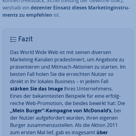
können (Feedback, Si­cher­stel­lung der Gewinne usw.),
weshalb ein
dezenter Einsatz dieses Mar­ke­ting­in­stru­
ments
zu empfehlen
ist.
Fazit
Das World Wide Web ist mit seinen diversen
Marketing-Kanälen prä­de­sti­niert, um Angebote zu
prä­sen­tie­ren und Mitmach-Aktionen zu starten. Im
besten Fall holen Sie die er­reich­ten Nutzer so
direkt in Ihr lokales Business – in jedem Fall
stärken Sie das Image
Ihres Un­ter­neh­mens.
Eines der be­kann­tes­ten Beispiele für eine er­folg­
rei­che Web-Promotion, die beides bewirkt hat: Die
„Mein Burger“-Kampagne von McDonald’s
, bei
der Nutzer auf­ge­for­dert wurden, ihren eigenen
Burger zu­sam­men­zu­stel­len. Als die Aktion 2011
zum ersten Mal lief, gab es insgesamt
über