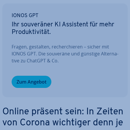
IONOS GPT
Ihr sou­ve­rä­ner KI Assistent für mehr
Pro­duk­ti­vi­tät.
Fragen, gestalten, re­cher­chie­ren – sicher mit
IONOS GPT. Die souveräne und günstige Al­ter­na­
ti­ve zu ChatGPT & Co.
Zum Angebot
Online präsent sein: In Zeiten
von Corona wichtiger denn je