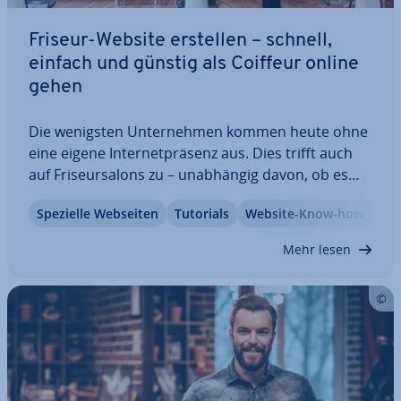
Friseur-Website erstellen – schnell,
einfach und günstig als Coiffeur online
gehen
Die wenigsten Un­ter­neh­men kommen heute ohne
eine eigene In­ter­net­prä­senz aus. Dies trifft auch
auf Fri­seur­sa­lons zu – un­ab­hän­gig davon, ob es
sich um ein mobiles Ein-Mann- bzw. Ein-Frau-Un­
Spezielle Webseiten
Tutorials
Website-Know-how
ter­neh­men oder einen großen Salon handelt. In
diesem Beitrag zeigen wir Ihnen, wie Sie als…
Mehr lesen