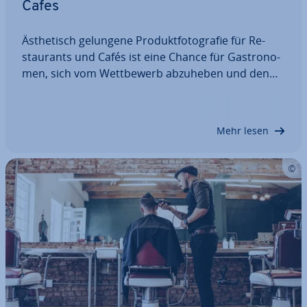
Cafes
Äs­the­tisch gelungene Pro­dukt­fo­to­gra­fie für Re­
stau­rants und Cafés ist eine Chance für Gas­tro­no­
men, sich vom Wett­be­werb abzuheben und den
eigenen Stil bei po­ten­zi­el­len Gästen emotional
bekannt zu machen. Dazu bedarf es tech­ni­schen
und sti­lis­ti­schen Könnens, um in der Ziel­grup­pe
Mehr lesen
zu…