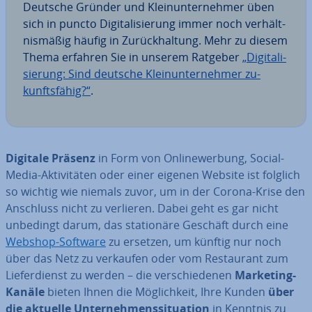
Deutsche Gründer und Klein­un­ter­neh­mer üben
sich in puncto Di­gi­ta­li­sie­rung immer noch ver­hält­
nis­mä­ßig häufig in Zu­rück­hal­tung. Mehr zu diesem
Thema erfahren Sie in unserem Ratgeber
„Di­gi­ta­li­
sie­rung: Sind deutsche Klein­un­ter­neh­mer zu­
kunfts­fä­hig?“
.
Digitale Präsenz
in Form von On­line­wer­bung, Social-
Media-Ak­ti­vi­tä­ten oder einer eigenen Website ist folglich
so wichtig wie niemals zuvor, um in der Corona-Krise den
Anschluss nicht zu verlieren. Dabei geht es gar nicht
unbedingt darum, das sta­tio­nä­re Geschäft durch eine
Webshop-Software
zu ersetzen, um künftig nur noch
über das Netz zu verkaufen oder vom Re­stau­rant zum
Lie­fer­dienst zu werden – die ver­schie­de­nen
Marketing-
Kanäle
bieten Ihnen die Mög­lich­keit, Ihre Kunden
über
die aktuelle Un­ter­neh­mens­si­tua­ti­on
in Kenntnis zu