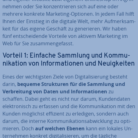
nehmen oder Sie kon­zen­trie­ren sich auf eine oder
mehrere konkrete Marketing-Optionen. In jedem Fall hilft
Ihnen der Einstieg in die digitale Welt, mehr Auf­merk­sam­
keit für das eigene Geschäft zu ge­ne­rie­ren. Wir haben
fünf ent­schei­den­de Vorteile von aktivem Marketing im
Web für Sie zu­sam­men­ge­fasst.
Vorteil 1: Einfache Sammlung und Kom­mu­
ni­ka­ti­on von In­for­ma­tio­nen und Neu­ig­kei­ten
Eines der wich­tigs­ten Ziele von Di­gi­ta­li­sie­rung besteht
darin,
bequeme Struk­tu­ren für die Sammlung und
Ver­brei­tung von Daten und In­for­ma­tio­nen
zu
schaffen. Dabei geht es nicht nur darum, Kun­den­da­ten
elek­tro­nisch zu erfassen und die Kom­mu­ni­ka­ti­on mit den
Kunden möglichst effizient zu erledigen, sondern auch
darum, die interne Kom­mu­ni­ka­ti­ons­ab­wick­lung zu op­ti­
mie­ren. Doch
auf welchen Ebenen
kann ein lokales Un­
ter­neh­men konkret di­gi­ta­li­sie­ren, um die tägliche