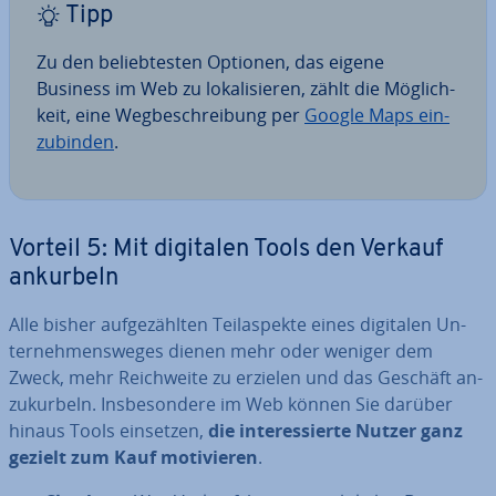
Tipp
Zu den be­lieb­tes­ten Optionen, das eigene
Business im Web zu lo­ka­li­sie­ren, zählt die Mög­lich­
keit, eine Weg­be­schrei­bung per
Google Maps ein­
zu­bin­den
.
Vorteil 5: Mit digitalen Tools den Verkauf
ankurbeln
Alle bisher auf­ge­zähl­ten Teil­aspek­te eines digitalen Un­
ter­neh­mens­we­ges dienen mehr oder weniger dem
Zweck, mehr Reich­wei­te zu erzielen und das Geschäft an­
zu­kur­beln. Ins­be­son­de­re im Web können Sie darüber
hinaus Tools einsetzen,
die in­ter­es­sier­te Nutzer ganz
gezielt zum Kauf mo­ti­vie­ren
.