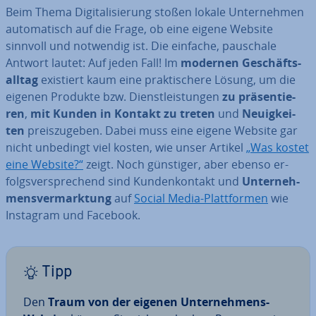
Beim Thema Di­gi­ta­li­sie­rung stoßen lokale Un­ter­neh­men
au­to­ma­tisch auf die Frage, ob eine eigene Website
sinnvoll und notwendig ist. Die einfache, pauschale
Antwort lautet: Auf jeden Fall! Im
modernen Ge­schäfts­
all­tag
existiert kaum eine prak­ti­sche­re Lösung, um die
eigenen Produkte bzw. Dienst­leis­tun­gen
zu prä­sen­tie­
ren
,
mit Kunden in Kontakt zu treten
und
Neu­ig­kei­
ten
preis­zu­ge­ben. Dabei muss eine eigene Website gar
nicht unbedingt viel kosten, wie unser Artikel
„Was kostet
eine Website?“
zeigt. Noch günstiger, aber ebenso er­
folgs­ver­spre­chend sind Kun­den­kon­takt und
Un­ter­neh­
mens­ver­mark­tung
auf
Social Media-Platt­for­men
wie
Instagram und Facebook.
Tipp
Den
Traum von der eigenen Un­ter­neh­mens-