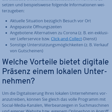
setzen und bei­spiels­wei­se folgende In­for­ma­tio­nen wei­
ter­zu­ge­ben:
Aktuelle Situation bezüglich Besuch vor Ort
An­ge­pass­te Öff­nungs­zei­ten
An­ge­bo­te­ne Al­ter­na­ti­ven zu Corona (z. B. ein ex­klu­si­
ver Lie­fer­ser­vice bzw.
Click-and-Collect
-Dienst)
Sonstige Un­ter­stüt­zungs­mög­lich­kei­ten (z. B. Verkauf
von Gut­schei­nen)
Welche Vorteile bietet digitale
Präsenz einem lokalen Un­ter­
neh­men?
Um die Di­gi­ta­li­sie­rung Ihres lokalen Un­ter­neh­mens vor­
an­zu­trei­ben, können Sie gleich das volle Programm mit
Social-Media-Kanälen, Wer­be­an­zei­gen in Such­ma­schi­nen
und eigener Website bzw. eigenem On­line­shop in Angriff