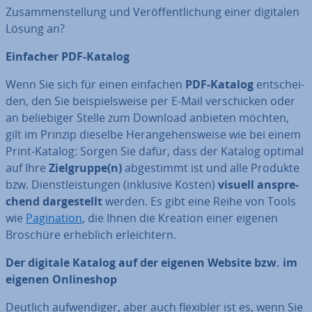
Zu­sam­men­stel­lung und Ver­öf­fent­li­chung einer digitalen
Lösung an?
Einfacher PDF-Katalog
Wenn Sie sich für einen einfachen
PDF-Katalog
ent­schei­
den, den Sie bei­spiels­wei­se per E-Mail ver­schi­cken oder
an be­lie­bi­ger Stelle zum Download anbieten möchten,
gilt im Prinzip dieselbe Her­an­ge­hens­wei­se wie bei einem
Print-Katalog: Sorgen Sie dafür, dass der Katalog optimal
auf Ihre
Ziel­grup­pe(n)
ab­ge­stimmt ist und alle Produkte
bzw. Dienst­leis­tun­gen (inklusive Kosten)
visuell an­spre­
chend dar­ge­stellt
werden. Es gibt eine Reihe von Tools
wie
Pa­gi­na­ti­on
, die Ihnen die Kreation einer eigenen
Broschüre erheblich er­leich­tern.
Der digitale Katalog auf der eigenen Website bzw. im
eigenen On­line­shop
Deutlich auf­wen­di­ger, aber auch flexibler ist es, wenn Sie