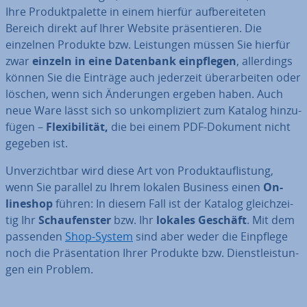
Ihre Pro­dukt­pa­let­te in einem hierfür auf­be­rei­te­ten
Bereich direkt auf Ihrer Website prä­sen­tie­ren. Die
einzelnen Produkte bzw. Leis­tun­gen müssen Sie hierfür
zwar
einzeln in eine
Datenbank ein­pfle­gen
, al­ler­dings
können Sie die Einträge auch jederzeit über­ar­bei­ten oder
löschen, wenn sich Än­de­run­gen ergeben haben. Auch
neue Ware lässt sich so un­kom­pli­ziert zum Katalog hin­zu­
fü­gen –
Fle­xi­bi­li­tät,
die bei einem PDF-Dokument nicht
gegeben ist.
Un­ver­zicht­bar wird diese Art von Pro­dukt­auf­lis­tung,
wenn Sie parallel zu Ihrem lokalen Business einen
On­
line­shop
führen: In diesem Fall ist der Katalog gleich­zei­
tig Ihr
Schau­fens­ter
bzw. Ihr
lokales Geschäft
. Mit dem
passenden
Shop-System
sind aber weder die Einpflege
noch die Prä­sen­ta­ti­on Ihrer Produkte bzw. Dienst­leis­tun­
gen ein Problem.