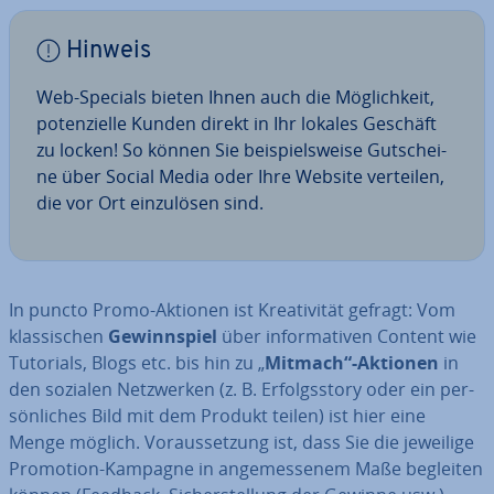
Hinweis
Web-Specials bieten Ihnen auch die Mög­lich­keit,
po­ten­zi­el­le Kunden direkt in Ihr lokales Geschäft
zu locken! So können Sie bei­spiels­wei­se Gut­schei­
ne über Social Media oder Ihre Website verteilen,
die vor Ort ein­zu­lö­sen sind.
In puncto Promo-Aktionen ist Krea­ti­vi­tät gefragt: Vom
klas­si­schen
Ge­winn­spiel
über in­for­ma­ti­ven Content wie
Tutorials, Blogs etc. bis hin zu „
Mitmach“-Aktionen
in
den sozialen Netz­wer­ken (z. B. Er­folgs­sto­ry oder ein per­
sön­li­ches Bild mit dem Produkt teilen) ist hier eine
Menge möglich. Vor­aus­set­zung ist, dass Sie die jeweilige
Promotion-Kampagne in an­ge­mes­se­nem Maße begleiten