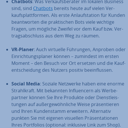
Chatbots
: Was Ver­kaufs­be­ra­ter im lokalen Business
sind, sind
Chatbots
bereits heute auf vielen Ver­
kaufs­platt­for­men. Als erste An­lauf­sta­ti­on für Kunden
be­ant­wor­ten die prak­ti­schen Bots viele wichtige
Fragen, um mögliche Zweifel vor dem Kauf bzw. Ver­
trags­ab­schluss aus dem Weg zu räumen.
VR-Planer
: Auch virtuelle Führungen, Anproben oder
Ein­rich­tungs­pla­ner können – zumindest im ersten
Moment – den Besuch vor Ort ersetzen und die Kauf­
ent­schei­dung des Nutzers positiv be­ein­flus­sen.
Social Media
: Soziale Netzwerke haben eine enorme
Strahl­kraft. Mit bekannten In­fluen­cern als Wer­be­
part­ner können Sie Ihre Produkte oder Dienst­leis­
tun­gen auf au­ßer­ge­wöhn­li­che Weise prä­sen­tie­ren
und Ihren Kun­den­stamm erweitern. Al­ter­na­tiv
punkten Sie mit eigenen visuellen Prä­sen­ta­tio­nen
Ihres Port­fo­li­os (optional: inklusive Link zum Shop).