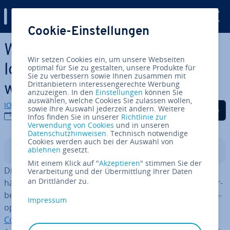
Digital Guide
Cookie-Einstellungen
Zum Haupt­in­halt springen
Warum Di­gi­ta­li­sie­rung für
Wir setzen Cookies ein, um unsere Webseiten
lokale Un­ter­neh­men so
optimal für Sie zu gestalten, unsere Produkte für
Sie zu verbessern sowie Ihnen zusammen mit
Drittanbietern interessengerechte Werbung
wichtig ist
anzuzeigen. In den
Einstellungen
können Sie
auswählen, welche Cookies Sie zulassen wollen,
IONOS Redaktion
Auf Facebook teilen
Auf Twitter teilen
Auf LinkedIn tei
sowie Ihre Auswahl jederzeit ändern. Weitere
22.07.2021
Infos finden Sie in unserer
Richtlinie zur
Verwendung von Cookies
und in unseren
Datenschutzhinweisen
. Technisch notwendige
Cookies werden auch bei der Auswahl von
ablehnen
gesetzt.
In­halts­ver­zeich­nis
Mit einem Klick auf "
Akzeptieren
" stimmen Sie der
Die
fort­schrei­ten­de Di­gi­ta­li­sie­rung
hat die Kräf­te­ver­
Verarbeitung und der Übermittlung Ihrer Daten
an Drittländer zu.
hält­nis­se in vielen Branchen kräftig durch­ein­an­der­ge­wir­
belt. Wurden On­line­händ­ler zu Beginn noch als Ni­schen­
Impressum
op­ti­on für Computer-Nerds abgetan, hat der
E-
Commerce
in Deutsch­land mitt­ler­wei­le bereits einen