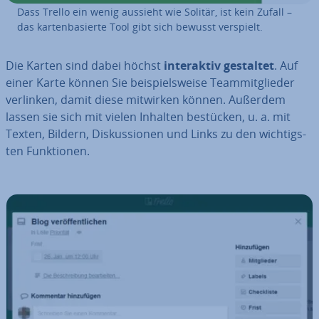
Dass Trello ein wenig aussieht wie Solitär, ist kein Zufall –
das kar­ten­ba­sier­te Tool gibt sich bewusst verspielt.
Die Karten sind dabei höchst
in­ter­ak­tiv gestaltet
. Auf
einer Karte können Sie bei­spiels­wei­se Team­mit­glie­der
verlinken, damit diese mitwirken können. Außerdem
lassen sie sich mit vielen Inhalten bestücken, u. a. mit
Texten, Bildern, Dis­kus­sio­nen und Links zu den wich­tigs­
ten Funk­tio­nen.