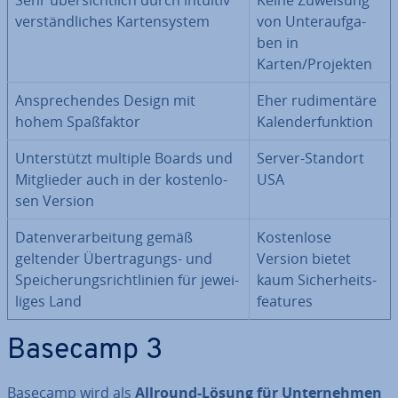
Sehr über­sicht­lich durch intuitiv
Keine Zuweisung
ver­ständ­li­ches Kar­ten­sys­tem
von Un­ter­auf­ga­
ben in
Karten/Projekten
An­spre­chen­des Design mit
Eher ru­di­men­tä­re
hohem Spaß­fak­tor
Ka­len­der­funk­ti­on
Un­ter­stützt multiple Boards und
Server-Standort
Mit­glie­der auch in der kos­ten­lo­
USA
sen Version
Da­ten­ver­ar­bei­tung gemäß
Kos­ten­lo­se
geltender Über­tra­gungs- und
Version bietet
Spei­che­rungs­richt­li­ni­en für je­wei­
kaum Si­cher­heits­
li­ges Land
fea­tures
Basecamp 3
Basecamp wird als
Allround-Lösung für Un­ter­neh­men