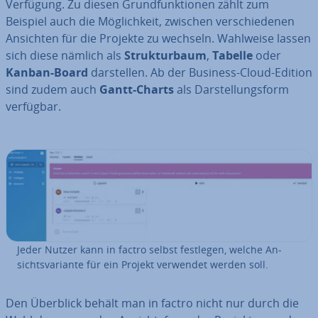
Verfügung. Zu diesen Grund­funk­tio­nen zählt zum
Beispiel auch die Mög­lich­keit, zwischen ver­schie­de­nen
Ansichten für die Projekte zu wechseln. Wahlweise lassen
sich diese nämlich als
Struk­tur­baum
,
Tabelle
oder
Kanban-Board
dar­stel­len. Ab der Business-Cloud-Edition
sind zudem auch
Gantt-Charts
als Dar­stel­lungs­form
verfügbar.
Jeder Nutzer kann in factro selbst festlegen, welche An­
sichts­va­ri­an­te für ein Projekt verwendet werden soll.
Den Überblick behält man in factro nicht nur durch die