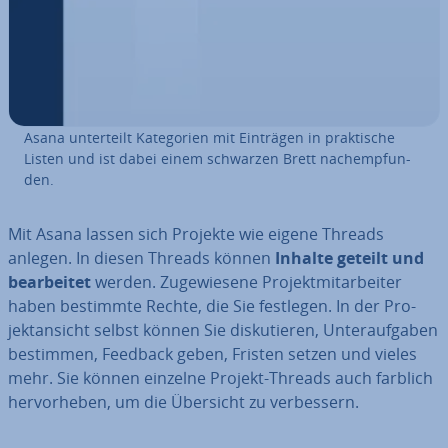
Asana un­ter­teilt Ka­te­go­rien mit Einträgen in prak­ti­sche
Listen und ist dabei einem schwarzen Brett nach­emp­fun­
den.
Mit Asana lassen sich Projekte wie eigene Threads
anlegen. In diesen Threads können
Inhalte geteilt und
be­ar­bei­tet
werden. Zu­ge­wie­se­ne Pro­jekt­mit­ar­bei­ter
haben bestimmte Rechte, die Sie festlegen. In der Pro­
jekt­an­sicht selbst können Sie dis­ku­tie­ren, Un­ter­auf­ga­ben
bestimmen, Feedback geben, Fristen setzen und vieles
mehr. Sie können einzelne Projekt-Threads auch farblich
her­vor­he­ben, um die Übersicht zu ver­bes­sern.