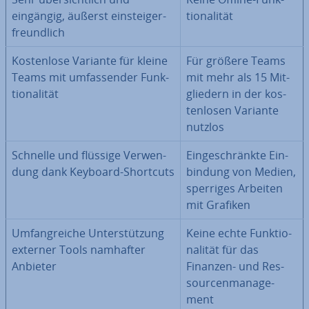
eingängig, äußerst ein­steig­er­
tio­na­li­tät
freund­lich
Kos­ten­lo­se Variante für kleine
Für größere Teams
Teams mit um­fas­sen­der Funk­
mit mehr als 15 Mit­
tio­na­li­tät
glie­dern in der kos­
ten­lo­sen Variante
nutzlos
Schnelle und flüssige Ver­wen­
Ein­ge­schränk­te Ein­
dung dank Keyboard-Shortcuts
bin­dung von Medien,
sperriges Arbeiten
mit Grafiken
Um­fang­rei­che Un­ter­stüt­zung
Keine echte Funk­tio­
externer Tools namhafter
na­li­tät für das
Anbieter
Finanzen- und Res­
sour­cen­ma­nage­
ment