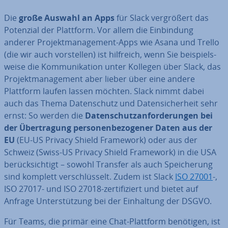
Die
große Auswahl an Apps
für Slack ver­grö­ßert das
Potenzial der Plattform. Vor allem die Ein­bin­dung
anderer Pro­jekt­ma­nage­ment-Apps wie Asana und Trello
(die wir auch vor­stel­len) ist hilfreich, wenn Sie bei­spiels­
wei­se die Kom­mu­ni­ka­ti­on unter Kollegen über Slack, das
Pro­jekt­ma­nage­ment aber lieber über eine andere
Plattform laufen lassen möchten. Slack nimmt dabei
auch das Thema Da­ten­schutz und Da­ten­si­cher­heit sehr
ernst: So werden die
Da­ten­schutz­an­for­de­run­gen bei
der Über­tra­gung per­so­nen­be­zo­ge­ner Daten aus der
EU
(EU-US Privacy Shield Framework) oder aus der
Schweiz (Swiss-US Privacy Shield Framework) in die USA
be­rück­sich­tigt – sowohl Transfer als auch Spei­che­rung
sind komplett ver­schlüs­selt. Zudem ist Slack
ISO 27001
-,
ISO 27017- und ISO 27018-zer­ti­fi­ziert und bietet auf
Anfrage Un­ter­stüt­zung bei der Ein­hal­tung der DSGVO.
Für Teams, die primär eine Chat-Plattform benötigen, ist