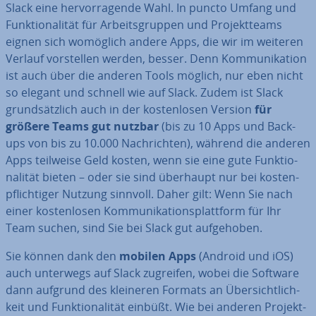
Slack eine her­vor­ra­gen­de Wahl. In puncto Umfang und
Funk­tio­na­li­tät für Ar­beits­grup­pen und Pro­jekt­teams
eignen sich womöglich andere Apps, die wir im weiteren
Verlauf vor­stel­len werden, besser. Denn Kom­mu­ni­ka­ti­on
ist auch über die anderen Tools möglich, nur eben nicht
so elegant und schnell wie auf Slack. Zudem ist Slack
grund­sätz­lich auch in der kos­ten­lo­sen Version
für
größere Teams gut nutzbar
(bis zu 10 Apps und Back-
ups von bis zu 10.000 Nach­rich­ten), während die anderen
Apps teilweise Geld kosten, wenn sie eine gute Funk­tio­
na­li­tät bieten – oder sie sind überhaupt nur bei kos­ten­
pflich­ti­ger Nutzung sinnvoll. Daher gilt: Wenn Sie nach
einer kos­ten­lo­sen Kom­mu­ni­ka­ti­ons­platt­form für Ihr
Team suchen, sind Sie bei Slack gut auf­ge­ho­ben.
Sie können dank den
mobilen Apps
(Android und iOS)
auch unterwegs auf Slack zugreifen, wobei die Software
dann aufgrund des kleineren Formats an Über­sicht­lich­
keit und Funk­tio­na­li­tät einbüßt. Wie bei anderen Pro­jekt­