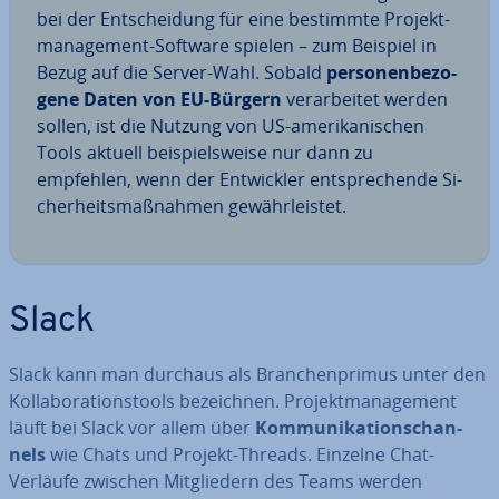
bei der Ent­schei­dung für eine bestimmte Pro­jekt­
ma­nage­ment-Software spielen – zum Beispiel in
Bezug auf die Server-Wahl. Sobald
per­so­nen­be­zo­
ge­ne Daten von EU-Bürgern
ver­ar­bei­tet werden
sollen, ist die Nutzung von US-ame­ri­ka­ni­schen
Tools aktuell bei­spiels­wei­se nur dann zu
empfehlen, wenn der Ent­wick­ler ent­spre­chen­de Si­
cher­heits­maß­nah­men ge­währ­leis­tet.
Slack
Slack kann man durchaus als Bran­chen­pri­mus unter den
Kol­la­bo­ra­ti­ons­tools be­zeich­nen. Pro­jekt­ma­nage­ment
läuft bei Slack vor allem über
Kom­mu­ni­ka­ti­ons­chan­
nels
wie Chats und Projekt-Threads. Einzelne Chat-
Verläufe zwischen Mit­glie­dern des Teams werden