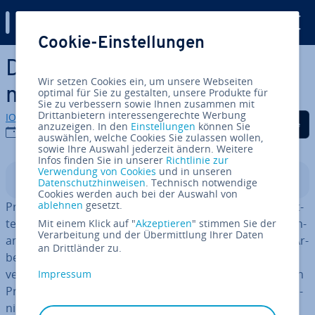
Digital Guide
Cookie-Einstellungen
Zum Haupt­in­halt springen
Die besten Pro­jekt­ma­nage­
Wir setzen Cookies ein, um unsere Webseiten
ment-Apps
optimal für Sie zu gestalten, unsere Produkte für
Sie zu verbessern sowie Ihnen zusammen mit
Drittanbietern interessengerechte Werbung
IONOS Redaktion
Auf Facebook teilen
Auf Twitter teilen
Auf LinkedIn tei
anzuzeigen. In den
Einstellungen
können Sie
28.09.2020
auswählen, welche Cookies Sie zulassen wollen,
sowie Ihre Auswahl jederzeit ändern. Weitere
Infos finden Sie in unserer
Richtlinie zur
Verwendung von Cookies
und in unseren
In­halts­ver­zeich­nis
Datenschutzhinweisen
. Technisch notwendige
Cookies werden auch bei der Auswahl von
ablehnen
gesetzt.
Pro­jekt­ma­nage­ment be­inhal­te­te früher Tafeln, Kle­be­zet­
tel, Pro­jekt­map­pen und meist auch ein großes Durch­ein­
Mit einem Klick auf "
Akzeptieren
" stimmen Sie der
Verarbeitung und der Übermittlung Ihrer Daten
an­der im Büro. Doch so wie viele andere Bereiche des Ar­
an Drittländer zu.
beits­le­bens hat das Internet auch dieses Feld erheblich
verändert. Heut­zu­ta­ge können Sie aus einer Vielzahl von
Impressum
Pro­gram­men wählen, die die Pro­jekt­ar­beit und Kom­mu­
ni­ka­ti­on am Ar­beits­platz leichter und über­sicht­li­cher