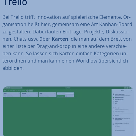
Trello
Bei Trello trifft In­no­va­ti­on auf spie­le­ri­sche Elemente. Or­
ga­ni­sa­ti­on heißt hier, gemeinsam eine Art Kanban-Board
zu gestalten. Dabei laufen Einträge, Projekte, Dis­kus­sio­
nen, Chats usw. über
Karten
, die man auf dem Brett von
einer Liste per Drag-and-drop in eine andere ver­schie­
ben kann. So lassen sich Karten einfach Ka­te­go­rien un­
ter­ord­nen und man kann einen Workflow über­sicht­lich
abbilden.