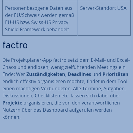
Per­so­nen­be­zo­ge­ne Daten aus
Server-Standort USA
der EU/Schweiz werden gemäß
EU-US bzw. Swiss-US Privacy
Shield Framework behandelt
factro
Die Pro­jekt­pla­ner-App factro setzt dem E-Mail- und Excel-
Chaos und endlosen, wenig ziel­füh­ren­den Meetings ein
Ende: Wer
Zu­stän­dig­kei­ten
,
Deadlines
und
Prio­ri­tä­ten
endlich effektiv or­ga­ni­sie­ren möchte, findet in dem Tool
einen mächtigen Ver­bün­de­ten. Alle Termine, Aufgaben,
Dis­kus­sio­nen, Check­lis­ten etc. lassen sich dabei über
Projekte
or­ga­ni­sie­ren, die von den ver­ant­wort­li­chen
Nutzern über das Dashboard auf­ge­ru­fen werden
können.