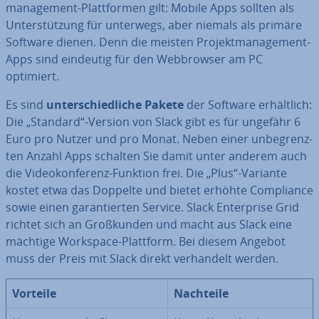
ma­nage­ment-Platt­for­men gilt: Mobile Apps sollten als
Un­ter­stüt­zung für unterwegs, aber niemals als primäre
Software dienen. Denn die meisten Pro­jekt­ma­nage­ment-
Apps sind eindeutig für den Web­brow­ser am PC
optimiert.
Es sind
un­ter­schied­li­che Pakete
der Software er­hält­lich:
Die „Standard“-Version von Slack gibt es für ungefähr 6
Euro pro Nutzer und pro Monat. Neben einer un­be­grenz­
ten Anzahl Apps schalten Sie damit unter anderem auch
die Vi­deo­kon­fe­renz-Funktion frei. Die „Plus“-Variante
kostet etwa das Doppelte und bietet erhöhte Com­pli­ance
sowie einen ga­ran­tier­ten Service. Slack En­ter­pri­se Grid
richtet sich an Groß­kun­den und macht aus Slack eine
mächtige Workspace-Plattform. Bei diesem Angebot
muss der Preis mit Slack direkt ver­han­delt werden.
Vorteile
Nachteile