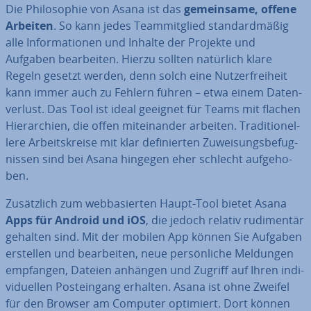
Die Phi­lo­so­phie von Asana ist das
ge­mein­sa­me, offene
Arbeiten
. So kann jedes Team­mit­glied stan­dard­mä­ßig
alle In­for­ma­tio­nen und Inhalte der Projekte und
Aufgaben be­ar­bei­ten. Hierzu sollten natürlich klare
Regeln gesetzt werden, denn solch eine Nut­zer­frei­heit
kann immer auch zu Fehlern führen – etwa einem Da­ten­
ver­lust. Das Tool ist ideal geeignet für Teams mit flachen
Hier­ar­chien, die offen mit­ein­an­der arbeiten. Tra­di­tio­nel­
le­re Ar­beits­krei­se mit klar de­fi­nier­ten Zu­wei­sungs­be­fug­
nis­sen sind bei Asana hingegen eher schlecht auf­ge­ho­
ben.
Zu­sätz­lich zum web­ba­sier­ten Haupt-Tool bietet Asana
Apps für Android und iOS
, die jedoch relativ ru­di­men­tär
gehalten sind. Mit der mobilen App können Sie Aufgaben
erstellen und be­ar­bei­ten, neue per­sön­li­che Meldungen
empfangen, Dateien anhängen und Zugriff auf Ihren in­di­
vi­du­el­len Post­ein­gang erhalten. Asana ist ohne Zweifel
für den Browser am Computer optimiert. Dort können