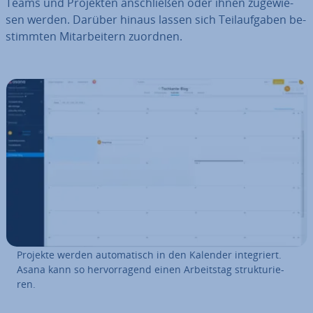
Teams und Projekten an­schlie­ßen oder ihnen zu­ge­wie­
sen werden. Darüber hinaus lassen sich Teil­auf­ga­ben be­
stimm­ten Mit­ar­bei­tern zuordnen.
Projekte werden au­to­ma­tisch in den Kalender in­te­griert.
Asana kann so her­vor­ra­gend einen Ar­beits­tag struk­tu­rie­
ren.