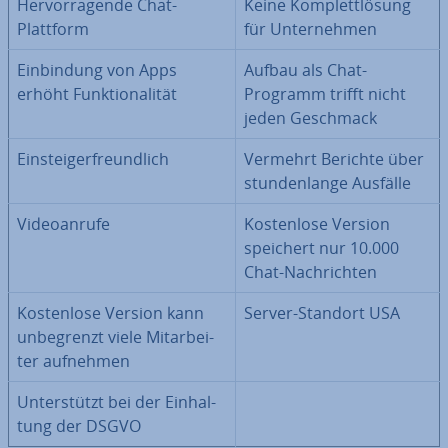
Her­vor­ra­gen­de Chat-
Keine Kom­plett­lö­sung
Plattform
für Un­ter­neh­men
Ein­bin­dung von Apps
Aufbau als Chat-
erhöht Funk­tio­na­li­tät
Programm trifft nicht
jeden Geschmack
Ein­steig­er­freund­lich
Vermehrt Berichte über
stun­den­lan­ge Ausfälle
Vi­deo­an­ru­fe
Kos­ten­lo­se Version
speichert nur 10.000
Chat-Nach­rich­ten
Kos­ten­lo­se Version kann
Server-Standort USA
un­be­grenzt viele Mit­ar­bei­
ter aufnehmen
Un­ter­stützt bei der Ein­hal­
tung der DSGVO