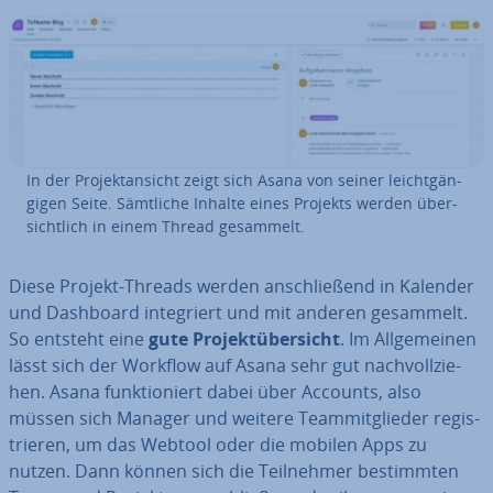
In der Pro­jekt­an­sicht zeigt sich Asana von seiner leicht­gän­
gi­gen Seite. Sämtliche Inhalte eines Projekts werden über­
sicht­lich in einem Thread gesammelt.
Diese Projekt-Threads werden an­schlie­ßend in Kalender
und Dashboard in­te­griert und mit anderen gesammelt.
So entsteht eine
gute Pro­jekt­über­sicht
. Im All­ge­mei­nen
lässt sich der Workflow auf Asana sehr gut nach­voll­zie­
hen. Asana funk­tio­niert dabei über Accounts, also
müssen sich Manager und weitere Team­mit­glie­der re­gis­
trie­ren, um das Webtool oder die mobilen Apps zu
nutzen. Dann können sich die Teil­neh­mer be­stimm­ten