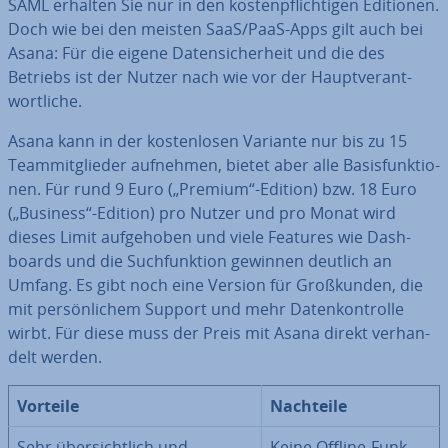
SAML erhalten Sie nur in den kos­ten­pflich­ti­gen Editionen.
Doch wie bei den meisten SaaS/PaaS-Apps gilt auch bei
Asana: Für die eigene Da­ten­si­cher­heit und die des
Betriebs ist der Nutzer nach wie vor der Haupt­ver­ant­
wort­li­che.
Asana kann in der kos­ten­lo­sen Variante nur bis zu 15
Team­mit­glie­der aufnehmen, bietet aber alle Ba­sis­funk­tio­
nen. Für rund 9 Euro („Premium“-Edition) bzw. 18 Euro
(„Business“-Edition) pro Nutzer und pro Monat wird
dieses Limit auf­ge­ho­ben und viele Features wie Da­sh­
boards und die Such­funk­ti­on gewinnen deutlich an
Umfang. Es gibt noch eine Version für Groß­kun­den, die
mit per­sön­li­chem Support und mehr Da­ten­kon­trol­le
wirbt. Für diese muss der Preis mit Asana direkt ver­han­
delt werden.
Vorteile
Nachteile
Sehr über­sicht­lich und
Keine Offline-Funk­