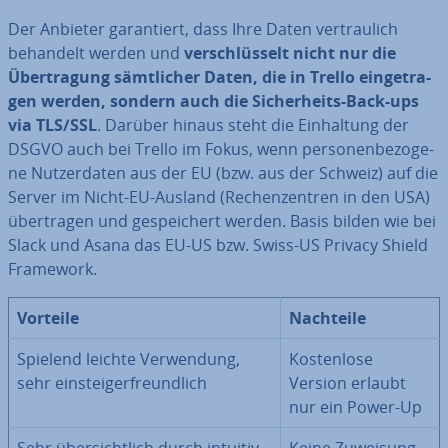
Der Anbieter ga­ran­tiert, dass Ihre Daten ver­trau­lich
behandelt werden und
ver­schlüs­selt
nicht nur die
Über­tra­gung sämt­li­cher Daten, die in Trello ein­ge­tra­
gen werden, sondern auch die Si­cher­heits-Back-ups
via TLS/SSL
. Darüber hinaus steht die Ein­hal­tung der
DSGVO auch bei Trello im Fokus, wenn per­so­nen­be­zo­ge­
ne Nut­zer­da­ten aus der EU (bzw. aus der Schweiz) auf die
Server im Nicht-EU-Ausland (Re­chen­zen­tren in den USA)
über­tra­gen und ge­spei­chert werden. Basis bilden wie bei
Slack und Asana das EU-US bzw. Swiss-US Privacy Shield
Framework.
Vorteile
Nachteile
Spielend leichte Ver­wen­dung,
Kos­ten­lo­se
sehr ein­steig­er­freund­lich
Version erlaubt
nur ein Power-Up