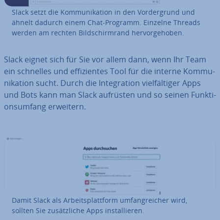
Slack setzt die Kom­mu­ni­ka­ti­on in den Vor­der­grund und
ähnelt dadurch einem Chat-Programm. Einzelne Threads
werden am rechten Bild­schirm­rand her­vor­ge­ho­ben.
Slack eignet sich für Sie vor allem dann, wenn Ihr Team
ein schnelles und ef­fi­zi­en­tes Tool für die interne Kom­mu­
ni­ka­ti­on sucht. Durch die In­te­gra­ti­on viel­fäl­ti­ger Apps
und Bots kann man Slack aufrüsten und so seinen Funk­ti­
ons­um­fang erweitern.
Damit Slack als Ar­beits­platt­form um­fang­rei­cher wird,
sollten Sie zu­sätz­li­che Apps in­stal­lie­ren.