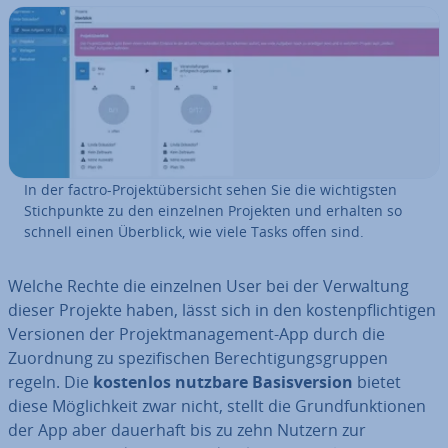
In der factro-Pro­jekt­über­sicht sehen Sie die wich­tigs­ten
Stich­punk­te zu den einzelnen Projekten und erhalten so
schnell einen Überblick, wie viele Tasks offen sind.
Welche Rechte die einzelnen User bei der Ver­wal­tung
dieser Projekte haben, lässt sich in den kos­ten­pflich­ti­gen
Versionen der Pro­jekt­ma­nage­ment-App durch die
Zuordnung zu spe­zi­fi­schen Be­rech­ti­gungs­grup­pen
regeln. Die
kostenlos nutzbare Ba­sis­ver­si­on
bietet
diese Mög­lich­keit zwar nicht, stellt die Grund­funk­tio­nen
der App aber dauerhaft bis zu zehn Nutzern zur