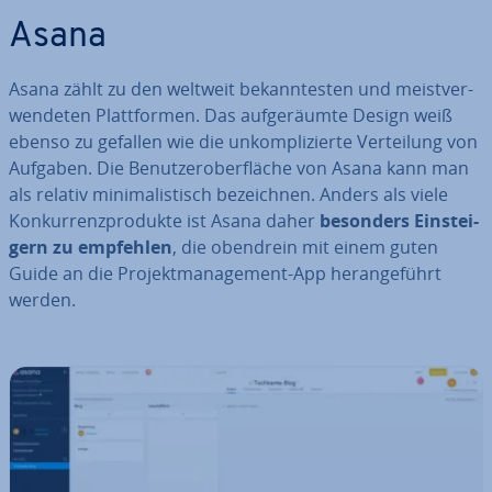
Asana
Asana zählt zu den weltweit be­kann­tes­ten und meist­ver­
wen­de­ten Platt­for­men. Das auf­ge­räum­te Design weiß
ebenso zu gefallen wie die un­kom­pli­zier­te Ver­tei­lung von
Aufgaben. Die Be­nut­zer­ober­flä­che von Asana kann man
als relativ mi­ni­ma­lis­tisch be­zeich­nen. Anders als viele
Kon­kur­renz­pro­duk­te ist Asana daher
besonders Ein­stei­
gern zu empfehlen
, die obendrein mit einem guten
Guide an die Pro­jekt­ma­nage­ment-App her­an­ge­führt
werden.