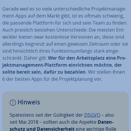
Gerade weil es so viele un­ter­schied­li­che Pro­jekt­ma­nage­
ment-Apps auf dem Markt gibt, ist es oftmals schwierig,
die passende Plattform für sich und sein Team zu finden.
Auch preislich bestehen Un­ter­schie­de: Die meisten Ent­
wick­ler bieten zwar kos­ten­lo­se Versionen an, diese sind
al­ler­dings begrenzt auf einen gewissen Zeitraum oder sie
sind hin­sicht­lich ihres Funk­ti­ons­um­fangs stark ein­ge­
schränkt. Daher gilt:
Wer für den Ar­beits­platz eine Pro­
jekt­ma­nage­ment-Plattform ein­rich­ten möchte, der
sollte bereit sein, dafür zu bezahlen
. Wir stellen Ihnen
6 der besten Apps für die Pro­jekt­pla­nung vor.
Hinweis
Spä­tes­tens seit der Gül­tig­keit der
DSGVO
– also
seit Mai 2018 – sollten auch die Aspekte
Da­ten­
schutz und Da­ten­si­cher­heit
eine wichtige Rolle