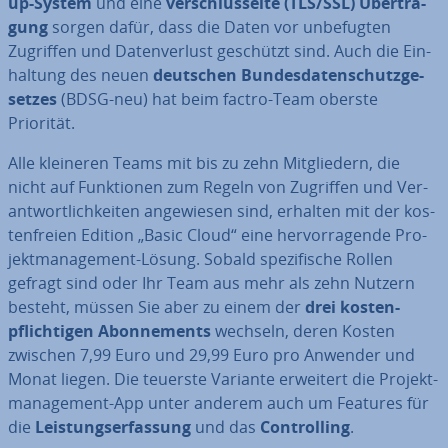
up-System
und eine
ver­schlüs­sel­te (TLS/SSL) Über­tra­
gung
sorgen dafür, dass die Daten vor un­be­fug­ten
Zugriffen und Da­ten­ver­lust geschützt sind. Auch die Ein­
hal­tung des neuen
deutschen Bun­des­da­ten­schutz­ge­
set­zes
(BDSG-neu) hat beim factro-Team oberste
Priorität.
Alle kleineren Teams mit bis zu zehn Mit­glie­dern, die
nicht auf Funk­tio­nen zum Regeln von Zugriffen und Ver­
ant­wort­lich­kei­ten an­ge­wie­sen sind, erhalten mit der kos­
ten­frei­en Edition „Basic Cloud“ eine her­vor­ra­gen­de Pro­
jekt­ma­nage­ment-Lösung. Sobald spe­zi­fi­sche Rollen
gefragt sind oder Ihr Team aus mehr als zehn Nutzern
besteht, müssen Sie aber zu einem der
drei kos­ten­
pflich­ti­gen Abon­ne­ments
wechseln, deren Kosten
zwischen 7,99 Euro und 29,99 Euro pro Anwender und
Monat liegen. Die teuerste Variante erweitert die Pro­jekt­
ma­nage­ment-App unter anderem auch um Features für
die
Leis­tungs­er­fas­sung
und das
Con­trol­ling
.