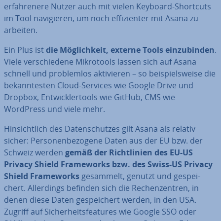
er­fah­re­ne­re Nutzer auch mit vielen Keyboard-Shortcuts
im Tool na­vi­gie­ren, um noch ef­fi­zi­en­ter mit Asana zu
arbeiten.
Ein Plus ist
die Mög­lich­keit, externe Tools ein­zu­bin­den
.
Viele ver­schie­de­ne Mi­kro­tools lassen sich auf Asana
schnell und pro­blem­los ak­ti­vie­ren – so bei­spiels­wei­se die
be­kann­tes­ten Cloud-Services wie Google Drive und
Dropbox, Ent­wick­ler­tools wie GitHub, CMS wie
WordPress und viele mehr.
Hin­sicht­lich des Da­ten­schut­zes gilt Asana als relativ
sicher: Per­so­nen­be­zo­ge­ne Daten aus der EU bzw. der
Schweiz werden
gemäß der Richt­li­ni­en
des EU-US
Privacy Shield Frame­works bzw. des Swiss-US Privacy
Shield Frame­works
gesammelt, genutzt und ge­spei­
chert. Al­ler­dings befinden sich die Re­chen­zen­tren, in
denen diese Daten ge­spei­chert werden, in den USA.
Zugriff auf Si­cher­heits­fea­tures wie Google SSO oder