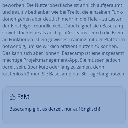
beworben. Die Nut­zer­ober­flä­che ist ähnlich auf­ge­räumt
und intuitiv bedienbar wie bei Trello, die einzelnen Funk­
tio­nen gehen aber deutlich mehr in die Tiefe – zu Lasten
der Ein­steig­er­freund­lich­keit. Dabei eignet sich Basecamp
sowohl für kleine als auch große Teams. Durch die Breite
an Funk­tio­nen ist ein gewisses Training mit der Plattform
notwendig, um sie wirklich effizient nutzen zu können.
Das kann sich aber lohnen: Basecamp ist eine insgesamt
mächtige Pro­jekt­ma­nage­ment-App. Sie müssen jedoch
bereit sein, über kurz oder lang zu zahlen, denn
kostenlos können Sie Basecamp nur 30 Tage lang nutzen.
Fakt
Basecamp gibt es derzeit nur auf Englisch!