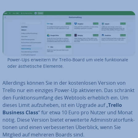
Power-Ups erweitern Ihr Trello-Board um viele funk­tio­na­le
oder äs­the­ti­sche Elemente.
Al­ler­dings können Sie in der kos­ten­lo­sen Version von
Trello nur ein einziges Power-Up ak­ti­vie­ren. Das schränkt
den Funk­ti­ons­um­fang des Webtools erheblich ein. Um
dieses Limit auf­zu­he­ben, ist ein Upgrade auf „
Trello
Business Class
“ für etwa 10 Euro pro Nutzer und Monat
nötig. Diese Version bietet er­wei­ter­te Ad­mi­nis­tra­tor­funk­
tio­nen und einen ver­bes­ser­ten Überblick, wenn Sie
Mitglied auf mehreren Boards sind.