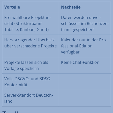
Vorteile
Nachteile
Frei wählbare Pro­jekt­an­
Daten werden un­ver­
sicht (Struk­tur­baum,
schlüs­selt im Re­chen­zen­
Tabelle, Kanban, Gantt)
trum ge­spei­chert
Her­vor­ra­gen­der Überblick
Kalender nur in der Pro­
über ver­schie­de­ne Projekte
fes­sio­nal-Edition
verfügbar
Projekte lassen sich als
Keine Chat-Funktion
Vorlage speichern
Volle DSGVO- und BDSG-
Kon­for­mi­tät
Server-Standort Deutsch­
land