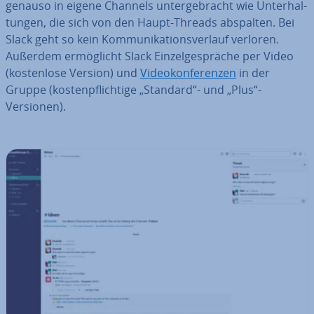
genauso in eigene Channels un­ter­ge­bracht wie Un­ter­hal­
tun­gen, die sich von den Haupt-Threads abspalten. Bei
Slack geht so kein Kom­mu­ni­ka­ti­ons­ver­lauf verloren.
Außerdem er­mög­licht Slack Ein­zel­ge­sprä­che per Video
(kos­ten­lo­se Version) und
Vi­deo­kon­fe­ren­zen
in der
Gruppe (kos­ten­pflich­ti­ge „Standard“- und „Plus“-
Versionen).