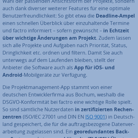
Wahl der passenden An­sichts­form der Projekte, sondern
auch dank diverser weiterer Features für eine optimale
Be­nut­zer­freund­lich­keit: So gibt etwa die
Deadline-Ampel
einen schnellen Überblick über ein­zu­hal­ten­de Termine
und factro in­for­miert – sofern gewünscht –
in Echtzeit
über wichtige Än­de­run­gen am Projekt
. Zudem lassen
sich alle Projekte und Aufgaben nach Priorität, Status,
Dring­lich­keit etc. ordnen und filtern. Damit Sie auch
unterwegs auf dem Laufenden bleiben, stellt der
Anbieter die Software auch als
App für iOS- und
Android
-Mo­bil­ge­rä­te zur Verfügung.
Die Pro­jekt­ma­nage­ment-App stammt von einer
deutschen Ent­wick­ler­fir­ma aus Bochum, weshalb die
DSGVO-Kon­for­mi­tät bei factro eine wichtige Rolle spielt.
So sind sämtliche Nut­zer­da­ten
in zer­ti­fi­zier­ten Re­chen­
zen­tren
(ISO/IEC 27001 und DIN EN
ISO 9001
) in Deutsch­
land ge­spei­chert, die für die auf­trags­be­zo­ge­ne Da­ten­ver­
ar­bei­tung zu­ge­las­sen sind. Ein
geo­red­un­dan­tes Back-