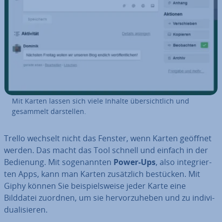
Mit Karten lassen sich viele Inhalte über­sicht­lich und
gesammelt dar­stel­len.
Trello wechselt nicht das Fenster, wenn Karten geöffnet
werden. Das macht das Tool schnell und einfach in der
Bedienung. Mit so­ge­nann­ten
Power-Ups
, also in­te­grier­
ten Apps, kann man Karten zu­sätz­lich bestücken. Mit
Giphy können Sie bei­spiels­wei­se jeder Karte eine
Bilddatei zuordnen, um sie her­vor­zu­he­ben und zu in­di­vi­
dua­li­sie­ren.