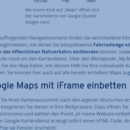
Mit einem Klick auf „Maps“ öffnet sich
der Kar­ten­dienst von Google (Quelle:
Google.com)
uf­fol­gen­den Na­vi­ga­ti­ons­me­nü finden Sie ver­schie­de­ne Ein­
ög­lich­kei­ten, mit denen Sie bei­spiels­wei­se
Fahr­rad­we­ge o
des öf­fent­li­chen Nah­ver­kehrs ein­blen­den
können, sowi
icks rund um den Kar­ten­dienst. Über den Menüpunkt „My 
 Sie den Map-Editor, mit dessen Hilfe Sie Ihre in­di­vi­du­el­le K
n. Sie können hier auch auf alle bereits er­stell­ten Maps zug
gle Maps mit iFrame einbetten
Sie Ihren Kar­ten­aus­schnitt nach den eigenen Wünschen ers
in­te­grie­ren Sie diesen in Ihre Web­prä­senz. Dazu öffnen Sie
a­ti­ons­me­nü und wählen den Punkt „In meine Website einbet
er Google-Kar­ten­dienst erzeugt sofort einen HTML-Code, de
Pop-up-Fenster erscheint: