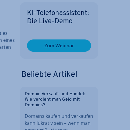
KI-Te­le­fon­as­sis­tent:
Die Live-Demo
t es
n eines
Zum Webinar
arten
Beliebte Artikel
Domain Verkauf- und Handel:
Wie verdient man Geld mit
Domains?
Domains kaufen und verkaufen
kann lukrativ sein – wenn man
denn weiß, wie man