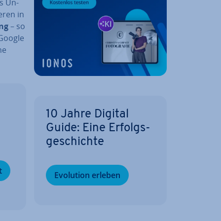
s Un­
­ren in
ung
– so
 Google
he
10 Jahre Digital
­
Guide: Eine Er­folgs­
ge­schich­te
t
Evolution erleben