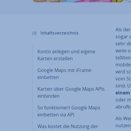
Als de
In­halts­ver­zeich­nis
sogar d
sehr de
wei­le 
Konto anlegen und eigene
tel­li­
Karten erstellen
mobile
Google Maps mit iFrame
wird sc
einbetten
vom St
sind. 
Karten über Google Maps APIs
einem 
einbinden
oder m
abrufb
So funk­tio­niert Google Maps
einbetten via API
Als We
nutzen
Was kostet die Nutzung der