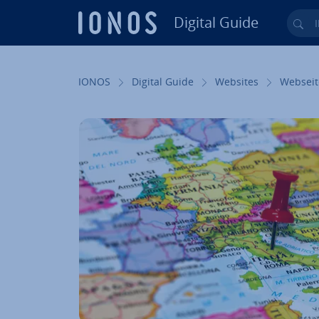
Digital Guide
Ihr
Zum Haupt­in­halt springen
IONOS
Digital Guide
Websites
Webseit