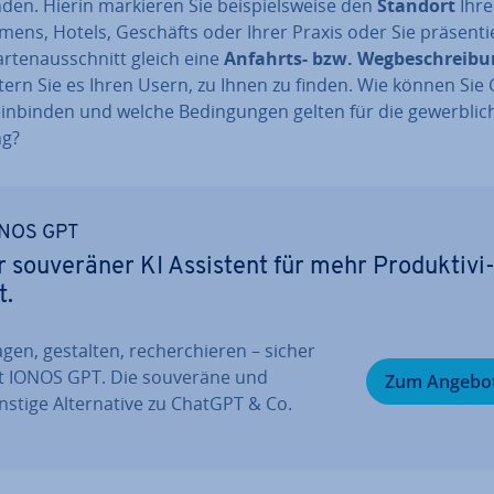
en. Hierin markieren Sie bei­spiels­wei­se den
Standort
Ihre
­mens, Hotels, Geschäfts oder Ihrer Praxis oder Sie prä­sen­tie
­ten­aus­schnitt gleich eine
Anfahrts- bzw. Weg­be­schrei­b
h­tern Sie es Ihren Usern, zu Ihnen zu finden. Wie können Sie
nbinden und welche Be­din­gun­gen gelten für die ge­werb­li­c
ng?
NOS GPT
r sou­ve­rä­ner KI Assistent für mehr Pro­duk­ti­vi
t.
gen, gestalten, re­cher­chie­ren – sicher
t IONOS GPT. Die souveräne und
Zum Angebo
stige Al­ter­na­ti­ve zu ChatGPT & Co.