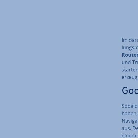
Im dar­a
lungs­m
Routen 
und Tr
starten
erzeuge
Goo
Sobald 
haben, 
Na­vi­g
aus. D
einem 