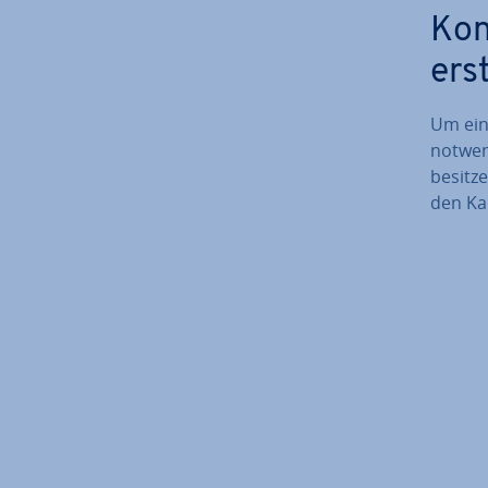
Kon
ers
Um eine
notwen
besitz
den Kar