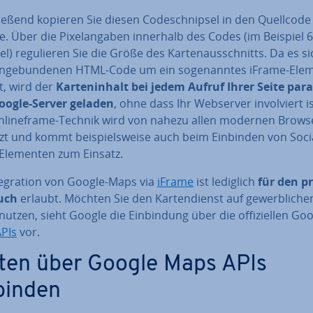
ie­ßend kopieren Sie diesen Code­schnip­sel in den Quellcode
. Über die Pi­xel­an­ga­ben innerhalb des Codes (im Beispiel 
el) re­gu­lie­ren Sie die Größe des Kar­ten­aus­schnitts. Da es si
n­ge­bun­de­nen HTML-Code um ein so­ge­nann­tes iFrame-Ele
t, wird der
Kar­ten­in­halt bei jedem Aufruf Ihrer Seite para
ogle-Server geladen
, ohne dass Ihr Webserver in­vol­viert is
In­line­frame-Technik wird von nahezu allen modernen Brows
tzt und kommt bei­spiels­wei­se auch beim Einbinden von Soci
Elementen zum Einsatz.
te­gra­ti­on von Google-Maps via
iFrame
ist lediglich
für den p
uch
erlaubt. Möchten Sie den Kar­ten­dienst auf ge­werb­li­che
nutzen, sieht Google die Ein­bin­dung über die of­fi­zi­el­len Go
PIs
vor.
ten über Google Maps APIs
binden