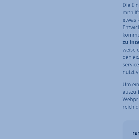
Die Ein
mithilf
etwas k
Ent­wic
kom­m
zu in­te
wei­se
den ex
ser­vic
nutzt v
Um ei
aus­zu­
Web­pro
reich 
ra