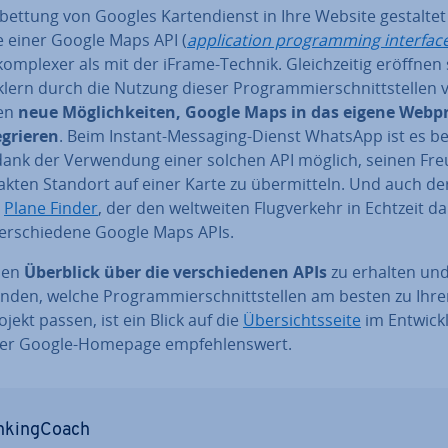
­bet­tung von Googles Kar­ten­dienst in Ihre Website gestaltet
e einer Google Maps API (
ap­pli­ca­ti­on pro­gramming interfac
omplexer als mit der iFrame-Technik. Gleich­zei­tig eröffnen 
k­lern durch die Nutzung dieser Pro­gram­mier­schnitt­stel­len v
en
neue Mög­lich­kei­ten, Google Maps in das eigene Web­pr
­grie­ren
. Beim Instant-Messaging-Dienst WhatsApp ist es bei
 dank der Ver­wen­dung einer solchen API möglich, seinen Fr
akten Standort auf einer Karte zu über­mit­teln. Und auch d
e
Plane Finder
, der den welt­wei­ten Flug­ver­kehr in Echtzeit dar
er­schie­de­ne Google Maps APIs.
nen
Überblick über die ver­schie­de­nen APIs
zu erhalten und
fin­den, welche Pro­gram­mier­schnitt­stel­len am besten zu Ihr
­jekt passen, ist ein Blick auf die
Über­sichts­sei­te
im Ent­wick­
der Google-Homepage emp­feh­lens­wert.
n­king­Coach