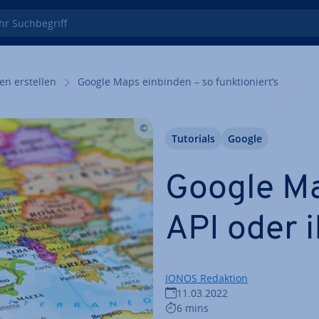
 Such­be­griff
en erstellen
Google Maps einbinden – so funk­tio­niert’s
Tutorials
Google
Google Ma
API oder 
IONOS Redaktion
11.03.2022
6 mins