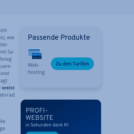
ohl
tz, wie
Passende Produkte
ler­
mit Sa­
fstieg
Zu den Tarifen
Web­
equem
hos­ting
Hotel
sagt
d
weist
Fahrrad
cke
age