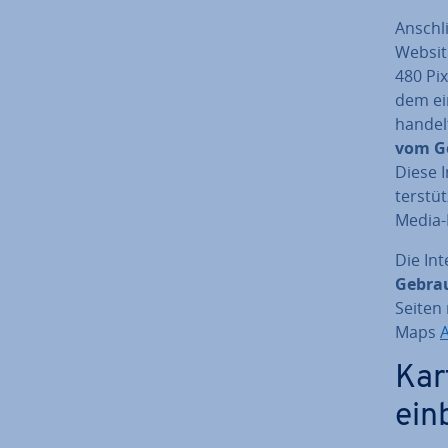
An­schl
Website
480 Pix
dem ei
handel
vom Go
Diese 
ter­stü
Media-
Die In­
Gebra
Seiten 
Maps
A
Kar
ein