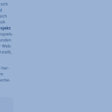
 sich
e
)
sich
oll­
o­jekt
­spiels­
eunden
er Web­
stellt,
 her­
em
ler­be­