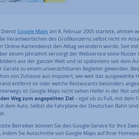
r Dienst
Google Maps
am 8. Februar 2005 startete, ahnten w
ie Ver­ant­wort­li­chen des Groß­kon­zerns selbst nicht im Ansa
r Online-Kar­ten­dienst den Alltag verändern würde. Seit mitt­
über einem Jahrzehnt versorgt der Web­ser­vice seine Nutzer 
ten­bil­dern aus der ganzen Welt und ist spä­tes­tens seit dem Au
r Geräte zu einem un­ver­zicht­ba­ren Begleiter geworden. B
hon von Zuhause aus in­spi­ziert, wie weit das aus­ge­wähl­te 
rand entfernt ist oder welche Re­stau­rants besonders ange
Unterwegs ist Google Maps nicht selten Helfer in der Not un
den Weg zum an­ge­peil­ten Ziel
– egal ob zu Fuß, mit dem 
it dem Auto. Selbst die Fahrpläne der Deutschen Bahn sind
ar.
bsite-Betreiber können Sie den Google-Service für Ihre Zwe
, indem Sie Aus­schnit­te von Google Maps auf Ihrer Homep