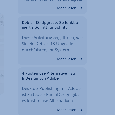
Mehr lesen
Debian 13-Upgrade: So funk­tio­
niert’s Schritt für Schritt
Diese Anleitung zeigt Ihnen, wie
Sie ein Debian 13-Upgrade
durch­füh­ren, Ihr System…
Mehr lesen
4 kos­ten­lo­se Al­ter­na­ti­ven zu
InDesign von Adobe
Desktop-Pu­bli­shing mit Adobe
ist zu teuer? Für InDesign gibt
es kos­ten­lo­se Al­ter­na­ti­ven,…
Mehr lesen