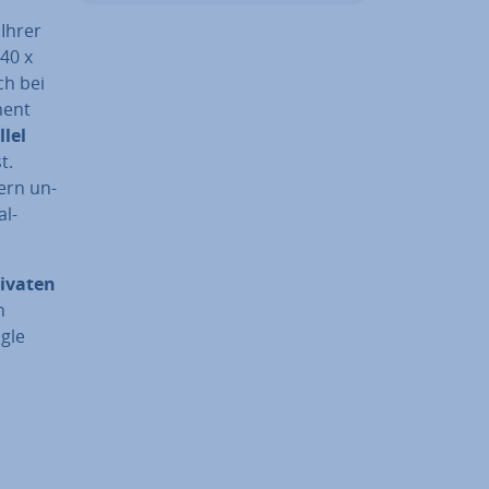
 Ihrer
640 x
ch bei
ment
llel
t.
ern un­
al-
rivaten
n
ogle