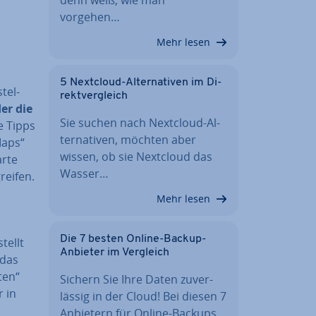
vorgehen…
Mehr lesen
5 Nextcloud-Al­ter­na­ti­ven im Di­
stel­
rekt­ver­gleich
der die
Sie suchen nach Nextcloud-Al­
e Tipps
ter­na­ti­ven, möchten aber
Maps“
wissen, ob sie Nextcloud das
arte
Wasser…
reifen.
Mehr lesen
Die 7 besten Online-Backup-
tellt
Anbieter im Vergleich
 das
ten“
Sichern Sie Ihre Daten zu­ver­
r in
läs­sig in der Cloud! Bei diesen 7
Anbietern für Online-Backups…