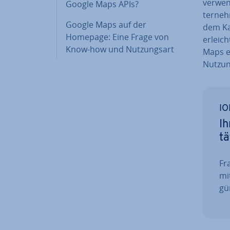
verwend
Google Maps APIs?
ter­neh
Google Maps auf der
dem Kar
Homepage: Eine Frage von
er­leic
Know-how und Nut­zungs­art
Maps ei
Nutzu
IO
Ih
tä
Fra
mi
gün