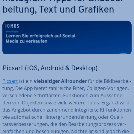
bei­tung, Text und Grafiken
Picsart (iOS, Android & Desktop)
Picsart
ist ein
viel­sei­ti­ger All­roun­der
für die Bild­be­ar­bei­
tung. Die App bietet zahl­rei­che Filter, Collagen-Vorlagen,
ver­schie­de­ne Schrift­ar­ten, Funk­tio­nen zum Aus­schnei­
den von Objekten sowie viele weitere Tools. Ergänzt wird
das Angebot durch zunehmend in­te­grier­te KI-Funk­tio­nen
wie au­to­ma­ti­sche Hin­ter­grund­ent­fer­nung oder Qua­li­
täts­ver­bes­se­run­gen, die den Be­ar­bei­tungs­pro­zess ver­
ein­fa­chen und be­schleu­ni­gen. Nach­tei­lig sind jedoch die