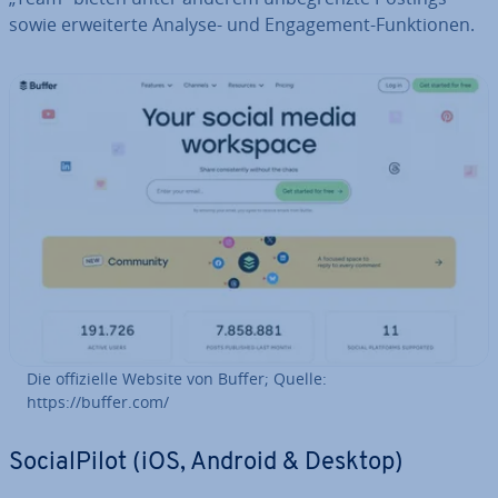
sowie er­wei­ter­te Analyse- und En­ga­ge­ment-Funk­tio­nen.
Die of­fi­zi­el­le Website von Buffer; Quelle:
https://buffer.com/
So­cial­Pi­lot (iOS, Android & Desktop)