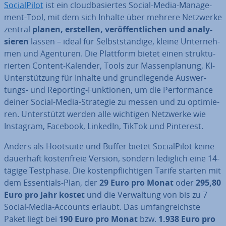
So­cial­Pi­lot
ist ein cloud­ba­sier­tes Social-Media-Ma­nage­
ment-Tool, mit dem sich Inhalte über mehrere Netzwerke
zentral
planen, erstellen, ver­öf­fent­li­chen und ana­ly­
sie­ren
lassen – ideal für Selbst­stän­di­ge, kleine Un­ter­neh­
men und Agenturen. Die Plattform bietet einen struk­tu­
rier­ten Content-Kalender, Tools zur Mas­sen­pla­nung, KI-
Un­ter­stüt­zung für Inhalte und grund­le­gen­de Aus­wer­
tungs- und Reporting-Funk­tio­nen, um die Per­for­mance
deiner Social-Media-Strategie zu messen und zu op­ti­mie­
ren. Un­ter­stützt werden alle wichtigen Netzwerke wie
Instagram, Facebook, LinkedIn, TikTok und Pinterest.
Anders als Hootsuite und Buffer bietet So­cial­Pi­lot keine
dauerhaft kos­ten­freie Version, sondern lediglich eine 14-
tägige Testphase. Die kos­ten­pflich­ti­gen Tarife starten mit
dem Es­sen­ti­als-Plan, der
29 Euro pro Monat
oder
295,80
Euro pro Jahr kostet
und die Ver­wal­tung von bis zu 7
Social-Media-Accounts erlaubt. Das um­fang­reichs­te
Paket liegt bei
190 Euro pro Monat
bzw.
1.938 Euro pro