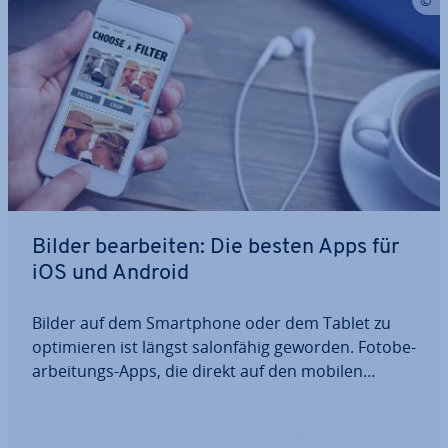
Bilder be­ar­bei­ten: Die besten Apps für
iOS und Android
Bilder auf dem Smart­phone oder dem Tablet zu
op­ti­mie­ren ist längst sa­lon­fä­hig geworden. Fo­to­be­
ar­bei­tungs-Apps, die direkt auf den mobilen
Geräten in­stal­liert werden können, ähneln immer
stärker den klas­si­schen Desktop-An­wen­dun­gen
und ersparen den Nutzern den um­ständ­li­chen…