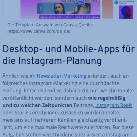
Die Template-Auswahl von Canva; Quelle:
https://www.canva.com/de_de/
Desktop- und Mobile-Apps für
die Instagram-Planung
Ähnlich wie im
News­let­ter-Marketing
erfordert auch er­
folg­rei­ches Instagram-Marketing eine durch­dach­te
Planung. Ent­schei­dend ist dabei nicht nur, welche Inhalte
ver­öf­fent­licht werden, sondern auch
wie re­gel­mä­ßig
und zu welchen Zeit­punk­ten
Beiträge,
Instagram Reels
oder Stories er­schei­nen. Zu­sätz­lich werden Inhalte
meistens auf mehreren Kanälen gleich­zei­tig ver­öf­fent­
licht, um eine maximale Reich­wei­te zu erhalten. Für diese
Aufgaben stehen ver­schie­de­ne spe­zia­li­sier­te Instagram-