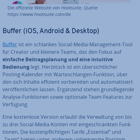
Die of­fi­zi­el­le Website von Hootsuite; Quelle:
https://www.hootsuite.com/de
Buffer (iOS, Android & Desktop)
Buffer
ist ein schlankes Social-Media-Ma­nage­ment-Tool
für Creator und kleinere Teams, das den Fokus auf
einfache Bei­trags­pla­nung und eine intuitive
Bedienung
legt. Herzstück ist ein über­sicht­li­cher
Posting-Kalender mit War­te­schlan­gen-Funktion, über
den sich Inhalte effizient vor­be­rei­ten und au­to­ma­ti­siert
ver­öf­fent­li­chen lassen. Ergänzend stehen grund­le­gen­de
Analyse-Funk­tio­nen sowie optionale Team-Features zur
Verfügung.
Eine kos­ten­lo­se Version erlaubt die Ver­wal­tung von bis
zu drei Social-Media-Konten mit ein­ge­schränk­ten Funk­
tio­nen. Die kos­ten­pflich­ti­gen Tarife „Essential“ und
„Team“ bieten unter anderem un­be­grenz­te Postings