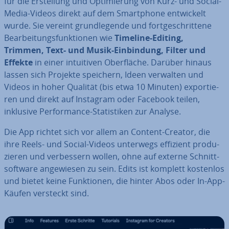
für die Er­stel­lung und Op­ti­mie­rung von Kurz- und Social-
Media-Videos direkt auf dem Smart­phone ent­wi­ckelt
wurde. Sie vereint grund­le­gen­de und fort­ge­schrit­te­ne
Be­ar­bei­tungs­funk­tio­nen wie
Timeline-Editing,
Trimmen, Text- und Musik-Ein­bin­dung, Filter und
Effekte
in einer in­tui­ti­ven Ober­flä­che. Darüber hinaus
lassen sich Projekte speichern, Ideen verwalten und
Videos in hoher Qualität (bis etwa 10 Minuten) ex­por­tie­
ren und direkt auf Instagram oder Facebook teilen,
inklusive Per­for­mance-Sta­tis­ti­ken zur Analyse.
Die App richtet sich vor allem an Content-Creator, die
ihre Reels- und Social-Videos unterwegs effizient pro­du­
zie­ren und ver­bes­sern wollen, ohne auf externe Schnitt­
soft­ware an­ge­wie­sen zu sein. Edits ist komplett kostenlos
und bietet keine Funk­tio­nen, die hinter Abos oder In-App-
Käufen versteckt sind.