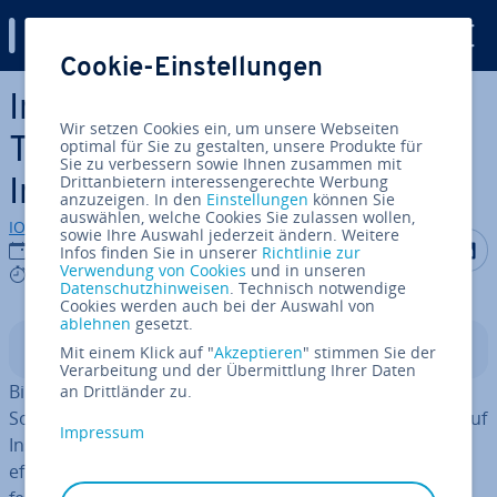
Digital Guide
Cookie-Einstellungen
Zum Haupt­in­halt springen
Instagram-Apps: Die besten
Wir setzen Cookies ein, um unsere Webseiten
Tools für mehr Erfolg auf
optimal für Sie zu gestalten, unsere Produkte für
Sie zu verbessern sowie Ihnen zusammen mit
Drittanbietern interessengerechte Werbung
Instagram
anzuzeigen. In den
Einstellungen
können Sie
auswählen, welche Cookies Sie zulassen wollen,
IONOS Redaktion
sowie Ihre Auswahl jederzeit ändern. Weitere
Auf Facebo
Auf Tw
A
20.01.2026
Infos finden Sie in unserer
Richtlinie zur
Verwendung von Cookies
und in unseren
9 mins
Datenschutzhinweisen
. Technisch notwendige
Cookies werden auch bei der Auswahl von
ablehnen
gesetzt.
In­halts­ver­zeich­nis
Mit einem Klick auf "
Akzeptieren
" stimmen Sie der
Verarbeitung und der Übermittlung Ihrer Daten
Bild­be­ar­bei­tungs­pro­gram­me, Vi­deo­schnitt-Apps und
an Drittländer zu.
Social-Media-Ma­nage­ment-Tools helfen dabei, Inhalte auf
Impressum
Instagram visuell an­spre­chend auf­zu­be­rei­ten, Formate
effizient zu erstellen und Beiträge re­gel­mä­ßig zu ver­öf­