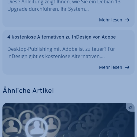
Diese Anleitung zeigt Ihnen, wie Sie ein Debian 13-
Upgrade durch­füh­ren, Ihr System…
Mehr lesen
4 kos­ten­lo­se Al­ter­na­ti­ven zu InDesign von Adobe
Desktop-Pu­bli­shing mit Adobe ist zu teuer? Für
InDesign gibt es kos­ten­lo­se Al­ter­na­ti­ven,…
Mehr lesen
Ähnliche Artikel