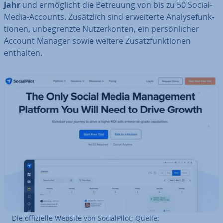
Jahr
und er­mög­licht die Betreuung von bis zu 50 Social-
Media-Accounts. Zu­sätz­lich sind er­wei­ter­te Ana­ly­se­funk­
tio­nen, un­be­grenz­te Nut­zer­kon­ten, ein per­sön­li­cher
Account Manager sowie weitere Zu­satz­funk­tio­nen
enthalten.
Die of­fi­zi­el­le Website von So­cial­Pi­lot; Quelle: