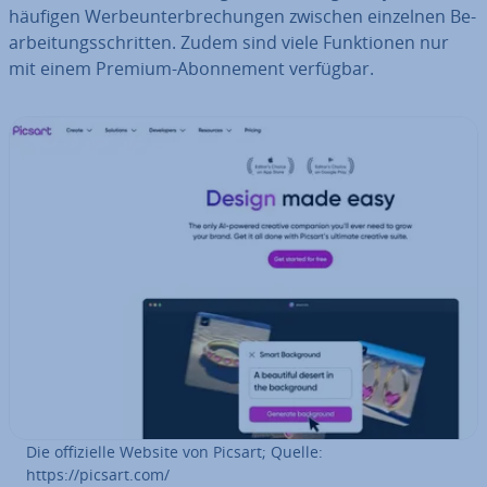
häufigen Wer­be­un­ter­bre­chun­gen zwischen einzelnen Be­
ar­bei­tungs­schrit­ten. Zudem sind viele Funk­tio­nen nur
mit einem Premium-Abon­ne­ment verfügbar.
Die of­fi­zi­el­le Website von Picsart; Quelle:
https://picsart.com/