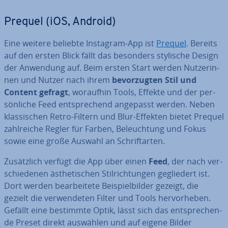
Prequel (iOS, Android)
Eine weitere beliebte Instagram-App ist
Prequel
. Bereits
auf den ersten Blick fällt das besonders stylische Design
der Anwendung auf. Beim ersten Start werden Nut­ze­rin­
nen und Nutzer nach ihrem
be­vor­zug­ten Stil und
Content gefragt
, woraufhin Tools, Effekte und der per­
sön­li­che Feed ent­spre­chend angepasst werden. Neben
klas­si­schen Retro-Filtern und Blur-Effekten bietet Prequel
zahl­rei­che Regler für Farben, Be­leuch­tung und Fokus
sowie eine große Auswahl an Schrift­ar­ten.
Zu­sätz­lich verfügt die App über einen
Feed
, der nach ver­
schie­de­nen äs­the­ti­schen Stil­rich­tun­gen ge­glie­dert ist.
Dort werden be­ar­bei­te­te Bei­spiel­bil­der gezeigt, die
gezielt die ver­wen­de­ten Filter und Tools her­vor­he­ben.
Gefällt eine bestimmte Optik, lässt sich das ent­spre­chen­
de Preset direkt auswählen und auf eigene Bilder