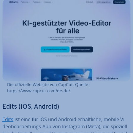
Die of­fi­zi­el­le Website von CapCut; Quelle:
https://www.capcut.com/de-de/
Edits (iOS, Android)
Edits
ist eine für iOS und Android er­hält­li­che, mobile Vi­
deo­be­ar­bei­tungs-App von Instagram (Meta), die speziell