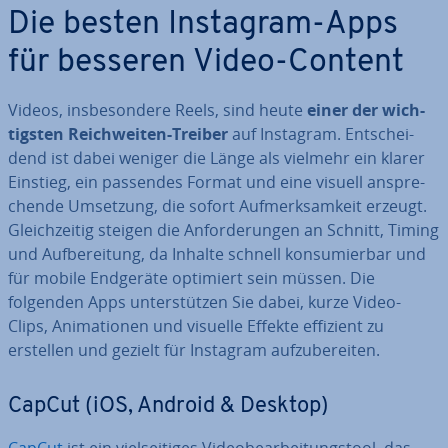
Die besten Instagram-Apps
für besseren Video-Content
Videos, ins­be­son­de­re Reels, sind heute
einer der wich­
tigs­ten Reich­wei­ten-Treiber
auf Instagram. Ent­schei­
dend ist dabei weniger die Länge als vielmehr ein klarer
Einstieg, ein passendes Format und eine visuell an­spre­
chen­de Umsetzung, die sofort Auf­merk­sam­keit erzeugt.
Gleich­zei­tig steigen die An­for­de­run­gen an Schnitt, Timing
und Auf­be­rei­tung, da Inhalte schnell kon­su­mier­bar und
für mobile Endgeräte optimiert sein müssen. Die
folgenden Apps un­ter­stüt­zen Sie dabei, kurze Video-
Clips, Ani­ma­tio­nen und visuelle Effekte effizient zu
erstellen und gezielt für Instagram auf­zu­be­rei­ten.
CapCut (iOS, Android & Desktop)