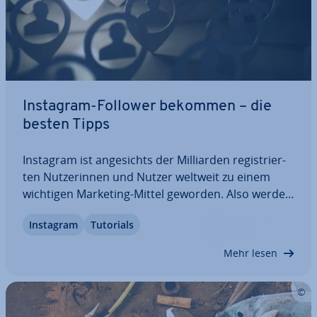
Instagram-Follower bekommen – die
besten Tipps
Instagram ist an­ge­sichts der Mil­li­ar­den re­gis­trier­
ten Nut­ze­rin­nen und Nutzer weltweit zu einem
wichtigen Marketing-Mittel geworden. Also werden
Accounts angelegt und wer­be­wirk­sa­me Fotos oder
Instagram
Tutorials
Vi­deo­clips hoch­ge­la­den, um damit möglichst mehr
Follower auf Instagram zu erreichen als…
Mehr lesen