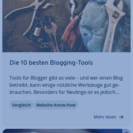
Die 10 besten Blogging-Tools
Tools für Blogger gibt es viele – und wer einen Blog
betreibt, kann einige nützliche Werkzeuge gut ge­
brau­chen. Besonders für Neulinge ist es jedoch
manchmal schwer, sich für das richtige Blogging-
Vergleich
Website-Know-how
Tool zu ent­schei­den. In unserem Ratgeber finden
Sie eine Übersicht zu den…
Mehr lesen