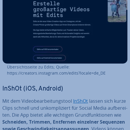
Über­sichts­sei­te zu Edits; Quelle:
https://creators.instagram.com/edits?locale=de_DE
InShOt (iOS, Android)
Mit dem Vi­deo­be­ar­bei­tungs­tool
InShOt
lassen sich kurze
Clips schnell und un­kom­pli­ziert für Social Media auf­be­rei­
ten. Die App bietet alle wichtigen Grund­funk­tio­nen wie
Schneiden, Trimmen, Entfernen einzelner Sequenzen
sowie Ge­schwin­dig­keits­an­pas­sun­gen
. Videos können