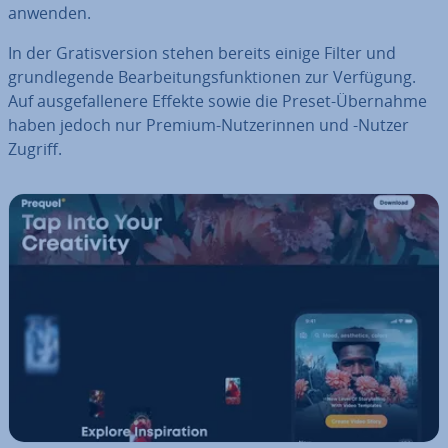
anwenden.
In der Gra­tis­ver­si­on stehen bereits einige Filter und
grund­le­gen­de Be­ar­bei­tungs­funk­tio­nen zur Verfügung.
Auf aus­ge­fal­le­ne­re Effekte sowie die Preset-Übernahme
haben jedoch nur Premium-Nut­ze­rin­nen und -Nutzer
Zugriff.