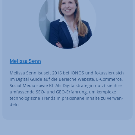
Melissa Senn
Melissa Senn ist seit 2016 bei IONOS und fo­kus­siert sich
im Digital Guide auf die Bereiche Website, E-Commerce,
Social Media sowie KI. Als Di­gi­tal­stra­te­gin nutzt sie ihre
um­fas­sen­de SEO- und GEO-Erfahrung, um komplexe
tech­no­lo­gi­sche Trends in pra­xis­na­he Inhalte zu ver­wan­
deln.