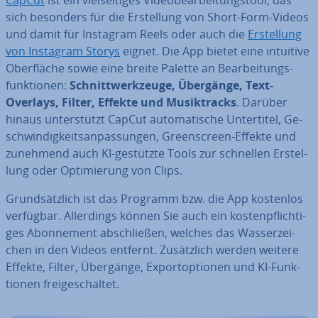
CapCut
ist ein viel­sei­ti­ges Vi­deo­be­ar­bei­tungs­tool, das
sich besonders für die Er­stel­lung von Short-Form-Videos
und damit für Instagram Reels oder auch die
Er­stel­lung
von Instagram Storys
eignet. Die App bietet eine intuitive
Ober­flä­che sowie eine breite Palette an Be­ar­bei­tungs­
funk­tio­nen:
Schnitt­werk­zeu­ge, Übergänge, Text-
Overlays, Filter, Effekte und Mu­sik­tracks
. Darüber
hinaus un­ter­stützt CapCut au­to­ma­ti­sche Un­ter­ti­tel, Ge­
schwin­dig­keits­an­pas­sun­gen, Green­screen-Effekte und
zunehmend auch KI-gestützte Tools zur schnellen Er­stel­
lung oder Op­ti­mie­rung von Clips.
Grund­sätz­lich ist das Programm bzw. die App kostenlos
verfügbar. Al­ler­dings können Sie auch ein kos­ten­pflich­ti­
ges Abon­ne­ment ab­schlie­ßen, welches das Was­ser­zei­
chen in den Videos entfernt. Zu­sätz­lich werden weitere
Effekte, Filter, Übergänge, Ex­port­op­tio­nen und KI-Funk­
tio­nen frei­ge­schal­tet.