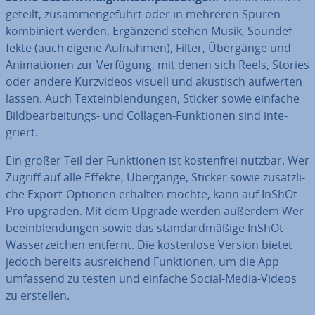
geteilt, zu­sam­men­ge­führt oder in mehreren Spuren
kom­bi­niert werden. Ergänzend stehen Musik, Sound­ef­
fek­te (auch eigene Aufnahmen), Filter, Übergänge und
Ani­ma­tio­nen zur Verfügung, mit denen sich Reels, Stories
oder andere Kurz­vi­de­os visuell und akustisch aufwerten
lassen. Auch Text­ein­blen­dun­gen, Sticker sowie einfache
Bild­be­ar­bei­tungs- und Collagen-Funk­tio­nen sind in­te­
griert.
Ein großer Teil der Funk­tio­nen ist kos­ten­frei nutzbar. Wer
Zugriff auf alle Effekte, Übergänge, Sticker sowie zu­sätz­li­
che Export-Optionen erhalten möchte, kann auf InShOt
Pro upgraden. Mit dem Upgrade werden außerdem Wer­
be­ein­blen­dun­gen sowie das stan­dard­mä­ßi­ge InShOt-
Was­ser­zei­chen entfernt. Die kos­ten­lo­se Version bietet
jedoch bereits aus­rei­chend Funk­tio­nen, um die App
umfassend zu testen und einfache Social-Media-Videos
zu erstellen.