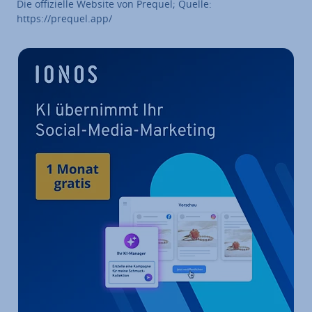
Die of­fi­zi­el­le Website von Prequel; Quelle:
https://prequel.app/