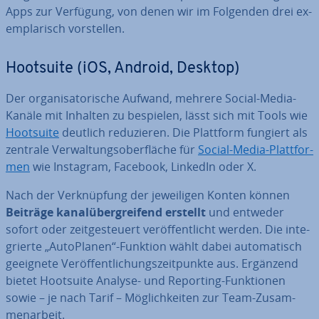
Apps zur Verfügung, von denen wir im Folgenden drei ex­
em­pla­risch vor­stel­len.
Hootsuite (iOS, Android, Desktop)
Der or­ga­ni­sa­to­ri­sche Aufwand, mehrere Social-Media-
Kanäle mit Inhalten zu bespielen, lässt sich mit Tools wie
Hootsuite
deutlich re­du­zie­ren. Die Plattform fungiert als
zentrale Ver­wal­tungs­ober­flä­che für
Social-Media-Platt­for­
men
wie Instagram, Facebook, LinkedIn oder X.
Nach der Ver­knüp­fung der je­wei­li­gen Konten können
Beiträge ka­nal­über­grei­fend erstellt
und entweder
sofort oder zeit­ge­steu­ert ver­öf­fent­licht werden. Die in­te­
grier­te „Au­to­Pla­nen“-Funktion wählt dabei au­to­ma­tisch
geeignete Ver­öf­fent­li­chungs­zeit­punk­te aus. Ergänzend
bietet Hootsuite Analyse- und Reporting-Funk­tio­nen
sowie – je nach Tarif – Mög­lich­kei­ten zur Team-Zu­sam­
men­ar­beit.