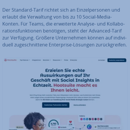
Der Standard-Tarif richtet sich an Ein­zel­per­so­nen und
erlaubt die Ver­wal­tung von bis zu 10 Social-Media-
Konten. Für Teams, die er­wei­ter­te Analyse- und Kol­la­bo­
ra­ti­ons­funk­tio­nen benötigen, steht der Advanced-Tarif
zur Verfügung. Größere Un­ter­neh­men können auf in­di­vi­
du­ell zu­ge­schnit­te­ne En­ter­pri­se-Lösungen zu­rück­grei­fen.