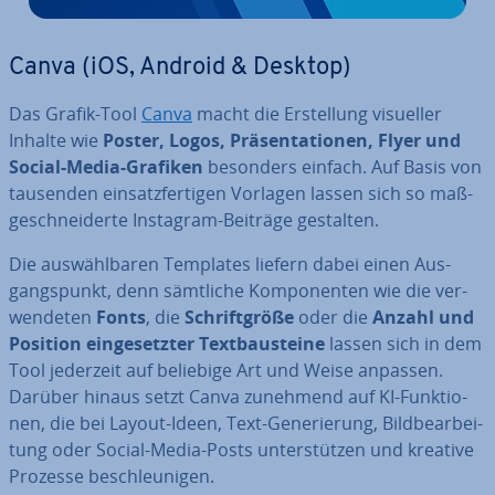
Canva (iOS, Android & Desktop)
Das Grafik-Tool
Canva
macht die Er­stel­lung visueller
Inhalte wie
Poster, Logos, Prä­sen­ta­tio­nen, Flyer und
Social-Media-Grafiken
besonders einfach. Auf Basis von
tausenden ein­satz­fer­ti­gen Vorlagen lassen sich so maß­
ge­schnei­der­te Instagram-Beiträge gestalten.
Die aus­wähl­ba­ren Templates liefern dabei einen Aus­
gangs­punkt, denn sämtliche Kom­po­nen­ten wie die ver­
wen­de­ten
Fonts
, die
Schrift­grö­ße
oder die
Anzahl und
Position ein­ge­setz­ter Text­bau­stei­ne
lassen sich in dem
Tool jederzeit auf beliebige Art und Weise anpassen.
Darüber hinaus setzt Canva zunehmend auf KI-Funk­tio­
nen, die bei Layout-Ideen, Text-Ge­ne­rie­rung, Bild­be­ar­bei­
tung oder Social-Media-Posts un­ter­stüt­zen und kreative
Prozesse be­schleu­ni­gen.