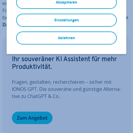
Akzeptieren
einzelne Fonts oder ganze Sets (zum Beispiel auch von
Fonts Awesome). Falls Sie nur wenige Standard-Icons
benötigen, können Sie auch die
aus Page Buildern oder
Einstellungen
Dashicons
verwenden.
Ablehnen
IONOS GPT
Ihr sou­ve­rä­ner KI Assistent für mehr
Pro­duk­ti­vi­tät.
Fragen, gestalten, re­cher­chie­ren – sicher mit
IONOS GPT. Die souveräne und günstige Al­ter­na­
ti­ve zu ChatGPT & Co.
Zum Angebot