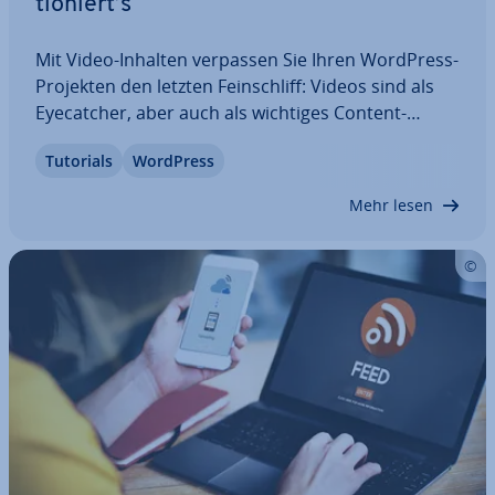
tio­niert’s
Mit Video-Inhalten verpassen Sie Ihren WordPress-
Projekten den letzten Fein­schliff: Videos sind als
Eye­cat­cher, aber auch als wichtiges Content-
Element gefragter denn je. Im nach­fol­gen­den
Tutorials
WordPress
Artikel erfahren Sie, welche Mög­lich­kei­ten
WordPress bietet, Videos ein­zu­bin­den, und wie
Mehr lesen
die…