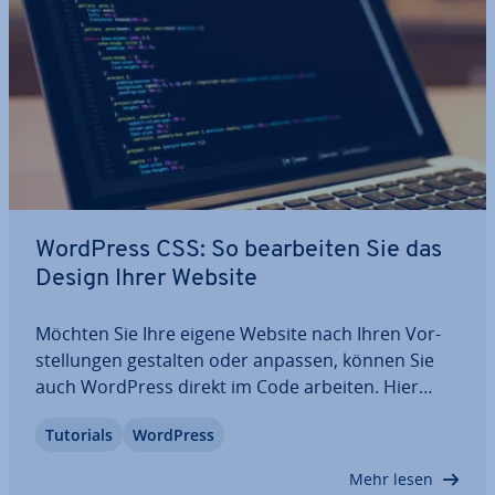
WordPress CSS: So be­ar­bei­ten Sie das
Design Ihrer Website
Möchten Sie Ihre eigene Website nach Ihren Vor­
stel­lun­gen gestalten oder anpassen, können Sie
auch WordPress direkt im Code arbeiten. Hier
erklären wir Ihnen, mit welchen Tools Sie in
Tutorials
WordPress
WordPress das CSS be­ar­bei­ten, anpassen und
speichern können. Durch unsere leicht ver­ständ­li­
Mehr lesen
chen…