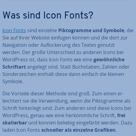
Was sind Icon Fonts?
Icon Fonts
sind einzelne
Pik­to­gram­me und Symbole
, die
Sie auf Ihrer Website einfügen können und die dort zur
Na­vi­ga­ti­on oder Auf­lo­cke­rung des Textes genutzt
werden. Der große Un­ter­schied zu anderen Icons bei
WordPress ist, dass Icon Fonts wie eine
ge­wöhn­li­che
Schrift­art
angelegt sind. Statt Buch­sta­ben, Zahlen oder
Son­der­zei­chen enthält diese dann einfach die kleinen
Symbole.
Die Vorteile dieser Methode sind groß. Zum einen er­
leich­tert sie die Ver­wen­dung, wenn die Pik­to­gram­me als
Schrift hin­ter­legt sind. Zum anderen sind diese Icons bei
WordPress, genau wie eine her­kömm­li­che Schrift,
frei
ska­lier­bar
und können beliebig ein­ge­färbt werden. Dazu
laden Icon Fonts
schneller als einzelne Grafiken
.