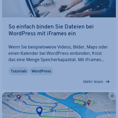
So einfach binden Sie Dateien bei
WordPress mit iFrames ein
Wenn Sie bei­spiels­wei­se Videos, Bilder, Maps oder
einen Kalender bei WordPress einbinden, frisst
das eine Menge Spei­cher­ka­pa­zi­tät. Mit iFrames
bauen Sie Content von anderen Platt­for­men oder
Tutorials
WordPress
Websites ein, ohne dafür Ihre Me­di­en­bi­blio­thek zu
belasten. Wie Sie iFrames bei WordPress…
Mehr lesen