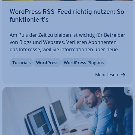
WordPress RSS-Feed richtig nutzen: So
funk­tio­niert’s
Am Puls der Zeit zu bleiben ist wichtig für Betreiber
von Blogs und Websites. Verlieren Abon­nen­ten
das Interesse, weil Sie In­for­ma­tio­nen über neue
Beiträge verpassen, so kommen sie viel­leicht nicht
Tutorials
WordPress
WordPress Plug-ins
mehr zurück. Ein WordPress RSS-Feed schafft
Abhilfe. Leser und Abon­nen­ten einer…
Mehr lesen