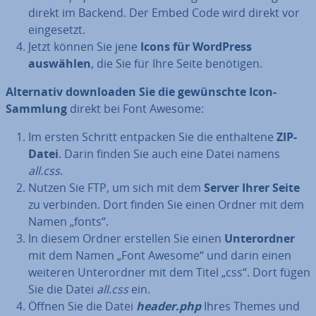
direkt im Backend. Der Embed Code wird direkt vor
ein­ge­setzt.
Jetzt können Sie jene
Icons für WordPress
auswählen
, die Sie für Ihre Seite benötigen.
Al­ter­na­tiv down­loa­den Sie die ge­wünsch­te Icon-
Sammlung
direkt bei Font Awesome:
Im ersten Schritt entpacken Sie die ent­hal­te­ne
ZIP-
Datei
. Darin finden Sie auch eine Datei namens
all.css
.
Nutzen Sie FTP, um sich mit dem
Server Ihrer Seite
zu verbinden. Dort finden Sie einen Ordner mit dem
Namen „fonts“.
In diesem Ordner erstellen Sie einen
Un­ter­ord­ner
mit dem Namen „Font Awesome“ und darin einen
weiteren Un­ter­ord­ner mit dem Titel „css“. Dort fügen
Sie die Datei
all.css
ein.
Öffnen Sie die Datei
header.php
Ihres Themes und