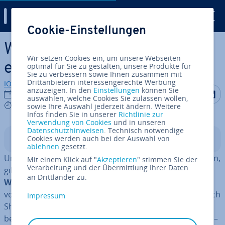
Digital Guide
Cookie-Einstellungen
Zum Haupt­in­halt springen
WordPress: Icons einfügen
Wir setzen Cookies ein, um unsere Webseiten
einfach erklärt
optimal für Sie zu gestalten, unsere Produkte für
Sie zu verbessern sowie Ihnen zusammen mit
Drittanbietern interessengerechte Werbung
IONOS Redaktion
anzuzeigen. In den
Einstellungen
können Sie
Auf Facebo
Auf Tw
A
09.09.2022
auswählen, welche Cookies Sie zulassen wollen,
6 mins
sowie Ihre Auswahl jederzeit ändern. Weitere
Infos finden Sie in unserer
Richtlinie zur
Verwendung von Cookies
und in unseren
Datenschutzhinweisen
. Technisch notwendige
Cookies werden auch bei der Auswahl von
In­halts­ver­zeich­nis
ablehnen
gesetzt.
Um einen Text in WordPress mit Icon Fonts auf­zu­lo­ckern,
Mit einem Klick auf "
Akzeptieren
" stimmen Sie der
Verarbeitung und der Übermittlung Ihrer Daten
gibt es ver­schie­de­ne Methoden: Nutzen Sie ein
an Drittländer zu.
WordPress-Plugin für Icon Fonts
, das es zum Beispiel
von Font Awesome gibt. Über das Plugin lassen sich auch
Impressum
Short­codes zum Einfügen der Icons verwenden. Oder
betten Sie die Icon Fonts
manuell per Embed Code
ein –