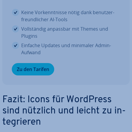
Keine Vor­kennt­nis­se nötig dank be­nut­zer­
freund­li­cher AI-Tools
Voll­stän­dig anpassbar mit Themes und
Plugins
Einfache Updates und minimaler Admin-
Aufwand
Zu den Tarifen
Fazit: Icons für WordPress
sind nützlich und leicht zu in­
te­grie­ren