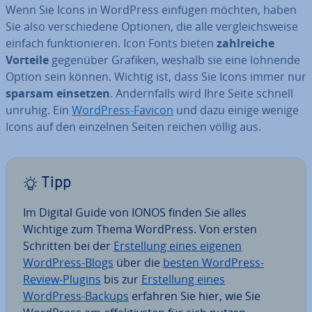
Wenn Sie Icons in WordPress einfügen möchten, haben
Sie also ver­schie­de­ne Optionen, die alle ver­gleichs­wei­se
einfach funk­tio­nie­ren. Icon Fonts bieten
zahl­rei­che
Vorteile
gegenüber Grafiken, weshalb sie eine lohnende
Option sein können. Wichtig ist, dass Sie Icons immer nur
sparsam einsetzen
. An­dern­falls wird Ihre Seite schnell
unruhig. Ein
WordPress-Favicon
und dazu einige wenige
Icons auf den einzelnen Seiten reichen völlig aus.
Tipp
Im Digital Guide von IONOS finden Sie alles
Wichtige zum Thema WordPress. Von ersten
Schritten bei der
Er­stel­lung eines eigenen
WordPress-Blogs
über die
besten WordPress-
Review-Plugins
bis zur
Er­stel­lung eines
WordPress-Backups
erfahren Sie hier, wie Sie