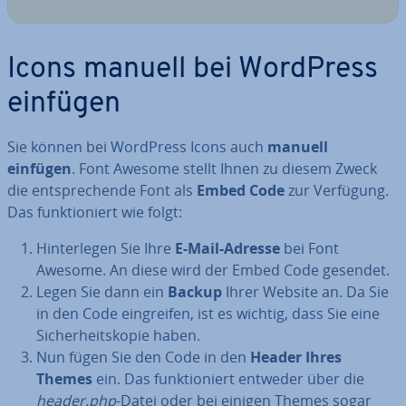
Icons manuell bei WordPress
einfügen
Sie können bei WordPress Icons auch
manuell
einfügen
. Font Awesome stellt Ihnen zu diesem Zweck
die ent­spre­chen­de Font als
Embed Code
zur Verfügung.
Das funk­tio­niert wie folgt:
Hin­ter­le­gen Sie Ihre
E-Mail-Adresse
bei Font
Awesome. An diese wird der Embed Code gesendet.
Legen Sie dann ein
Backup
Ihrer Website an. Da Sie
in den Code ein­grei­fen, ist es wichtig, dass Sie eine
Si­cher­heits­ko­pie haben.
Nun fügen Sie den Code in den
Header Ihres
Themes
ein. Das funk­tio­niert entweder über die
header.php
-Datei oder bei einigen Themes sogar