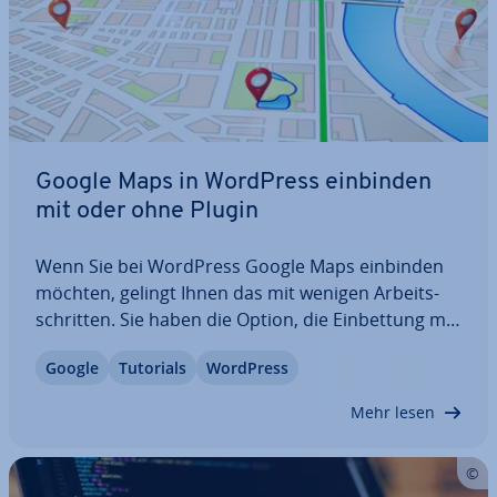
Google Maps in WordPress einbinden
mit oder ohne Plugin
Wenn Sie bei WordPress Google Maps einbinden
möchten, gelingt Ihnen das mit wenigen Ar­beits­
schrit­ten. Sie haben die Option, die Ein­bet­tung mit
einem Ein­bet­tungs­code vor­zu­neh­men, oder
Google
Tutorials
WordPress
greifen al­ter­na­tiv auf ein Plugin zurück. Welche
Plugins es gibt und wie Sie Schritt für Schritt…
Mehr lesen