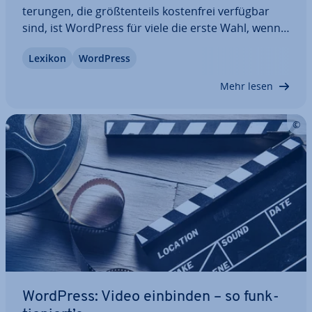
te­run­gen, die größ­ten­teils kos­ten­frei verfügbar
sind, ist WordPress für viele die erste Wahl, wenn
ein Content-Ma­nage­ment-System benötigt wird.
Lexikon
WordPress
Eine be­son­de­res Feature, das die Ent­wick­ler mit
der Version 2.5 ver­öf­fent­lich­ten,…
Mehr lesen
WordPress: Video einbinden – so funk­