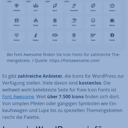
Bei Font Awesome finden Sie Icon Fonts für zahl­rei­che The­
men­ge­bie­te. / Quelle: https://fon­ta­we­so­me.com/
Es gibt
zahl­rei­che Anbieter
, die Icons für WordPress zur
Verfügung stellen. Viele davon sind
kostenlos
. Die
weltweit wohl be­lieb­tes­te Seite für freie Icon Fonts ist
Font Awesome
. Weit
über 7.500 Icons
finden sich dort.
Von simplen Pfeilen oder gängigen Symbolen wie Ein­
kaufs­wa­gen und Lupe bis zu spe­zi­el­len The­men­ge­bie­ten
reicht die Palette.