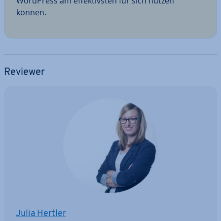
WordPress am ef­fek­tivs­ten für sich nutzen
können.
Reviewer
Julia Hertler