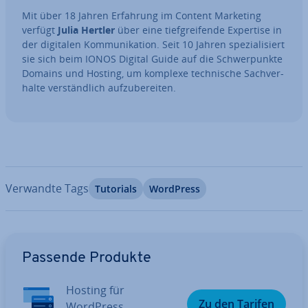
Mit über 18 Jahren Erfahrung im Content Marketing
verfügt
Julia Hertler
über eine tief­grei­fen­de Expertise in
der digitalen Kom­mu­ni­ka­ti­on. Seit 10 Jahren spe­zia­li­siert
sie sich beim IONOS Digital Guide auf die Schwer­punk­te
Domains und Hosting, um komplexe tech­ni­sche Sach­ver­
hal­te ver­ständ­lich auf­zu­be­rei­ten.
Verwandte Tags
Tutorials
WordPress
Zum Hauptmenü
Passende Produkte
Hosting für
Zu den Tarifen
WordPress