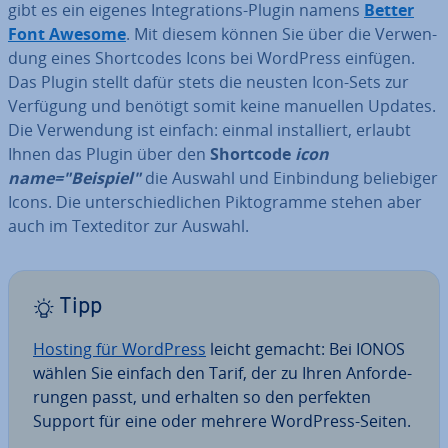
gibt es ein eigenes In­te­gra­ti­ons-Plugin namens
Better
Font Awesome
. Mit diesem können Sie über die Ver­wen­
dung eines Short­codes Icons bei WordPress einfügen.
Das Plugin stellt dafür stets die neusten Icon-Sets zur
Verfügung und benötigt somit keine manuellen Updates.
Die Ver­wen­dung ist einfach: einmal in­stal­liert, erlaubt
Ihnen das Plugin über den
Shortcode
icon
name="Beispiel"
die Auswahl und Ein­bin­dung be­lie­bi­ger
Icons. Die un­ter­schied­li­chen Pik­to­gram­me stehen aber
auch im Text­edi­tor zur Auswahl.
Tipp
Hosting für WordPress
leicht gemacht: Bei IONOS
wählen Sie einfach den Tarif, der zu Ihren An­for­de­
run­gen passt, und erhalten so den perfekten
Support für eine oder mehrere WordPress-Seiten.