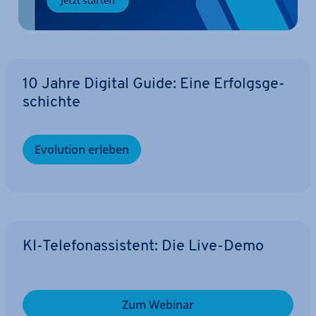
10 Jahre Digital Guide: Eine Er­folgs­ge­
schich­te
Evolution erleben
KI-Te­le­fon­as­sis­tent: Die Live-Demo
Zum Webinar