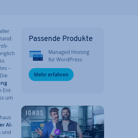
aller
Stand:
Passende Produkte
­li­
Managed Hosting
ng­lich
für WordPress
ess
ites –
Mehr erfahren
 Die
lung
n Ent­
ess um
chaus
er Al­
n und