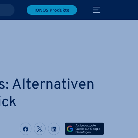
IONOS Produkte
Al­ter­na­ti­ven
ick
Auf Facebook teilen
Auf Twitter teilen
Auf LinkedIn teilen