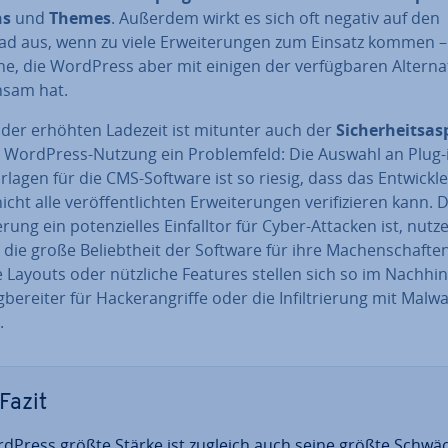
ns
und
Themes
. Außerdem wirkt es sich oft negativ auf den
d aus, wenn zu viele Er­wei­te­run­gen zum Einsatz kommen –
e, die WordPress aber mit einigen der ver­füg­ba­ren Al­ter­na­
sam hat.
der erhöhten Ladezeit ist mitunter auch der
Si­cher­heits­a
r WordPress-Nutzung ein Pro­blem­feld: Die Auswahl an Plug-
lagen für die CMS-Software ist so riesig, dass das Ent­wick­le
ht alle ver­öf­fent­lich­ten Er­wei­te­run­gen ve­ri­fi­zie­ren kann.
e­rung ein po­ten­zi­el­les Ein­fall­tor für Cyber-Attacken ist, nutz
die große Be­liebt­heit der Software für ihre Ma­chen­schaf­te
se Layouts oder nützliche Features stellen sich so im Nach­hin­
be­rei­ter für Ha­cker­an­grif­fe oder die In­fil­trie­rung mit Malw
.
Fazit
dPress größte Stärke ist zugleich auch seine größte Schwä