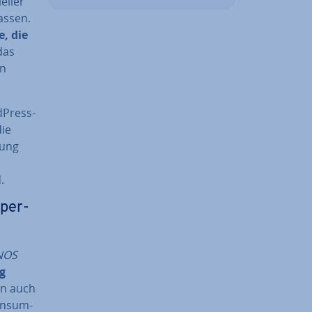
el­ler
assen.
, die
 das
n
dPress-
die
­lung
.
­per­
NOS
ng
ern auch
ons­um­