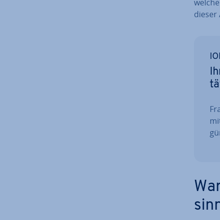
welche 
dieser 
IO
Ih
tä
Fra
mi
gün
War
sin