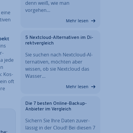
denn weiß, wie man
vorgehen…
 eine
ti­ven
Mehr lesen
spekt
5 Nextcloud-Al­ter­na­ti­ven im Di­
rekt­ver­gleich
ins
r-
Sie suchen nach Nextcloud-Al­
 Da jede
ter­na­ti­ven, möchten aber
en
wissen, ob sie Nextcloud das
n: Kos­
Wasser…
ein oft
Mehr lesen
are
Die 7 besten Online-Backup-
Anbieter im Vergleich
Sichern Sie Ihre Daten zu­ver­
läs­sig in der Cloud! Bei diesen 7
che: