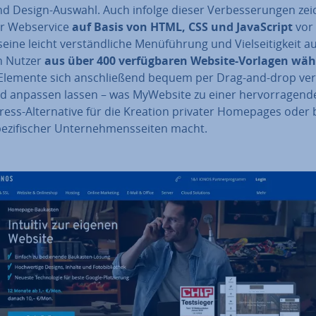
d Design-Auswahl. Auch infolge dieser Ver­bes­se­run­gen ze
r Web­ser­vice
auf Basis von HTML, CSS und Ja­va­Script
vor 
eine leicht ver­ständ­li­che Me­nü­füh­rung und Viel­sei­tig­keit a
n Nutzer
aus über 400 ver­füg­ba­ren Website-Vorlagen wä
Elemente sich an­schlie­ßend bequem per Drag-and-drop ver­
d anpassen lassen – was MyWebsite zu einer her­vor­ra­gen­d
ss-Al­ter­na­ti­ve für die Kreation privater Homepages oder 
e­zi­fi­scher Un­ter­neh­mens­sei­ten macht.