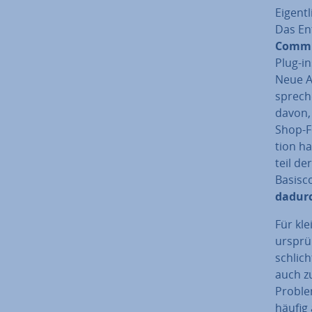
Ei­gent
Das Ent
Commu
Plug-i
Neue An
spre­ch
davon, 
Shop-Fe
ti­on h
teil de
Basisco
dadurc
Für kle
ur­sprü
schlic
auch z
Problem
häufig