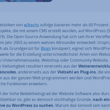
­tis­ti­ken von
w3techs
zufolge basieren mehr als 60 Prozent 
­jek­te, die mit einem CMS erstellt wurden, auf WordPress (
9). Die Open-Source-Anwendung hat sich seit ihrer Ver­öf­fent
m Jahr 2003 zu einem wahren All­roun­der ent­wi­ckelt: Ur­sprü
ch als Grund­ge­rüst für
Blogs
kon­zi­piert, eignet sich WordPr
­wei­le für die Er­stel­lung un­ter­schied­lichs­ter Arten von Webs
ob Un­ter­neh­mens­sei­te, Webshop oder Community-Website.
Viel­sei­tig­keit re­sul­tiert ei­ner­seits aus der
Wei­ter­ent­wick­
sis­codes
, an­de­rer­seits aus der
Vielzahl an Plug-ins
, die vo
ern aus der ganzen Welt pro­gram­miert werden und WordPr
i­che Funk­tio­nen erweitern.
 der hohe Be­liebt­heits­grad der Website-Software also dur
ll­zieh­bar ist, gibt es dennoch stich­hal­ti­ge Gründe,
nach ein
­ti­ve zu WordPress zu suchen
. Warum das sinnvoll sein kan