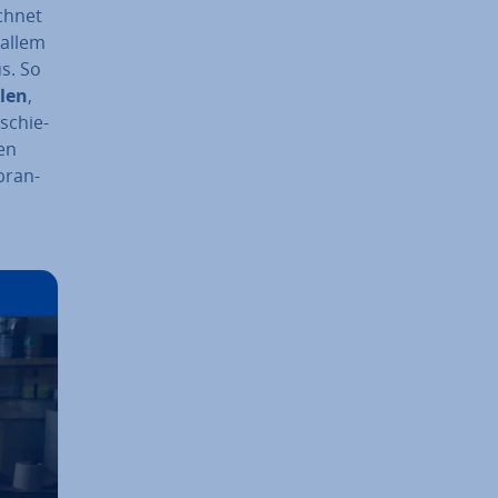
ichnet
allem
us. So
hlen
,
schie­
en
bran­