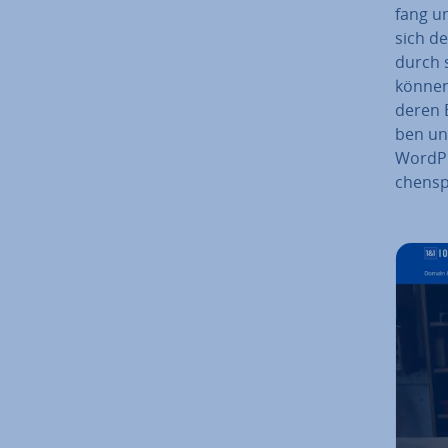
fang un
sich de
durch s
könne
deren 
ben un
WordPre
chen­sp