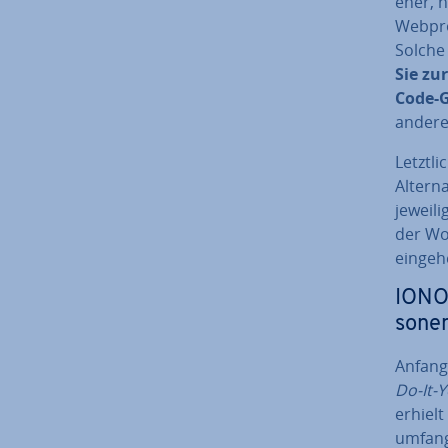
eher, na
Web­pro
Solche
Sie zu
Code-G
andere
Letztl
Al­ter­
jeweilig
der Wo
eingehe
IONOS
so­n
Anfang
Do-It-
erhielt
um­fang