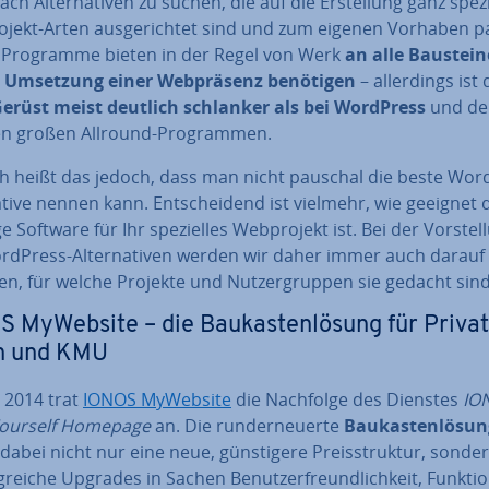
ch Al­ter­na­ti­ven zu suchen, die auf die Er­stel­lung ganz spe­zi­
­jekt-Arten aus­ge­rich­tet sind und zum eigenen Vorhaben p
 Programme bieten in der Regel von Werk
an alle Bausteine
r Umsetzung einer Web­prä­senz benötigen
– al­ler­dings ist
erüst meist deutlich schlanker als bei WordPress
und de
n großen Allround-Pro­gram­men.
ich heißt das jedoch, dass man nicht pauschal die beste Wor
na­ti­ve nennen kann. Ent­schei­dend ist vielmehr, wie geeignet 
e Software für Ihr spe­zi­el­les Web­pro­jekt ist. Bei der Vor­stel
rdPress-Al­ter­na­ti­ven werden wir daher immer auch darauf
n, für welche Projekte und Nut­zer­grup­pen sie gedacht sind
 MyWebsite – die Bau­kas­ten­lö­sung für Pri­vat
en und KMU
 2014 trat
IONOS MyWebsite
die Nachfolge des Dienstes
IO
Yourself Homepage
an. Die rund­erneu­er­te
Bau­kas­ten­lö­su
 dabei nicht nur eine neue, güns­ti­ge­re Preis­struk­tur, sond
­rei­che Upgrades in Sachen Be­nut­zer­freund­lich­keit, Funk­ti­