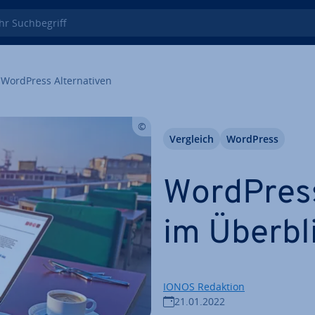
 Such­be­griff
WordPress Al­ter­na­ti­ven
Vergleich
WordPress
WordPress: 
im Überbl
IONOS Redaktion
21.01.2022