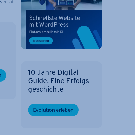
 verrät
­
10 Jahre Digital
t
Guide: Eine Er­folgs­
ge­schich­te
Evolution erleben
e