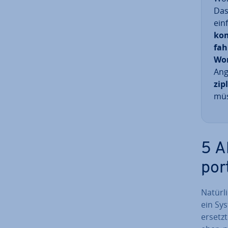
Das
ein
ko
fah­
Wor
Ang
zi­p
müs
5 A
por­
Natürli
ein Sys
ersetzt