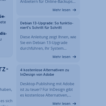
Anbietern für Online-Backups…
Mehr lesen
Ge­
e­te
Debian 13-Upgrade: So funk­tio­
niert’s Schritt für Schritt
dis­
Diese Anleitung zeigt Ihnen, wie
u
Sie ein Debian 13-Upgrade
durch­füh­ren, Ihr System…
Mehr lesen
rz­
4 kos­ten­lo­se Al­ter­na­ti­ven zu
InDesign von Adobe
Desktop-Pu­bli­shing mit Adobe
 haben,
ist zu teuer? Für InDesign gibt
es kos­ten­lo­se Al­ter­na­ti­ven,…
 es sich
Mehr lesen