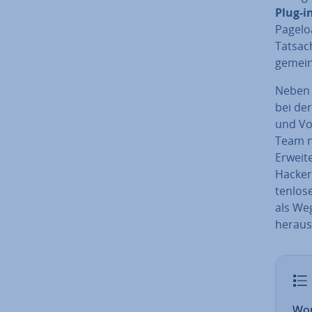
Plug-i
Pageloa
Tatsach
gemein
Neben 
bei de
und Vor
Team nic
Er­wei­t
Hacker 
ten­lo­
als Weg­
heraus
Wor