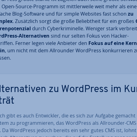
 Open-Source-Programm ist mitt­ler­wei­le weit mehr als eine
fache Blog-Software und für simple Websites fast schon
zu
mplex
. Zu­sätz­lich sorgt die große Be­liebt­heit für ein großes
ren­po­ten­zi­al
durch Cy­ber­kri­mi­nel­le. Weniger stark ver­brei­t
dPress-Al­ter­na­ti­ven
sind nur selten Fokus von Hacker-
riffen. Ferner legen viele Anbieter den
Fokus auf eine Kern­
lin
, um nicht mit dem All­roun­der WordPress kon­kur­rie­ren z
sen.
l­ter­na­ti­ven zu WordPress im Ku
trät
ch gibt es auch Ent­wick­ler, die es sich zur Aufgabe gemacht
tem zu pro­gram­mie­ren, das WordPress als All­roun­der-CMS
. Da WordPress jedoch bereits ein sehr gutes CMS ist, lohnt