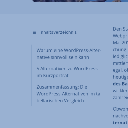
Den Sta
In­halts­ver­zeich­nis
Web­pro
Mai 201
chung i
Warum eine WordPress-Al­ter­
ledigli
na­ti­ve sinnvoll sein kann
mitt­ler
5 Al­ter­na­ti­ven zu WordPress
egal, 
im Kurz­por­trät
heutige 
des Ba­
Zu­sam­men­fas­sung: Die
wick­l
WordPress-Al­ter­na­ti­ven im ta­
zahl­re
bel­la­ri­schen Vergleich
Obwohl
nach­vo
ter­na