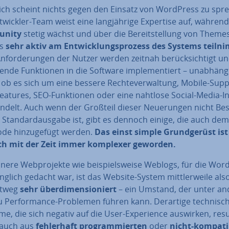
­lich scheint nichts gegen den Einsatz von WordPress zu spr
­wick­ler-Team weist eine lang­jäh­ri­ge Expertise auf, während
nity
stetig wächst und über die Be­reit­stel­lung von Theme
ns
sehr aktiv am Ent­wick­lungs­pro­zess
des Systems teiln
­for­de­run­gen der Nutzer werden zeitnah be­rück­sich­tigt un
en­de Funk­tio­nen in die Software im­ple­men­tiert – un­ab­hän­g
ob es sich um eine bessere Rech­te­ver­wal­tung, Mobile-Supp
atures, SEO-Funk­tio­nen oder eine nahtlose Social-Media-In­
andelt. Auch wenn der Großteil dieser Neue­run­gen nicht Be­
r Stan­dard­aus­ga­be ist, gibt es dennoch einige, die auch dem
de hin­zu­ge­fügt werden.
Das einst simple Grund­ge­rüst ist
h mit der Zeit immer komplexer geworden.
inere Web­pro­jek­te wie bei­spiels­wei­se Weblogs, für die Wo
ng­lich gedacht war, ist das Website-System mitt­ler­wei­le als
ht­weg
sehr über­di­men­sio­niert
– ein Umstand, der unter a
u Per­for­mance-Problemen führen kann. Derartige tech­ni­sc
e, die sich negativ auf die User-Ex­pe­ri­ence auswirken, re­sul
 auch aus
feh­ler­haft pro­gram­mier­ten
oder
nicht-kom­pa­ti