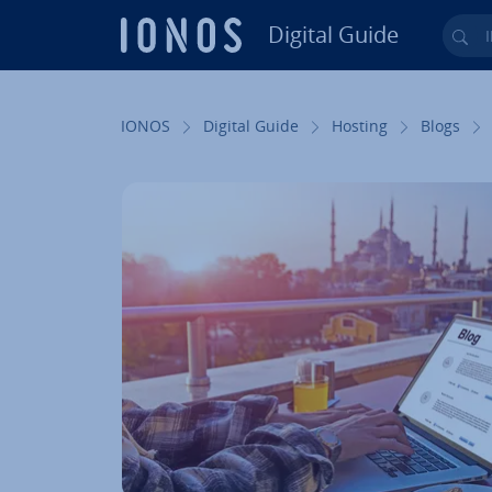
Digital Guide
Ihr
Zum Haupt­in­halt springen
IONOS
Digital Guide
Hosting
Blogs