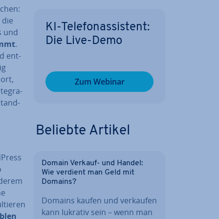
echen:
 die
KI-Te­le­fon­as­sis­tent:
s und
Die Live-Demo
immt
.
d ent­
ig
ort,
Zum Webinar
te­gra­
stand­
Beliebte Artikel
rdPress
Domain Verkauf- und Handel:
o
Wie verdient man Geld mit
nderem
Domains?
he
Domains kaufen und verkaufen
­tie­ren
kann lukrativ sein – wenn man
­blen