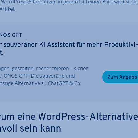
WordPress-Al­ter­na­ti­ven in jedem Fall einen Blick wert sind,
Artikel.
NOS GPT
r sou­ve­rä­ner KI Assistent für mehr Pro­duk­ti­vi
t.
gen, gestalten, re­cher­chie­ren – sicher
t IONOS GPT. Die souveräne und
Zum Angebo
stige Al­ter­na­ti­ve zu ChatGPT & Co.
um eine WordPress-Al­ter­na­ti­v
nvoll sein kann