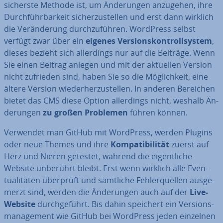
sicherste Methode ist, um Än­de­run­gen anzugehen, ihre
Durch­führ­bar­keit si­cher­zu­stel­len und erst dann wirklich
die Ver­än­de­rung durch­zu­füh­ren. WordPress selbst
verfügt zwar über ein
eigenes Ver­si­ons­kon­troll­sys­tem
,
dieses bezieht sich al­ler­dings nur auf die Beiträge. Wenn
Sie einen Beitrag anlegen und mit der aktuellen Version
nicht zufrieden sind, haben Sie so die Mög­lich­keit, eine
ältere Version wie­der­her­zu­stel­len. In anderen Bereichen
bietet das CMS diese Option al­ler­dings nicht, weshalb Än­
de­run­gen
zu großen Problemen
führen können.
Verwendet man GitHub mit WordPress, werden Plugins
oder neue Themes und ihre
Kom­pa­ti­bi­li­tät
zuerst auf
Herz und Nieren getestet, während die ei­gent­li­che
Website unberührt bleibt. Erst wenn wirklich alle Even­
tua­li­tä­ten überprüft und sämtliche Feh­ler­quel­len aus­ge­
merzt sind, werden die Än­de­run­gen auch auf der
Live-
Website
durch­ge­führt. Bis dahin speichert ein Ver­si­ons­
ma­nage­ment wie GitHub bei WordPress jeden einzelnen