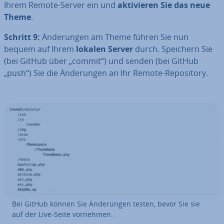
Ihrem Remote-Server ein und
ak­ti­vie­ren Sie das neue
Theme
.
Schritt 9:
Än­de­run­gen am Theme führen Sie nun
bequem auf Ihrem
lokalen Server
durch. Speichern Sie
(bei GitHub über „commit“) und senden (bei GitHub
„push“) Sie die Än­de­run­gen an Ihr Remote-Re­po­si­to­ry.
Bei GitHub können Sie Än­de­run­gen testen, bevor Sie sie
auf der Live-Seite vornehmen.