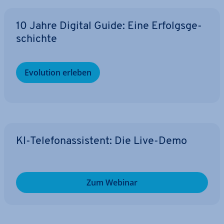
10 Jahre Digital Guide: Eine Er­folgs­ge­
schich­te
Evolution erleben
KI-Te­le­fon­as­sis­tent: Die Live-Demo
Zum Webinar