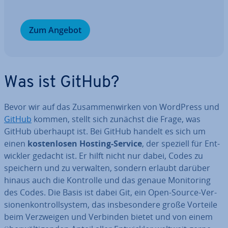
Zum Angebot
Was ist GitHub?
Bevor wir auf das Zu­sam­men­wir­ken von WordPress und
GitHub
kommen, stellt sich zunächst die Frage, was
GitHub überhaupt ist. Bei GitHub handelt es sich um
einen
kos­ten­lo­sen Hosting-Service
, der speziell für Ent­
wick­ler gedacht ist. Er hilft nicht nur dabei, Codes zu
speichern und zu verwalten, sondern erlaubt darüber
hinaus auch die Kontrolle und das genaue Mo­ni­to­ring
des Codes. Die Basis ist dabei Git, ein Open-Source-Ver­
sio­nen­kon­troll­sys­tem, das ins­be­son­de­re große Vorteile
beim Ver­zwei­gen und Verbinden bietet und von einem