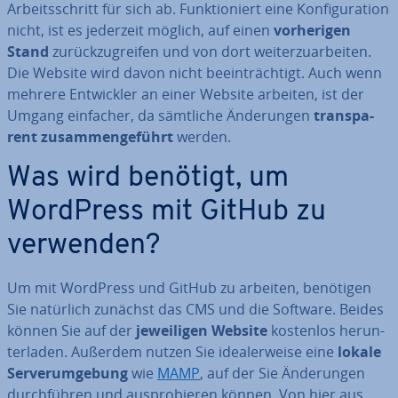
Ar­beits­schritt für sich ab. Funk­tio­niert eine Kon­fi­gu­ra­ti­on
nicht, ist es jederzeit möglich, auf einen
vor­he­ri­gen
Stand
zu­rück­zu­grei­fen und von dort wei­ter­zu­ar­bei­ten.
Die Website wird davon nicht be­ein­träch­tigt. Auch wenn
mehrere Ent­wick­ler an einer Website arbeiten, ist der
Umgang einfacher, da sämtliche Än­de­run­gen
trans­pa­
rent zu­sam­men­ge­führt
werden.
Was wird benötigt, um
WordPress mit GitHub zu
verwenden?
Um mit WordPress und GitHub zu arbeiten, benötigen
Sie natürlich zunächst das CMS und die Software. Beides
können Sie auf der
je­wei­li­gen Website
kostenlos her­un­
ter­la­den. Außerdem nutzen Sie idea­ler­wei­se eine
lokale
Ser­ver­um­ge­bung
wie
MAMP
, auf der Sie Än­de­run­gen
durch­füh­ren und aus­pro­bie­ren können. Von hier aus