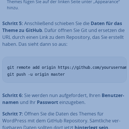
Themes fügen Sie auf der linken Seite unter „Ap­pearance“
hinzu.
Schritt 5:
An­schlie­ßend schieben Sie die
Daten für das
Theme zu GitHub
. Dafür öffnen Sie Git und ersetzen die
URL durch einen Link zu dem Re­po­si­to­ry, das Sie erstellt
haben. Das sieht dann so aus:
git remote add origin https://github.com/yourusername
git push -u origin master
Schritt 6:
Sie werden nun auf­ge­for­dert, Ihren
Be­nut­zer­
na­men
und Ihr
Passwort
ein­zu­ge­ben.
Schritt 7:
Öffnen Sie die Daten des Themes für
WordPress mit dem GitHub Re­po­si­to­ry. Sämtliche ver­
füg­ba­ren Daten sollten dort jetzt
hin­ter­legt sein
.