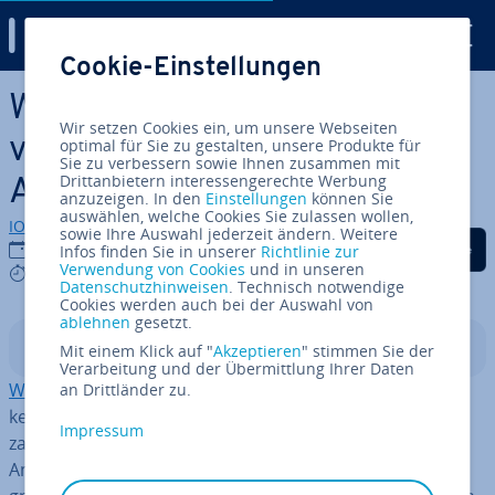
Digital Guide
Cookie-Einstellungen
Zum Haupt­in­halt springen
WordPress mit GitHub
Wir setzen Cookies ein, um unsere Webseiten
verwenden: Vorteile und
optimal für Sie zu gestalten, unsere Produkte für
Sie zu verbessern sowie Ihnen zusammen mit
Drittanbietern interessengerechte Werbung
Anwendung
anzuzeigen. In den
Einstellungen
können Sie
auswählen, welche Cookies Sie zulassen wollen,
IONOS Redaktion
sowie Ihre Auswahl jederzeit ändern. Weitere
Auf Facebook teilen
Auf Twitter teilen
Auf LinkedIn tei
12.05.2022
Infos finden Sie in unserer
Richtlinie zur
Verwendung von Cookies
und in unseren
7 mins
Datenschutzhinweisen
. Technisch notwendige
Cookies werden auch bei der Auswahl von
ablehnen
gesetzt.
In­halts­ver­zeich­nis
Mit einem Klick auf "
Akzeptieren
" stimmen Sie der
Verarbeitung und der Übermittlung Ihrer Daten
WordPress
überzeugt durch seine Be­nut­zer­freund­lich­
an Drittländer zu.
keit, seine grund­sätz­li­che Zu­ver­läs­sig­keit sowie seine
Impressum
zahl­rei­chen Mög­lich­kei­ten zur In­di­vi­dua­li­sie­rung und
Anpassung. Bei letzterem Punkt gibt es al­ler­dings ein