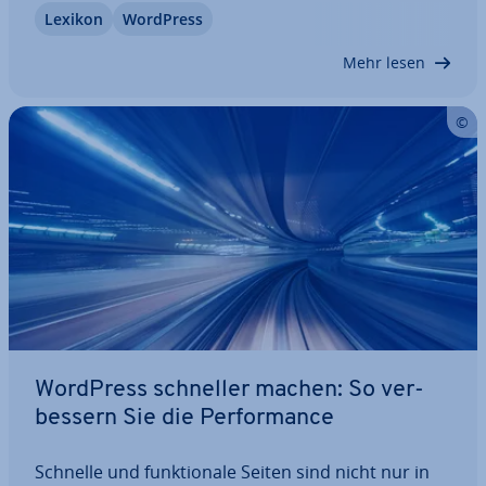
Lexikon
WordPress
Dateien, sollte man den War­tungs­mo­dus von
WordPress verwenden. Dies ver­hin­dert, dass
Mehr lesen
Besucher während…
WordPress schneller machen: So ver­
bes­sern Sie die Per­for­mance
Schnelle und funk­tio­na­le Seiten sind nicht nur in