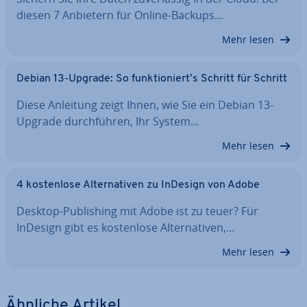
diesen 7 Anbietern für Online-Backups…
Mehr lesen
Debian 13-Upgrade: So funk­tio­niert’s Schritt für Schritt
Diese Anleitung zeigt Ihnen, wie Sie ein Debian 13-
Upgrade durch­füh­ren, Ihr System…
Mehr lesen
4 kos­ten­lo­se Al­ter­na­ti­ven zu InDesign von Adobe
Desktop-Pu­bli­shing mit Adobe ist zu teuer? Für
InDesign gibt es kos­ten­lo­se Al­ter­na­ti­ven,…
Mehr lesen
Ähnliche Artikel