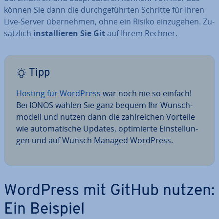
können Sie dann die durch­ge­führ­ten Schritte für Ihren
Live-Server über­neh­men, ohne ein Risiko ein­zu­ge­hen. Zu­
sätz­lich
in­stal­lie­ren Sie Git
auf Ihrem Rechner.
Tipp
Hosting für WordPress
war noch nie so einfach!
Bei IONOS wählen Sie ganz bequem Ihr Wunsch­
mo­dell und nutzen dann die zahl­rei­chen Vorteile
wie au­to­ma­ti­sche Updates, op­ti­mier­te Ein­stel­lun­
gen und auf Wunsch Managed WordPress.
WordPress mit GitHub nutzen:
Ein Beispiel