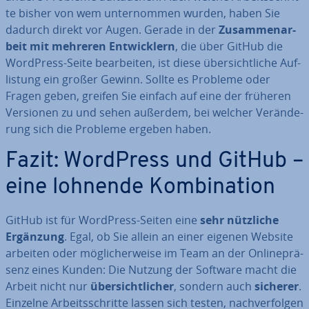
te bisher von wem un­ter­nom­men wurden, haben Sie
dadurch direkt vor Augen. Gerade in der
Zu­sam­men­ar­
beit mit mehreren Ent­wick­lern
, die über GitHub die
WordPress-Seite be­ar­bei­ten, ist diese über­sicht­li­che Auf­
lis­tung ein großer Gewinn. Sollte es Probleme oder
Fragen geben, greifen Sie einfach auf eine der früheren
Versionen zu und sehen außerdem, bei welcher Ver­än­de­
rung sich die Probleme ergeben haben.
Fazit: WordPress und GitHub –
eine lohnende Kom­bi­na­ti­on
GitHub ist für WordPress-Seiten eine
sehr nützliche
Ergänzung
. Egal, ob Sie allein an einer eigenen Website
arbeiten oder mög­li­cher­wei­se im Team an der On­line­prä­
senz eines Kunden: Die Nutzung der Software macht die
Arbeit nicht nur
über­sicht­li­cher
, sondern auch
sicherer
.
Einzelne Ar­beits­schrit­te lassen sich testen, nach­ver­fol­gen