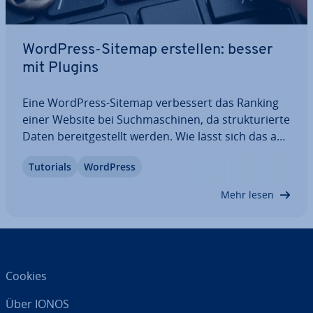
WordPress-Sitemap erstellen: besser
mit Plugins
Eine WordPress-Sitemap ver­bes­sert das Ranking
einer Website bei Such­ma­schi­nen, da struk­tu­rier­te
Daten be­reit­ge­stellt werden. Wie lässt sich das am
ein­fachs­ten umsetzen und was hat WordPress
Tutorials
WordPress
dafür bereits an Bord? Mit einem WordPress-
Plugin kommen Sie am schnells­ten zum Ziel:…
Mehr lesen
Cookies
Über IONOS