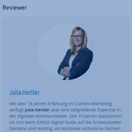
Reviewer
Julia Hertler
Mit über 18 Jahren Erfahrung im Content Marketing
verfügt
Julia Hertler
über eine tief­grei­fen­de Expertise in
der digitalen Kom­mu­ni­ka­ti­on. Seit 10 Jahren spe­zia­li­siert
sie sich beim IONOS Digital Guide auf die Schwer­punk­te
Domains und Hosting, um komplexe tech­ni­sche Sach­ver­