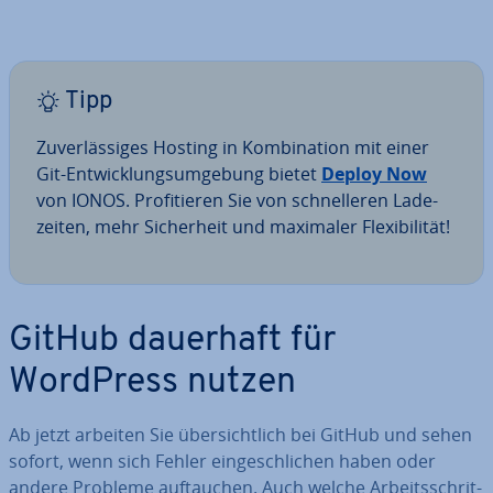
Tipp
Zu­ver­läs­si­ges Hosting in Kom­bi­na­ti­on mit einer
Git-Ent­wick­lungs­um­ge­bung bietet
Deploy Now
von IONOS. Pro­fi­tie­ren Sie von schnel­le­ren La­de­
zei­ten, mehr Si­cher­heit und maximaler Fle­xi­bi­li­tät!
GitHub dauerhaft für
WordPress nutzen
Ab jetzt arbeiten Sie über­sicht­lich bei GitHub und sehen
sofort, wenn sich Fehler ein­ge­schli­chen haben oder
andere Probleme auf­tau­chen. Auch welche Ar­beits­schrit­