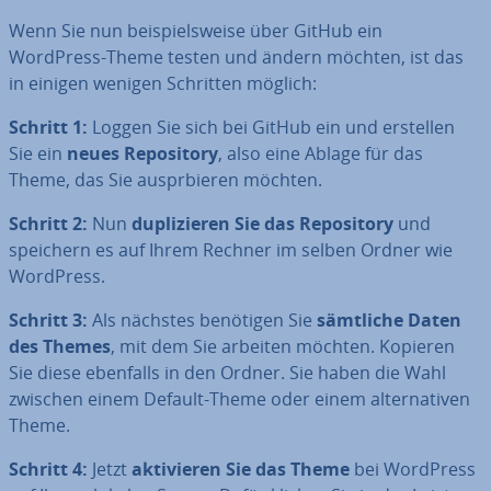
Wenn Sie nun bei­spiels­wei­se über GitHub ein
WordPress-Theme testen und ändern möchten, ist das
in einigen wenigen Schritten möglich:
Schritt 1:
Loggen Sie sich bei GitHub ein und erstellen
Sie ein
neues Re­po­si­to­ry
, also eine Ablage für das
Theme, das Sie aus­prbie­ren möchten.
Schritt 2:
Nun
du­pli­zie­ren Sie das Re­po­si­to­ry
und
speichern es auf Ihrem Rechner im selben Ordner wie
WordPress.
Schritt 3:
Als nächstes benötigen Sie
sämtliche Daten
des Themes
, mit dem Sie arbeiten möchten. Kopieren
Sie diese ebenfalls in den Ordner. Sie haben die Wahl
zwischen einem Default-Theme oder einem al­ter­na­ti­ven
Theme.
Schritt 4:
Jetzt
ak­ti­vie­ren Sie das Theme
bei WordPress