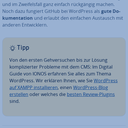
und im Zwei­fels­fall ganz einfach rück­gän­gig machen.
Noch dazu fungiert GitHub bei WordPress als
gute Do­
ku­men­ta­ti­on
und erlaubt den einfachen Austausch mit
anderen Ent­wick­lern.
Tipp
Von den ersten Geh­ver­su­chen bis zur Lösung
kom­pli­zier­ter Probleme mit dem CMS: Im Digital
Guide von IONOS erfahren Sie alles zum Thema
WordPress. Wir erklären Ihnen, wie Sie
WordPress
auf XAMPP in­stal­lie­ren
, einen
WordPress-Blog
erstellen
oder welches die
besten Review-Plugins
sind.