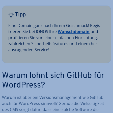
Tipp
Eine Domain ganz nach Ihrem Geschmack! Re­gis­
trie­ren Sie bei IONOS Ihre
Wunsch­do­main
und
pro­fi­tie­ren Sie von einer einfachen Ein­rich­tung,
zahl­rei­chen Si­cher­heits­fea­tures und einem her­
aus­ra­gen­den Service!
Warum lohnt sich GitHub für
WordPress?
Warum ist aber ein Ver­si­ons­ma­nage­ment wie GitHub
auch für WordPress sinnvoll? Gerade die Viel­sei­tig­keit
des CMS sorgt dafür, dass eine solche Software die