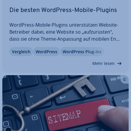
Die besten WordPress-Mobile-Plugins
WordPress-Mobile-Plugins un­ter­stüt­zen Website-
Betreiber dabei, eine Website so „auf­zu­rüs­ten“,
dass sie ohne Theme-Anpassung auf mobilen End­
ge­rä­ten wie Handy und Tablet re­spon­si­ve
Vergleich
WordPress
WordPress Plug-ins
angezeigt werden. Welche WordPress- Plugins gibt
es dafür, was können sie, wie hoch ist der…
Mehr lesen