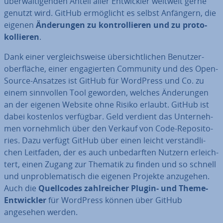
über­wäl­ti­gen­den Anteil aller Ent­wick­ler weltweit gerne
genutzt wird. GitHub er­mög­licht es selbst Anfängern, die
eigenen
Än­de­run­gen zu kon­trol­lie­ren und zu pro­to­
kol­lie­ren
.
Dank einer ver­gleichs­wei­se über­sicht­li­chen Be­nut­zer­
ober­flä­che, einer en­ga­gier­ten Community und des Open-
Source-Ansatzes ist GitHub für WordPress und Co. zu
einem sinn­vol­len Tool geworden, welches Än­de­run­gen
an der eigenen Website ohne Risiko erlaubt. GitHub ist
dabei kostenlos verfügbar. Geld verdient das Un­ter­neh­
men vor­nehm­lich über den Verkauf von Code-Re­po­si­to­
ries. Dazu verfügt GitHub über einen leicht ver­ständ­li­
chen Leitfaden, der es auch un­be­darf­ten Nutzern er­leich­
tert, einen Zugang zur Thematik zu finden und so schnell
und un­pro­ble­ma­tisch die eigenen Projekte anzugehen.
Auch die
Quell­codes zahl­rei­cher Plugin- und Theme-
Ent­wick­ler
für WordPress können über GitHub
angesehen werden.