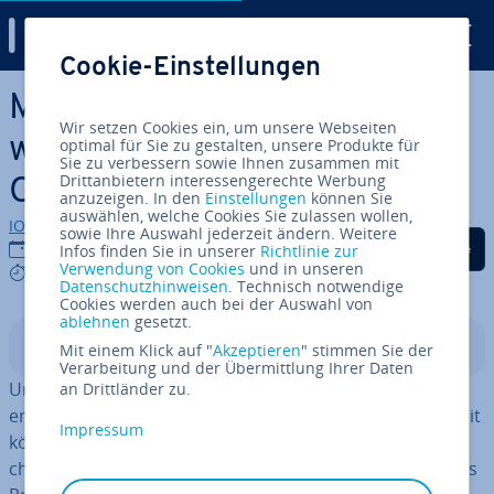
Digital Guide
Cookie-Einstellungen
Zum Haupt­in­halt springen
MAMP: Die lokale Web­ent­
Wir setzen Cookies ein, um unsere Webseiten
wick­lungs­um­ge­bung für Mac
optimal für Sie zu gestalten, unsere Produkte für
Sie zu verbessern sowie Ihnen zusammen mit
Drittanbietern interessengerechte Werbung
OS X
anzuzeigen. In den
Einstellungen
können Sie
auswählen, welche Cookies Sie zulassen wollen,
IONOS Redaktion
sowie Ihre Auswahl jederzeit ändern. Weitere
Auf Facebook teilen
Auf Twitter teilen
Auf LinkedIn tei
11.12.2023
Infos finden Sie in unserer
Richtlinie zur
Verwendung von Cookies
und in unseren
6 mins
Datenschutzhinweisen
. Technisch notwendige
Cookies werden auch bei der Auswahl von
ablehnen
gesetzt.
In­halts­ver­zeich­nis
Mit einem Klick auf "
Akzeptieren
" stimmen Sie der
Verarbeitung und der Übermittlung Ihrer Daten
Um eine einfache Website mit sta­ti­schen Elementen zu
an Drittländer zu.
ent­wi­ckeln, benötigen Sie kein spe­zi­el­les Set-up: Jederzeit
Impressum
können Sie Ihre HTML-Dokumente mit einem ge­wöhn­li­
chen Browser aufrufen und so den aktuellen Stand Ihres