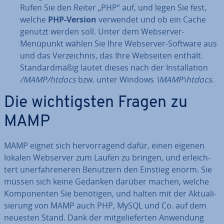
Rufen Sie den Reiter „PHP“ auf, und legen Sie fest,
welche
PHP-Version
verwendet und ob ein Cache
genutzt werden soll. Unter dem Webserver-
Menüpunkt wählen Sie Ihre Webserver-Software aus
und das Ver­zeich­nis, das Ihre Webseiten enthält.
Stan­dard­mä­ßig lautet dieses nach der In­stal­la­ti­on
/MAMP/htdocs
bzw. unter Windows
\MAMP\htdocs
.
Die wich­tigs­ten Fragen zu
MAMP
MAMP eignet sich her­vor­ra­gend dafür, einen eigenen
lokalen Webserver zum Laufen zu bringen, und er­leich­
tert un­er­fah­re­ne­ren Benutzern den Einstieg enorm. Sie
müssen sich keine Gedanken darüber machen, welche
Kom­po­nen­ten Sie benötigen, und halten mit der Ak­tua­li­
sie­rung von MAMP auch PHP, MySQL und Co. auf dem
neuesten Stand. Dank der mit­ge­lie­fer­ten Anwendung