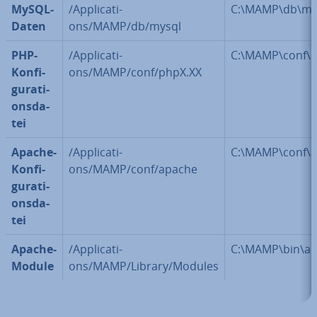
MySQL-
/Ap­pli­ca­ti­
C:\MAMP\db\my
Daten
ons/MAMP/db/mysql
PHP-
/Ap­pli­ca­ti­
C:\MAMP\conf\p
Kon­fi­
ons/MAMP/conf/phpX.XX
gu­ra­ti­
ons­da­
tei
Apache-
/Ap­pli­ca­ti­
C:\MAMP\conf\a
Kon­fi­
ons/MAMP/conf/apache
gu­ra­ti­
ons­da­
tei
Apache-
/Ap­pli­ca­ti­
C:\MAMP\bin\a
Module
ons/MAMP/Library/Modules