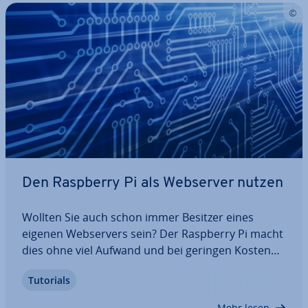
Den Raspberry Pi als Webserver nutzen
Wollten Sie auch schon immer Besitzer eines
eigenen Web­ser­vers sein? Der Raspberry Pi macht
dies ohne viel Aufwand und bei geringen Kosten
möglich: Das Hosten einer Website-Test­um­ge­bung
Tutorials
oder einer privaten Cloud stemmt der kleine
Computer genauso wie die Steuerung von…
Mehr lesen