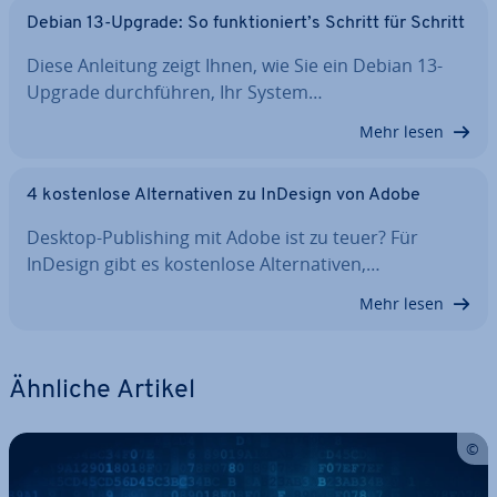
Debian 13-Upgrade: So funk­tio­niert’s Schritt für Schritt
Diese Anleitung zeigt Ihnen, wie Sie ein Debian 13-
Upgrade durch­füh­ren, Ihr System…
Mehr lesen
4 kos­ten­lo­se Al­ter­na­ti­ven zu InDesign von Adobe
Desktop-Pu­bli­shing mit Adobe ist zu teuer? Für
InDesign gibt es kos­ten­lo­se Al­ter­na­ti­ven,…
Mehr lesen
Ähnliche Artikel