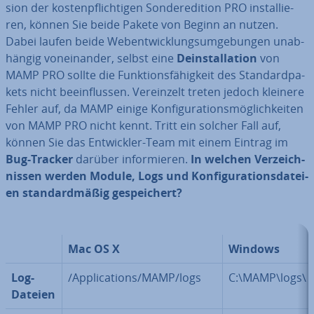
si­on der kos­ten­pflich­ti­gen Son­der­edi­ti­on PRO in­stal­lie­
ren, können Sie beide Pakete von Beginn an nutzen.
Dabei laufen beide Web­ent­wick­lungs­um­ge­bun­gen un­ab­
hän­gig von­ein­an­der, selbst eine
De­instal­la­ti­on
von
MAMP PRO sollte die Funk­ti­ons­fä­hig­keit des Stan­dard­pa­
kets nicht be­ein­flus­sen. Ver­ein­zelt treten jedoch kleinere
Fehler auf, da MAMP einige Kon­fi­gu­ra­ti­ons­mög­lich­kei­ten
von MAMP PRO nicht kennt. Tritt ein solcher Fall auf,
können Sie das Ent­wick­ler-Team mit einem Eintrag im
Bug-Tracker
darüber in­for­mie­ren.
In welchen Ver­zeich­
nis­sen werden Module, Logs und Kon­fi­gu­ra­ti­ons­da­tei­
en stan­dard­mä­ßig ge­spei­chert?
Mac OS X
Windows
Log-
/Ap­pli­ca­ti­ons/MAMP/logs
C:\MAMP\logs\
Dateien