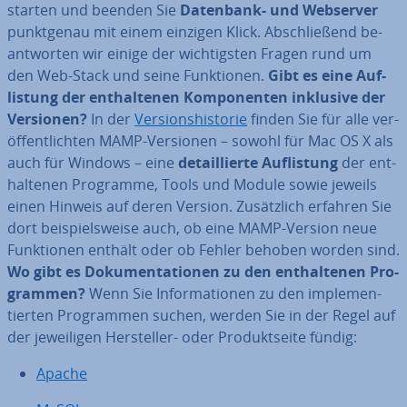
starten und beenden Sie
Datenbank- und Webserver
punkt­ge­nau mit einem einzigen Klick. Ab­schlie­ßend be­
ant­wor­ten wir einige der wich­tigs­ten Fragen rund um
den Web-Stack und seine Funk­tio­nen.
Gibt es eine Auf­
lis­tung der ent­hal­te­nen Kom­po­nen­ten inklusive der
Versionen?
In der
Ver­si­ons­his­to­rie
finden Sie für alle ver­
öf­fent­lich­ten MAMP-Versionen – sowohl für Mac OS X als
auch für Windows – eine
de­tail­lier­te Auf­lis­tung
der ent­
hal­te­nen Programme, Tools und Module sowie jeweils
einen Hinweis auf deren Version. Zu­sätz­lich erfahren Sie
dort bei­spiels­wei­se auch, ob eine MAMP-Version neue
Funk­tio­nen enthält oder ob Fehler behoben worden sind.
Wo gibt es Do­ku­men­ta­tio­nen zu den ent­hal­te­nen Pro­
gram­men?
Wenn Sie In­for­ma­tio­nen zu den im­ple­men­
tier­ten Pro­gram­men suchen, werden Sie in der Regel auf
der je­wei­li­gen Her­stel­ler- oder Pro­dukt­sei­te fündig:
Apache