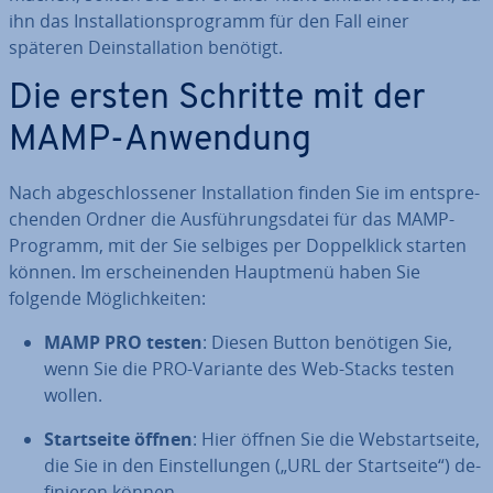
ihn das In­stal­la­ti­ons­pro­gramm für den Fall einer
späteren De­instal­la­ti­on benötigt.
Die ersten Schritte mit der
MAMP-Anwendung
Nach ab­ge­schlos­se­ner In­stal­la­ti­on finden Sie im ent­spre­
chen­den Ordner die Aus­füh­rungs­da­tei für das MAMP-
Programm, mit der Sie selbiges per Dop­pel­klick starten
können. Im er­schei­nen­den Hauptmenü haben Sie
folgende Mög­lich­kei­ten:
MAMP PRO testen
: Diesen Button benötigen Sie,
wenn Sie die PRO-Variante des Web-Stacks testen
wollen.
Start­sei­te öffnen
: Hier öffnen Sie die Web­st­art­sei­te,
die Sie in den Ein­stel­lun­gen („URL der Start­sei­te“) de­
fi­nie­ren können.