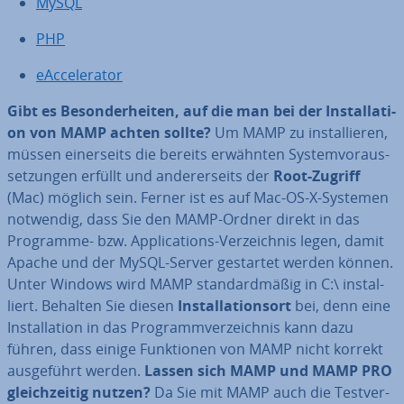
MySQL
PHP
eAc­ce­le­ra­tor
Gibt es Be­son­der­hei­ten, auf die man bei der In­stal­la­ti­
on von MAMP achten sollte?
Um MAMP zu in­stal­lie­ren,
müssen ei­ner­seits die bereits erwähnten Sys­tem­vor­aus­
set­zun­gen erfüllt und an­de­rer­seits der
Root-Zugriff
(Mac) möglich sein. Ferner ist es auf Mac-OS-X-Systemen
notwendig, dass Sie den MAMP-Ordner direkt in das
Programme- bzw. Ap­pli­ca­ti­ons-Ver­zeich­nis legen, damit
Apache und der MySQL-Server gestartet werden können.
Unter Windows wird MAMP stan­dard­mä­ßig in C:\ in­stal­
liert. Behalten Sie diesen
In­stal­la­ti­ons­ort
bei, denn eine
In­stal­la­ti­on in das Pro­gramm­ver­zeich­nis kann dazu
führen, dass einige Funk­tio­nen von MAMP nicht korrekt
aus­ge­führt werden.
Lassen sich MAMP und MAMP PRO
gleich­zei­tig nutzen?
Da Sie mit MAMP auch die Test­ver­