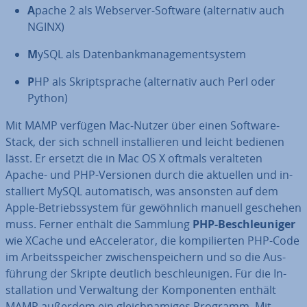
A
pache 2 als Webserver-Software (al­ter­na­tiv auch
NGINX)
M
ySQL als Da­ten­bank­ma­nage­ment­sys­tem
P
HP als Skript­spra­che (al­ter­na­tiv auch Perl oder
Python)
Mit MAMP verfügen Mac-Nutzer über einen Software-
Stack, der sich schnell in­stal­lie­ren und leicht bedienen
lässt. Er ersetzt die in Mac OS X oftmals ver­al­te­ten
Apache- und PHP-Versionen durch die aktuellen und in­
stal­liert MySQL au­to­ma­tisch, was ansonsten auf dem
Apple-Be­triebs­sys­tem für ge­wöhn­lich manuell geschehen
muss. Ferner enthält die Sammlung
PHP-Be­schleu­ni­ger
wie XCache und eAc­ce­le­ra­tor, die kom­pi­lier­ten PHP-Code
im Ar­beits­spei­cher zwi­schen­spei­chern und so die Aus­
füh­rung der Skripte deutlich be­schleu­ni­gen. Für die In­
stal­la­ti­on und Ver­wal­tung der Kom­po­nen­ten enthält
MAMP außerdem ein gleich­na­mi­ges Programm. Mit