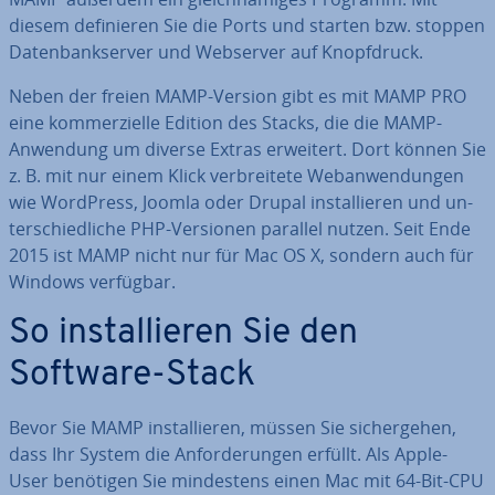
diesem de­fi­nie­ren Sie die Ports und starten bzw. stoppen
Da­ten­bank­ser­ver und Webserver auf Knopf­druck.
Neben der freien MAMP-Version gibt es mit MAMP PRO
eine kom­mer­zi­el­le Edition des Stacks, die die MAMP-
Anwendung um diverse Extras erweitert. Dort können Sie
z. B. mit nur einem Klick ver­brei­te­te Web­an­wen­dun­gen
wie WordPress, Joomla oder Drupal in­stal­lie­ren und un­
ter­schied­li­che PHP-Versionen parallel nutzen. Seit Ende
2015 ist MAMP nicht nur für Mac OS X, sondern auch für
Windows verfügbar.
So in­stal­lie­ren Sie den
Software-Stack
Bevor Sie MAMP in­stal­lie­ren, müssen Sie si­cher­ge­hen,
dass Ihr System die An­for­de­run­gen erfüllt. Als Apple-
User benötigen Sie min­des­tens einen Mac mit 64-Bit-CPU