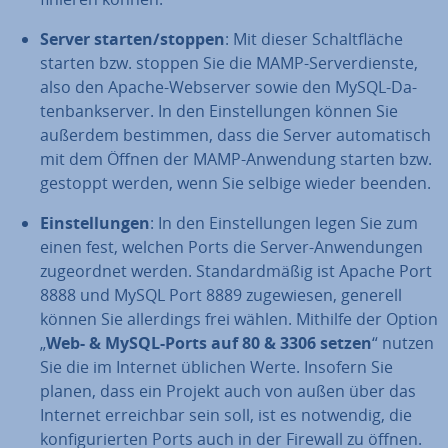
Server starten/stoppen
: Mit dieser Schalt­flä­che
starten bzw. stoppen Sie die MAMP-Ser­ver­diens­te,
also den Apache-Webserver sowie den MySQL-Da­
ten­bank­ser­ver. In den Ein­stel­lun­gen können Sie
außerdem bestimmen, dass die Server au­to­ma­tisch
mit dem Öffnen der MAMP-Anwendung starten bzw.
gestoppt werden, wenn Sie selbige wieder beenden.
Ein­stel­lun­gen
: In den Ein­stel­lun­gen legen Sie zum
einen fest, welchen Ports die Server-An­wen­dun­gen
zu­ge­ord­net werden. Stan­dard­mä­ßig ist Apache Port
8888 und MySQL Port 8889 zu­ge­wie­sen, generell
können Sie al­ler­dings frei wählen. Mithilfe der Option
„
Web- & MySQL-Ports auf 80 & 3306 setzen
“ nutzen
Sie die im Internet üblichen Werte. Insofern Sie
planen, dass ein Projekt auch von außen über das
Internet er­reich­bar sein soll, ist es notwendig, die
kon­fi­gu­rier­ten Ports auch in der Firewall zu öffnen.