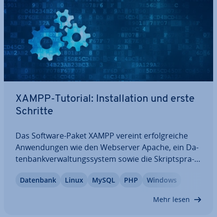
XAMPP-Tutorial: In­stal­la­ti­on und erste
Schritte
Das Software-Paket XAMPP vereint er­folg­rei­che
An­wen­dun­gen wie den Webserver Apache, ein Da­
ten­bank­ver­wal­tungs­sys­tem sowie die Skript­spra­
chen PHP und Perl zu einem kompakten Test­ser­
Datenbank
Linux
MySQL
PHP
Windows
ver. Unser XAMPP-Tutorial führt Sie anhand von
Screen­shots durch die In­stal­la­ti­on und zeigt Ihnen,
Mehr lesen
…