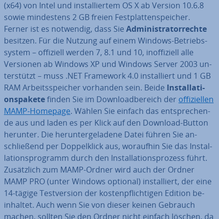
(x64) von Intel und in­stal­lier­tem OS X ab Version 10.6.8
sowie min­des­tens 2 GB freien Fest­plat­ten­spei­cher.
Ferner ist es notwendig, dass Sie
Ad­mi­nis­tra­tor­rech­te
besitzen. Für die Nutzung auf einem Windows-Be­triebs­
sys­tem – offiziell werden 7, 8.1 und 10, in­of­fi­zi­ell alle
Versionen ab Windows XP und Windows Server 2003 un­
ter­stützt – muss .NET Framework 4.0 in­stal­liert und 1 GB
RAM Ar­beits­spei­cher vorhanden sein. Beide
In­stal­la­ti­
ons­pa­ke­te
finden Sie im Down­load­be­reich der
of­fi­zi­el­len
MAMP-Homepage
. Wählen Sie einfach das ent­spre­chen­
de aus und laden es per Klick auf den Download-Button
herunter. Die her­un­ter­ge­la­de­ne Datei führen Sie an­
schlie­ßend per Dop­pel­klick aus, woraufhin Sie das In­stal­
la­ti­ons­pro­gramm durch den In­stal­la­ti­ons­pro­zess führt.
Zu­sätz­lich zum MAMP-Ordner wird auch der Ordner
MAMP PRO (unter Windows optional) in­stal­liert, der eine
14-tägige Test­ver­si­on der kos­ten­pflich­ti­gen Edition be­
inhal­tet. Auch wenn Sie von dieser keinen Gebrauch
machen, sollten Sie den Ordner nicht einfach löschen, da