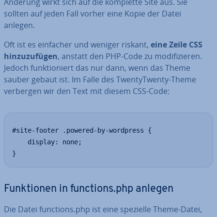
Änderung wirkt sich auf die komplette Site aus. Sie
sollten auf jeden Fall vorher eine Kopie der Datei
anlegen.
Oft ist es einfacher und weniger riskant,
eine Zeile CSS
hin­zu­zu­fü­gen
, anstatt den PHP-Code zu mo­di­fi­zie­ren.
Jedoch funk­tio­niert das nur dann, wenn das Theme
sauber gebaut ist. Im Falle des Twen­tyT­wen­ty-Theme
verbergen wir den Text mit diesem CSS-Code:
#site-footer .powered-by-wordpress {

    display: none;

}
Funk­tio­nen in functions.php anlegen
Die Datei functions.php ist eine spezielle Theme-Datei,