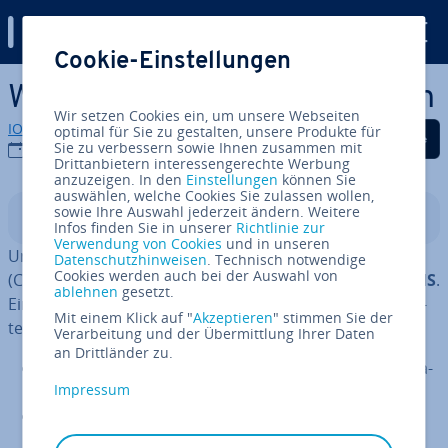
Digital Guide
Cookie-Einstellungen
Zum Haupt­in­halt springen
WordPress-Footer be­ar­bei­ten
Wir setzen Cookies ein, um unsere Webseiten
IONOS Redaktion
optimal für Sie zu gestalten, unsere Produkte für
Auf Facebook teilen
Auf Twitter teilen
Auf LinkedIn tei
Sie zu verbessern sowie Ihnen zusammen mit
20.10.2022
Drittanbietern interessengerechte Werbung
anzuzeigen. In den
Einstellungen
können Sie
auswählen, welche Cookies Sie zulassen wollen,
sowie Ihre Auswahl jederzeit ändern. Weitere
In­halts­ver­zeich­nis
Infos finden Sie in unserer
Richtlinie zur
Verwendung von Cookies
und in unseren
Unter der
Vielzahl an Content Ma­nage­ment Systemen
Datenschutzhinweisen
. Technisch notwendige
Cookies werden auch bei der Auswahl von
(CMS) ist
WordPress das am weitesten ver­brei­te­te CMS
.
ablehnen
gesetzt.
Eine WordPress-Site besteht aus mehreren Kom­po­nen­
Mit einem Klick auf "
Akzeptieren
" stimmen Sie der
ten:
Verarbeitung und der Übermittlung Ihrer Daten
an Drittländer zu.
WordPress Core
: die ei­gent­li­che WordPress-In­stal­la­
Impressum
ti­on
Theme
: ein Grund­ge­rüst zur dy­na­mi­schen Dar­stel­
lung der Inhalte