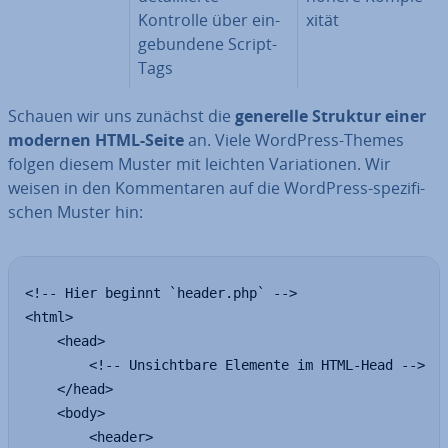
Kontrolle über ein­
xi­tät
ge­bun­de­ne Script-
Tags
Schauen wir uns zunächst die
generelle Struktur einer
modernen HTML-Seite
an. Viele WordPress-Themes
folgen diesem Muster mit leichten Va­ria­tio­nen. Wir
weisen in den Kom­men­ta­ren auf die WordPress-spe­zi­fi­
schen Muster hin:
<!-- Hier beginnt `header.php` -->

<html>

    <head>

        <!-- Unsichtbare Elemente im HTML-Head -->

    </head>

    <body>

        <header>
