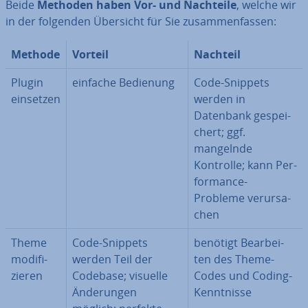
Beide
Methoden haben Vor- und Nachteile
, welche wir
in der folgenden Übersicht für Sie zu­sam­men­fas­sen:
Methode
Vorteil
Nachteil
Plugin
einfache Bedienung
Code-Snippets
einsetzen
werden in
Datenbank ge­spei­
chert; ggf.
mangelnde
Kontrolle; kann Per­
for­mance-
Probleme ver­ur­sa­
chen
Theme
Code-Snippets
benötigt Be­ar­bei­
mo­di­fi­
werden Teil der
ten des Theme-
zie­ren
Codebase; visuelle
Codes und Coding-
Än­de­run­gen
Kennt­nis­se