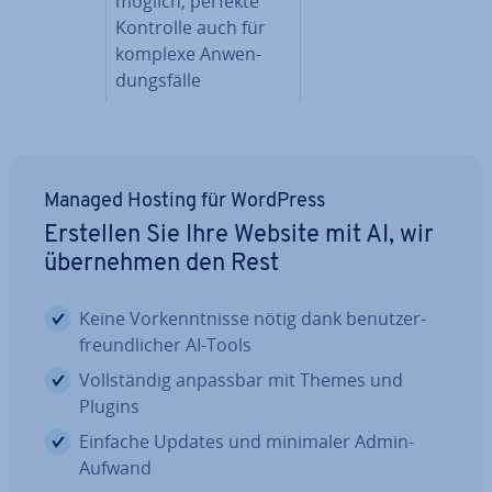
möglich; perfekte
Kontrolle auch für
komplexe An­wen­
dungs­fäl­le
Managed Hosting für WordPress
Erstellen Sie Ihre Website mit AI, wir
über­neh­men den Rest
Keine Vor­kennt­nis­se nötig dank be­nut­zer­
freund­li­cher AI-Tools
Voll­stän­dig anpassbar mit Themes und
Plugins
Einfache Updates und minimaler Admin-
Aufwand