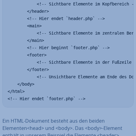
            <!-- Sichtbare Elemente im Kopfbereich --
        </header>

        <!-- Hier endet `header.php` -->

        <main>

            <!-- Sichtbare Elemente im zentralen Bere
        </main>

        <!-- Hier beginnt `footer.php` -->

        <footer>

            <!-- Sichtbare Elemente in der Fußzeile -
        </footer>

            <!-- Unsichtbare Elemente am Ende des Dok
    </body>

</html>

<!-- Hier endet `footer.php` -->
Ein HTML-Dokument besteht aus den beiden
Elementen<head> und <body>. Das <body>-Element
enthält in unserem Beispiel die Elemente <header>,