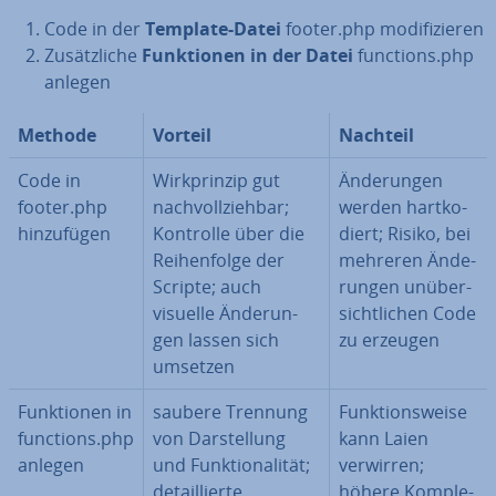
Code in der
Template-Datei
footer.php mo­di­fi­zie­ren
Zu­sätz­li­che
Funk­tio­nen in der Datei
functions.php
anlegen
Methode
Vorteil
Nachteil
Code in
Wirk­prin­zip gut
Än­de­run­gen
footer.php
nach­voll­zieh­bar;
werden hart­ko­
hin­zu­fü­gen
Kontrolle über die
diert; Risiko, bei
Rei­hen­fol­ge der
mehreren Än­de­
Scripte; auch
run­gen un­über­
visuelle Än­de­run­
sicht­li­chen Code
gen lassen sich
zu erzeugen
umsetzen
Funk­tio­nen in
saubere Trennung
Funk­ti­ons­wei­se
functions.php
von Dar­stel­lung
kann Laien
anlegen
und Funk­tio­na­li­tät;
verwirren;
de­tail­lier­te
höhere Kom­ple­