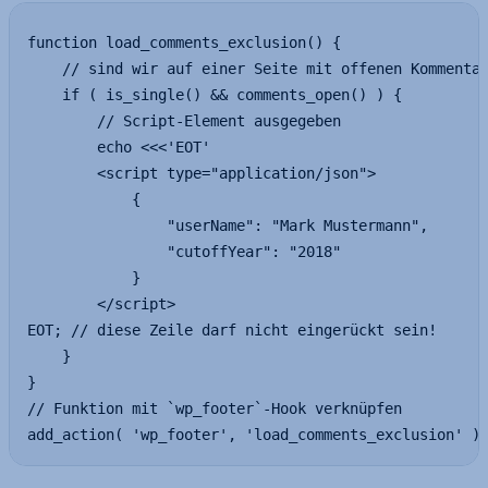
function load_comments_exclusion() {

    // sind wir auf einer Seite mit offenen Kommentar
    if ( is_single() && comments_open() ) {

        // Script-Element ausgegeben

        echo <<<'EOT'

        <script type="application/json">

            {

                "userName": "Mark Mustermann",

                "cutoffYear": "2018"

            }

        </script>

EOT; // diese Zeile darf nicht eingerückt sein!

    }

}

// Funktion mit `wp_footer`-Hook verknüpfen

add_action( 'wp_footer', 'load_comments_exclusion' )