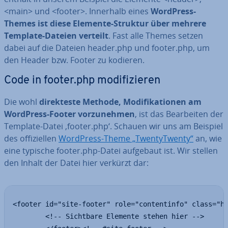
<main> und <footer>. Innerhalb eines
WordPress-
Themes ist diese Elemente-Struktur über mehrere
Template-Dateien verteilt
. Fast alle Themes setzen
dabei auf die Dateien header.php und footer.php, um
den Header bzw. Footer zu kodieren.
Code in footer.php mo­di­fi­zie­ren
Die wohl
di­rek­tes­te Methode, Mo­di­fi­ka­tio­nen am
WordPress-Footer vor­zu­neh­men
, ist das Be­ar­bei­ten der
Template-Datei ‚footer.php‘. Schauen wir uns am Beispiel
des of­fi­zi­el­len
WordPress-Theme „Twen­tyT­wen­ty“
an, wie
eine typische footer.php-Datei aufgebaut ist. Wir stellen
den Inhalt der Datei hier verkürzt dar:
<footer id="site-footer" role="contentinfo" class="he
        <!-- Sichtbare Elemente stehen hier -->
