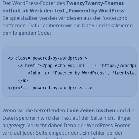
Der WordPress-Footer des
Twen­tyT­wen­ty-Themes
enthält ab Werk den Text „Powered by WordPress“
.
Bei­spiels­hal­ber werden wir diesen aus der footer.php
entfernen. Dafür editieren wir die Datei und lo­ka­li­sie­ren
den folgenden Code:
<p class="powered-by-wordpress">

    <a href="<?php echo esc_url( __( 'https://wordpre
        <?php _e( 'Powered by WordPress', 'twentytwen
    </a>

</p><!-- .powered-by-wordpress -->
Wenn wir die be­tref­fen­den
Code-Zeilen löschen
und die
Datei speichern wird der Text auf der Seite nicht länger
angezeigt. Vorsicht dabei! Denn der WordPress-Footer
wird auf jeder Seite ein­ge­bun­den. Ein Fehler bei der