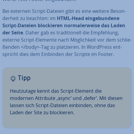
Bei externen Script-Dateien gibt es eine weitere Be­son­
der­heit zu beachten: im
HTML-Head ein­ge­bun­de­ne
Script-Dateien blo­ckie­ren nor­ma­ler­wei­se das Laden
der Seite
. Daher gab es tra­di­tio­nell die Emp­feh­lung,
externe Script-Elemente nach Mög­lich­keit vor dem schlie­
ßen­den </body>-Tag zu plat­zie­ren. In WordPress ent­
spricht dies dem Einbinden der Scripte im Footer.
Tipp
Heut­zu­ta­ge kennt das Script-Element die
modernen Attribute ‚async‘ und ‚defer‘. Mit diesen
lassen sich Script-Dateien einbinden, ohne das
Laden der Site zu blo­ckie­ren.