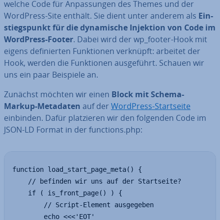
welche Code für An­pas­sun­gen des Themes und der
WordPress-Site enthält. Sie dient unter anderem als
Ein­
stiegs­punkt für die dy­na­mi­sche Injektion von Code im
WordPress-Footer
. Dabei wird der wp_footer-Hook mit
eigens de­fi­nier­ten Funk­tio­nen verknüpft: arbeitet der
Hook, werden die Funk­tio­nen aus­ge­führt. Schauen wir
uns ein paar Beispiele an.
Zunächst möchten wir einen
Block mit Schema-
Markup-Metadaten
auf der
WordPress-Start­sei­te
einbinden. Dafür plat­zie­ren wir den folgenden Code im
JSON-LD Format in der functions.php:
function load_start_page_meta() {

    // befinden wir uns auf der Startseite?

    if ( is_front_page() ) {

        // Script-Element ausgegeben

        echo <<<'EOT'
