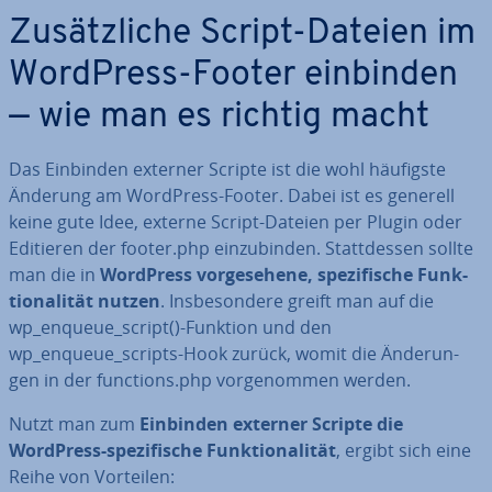
Zu­sätz­li­che Script-Dateien im
WordPress-Footer einbinden
— wie man es richtig macht
Das Einbinden externer Scripte ist die wohl häufigste
Änderung am WordPress-Footer. Dabei ist es generell
keine gute Idee, externe Script-Dateien per Plugin oder
Editieren der footer.php ein­zu­bin­den. Statt­des­sen sollte
man die in
WordPress vor­ge­se­he­ne, spe­zi­fi­sche Funk­
tio­na­li­tät nutzen
. Ins­be­son­de­re greift man auf die
wp_enqueue_script()-Funktion und den
wp_enqueue_scripts-Hook zurück, womit die Än­de­run­
gen in der functions.php vor­ge­nom­men werden.
Nutzt man zum
Einbinden externer Scripte die
WordPress-spe­zi­fi­sche Funk­tio­na­li­tät
, ergibt sich eine
Reihe von Vorteilen: