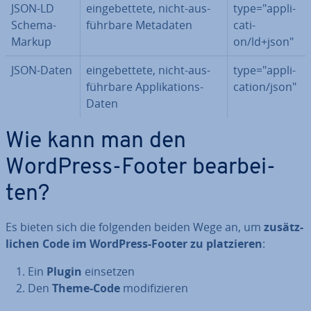
JSON-LD
ein­ge­bet­te­te, nicht-aus­
type="ap­pli­
Schema-
führ­ba­re Metadaten
ca­ti­
Markup
on/ld+json"
JSON-Daten
ein­ge­bet­te­te, nicht-aus­
type="ap­pli­
führ­ba­re Ap­pli­ka­ti­ons-
ca­ti­on/json"
Daten
Wie kann man den
WordPress-Footer be­ar­bei­
ten?
Es bieten sich die folgenden beiden Wege an, um
zu­sätz­
li­chen Code im WordPress-Footer zu plat­zie­ren
:
Ein
Plugin
einsetzen
Den
Theme-Code
mo­di­fi­zie­ren