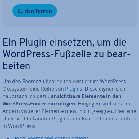
Zu den Tarifen
Ein Plugin einsetzen, um die
WordPress-Fußzeile zu be­ar­
bei­ten
Um den Footer zu be­ar­bei­ten existiert im WordPress-
Ökosystem eine Reihe von
Plugins
. Diese eignen sich
haupt­säch­lich dazu,
un­sicht­ba­re Elemente in den
WordPress-Footer ein­zu­fü­gen
. Hingegen sind sie zum
Ändern visueller Elemente meist nicht geeignet. Hier eine
Übersicht bekannter Plugins zum Be­ar­bei­ten des Footers
in WordPress:
Head, Footer and Post In­jec­tions