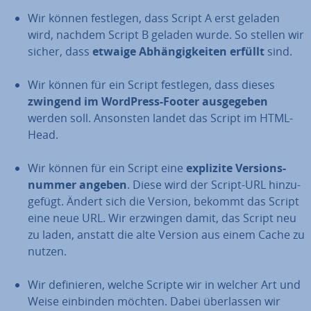
Wir können festlegen, dass Script A erst geladen
wird, nachdem Script B geladen wurde. So stellen wir
sicher, dass
etwaige Ab­hän­gig­kei­ten erfüllt
sind.
Wir können für ein Script festlegen, dass dieses
zwingend im WordPress-Footer aus­ge­ge­ben
werden soll. Ansonsten landet das Script im HTML-
Head.
Wir können für ein Script eine
explizite Ver­si­ons­
num­mer angeben
. Diese wird der Script-URL hin­zu­
ge­fügt. Ändert sich die Version, bekommt das Script
eine neue URL. Wir erzwingen damit, das Script neu
zu laden, anstatt die alte Version aus einem Cache zu
nutzen.
Wir de­fi­nie­ren, welche Scripte wir in welcher Art und
Weise einbinden möchten. Dabei über­las­sen wir