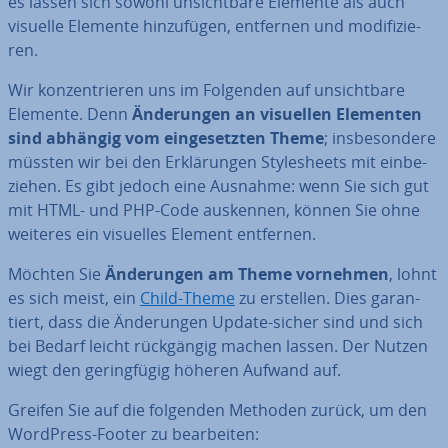
es lassen sich sowohl un­sicht­ba­re Elemente als auch
visuelle Elemente hin­zu­fü­gen, entfernen und mo­di­fi­zie­
ren.
Wir kon­zen­trie­ren uns im Folgenden auf un­sicht­ba­re
Elemente. Denn
Än­de­run­gen an visuellen Elementen
sind abhängig vom ein­ge­setz­ten Theme
; ins­be­son­de­re
müssten wir bei den Er­klä­run­gen Style­sheets mit ein­be­
zie­hen. Es gibt jedoch eine Ausnahme: wenn Sie sich gut
mit HTML- und PHP-Code auskennen, können Sie ohne
weiteres ein visuelles Element entfernen.
Möchten Sie
Än­de­run­gen am Theme vornehmen
, lohnt
es sich meist, ein
Child-Theme
zu erstellen. Dies ga­ran­
tiert, dass die Än­de­run­gen Update-sicher sind und sich
bei Bedarf leicht rück­gän­gig machen lassen. Der Nutzen
wiegt den ge­ring­fü­gig höheren Aufwand auf.
Greifen Sie auf die folgenden Methoden zurück, um den
WordPress-Footer zu be­ar­bei­ten: