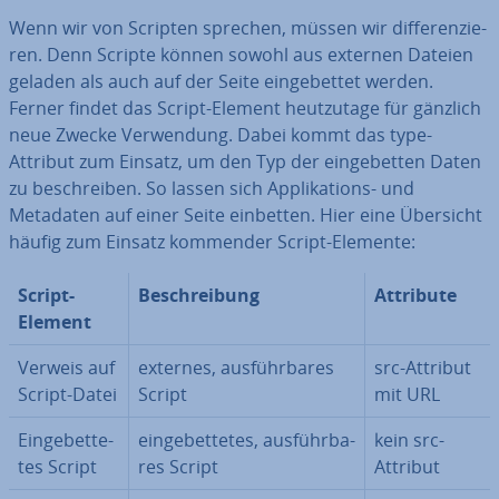
Wenn wir von Scripten sprechen, müssen wir dif­fe­ren­zie­
ren. Denn Scripte können sowohl aus externen Dateien
geladen als auch auf der Seite ein­ge­bet­tet werden.
Ferner findet das Script-Element heut­zu­ta­ge für gänzlich
neue Zwecke Ver­wen­dung. Dabei kommt das type-
Attribut zum Einsatz, um den Typ der ein­ge­bet­ten Daten
zu be­schrei­ben. So lassen sich Ap­pli­ka­ti­ons- und
Metadaten auf einer Seite einbetten. Hier eine Übersicht
häufig zum Einsatz kommender Script-Elemente:
Script-
Be­schrei­bung
Attribute
Element
Verweis auf
externes, aus­führ­ba­res
src-Attribut
Script-Datei
Script
mit URL
Ein­ge­bet­te­
ein­ge­bet­te­tes, aus­führ­ba­
kein src-
tes Script
res Script
Attribut