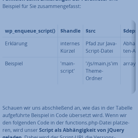
Beispiel für Sie zu­sam­men­ge­fasst:
wp_enqueue_script()
$handle
$src
$deps
Erklärung
internes
Pfad zur Ja­va­
Ab­hän­
Kürzel
Script-Datei
ten-Ar
Beispiel
'main-
'/js/main.js'im
array(
script'
Theme-
Ordner
Schauen wir uns ab­schlie­ßend an, wie das in der Tabelle
auf­ge­führ­te Beispiel in Code übersetzt wird. Wenn wir
den folgenden Code in der functions.php-Datei plat­zie­
ren, wird unser
Script als Ab­hän­gig­keit von jQuery
geladen
. Dabei wird der Script-URL die Versions-