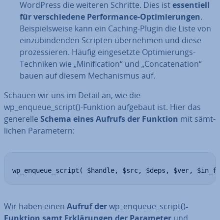
WordPress die weiteren Schritte. Dies ist
es­sen­ti­ell
für ver­schie­de­ne Per­for­mance-Op­ti­mie­run­gen
.
Bei­spiels­wei­se kann ein Caching-Plugin die Liste von
ein­zu­bin­den­den Scripten über­neh­men und diese
pro­zes­sie­ren. Häufig ein­ge­setz­te Op­ti­mie­rungs-
Techniken wie „Mi­ni­fi­ca­ti­on“ und „Con­ca­te­na­ti­on“
bauen auf diesem Me­cha­nis­mus auf.
Schauen wir uns im Detail an, wie die
wp_enqueue_script()-Funktion aufgebaut ist. Hier das
generelle
Schema eines Aufrufs der Funktion
mit sämt­
li­chen Pa­ra­me­tern:
wp_enqueue_script( $handle, $src, $deps, $ver, $in_f
Wir haben einen
Aufruf der
wp_enqueue_script()
-
Funktion samt Er­klä­run­gen der Parameter
und