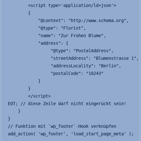
        <script type='application/ld+json'>

        {

            "@context": "http://www.schema.org",

            "@type": "Florist",

            "name": "Zur Frohen Blume",

            "address": {

                 "@type": "PostalAddress",

                 "streetAddress": "Blumenstrasse 1",

                 "addressLocality": "Berlin",

                 "postalCode": "10243"

            }

        }

        </script>

EOT; // diese Zeile darf nicht eingerückt sein!

    }

}

// Funktion mit `wp_footer`-Hook verknüpfen

add_action( 'wp_footer', 'load_start_page_meta' );