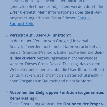
letzten Ziffern, welche eine Iden­ti­fi­ka­ti­on des
genutzten Rechners er­mög­li­chen, werden durch die
Ziffer 0 ersetzt. Mehr In­for­ma­tio­nen über die IP-An­
ony­mi­sie­rung erhalten Sie auf dieser
Google-
Support-Seite
.
Verzicht auf „User-ID-Funktion“:
In der neuen Version von Google „Universal
Analytics" werden noch mehr Daten ver­ar­bei­tet als
bei der Standard-Version. Daher sollte hier die
User-
ID de­ak­ti­viert
be­zie­hungs­wei­se nicht verwendet
werden. Dieses Cross-Device-Tracking, das es dem
Web­sei­ten­be­trei­ber erlaubt, die User-ID noch ef­fek­ti­
ver zu tracken, ist nicht mit den da­ten­schutz­recht­li­
chen Vorgaben in Deutsch­land nicht konform.
Abstellen der Ziel­grup­pen-Funktion (so­ge­nann­tes
Re­mar­ke­ting):
Diese Ein­stel­lung kann in den
Optionen der Pro­per­