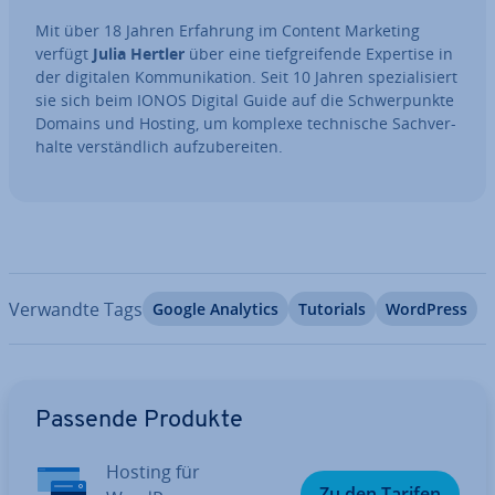
Mit über 18 Jahren Erfahrung im Content Marketing
verfügt
Julia Hertler
über eine tief­grei­fen­de Expertise in
der digitalen Kom­mu­ni­ka­ti­on. Seit 10 Jahren spe­zia­li­siert
sie sich beim IONOS Digital Guide auf die Schwer­punk­te
Domains und Hosting, um komplexe tech­ni­sche Sach­ver­
hal­te ver­ständ­lich auf­zu­be­rei­ten.
Verwandte Tags
Google Analytics
Tutorials
WordPress
Zum Hauptmenü
Passende Produkte
Hosting für
Zu den Tarifen