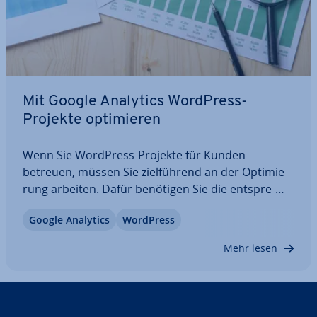
Mit Google Analytics WordPress-
Projekte op­ti­mie­ren
Wenn Sie WordPress-Projekte für Kunden
betreuen, müssen Sie ziel­füh­rend an der Op­ti­mie­
rung arbeiten. Dafür benötigen Sie die ent­spre­
chen­den Daten. Mit Google Analytics können Sie
Google Analytics
WordPress
sehr viel über die Website wie auch über das
Verhalten Ihrer Besucher her­aus­fin­den. Doch die
Mehr lesen
Daten…