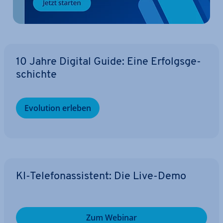
10 Jahre Digital Guide: Eine Er­folgs­ge­
schich­te
Evolution erleben
KI-Te­le­fon­as­sis­tent: Die Live-Demo
Zum Webinar