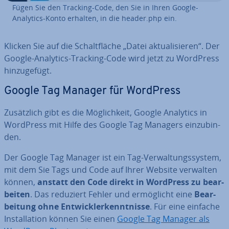
Fügen Sie den Tracking-Code, den Sie in Ihren Google-
Analytics-Konto erhalten, in die header.php ein.
Klicken Sie auf die Schalt­flä­che „Datei ak­tua­li­sie­ren“. Der
Google-Analytics-Tracking-Code wird jetzt zu WordPress
hin­zu­ge­fügt.
Google Tag Manager für WordPress
Zu­sätz­lich gibt es die Mög­lich­keit, Google Analytics in
WordPress mit Hilfe des Google Tag Managers ein­zu­bin­
den.
Der Google Tag Manager ist ein Tag-Ver­wal­tungs­sys­tem,
mit dem Sie Tags und Code auf Ihrer Website verwalten
können,
anstatt den Code direkt in WordPress zu be­ar­
bei­ten
. Das reduziert Fehler und er­mög­licht eine
Be­ar­
bei­tung ohne Ent­wick­ler­kennt­nis­se
. Für eine einfache
In­stal­la­ti­on können Sie einen
Google Tag Manager als