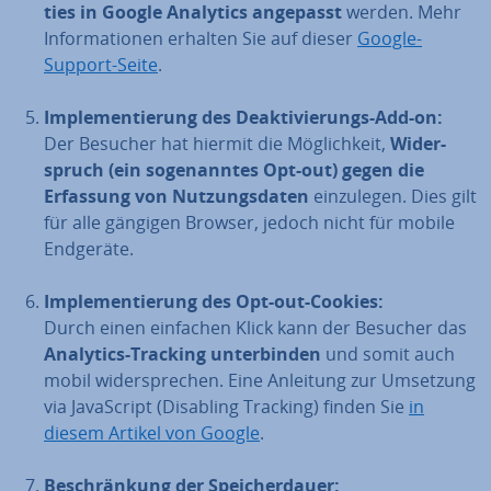
ties in Google Analytics angepasst
werden. Mehr
In­for­ma­tio­nen erhalten Sie auf dieser
Google-
Support-Seite
.
Im­ple­men­tie­rung des De­ak­ti­vie­rungs-Add-on:
Der Besucher hat hiermit die Mög­lich­keit,
Wi­der­
spruch (ein so­ge­nann­tes Opt-out) gegen die
Erfassung von Nut­zungs­da­ten
ein­zu­le­gen. Dies gilt
für alle gängigen Browser, jedoch nicht für mobile
Endgeräte.
Im­ple­men­tie­rung des Opt-out-Cookies:
Durch einen einfachen Klick kann der Besucher das
Analytics-Tracking un­ter­bin­den
und somit auch
mobil wi­der­spre­chen. Eine Anleitung zur Umsetzung
via Ja­va­Script (Disabling Tracking) finden Sie
in
diesem Artikel von Google
.
Be­schrän­kung der Spei­cher­dau­er: