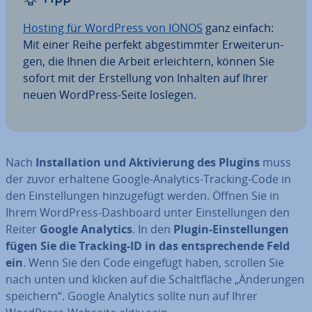
Hosting für WordPress von IONOS
ganz einfach:
Mit einer Reihe perfekt ab­ge­stimm­ter Er­wei­te­run­
gen, die Ihnen die Arbeit er­leich­tern, können Sie
sofort mit der Er­stel­lung von Inhalten auf Ihrer
neuen WordPress-Seite loslegen.
Nach
In­stal­la­ti­on und Ak­ti­vie­rung des Plugins
muss
der zuvor erhaltene Google-Analytics-Tracking-Code in
den Ein­stel­lun­gen hin­zu­ge­fügt werden. Öffnen Sie in
Ihrem WordPress-Dashboard unter Ein­stel­lun­gen den
Reiter
Google Analytics
. In den
Plugin-Ein­stel­lun­gen
fügen Sie die Tracking-ID in das ent­spre­chen­de Feld
ein
. Wenn Sie den Code eingefügt haben, scrollen Sie
nach unten und klicken auf die Schalt­flä­che „Än­de­run­gen
speichern“. Google Analytics sollte nun auf Ihrer