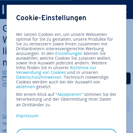
Digital Guide
Cookie-Einstellungen
Zum Haupt­in­halt springen
Google Analytics in
Wir setzen Cookies ein, um unsere Webseiten
WordPress einbinden: Mög­
optimal für Sie zu gestalten, unsere Produkte für
Sie zu verbessern sowie Ihnen zusammen mit
Drittanbietern interessengerechte Werbung
lich­kei­ten und Da­ten­schutz­
anzuzeigen. In den
Einstellungen
können Sie
auswählen, welche Cookies Sie zulassen wollen,
maß­nah­men
sowie Ihre Auswahl jederzeit ändern. Weitere
Infos finden Sie in unserer
Richtlinie zur
IONOS Redaktion
Verwendung von Cookies
und in unseren
Auf Facebook teilen
Auf Twitter teilen
Auf LinkedIn tei
Datenschutzhinweisen
. Technisch notwendige
30.11.2022
Cookies werden auch bei der Auswahl von
6 mins
ablehnen
gesetzt.
Mit einem Klick auf "
Akzeptieren
" stimmen Sie der
Verarbeitung und der Übermittlung Ihrer Daten
an Drittländer zu.
In­halts­ver­zeich­nis
Google Analytics
Impressum
sammelt eine Vielzahl von In­for­ma­tio­
nen, die Ihnen etwas über die Besucher auf Ihrer Seite
verraten können. Das Tool bündelt bei­spiels­wei­se In­for­