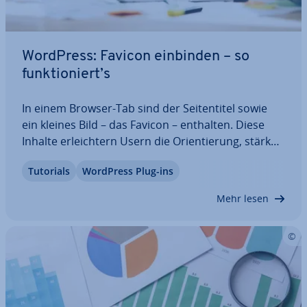
WordPress: Favicon einbinden – so
funk­tio­niert’s
In einem Browser-Tab sind der Sei­ten­ti­tel sowie
ein kleines Bild – das Favicon – enthalten. Diese
Inhalte er­leich­tern Usern die Ori­en­tie­rung, stärken
die Mar­ken­prä­senz und ver­bes­sern die User Ex­pe­
Tutorials
WordPress Plug-ins
ri­ence. Sie haben 3 Mög­lich­kei­ten, Favicons in
WordPress ein­zu­fü­gen: mit dem…
Mehr lesen