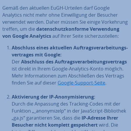
Gemäß den aktuellen EuGH-Urteilen darf Google
Analytics nicht mehr ohne Ein­wil­li­gung der Besucher
verwendet werden. Daher müssen Sie einige Vor­keh­rung
treffen, um die
da­ten­schutz­kon­for­me Ver­wen­dung
von Google Analytics
auf Ihrer Seite si­cher­zu­stel­len:
Abschluss eines aktuellen Auf­trags­ver­ar­bei­tungs­
ver­tra­ges mit Google:
Der
Abschluss des Auf­trags­ver­ar­bei­tungs­ver­trags
ist direkt in Ihrem Google-Analytics-Konto möglich.
Mehr In­for­ma­tio­nen zum Ab­schlie­ßen des Vertrags
finden Sie auf dieser
Google-Support-Seite
.
Ak­ti­vie­rung der IP-An­ony­mi­sie­rung:
Durch die Anpassung des Tracking-Codes mit der
Funktion „_an­ony­mi­zelp“ in der Ja­va­Script-Bi­blio­thek
„ga.js“ ga­ran­tie­ren Sie, dass die
IP-Adresse Ihrer
Besucher nicht komplett ge­spei­chert
wird. Die