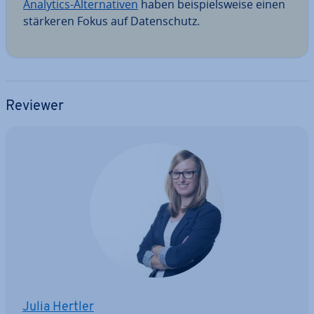
Analytics-Al­ter­na­ti­ven
haben bei­spiels­wei­se einen
stärkeren Fokus auf Da­ten­schutz.
Reviewer
Julia Hertler