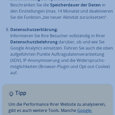
Be­schrän­ken Sie die
Spei­cher­dau­er
der Daten
in
den Ein­stel­lun­gen (max. 14 Monate) und de­ak­ti­vie­ren
Sie die Funktion „bei neuer Aktivität zu­rück­set­zen“.
Da­ten­schutz­er­klä­rung:
In­for­mie­ren Sie Ihre Besucher voll­stän­dig in Ihrer
Da­ten­schutz­be­leh­rung
darüber, ob und wie Sie
Google Analytics einsetzen. Führen Sie auch die oben
auf­ge­führ­ten Punkte Auf­trags­da­ten­ver­ar­bei­tung
(ADV), IP-An­ony­mi­sie­rung und die Wi­der­spruchs­
mög­lich­kei­ten (Browser-Plugin und Opt-out-Cookie)
auf.
Tipp
Um die Per­for­mance Ihrer Website zu ana­ly­sie­ren,
gibt es auch weitere Tools. Manche
Google-