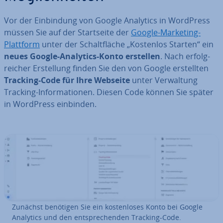
Vor der Ein­bin­dung von Google Analytics in WordPress
müssen Sie auf der Start­sei­te der
Google-Marketing-
Plattform
unter der Schalt­flä­che „Kostenlos Starten“ ein
neues Google-Analytics-Konto erstellen
. Nach er­folg­
rei­cher Er­stel­lung finden Sie den von Google er­stell­ten
Tracking-Code für Ihre Webseite
unter Ver­wal­tung
Tracking-In­for­ma­tio­nen. Diesen Code können Sie später
in WordPress einbinden.
Zunächst benötigen Sie ein kos­ten­lo­ses Konto bei Google
Analytics und den ent­spre­chen­den Tracking-Code.