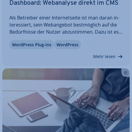
Dashboard: Web­ana­ly­se direkt im CMS
Als Betreiber einer In­ter­net­sei­te ist man daran in­
ter­es­siert, sein Web­an­ge­bot best­mög­lich auf die
Be­dürf­nis­se der Nutzer ab­zu­stim­men. Dazu ist es
hilfreich, mehr über das Verhalten der Besucher
WordPress Plug-ins
WordPress
her­aus­zu­fin­den. Web-Analytics-Programme
machen dies möglich. Viele kennen jedoch nur…
Mehr lesen