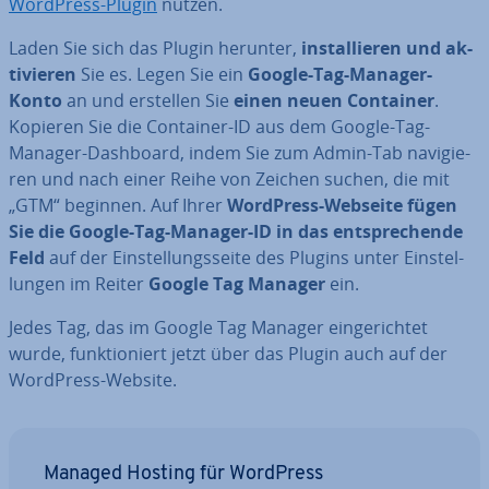
WordPress-Plugin
nutzen.
Laden Sie sich das Plugin herunter,
in­stal­lie­ren und ak­
ti­vie­ren
Sie es. Legen Sie ein
Google-Tag-Manager-
Konto
an und erstellen Sie
einen neuen Container
.
Kopieren Sie die Container-ID aus dem Google-Tag-
Manager-Dashboard, indem Sie zum Admin-Tab na­vi­gie­
ren und nach einer Reihe von Zeichen suchen, die mit
„GTM“ beginnen. Auf Ihrer
WordPress-Webseite fügen
Sie die Google-Tag-Manager-ID in das ent­spre­chen­de
Feld
auf der Ein­stel­lungs­sei­te des Plugins unter Ein­stel­
lun­gen im Reiter
Google Tag Manager
ein.
Jedes Tag, das im Google Tag Manager ein­ge­rich­tet
wurde, funk­tio­niert jetzt über das Plugin auch auf der
WordPress-Website.
Managed Hosting für WordPress