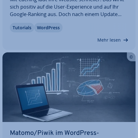
sich positiv auf die User-Ex­pe­ri­ence und auf Ihr
Google-Ranking aus. Doch nach einem Update
oder Än­de­run­gen auf der Website ist es wichtig,
Tutorials
WordPress
den WordPress-Cache zu leeren. So stellen Sie
sicher, dass Ihre Website-Besucher immer…
Mehr lesen
Matomo/Piwik im WordPress-