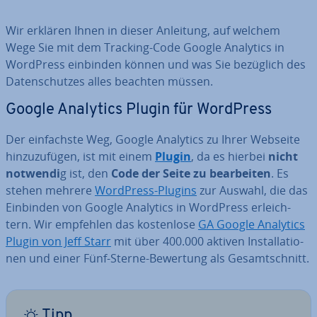
Wir erklären Ihnen in dieser Anleitung, auf welchem
Wege Sie mit dem Tracking-Code Google Analytics in
WordPress einbinden können und was Sie bezüglich des
Da­ten­schut­zes alles beachten müssen.
Google Analytics Plugin für WordPress
Der ein­fachs­te Weg, Google Analytics zu Ihrer Webseite
hin­zu­zu­fü­gen, ist mit einem
Plugin
, da es hierbei
nicht
notwendi
g ist, den
Code der Seite zu be­ar­bei­ten
. Es
stehen mehrere
WordPress-Plugins
zur Auswahl, die das
Einbinden von Google Analytics in WordPress er­leich­
tern. Wir empfehlen das kos­ten­lo­se
GA Google Analytics
Plugin von Jeff Starr
mit über 400.000 aktiven In­stal­la­tio­
nen und einer Fünf-Sterne-Bewertung als Ge­samt­schnitt.
Tipp