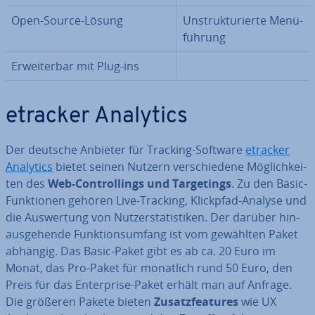
Open-Source-Lösung
Un­struk­tu­rier­te Me­nü­
füh­rung
Er­wei­ter­bar mit Plug-ins
etracker Analytics
Der deutsche Anbieter für Tracking-Software
etracker
Analytics
bietet seinen Nutzern ver­schie­de­ne Mög­lich­kei­
ten des
Web-Con­trol­lings und Tar­ge­tings
. Zu den Basic-
Funk­tio­nen gehören Live-Tracking, Klickpfad-Analyse und
die Aus­wer­tung von Nut­zer­sta­tis­ti­ken. Der darüber hin­
aus­ge­hen­de Funk­ti­ons­um­fang ist vom gewählten Paket
abhängig. Das Basic-Paket gibt es ab ca. 20 Euro im
Monat, das Pro-Paket für monatlich rund 50 Euro, den
Preis für das En­ter­pri­se-Paket erhält man auf Anfrage.
Die größeren Pakete bieten
Zu­satz­fea­tures
wie UX