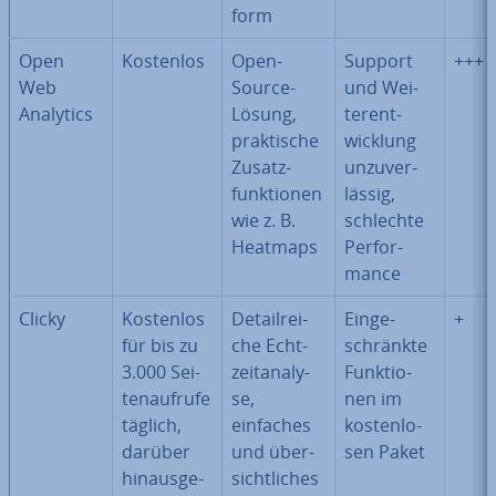
form
Open
Kostenlos
Open-
Support
+++
Web
Source-
und Wei­
Analytics
Lösung,
ter­ent­
prak­ti­sche
wick­lung
Zu­satz­
un­zu­ver­
funk­tio­nen
läs­sig,
wie z. B.
schlechte
Heatmaps
Per­for­
mance
Clicky
Kostenlos
De­tail­rei­
Ein­ge­
+
für bis zu
che Echt­
schränk­te
3.000 Sei­
zeit­ana­ly­
Funk­tio­
ten­auf­ru­fe
se,
nen im
täglich,
einfaches
kos­ten­lo­
darüber
und über­
sen Paket
hin­aus­ge­
sicht­li­ches