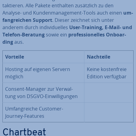
tak­tie­ren. Alle Pakete enthalten zu­sätz­lich zu den
Analyse- und Kun­den­ma­nage­ment-Tools auch einen
um­
fang­rei­chen Support
. Dieser zeichnet sich unter
anderem durch in­di­vi­du­el­les
User-Training,
E-Mail- und
Telefon-Beratung
sowie ein
pro­fes­sio­nel­les On­boar­
ding
aus.
Vorteile
Nachteile
Hosting auf eigenen Servern
Keine kos­ten­freie
möglich
Edition verfügbar
Consent-Manager zur Ver­wal­
tung von DSGVO-Ein­wil­li­gun­gen
Um­fang­rei­che Customer-
Journey-Features
Chartbeat