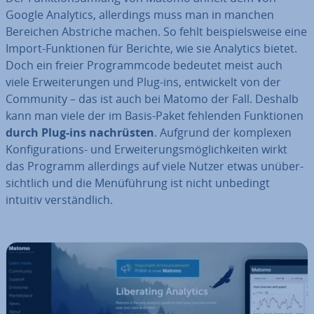
Google Analytics, al­ler­dings muss man in manchen
Bereichen Abstriche machen. So fehlt bei­spiels­wei­se eine
Import-Funk­tio­nen für Berichte, wie sie Analytics bietet.
Doch ein freier Pro­gramm­code bedeutet meist auch
viele Er­wei­te­run­gen und Plug-ins, ent­wi­ckelt von der
Community – das ist auch bei Matomo der Fall. Deshalb
kann man viele der im Basis-Paket fehlenden Funk­tio­nen
durch
Plug-ins nach­rüs­ten
. Aufgrund der komplexen
Kon­fi­gu­ra­ti­ons- und Er­wei­te­rungs­mög­lich­kei­ten wirkt
das Programm al­ler­dings auf viele Nutzer etwas un­über­
sicht­lich und die Me­nü­füh­rung ist nicht unbedingt
intuitiv ver­ständ­lich.