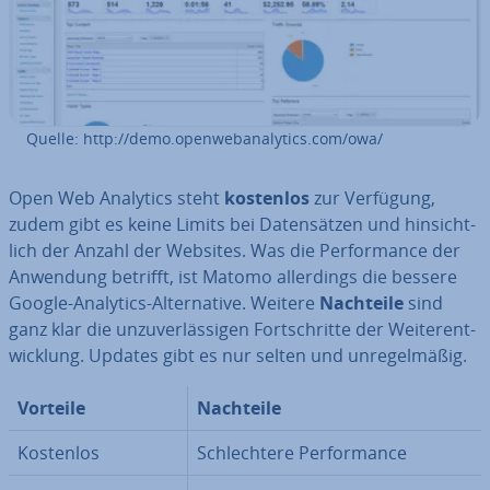
Quelle: http://demo.open­web­ana­ly­tics.com/owa/
Open Web Analytics steht
kostenlos
zur Verfügung,
zudem gibt es keine Limits bei Da­ten­sät­zen und hin­sicht­
lich der Anzahl der Websites. Was die Per­for­mance der
Anwendung betrifft, ist Matomo al­ler­dings die bessere
Google-Analytics-Al­ter­na­ti­ve. Weitere
Nachteile
sind
ganz klar die un­zu­ver­läs­si­gen Fort­schrit­te der Wei­ter­ent­
wick­lung. Updates gibt es nur selten und un­re­gel­mä­ßig.
Vorteile
Nachteile
Kostenlos
Schlech­te­re Per­for­mance