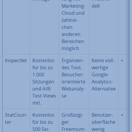
Marketing-
dell
Cloud und
zahl­rei­
chen
anderen
Bereichen
möglich
In­spect­let
Kostenlos
Er­gän­zen­
Keine voll­
+
für bis zu
des Tool,
wer­ti­ge
1.000
Be­su­cher­
Google-
Sitzungen
ori­en­tier­te
Analytics-
und A/B-
Web­ana­ly­
Al­ter­na­ti­ve
Test-Views
se
mtl.
Stat­Coun­
Kostenlos
Groß­zü­gi­
Be­nut­zer­
+
ter
für bis zu
ger
ober­flä­che
500 Sei­
Freemium-
wenig