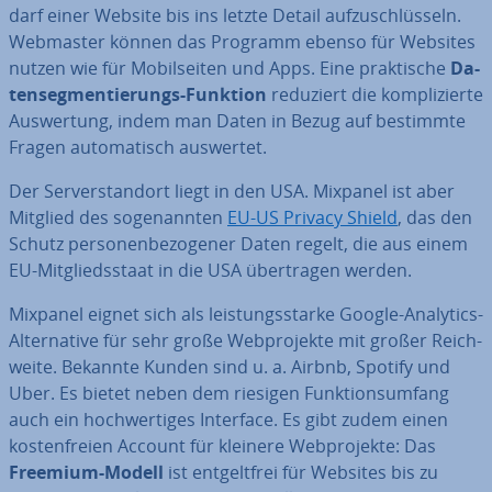
darf einer Website bis ins letzte Detail auf­zu­schlüs­seln.
Webmaster können das Programm ebenso für Websites
nutzen wie für Mo­bil­sei­ten und Apps. Eine prak­ti­sche
Da­
ten­seg­men­tie­rungs-Funktion
reduziert die kom­pli­zier­te
Aus­wer­tung, indem man Daten in Bezug auf bestimmte
Fragen au­to­ma­tisch auswertet.
Der Ser­ver­stand­ort liegt in den USA. Mixpanel ist aber
Mitglied des so­ge­nann­ten
EU-US Privacy Shield
, das den
Schutz per­so­nen­be­zo­ge­ner Daten regelt, die aus einem
EU-Mit­glieds­staat in die USA über­tra­gen werden.
Mixpanel eignet sich als leis­tungs­star­ke Google-Analytics-
Al­ter­na­ti­ve für sehr große Web­pro­jek­te mit großer Reich­
wei­te. Bekannte Kunden sind u. a. Airbnb, Spotify und
Uber. Es bietet neben dem riesigen Funk­ti­ons­um­fang
auch ein hoch­wer­ti­ges Interface. Es gibt zudem einen
kos­ten­frei­en Account für kleinere Web­pro­jek­te: Das
Freemium-Modell
ist ent­gelt­frei für Websites bis zu