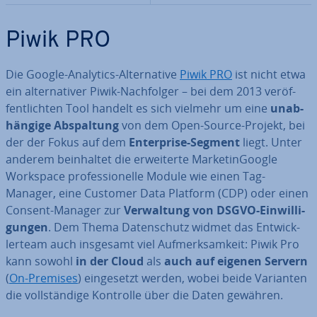
Piwik PRO
Die Google-Analytics-Al­ter­na­ti­ve
Piwik PRO
ist nicht etwa
ein al­ter­na­ti­ver Piwik-Nach­fol­ger – bei dem 2013 ver­öf­
fent­lich­ten Tool handelt es sich vielmehr um eine
un­ab­
hän­gi­ge Ab­spal­tung
von dem Open-Source-Projekt, bei
der der Fokus auf dem
En­ter­pri­se-Segment
liegt. Unter
anderem be­inhal­tet die er­wei­ter­te Mar­ke­tinG­oog­le
Workspace pro­fes­sio­nel­le Module wie einen Tag-
Manager, eine Customer Data Platform (CDP) oder einen
Consent-Manager zur
Ver­wal­tung von DSGVO-Ein­wil­li­
gun­gen
. Dem Thema Da­ten­schutz widmet das Ent­wick­
ler­team auch insgesamt viel Auf­merk­sam­keit: Piwik Pro
kann sowohl
in der Cloud
als
auch auf eigenen Servern
(
On-Premises
) ein­ge­setzt werden, wobei beide Varianten
die voll­stän­di­ge Kontrolle über die Daten gewähren.