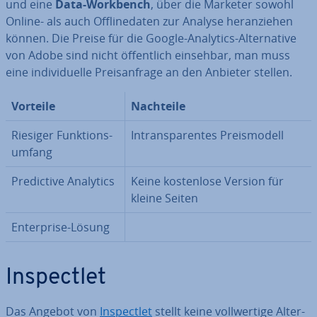
und eine
Data-Workbench
, über die Marketer sowohl
Online- als auch Off­line­da­ten zur Analyse her­an­zie­hen
können. Die Preise für die Google-Analytics-Al­ter­na­ti­ve
von Adobe sind nicht öf­fent­lich einsehbar, man muss
eine in­di­vi­du­el­le Preis­an­fra­ge an den Anbieter stellen.
Vorteile
Nachteile
Riesiger Funk­ti­ons­
In­trans­pa­ren­tes Preis­mo­dell
um­fang
Pre­dic­ti­ve Analytics
Keine kos­ten­lo­se Version für
kleine Seiten
En­ter­pri­se-Lösung
In­spect­let
Das Angebot von
In­spect­let
stellt keine voll­wer­ti­ge Al­ter­