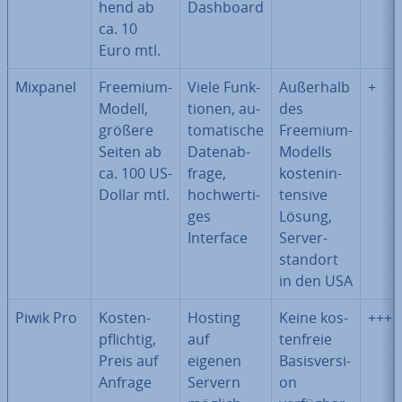
hend ab
Dashboard
ca. 10
Euro mtl.
Mixpanel
Freemium-
Viele Funk­
Außerhalb
+
Modell,
tio­nen, au­
des
größere
to­ma­ti­sche
Freemium-
Seiten ab
Da­ten­ab­
Modells
ca. 100 US-
fra­ge,
kos­ten­in­
Dollar mtl.
hoch­wer­ti­
ten­si­ve
ges
Lösung,
Interface
Ser­ver­
stand­ort
in den USA
Piwik Pro
Kos­ten­
Hosting
Keine kos­
+++
pflich­tig,
auf
ten­freie
Preis auf
eigenen
Ba­sis­ver­si­
Anfrage
Servern
on