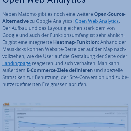
Open Web Analytics
Neben Matomo gibt es noch eine weitere
Open-Source-
Al­ter­na­ti­ve
zu Google Analytics:
Open Web Analytics
.
Der Aufbau und das Layout gleichen stark dem von
Google und auch der Funk­ti­ons­um­fang ist sehr ähnlich.
Es gibt eine in­te­grier­te
Heatmap-Funktion
: Anhand der
Maus­klicks können Website-Betreiber auf der Map nach­
voll­zie­hen, wie die User auf die Ge­stal­tung der Seite oder
Landing­pa­ge
reagieren und sich verhalten. Man kann
außerdem
E-Commerce-Ziele de­fi­nie­ren
und spezielle
Sta­tis­ti­ken zur Benutzung, der Site-Con­ver­si­on und zu be­
nut­zer­de­fi­nier­ten Er­eig­nis­sen abrufen.