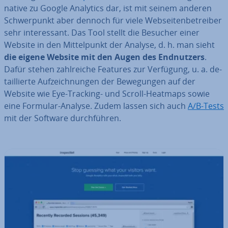
na­ti­ve zu Google Analytics dar, ist mit seinem anderen
Schwer­punkt aber dennoch für viele Web­sei­ten­be­trei­ber
sehr in­ter­es­sant. Das Tool stellt die Besucher einer
Website in den Mit­tel­punkt der Analyse, d. h. man sieht
die eigene Website mit den Augen des End­nut­zers
.
Dafür stehen zahl­rei­che Features zur Verfügung, u. a. de­
tail­lier­te Auf­zeich­nun­gen der Be­we­gun­gen auf der
Website wie Eye-Tracking- und Scroll-Heatmaps sowie
eine Formular-Analyse. Zudem lassen sich auch
A/B-Tests
mit der Software durch­füh­ren.