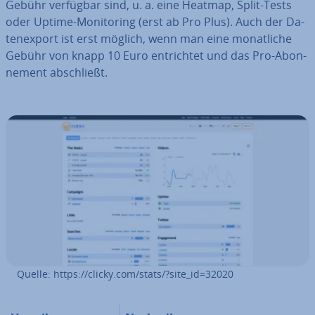
Gebühr verfügbar sind, u. a. eine Heatmap, Split-Tests
oder Uptime-Mo­ni­to­ring (erst ab Pro Plus). Auch der Da­
ten­ex­port ist erst möglich, wenn man eine mo­nat­li­che
Gebühr von knapp 10 Euro ent­rich­tet und das Pro-Abon­
ne­ment ab­schließt.
Quelle: https://clicky.com/stats/?site_id=32020