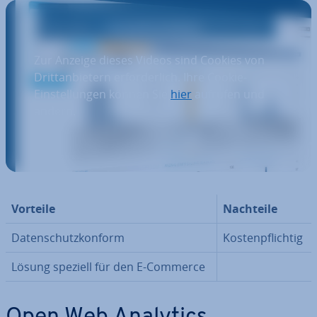
Zur Anzeige dieses Videos sind Cookies von
Drittanbietern erforderlich. Ihre Cookie-
Einstellungen können Sie
hier
aufrufen und
ändern.
Vorteile
Nachteile
Da­ten­schutz­kon­form
Kos­ten­pflich­tig
Lösung speziell für den E-Commerce