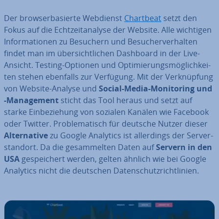
Der brow­ser­ba­sier­te Webdienst
Chartbeat
setzt den
Fokus auf die Echt­zeit­ana­ly­se der Website. Alle wichtigen
In­for­ma­tio­nen zu Besuchern und Be­su­cher­ver­hal­ten
findet man im über­sicht­li­chen Dashboard in der Live-
Ansicht. Testing-Optionen und Op­ti­mie­rungs­mög­lich­kei­
ten stehen ebenfalls zur Verfügung. Mit der Ver­knüp­fung
von Website-Analyse und
Social-Media-Mo­ni­to­ring und
-Ma­nage­ment
sticht das Tool heraus und setzt auf
starke Ein­be­zie­hung von sozialen Kanälen wie Facebook
oder Twitter. Pro­ble­ma­tisch für deutsche Nutzer dieser
Al­ter­na­ti­ve
zu Google Analytics ist al­ler­dings der Ser­ver­
stand­ort. Da die ge­sam­mel­ten Daten auf
Servern in den
USA
ge­spei­chert werden, gelten ähnlich wie bei Google
Analytics nicht die deutschen Da­ten­schutz­richt­li­ni­en.