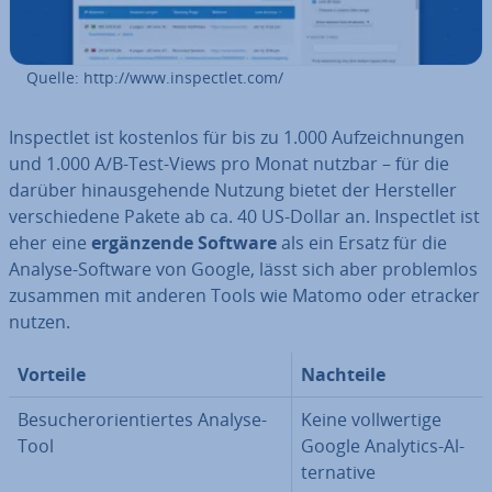
Quelle: http://www.in­spect­let.com/
In­spect­let ist kostenlos für bis zu 1.000 Auf­zeich­nun­gen
und 1.000 A/B-Test-Views pro Monat nutzbar – für die
darüber hin­aus­ge­hen­de Nutzung bietet der Her­stel­ler
ver­schie­de­ne Pakete ab ca. 40 US-Dollar an. In­spect­let ist
eher eine
er­gän­zen­de Software
als ein Ersatz für die
Analyse-Software von Google, lässt sich aber pro­blem­los
zusammen mit anderen Tools wie Matomo oder etracker
nutzen.
Vorteile
Nachteile
Be­su­cher­ori­en­tier­tes Analyse-
Keine voll­wer­ti­ge
Tool
Google Analytics-Al­
ter­na­ti­ve