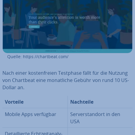
Quelle: https://chartbeat.com/
Nach einer kos­ten­frei­en Testphase fällt für die Nutzung
von Chartbeat eine mo­nat­li­che Gebühr von rund 10 US-
Dollar an.
Vorteile
Nachteile
Mobile Apps verfügbar
Ser­ver­stand­ort in den
USA
De­tail­lier­te Echt­zeit­ana­ly­