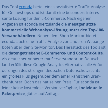
Das Tool
econda
bietet eine spe­zia­li­sier­te Traffic-Analyse
für On­line­shops und ist damit eine besonders in­ter­es­
san­te Lösung für den E-Commerce. Nach eigenen
Angaben ist econda hier­zu­lan­de die
meist­ge­nutz­te
kom­mer­zi­el­le Web­ana­ly­se-Lösung
unter den Top-100-
Ver­sand­händ­lern
. Neben dem Shop-Monitor bietet
econda auch eine Traffic-Analyse von anderen Web­an­ge­
bo­ten über den Site-Monitor. Das Herzstück des Tools ist
die
da­ten­ge­trie­be­ne E-Commerce- und Content-Suite
.
Als deutscher Anbieter mit Ser­ver­stand­ort in Deutsch­
land erfüllt diese Google-Analytics-Al­ter­na­ti­ve alle An­for­
de­run­gen des strengen deutschen Da­ten­schutz­rechts –
ein großes Plus gegenüber dem ame­ri­ka­ni­schen Bran­
chen­füh­rer. Doch das hat seinen Preis: Für econda ist
leider keine kos­ten­lo­se Version verfügbar,
in­di­vi­du­el­le
Pa­ket­prei­se
gibt es auf Anfrage.