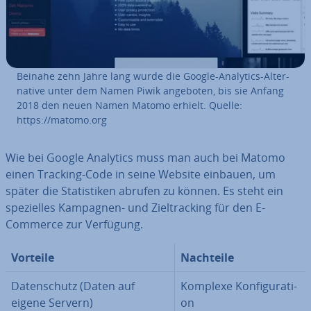
Beinahe zehn Jahre lang wurde die Google-Analytics-Al­ter­
na­ti­ve unter dem Namen Piwik angeboten, bis sie Anfang
2018 den neuen Namen Matomo erhielt. Quelle:
https://matomo.org
Wie bei Google Analytics muss man auch bei Matomo
einen Tracking-Code in seine Website einbauen, um
später die Sta­tis­ti­ken abrufen zu können. Es steht ein
spe­zi­el­les Kampagnen- und Ziel­track­ing für den E-
Commerce zur Verfügung.
Vorteile
Nachteile
Da­ten­schutz (Daten auf
Komplexe Kon­fi­gu­ra­ti­
eigene Servern)
on