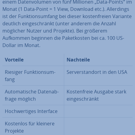
einem Da­ten­vo­lu­men von fünf Millionen „Data-Points“ im
Monat (1 Data-Point = 1 View, Download etc.). Al­ler­dings
ist der Funk­ti­ons­um­fang bei dieser kos­ten­frei­en Variante
deutlich ein­ge­schränkt (unter anderem die Anzahl
möglicher Nutzer und Projekte). Bei größerem
Aufkommen beginnen die Pa­ket­kos­ten bei ca. 100 US-
Dollar im Monat.
Vorteile
Nachteile
Riesiger Funk­ti­ons­um­
Ser­ver­stand­ort in den USA
fang
Au­to­ma­ti­sche Da­ten­ab­
Kos­ten­freie Ausgabe stark
fra­ge möglich
ein­ge­schränkt
Hoch­wer­ti­ges Interface
Kostenlos für kleinere
Projekte