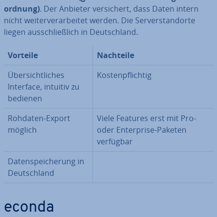
ord­nung)
. Der Anbieter ver­si­chert, dass Daten intern
nicht wei­ter­ver­ar­bei­tet werden. Die Ser­ver­stand­or­te
liegen aus­schließ­lich in Deutsch­land.
Vorteile
Nachteile
Über­sicht­li­ches
Kos­ten­pflich­tig
Interface, intuitiv zu
bedienen
Rohdaten-Export
Viele Features erst mit Pro-
möglich
oder En­ter­pri­se-Paketen
verfügbar
Da­ten­spei­che­rung in
Deutsch­land
econda