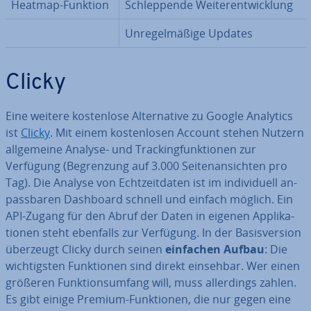
Heatmap-Funktion
Schlep­pen­de Wei­ter­ent­wick­lung
Un­re­gel­mä­ßi­ge Updates
Clicky
Eine weitere kos­ten­lo­se Al­ter­na­ti­ve zu Google Analytics
ist
Clicky
. Mit einem kos­ten­lo­sen Account stehen Nutzern
all­ge­mei­ne Analyse- und Track­ing­funk­tio­nen zur
Verfügung (Be­gren­zung auf 3.000 Sei­ten­an­sich­ten pro
Tag). Die Analyse von Echt­zeit­da­ten ist im in­di­vi­du­ell an­
pass­ba­ren Dashboard schnell und einfach möglich. Ein
API-Zugang für den Abruf der Daten in eigenen Ap­pli­ka­
tio­nen steht ebenfalls zur Verfügung. In der Ba­sis­ver­si­on
überzeugt Clicky durch seinen
einfachen Aufbau
: Die
wich­tigs­ten Funk­tio­nen sind direkt einsehbar. Wer einen
größeren Funk­ti­ons­um­fang will, muss al­ler­dings zahlen.
Es gibt einige Premium-Funk­tio­nen, die nur gegen eine