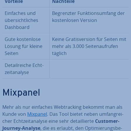
Vorteile
Nachteile
Einfaches und
Be­grenz­ter Funk­ti­ons­um­fang der
über­sicht­li­ches
kos­ten­lo­sen Version
Dashboard
Gute kos­ten­lo­se
Keine Gra­tis­ver­si­on für Seiten mit
Lösung für kleine
mehr als 3.000 Sei­ten­auf­ru­fen
Seiten
täglich
De­tail­rei­che Echt­
zeit­ana­ly­se
Mixpanel
Mehr als nur einfaches Web­track­ing bekommt man als
Kunde von
Mixpanel
. Das Tool bietet neben um­fang­rei­
cher Echt­zeit­ana­ly­se eine sehr de­tail­lier­te
Customer-
Journey-Analyse
, die es erlaubt, den Op­ti­mie­rungs­be­