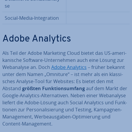
se
Social-Media-In­te­gra­ti­on
Adobe Analytics
Als Teil der Adobe Marketing Cloud bietet das US-ame­ri­
ka­ni­sche Software-Un­ter­neh­men auch eine Lösung zur
Web­ana­ly­se an. Doch
Adobe Analytics
– früher bekannt
unter dem Namen „Omniture“ – ist mehr als ein klas­si­
sches Analyse-Tool für Websites: Es bietet den mit
Abstand
größten Funk­ti­ons­um­fang
auf dem Markt der
Google-Analytics-Al­ter­na­ti­ven. Neben einer Web­ana­ly­se
liefert die Adobe-Lösung auch Social Analytics und Funk­
tio­nen zur Per­so­na­li­sie­rung und Testing, Kampagnen-
Ma­nage­ment, Wer­be­aus­ga­ben-Op­ti­mie­rung und
Content-Ma­nage­ment.