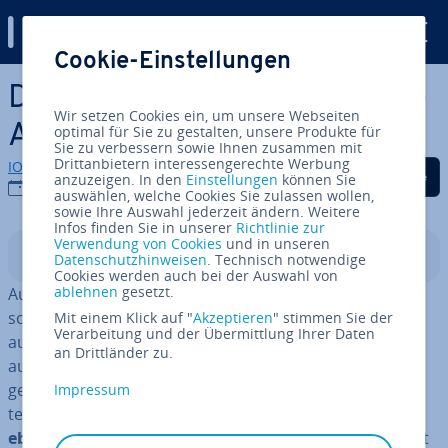
Digital Guide
Cookie-Einstellungen
Zum Haupt­in­halt springen
Die besten Google-Analytics-
Wir setzen Cookies ein, um unsere Webseiten
Al­ter­na­ti­ven im Überblick
optimal für Sie zu gestalten, unsere Produkte für
Sie zu verbessern sowie Ihnen zusammen mit
Drittanbietern interessengerechte Werbung
IONOS Redaktion
Auf Facebook teilen
Auf Twitter teilen
Auf LinkedIn tei
anzuzeigen. In den
Einstellungen
können Sie
09.09.2020
auswählen, welche Cookies Sie zulassen wollen,
sowie Ihre Auswahl jederzeit ändern. Weitere
Infos finden Sie in unserer
Richtlinie zur
Verwendung von Cookies
und in unseren
In­halts­ver­zeich­nis
Datenschutzhinweisen
. Technisch notwendige
Cookies werden auch bei der Auswahl von
ablehnen
gesetzt.
Auch wenn Google seine Vor­macht­stel­lung im Such­ma­
schi­nen­be­reich und On­line­mar­ke­ting immer weiter
Mit einem Klick auf "
Akzeptieren
" stimmen Sie der
Verarbeitung und der Übermittlung Ihrer Daten
ausbaut, ist man als Website-Betreiber längst nicht un­
an Drittländer zu.
aus­weich­lich an das Un­ter­neh­men aus Mountain View
gebunden. Selbst für Google Analytics, das vielen als al­
Impressum
ter­na­tiv­lo­ses Pflicht­pro­gramm gilt, stehen
zahl­rei­che
eben­bür­ti­ge Al­ter­na­ti­ven
zu Verfügung. Denn eines ist