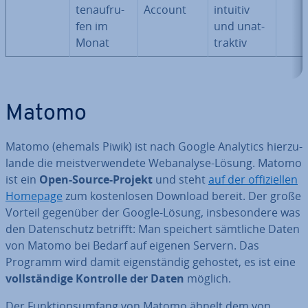
ten­auf­ru­
Account
intuitiv
fen im
und un­at­
Monat
trak­tiv
Matomo
Matomo (ehemals Piwik) ist nach Google Analytics hier­zu­
lan­de die meist­ver­wen­de­te Web­ana­ly­se-Lösung. Matomo
ist ein
Open-Source-Projekt
und steht
auf der of­fi­zi­el­len
Homepage
zum kos­ten­lo­sen Download bereit. Der große
Vorteil gegenüber der Google-Lösung, ins­be­son­de­re was
den Da­ten­schutz betrifft: Man speichert sämtliche Daten
von Matomo bei Bedarf auf eigenen Servern. Das
Programm wird damit ei­gen­stän­dig gehostet, es ist eine
voll­stän­di­ge Kontrolle der Daten
möglich.
Der Funk­ti­ons­um­fang von Matomo ähnelt dem von