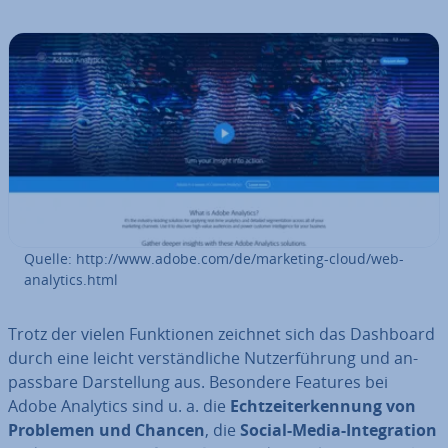
Quelle: http://www.adobe.com/de/marketing-cloud/web-
analytics.html
Trotz der vielen Funk­tio­nen zeichnet sich das Dashboard
durch eine leicht ver­ständ­li­che Nut­zer­füh­rung und an­
pass­ba­re Dar­stel­lung aus. Besondere Features bei
Adobe Analytics sind u. a. die
Echt­zeit­er­ken­nung von
Problemen und Chancen
, die
Social-Media-In­te­gra­ti­on