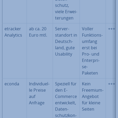
schutz,
viele Er­wei­
te­run­gen
etracker
ab ca. 20
Ser­ver­
Voller
+++
Analytics
Euro mtl.
stand­ort in
Funk­ti­ons­
Deutsch­
um­fang
land, gute
erst bei
Usability
Pro- und
En­ter­pri­
se-
Paketen
econda
In­di­vi­du­el­
Speziell für
Kein
+++
le Preise
den E-
Freemium-
auf
Commerce
Angebot
Anfrage
ent­wi­ckelt,
für kleine
Da­ten­
Seiten
schutz­kon­