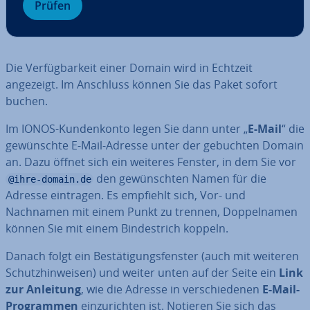
Prüfen
Die Ver­füg­bar­keit einer Domain wird in Echtzeit
angezeigt. Im Anschluss können Sie das Paket sofort
buchen.
Im IONOS-Kun­den­kon­to legen Sie dann unter „
E-Mail
“ die
ge­wünsch­te E-Mail-Adresse unter der gebuchten Domain
an. Dazu öffnet sich ein weiteres Fenster, in dem Sie vor
den ge­wünsch­ten Namen für die
@ihre-domain.de
Adresse eintragen. Es empfiehlt sich, Vor- und
Nachnamen mit einem Punkt zu trennen, Dop­pel­na­men
können Sie mit einem Bin­de­strich koppeln.
Danach folgt ein Be­stä­ti­gungs­fens­ter (auch mit weiteren
Schutz­hin­wei­sen) und weiter unten auf der Seite ein
Link
zur Anleitung
, wie die Adresse in ver­schie­de­nen
E-Mail-
Pro­gram­men
ein­zu­rich­ten ist. Notieren Sie sich das