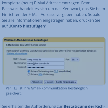
komplette (neue) E-Mail-Adresse eintragen. Beim
Passwort handelt es sich um das Kennwort, das Sie beim
Ein­rich­ten der E-Mail-Adresse vergeben haben. Sobald
Sie alle In­for­ma­tio­nen ein­ge­tra­gen haben, drücken Sie
auf „
Konto hin­zu­fü­gen
“.
Per TLS ist Ihre Gmail-Kom­mu­ni­ka­ti­on best­mög­lich
gesichert.
Sie erhalten die Auf­for­de­rung zur
Be­stä­ti­gung der Rich­