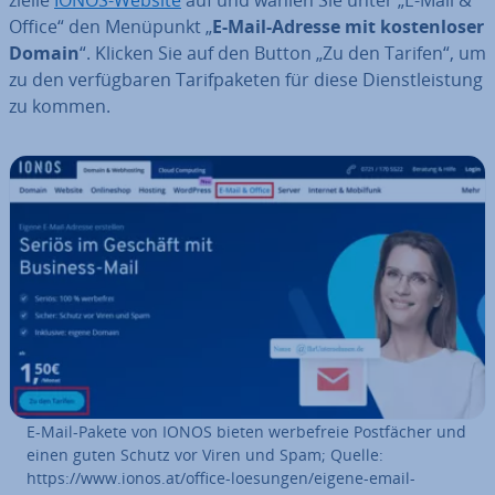
zi­el­le
IONOS-Website
auf und wählen Sie unter „E-Mail &
Office“ den Menüpunkt „
E-Mail-Adresse mit kos­ten­lo­ser
Domain
“. Klicken Sie auf den Button „Zu den Tarifen“, um
zu den ver­füg­ba­ren Ta­rif­pa­ke­ten für diese Dienst­leis­tung
zu kommen.
E-Mail-Pakete von IONOS bieten wer­be­freie Post­fä­cher und
einen guten Schutz vor Viren und Spam; Quelle:
https://www.ionos.at/office-loesungen/eigene-email-