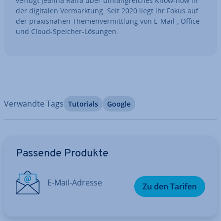
verfügt Jeanna Raffa über um­fang­rei­ches Know-how in
der digitalen Ver­mark­tung. Seit 2020 liegt ihr Fokus auf
der pra­xis­na­hen The­men­ver­mitt­lung von E-Mail-, Office-
und Cloud-Speicher-Lösungen.
Verwandte Tags
Tutorials
Google
Zum Hauptmenü
Passende Produkte
E-Mail-Adresse
Zu den Tarifen