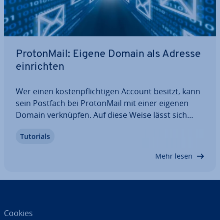
Pro­ton­Mail: Eigene Domain als Adresse
ein­rich­ten
Wer einen kos­ten­pflich­ti­gen Account besitzt, kann
sein Postfach bei Pro­ton­Mail mit einer eigenen
Domain ver­knüp­fen. Auf diese Weise lässt sich
eine in­di­vi­du­el­le E-Mail-Adresse ein­rich­ten, die sich
Tutorials
von den Stan­dard­adres­sen unter der Proton-
Domain abhebt. Welche Vor­aus­set­zun­gen…
Mehr lesen
Cookies