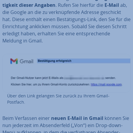
tig­keit dieser Angaben
. Rufen Sie hierfür die
E-Mail
ab,
die Google an die zu ver­knüp­fen­de Adresse geschickt
hat. Diese enthält einen Be­stä­ti­gungs-Link, den Sie für die
Ein­rich­tung anklicken müssen. Sobald Sie diesen Schritt
erledigt haben, erhalten Sie eine ent­spre­chen­de
Meldung in Gmail.
Über den Link gelangen Sie zurück zu Ihrem Gmail-
Postfach.
Beim Verfassen einer
neuen E-Mail in Gmail
können Sie
nun jederzeit im Ab­sen­der­feld („Von“) ein Drop-down-
Menü auf­klap­pen, in dem die ver­füg­ba­ren Ab­sen­der­