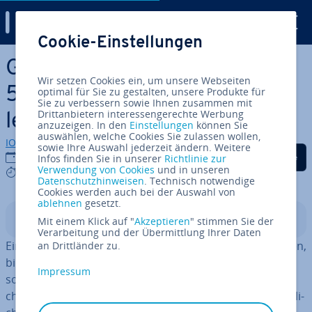
Digital Guide
Cookie-Einstellungen
Zum Haupt­in­halt springen
Gmail mit eigener Domain: In
Wir setzen Cookies ein, um unsere Webseiten
5 Schritten zur pro­fes­sio­nel­
optimal für Sie zu gestalten, unsere Produkte für
Sie zu verbessern sowie Ihnen zusammen mit
Drittanbietern interessengerechte Werbung
len E-Mail-Adresse
anzuzeigen. In den
Einstellungen
können Sie
auswählen, welche Cookies Sie zulassen wollen,
IONOS Redaktion
sowie Ihre Auswahl jederzeit ändern. Weitere
Auf Facebook teilen
Auf Twitter teilen
Auf LinkedIn tei
11.05.2026
Infos finden Sie in unserer
Richtlinie zur
Verwendung von Cookies
und in unseren
6 mins
Datenschutzhinweisen
. Technisch notwendige
Cookies werden auch bei der Auswahl von
ablehnen
gesetzt.
In­halts­ver­zeich­nis
Mit einem Klick auf "
Akzeptieren
" stimmen Sie der
Verarbeitung und der Übermittlung Ihrer Daten
Eine
E-Mail-Adresse mit einer eigenen Domain
anzulegen,
an Drittländer zu.
bietet Ihnen ent­schei­den­de Vorteile: Sie si­gna­li­sie­ren
Impressum
sofort Ver­trau­ens­wür­dig­keit und wirken bei ge­schäft­li­
chen Anfragen deutlich seriöser als mit einer her­kömm­li­