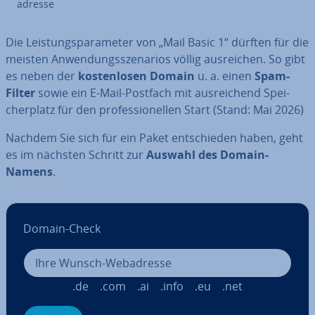
adresse
Die Leis­tungs­pa­ra­me­ter von „Mail Basic 1“ dürften für die
meisten An­wen­dungs­sze­na­ri­os völlig aus­rei­chen. So gibt
es neben der
kos­ten­lo­sen Domain
u. a. einen
Spam-
Filter
sowie ein E-Mail-Postfach mit aus­rei­chend Spei­
cher­platz für den pro­fes­sio­nel­len Start (Stand: Mai 2026)
Nachdem Sie sich für ein Paket ent­schie­den haben, geht
es im nächsten Schritt zur
Auswahl des Domain-
Namens
.
Domain-Check
.de
.com
.ai
.info
.eu
.net