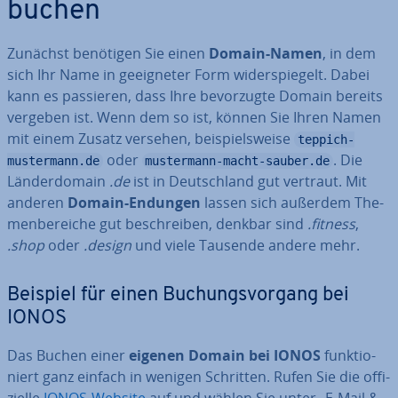
buchen
Zunächst benötigen Sie einen
Domain-Namen
, in dem
sich Ihr Name in ge­eig­ne­ter Form wi­der­spie­gelt. Dabei
kann es passieren, dass Ihre be­vor­zug­te Domain bereits
vergeben ist. Wenn dem so ist, können Sie Ihren Namen
mit einem Zusatz versehen, bei­spiels­wei­se
teppich-
oder
. Die
mustermann.de
mustermann-macht-sauber.de
Län­der­do­main
.de
ist in Deutsch­land gut vertraut. Mit
anderen
Domain-Endungen
lassen sich außerdem The­
men­be­rei­che gut be­schrei­ben, denkbar sind
.fitness
,
.shop
oder
.design
und viele Tausende andere mehr.
Beispiel für einen Bu­chungs­vor­gang bei
IONOS
Das Buchen einer
eigenen Domain bei IONOS
funk­tio­
niert ganz einfach in wenigen Schritten. Rufen Sie die of­fi­