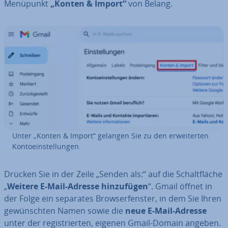
Menüpunkt
„Konten & Import“
von Belang.
Unter „Konten & Import“ gelangen Sie zu den er­wei­ter­ten
Kon­to­ein­stel­lun­gen.
Drücken Sie in der Zeile „Senden als:“ auf die Schalt­flä­che
„
Weitere E-Mail-Adresse hin­zu­fü­gen
“. Gmail öffnet in
der Folge ein separates Brow­ser­fens­ter, in dem Sie Ihren
ge­wünsch­ten Namen sowie die
neue E-Mail-Adresse
unter der re­gis­trier­ten, eigenen Gmail-Domain angeben.