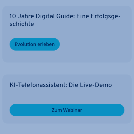
10 Jahre Digital Guide: Eine Er­folgs­ge­
schich­te
Evolution erleben
KI-Te­le­fon­as­sis­tent: Die Live-Demo
Zum Webinar