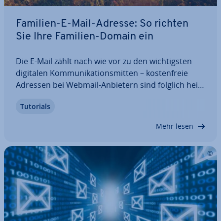
Familien-E-Mail-Adresse: So richten
Sie Ihre Familien-Domain ein
Die E-Mail zählt nach wie vor zu den wich­tigs­ten
digitalen Kom­mu­ni­ka­ti­ons­mit­ten – kos­ten­freie
Adressen bei Webmail-Anbietern sind folglich heiß
begehrt. Wer Wert auf eine ein­zig­ar­ti­ge Adresse
Tutorials
z. B. für eine Familien-E-Mail-Adresse legt, sollte
daher auf eine eigene Domain…
Mehr lesen