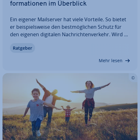
for­ma­tio­nen im Überblick
Ein eigener Mail­ser­ver hat viele Vorteile. So bietet
er bei­spiels­wei­se den best­mög­li­chen Schutz für
den eigenen digitalen Nach­rich­ten­ver­kehr. Wird er
al­ler­dings nicht mit Sorgfalt betrieben, können
Ratgeber
hier auch Probleme entstehen. Wir erklären Ihnen,
wann es eine gute Idee ist,…
Mehr lesen