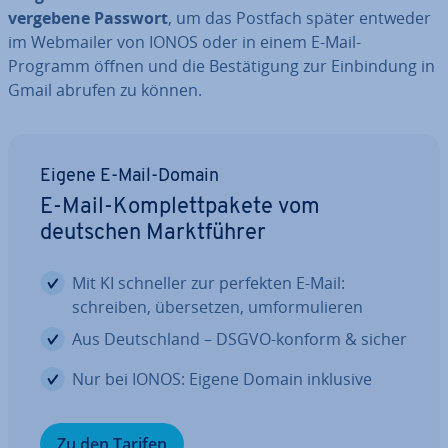
vergebene Passwort
, um das Postfach später entweder
im Webmailer von IONOS oder in einem E-Mail-
Programm öffnen und die Be­stä­ti­gung zur Ein­bin­dung in
Gmail abrufen zu können.
Eigene E-Mail-Domain
E-Mail-Kom­plett­pa­ke­te vom
deutschen Markt­füh­rer
Mit KI schneller zur perfekten E-Mail:
schreiben, über­set­zen, um­for­mu­lie­ren
Aus Deutsch­land – DSGVO-konform & sicher
Nur bei IONOS: Eigene Domain inklusive
Zu den Tarifen