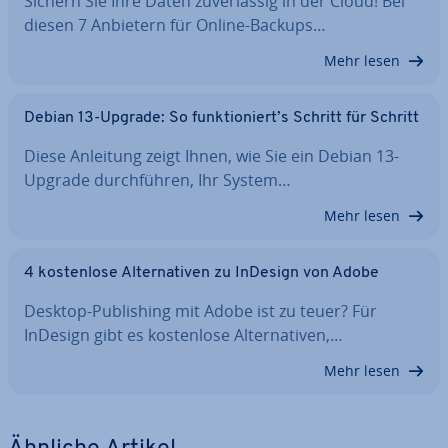
Sichern Sie Ihre Daten zu­ver­läs­sig in der Cloud! Bei
diesen 7 Anbietern für Online-Backups…
Mehr lesen
Debian 13-Upgrade: So funk­tio­niert’s Schritt für Schritt
Diese Anleitung zeigt Ihnen, wie Sie ein Debian 13-
Upgrade durch­füh­ren, Ihr System…
Mehr lesen
4 kos­ten­lo­se Al­ter­na­ti­ven zu InDesign von Adobe
Desktop-Pu­bli­shing mit Adobe ist zu teuer? Für
InDesign gibt es kos­ten­lo­se Al­ter­na­ti­ven,…
Mehr lesen