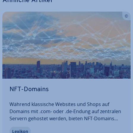
Ähnliche Artikel
NFT-Domains
Während klas­si­sche Websites und Shops auf
Domains mit .com- oder .de-Endung auf zentralen
Servern gehostet werden, bieten NFT-Domains
ganz neue Mög­lich­kei­ten. Nicht nur die Endung ist
Lexikon
anders – eine NFT-Domain wird auch dezentral ge­