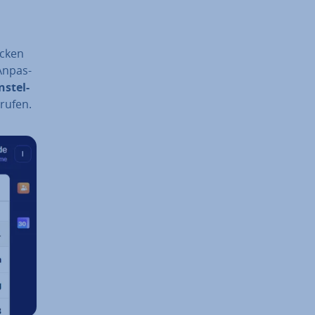
icken
An­pas­
­stel­
ru­fen.