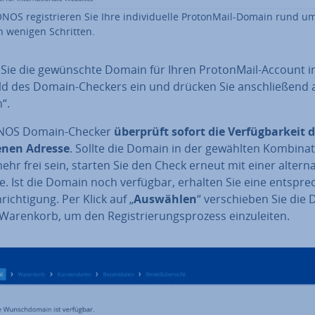
NOS re­gis­trie­ren Sie Ihre in­di­vi­du­el­le Pro­ton­Mail-Domain rund u
n wenigen Schritten.
ie die ge­wünsch­te Domain für Ihren Pro­ton­Mail-Account i
ld des Domain-Checkers ein und drücken Sie an­schlie­ßend 
“.
ONOS Domain-Checker
überprüft sofort die Ver­füg­bar­keit d
be­nen Adresse
. Sollte die Domain in der gewählten Kom­bi­na­t
ehr frei sein, starten Sie den Check erneut mit einer al­ter­na­
. Ist die Domain noch verfügbar, erhalten Sie eine ent­spre­
rich­ti­gung. Per Klick auf „
Auswählen
“ ver­schie­ben Sie die
Warenkorb, um den Re­gis­trie­rungs­pro­zess ein­zu­lei­ten.