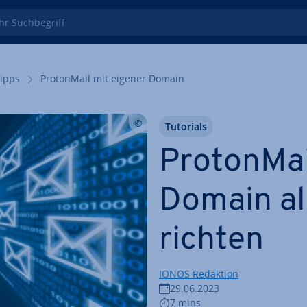
 Such­be­griff
tipps
Pro­ton­Mail mit eigener Domain
Tutorials
Pro­ton­Ma
Domain al
rich­ten
IONOS Redaktion
29.06.2023
7 mins