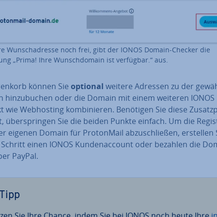
hre Wunsch­adres­se noch frei, gibt der IONOS Domain-Checker die
ng „Prima! Ihre Wunsch­do­main ist verfügbar.“ aus.
enkorb können Sie
optional
weitere Adressen zu der gewä
 hin­zu­bu­chen oder die Domain mit einem weiteren IONOS
 wie Web­hos­ting kom­bi­nie­ren. Benötigen Sie diese Zu­satz­
t, über­sprin­gen Sie die beiden Punkte einfach. Um die Re­gis­
r eigenen Domain für Pro­ton­Mail ab­zu­schlie­ßen, erstellen 
n Schritt einen IONOS Kun­den­ac­count oder bezahlen die Do
per PayPal.
Tipp
zen Sie Ihre Chance, indem Sie bei IONOS noch heute Ihre
in