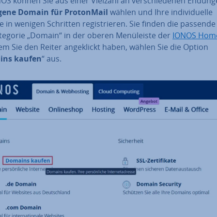
OS können Sie aus einer Vielzahl an ver­schie­de­nen Endung
gene Domain für Pro­ton­Mail
wählen und Ihre in­di­vi­du­el­le
 in wenigen Schritten re­gis­trie­ren. Sie finden die passende
­te­go­rie „Domain“ in der oberen Me­nü­leis­te der
IONOS Hom
 Sie den Reiter an­ge­klickt haben, wählen Sie die Option
ins kaufen
“ aus.