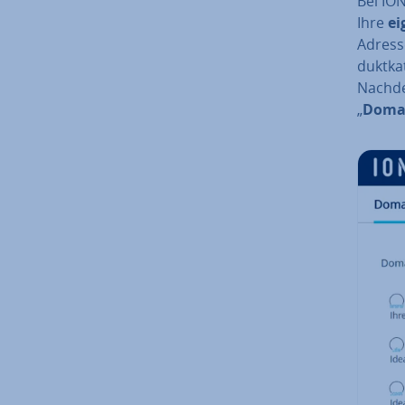
Bei ION
Ihre
ei
Adresse
dukt­ka
Nachdem
„
Doma