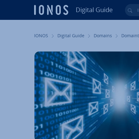
Digital Guide
Ihr
Zum Haupt­in­halt springen
IONOS
Digital Guide
Domains
Do­main­