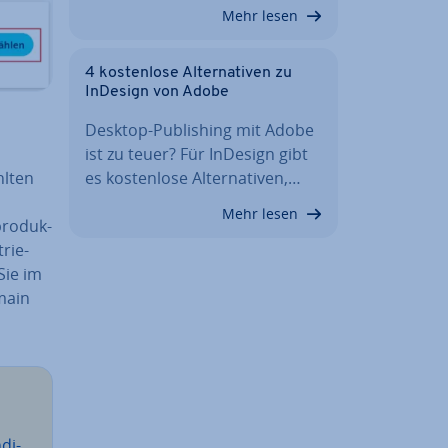
Mehr lesen
4 kos­ten­lo­se Al­ter­na­ti­ven zu
InDesign von Adobe
Desktop-Pu­bli­shing mit Adobe
ist zu teuer? Für InDesign gibt
es kos­ten­lo­se Al­ter­na­ti­ven,…
hlten
Mehr lesen
pro­duk­
trie­
Sie im
main
­di­