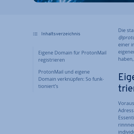
Die sta
In­halts­ver­zeich­nis
@prot
einer i
eigene
Eigene Domain für Pro­ton­Mail
haben, 
re­gis­trie­ren
Pro­ton­Mail und eigene
Eig
Domain ver­knüp­fen: So funk­
tio­niert’s
trie
Vor­aus­
Adresse
Es­sen­
rinn­ne
in­di­vi