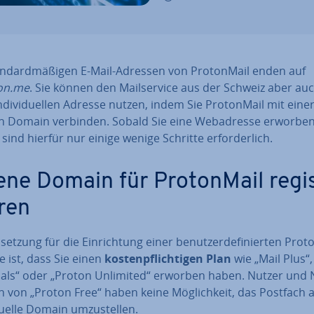
n­dard­mä­ßi­gen E-Mail-Adressen von Pro­ton­Mail enden auf
on.me
. Sie können den Mail­ser­vice aus der Schweiz aber au
n­di­vi­du­el­len Adresse nutzen, indem Sie Pro­ton­Mail mit eine
n Domain verbinden. Sobald Sie eine Web­adres­se erworbe
sind hierfür nur einige wenige Schritte er­for­der­lich.
ene Domain für Pro­ton­Mail re­gi
­ren
set­zung für die Ein­rich­tung einer be­nut­zer­de­fi­nier­ten Pro­t
 ist, dass Sie einen
kos­ten­pflich­ti­gen Plan
wie „Mail Plus“,
ti­als“ oder „Proton Unlimited“ erworben haben. Nutzer und N
n von „Proton Free“ haben keine Mög­lich­keit, das Postfach 
­du­el­le Domain um­zu­stel­len.