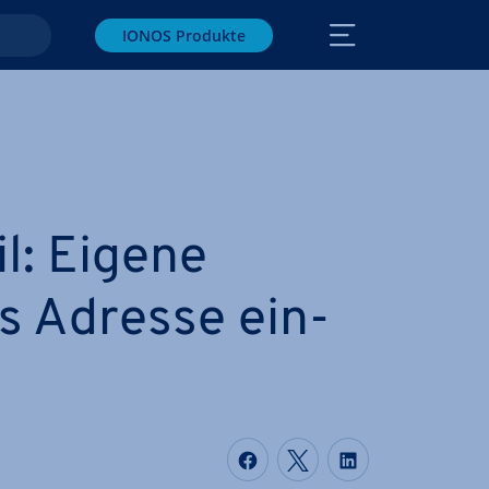
IONOS Produkte
il: Eigene
s Adresse ein­
Auf Facebook teilen
Auf Twitter teile
Auf LinkedIn