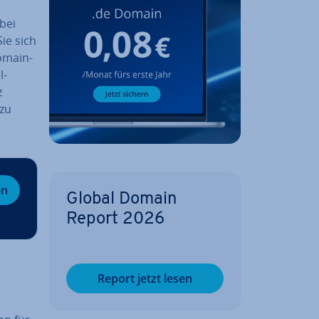
 bei
ie sich
­main­
l-
z
 zu
en
Global Domain
Report 2026
Report jetzt lesen