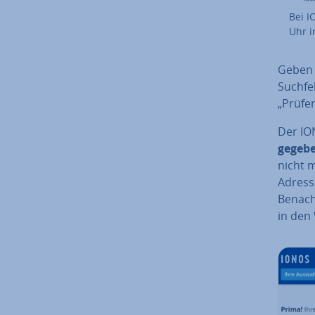
Bei IO
Uhr i
Geben S
Suchfe
„Prüfen
Der I
ge­ge­
nicht m
Adresse
Be­nach­
in den 