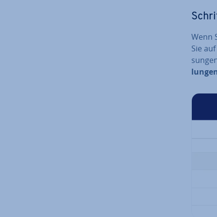
Schrit
Wenn Si
Sie auf 
sun­gen
lun­ge