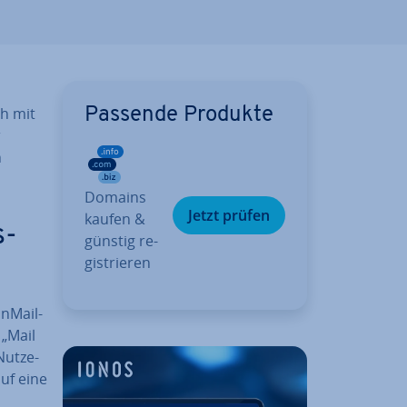
ch mit
Passende Produkte
r
n
Domains
Jetzt prüfen
kaufen &
s­
günstig re­
gis­trie­ren
on­Mail-
 „Mail
ut­ze­
auf eine