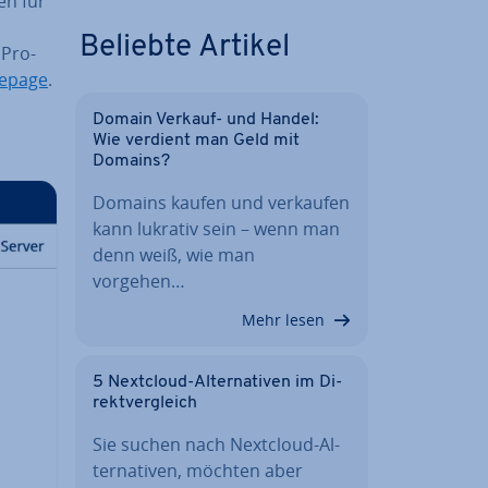
en für
Beliebte Artikel
 Pro­
epage
.
Domain Verkauf- und Handel:
Wie verdient man Geld mit
Domains?
Domains kaufen und verkaufen
kann lukrativ sein – wenn man
denn weiß, wie man
vorgehen…
Mehr lesen
5 Nextcloud-Al­ter­na­ti­ven im Di­
rekt­ver­gleich
Sie suchen nach Nextcloud-Al­
ter­na­ti­ven, möchten aber