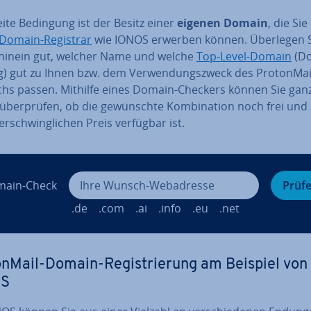
ite Bedingung ist der Besitz einer
eigenen Domain
, die Sie
Domain-Registrar
wie IONOS erwerben können. Überlegen S
hinein gut, welcher Name und welche
Top-Level-Domain
(Do
) gut zu Ihnen bzw. dem Ver­wen­dungs­zweck des Pro­ton­Mai
chs passen. Mithilfe eines Domain-Checkers können Sie gan
 über­prü­fen, ob die ge­wünsch­te Kom­bi­na­ti­on noch frei und
r­schwing­li­chen Preis verfügbar ist.
ain-Check
Prüf
.de
.com
.ai
.info
.eu
.net
on­Mail-Domain-Re­gis­trie­rung am Beispiel von
OS