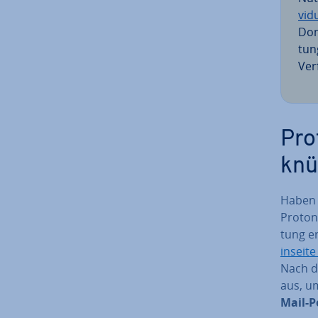
vi­d
Doma
tun
Ver
Pro
knüp
Haben S
Pro­ton
tung e
in­sei­t
Nach de
aus, u
Mail-Po