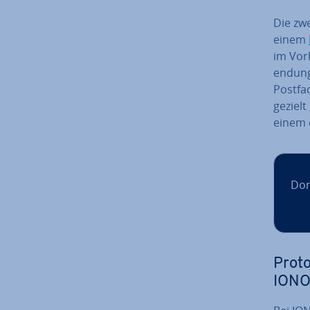
Die zwe
einem
im Vor
endung
Postfa
gezielt
einem e
Dom
Pro­t
ION