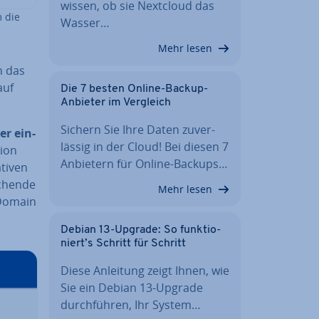
wissen, ob sie Nextcloud das
m die
Wasser…
Mehr lesen
n das
auf
Die 7 besten Online-Backup-
Anbieter im Vergleich
Sichern Sie Ihre Daten zu­ver­
er ein­
läs­sig in der Cloud! Bei diesen 7
i­on
Anbietern für Online-Backups…
ti­ven
chen­de
Mehr lesen
 Domain
Debian 13-Upgrade: So funk­tio­
niert’s Schritt für Schritt
Diese Anleitung zeigt Ihnen, wie
Sie ein Debian 13-Upgrade
durch­füh­ren, Ihr System…