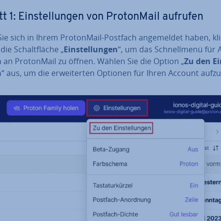
t 1: Ein­stel­lun­gen von Pro­ton­Mail aufrufen
e sich in Ihrem Pro­ton­Mail-Postfach an­ge­mel­det haben, kl
die Schalt­flä­che „
Ein­stel­lun­gen
“, um das Schnell­me­nü für 
 an Pro­ton­Mail zu öffnen. Wählen Sie die Option „
Zu den Ein
n
“ aus, um die er­wei­ter­ten Optionen für Ihren Account auf­zu­