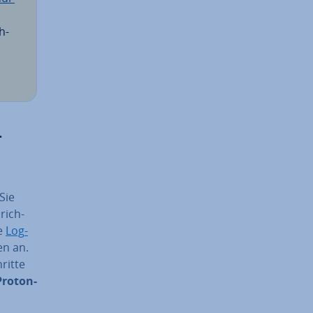
h­
­
Sie
rich­
ie
Log­
en an.
ritte
Pro­ton­