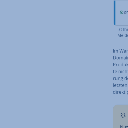
Ist I
Meldu
Im War
Domain
Produkt
te nich
rung de
letzte
direkt 
Nut