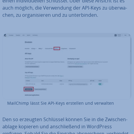
einen in­di­vi­du­el­len Schlüssel. Über diese Ansicht ist es
auch möglich, die Ver­wen­dung der API-Keys zu über­wa­
chen, zu or­ga­ni­sie­ren und zu un­ter­bin­den.
MailChimp lässt Sie API-Keys erstellen und verwalten
Den so erzeugten Schlüssel können Sie in die Zwi­schen­
ab­la­ge kopieren und an­schlie­ßend in WordPress
einfügen. Sobald Sie die Eingabe ab­spei­chern, verbindet