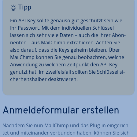
Tipp
Ein API-Key sollte genauso gut geschützt sein wie
Ihr Passwort. Mit dem in­di­vi­du­el­len Schlüssel
lassen sich sehr viele Daten – auch die Ihrer Abon­
nen­ten – aus MailChimp ex­tra­hie­ren. Achten Sie
also darauf, dass die Keys geheim bleiben. Über
MailChimp können Sie genau be­ob­ach­ten, welche
Anwendung zu welchem Zeitpunkt den API-Key
genutzt hat. Im Zwei­fels­fall sollten Sie Schlüssel si­
cher­heits­hal­ber de­ak­ti­vie­ren.
An­mel­de­for­mu­lar erstellen
Nachdem Sie nun MailChimp und das Plug-in ein­ge­rich­
tet und mit­ein­an­der verbunden haben, können Sie sich