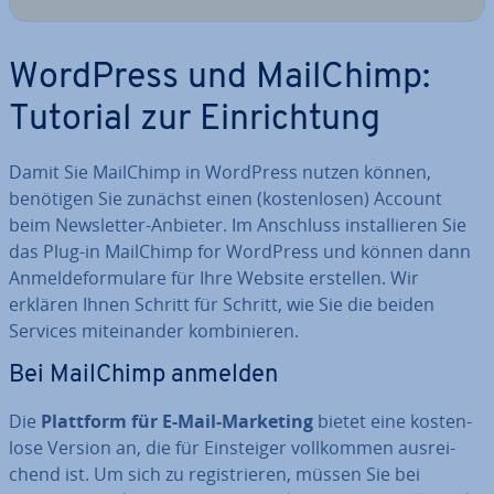
WordPress und MailChimp:
Tutorial zur Ein­rich­tung
Damit Sie MailChimp in WordPress nutzen können,
benötigen Sie zunächst einen (kos­ten­lo­sen) Account
beim News­let­ter-Anbieter. Im Anschluss in­stal­lie­ren Sie
das Plug-in MailChimp for WordPress und können dann
An­mel­de­for­mu­la­re für Ihre Website erstellen. Wir
erklären Ihnen Schritt für Schritt, wie Sie die beiden
Services mit­ein­an­der kom­bi­nie­ren.
Bei MailChimp anmelden
Die
Plattform für E-Mail-Marketing
bietet eine kos­ten­
lo­se Version an, die für Ein­stei­ger voll­kom­men aus­rei­
chend ist. Um sich zu re­gis­trie­ren, müssen Sie bei