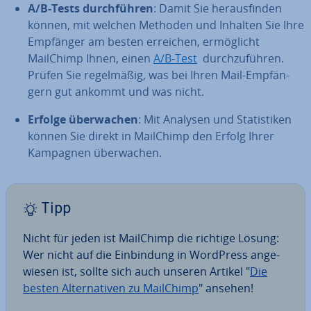
A/B-Tests durch­füh­ren
: Damit Sie her­aus­fin­den
können, mit welchen Methoden und Inhalten Sie Ihre
Empfänger am besten erreichen, er­mög­licht
MailChimp Ihnen, einen
A/B-Test
durch­zu­füh­ren.
Prüfen Sie re­gel­mä­ßig, was bei Ihren Mail-Emp­fän­
gern gut ankommt und was nicht.
Erfolge über­wa­chen
: Mit Analysen und Sta­tis­ti­ken
können Sie direkt in MailChimp den Erfolg Ihrer
Kampagnen über­wa­chen.
Tipp
Nicht für jeden ist MailChimp die richtige Lösung:
Wer nicht auf die Ein­bin­dung in WordPress an­ge­
wie­sen ist, sollte sich auch unseren Artikel "
Die
besten Al­ter­na­ti­ven zu MailChimp
" ansehen!