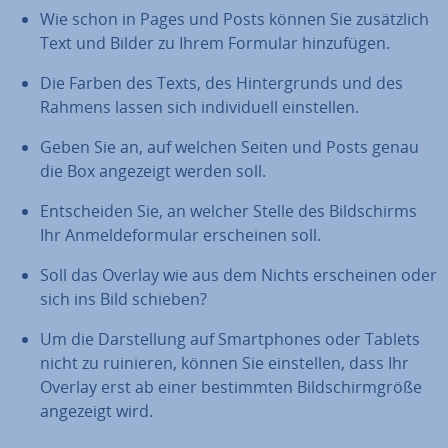
Wie schon in Pages und Posts können Sie zu­sätz­lich
Text und Bilder zu Ihrem Formular hin­zu­fü­gen.
Die Farben des Texts, des Hin­ter­grunds und des
Rahmens lassen sich in­di­vi­du­ell ein­stel­len.
Geben Sie an, auf welchen Seiten und Posts genau
die Box angezeigt werden soll.
Ent­schei­den Sie, an welcher Stelle des Bild­schirms
Ihr An­mel­de­for­mu­lar er­schei­nen soll.
Soll das Overlay wie aus dem Nichts er­schei­nen oder
sich ins Bild schieben?
Um die Dar­stel­lung auf Smart­phones oder Tablets
nicht zu ruinieren, können Sie ein­stel­len, dass Ihr
Overlay erst ab einer be­stimm­ten Bild­schirm­grö­ße
angezeigt wird.