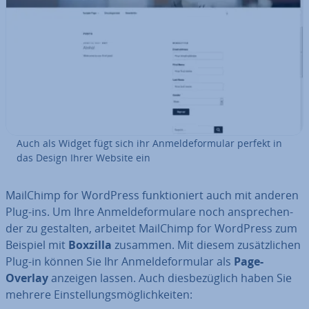
Auch als Widget fügt sich ihr An­mel­de­for­mu­lar perfekt in
das Design Ihrer Website ein
MailChimp for WordPress funk­tio­niert auch mit anderen
Plug-ins. Um Ihre An­mel­de­for­mu­la­re noch an­spre­chen­
der zu gestalten, arbeitet MailChimp for WordPress zum
Beispiel mit
Boxzilla
zusammen. Mit diesem zu­sätz­li­chen
Plug-in können Sie Ihr An­mel­de­for­mu­lar als
Page-
Overlay
anzeigen lassen. Auch dies­be­züg­lich haben Sie
mehrere Ein­stel­lungs­mög­lich­kei­ten: