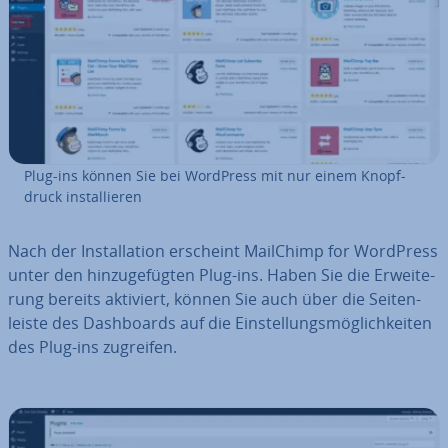
Plug-ins können Sie bei WordPress mit nur einem Knopf­
druck in­stal­lie­ren
Nach der In­stal­la­ti­on erscheint MailChimp for WordPress
unter den hin­zu­ge­füg­ten Plug-ins. Haben Sie die Er­wei­te­
rung bereits aktiviert, können Sie auch über die Sei­ten­
leis­te des Da­sh­boards auf die Ein­stel­lungs­mög­lich­kei­ten
des Plug-ins zugreifen.