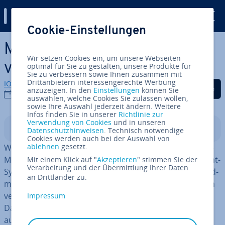
Digital Guide
Cookie-Einstellungen
Zum Haupt­in­halt springen
Mailchimp in WordPress
Wir setzen Cookies ein, um unsere Webseiten
verwenden: So geht’s!
optimal für Sie zu gestalten, unsere Produkte für
Sie zu verbessern sowie Ihnen zusammen mit
Drittanbietern interessengerechte Werbung
IONOS Redaktion
Auf Facebook teilen
Auf Twitter teilen
Auf LinkedIn tei
anzuzeigen. In den
Einstellungen
können Sie
08.08.2017
auswählen, welche Cookies Sie zulassen wollen,
sowie Ihre Auswahl jederzeit ändern. Weitere
Infos finden Sie in unserer
Richtlinie zur
Verwendung von Cookies
und in unseren
In­halts­ver­zeich­nis
Datenschutzhinweisen
. Technisch notwendige
Cookies werden auch bei der Auswahl von
ablehnen
gesetzt.
WordPress bietet durch seine vielen Plug-ins zahl­rei­che
Mög­lich­kei­ten, die Funk­tio­nen des Content-Ma­nage­ment-
Mit einem Klick auf "
Akzeptieren
" stimmen Sie der
Verarbeitung und der Übermittlung Ihrer Daten
Systems zu erweitern. So können Sie zum Beispiel als Ad­
an Drittländer zu.
mi­nis­tra­tor eines WordPress-On­line­shops Be­stel­lun­gen
verwalten oder eine komplette Community über das
Impressum
Dashboard managen. Nutzen Sie das prak­ti­sche CMS
auch,
um Ihr E-Mail-Marketing zu pushen
. Mit Hilfe