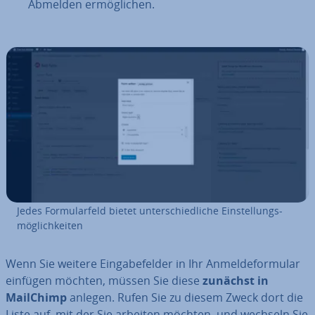
Abmelden er­mög­li­chen.
Jedes For­mu­lar­feld bietet un­ter­schied­li­che Ein­stel­lungs­
mög­lich­kei­ten
Wenn Sie weitere Ein­ga­be­fel­der in Ihr An­mel­de­for­mu­lar
einfügen möchten, müssen Sie diese
zunächst in
MailChimp
anlegen. Rufen Sie zu diesem Zweck dort die
Liste auf, mit der Sie arbeiten möchten, und wechseln Sie