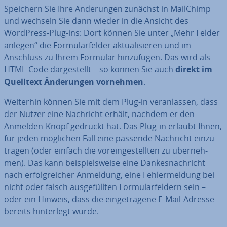
Speichern Sie Ihre Än­de­run­gen zunächst in MailChimp
und wechseln Sie dann wieder in die Ansicht des
WordPress-Plug-ins: Dort können Sie unter „Mehr Felder
anlegen“ die For­mu­lar­fel­der ak­tua­li­sie­ren und im
Anschluss zu Ihrem Formular hin­zu­fü­gen. Das wird als
HTML-Code dar­ge­stellt – so können Sie auch
direkt im
Quelltext Än­de­run­gen vornehmen
.
Weiterhin können Sie mit dem Plug-in ver­an­las­sen, dass
der Nutzer eine Nachricht erhält, nachdem er den
Anmelden-Knopf gedrückt hat. Das Plug-in erlaubt Ihnen,
für jeden möglichen Fall eine passende Nachricht ein­zu­
tra­gen (oder einfach die vor­ein­ge­stell­ten zu über­neh­
men). Das kann bei­spiels­wei­se eine Dan­kes­nach­richt
nach er­folg­rei­cher Anmeldung, eine Feh­ler­mel­dung bei
nicht oder falsch aus­ge­füll­ten For­mu­lar­fel­dern sein –
oder ein Hinweis, dass die ein­ge­tra­ge­ne E-Mail-Adresse
bereits hin­ter­legt wurde.