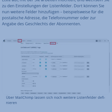
zu den Ein­stel­lun­gen der Lis­ten­fel­der. Dort können Sie
nun weitere Felder hin­zu­fü­gen – bei­spiels­wei­se für die
pos­ta­li­sche Adresse, die Te­le­fon­num­mer oder zur
Angabe des Ge­schlechts der Abon­nen­ten.
Über MailChimp lassen sich noch weitere Lis­ten­fel­der de­fi­
nie­ren