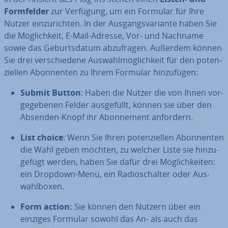
Form­fel­der
zur Verfügung, um ein Formular für Ihre
Nutzer ein­zu­rich­ten. In der Aus­gangs­va­ri­an­te haben Sie
die Mög­lich­keit, E-Mail-Adresse, Vor- und Nachname
sowie das Ge­burts­da­tum ab­zu­fra­gen. Außerdem können
Sie drei ver­schie­de­ne Aus­wahl­mög­lich­keit für den po­ten­
zi­el­len Abon­nen­ten zu Ihrem Formular hin­zu­fü­gen:
Submit Button
: Haben die Nutzer die von Ihnen vor­
ge­ge­be­nen Felder aus­ge­füllt, können sie über den
Absenden-Knopf ihr Abon­ne­ment anfordern.
List choice
: Wenn Sie Ihren po­ten­zi­el­len Abon­nen­ten
die Wahl geben möchten, zu welcher Liste sie hin­zu­
ge­fügt werden, haben Sie dafür drei Mög­lich­kei­ten:
ein Dropdown-Menü, ein Ra­dio­schal­ter oder Aus­
wahl­bo­xen.
Form action:
Sie können den Nutzern über ein
einziges Formular sowohl das An- als auch das