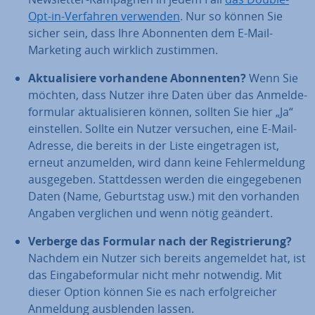
Opt-in-Verfahren verwenden
. Nur so können Sie
sicher sein, dass Ihre Abon­nen­ten dem E-Mail-
Marketing auch wirklich zustimmen.
Ak­tua­li­sie­re vor­han­de­ne Abon­nen­ten?
Wenn Sie
möchten, dass Nutzer ihre Daten über das An­mel­de­
for­mu­lar ak­tua­li­sie­ren können, sollten Sie hier „Ja“
ein­stel­len. Sollte ein Nutzer versuchen, eine E-Mail-
Adresse, die bereits in der Liste ein­ge­tra­gen ist,
erneut an­zu­mel­den, wird dann keine Feh­ler­mel­dung
aus­ge­ge­ben. Statt­des­sen werden die ein­ge­ge­be­nen
Daten (Name, Ge­burts­tag usw.) mit den vorhanden
Angaben ver­gli­chen und wenn nötig geändert.
Verberge das Formular nach der Re­gis­trie­rung?
Nachdem ein Nutzer sich bereits an­ge­mel­det hat, ist
das Ein­ga­be­for­mu­lar nicht mehr notwendig. Mit
dieser Option können Sie es nach er­folg­rei­cher
Anmeldung aus­blen­den lassen.