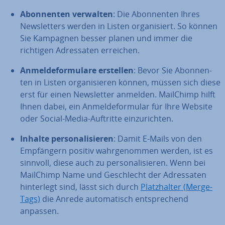
Abon­nen­ten verwalten
: Die Abon­nen­ten Ihres
News­let­ters werden in Listen or­ga­ni­siert. So können
Sie Kampagnen besser planen und immer die
richtigen Adres­sa­ten erreichen.
An­mel­de­for­mu­la­re erstellen
: Bevor Sie Abon­nen­
ten in Listen or­ga­ni­sie­ren können, müssen sich diese
erst für einen News­let­ter anmelden. MailChimp hilft
Ihnen dabei, ein An­mel­de­for­mu­lar für Ihre Website
oder Social-Media-Auftritte ein­zu­rich­ten.
Inhalte per­so­na­li­sie­ren
: Damit E-Mails von den
Emp­fän­gern positiv wahr­ge­nom­men werden, ist es
sinnvoll, diese auch zu per­so­na­li­sie­ren. Wenn bei
MailChimp Name und Ge­schlecht der Adres­sa­ten
hin­ter­legt sind, lässt sich durch
Platz­hal­ter (Merge-
Tags)
die Anrede au­to­ma­tisch ent­spre­chend
anpassen.