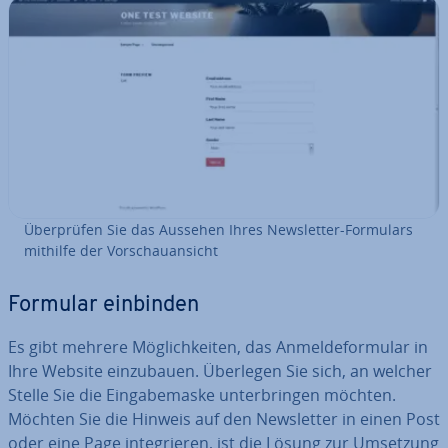
Über­prü­fen Sie das Aussehen Ihres News­let­ter-Formulars
mithilfe der Vor­schau­an­sicht
Formular einbinden
Es gibt mehrere Mög­lich­kei­ten, das An­mel­de­for­mu­lar in
Ihre Website ein­zu­bau­en. Überlegen Sie sich, an welcher
Stelle Sie die Ein­ga­be­mas­ke un­ter­brin­gen möchten.
Möchten Sie die Hinweis auf den News­let­ter in einen Post
oder eine Page in­te­grie­ren, ist die Lösung zur Umsetzung