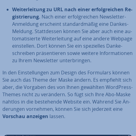
Wei­ter­lei­tung zu URL nach einer er­folg­rei­chen Re­
gis­trie­rung.
Nach einer er­folg­rei­chen News­let­ter-
Anmeldung erscheint stan­dard­mä­ßig eine Dankes-
Meldung. Statt­des­sen können Sie aber auch eine au­
to­ma­ti­sier­te Wei­ter­lei­tung auf eine andere Webpage
ein­stel­len. Dort können Sie ein spe­zi­el­les Dan­ke­
schrei­ben prä­sen­tie­ren sowie weitere In­for­ma­tio­nen
zu Ihrem News­let­ter un­ter­brin­gen.
In den Ein­stel­lun­gen zum Design des Formulars können
Sie auch das Theme der Maske ändern. Es empfiehlt sich
aber, die Vorgaben des von Ihnen gewählten WordPress-
Themes nicht zu verändern. So fügt sich Ihre Abo-Maske
nahtlos in die be­stehen­de Website ein. Während Sie Än­
de­run­gen vornehmen, können Sie sich jederzeit eine
Vorschau anzeigen
lassen.