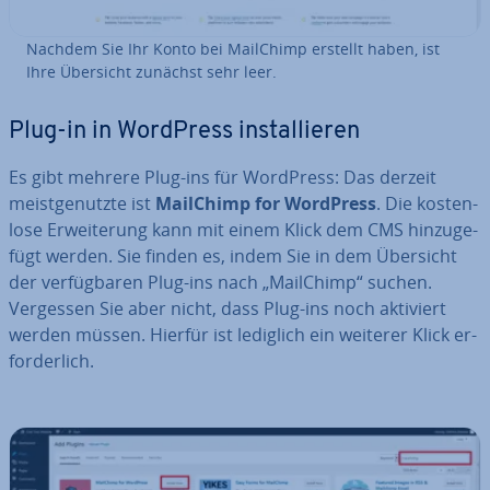
Nachdem Sie Ihr Konto bei MailChimp erstellt haben, ist
Ihre Übersicht zunächst sehr leer.
Plug-in in WordPress in­stal­lie­ren
Es gibt mehrere Plug-ins für WordPress: Das derzeit
meist­ge­nutz­te ist
MailChimp for WordPress
. Die kos­ten­
lo­se Er­wei­te­rung kann mit einem Klick dem CMS hin­zu­ge­
fügt werden. Sie finden es, indem Sie in dem Übersicht
der ver­füg­ba­ren Plug-ins nach „MailChimp“ suchen.
Vergessen Sie aber nicht, dass Plug-ins noch aktiviert
werden müssen. Hierfür ist lediglich ein weiterer Klick er­
for­der­lich.