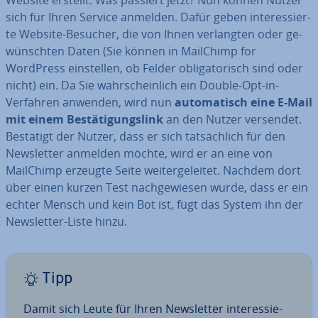
sich für Ihren Service anmelden. Dafür geben in­ter­es­sier­
te Website-Besucher, die von Ihnen ver­lang­ten oder ge­
wünsch­ten Daten (Sie können in MailChimp for
WordPress ein­stel­len, ob Felder ob­li­ga­to­risch sind oder
nicht) ein. Da Sie wahr­schein­lich ein Double-Opt-in-
Verfahren anwenden, wird nun
au­to­ma­tisch eine
E-Mail
mit einem Be­stä­ti­gungs­link
an den Nutzer versendet.
Bestätigt der Nutzer, dass er sich tat­säch­lich für den
News­let­ter anmelden möchte, wird er an eine von
MailChimp erzeugte Seite wei­ter­ge­lei­tet. Nachdem dort
über einen kurzen Test nach­ge­wie­sen wurde, dass er ein
echter Mensch und kein Bot ist, fügt das System ihn der
News­let­ter-Liste hinzu.
Tipp
Damit sich Leute für Ihren News­let­ter in­ter­es­sie­