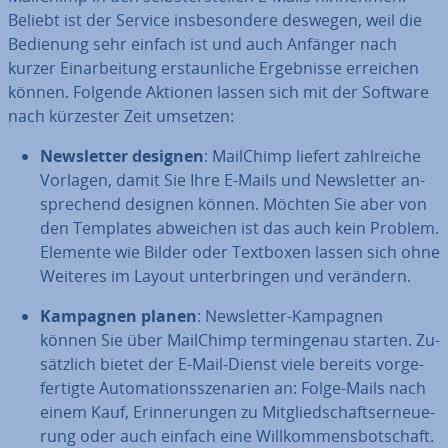
Beliebt ist der Service ins­be­son­de­re deswegen, weil die
Bedienung sehr einfach ist und auch Anfänger nach
kurzer Ein­ar­bei­tung er­staun­li­che Er­geb­nis­se erreichen
können. Folgende Aktionen lassen sich mit der Software
nach kürzester Zeit umsetzen:
News­let­ter designen
: MailChimp liefert zahl­rei­che
Vorlagen, damit Sie Ihre E-Mails und News­let­ter an­
spre­chend designen können. Möchten Sie aber von
den Templates abweichen ist das auch kein Problem.
Elemente wie Bilder oder Textboxen lassen sich ohne
Weiteres im Layout un­ter­brin­gen und verändern.
Kampagnen planen
: News­let­ter-Kampagnen
können Sie über MailChimp ter­min­ge­nau starten. Zu­
sätz­lich bietet der E-Mail-Dienst viele bereits vor­ge­
fer­tig­te Au­to­ma­ti­ons­sze­na­ri­en an: Folge-Mails nach
einem Kauf, Er­in­ne­run­gen zu Mit­glied­schafts­er­neue­
rung oder auch einfach eine Will­kom­mens­bot­schaft.