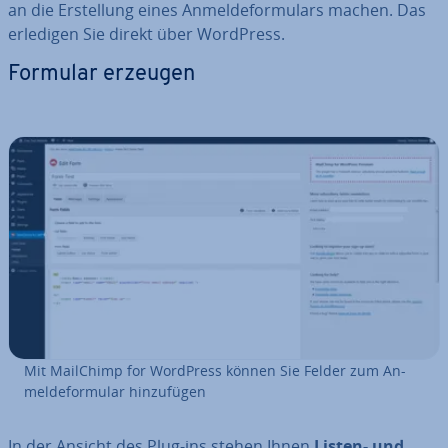
an die Er­stel­lung eines An­mel­de­for­mu­lars machen. Das
erledigen Sie direkt über WordPress.
Formular erzeugen
Mit MailChimp for WordPress können Sie Felder zum An­
mel­de­for­mu­lar hin­zu­fü­gen
In der Ansicht des Plug-ins stehen Ihnen
Listen- und