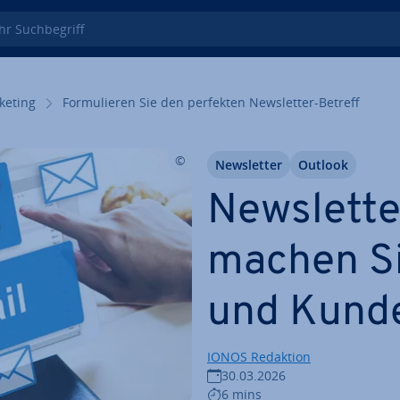
 Such­be­griff
keting
For­mu­lie­ren Sie den perfekten News­let­ter-Betreff
News­let­ter
Outlook
News­let­t
machen S
und Kunde
IONOS Redaktion
30.03.2026
6 mins