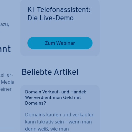
KI-Te­le­fon­as­sis­tent:
Die Live-Demo
dazu,
.
Zum Webinar
hnt
Beliebte Artikel
eil er­
al Media
 einer
Domain Verkauf- und Handel:
Wie verdient man Geld mit
Domains?
Domains kaufen und verkaufen
kann lukrativ sein – wenn man
denn weiß, wie man