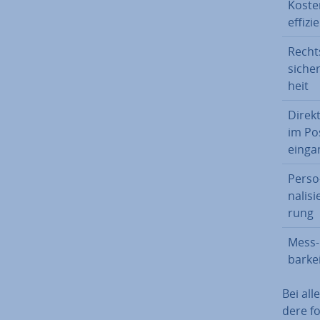
Kos­te
ef­fi­zi
Recht
si­cher
heit
Direk
im Po
ein­ga
Per­so
na­li­si
rung
Mess­
bar­ke
Bei all
de­re 