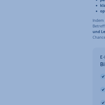
kl
op
Indem S
Betref
und Le
Chance
E-
Bi