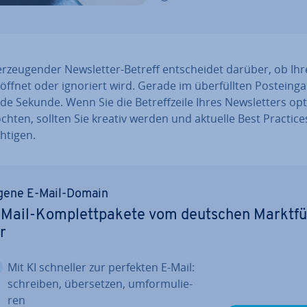
r­zeu­gen­der News­let­ter-Betreff ent­schei­det darüber, ob Ihr
öffnet oder ignoriert wird. Gerade im über­füll­ten Post­ein­g
ede Sekunde. Wenn Sie die Be­treff­zei­le Ihres News­let­ters op­t
hten, sollten Sie kreativ werden und aktuelle Best Practice
h­ti­gen.
gene E-Mail-Domain
Mail-Kom­plett­pa­ke­te vom deutschen Markt­f
r
Mit KI schneller zur perfekten E-Mail:
schreiben, über­set­zen, um­for­mu­lie­
ren