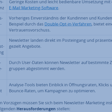
n­
Geringe Kosten und leicht be­dien­ba­re Umsetzung mit 
­enz
E-Mail Marketing-Software
.
s­
Vor­he­ri­ges Ein­ver­ständ­nis der Kundinnen und Kunde
­
Beispiel durch das
Double-Opt-in-Verfahren
, bietet ei
Ver­trau­ens­vor­schuss.
t
News­let­ter landen direkt im Post­ein­gang und prä­sen­ti
st­
gezielt Angebote.
ng
­
Durch User-Daten können News­let­ter auf bestimmte Zi
e­
grup­pen ab­ge­stimmt werden.
Analyse-Tools bieten Einblick in Öff­nungs­ra­ten, Klicks
it
Bounce-Raten, um Kampagnen zu op­ti­mie­ren.
en Vorzügen müssen Sie sich beim News­let­ter-Marketing ins­
folgenden
Her­aus­for­de­run­gen
stellen: