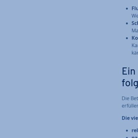
Fl
We
Sc
Ma
Ko
Ka
kä
Ein
folg
Die Be­
erfülle
Die vi
re­
pa