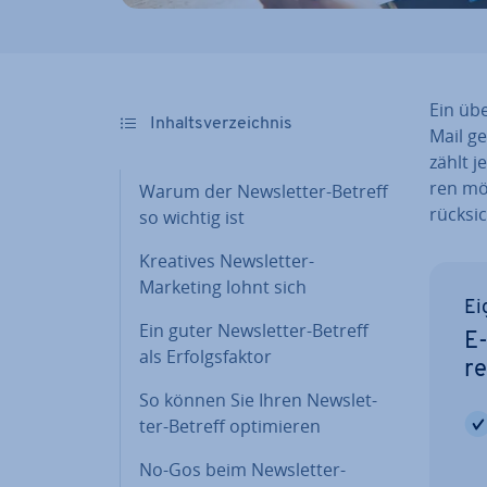
Ein übe
In­halts­ver­zeich­nis
Mail ge
zählt j
ren möc
Warum der News­let­ter-Betreff
rück­sic
so wichtig ist
Kreatives News­let­ter-
Marketing lohnt sich
Ei
Ein guter News­let­ter-Betreff
E-
als Er­folgs­fak­tor
re
So können Sie Ihren News­let­
ter-Betreff op­ti­mie­ren
No-Gos beim News­let­ter-