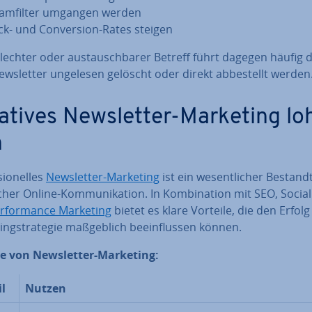
am­fil­ter umgangen werden
ick- und Con­ver­si­on-Rates steigen
lech­ter oder aus­tausch­ba­rer Betreff führt dagegen häufig 
ws­let­ter ungelesen gelöscht oder direkt ab­be­stellt werden
atives News­let­ter-Marketing lo
h
sio­nel­les
News­let­ter-Marketing
ist ein we­sent­li­cher Be­stand­t
i­cher Online-Kom­mu­ni­ka­ti­on. In Kom­bi­na­ti­on mit SEO, Soci
r­for­mance Marketing
bietet es klare Vorteile, die den Erfolg
ting­stra­te­gie maß­geb­lich be­ein­flus­sen können.
le von News­let­ter-Marketing:
il
Nutzen