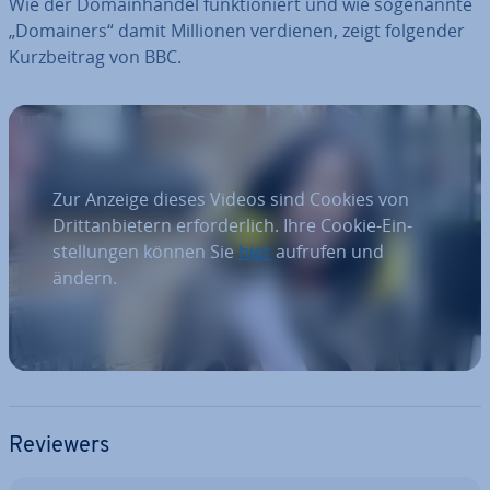
Wie der Do­main­han­del funk­tio­niert und wie so­ge­nann­te
„Domainers“ damit Millionen verdienen, zeigt folgender
Kurz­bei­trag von BBC.
Zur Anzeige dieses Videos sind Cookies von
Dritt­an­bie­tern er­for­der­lich. Ihre Cookie-Ein­
stel­lun­gen können Sie
hier
aufrufen und
ändern.
Reviewers