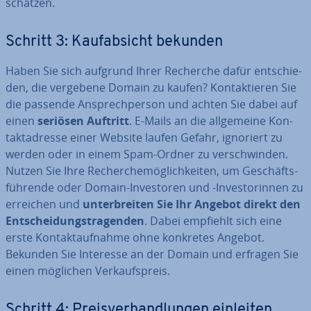
schät­zen.
Schritt 3: Kauf­ab­sicht bekunden
Haben Sie sich aufgrund Ihrer Recherche dafür ent­schie­
den, die vergebene Domain zu kaufen? Kon­tak­tie­ren Sie
die passende An­sprech­per­son und achten Sie dabei auf
einen
seriösen Auftritt
. E-Mails an die all­ge­mei­ne Kon­
takt­adres­se einer Website laufen Gefahr, ignoriert zu
werden oder in einem Spam-Ordner zu ver­schwin­den.
Nutzen Sie Ihre Re­cher­che­mög­lich­kei­ten, um Ge­schäfts­
füh­ren­de oder Domain-In­ves­to­ren und -In­ves­to­rin­nen zu
erreichen und
un­ter­brei­ten Sie Ihr Angebot direkt den
Ent­schei­dungs­tra­gen­den
. Dabei empfiehlt sich eine
erste Kon­takt­auf­nah­me ohne konkretes Angebot.
Bekunden Sie Interesse an der Domain und erfragen Sie
einen möglichen Ver­kaufs­preis.
Schritt 4: Preis­ver­hand­lun­gen einleiten