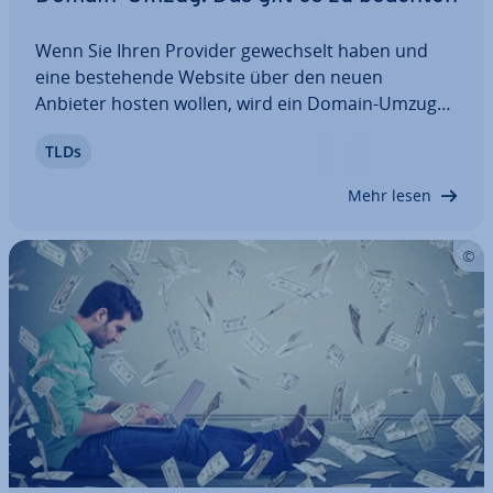
Wenn Sie Ihren Provider ge­wech­selt haben und
eine be­stehen­de Website über den neuen
Anbieter hosten wollen, wird ein Domain-Umzug
notwendig. Bei einer .de-Domain wurde dies
TLDs
früher über einen KK-Antrag geregelt. Mitt­ler­wei­le
sieht das Verfahren, eine be­stehen­de Domain auf
Mehr lesen
einen…