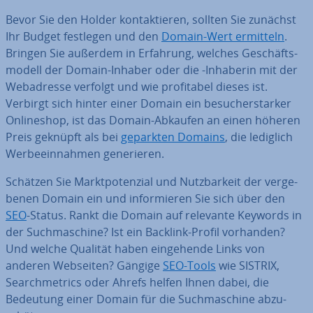
Bevor Sie den Holder kon­tak­tie­ren, sollten Sie zunächst
Ihr Budget festlegen und den
Domain-Wert ermitteln
.
Bringen Sie außerdem in Erfahrung, welches Ge­schäfts­
mo­dell der Domain-Inhaber oder die -Inhaberin mit der
Web­adres­se verfolgt und wie pro­fi­ta­bel dieses ist.
Verbirgt sich hinter einer Domain ein be­su­cher­star­ker
On­line­shop, ist das Domain-Abkaufen an einen höheren
Preis geknüpft als bei
geparkten Domains
, die lediglich
Wer­be­ein­nah­men ge­ne­rie­ren.
Schätzen Sie Markt­po­ten­zi­al und Nutz­bar­keit der ver­ge­
be­nen Domain ein und in­for­mie­ren Sie sich über den
SEO
-Status. Rankt die Domain auf relevante Keywords in
der Such­ma­schi­ne? Ist ein Backlink-Profil vorhanden?
Und welche Qualität haben ein­ge­hen­de Links von
anderen Webseiten? Gängige
SEO-Tools
wie SISTRIX,
Searchme­trics oder Ahrefs helfen Ihnen dabei, die
Bedeutung einer Domain für die Such­ma­schi­ne ab­zu­