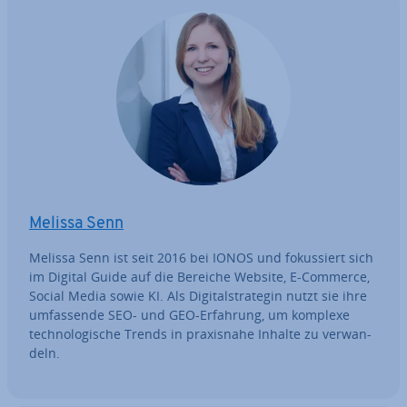
Melissa Senn
Melissa Senn ist seit 2016 bei IONOS und fo­kus­siert sich
im Digital Guide auf die Bereiche Website, E-Commerce,
Social Media sowie KI. Als Di­gi­tal­stra­te­gin nutzt sie ihre
um­fas­sen­de SEO- und GEO-Erfahrung, um komplexe
tech­no­lo­gi­sche Trends in pra­xis­na­he Inhalte zu ver­wan­
deln.