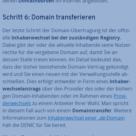
de­nen
Do­main­bör­sen
im Internet angeboten.
Schritt 6: Domain trans­fe­rie­ren
Der letzte Schritt der Domain-Über­tra­gung ist der of­fi­zi­
el­le
In­ha­ber­wech­sel bei der zu­stän­di­gen Registry
.
Dabei gibt der oder die aktuelle Inhabende seine Nut­zer­
rech­te für die vergebene Domain auf, damit Sie an
dessen Stelle treten können. Im Detail bedeutet das,
dass der bisher be­stehen­de Domain-Vertrag gekündigt
wird und Sie einen neuen mit der Ver­wal­tungs­stel­le ab­
schlie­ßen. Dies erfolgt entweder in Form eines
In­ha­ber­
wech­sel­an­trags
über den Provider des oder der bis­he­ri­
gen Domain-In­ha­ben­den oder im Rahmen eines
Pro­vi­
der­wech­sels
zu einem Anbieter Ihrer Wahl. Man spricht
in diesem Fall auch von einem
Do­main­trans­fer
. Weitere
In­for­ma­tio­nen zum
In­ha­ber­wech­sel einer
.de
-Domain
hält die DENIC für Sie bereit.