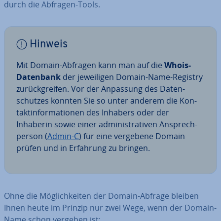
durch die Abfragen-Tools.
Hinweis
Mit Domain-Abfragen kann man auf die
Whois-
Datenbank
der je­wei­li­gen Domain-Name-Registry
zu­rück­grei­fen. Vor der Anpassung des Da­ten­
schut­zes konnten Sie so unter anderem die Kon­
takt­in­for­ma­tio­nen des Inhabers oder der
Inhaberin sowie einer ad­mi­nis­tra­ti­ven An­sprech­
per­son (
Admin-C
) für eine vergebene Domain
prüfen und in Erfahrung zu bringen.
Ohne die Mög­lich­kei­ten der Domain-Abfrage bleiben
Ihnen heute im Prinzip nur zwei Wege, wenn der Domain-
Name schon vergeben ist: