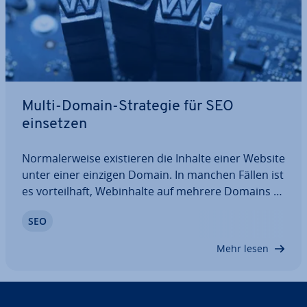
Multi-Domain-Strategie für SEO
einsetzen
Nor­ma­ler­wei­se exis­tie­ren die Inhalte einer Website
unter einer einzigen Domain. In manchen Fällen ist
es vor­teil­haft, Web­in­hal­te auf mehrere Domains zu
verteilen. Doch kann eine Website überhaupt
SEO
mehrere Domains haben und was bringen mir
mehrere Domains? Wir klären diese Fragen…
Mehr lesen