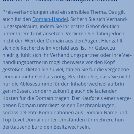
Preis­ver­hand­lun­gen sind ein sensibles Thema. Das gilt
auch für den
Domain-Handel
. Sichern Sie sich Ver­hand­
lungs­spiel­raum, indem Sie Ihr erstes Gebot deutlich
unter Ihrem Limit ansetzen. Verlieren Sie dabei jedoch
nicht den Wert der Domain aus den Augen. Hier zahlt
sich die Recherche im Vorfeld aus. Ist Ihr Gebot zu
niedrig, fühlt sich Ihr Ver­hand­lungs­part­ner oder Ihre Ver­
hand­lungs­part­ne­rin mög­li­cher­wei­se vor den Kopf
gestoßen. Bieten Sie zu viel, zahlen Sie für die vergebene
Domain mehr Geld als nötig. Beachten Sie, dass Sie nicht
nur die Ab­lö­se­sum­me für den In­ha­ber­wech­sel auf­brin­
gen müssen, sondern zukünftig auch die laufenden
Kosten für die Domain tragen. Der Kaufpreis einer ver­ge­
be­nen Domain un­ter­liegt keinen Be­schrän­kun­gen,
sodass beliebte Kom­bi­na­tio­nen aus Domain-Name und
Top-Level-Domain unter Umständen für mehrere hun­
dert­tau­send Euro den Besitz wechseln.