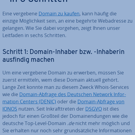
Eine vergebene
Domain zu kaufen
, kann häufig die
einzige Mög­lich­keit sein, an eine begehrte Web­adres­se zu
gelangen. Wie Sie dabei vorgehen, zeigt Ihnen unser
Leitfaden in sechs Schritten.
Schritt 1: Domain-Inhaber bzw. -Inhaberin
ausfindig machen
Um eine vergebene Domain zu erwerben, müssen Sie
zuerst ermitteln, wem diese Domain aktuell gehört.
Lange Zeit konnte man zu diesem Zweck Whois-Services
wie die
Domain-Abfrage des Deutschen Network In­for­
ma­ti­on Centers (DENIC)
oder die
Domain-Abfrage von
IONOS
nutzen. Seit In­kraft­tre­ten der
DSGVO
ist dies
jedoch für einen Großteil der Do­main­endun­gen wie die
deutsche Top-Level-Domain
.de
nicht mehr möglich und
Sie erhalten nur noch sehr grund­sätz­li­che In­for­ma­tio­nen