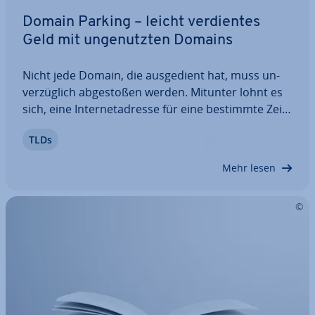
Domain Parking – leicht ver­dien­tes
Geld mit un­ge­nutz­ten Domains
Nicht jede Domain, die aus­ge­dient hat, muss un­
ver­züg­lich ab­ge­sto­ßen werden. Mitunter lohnt es
sich, eine In­ter­net­adres­se für eine bestimmte Zeit­
span­ne als geparkte Domain abrufbar zu halten,
TLDs
um Wer­be­ein­nah­men zu ge­ne­rie­ren. Dies ver­
schafft Domain-Inhabern ein Zeit­fens­ter, sich…
Mehr lesen