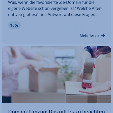
Was, wenn die fa­vo­ri­sier­te .de-Domain für die
eigene Website schon vergeben ist? Welche Al­ter­
na­ti­ven gibt es? Eine Antwort auf diese Fragen
bietet die große Auswahl an neuen Top-Level-
TLDs
Domains, auf die Sie seit einiger Zeit zu­rück­grei­fen
können. Denn neben .com oder .net gibt es…
Mehr lesen
Domain-Umzug: Das gilt es zu beachten