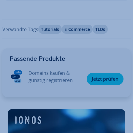
Verwandte Tags
Tutorials
E-Commerce
TLDs
Zum Hauptmenü
Passende Produkte
Domains kaufen &
Jetzt prüfen
günstig re­gis­trie­ren