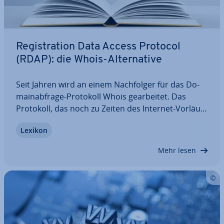
Re­gis­tra­ti­on Data Access Protocol
(RDAP): die Whois-Al­ter­na­ti­ve
Seit Jahren wird an einem Nach­fol­ger für das Do­
main­ab­fra­ge-Protokoll Whois ge­ar­bei­tet. Das
Protokoll, das noch zu Zeiten des Internet-Vor­läu­
fers ARPANET ent­wi­ckelt wurde, gilt aus ver­schie­
Lexikon
de­nen Gründen als nicht mehr zeitgemäß. Mit dem
Re­gis­tra­ti­on Data Access Protocol (RDAP)…
Mehr lesen