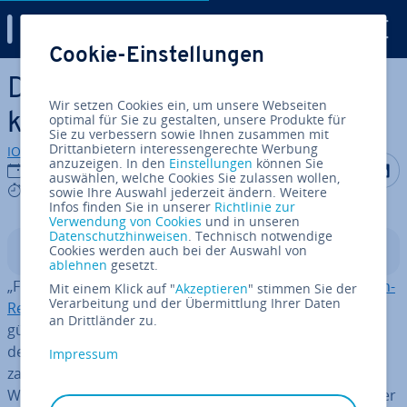
Digital Guide
Cookie-Einstellungen
Zum Haupt­in­halt springen
Domain vergeben? Das
Wir setzen Cookies ein, um unsere Webseiten
können Sie tun!
optimal für Sie zu gestalten, unsere Produkte für
Sie zu verbessern sowie Ihnen zusammen mit
Drittanbietern interessengerechte Werbung
IONOS Redaktion
anzuzeigen. In den
Einstellungen
können Sie
Auf Facebo
Auf Tw
A
18.10.2024
auswählen, welche Cookies Sie zulassen wollen,
6 mins
sowie Ihre Auswahl jederzeit ändern. Weitere
Infos finden Sie in unserer
Richtlinie zur
Verwendung von Cookies
und in unseren
Datenschutzhinweisen
. Technisch notwendige
Cookies werden auch bei der Auswahl von
In­halts­ver­zeich­nis
ablehnen
gesetzt.
„First come, first served.“ Das Verfahren bei der
Domain-
Mit einem Klick auf "
Akzeptieren
" stimmen Sie der
Verarbeitung und der Übermittlung Ihrer Daten
Re­gis­trie­rung
ist simpel, führt gemeinsam mit den
an Drittländer zu.
günstigen Domain-Preisen jedoch zu einer zu­neh­men­
den
Ver­knap­pung prä­gnan­ter Web­adres­sen
– trotz
Impressum
zahl­rei­cher
neuer Top-Level-Domains
. Ist auch Ihre
Wunsch-Domain vergeben, können Sie den Inhaber oder