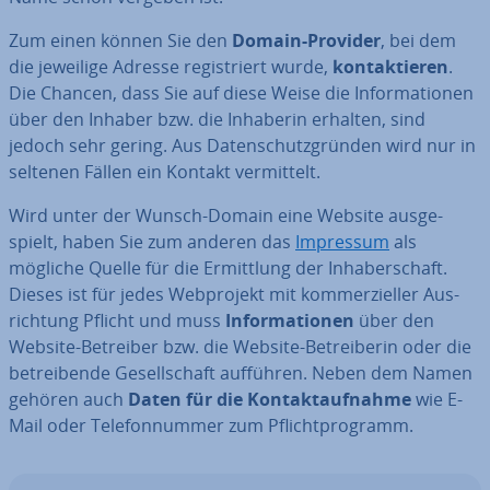
Zum einen können Sie den
Domain-Provider
, bei dem
die jeweilige Adresse re­gis­triert wurde,
kon­tak­tie­ren
.
Die Chancen, dass Sie auf diese Weise die In­for­ma­tio­nen
über den Inhaber bzw. die Inhaberin erhalten, sind
jedoch sehr gering. Aus Da­ten­schutz­grün­den wird nur in
seltenen Fällen ein Kontakt ver­mit­telt.
Wird unter der Wunsch-Domain eine Website aus­ge­
spielt, haben Sie zum anderen das
Impressum
als
mögliche Quelle für die Er­mitt­lung der In­ha­ber­schaft.
Dieses ist für jedes Web­pro­jekt mit kom­mer­zi­el­ler Aus­
rich­tung Pflicht und muss
In­for­ma­tio­nen
über den
Website-Betreiber bzw. die Website-Be­trei­be­rin oder die
be­trei­ben­de Ge­sell­schaft aufführen. Neben dem Namen
gehören auch
Daten für die Kon­takt­auf­nah­me
wie E-
Mail oder Te­le­fon­num­mer zum Pflicht­pro­gramm.