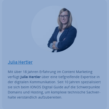
Julia Hertler
Mit über 18 Jahren Erfahrung im Content Marketing
verfügt
Julia Hertler
über eine tief­grei­fen­de Expertise in
der digitalen Kom­mu­ni­ka­ti­on. Seit 10 Jahren spe­zia­li­siert
sie sich beim IONOS Digital Guide auf die Schwer­punk­te
Domains und Hosting, um komplexe tech­ni­sche Sach­ver­
hal­te ver­ständ­lich auf­zu­be­rei­ten.