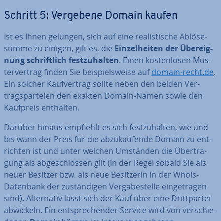
Schritt 5: Vergebene Domain kaufen
Ist es Ihnen gelungen, sich auf eine rea­lis­ti­sche Ab­lö­se­
sum­me zu einigen, gilt es, die
Ein­zel­hei­ten der Über­eig­
nung schrift­lich fest­zu­hal­ten
. Einen kos­ten­lo­sen Mus­
ter­ver­trag finden Sie bei­spiels­wei­se auf
domain-recht.de
.
Ein solcher Kauf­ver­trag sollte neben den beiden Ver­
trags­par­tei­en den exakten Domain-Namen sowie den
Kaufpreis enthalten.
Darüber hinaus empfiehlt es sich fest­zu­hal­ten, wie und
bis wann der Preis für die ab­zu­kau­fen­de Domain zu ent­
rich­ten ist und unter welchen Umständen die Über­tra­
gung als ab­ge­schlos­sen gilt (in der Regel sobald Sie als
neuer Besitzer bzw. als neue Be­sit­ze­rin in der Whois-
Datenbank der zu­stän­di­gen Ver­ga­be­stel­le ein­ge­tra­gen
sind). Al­ter­na­tiv lässt sich der Kauf über eine Dritt­par­tei
abwickeln. Ein ent­spre­chen­der Service wird von ver­schie­