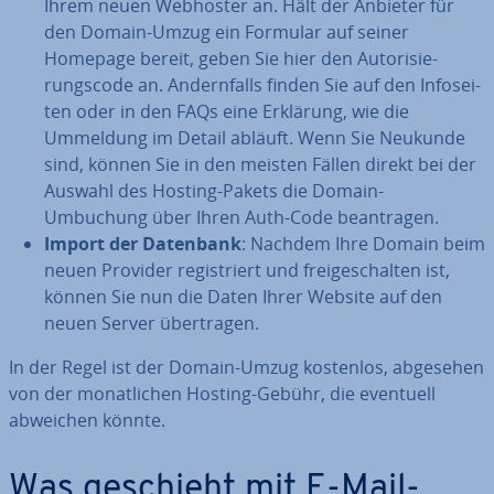
Ihrem neuen Webhoster an. Hält der Anbieter für
den Domain-Umzug ein Formular auf seiner
Homepage bereit, geben Sie hier den Au­to­ri­sie­
rungs­code an. An­dern­falls finden Sie auf den In­fo­sei­
ten oder in den FAQs eine Erklärung, wie die
Ummeldung im Detail abläuft. Wenn Sie Neukunde
sind, können Sie in den meisten Fällen direkt bei der
Auswahl des Hosting-Pakets die Domain-
Umbuchung über Ihren Auth-Code be­an­tra­gen.
Import der Datenbank
: Nachdem Ihre Domain beim
neuen Provider re­gis­triert und frei­ge­schal­ten ist,
können Sie nun die Daten Ihrer Website auf den
neuen Server über­tra­gen.
In der Regel ist der Domain-Umzug kostenlos, abgesehen
von der mo­nat­li­chen Hosting-Gebühr, die eventuell
abweichen könnte.
Was geschieht mit E-Mail-