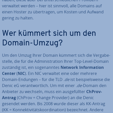
verwaltet werden – hier ist sinnvoll, alle Domains auf
einen Hoster zu über­tra­gen, um Kosten und Aufwand
gering zu halten.
Wer kümmert sich um den
Domain-Umzug?
Um den Umzug Ihrer Domain kümmert sich die Ver­ga­be­
stel­le, die für die Ad­mi­nis­tra­ti­on Ihrer Top-Level-Domain
zuständig ist, ein so­ge­nann­tes
Network In­for­ma­ti­on
Center
(
NIC
). Ein NIC verwaltet eine oder mehrere
Domain-Endungen – für die TLD
.de
ist bei­spiels­wei­se die
Denic eG ver­ant­wort­lich. Um mit einer
.de
-Domain den
Anbieter zu wechseln, muss ein aus­ge­füll­ter
ChProv-
Antrag
(ChProv = Change Provider) an die Denic
gesendet werden. Bis 2008 wurde dieser als KK-Antrag
(KK = Kon­nek­ti­vi­täts­ko­or­di­na­ti­on) be­zeich­net. Andere