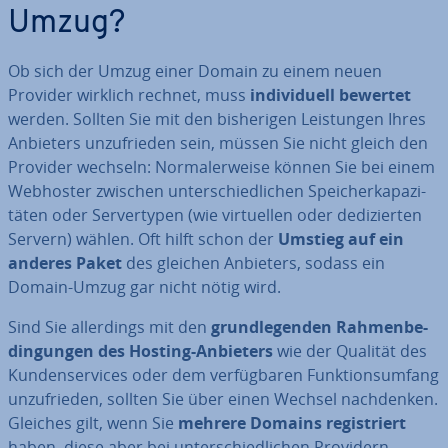
Umzug?
Ob sich der Umzug einer Domain zu einem neuen
Provider wirklich rechnet, muss
in­di­vi­du­ell bewertet
werden. Sollten Sie mit den bis­he­ri­gen Leis­tun­gen Ihres
Anbieters un­zu­frie­den sein, müssen Sie nicht gleich den
Provider wechseln: Nor­ma­ler­wei­se können Sie bei einem
Webhoster zwischen un­ter­schied­li­chen Spei­cher­ka­pa­zi­
tä­ten oder Ser­ver­ty­pen (wie vir­tu­el­len oder de­di­zier­ten
Servern) wählen. Oft hilft schon der
Umstieg auf ein
anderes Paket
des gleichen Anbieters, sodass ein
Domain-Umzug gar nicht nötig wird.
Sind Sie al­ler­dings mit den
grund­le­gen­den Rah­men­be­
din­gun­gen des Hosting-Anbieters
wie der Qualität des
Kun­den­ser­vices oder dem ver­füg­ba­ren Funk­ti­ons­um­fang
un­zu­frie­den, sollten Sie über einen Wechsel nach­den­ken.
Gleiches gilt, wenn Sie
mehrere Domains re­gis­triert
haben, diese aber bei un­ter­schied­li­chen Providern