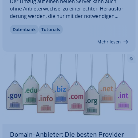
Der Umzug auf einen neuen Server kann auch
ohne An­bie­ter­wech­sel zu einer echten Her­aus­for­
de­rung werden, die nur mit der not­wen­di­gen
Sorgfalt und einer gut geplanten Strategie zu be­
Datenbank
Tutorials
wäl­ti­gen ist. Denn nur so kann man die In­te­gri­tät
der Daten, die auf einen neuen Server über­tra­
Mehr lesen
gen…
Domain-Anbieter: Die besten Provider