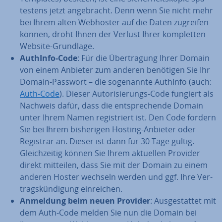
tes­tens jetzt an­ge­bracht. Denn wenn Sie nicht mehr
bei Ihrem alten Webhoster auf die Daten zugreifen
können, droht Ihnen der Verlust Ihrer kom­plet­ten
Website-Grundlage.
AuthInfo-Code
: Für die Über­tra­gung Ihrer Domain
von einem Anbieter zum anderen benötigen Sie Ihr
Domain-Passwort – die so­ge­nann­te AuthInfo (auch:
Auth-Code
). Dieser Au­to­ri­sie­rungs-Code fungiert als
Nachweis dafür, dass die ent­spre­chen­de Domain
unter Ihrem Namen re­gis­triert ist. Den Code fordern
Sie bei Ihrem bis­he­ri­gen Hosting-Anbieter oder
Registrar an. Dieser ist dann für 30 Tage gültig.
Gleich­zei­tig können Sie Ihrem aktuellen Provider
direkt mitteilen, dass Sie mit der Domain zu einem
anderen Hoster wechseln werden und ggf. Ihre Ver­
trags­kün­di­gung ein­rei­chen.
Anmeldung beim neuen Provider
: Aus­ge­stat­tet mit
dem Auth-Code melden Sie nun die Domain bei