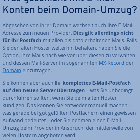
Konten beim Domain-Umzug?
Abgesehen von Ihrer Domain wechselt auch Ihre E-Mail-
Adresse zum neuen Provider.
Dies gilt al­ler­dings nicht
für Ihr Postfach
mit allen bis dato er­hal­te­nen Mails. Falls
Sie den alten Hoster weiterhin behalten, haben Sie die
Option, Ihre Mails nach wie vor über diesen zu verwalten
und dessen Mail-Server im so­ge­nann­ten
MX-Record
der
Domain
ein­zu­tra­gen.
Sie können aber auch Ihr
kom­plet­tes E-Mail-Postfach
auf den neuen Server über­tra­gen
– was Sie unbedingt
durch­füh­ren sollten, wenn Sie beim alten Hoster
kündigen. Das können Sie entweder manuell machen –
was gerade bei gut gefüllten Post­fä­chern einen gewissen
Aufwand bedeutet – oder Sie nehmen einen E-Mail-
Umzug beim Provider in Anspruch, der mitt­ler­wei­le von
vielen Hostern angeboten wird.