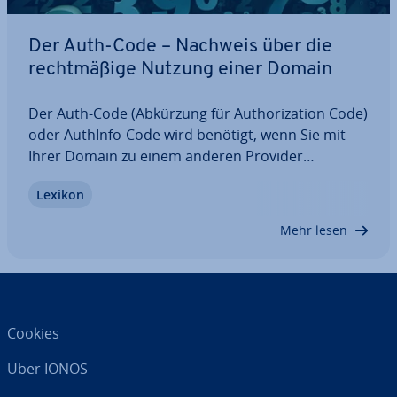
Der Auth-Code – Nachweis über die
recht­mä­ßi­ge Nutzung einer Domain
Der Auth-Code (Abkürzung für Aut­ho­riza­ti­on Code)
oder AuthInfo-Code wird benötigt, wenn Sie mit
Ihrer Domain zu einem anderen Provider
umziehen wollen. Mit der Abfrage des Codes stellt
Lexikon
der neue Provider sicher, dass Sie der re­gis­trier­te
Nutzer der Domain sind. Deshalb ist es…
Mehr lesen
Cookies
Über IONOS