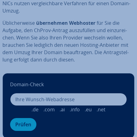
NICs nutzen ver­gleich­ba­re Verfahren für einen Domain-
Umzug.
Üb­li­cher­wei­se
über­neh­men Webhoster
für Sie die
Aufgabe, den ChProv-Antrag aus­zu­fül­len und ein­zu­rei­
chen. Wenn Sie also Ihren Provider wechseln wollen,
brauchen Sie lediglich den neuen Hosting-Anbieter mit
dem Umzug Ihrer Domain be­auf­tra­gen. Die An­trag­stel­
lung erfolgt dann durch diesen.
Domain-Check
.de
.com
.ai
.info
.eu
.net
Prüfen