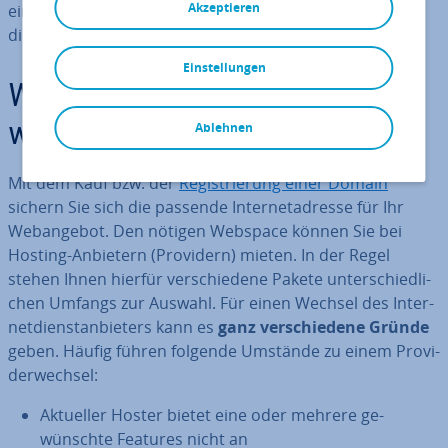
Akzeptieren
einer Domain den Provider wechseln sollten und wie
dieser Umzug von­stat­ten­geht.
Einstellungen
Warum den Provider
Ablehnen
wechseln?
Mit dem Kauf bzw. der
Re­gis­trie­rung einer Domain
sichern Sie sich die passende In­ter­net­adres­se für Ihr
Web­an­ge­bot. Den nötigen Webspace können Sie bei
Hosting-Anbietern (Providern) mieten. In der Regel
stehen Ihnen hierfür ver­schie­de­ne Pakete un­ter­schied­li­
chen Umfangs zur Auswahl. Für einen Wechsel des In­ter­
net­dienst­an­bie­ters kann es
ganz ver­schie­de­ne Gründe
geben. Häufig führen folgende Umstände zu einem Pro­vi­
der­wech­sel:
Aktueller Hoster bietet eine oder mehrere ge­
wünsch­te Features nicht an