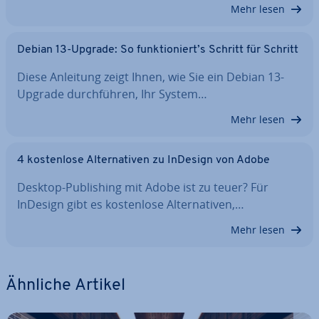
Mehr lesen
Debian 13-Upgrade: So funk­tio­niert’s Schritt für Schritt
Diese Anleitung zeigt Ihnen, wie Sie ein Debian 13-
Upgrade durch­füh­ren, Ihr System…
Mehr lesen
4 kos­ten­lo­se Al­ter­na­ti­ven zu InDesign von Adobe
Desktop-Pu­bli­shing mit Adobe ist zu teuer? Für
InDesign gibt es kos­ten­lo­se Al­ter­na­ti­ven,…
Mehr lesen
Ähnliche Artikel