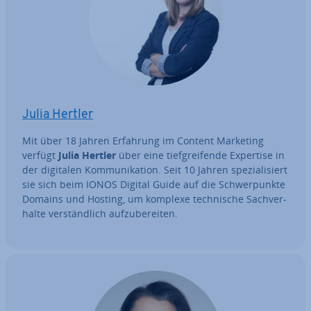
Julia Hertler
Mit über 18 Jahren Erfahrung im Content Marketing
verfügt
Julia Hertler
über eine tief­grei­fen­de Expertise in
der digitalen Kom­mu­ni­ka­ti­on. Seit 10 Jahren spe­zia­li­siert
sie sich beim IONOS Digital Guide auf die Schwer­punk­te
Domains und Hosting, um komplexe tech­ni­sche Sach­ver­
hal­te ver­ständ­lich auf­zu­be­rei­ten.