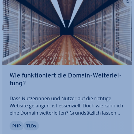
Wie funk­tio­niert die Domain-Wei­ter­lei­
tung?
Dass Nut­ze­rin­nen und Nutzer auf die richtige
Website gelangen, ist es­sen­zi­ell. Doch wie kann ich
eine Domain wei­ter­lei­ten? Grund­sätz­lich lassen
sich Domain-Wei­ter­lei­tun­gen ser­ver­sei­tig oder
PHP
TLDs
client­ba­siert umsetzen. Zur ersten Kategorie