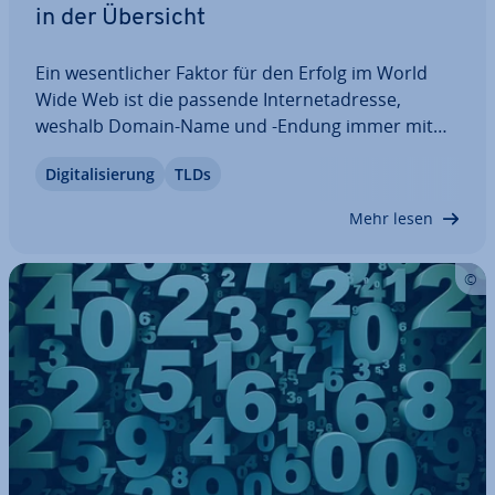
in der Übersicht
Ein we­sent­li­cher Faktor für den Erfolg im World
Wide Web ist die passende In­ter­net­adres­se,
weshalb Domain-Name und -Endung immer mit
Bedacht gewählt werden sollten. Bei der Na­mens­
Di­gi­ta­li­sie­rung
TLDs
fin­dung haben Website-Besitzer aber spä­tes­tens
seit der Ver­öf­fent­li­chung der neuen ge­ne­ri­schen…
Mehr lesen