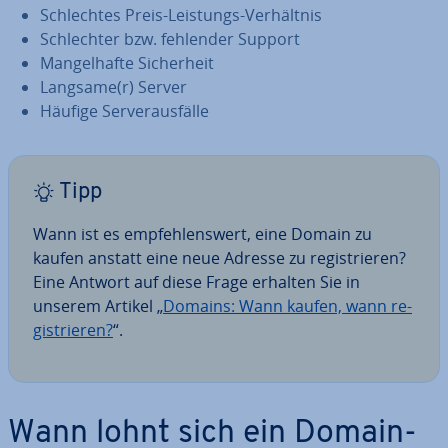
Schlech­tes Preis-Leistungs-Ver­hält­nis
Schlech­ter bzw. fehlender Support
Man­gel­haf­te Si­cher­heit
Langsame(r) Server
Häufige Ser­ver­aus­fäl­le
Tipp
Wann ist es emp­feh­lens­wert, eine Domain zu
kaufen anstatt eine neue Adresse zu re­gis­trie­ren?
Eine Antwort auf diese Frage erhalten Sie in
unserem Artikel „
Domains: Wann kaufen, wann re­
gis­trie­ren?
“.
Wann lohnt sich ein Domain-