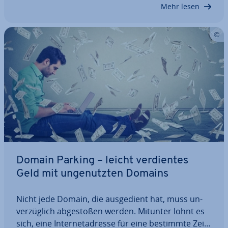
gehören Wei­ter­lei­tun­gen via .htaccess oder…
Mehr lesen
Domain Parking – leicht ver­dien­tes
Geld mit un­ge­nutz­ten Domains
Nicht jede Domain, die aus­ge­dient hat, muss un­
ver­züg­lich ab­ge­sto­ßen werden. Mitunter lohnt es
sich, eine In­ter­net­adres­se für eine bestimmte Zeit­