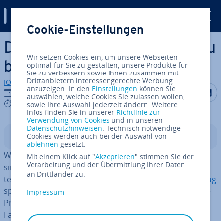
Digital Guide
Cookie-Einstellungen
Zum Haupt­in­halt springen
Domain-Umzug: Das gilt es zu
Wir setzen Cookies ein, um unsere Webseiten
beachten
optimal für Sie zu gestalten, unsere Produkte für
Sie zu verbessern sowie Ihnen zusammen mit
Drittanbietern interessengerechte Werbung
IONOS Redaktion
anzuzeigen. In den
Einstellungen
können Sie
Auf Facebo
Auf Tw
A
18.10.2024
auswählen, welche Cookies Sie zulassen wollen,
6 mins
sowie Ihre Auswahl jederzeit ändern. Weitere
Infos finden Sie in unserer
Richtlinie zur
Verwendung von Cookies
und in unseren
Datenschutzhinweisen
. Technisch notwendige
Cookies werden auch bei der Auswahl von
In­halts­ver­zeich­nis
ablehnen
gesetzt.
Wenn Sie mit Ihrem aktuellen Webhoster un­zu­frie­den
Mit einem Klick auf "
Akzeptieren
" stimmen Sie der
Verarbeitung und der Übermittlung Ihrer Daten
sind, können Sie mit Ihrer Domain zu einem anderen In­
an Drittländer zu.
ter­net­dienst-Anbieter umziehen. Für den
Domain-Umzug
spielen Verfahren wie das so­ge­nann­te ChProv („Change
Impressum
Provider“, früher: KK-Antrag) und weitere we­sent­li­che
Faktoren eine Rolle. Wir erklären Ihnen, wann Sie mit