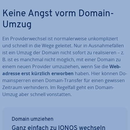
Keine Angst vorm Domain-
Umzug
Ein Pro­vi­der­wech­sel ist nor­ma­ler­wei­se un­kom­pli­ziert
und schnell in die Wege geleitet. Nur in Aus­nah­me­fäl­len
ist ein Umzug der Domain nicht sofort zu rea­li­sie­ren – z.
B. ist es manchmal nicht möglich, mit einer Domain zu
einem neuen Provider um­zu­zie­hen, wenn Sie die
Web­
adres­se erst kürzlich erworben
haben. Hier können Do­
main­sper­ren einen Domain-Transfer für einen gewissen
Zeitraum ver­hin­dern. Im Regelfall geht ein Domain-
Umzug aber schnell von­stat­ten.
Domain umziehen
Ganz einfach zu IONOS wechseln