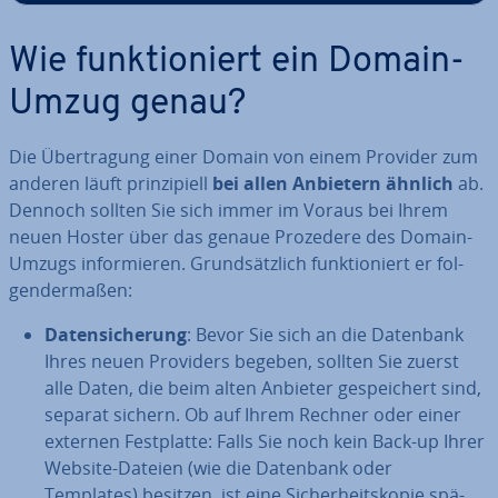
Wie funk­tio­niert ein Domain-
Umzug genau?
Die Über­tra­gung einer Domain von einem Provider zum
anderen läuft prin­zi­pi­ell
bei allen Anbietern ähnlich
ab.
Dennoch sollten Sie sich immer im Voraus bei Ihrem
neuen Hoster über das genaue Prozedere des Domain-
Umzugs in­for­mie­ren. Grund­sätz­lich funk­tio­niert er fol­
gen­der­ma­ßen:
Da­ten­si­che­rung
: Bevor Sie sich an die Datenbank
Ihres neuen Providers begeben, sollten Sie zuerst
alle Daten, die beim alten Anbieter ge­spei­chert sind,
separat sichern. Ob auf Ihrem Rechner oder einer
externen Fest­plat­te: Falls Sie noch kein Back-up Ihrer
Website-Dateien (wie die Datenbank oder
Templates) besitzen, ist eine Si­cher­heits­ko­pie spä­