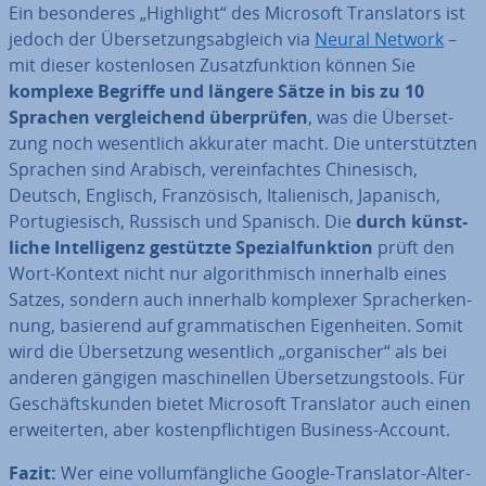
Ein be­son­de­res „Highlight“ des Microsoft Trans­la­tors ist
jedoch der Über­set­zungs­ab­gleich via
Neural Network
–
mit dieser kos­ten­lo­sen Zu­satz­funk­ti­on können Sie
komplexe Begriffe und längere Sätze in bis zu 10
Sprachen ver­glei­chend über­prü­fen
, was die Über­set­
zung noch we­sent­lich akkurater macht. Die un­ter­stütz­ten
Sprachen sind Arabisch, ver­ein­fach­tes Chi­ne­sisch,
Deutsch, Englisch, Fran­zö­sisch, Ita­lie­nisch, Japanisch,
Por­tu­gie­sisch, Russisch und Spanisch. Die
durch künst­
li­che In­tel­li­genz gestützte Spe­zi­al­funk­ti­on
prüft den
Wort-Kontext nicht nur al­go­rith­misch innerhalb eines
Satzes, sondern auch innerhalb komplexer Sprach­er­ken­
nung, basierend auf gram­ma­ti­schen Ei­gen­hei­ten. Somit
wird die Über­set­zung we­sent­lich „or­ga­ni­scher“ als bei
anderen gängigen ma­schi­nel­len Über­set­zungs­tools. Für
Ge­schäfts­kun­den bietet Microsoft Trans­la­tor auch einen
er­wei­ter­ten, aber kos­ten­pflich­ti­gen Business-Account.
Fazit:
Wer eine voll­um­fäng­li­che Google-Trans­la­tor-Al­ter­