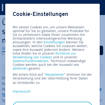
Digital Guide
Cookie-Einstellungen
Zum Haupt­in­halt springen
Über­set­zungs­tools: Prak­ti­
Wir setzen Cookies ein, um unsere Webseiten
sche Google-Translate-Al­ter­
optimal für Sie zu gestalten, unsere Produkte für
Sie zu verbessern sowie Ihnen zusammen mit
Drittanbietern interessengerechte Werbung
na­ti­ven im Netz
anzuzeigen. In den
Einstellungen
können Sie
auswählen, welche Cookies Sie zulassen wollen,
IONOS Redaktion
Auf Facebook teilen
Auf Twitter teilen
Auf LinkedIn tei
sowie Ihre Auswahl jederzeit ändern. Weitere
19.05.2020
Infos finden Sie in unserer
Richtlinie zur
Verwendung von Cookies
und in unseren
Datenschutzhinweisen
. Technisch notwendige
Cookies werden auch bei der Auswahl von
ablehnen
gesetzt.
In­halts­ver­zeich­nis
Mit einem Klick auf "
Akzeptieren
" stimmen Sie der
Die digitale Welt wird immer globaler und in­ter­na­tio­na­
Verarbeitung und der Übermittlung Ihrer Daten
an Drittländer zu.
ler. Ob im Web 2.0, den sozialen Netz­wer­ken, bei der
Arbeit oder im Urlaub:
Online-Sprach­hil­fen wie
Google
Impressum
Translate
un­ter­stüt­zen uns dabei, mit fremden
Sprachen zu­recht­zu­kom­men. Das brow­ser­ba­sier­te Über­