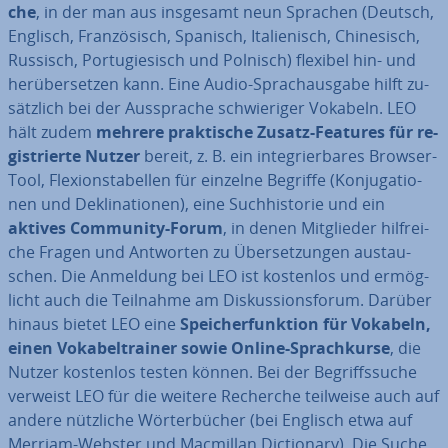
che
, in der man aus insgesamt neun Sprachen (Deutsch,
Englisch, Fran­zö­sisch, Spanisch, Ita­lie­nisch, Chi­ne­sisch,
Russisch, Por­tu­gie­sisch und Polnisch) flexibel hin- und
her­über­set­zen kann. Eine Audio-Sprach­aus­ga­be hilft zu­
sätz­lich bei der Aus­spra­che schwie­ri­ger Vokabeln. LEO
hält zudem
mehrere prak­ti­sche Zusatz-Features für re­
gis­trier­te Nutzer
bereit, z. B. ein in­te­grier­ba­res Browser-
Tool, Fle­xi­ons­ta­bel­len für einzelne Begriffe (Kon­ju­ga­tio­
nen und De­kli­na­tio­nen), eine Such­his­to­rie und ein
aktives Community-Forum
, in denen Mit­glie­der hilf­rei­
che Fragen und Antworten zu Über­set­zun­gen aus­tau­
schen. Die Anmeldung bei LEO ist kostenlos und er­mög­
licht auch die Teilnahme am Dis­kus­si­ons­fo­rum. Darüber
hinaus bietet LEO eine
Spei­cher­funk­ti­on für Vokabeln,
einen Vo­ka­bel­trai­ner sowie Online-Sprach­kur­se
, die
Nutzer kostenlos testen können. Bei der Be­griffs­su­che
verweist LEO für die weitere Recherche teilweise auch auf
andere nützliche Wör­ter­bü­cher (bei Englisch etwa auf
Merriam-Webster und Macmillan Dic­tion­a­ry). Die Suche