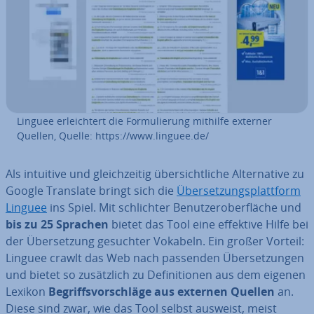
Linguee er­leich­tert die For­mu­lie­rung mithilfe externer
Quellen, Quelle: https://www.linguee.de/
Als intuitive und gleich­zei­tig über­sicht­li­che Al­ter­na­ti­ve zu
Google Translate bringt sich die
Über­set­zungs­platt­form
Linguee
ins Spiel. Mit schlich­ter Be­nut­zer­ober­flä­che und
bis zu 25 Sprachen
bietet das Tool eine effektive Hilfe bei
der Über­set­zung gesuchter Vokabeln. Ein großer Vorteil:
Linguee crawlt das Web nach passenden Über­set­zun­gen
und bietet so zu­sätz­lich zu
De­fi­ni­tio­nen aus dem eigenen
Lexikon
Be­griffs­vor­schlä­ge aus externen Quellen
an.
Diese sind zwar, wie das Tool selbst ausweist, meist