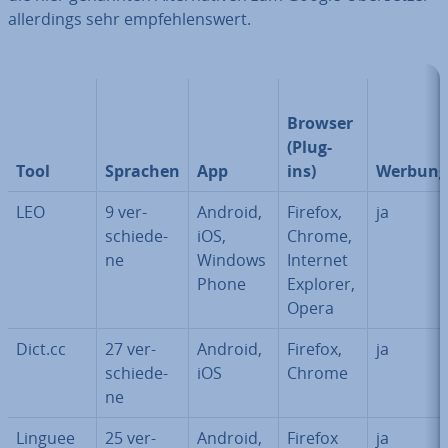
al­ler­dings sehr emp­feh­lens­wert.
Browser
(Plug-
Tool
Sprachen
App
ins)
Werbung
LEO
9 ver­
Android,
Firefox,
ja
schie­de­
iOS,
Chrome,
ne
Windows
Internet
Phone
Explorer,
Opera
Dict.cc
27 ver­
Android,
Firefox,
ja
schie­de­
iOS
Chrome
ne
Linguee
25 ver­
Android,
Firefox
ja