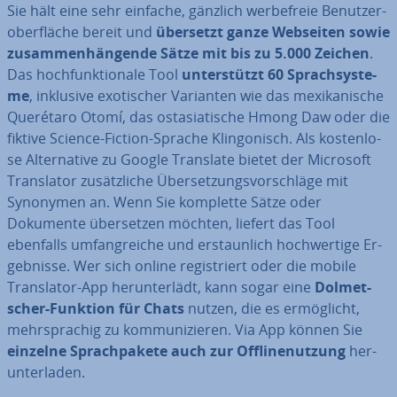
Sie hält eine sehr einfache, gänzlich wer­be­freie Be­nut­zer­
ober­flä­che bereit und
übersetzt ganze Webseiten sowie
zu­sam­men­hän­gen­de Sätze mit bis zu 5.000 Zeichen
.
Das hoch­funk­tio­na­le Tool
un­ter­stützt 60 Sprach­sys­te­
me
, inklusive exo­ti­scher Varianten wie das me­xi­ka­ni­sche
Querétaro Otomí, das ost­asia­ti­sche Hmong Daw oder die
fiktive Science-Fiction-Sprache Klin­go­nisch. Als kos­ten­lo­
se Al­ter­na­ti­ve zu Google Translate bietet der Microsoft
Trans­la­tor zu­sätz­li­che Über­set­zungs­vor­schlä­ge mit
Synonymen an. Wenn Sie komplette Sätze oder
Dokumente über­set­zen möchten, liefert das Tool
ebenfalls um­fang­rei­che und er­staun­lich hoch­wer­ti­ge Er­
geb­nis­se. Wer sich online re­gis­triert oder die mobile
Trans­la­tor-App her­un­ter­lädt, kann sogar eine
Dol­met­
scher-Funktion für Chats
nutzen, die es er­mög­licht,
mehr­spra­chig zu kom­mu­ni­zie­ren. Via App können Sie
einzelne Sprach­pa­ke­te auch zur Off­linen­ut­zung
her­
un­ter­la­den.