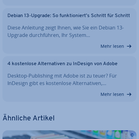
Debian 13-Upgrade: So funk­tio­niert’s Schritt für Schritt
Diese Anleitung zeigt Ihnen, wie Sie ein Debian 13-
Upgrade durch­füh­ren, Ihr System…
Mehr lesen
4 kos­ten­lo­se Al­ter­na­ti­ven zu InDesign von Adobe
Desktop-Pu­bli­shing mit Adobe ist zu teuer? Für
InDesign gibt es kos­ten­lo­se Al­ter­na­ti­ven,…
Mehr lesen
Ähnliche Artikel