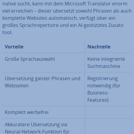
na­ti­ve sucht, kann mit dem Microsoft Trans­la­tor enorm
viel erreichen – dieser übersetzt sowohl Phrasen als auch
komplette Websites au­to­ma­tisch, verfügt über ein
großes Sprach­re­per­toire und ein AI-ge­stütz­tes Zu­satz­
tool.
Vorteile
Nachteile
Große Sprach­aus­wahl
Keine in­te­grier­te
Such­ma­schi­ne
Über­set­zung ganzer Phrasen und
Re­gis­trie­rung
Webseiten
notwendig (für
Business-
Features)
Komplett werbefrei
Ak­ku­ra­te­re Über­set­zung via
Neural-Network-Funktion für