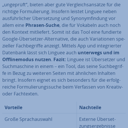
„ungeprüft“, bieten aber gute Ver­gleichs­an­sät­ze für die
richtige For­mu­lie­rung. Insofern leistet Linguee neben
aus­führ­li­cher Über­set­zung und Syn­onym­fin­dung vor
allem eine
Phrasen-Suche
, die für Vokabeln auch noch
den Kontext mit­lie­fert. Somit ist das Tool eine fundierte
Google-Über­set­zer-Al­ter­na­ti­ve, die auch Va­ria­tio­nen spe­
zi­el­ler Fach­be­grif­fe anzeigt. Mittels App und in­te­grier­ter
Datenbank lässt sich Linguee auch
unterwegs und im
Off­line­mo­dus nutzen
.
Fazit:
Linguee ist Über­set­zer und
Such­ma­schi­ne in einem – ein Tool, das seine Such­be­grif­
fe in Bezug zu weiteren Seiten mit ähnlichen Inhalten
bringt. Insofern eignet es sich besonders für die er­folg­
rei­che For­mu­lie­rungs­su­che beim Verfassen von Kreativ-
oder Fach­tex­ten.
Vorteile
Nachteile
Große Sprach­aus­wahl
Externe Über­set­
zungs­er­geb­nis­se