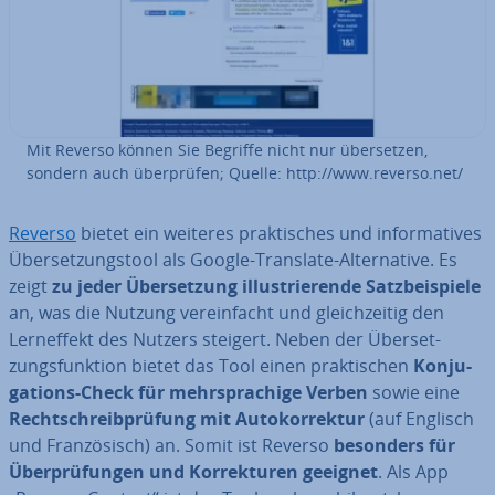
Mit Reverso können Sie Begriffe nicht nur über­set­zen,
sondern auch über­prü­fen; Quelle: http://www.reverso.net/
Reverso
bietet ein weiteres prak­ti­sches und in­for­ma­ti­ves
Über­set­zungs­tool als Google-Translate-Al­ter­na­ti­ve. Es
zeigt
zu jeder Über­set­zung il­lus­trie­ren­de Satz­bei­spie­le
an, was die Nutzung ver­ein­facht und gleich­zei­tig den
Lern­ef­fekt des Nutzers steigert. Neben der Über­set­
zungs­funk­ti­on bietet das Tool einen prak­ti­schen
Kon­ju­
ga­ti­ons-Check für mehr­spra­chi­ge Verben
sowie
eine
Recht­schreib­prü­fung
mit Au­to­kor­rek­tur
(auf Englisch
und Fran­zö­sisch) an. Somit ist Reverso
besonders für
Über­prü­fun­gen und Kor­rek­tu­ren geeignet
. Als App