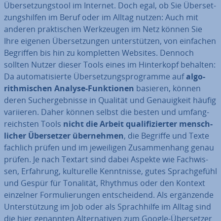
Über­set­zungs­tool im Internet. Doch egal, ob Sie Über­set­
zungs­hil­fen im Beruf oder im Alltag nutzen: Auch mit
anderen prak­ti­schen Werk­zeu­gen im Netz können Sie
Ihre eigenen Über­set­zun­gen un­ter­stüt­zen, von einfachen
Begriffen bis hin zu kom­plet­ten Websites. Dennoch
sollten Nutzer dieser Tools eines im Hin­ter­kopf behalten:
Da au­to­ma­ti­sier­te Über­set­zungs­pro­gram­me auf
al­go­
rith­mi­schen Analyse-Funk­tio­nen
basieren, können
deren Such­ergeb­nis­se in Qualität und Ge­nau­ig­keit häufig
variieren. Daher können selbst die besten und um­fang­
reichs­ten Tools
nicht die Arbeit qua­li­fi­zier­ter mensch­
li­cher Über­set­zer über­neh­men
, die Begriffe und Texte
fachlich prüfen und im je­wei­li­gen Zu­sam­men­hang genau
prüfen. Je nach Textart sind dabei Aspekte wie Fach­wis­
sen, Erfahrung, kul­tu­rel­le Kennt­nis­se, gutes Sprach­ge­fühl
und Gespür für Tonalität, Rhythmus oder den Kontext
einzelner For­mu­lie­run­gen ent­schei­dend. Als er­gän­zen­de
Un­ter­stüt­zung im Job oder als Sprach­hil­fe im Alltag sind
die hier genannten Al­ter­na­ti­ven zum Google-Über­set­zer