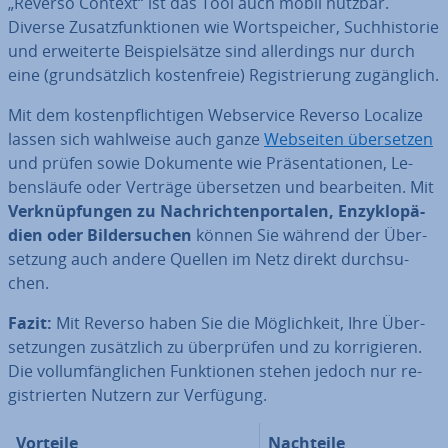
„Reverso Context“ ist das Tool auch mobil nutzbar.
Diverse Zu­satz­funk­tio­nen wie Wort­spei­cher, Such­his­to­rie
und er­wei­ter­te Bei­spiel­sät­ze sind al­ler­dings nur durch
eine (grund­sätz­lich kos­ten­freie) Re­gis­trie­rung zu­gäng­lich.
Mit dem kos­ten­pflich­ti­gen Web­ser­vice Reverso Localize
lassen sich wahlweise auch ganze
Webseiten über­set­zen
und prüfen sowie Dokumente wie Prä­sen­ta­tio­nen, Le­
bens­läu­fe oder Verträge über­set­zen und be­ar­bei­ten. Mit
Ver­knüp­fun­gen zu Nach­rich­ten­por­ta­len, En­zy­klo­pä­
dien oder Bil­der­su­chen
können Sie während der Über­
set­zung auch andere Quellen im Netz direkt durch­su­
chen.
Fazit:
Mit Reverso haben Sie die Mög­lich­keit, Ihre Über­
set­zun­gen zu­sätz­lich zu über­prü­fen und zu kor­ri­gie­ren.
Die voll­um­fäng­li­chen Funk­tio­nen stehen jedoch nur re­
gis­trier­ten Nutzern zur Verfügung.
Vorteile
Nachteile