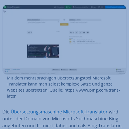
Mit dem mehr­spra­chi­gen Über­set­zungs­tool Microsoft
Trans­la­tor kann man selbst komplexe Sätze und ganze
Websites über­set­zen, Quelle: https://www.bing.com/trans­
la­tor
Die
Über­set­zungs­ma­schi­ne Microsoft Trans­la­tor
wird
unter der Domain von Mi­cro­softs Such­ma­schi­ne Bing
angeboten und firmiert daher auch als Bing Trans­la­tor.