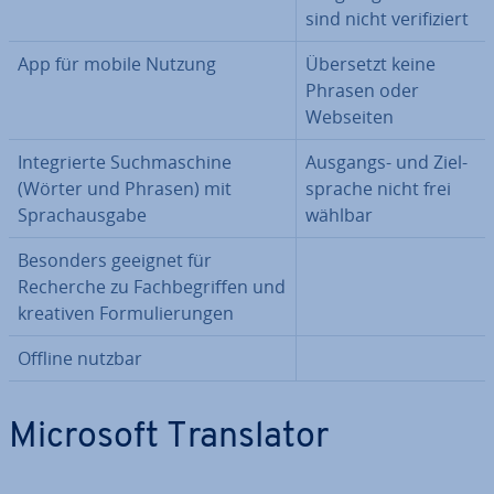
sind nicht ve­ri­fi­ziert
App für mobile Nutzung
Übersetzt keine
Phrasen oder
Webseiten
In­te­grier­te Such­ma­schi­ne
Ausgangs- und Ziel­
(Wörter und Phrasen) mit
spra­che nicht frei
Sprach­aus­ga­be
wählbar
Besonders geeignet für
Recherche zu Fach­be­grif­fen und
kreativen For­mu­lie­run­gen
Offline nutzbar
Microsoft Trans­la­tor