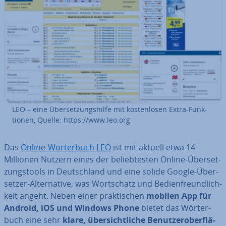
LEO – eine Über­set­zungs­hil­fe mit kos­ten­lo­sen Extra-Funk­
tio­nen, Quelle: https://www.leo.org
Das
Online-Wör­ter­buch LEO
ist mit aktuell etwa 14
Millionen Nutzern eines der be­lieb­tes­ten Online-Über­set­
zungs­tools in Deutsch­land und eine solide Google-Über­
set­zer-Al­ter­na­ti­ve, was Wort­schatz und Be­dien­freund­lich­
keit angeht. Neben einer prak­ti­schen
mobilen App
für
Android, iOS und Windows Phone
bietet das Wör­ter­
buch eine sehr
klare, über­sicht­li­che Be­nut­zer­ober­flä­