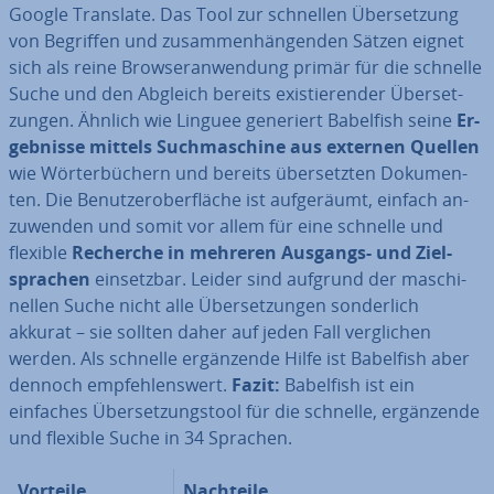
Google Translate. Das Tool zur schnellen Über­set­zung
von Begriffen und zu­sam­men­hän­gen­den Sätzen eignet
sich als reine Brow­ser­an­wen­dung primär für die schnelle
Suche und den Abgleich bereits exis­tie­ren­der Über­set­
zun­gen. Ähnlich wie Linguee generiert Babelfish seine
Er­
geb­nis­se mittels Such­ma­schi­ne
aus externen Quellen
wie Wör­ter­bü­chern und bereits über­setz­ten Do­ku­men­
ten. Die Be­nut­zer­ober­flä­che ist auf­ge­räumt, einfach an­
zu­wen­den und somit vor allem für eine schnelle und
flexible
Recherche in mehreren Ausgangs- und Ziel­
spra­chen
ein­setz­bar. Leider sind aufgrund der ma­schi­
nel­len Suche nicht alle Über­set­zun­gen son­der­lich
akkurat – sie sollten daher auf jeden Fall ver­gli­chen
werden. Als schnelle er­gän­zen­de Hilfe ist Babelfish aber
dennoch emp­feh­lens­wert.
Fazit:
Babelfish ist ein
einfaches Über­set­zungs­tool für die schnelle, er­gän­zen­de
und flexible Suche in 34 Sprachen.
Vorteile
Nachteile