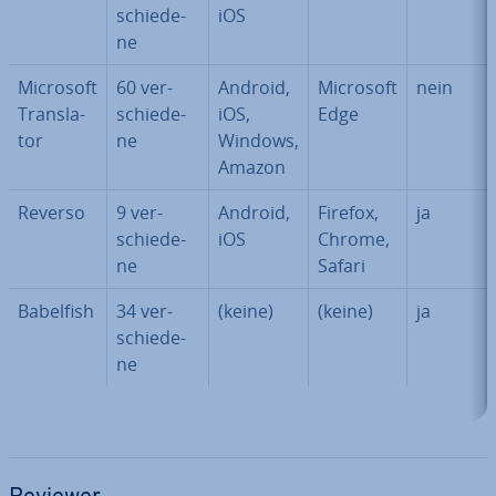
schie­de­
iOS
ne
Microsoft
60 ver­
Android,
Microsoft
nein
Trans­la­
schie­de­
iOS,
Edge
tor
ne
Windows,
Amazon
Reverso
9 ver­
Android,
Firefox,
ja
schie­de­
iOS
Chrome,
ne
Safari
Babelfish
34 ver­
(keine)
(keine)
ja
schie­de­
ne