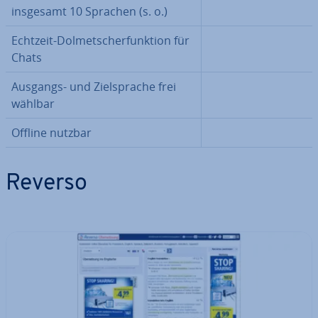
insgesamt 10 Sprachen (s. o.)
Echtzeit-Dol­met­scher­funk­ti­on für
Chats
Ausgangs- und Ziel­spra­che frei
wählbar
Offline nutzbar
Reverso