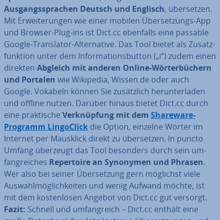
Aus­gangs­spra­chen Deutsch und Englisch
, über­set­zen.
Mit Er­wei­te­run­gen wie einer mobilen Über­set­zungs-App
und Browser-Plug-ins ist Dict.cc ebenfalls eine passable
Google-Trans­la­tor-Al­ter­na­ti­ve. Das Tool bietet als Zu­satz­
funk­ti­on unter dem In­for­ma­ti­ons­but­ton („i“) zudem einen
direkten
Abgleich mit anderen Online-Wör­ter­bü­chern
und Portalen
wie Wikipedia, Wissen.de oder auch
Google. Vokabeln können Sie zu­sätz­lich her­un­ter­la­den
und offline nutzen. Darüber hinaus bietet Dict.cc durch
eine prak­ti­sche
Ver­knüp­fung mit dem
Shareware-
Programm
Lin­go­Click
die Option, einzelne Wörter im
Internet per Mausklick direkt zu über­set­zen. In puncto
Umfang überzeugt das Tool besonders durch sein um­
fang­rei­ches
Re­per­toire an Synonymen und Phrasen
.
Wer also bei seiner Über­set­zung gern möglichst viele
Aus­wahl­mög­lich­kei­ten und wenig Aufwand möchte, ist
mit dem kos­ten­lo­sen Angebot von Dict.cc gut versorgt.
Fazit:
Schnell und um­fang­reich – Dict.cc enthält eine