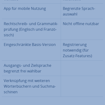
App für mobile Nutzung
Begrenzte Sprach­
aus­wahl
Recht­schreib- und Gram­ma­tik­
Nicht offline nutzbar
prü­fung (Englisch und Fran­zö­
sisch)
Ein­ge­schränk­te Basis-Version
Re­gis­trie­rung
notwendig (für
Zusatz-Features)
Ausgangs- und Ziel­spra­che
begrenzt frei wählbar
Ver­knüp­fung mit weiteren
Wör­ter­bü­chern und Such­ma­
schi­nen