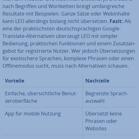
nach Begriffen und Wort­ket­ten bringt um­fang­rei­che
Resultate mit Bei­spie­len. Ganze Sätze oder Web­in­hal­te
kann LEO al­ler­dings bislang nicht über­set­zen.
Fazit:
Als
eine der prak­tischs­ten deutsch­spra­chi­gen Google-
Translate-Al­ter­na­ti­ven überzeugt LEO mit simpler
Bedienung, prak­ti­schen Funk­tio­nen und einem Zu­satz­an­
ge­bot für re­gis­trier­te Nutzer. Wer jedoch Über­set­zun­gen
für exo­ti­sche­re Sprachen, komplexe Phrasen oder einen
Off­line­mo­dus sucht, muss nach Al­ter­na­ti­ven schauen.
Vorteile
Nachteile
Einfache, über­sicht­li­che Be­nut­
Begrenzte Sprach­
zer­ober­flä­che
aus­wahl
App für mobile Nutzung
Übersetzt keine
Phrasen oder
Websites