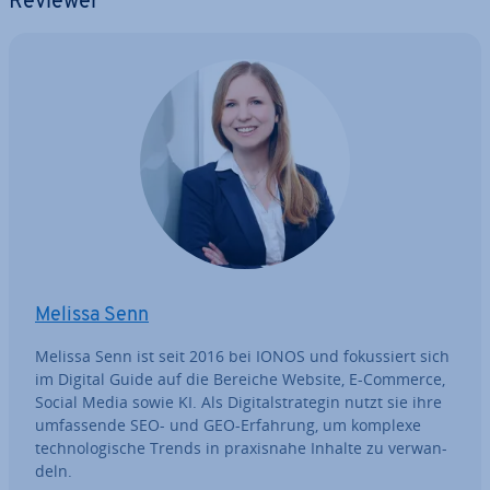
Reviewer
Melissa Senn
Melissa Senn ist seit 2016 bei IONOS und fo­kus­siert sich
im Digital Guide auf die Bereiche Website, E-Commerce,
Social Media sowie KI. Als Di­gi­tal­stra­te­gin nutzt sie ihre
um­fas­sen­de SEO- und GEO-Erfahrung, um komplexe
tech­no­lo­gi­sche Trends in pra­xis­na­he Inhalte zu ver­wan­
deln.