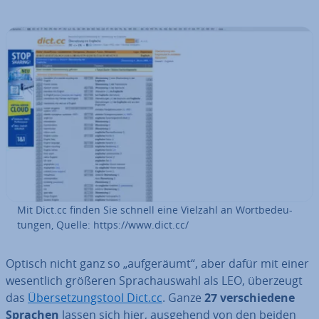
Mit Dict.cc finden Sie schnell eine Vielzahl an Wort­be­deu­
tun­gen, Quelle: https://www.dict.cc/
Optisch nicht ganz so „auf­ge­räumt“, aber dafür mit einer
we­sent­lich größeren Sprach­aus­wahl als LEO, überzeugt
das
Über­set­zungs­tool Dict.cc
. Ganze
27 ver­schie­de­ne
Sprachen
lassen sich hier, ausgehend von den beiden