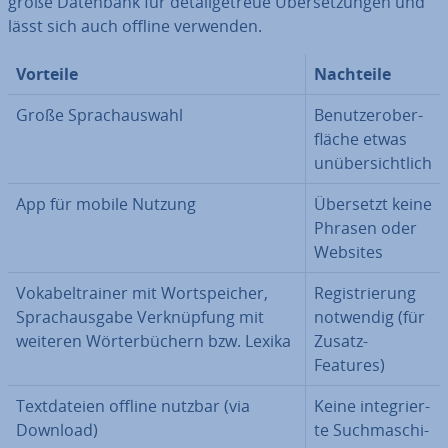
große Datenbank für de­tail­ge­treue Über­set­zun­gen und
lässt sich auch offline verwenden.
Vorteile
Nachteile
Große Sprach­aus­wahl
Be­nut­zer­ober­
flä­che etwas
un­über­sicht­lich
App für mobile Nutzung
Übersetzt keine
Phrasen oder
Websites
Vo­ka­bel­trai­ner mit Wort­spei­cher,
Re­gis­trie­rung
Sprach­aus­ga­be Ver­knüp­fung mit
notwendig (für
weiteren Wör­ter­bü­chern bzw. Lexika
Zusatz-
Features)
Text­da­tei­en offline nutzbar (via
Keine in­te­grier­
Download)
te Such­ma­schi­