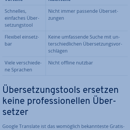
Schnelles,
Nicht immer passende Über­set­
einfaches Über­
zun­gen
set­zungs­tool
Flexibel ein­setz­
Keine um­fas­sen­de Suche mit un­
bar
ter­schied­li­chen Über­set­zungs­vor­
schlä­gen
Viele ver­schie­de­
Nicht offline nutzbar
ne Sprachen
Über­set­zungs­tools ersetzen
keine pro­fes­sio­nel­len Über­
set­zer
Google Translate ist das womöglich be­kann­tes­te Gratis-