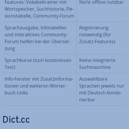
Features: Vo­ka­bel­trai­ner mit
Nicht offline nutzbar
Wort­spei­cher, Such­his­to­rie, Fle­
xi­ons­ta­bel­le, Community-Forum
Sprach­aus­ga­be, In­fo­ta­bel­len
Re­gis­trie­rung
und in­ter­ak­ti­ves Community-
notwendig (für
Forum helfen bei der Über­set­
Zusatz-Features)
zung
Sprach­kur­se (zum kos­ten­lo­sen
Keine in­te­grier­te
Test)
Such­ma­schi­ne
Info-Fenster mit Zu­satz­in­for­ma­
Aus­wähl­ba­re
tio­nen und weiteren Wör­ter­
Sprachen jeweils nur
buch-Links
mit Deutsch kom­bi­
nier­bar
Dict.cc