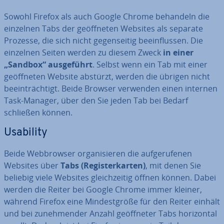
Sowohl Firefox als auch Google Chrome behandeln die
einzelnen Tabs der ge­öff­ne­ten Websites als separate
Prozesse, die sich nicht ge­gen­sei­tig be­ein­flus­sen. Die
einzelnen Seiten werden zu diesem Zweck
in einer
„Sandbox“ aus­ge­führt
. Selbst wenn ein Tab mit einer
ge­öff­ne­ten Website abstürzt, werden die übrigen nicht
be­ein­träch­tigt. Beide Browser verwenden einen internen
Task-Manager, über den Sie jeden Tab bei Bedarf
schließen können.
Usability
Beide Web­brow­ser or­ga­ni­sie­ren die auf­ge­ru­fe­nen
Websites über
Tabs (Re­gis­ter­kar­ten)
, mit denen Sie
beliebig viele Websites gleich­zei­tig öffnen können. Dabei
werden die Reiter bei Google Chrome immer kleiner,
während Firefox eine Min­dest­grö­ße für den Reiter einhält
und bei zu­neh­men­der Anzahl ge­öff­ne­ter Tabs ho­ri­zon­tal