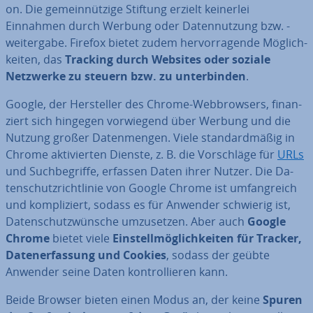
on. Die ge­mein­nüt­zi­ge Stiftung erzielt keinerlei
Einnahmen durch Werbung oder Da­ten­nut­zung bzw. -
wei­ter­ga­be. Firefox bietet zudem her­vor­ra­gen­de Mög­lich­
kei­ten, das
Tracking durch Websites oder soziale
Netzwerke zu steuern bzw. zu un­ter­bin­den
.
Google, der Her­stel­ler des Chrome-Web­brow­sers, fi­nan­
ziert sich hingegen vor­wie­gend über Werbung und die
Nutzung großer Da­ten­men­gen. Viele stan­dard­mä­ßig in
Chrome ak­ti­vier­ten Dienste, z. B. die Vor­schlä­ge für
URLs
und Such­be­grif­fe, erfassen Daten ihrer Nutzer. Die Da­
ten­schutz­richt­li­nie von Google Chrome ist um­fang­reich
und kom­pli­ziert, sodass es für Anwender schwierig ist,
Da­ten­schutz­wün­sche um­zu­set­zen. Aber auch
Google
Chrome
bietet viele
Ein­stell­mög­lich­kei­ten für Tracker,
Da­ten­er­fas­sung und Cookies
, sodass der geübte
Anwender seine Daten kon­trol­lie­ren kann.
Beide Browser bieten einen Modus an, der keine
Spuren