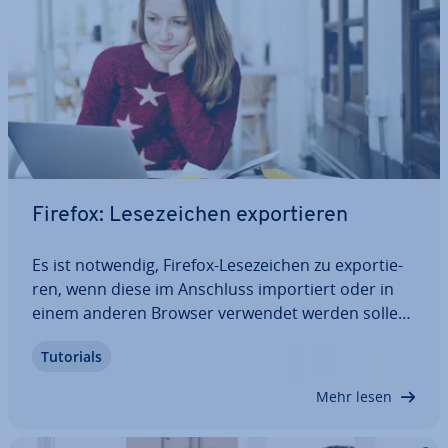
Firefox: Le­se­zei­chen ex­por­tie­ren
Es ist notwendig, Firefox-Le­se­zei­chen zu ex­por­tie­
ren, wenn diese im Anschluss im­por­tiert oder in
einem anderen Browser verwendet werden sollen.
So müssen die Firefox-Le­se­zei­chen nicht manuell
Tutorials
über­tra­gen werden, was eine Menge Zeit spart. Mit
der passenden Anleitung gelingt der…
Mehr lesen