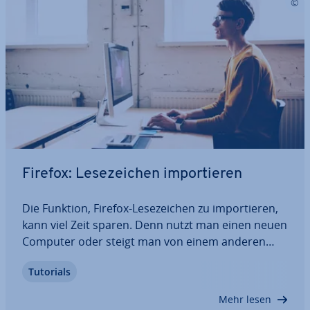
Firefox: Le­se­zei­chen im­por­tie­ren
Die Funktion, Firefox-Le­se­zei­chen zu im­por­tie­ren,
kann viel Zeit sparen. Denn nutzt man einen neuen
Computer oder steigt man von einem anderen
Browser auf Firefox um, ist es mühselig, diese
Tutorials
Daten manuell zu über­tra­gen. Aber mit nur
wenigen Klicks lassen sich in Firefox…
Mehr lesen