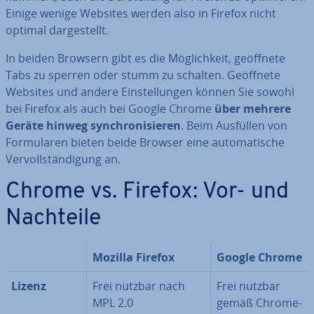
Einige wenige Websites werden also in Firefox nicht
optimal dar­ge­stellt.
In beiden Browsern gibt es die Mög­lich­keit, geöffnete
Tabs zu sperren oder stumm zu schalten. Geöffnete
Websites und andere Ein­stel­lun­gen können Sie sowohl
bei Firefox als auch bei Google Chrome
über mehrere
Geräte hinweg syn­chro­ni­sie­ren
. Beim Ausfüllen von
For­mu­la­ren bieten beide Browser eine au­to­ma­ti­sche
Ver­voll­stän­di­gung an.
Chrome vs. Firefox: Vor- und
Nachteile
Mozilla Firefox
Google Chrome
Lizenz
Frei nutzbar nach
Frei nutzbar
MPL 2.0
gemäß Chrome-