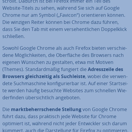
scrollt. Dadurch ist bei Firefox immer ein Teil des
Website-Titels zu sehen, während Sie sich auf Google
Chrome nur am Symbol („Favicon“) ori­en­tie­ren können.
Die winzigen Reiter können bei Chrome dazu führen,
dass Sie den Tab mit einem ver­se­hent­li­chen Dop­pel­klick
schließen.
Sowohl Google Chrome als auch Firefox bieten ver­schie­
de­ne Mög­lich­kei­ten, die Ober­flä­che des Browsers nach
eigenen Wünschen zu gestalten, etwa mit Motiven
(Themes). Stan­dard­mä­ßig fungiert die
Adress­zei­le des
Browsers gleich­zei­tig als Such­leis­te
, wobei die ver­wen­
de­te Such­ma­schi­ne kon­fi­gu­rier­bar ist. Auf einer Start­sei­
te werden häufig besuchte Websites zum schnellen Wie­
der­fin­den über­sicht­lich angeboten.
Die
markt­be­herr­schen­de Stellung
von Google Chrome
führt dazu, dass praktisch jede Website für Chrome
optimiert ist, während nicht jeder Ent­wick­ler sich darum
kümmert, auch die Dar­stel­lung für Firefox zu op­ti­mie­ren.