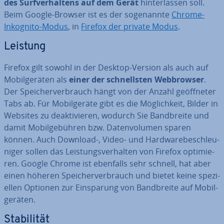
des Surf­ver­hal­tens auf dem Gerät
hin­ter­las­sen soll.
Beim Google-Browser ist es der so­ge­nann­te
Chrome-
Inkognito-Modus
, in
Firefox der private Modus
.
Leistung
Firefox gilt sowohl in der Desktop-Version als auch auf
Mo­bil­ge­rä­ten als
einer der schnells­ten Web­brow­ser
.
Der Spei­cher­ver­brauch hängt von der Anzahl ge­öff­ne­ter
Tabs ab. Für Mo­bil­ge­rä­te gibt es die Mög­lich­keit, Bilder in
Websites zu de­ak­ti­vie­ren, wodurch Sie Band­brei­te und
damit Mo­bil­ge­büh­ren bzw. Da­ten­vo­lu­men sparen
können. Auch Download-, Video- und Hard­ware­be­schleu­
ni­ger sollen das Leis­tungs­ver­hal­ten von Firefox op­ti­mie­
ren. Google Chrome ist ebenfalls sehr schnell, hat aber
einen höheren Spei­cher­ver­brauch und bietet keine spe­zi­
el­len Optionen zur Ein­spa­rung von Band­brei­te auf Mo­bil­
ge­rä­ten.
Sta­bi­li­tät