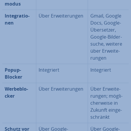
mo­dus
In­te­gra­tio­
Über Er­wei­te­run­gen
Gmail, Google
nen
Docs, Google-
Über­set­zer,
Google-Bil­der­
su­che, weitere
über Er­wei­te­
run­gen
Popup-
In­te­griert
In­te­griert
Blocker
Wer­be­blo­
Über Er­wei­te­run­gen
Über Er­wei­te­
cker
run­gen; mög­li­
cher­wei­se in
Zukunft ein­ge­
schränkt
Schutz vor
Über Google-
Über Google-