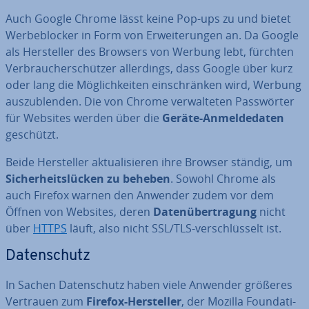
Auch Google Chrome lässt keine Pop-ups zu und bietet
Wer­be­blo­cker in Form von Er­wei­te­run­gen an. Da Google
als Her­stel­ler des Browsers von Werbung lebt, fürchten
Ver­brau­cher­schüt­zer al­ler­dings, dass Google über kurz
oder lang die Mög­lich­kei­ten ein­schrän­ken wird, Werbung
aus­zu­blen­den. Die von Chrome ver­wal­te­ten Pass­wör­ter
für Websites werden über die
Geräte-An­mel­de­da­ten
geschützt.
Beide Her­stel­ler ak­tua­li­sie­ren ihre Browser ständig, um
Si­cher­heits­lü­cken zu beheben
. Sowohl Chrome als
auch Firefox warnen den Anwender zudem vor dem
Öffnen von Websites, deren
Da­ten­über­tra­gung
nicht
über
HTTPS
läuft, also nicht SSL/TLS-ver­schlüs­selt ist.
Da­ten­schutz
In Sachen Da­ten­schutz haben viele Anwender größeres
Vertrauen zum
Firefox
-Her­stel­ler
, der Mozilla Foun­da­ti­