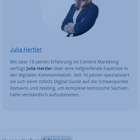
Julia Hertler
Mit über 18 Jahren Erfahrung im Content Marketing
verfügt
Julia Hertler
über eine tief­grei­fen­de Expertise in
der digitalen Kom­mu­ni­ka­ti­on. Seit 10 Jahren spe­zia­li­siert
sie sich beim IONOS Digital Guide auf die Schwer­punk­te
Domains und Hosting, um komplexe tech­ni­sche Sach­ver­
hal­te ver­ständ­lich auf­zu­be­rei­ten.