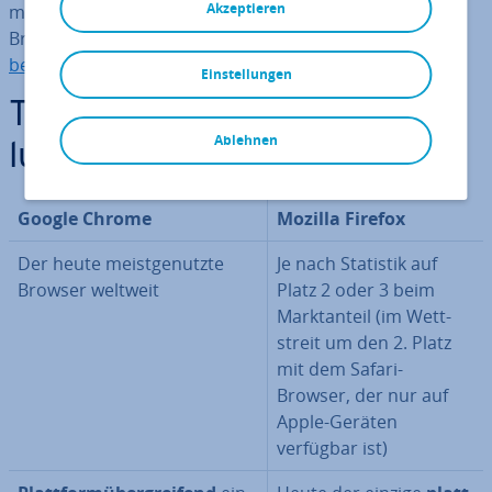
Akzeptieren
ma­tio­nen und einen Überblick zu allen aktuellen
Browsern finden Sie in unserer
Übersicht über die
besten Browser
.
Einstellungen
Ta­bel­la­ri­sche Ge­gen­über­stel­
Ablehnen
lung: Firefox vs. Chrome
Google Chrome
Mozilla Firefox
Der heute meist­ge­nutz­te
Je nach Statistik auf
Browser weltweit
Platz 2 oder 3 beim
Markt­an­teil (im Wett­
streit um den 2. Platz
mit dem Safari-
Browser, der nur auf
Apple-Geräten
verfügbar ist)