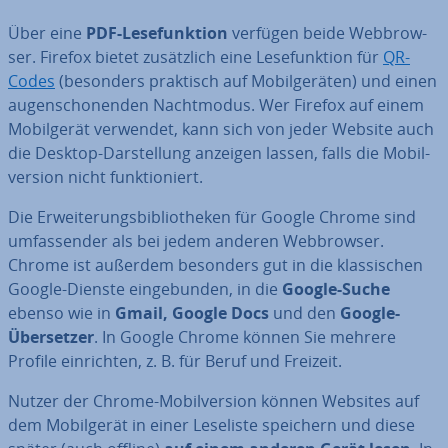
Über eine
PDF-Le­se­funk­ti­on
verfügen beide Web­brow­
ser. Firefox bietet zu­sätz­lich eine Le­se­funk­ti­on für
QR-
Codes
(besonders praktisch auf Mo­bil­ge­rä­ten) und einen
au­gen­scho­nen­den Nacht­mo­dus. Wer Firefox auf einem
Mo­bil­ge­rät verwendet, kann sich von jeder Website auch
die Desktop-Dar­stel­lung anzeigen lassen, falls die Mo­bil­
ver­si­on nicht funk­tio­niert.
Die Er­wei­te­rungs­bi­blio­the­ken für Google Chrome sind
um­fas­sen­der als bei jedem anderen Web­brow­ser.
Chrome ist außerdem besonders gut in die klas­si­schen
Google-Dienste ein­ge­bun­den, in die
Google-Suche
ebenso wie in
Gmail, Google Docs
und den
Google-
Über­set­zer
. In Google Chrome können Sie mehrere
Profile ein­rich­ten, z. B. für Beruf und Freizeit.
Nutzer der Chrome-Mo­bil­ver­si­on können Websites auf
dem Mo­bil­ge­rät in einer Leseliste speichern und diese