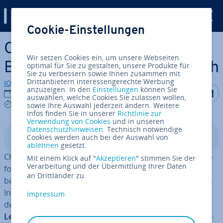
Digital Guide
Cookie-Einstellungen
Zum Haupt­in­halt springen
Chrome vs. Firefox: Die zwei
Wir setzen Cookies ein, um unsere Webseiten
Browser im direkten Vergleich
optimal für Sie zu gestalten, unsere Produkte für
Sie zu verbessern sowie Ihnen zusammen mit
Drittanbietern interessengerechte Werbung
IONOS Redaktion
anzuzeigen. In den
Einstellungen
können Sie
Auf Facebo
Auf Tw
A
05.01.2023
auswählen, welche Cookies Sie zulassen wollen,
8 mins
sowie Ihre Auswahl jederzeit ändern. Weitere
Infos finden Sie in unserer
Richtlinie zur
Verwendung von Cookies
und in unseren
Datenschutzhinweisen
. Technisch notwendige
Cookies werden auch bei der Auswahl von
In­halts­ver­zeich­nis
ablehnen
gesetzt.
Chrome und Firefox sind weltweit die be­lieb­tes­ten platt­
Mit einem Klick auf "
Akzeptieren
" stimmen Sie der
Verarbeitung und der Übermittlung Ihrer Daten
form­über­grei­fen­den Web­brow­ser. Ein guter Grund, die
an Drittländer zu.
beiden in einem direkten Vergleich ge­gen­über­zu­stel­len.
In diesem Beitrag ver­glei­chen wir Firefox vs. Chrome in
Impressum
den Bereichen
Features, Si­cher­heit, Da­ten­schutz,
Leistung, Sta­bi­li­tät
und
Usability
an. All­ge­mei­ne In­for­