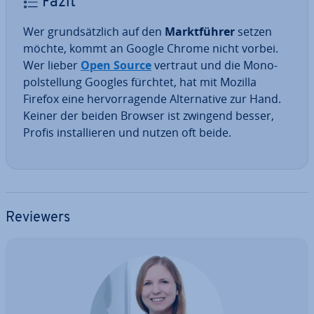
Fazit
Wer grund­sätz­lich auf den
Markt­füh­rer
setzen
möchte, kommt an Google Chrome nicht vorbei.
Wer lieber
Open Source
vertraut und die Mo­no­
pol­stel­lung Googles fürchtet, hat mit Mozilla
Firefox eine her­vor­ra­gen­de Al­ter­na­ti­ve zur Hand.
Keiner der beiden Browser ist zwingend besser,
Profis in­stal­lie­ren und nutzen oft beide.
Reviewers