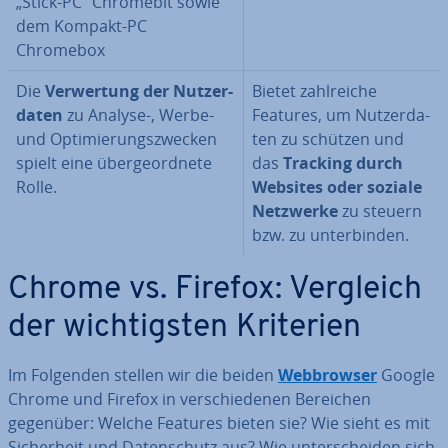
„Stick-PC“ Chromebit sowie
dem Kompakt-PC
Chromebox
Die
Ver­wer­tung der Nut­zer­
Bietet zahl­rei­che
da­ten
zu Analyse-, Werbe-
Features, um Nut­zer­da­
und Op­ti­mie­rungs­zwe­cken
ten zu schützen und
spielt eine über­ge­ord­ne­te
das
Tracking durch
Rolle.
Websites oder soziale
Netzwerke
zu steuern
bzw. zu un­ter­bin­den.
Chrome vs. Firefox: Vergleich
der wich­tigs­ten Kriterien
Im Folgenden stellen wir die beiden
Web­brow­ser
Google
Chrome und Firefox in ver­schie­de­nen Bereichen
gegenüber: Welche Features bieten sie? Wie sieht es mit
Si­cher­heit und Da­ten­schutz aus? Wie un­ter­schei­den sich