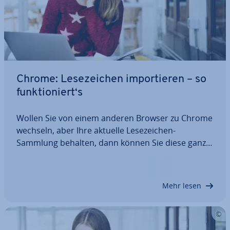
Chrome: Le­se­zei­chen im­por­tie­ren – so
funk­tio­niert‘s
Wollen Sie von einem anderen Browser zu Chrome
wechseln, aber Ihre aktuelle Le­se­zei­chen-
Sammlung behalten, dann können Sie diese ganz
un­kom­pli­ziert in den Google-Browser über­tra­gen.
Das gilt auch, wenn Sie die mobile Version des
Web­cli­ents auf Ihrem Smart­phone oder Tablet
Mehr lesen
nutzen…