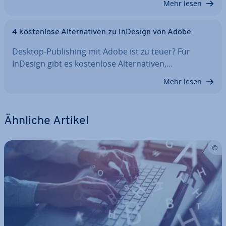
Mehr lesen
4 kos­ten­lo­se Al­ter­na­ti­ven zu InDesign von Adobe
Desktop-Pu­bli­shing mit Adobe ist zu teuer? Für
InDesign gibt es kos­ten­lo­se Al­ter­na­ti­ven,…
Mehr lesen
Ähnliche Artikel