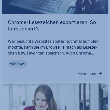
Chrome-Le­se­zei­chen ex­por­tie­ren: So
funk­tio­niert’s
Wer besuchte Websites später nochmal aufrufen
möchte, kann sie im Browser einfach als Le­se­zei­
chen bzw. Favoriten speichern. Auch Chrome
bietet diese Mög­lich­keit, sodass sich in Googles
Windows
Browser un­kom­pli­ziert eine Sammlung der
eigenen Lieb­lings­sei­ten anlegen lässt. Dank…
Mehr lesen