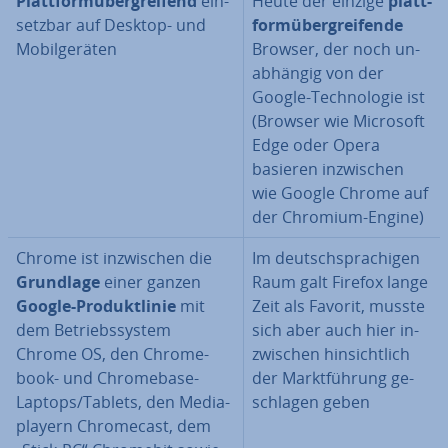
Platt­form­über­grei­fend
ein­
Heute der einzige
platt­
setz­bar auf Desktop- und
form­über­grei­fen­de
Mo­bil­ge­rä­ten
Browser, der noch un­
ab­hän­gig von der
Google-Tech­no­lo­gie ist
(Browser wie Microsoft
Edge oder Opera
basieren in­zwi­schen
wie Google Chrome auf
der Chromium-Engine)
Chrome ist in­zwi­schen die
Im deutsch­spra­chi­gen
Grundlage
einer ganzen
Raum galt Firefox lange
Google-Pro­dukt­li­nie
mit
Zeit als Favorit, musste
dem Be­triebs­sys­tem
sich aber auch hier in­
Chrome OS, den Chrome­
zwi­schen hin­sicht­lich
book- und Chrome­ba­se-
der Markt­füh­rung ge­
Laptops/Tablets, den Me­dia­
schla­gen geben
play­ern Chro­me­cast, dem