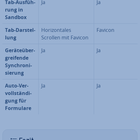
Tab-Aus­füh­
Ja
Ja
rung in
Sandbox
Tab-Dar­stel­
Ho­ri­zon­ta­les
Favicon
lung
Scrollen mit Favicon
Ge­rä­te­über­
Ja
Ja
grei­fen­de
Syn­chro­ni­
sie­rung
Auto-Ver­
Ja
Ja
voll­stän­di­
gung für
Formulare