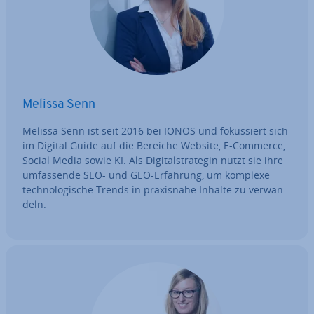
Melissa Senn
Melissa Senn ist seit 2016 bei IONOS und fo­kus­siert sich
im Digital Guide auf die Bereiche Website, E-Commerce,
Social Media sowie KI. Als Di­gi­tal­stra­te­gin nutzt sie ihre
um­fas­sen­de SEO- und GEO-Erfahrung, um komplexe
tech­no­lo­gi­sche Trends in pra­xis­na­he Inhalte zu ver­wan­
deln.