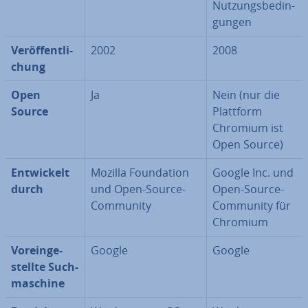
Nut­zungs­be­din­
gun­gen
Ver­öf­fent­li­
2002
2008
chung
Open
Ja
Nein (nur die
Source
Plattform
Chromium ist
Open Source)
Ent­wi­ckelt
Mozilla Foun­da­ti­on
Google Inc. und
durch
und Open-Source-
Open-Source-
Community
Community für
Chromium
Vor­ein­ge­
Google
Google
stell­te Such­
ma­schi­ne