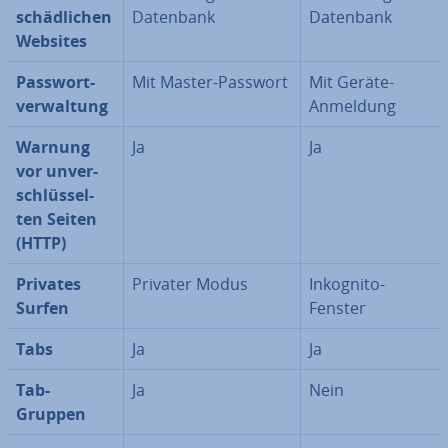
schäd­li­chen
Datenbank
Datenbank
Websites
Pass­wort­
Mit Master-Passwort
Mit Geräte-
ver­wal­tung
Anmeldung
Warnung
Ja
Ja
vor un­ver­
schlüs­sel­
ten Seiten
(HTTP)
Privates
Privater Modus
Inkognito-
Surfen
Fenster
Tabs
Ja
Ja
Tab-
Ja
Nein
Gruppen