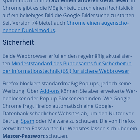
später (auch offline)
auf einem anderen Gerät lesen
. In
Chrome gibt es die Mög­lich­keit, durch einen Rechts­klick
auf ein be­lie­bi­ges Bild die Google-Bil­der­su­che zu starten.
Seit Version 74 bietet auch
Chrome einen au­gen­scho­
nen­den Dun­kel­mo­dus
.
Si­cher­heit
Beide Web­brow­ser erfüllen den re­gel­mä­ßig ak­tua­li­sier­
ten
Min­dest­stan­dard des Bun­des­amts für Si­cher­heit in
der In­for­ma­ti­ons­tech­nik (BSI) für sichere Web­brow­ser
.
Firefox blockiert stan­dard­mä­ßig Pop-ups, jedoch keine
Werbung. Über
Add-ons
können Sie aber er­wei­ter­te Wer­
be­blo­cker oder Pop-up-Blocker einbinden. Wie Google
Chrome fragt Firefox au­to­ma­tisch eine Google-
Datenbank schäd­li­cher Websites ab, um den Nutzer vor
Betrug,
Spam
oder Malware zu schützen. Die von Firefox
ver­wal­te­ten Pass­wör­ter für Websites lassen sich über ein
Master-Passwort
schützen.