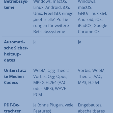
Be­triebs­sys­
Windows, macOS,
Windows,
te­me
Linux, Android, iOS,
macOS,
Unix, FreeBSD; einige
GNU/Linux x64,
„in­of­fi­zi­el­le“ Por­tie­
Android, iOS,
run­gen für weitere
iPadOS, Google
Be­triebs­sys­te­me
Chrome OS
Au­to­ma­ti­
Ja
Ja
sche Si­cher­
heits­up­
dates
Un­ter­stütz­
WebM, Ogg Theora
Vorbis, WebM,
te Medien-
Vorbis, Ogg Opus,
Theora, AAC,
Codecs
MPEG H.264 (AAC
MP3, H.264
oder MP3), WAVE
PCM
PDF-Be­
Ja (ohne Plug-in, viele
Ein­ge­bau­tes,
trach­ter
Features)
ab­schalt­ba­res