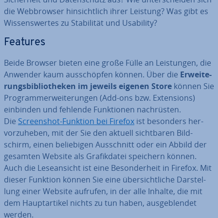
die Web­brow­ser hin­sicht­lich ihrer Leistung? Was gibt es
Wis­sens­wer­tes zu Sta­bi­li­tät und Usability?
Features
Beide Browser bieten eine große Fülle an Leis­tun­gen, die
Anwender kaum aus­schöp­fen können. Über die
Er­wei­te­
rungs­bi­blio­the­ken im jeweils eigenen Store
können Sie
Pro­gramm­er­wei­te­run­gen (Add-ons bzw. Ex­ten­si­ons)
einbinden und fehlende Funk­tio­nen nach­rüs­ten.
Die
Screen­shot-Funktion bei Firefox
ist besonders her­
vor­zu­he­ben, mit der Sie den aktuell sicht­ba­ren Bild­
schirm, einen be­lie­bi­gen Aus­schnitt oder ein Abbild der
gesamten Website als Gra­fik­da­tei speichern können.
Auch die Le­se­an­sicht ist eine Be­son­der­heit in Firefox. Mit
dieser Funktion können Sie eine über­sicht­li­che Dar­stel­
lung einer Website aufrufen, in der alle Inhalte, die mit
dem Haupt­ar­ti­kel nichts zu tun haben, aus­ge­blen­det
werden.