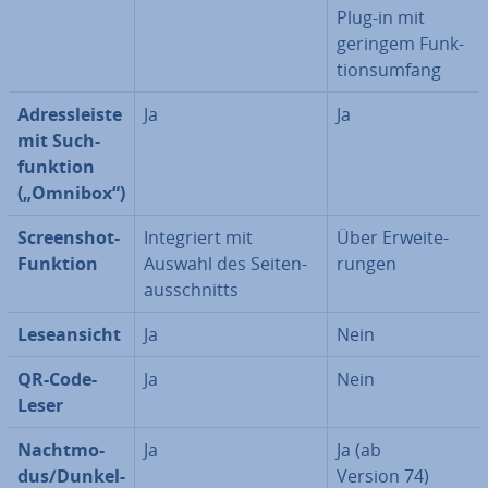
Plug-in mit
geringem Funk­
ti­ons­um­fang
Adress­leis­te
Ja
Ja
mit Such­
funk­ti­on
(„Omnibox“)
Screen­shot-
In­te­griert mit
Über Er­wei­te­
Funktion
Auswahl des Sei­ten­
run­gen
aus­schnitts
Le­se­an­sicht
Ja
Nein
QR-Code-
Ja
Nein
Leser
Nacht­mo­
Ja
Ja (ab
dus/Dun­kel­
Version 74)