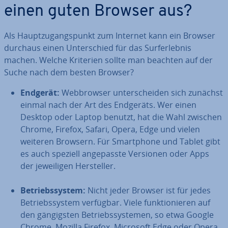
einen guten Browser aus?
Als Haupt­zu­gangs­punkt zum Internet kann ein Browser
durchaus einen Un­ter­schied für das Surf­erleb­nis
machen. Welche Kriterien sollte man beachten auf der
Suche nach dem besten Browser?
Endgerät:
Web­brow­ser un­ter­schei­den sich zunächst
einmal nach der Art des Endgeräts. Wer einen
Desktop oder Laptop benutzt, hat die Wahl zwischen
Chrome, Firefox, Safari, Opera, Edge und vielen
weiteren Browsern. Für Smart­phone und Tablet gibt
es auch speziell an­ge­pass­te Versionen oder Apps
der je­wei­li­gen Her­stel­ler.
Be­triebs­sys­tem:
Nicht jeder Browser ist für jedes
Be­triebs­sys­tem verfügbar. Viele funk­tio­nie­ren auf
den gän­gigs­ten Be­triebs­sys­te­men, so etwa Google
Chrome, Mozilla Firefox, Microsoft Edge oder Opera.