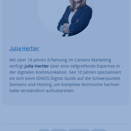
Julia Hertler
Mit über 18 Jahren Erfahrung im Content Marketing
verfügt
Julia Hertler
über eine tief­grei­fen­de Expertise in
der digitalen Kom­mu­ni­ka­ti­on. Seit 10 Jahren spe­zia­li­siert
sie sich beim IONOS Digital Guide auf die Schwer­punk­te
Domains und Hosting, um komplexe tech­ni­sche Sach­ver­
hal­te ver­ständ­lich auf­zu­be­rei­ten.