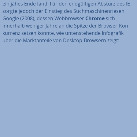
ein jähes Ende fand. Für den end­gül­ti­gen Absturz des IE
sorgte jedoch der Einstieg des Such­ma­schi­nen­rie­sen
Google (2008), dessen Web­brow­ser
Chrome
sich
innerhalb weniger Jahre an die Spitze der Browser-Kon­
kur­renz setzen konnte, wie un­ten­ste­hen­de In­fo­gra­fik
über die Markt­an­tei­le von Desktop-Browsern zeigt: