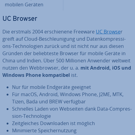
mobilen Geräten
UC Browser
Die erstmals 2004 er­schie­ne­ne Freeware
UC Browse
r
greift auf Cloud-Be­schleu­ni­gung und Da­ten­kom­pres­si­
ons-Tech­no­lo­gien zurück und ist nicht nur aus diesen
Gründen der be­lieb­tes­te Browser für mobile Geräte in
China und Indien. Über 500 Millionen Anwender weltweit
nutzen den Web­brow­ser, der u. a.
mit Android, iOS und
Windows Phone kom­pa­ti­bel
ist.
Nur für mobile Endgeräte geeignet
Für macOS, Android, Windows Phone, J2ME, MTK,
Tizen, Bada und BREW verfügbar
Schnelles Laden von Webseiten dank Data-Com­pres­
si­on-Tech­no­lo­gie
Zeit­glei­ches Down­loa­den ist möglich
Mi­ni­mier­te Spei­cher­nut­zung