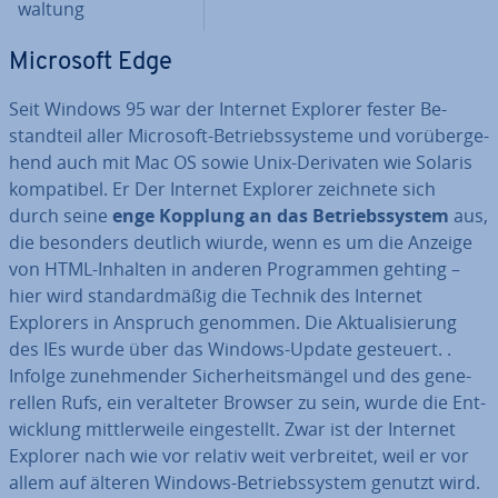
wal­tung
Microsoft Edge
Seit Windows 95 war der Internet Explorer fester Be­
stand­teil aller Microsoft-Be­triebs­sys­te­me und vor­über­ge­
hend auch mit Mac OS sowie Unix-Derivaten wie Solaris
kom­pa­ti­bel. Er Der Internet Explorer zeichnete sich
durch seine
enge Kopplung an das Be­triebs­sys­tem
aus,
die besonders deutlich wiurde, wenn es um die Anzeige
von HTML-Inhalten in anderen Pro­gram­men gehting –
hier wird stan­dard­mä­ßig die Technik des Internet
Explorers in Anspruch genommen. Die Ak­tua­li­sie­rung
des IEs wurde über das Windows-Update gesteuert. .
Infolge zu­neh­men­der Si­cher­heits­män­gel und des ge­ne­
rel­len Rufs, ein ver­al­te­ter Browser zu sein, wurde die Ent­
wick­lung mitt­ler­wei­le ein­ge­stellt. Zwar ist der Internet
Explorer nach wie vor relativ weit ver­brei­tet, weil er vor
allem auf älteren Windows-Be­triebs­sys­tem genutzt wird.