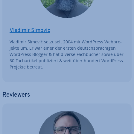
Vladimir Simovic
Vladimir Simović setzt seit 2004 mit WordPress Web­pro­
jek­te um. Er war einer der ersten deutsch­spra­chi­gen
WordPress Blogger & hat diverse Fach­bü­cher sowie über
60 Fach­ar­ti­kel pu­bli­ziert & weit über hundert WordPress
Projekte betreut.
Reviewers