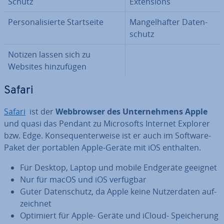
Schutz
Ex­ten­si­ons
Per­so­na­li­sier­te Start­sei­te
Man­gel­haf­ter Da­ten­
schutz
Notizen lassen sich zu
Websites hin­zu­fü­gen
Safari
Safari
ist der
Web­brow­ser des Un­ter­neh­mens Apple
und quasi das Pendant zu Mi­cro­softs Internet Explorer
bzw. Edge. Kon­se­quen­ter­wei­se ist er auch im Software-
Paket der portablen Apple-Geräte mit iOS enthalten.
Für Desktop, Laptop und mobile Endgeräte geeignet
Nur für macOS und iOS verfügbar
Guter Da­ten­schutz, da Apple keine Nut­zer­da­ten auf­
zeich­net
Optimiert für Apple- Geräte und iCloud- Spei­che­rung