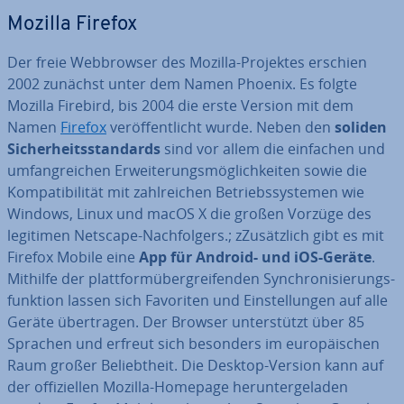
Mozilla Firefox
Der freie Web­brow­ser des Mozilla-Projektes erschien
2002 zunächst unter dem Namen Phoenix. Es folgte
Mozilla Firebird, bis 2004 die erste Version mit dem
Namen
Firefox
ver­öf­fent­licht wurde. Neben den
soliden
Si­cher­heits­stan­dards
sind vor allem die einfachen und
um­fang­rei­chen Er­wei­te­rungs­mög­lich­kei­ten sowie die
Kom­pa­ti­bi­li­tät mit zahl­rei­chen Be­triebs­sys­te­men wie
Windows, Linux und macOS X die großen Vorzüge des
legitimen Netscape-Nach­fol­gers.; zZu­sätz­lich gibt es mit
Firefox Mobile eine
App für Android- und iOS-Geräte
.
Mithilfe der platt­form­über­grei­fen­den Syn­chro­ni­sie­rungs­
funk­ti­on lassen sich Favoriten und Ein­stel­lun­gen auf alle
Geräte über­tra­gen. Der Browser un­ter­stützt über 85
Sprachen und erfreut sich besonders im eu­ro­päi­schen
Raum großer Be­liebt­heit. Die Desktop-Version kann auf
der of­fi­zi­el­len Mozilla-Homepage her­un­ter­ge­la­den