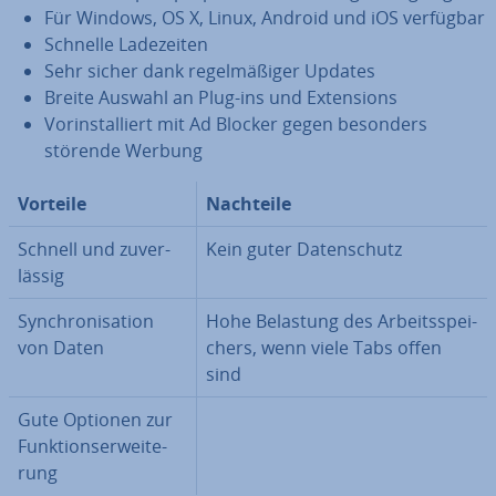
Für Windows, OS X, Linux, Android und iOS verfügbar
Schnelle La­de­zei­ten
Sehr sicher dank re­gel­mä­ßi­ger Updates
Breite Auswahl an Plug-ins und Ex­ten­si­ons
Vor­in­stal­liert mit Ad Blocker gegen besonders
störende Werbung
Vorteile
Nachteile
Schnell und zu­ver­
Kein guter Da­ten­schutz
läs­sig
Syn­chro­ni­sa­ti­on
Hohe Belastung des Ar­beits­spei­
von Daten
chers, wenn viele Tabs offen
sind
Gute Optionen zur
Funk­ti­ons­er­wei­te­
rung