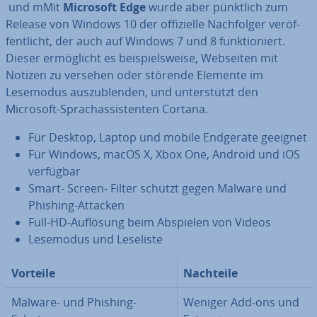
und mMit
Microsoft Edge
wurde aber pünktlich zum
Release von Windows 10 der of­fi­zi­el­le Nach­fol­ger ver­öf­
fent­licht, der auch auf Windows 7 und 8 funk­tio­niert.
Dieser er­mög­licht es bei­spiels­wei­se, Webseiten mit
Notizen zu versehen oder störende Elemente im
Lesemodus aus­zu­blen­den, und un­ter­stützt den
Microsoft-Sprach­as­sis­ten­ten Cortana.
Für Desktop, Laptop und mobile Endgeräte geeignet
Für Windows, macOS X, Xbox One, Android und iOS
verfügbar
Smart- Screen- Filter schützt gegen Malware und
Phishing-Attacken
Full-HD-Auflösung beim Abspielen von Videos
Lesemodus und Leseliste
Vorteile
Nachteile
Malware- und Phishing-
Weniger Add-ons und