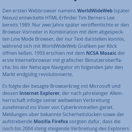
Den ersten Web­brow­ser namens
World­Wi­de­Web
(später
Nexus) ent­wi­ckel­te HTML-Erfinder Tim Berners-Lee
bereits 1989. Nur zwei Jahre später ver­öf­fent­lich­te er den
Browser-Vorreiter in Kom­bi­na­ti­on mit dem ab­ge­speck­
ten Line Mode Browser, der nur Text dar­stel­len konnte,
während sich mit World­Wi­de­Web Grafiken per Klick
öffnen ließen. 1993 erschien mit dem
NCSA Mosaic
der
erste In­ter­net­brow­ser mit gra­fi­scher Be­nut­zer­ober­flä­
che, bis der Netscape Navigator im folgenden Jahr den
Markt endgültig re­vo­lu­tio­nier­te.
Es folgte der besagte Brow­ser­krieg mit Microsoft und
dessen
Internet Explorer
, der nach jah­re­lan­ger Al­lein­
herr­schaft infolge seiner welt­wei­ten Ver­brei­tung
zunehmend ins Visier von Cy­ber­kri­mi­nel­len geriet.
Meldungen über bekannte Si­cher­heits­lü­cken sowie der
auf­stre­ben­de
Mozilla Firefox
sorgten dafür, dass die
noch bis 2004 stetig steigende Ver­brei­tung des Explorers