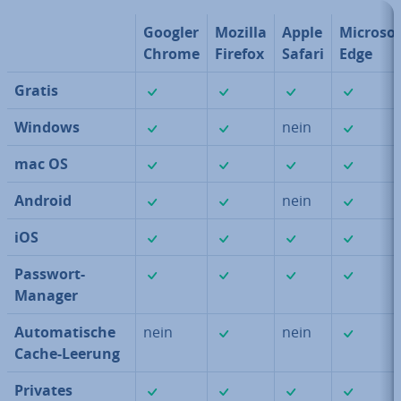
Googler
Mozilla
Apple
Microsof
Chrome
Firefox
Safari
Edge
✓
✓
✓
✓
Gratis
✓
✓
✓
Windows
nein
✓
✓
✓
✓
mac OS
✓
✓
✓
Android
nein
✓
✓
✓
✓
iOS
✓
✓
✓
✓
Passwort-
Manager
✓
✓
Au­to­ma­ti­sche
nein
nein
Cache-Leerung
✓
✓
✓
✓
Privates