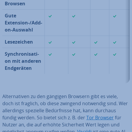
Browsen
✓
✓
✓
Gute
Extension-/Add-
on-Auswahl
✓
✓
✓
✓
Le­se­zei­chen
✓
✓
✓
✓
Syn­chro­ni­sa­ti­
on mit anderen
End­ge­rä­ten
Al­ter­na­ti­ven zu den gängigen Browsern gibt es viele,
doch ist fraglich, ob diese zwingend notwendig sind. Wer
al­ler­dings spezielle Be­dürf­nis­se hat, kann durchaus
fündig werden. So bietet sich z. B. der
Tor Browser
für
Nutzer an, die auf erhöhte Si­cher­heit Wert legen und
möglichst anonym surfen wollen.
Vivaldi
ist eine gute Al­