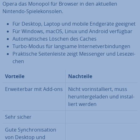
Opera das Monopol für Browser in den aktuellen
Nintendo-Spie­le­kon­so­len.
Für Desktop, Laptop und mobile Endgeräte geeignet
Für Windows, macOS, Linux und Android verfügbar
Au­to­ma­ti­sches Löschen des Caches
Turbo-Modus für langsame In­ter­net­ver­bin­dun­gen
Prak­ti­sche Sei­ten­leis­te zeigt Messenger und Le­se­zei­
chen
Vorteile
Nachteile
Er­wei­ter­bar mit Add-ons
Nicht vor­in­stal­liert, muss
her­un­ter­ge­la­den und in­stal­
liert werden
Sehr sicher
Gute Syn­chro­ni­sa­ti­on
von Desktop und