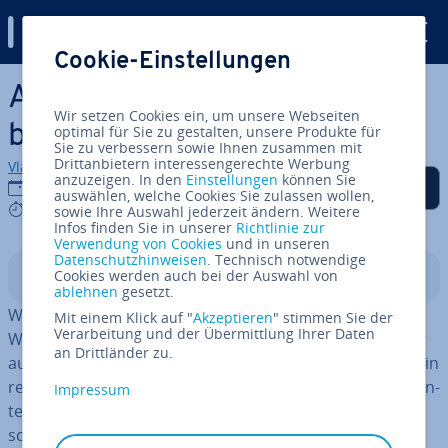
Digital Guide
Cookie-Einstellungen
Zum Haupt­in­halt springen
Auf der Suche nach dem
Wir setzen Cookies ein, um unsere Webseiten
besten Browser
optimal für Sie zu gestalten, unsere Produkte für
Sie zu verbessern sowie Ihnen zusammen mit
Drittanbietern interessengerechte Werbung
Vladimir Simovic
anzuzeigen. In den
Einstellungen
können Sie
Auf Facebook teilen
Auf Twitter teilen
Auf LinkedIn teilen
Als be­vor­zug­te Quelle
13.05.2020
auswählen, welche Cookies Sie zulassen wollen,
auf Google hin­zu­fü­gen
9 mins
sowie Ihre Auswahl jederzeit ändern. Weitere
Infos finden Sie in unserer
Richtlinie zur
Verwendung von Cookies
und in unseren
Datenschutzhinweisen
. Technisch notwendige
Cookies werden auch bei der Auswahl von
In­halts­ver­zeich­nis
ablehnen
gesetzt.
Welcher ist der beste Browser? Seit den Anfängen des
Mit einem Klick auf "
Akzeptieren
" stimmen Sie der
Verarbeitung und der Übermittlung Ihrer Daten
World Wide Web be­schäf­tigt diese Frage In­ter­net­nut­zer
an Drittländer zu.
auf der ganzen Welt. In den 1990er Jahren ent­brann­te ein
re­gel­rech­ter Ver­drän­gungs­wett­be­werb zwischen den Un­
Impressum
ter­neh­men Microsoft und Netscape um die Vor­herr­
schaft ihrer Website-Be­trach­tungs­pro­gram­me im