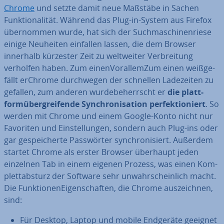
Chrome
und setzte damit neue Maßstäbe in Sachen
Funk­tio­na­li­tät. Während das Plug-in-System aus Firefox
über­nom­men wurde, hat sich der Such­ma­schi­nen­rie­se
einige Neuheiten einfallen lassen, die dem Browser
innerhalb kürzester Zeit zu welt­wei­ter Ver­brei­tung
verholfen haben. Zum ei­nen­Vor­al­lemZ­um einen weiß­ge­
fällt erChrome durch­we­gen der schnellen La­de­zei­ten zu
gefallen, zum anderen wur­de­be­herrscht er
die platt­
form­über­grei­fen­de Syn­chro­ni­sa­ti­on per­fek­tio­niert
. So
werden mit Chrome und einem Google-Konto nicht nur
Favoriten und Ein­stel­lun­gen, sondern auch Plug-ins oder
gar ge­spei­cher­te Pass­wör­ter syn­chro­ni­siert. Außerdem
startet Chrome als erster Browser überhaupt jeden
einzelnen Tab in einem eigenen Prozess, was einen Kom­
plett­ab­sturz der Software sehr un­wahr­schein­lich macht.
Die Funk­tio­nen­Ei­gen­schaf­ten, die Chrome aus­zeich­nen,
sind:
Für Desktop, Laptop und mobile Endgeräte geeignet