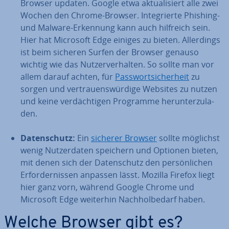
Browser updaten. Google etwa ak­tua­li­siert alle zwei
Wochen den Chrome-Browser. In­te­grier­te Phishing-
und Malware-Erkennung kann auch hilfreich sein.
Hier hat Microsoft Edge einiges zu bieten. Al­ler­dings
ist beim sicheren Surfen der Browser genauso
wichtig wie das Nut­zer­ver­hal­ten. So sollte man vor
allem darauf achten, für
Pass­wort­si­cher­heit
zu
sorgen und ver­trau­ens­wür­di­ge Websites zu nutzen
und keine ver­däch­ti­gen Programme her­un­ter­zu­la­
den.
Da­ten­schutz:
Ein
sicherer Browser
sollte möglichst
wenig Nut­zer­da­ten speichern und Optionen bieten,
mit denen sich der Da­ten­schutz den per­sön­li­chen
Er­for­der­nis­sen anpassen lässt. Mozilla Firefox liegt
hier ganz vorn, während Google Chrome und
Microsoft Edge weiterhin Nach­hol­be­darf haben.
Welche Browser gibt es?