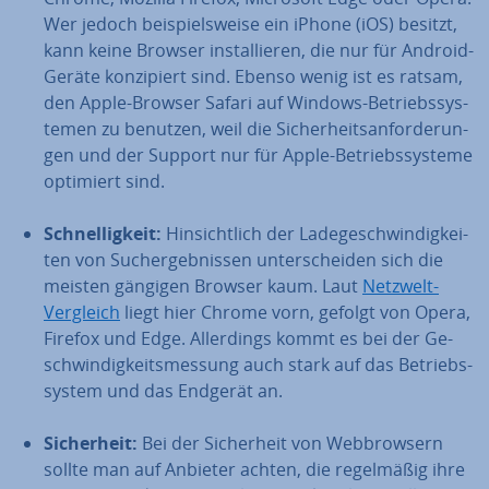
Wer jedoch bei­spiels­wei­se ein iPhone (iOS) besitzt,
kann keine Browser in­stal­lie­ren, die nur für Android-
Geräte kon­zi­piert sind. Ebenso wenig ist es ratsam,
den Apple-Browser Safari auf Windows-Be­triebs­sys­
te­men zu benutzen, weil die Si­cher­heits­an­for­de­run­
gen und der Support nur für Apple-Be­triebs­sys­te­me
optimiert sind.
Schnel­lig­keit:
Hin­sicht­lich der La­de­ge­schwin­dig­kei­
ten von Such­ergeb­nis­sen un­ter­schei­den sich die
meisten gängigen Browser kaum. Laut
Netzwelt-
Vergleich
liegt hier Chrome vorn, gefolgt von Opera,
Firefox und Edge. Al­ler­dings kommt es bei der Ge­
schwin­dig­keits­mes­sung auch stark auf das Be­triebs­
sys­tem und das Endgerät an.
Si­cher­heit:
Bei der Si­cher­heit von Web­brow­sern
sollte man auf Anbieter achten, die re­gel­mä­ßig ihre