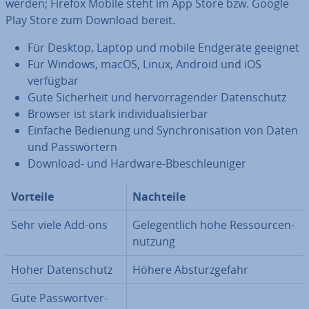
werden; Firefox Mobile steht im App Store bzw. Google
Play Store zum Download bereit.
Für Desktop, Laptop und mobile Endgeräte geeignet
Für Windows, macOS, Linux, Android und iOS
verfügbar
Gute Si­cher­heit und her­vor­ra­gen­der Da­ten­schutz
Browser ist stark in­di­vi­dua­li­sier­bar
Einfache Bedienung und Syn­chro­ni­sa­ti­on von Daten
und Pass­wör­tern
Download- und Hardware-Bbe­schleu­ni­ger
Vorteile
Nachteile
Sehr viele Add-ons
Ge­le­gent­lich hohe Res­sour­cen­
nut­zung
Hoher Da­ten­schutz
Höhere Ab­sturz­ge­fahr
Gute Pass­wort­ver­