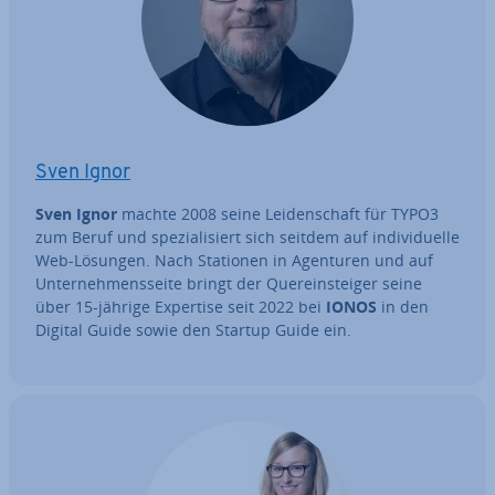
Sven Ignor
Sven Ignor
machte 2008 seine Lei­den­schaft für TYPO3
zum Beruf und spe­zia­li­siert sich seitdem auf in­di­vi­du­el­le
Web-Lösungen. Nach Stationen in Agenturen und auf
Un­ter­neh­mens­sei­te bringt der Quer­ein­stei­ger seine
über 15-jährige Expertise seit 2022 bei
IONOS
in den
Digital Guide sowie den Startup Guide ein.