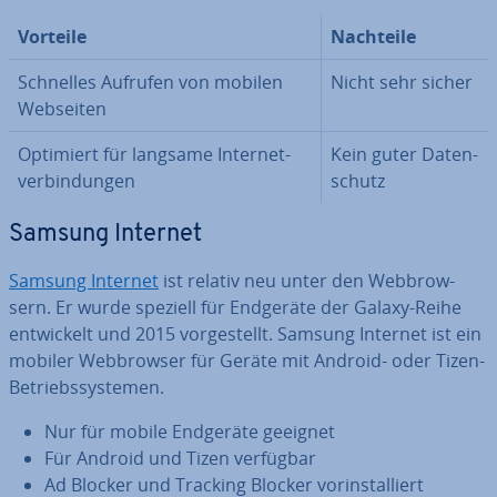
Vorteile
Nachteile
Schnelles Aufrufen von mobilen
Nicht sehr sicher
Webseiten
Optimiert für langsame In­ter­net­
Kein guter Da­ten­
ver­bin­dun­gen
schutz
Samsung Internet
Samsung Internet
ist relativ neu unter den Web­brow­
sern. Er wurde speziell für Endgeräte der Galaxy-Reihe
ent­wi­ckelt und 2015 vor­ge­stellt. Samsung Internet ist ein
mobiler Web­brow­ser für Geräte mit Android- oder Tizen-
Be­triebs­sys­te­men.
Nur für mobile Endgeräte geeignet
Für Android und Tizen verfügbar
Ad Blocker und Tracking Blocker vor­in­stal­liert