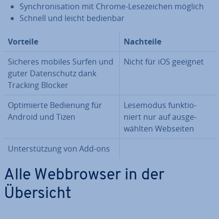
Syn­chro­ni­sa­ti­on mit Chrome-Le­se­zei­chen möglich
Schnell und leicht bedienbar
Vorteile
Nachteile
Sicheres mobiles Surfen und
Nicht für iOS geeignet
guter Da­ten­schutz dank
Tracking Blocker
Op­ti­mier­te Bedienung für
Lesemodus funk­tio­
Android und Tizen
niert nur auf aus­ge­
wähl­ten Webseiten
Un­ter­stüt­zung von Add-ons
Alle Web­brow­ser in der
Übersicht