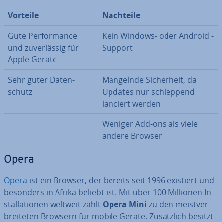
Vorteile
Nachteile
Gute Per­for­mance
Kein Windows- oder Android -
und zu­ver­läs­sig für
Support
Apple Geräte
Sehr guter Da­ten­
Mangelnde Si­cher­heit, da
schutz
Updates nur schlep­pend
lanciert werden
Weniger Add-ons als viele
andere Browser
Opera
Opera
ist ein Browser, der bereits seit 1996 existiert und
besonders in Afrika beliebt ist. Mit über 100 Millionen In­
stal­la­tio­nen weltweit zählt
Opera Mini
zu den meist­ver­
brei­te­ten Browsern für mobile Geräte. Zu­sätz­lich besitzt