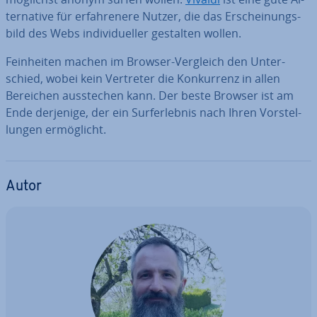
ter­na­ti­ve für er­fah­re­ne­re Nutzer, die das Er­schei­nungs­
bild des Webs in­di­vi­du­el­ler gestalten wollen.
Fein­hei­ten machen im Browser-Vergleich den Un­ter­
schied, wobei kein Vertreter die Kon­kur­renz in allen
Bereichen aus­ste­chen kann. Der beste Browser ist am
Ende derjenige, der ein Surf­erleb­nis nach Ihren Vor­stel­
lun­gen er­mög­licht.
Autor