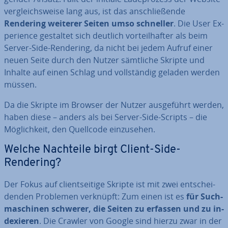
ver­gleichs­wei­se lang aus, ist das an­schlie­ßen­de
Rendering weiterer Seiten umso schneller
. Die User Ex­
pe­ri­ence gestaltet sich deutlich vor­teil­haf­ter als beim
Server-Side-Rendering, da nicht bei jedem Aufruf einer
neuen Seite durch den Nutzer sämtliche Skripte und
Inhalte auf einen Schlag und voll­stän­dig geladen werden
müssen.
Da die Skripte im Browser der Nutzer aus­ge­führt werden,
haben diese – anders als bei Server-Side-Scripts – die
Mög­lich­keit, den Quellcode ein­zu­se­hen.
Welche Nachteile birgt Client-Side-
Rendering?
Der Fokus auf cli­ent­sei­ti­ge Skripte ist mit zwei ent­schei­
den­den Problemen verknüpft: Zum einen ist es
für Such­
ma­schi­nen schwerer, die Seiten zu erfassen und zu in­
de­xie­ren
. Die Crawler von Google sind hierzu zwar in der