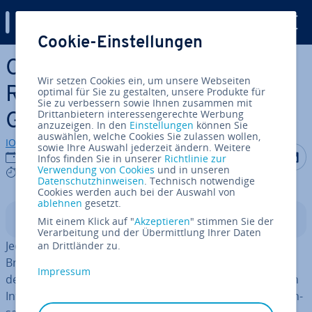
Digital Guide
Cookie-Einstellungen
Zum Haupt­in­halt springen
Client-, Server-Side-
Wir setzen Cookies ein, um unsere Webseiten
Rendering und Static-Site-
optimal für Sie zu gestalten, unsere Produkte für
Sie zu verbessern sowie Ihnen zusammen mit
Drittanbietern interessengerechte Werbung
Ge­ne­ra­ti­on im Vergleich
anzuzeigen. In den
Einstellungen
können Sie
auswählen, welche Cookies Sie zulassen wollen,
IONOS Redaktion
sowie Ihre Auswahl jederzeit ändern. Weitere
Auf Facebo
Auf Tw
A
03.02.2022
Infos finden Sie in unserer
Richtlinie zur
Verwendung von Cookies
und in unseren
7 mins
Datenschutzhinweisen
. Technisch notwendige
Cookies werden auch bei der Auswahl von
ablehnen
gesetzt.
In­halts­ver­zeich­nis
Mit einem Klick auf "
Akzeptieren
" stimmen Sie der
Verarbeitung und der Übermittlung Ihrer Daten
Jedes Mal, wenn Sie eine Website aufrufen, muss Ihr
an Drittländer zu.
Browser diese
Seite rendern
, damit sie in an­spre­chen­
Impressum
der Weise prä­sen­tiert wird und das ge­wünsch­te Maß an
In­ter­ak­ti­vi­tät bietet. Abhängig vom Pro­gram­mie­rungs­an­