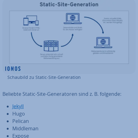
Schaubild zu Static-Site-Ge­ne­ra­ti­on
Beliebte Static-Site-Ge­ne­ra­to­ren sind z. B. folgende:
Jekyll
Hugo
Pelican
Middleman
Expose