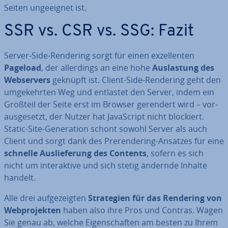
Seiten un­ge­eig­net ist.
SSR vs. CSR vs. SSG: Fazit
Server-Side-Rendering sorgt für einen ex­zel­len­ten
Pageload
, der al­ler­dings an eine hohe
Aus­las­tung des
Web­ser­vers
geknüpft ist. Client-Side-Rendering geht den
um­ge­kehr­ten Weg und entlastet den Server, indem ein
Großteil der Seite erst im Browser gerendert wird – vor­
aus­ge­setzt, der Nutzer hat Ja­va­Script nicht blockiert.
Static-Site-Ge­ne­ra­ti­on schont sowohl Server als auch
Client und sorgt dank des Pre­ren­de­ring-Ansatzes für eine
schnelle Aus­lie­fe­rung des Contents
, sofern es sich
nicht um in­ter­ak­ti­ve und sich stetig ändernde Inhalte
handelt.
Alle drei auf­ge­zeig­ten
Stra­te­gien für das Rendering von
Web­pro­jek­ten
haben also ihre Pros und Contras. Wägen
Sie genau ab, welche Ei­gen­schaf­ten am besten zu Ihrem