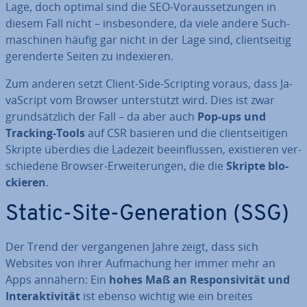
Lage, doch optimal sind die SEO-Vor­aus­set­zun­gen in
diesem Fall nicht – ins­be­son­de­re, da viele andere Such­
ma­schi­nen häufig gar nicht in der Lage sind, cli­ent­sei­tig
ge­r­en­der­te Seiten zu in­de­xie­ren.
Zum anderen setzt Client-Side-Scripting voraus, dass Ja­
va­Script vom Browser un­ter­stützt wird. Dies ist zwar
grund­sätz­lich der Fall – da aber auch
Pop-ups und
Tracking-Tools
auf CSR basieren und die cli­ent­sei­ti­gen
Skripte überdies die Ladezeit be­ein­flus­sen, exis­tie­ren ver­
schie­de­ne Browser-Er­wei­te­run­gen, die die
Skripte blo­
ckie­ren
.
Static-Site-Ge­ne­ra­ti­on (SSG)
Der Trend der ver­gan­ge­nen Jahre zeigt, dass sich
Websites von ihrer Auf­ma­chung her immer mehr an
Apps annähern: Ein
hohes Maß an Re­spon­si­vi­tät und
In­ter­ak­ti­vi­tät
ist ebenso wichtig wie ein breites