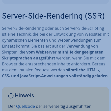
Server-Side-Rendering (SSR)
Server-Side-Rendering oder auch Server-Side-Scripting
ist eine Technik, die bei der Ent­wick­lung von Websites mit
dy­na­mi­schen Elementen und Web­an­wen­dun­gen zum
Einsatz kommt. Sie basiert auf der Ver­wen­dung von
Skripten, die
vom Webserver mithilfe der ge­eig­ne­ten
Skript­spra­chen aus­ge­führt
werden, wenn Sie mit dem
Browser die ent­spre­chen­den Inhalte anfordern. Bereits
mit dem initialen Request werden
sämtliche HTML-,
CSS- und Ja­va­Script-An­wei­sun­gen voll­stän­dig geladen
.
Hinweis
Der
Quellcode
der ser­ver­sei­tig aus­ge­führ­ten