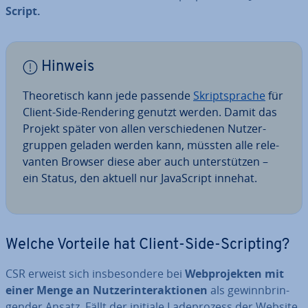
Script.
Hinweis
Theo­re­tisch kann jede passende
Skript­spra­che
für
Client-Side-Rendering genutzt werden. Damit das
Projekt später von allen ver­schie­de­nen Nut­zer­
grup­pen geladen werden kann, müssten alle re­le­
van­ten Browser diese aber auch un­ter­stüt­zen –
ein Status, den aktuell nur Ja­va­Script innehat.
Welche Vorteile hat Client-Side-Scripting?
CSR erweist sich ins­be­son­de­re bei
Web­pro­jek­ten mit
einer Menge an Nut­zer­inter­ak­tio­nen
als ge­winn­brin­
gen­der Ansatz. Fällt der initiale La­de­pro­zess der Website