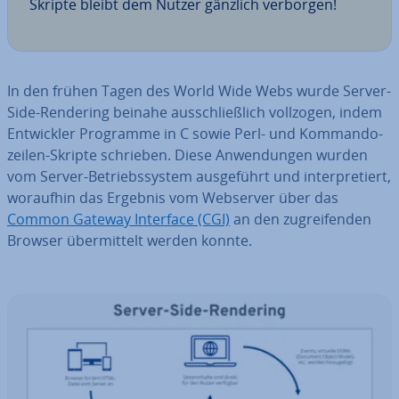
Skripte bleibt dem Nutzer gänzlich verborgen!
In den frühen Tagen des World Wide Webs wurde Server-
Side-Rendering beinahe aus­schließ­lich vollzogen, indem
Ent­wick­ler Programme in C sowie Perl- und Kom­man­do­
zei­len-Skripte schrieben. Diese An­wen­dun­gen wurden
vom Server-Be­triebs­sys­tem aus­ge­führt und in­ter­pre­tiert,
woraufhin das Ergebnis vom Webserver über das
Common Gateway Interface (CGI)
an den zu­grei­fen­den
Browser über­mit­telt werden konnte.