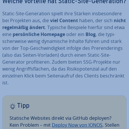
Welche Vorteile hat Static-Site-Ge­ne­ra­ti­on?
Static-Site-Ge­ne­ra­ti­on spielt ihre Stärken ins­be­son­de­re
bei Projekten aus, die
viel Content
haben, der sich
nicht
re­gel­mä­ßig ändert
. Typische Beispiele hierfür sind etwa
eine
per­sön­li­che Homepage
oder ein
Blog
, die ty­pi­
scher­wei­se wenig dy­na­mi­sche Inhalte führen und stark
von der Top-Ge­schwin­dig­keit infolge des Pre­ren­de­rings
(also das Seiten-Vorladen) durch einen Static-Site-
Generator pro­fi­tie­ren. Zudem bieten SSG-Projekte nur
wenig An­griffs­flä­chen, da das Ri­si­ko­po­ten­zi­al auf den
einzelnen Klick beim Sei­ten­auf­ruf des Clients be­schränkt
ist.
Tipp
Statische Websites direkt via GitHub deployen?
Kein Problem – mit
Deploy Now von IONOS
. Stellen