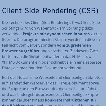
Client-Side-Rendering (CSR)
Die Technik des Client-Side-Ren­de­rings bzw. Client-Side-
Scrip­tin­gs wird von Web­ent­wick­lern vorrangig dazu
verwendet,
Projekte mit dy­na­mi­schen Inhalten
zu rea­
li­sie­ren. Die pro­gram­mier­ten Skripte werden in diesem
Fall nicht vom Server, sondern
vom zu­grei­fen­den
Browser aus­ge­führt
und ver­ar­bei­tet. Zu diesem Zweck
bettet man die Skripte entweder in das HTML- bzw.
XHTML-Dokument ein oder schreibt sie in eine separate
Datei, die man mit dem Dokument verknüpft.
Ruft der Nutzer eine Webseite mit cli­ent­sei­ti­gen Skripten
auf, sendet der Webserver das HTML-Dokument sowie
die Skripte an den Browser, der diese selbst ausführt
und das End­ergeb­nis prä­sen­tiert. Cli­ent­sei­ti­ge Skripte
können darüber hinaus
konkrete In­struk­tio­nen für
den Web­brow­ser
be­inhal­ten, wie dieser auf bestimmte