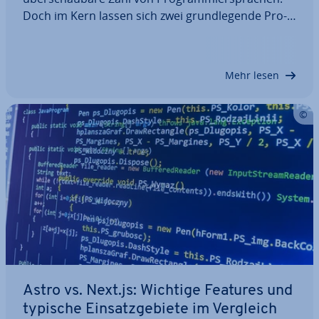
Doch im Kern lassen sich zwei grund­le­gen­de Pro­
gram­mier­pa­ra­dig­men ausmachen: im­pe­ra­ti­ve und
de­kla­ra­ti­ve Pro­gram­mie­rung. Letztere folgt der
grund­sätz­li­chen Frage: Was soll das Programm…
Mehr lesen
Astro vs. Next.js: Wichtige Features und
typische Ein­satz­ge­bie­te im Vergleich