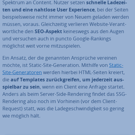
Spektrum an Content. Nutzer setzen
schnelle La­de­zei­
ten und eine nahtlose User Ex­pe­ri­ence
, bei der Seiten
bei­spiels­wei­se nicht immer von Neuem geladen werden
müssen, voraus. Gleich­zei­tig verlieren Website-Ver­ant­
wort­li­che den
SEO-Aspekt
kei­nes­wegs aus den Augen
und versuchen auch in puncto Google-Rankings
möglichst weit vorne mit­zu­spie­len.
Ein Ansatz, der die genannten Ansprüche vereinen
möchte, ist Static-Site-Ge­ne­ra­ti­on. Mithilfe von
Static-
Site-Ge­ne­ra­to­ren
werden hierbei HTML-Seiten kreiert,
die
auf Templates zu­rück­grei­fen, um jederzeit aus­
spiel­bar zu sein
, wenn ein Client eine Anfrage startet.
Anders als beim Server-Side-Rendering findet das SSG-
Rendering also noch im Vorhinein (vor dem Client-
Request) statt, was die La­de­ge­schwin­dig­keit so gering
wie möglich hält.