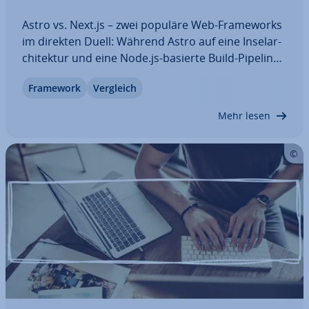
Astro vs. Next.js – zwei populäre Web-Frame­works
im direkten Duell: Während Astro auf eine In­sel­ar­
chi­tek­tur und eine Node.js-basierte Build-Pipeline
setzt, basiert Next.js auf der Ja­va­Script-Pro­gramm­
Framework
Vergleich
bi­blio­thek React. In diesem Guide erfahren Sie,
durch welche Features sich die…
Mehr lesen