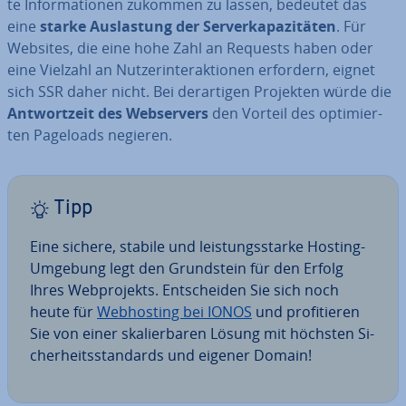
te In­for­ma­tio­nen zukommen zu lassen, bedeutet das
eine
starke Aus­las­tung der Ser­ver­ka­pa­zi­tä­ten
. Für
Websites, die eine hohe Zahl an Requests haben oder
eine Vielzahl an Nut­zer­inter­ak­tio­nen erfordern, eignet
sich SSR daher nicht. Bei der­ar­ti­gen Projekten würde die
Ant­wort­zeit des Web­ser­vers
den Vorteil des op­ti­mier­
ten Pageloads negieren.
Tipp
Eine sichere, stabile und leis­tungs­star­ke Hosting-
Umgebung legt den Grund­stein für den Erfolg
Ihres Web­pro­jekts. Ent­schei­den Sie sich noch
heute für
Web­hos­ting bei IONOS
und pro­fi­tie­ren
Sie von einer ska­lier­ba­ren Lösung mit höchsten Si­
cher­heits­stan­dards und eigener Domain!