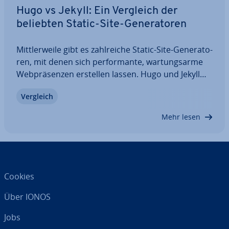
Hugo vs Jekyll: Ein Vergleich der
beliebten Static-Site-Ge­ne­ra­to­ren
Mitt­ler­wei­le gibt es zahl­rei­che Static-Site-Ge­ne­ra­to­
ren, mit denen sich per­for­man­te, war­tungs­ar­me
Web­prä­sen­zen erstellen lassen. Hugo und Jekyll
zählen dabei zu den am häu­figs­ten genutzten
Vergleich
Lösungen, un­ter­schei­den sich jedoch in zentralen
Aspekten grund­le­gend. Im direkten…
Mehr lesen
Cookies
Über IONOS
Jobs