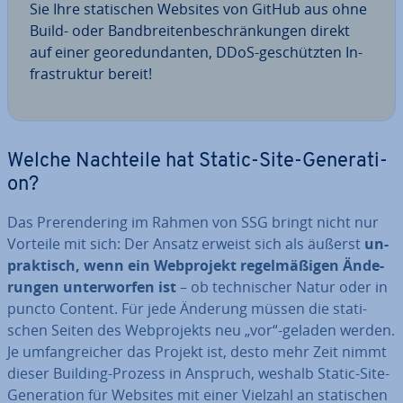
Sie Ihre sta­ti­schen Websites von GitHub aus ohne
Build- oder Band­brei­ten­be­schrän­kun­gen direkt
auf einer geo­red­un­dan­ten, DDoS-ge­schütz­ten In­
fra­struk­tur bereit!
Welche Nachteile hat Static-Site-Ge­ne­ra­ti­
on?
Das Pre­ren­de­ring im Rahmen von SSG bringt nicht nur
Vorteile mit sich: Der Ansatz erweist sich als äußerst
un­
prak­tisch, wenn ein Web­pro­jekt re­gel­mä­ßi­gen Än­de­
run­gen un­ter­wor­fen ist
– ob tech­ni­scher Natur oder in
puncto Content. Für jede Änderung müssen die sta­ti­
schen Seiten des Web­pro­jekts neu „vor“-geladen werden.
Je um­fang­rei­cher das Projekt ist, desto mehr Zeit nimmt
dieser Building-Prozess in Anspruch, weshalb Static-Site-
Ge­ne­ra­ti­on für Websites mit einer Vielzahl an sta­ti­schen