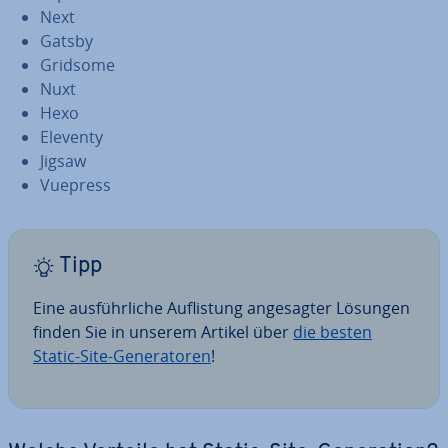
Next
Gatsby
Gridsome
Nuxt
Hexo
Eleventy
Jigsaw
Vuepress
Tipp
Eine aus­führ­li­che Auf­lis­tung an­ge­sag­ter Lösungen
finden Sie in unserem Artikel über
die besten
Static-Site-Ge­ne­ra­to­ren
!