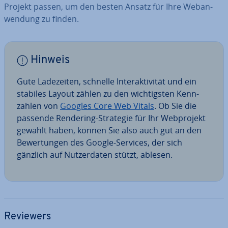
Projekt passen, um den besten Ansatz für Ihre Web­an­
wen­dung zu finden.
Hinweis
Gute La­de­zei­ten, schnelle In­ter­ak­ti­vi­tät und ein
stabiles Layout zählen zu den wich­tigs­ten Kenn­
zah­len von
Googles Core Web Vitals
. Ob Sie die
passende Rendering-Strategie für Ihr Web­pro­jekt
gewählt haben, können Sie also auch gut an den
Be­wer­tun­gen des Google-Services, der sich
gänzlich auf Nut­zer­da­ten stützt, ablesen.
Reviewers