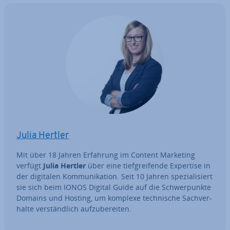
Julia Hertler
Mit über 18 Jahren Erfahrung im Content Marketing
verfügt
Julia Hertler
über eine tief­grei­fen­de Expertise in
der digitalen Kom­mu­ni­ka­ti­on. Seit 10 Jahren spe­zia­li­siert
sie sich beim IONOS Digital Guide auf die Schwer­punk­te
Domains und Hosting, um komplexe tech­ni­sche Sach­ver­
hal­te ver­ständ­lich auf­zu­be­rei­ten.