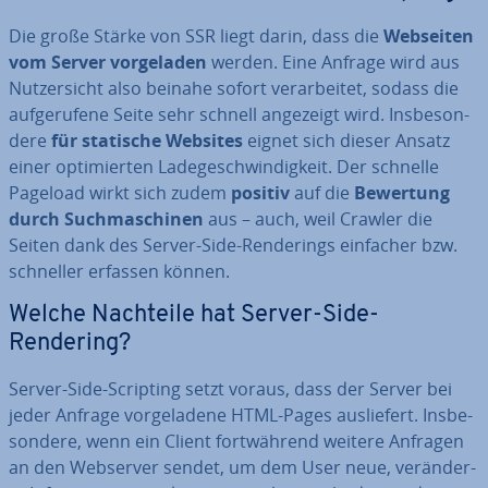
Die große Stärke von SSR liegt darin, dass die
Webseiten
vom Server vor­ge­la­den
werden. Eine Anfrage wird aus
Nut­zer­sicht also beinahe sofort ver­ar­bei­tet, sodass die
auf­ge­ru­fe­ne Seite sehr schnell angezeigt wird. Ins­be­son­
de­re
für statische Websites
eignet sich dieser Ansatz
einer op­ti­mier­ten La­de­ge­schwin­dig­keit. Der schnelle
Pageload wirkt sich zudem
positiv
auf die
Bewertung
durch Such­ma­schi­nen
aus – auch, weil Crawler die
Seiten dank des Server-Side-Ren­de­rings einfacher bzw.
schneller erfassen können.
Welche Nachteile hat Server-Side-
Rendering?
Server-Side-Scripting setzt voraus, dass der Server bei
jeder Anfrage vor­ge­la­de­ne HTML-Pages aus­lie­fert. Ins­be­
son­de­re, wenn ein Client fort­wäh­rend weitere Anfragen
an den Webserver sendet, um dem User neue, ver­än­der­