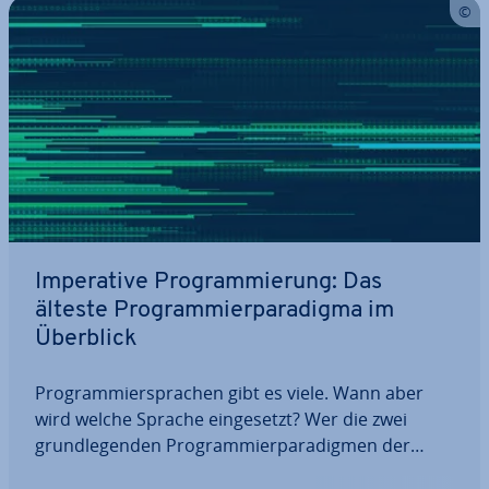
Im­pe­ra­ti­ve Pro­gram­mie­rung: Das
älteste Pro­gram­mier­pa­ra­dig­ma im
Überblick
Pro­gram­mier­spra­chen gibt es viele. Wann aber
wird welche Sprache ein­ge­setzt? Wer die zwei
grund­le­gen­den Pro­gram­mier­pa­ra­dig­men der
Software-Ent­wick­lung kennt, kann das leichter ent­