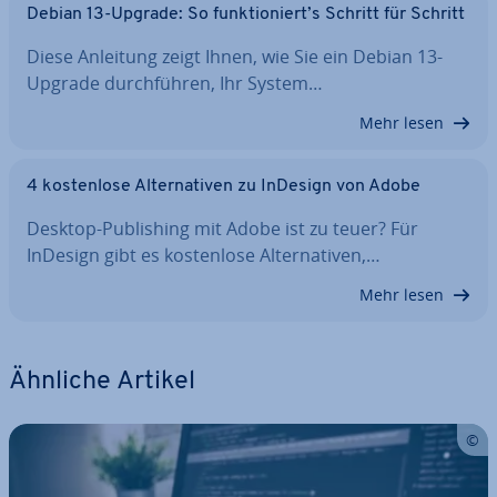
Debian 13-Upgrade: So funk­tio­niert’s Schritt für Schritt
Diese Anleitung zeigt Ihnen, wie Sie ein Debian 13-
Upgrade durch­füh­ren, Ihr System…
Mehr lesen
4 kos­ten­lo­se Al­ter­na­ti­ven zu InDesign von Adobe
Desktop-Pu­bli­shing mit Adobe ist zu teuer? Für
InDesign gibt es kos­ten­lo­se Al­ter­na­ti­ven,…
Mehr lesen
Ähnliche Artikel