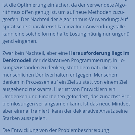
ist die Op­ti­mie­rung einfacher, da der ver­wen­de­te Al­go­
rith­mus offen genug ist, um auf neue Methoden zu­zu­
grei­fen. Der Nachteil der Al­go­rith­mus-Ver­wen­dung: Auf
spe­zi­fi­sche Cha­rak­te­ris­ti­ka einzelner An­wen­dungs­fäl­le
kann eine solche for­mel­haf­te Lösung häufig nur un­ge­nü­
gend eingehen.
Zwar kein Nachteil, aber eine
Her­aus­for­de­rung liegt im
Denk­mo­dell
der de­kla­ra­ti­ven Pro­gram­mie­rung. In Lö­
sungs­zu­stän­den zu denken, steht dem na­tür­li­chen
mensch­li­chen Denk­ver­hal­ten entgegen. Menschen
denken in Prozessen auf ein Ziel zu statt von einem Ziel
ausgehend rückwärts. Hier ist von Ent­wick­lern ein
Umdenken und Ein­ar­bei­ten gefordert, das zunächst Pro­
blem­lö­sun­gen ver­lang­sa­men kann. Ist das neue Mindset
aber einmal trainiert, kann der de­kla­ra­ti­ve Ansatz seine
Stärken aus­spie­len.
Die Ent­wick­lung von der Pro­blem­be­schrei­bung