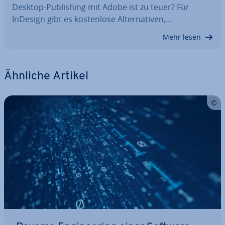
Desktop-Pu­bli­shing mit Adobe ist zu teuer? Für
InDesign gibt es kos­ten­lo­se Al­ter­na­ti­ven,…
Mehr lesen
Ähnliche Artikel