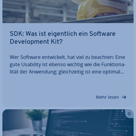
SDK: Was ist ei­gent­lich ein Software
De­ve­lo­p­ment Kit?
Wer Software ent­wi­ckelt, hat viel zu beachten: Eine
gute Usability ist ebenso wichtig wie die Funk­tio­na­
li­tät der Anwendung; gleich­zei­tig ist eine optimale
Per­for­mance – im Gegensatz zu Pro­gramm­feh­lern
– un­ver­zicht­bar. Schließ­lich soll das Produkt auch
auf den an­vi­sier­ten…
Mehr lesen