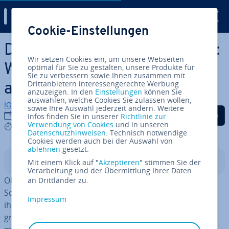
Digital Guide
Cookie-Einstellungen
Zum Haupt­in­halt springen
De­kla­ra­ti­ve Pro­gram­mie­rung:
Wir setzen Cookies ein, um unsere Webseiten
Wenn das Was wichtiger ist
optimal für Sie zu gestalten, unsere Produkte für
Sie zu verbessern sowie Ihnen zusammen mit
Drittanbietern interessengerechte Werbung
als das Wie
anzuzeigen. In den
Einstellungen
können Sie
auswählen, welche Cookies Sie zulassen wollen,
IONOS Redaktion
sowie Ihre Auswahl jederzeit ändern. Weitere
Auf Facebook teilen
Auf Twitter teilen
Auf LinkedIn tei
28.01.2020
Infos finden Sie in unserer
Richtlinie zur
Verwendung von Cookies
und in unseren
5 mins
Datenschutzhinweisen
. Technisch notwendige
Cookies werden auch bei der Auswahl von
ablehnen
gesetzt.
In­halts­ver­zeich­nis
Mit einem Klick auf "
Akzeptieren
" stimmen Sie der
Verarbeitung und der Übermittlung Ihrer Daten
Ob bei der Pro­gram­mie­rung einer App, einer IoT-
an Drittländer zu.
Software oder eines Com­pu­ter­spiels – bevor Ent­wick­ler
Impressum
ihre ersten Zeilen Code schreiben, müssen sie eine
grund­le­gen­de Ent­schei­dung treffen: Welche Pro­gram­