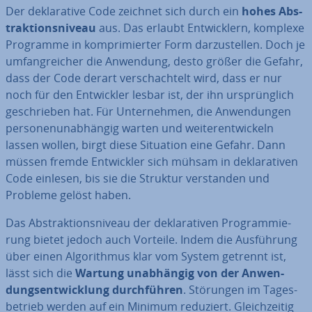
Der de­kla­ra­ti­ve Code zeichnet sich durch ein
hohes Abs­
trak­ti­ons­ni­veau
aus. Das erlaubt Ent­wick­lern, komplexe
Programme in kom­pri­mier­ter Form dar­zu­stel­len. Doch je
um­fang­rei­cher die Anwendung, desto größer die Gefahr,
dass der Code derart ver­schach­telt wird, dass er nur
noch für den Ent­wick­ler lesbar ist, der ihn ur­sprüng­lich
ge­schrie­ben hat. Für Un­ter­neh­men, die An­wen­dun­gen
per­so­nen­un­ab­hän­gig warten und wei­ter­ent­wi­ckeln
lassen wollen, birgt diese Situation eine Gefahr. Dann
müssen fremde Ent­wick­ler sich mühsam in de­kla­ra­ti­ven
Code einlesen, bis sie die Struktur ver­stan­den und
Probleme gelöst haben.
Das Abs­trak­ti­ons­ni­veau der de­kla­ra­ti­ven Pro­gram­mie­
rung bietet jedoch auch Vorteile. Indem die Aus­füh­rung
über einen Al­go­rith­mus klar vom System getrennt ist,
lässt sich die
Wartung un­ab­hän­gig von der An­wen­
dungs­ent­wick­lung durch­füh­ren
. Störungen im Ta­ges­
be­trieb werden auf ein Minimum reduziert. Gleich­zei­tig