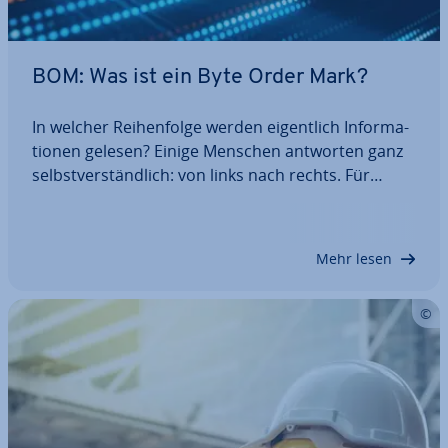
BOM: Was ist ein Byte Order Mark?
In welcher Rei­hen­fol­ge werden ei­gent­lich In­for­ma­
tio­nen gelesen? Einige Menschen antworten ganz
selbst­ver­ständ­lich: von links nach rechts. Für
Menschen aus anderen Kul­tur­krei­sen ist die ent­ge­
gen­ge­setz­te Richtung der Nor­mal­zu­stand. Es
handelt sich jeweils um Kon­ven­tio­nen – etwas,…
Mehr lesen