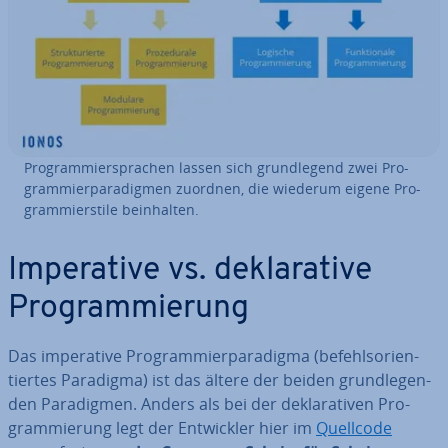
Pro­gram­mier­spra­chen lassen sich grund­le­gend zwei Pro­
gram­mier­pa­ra­dig­men zuordnen, die wiederum eigene Pro­
gram­mier­sti­le be­inhal­ten.
Im­pe­ra­ti­ve vs. de­kla­ra­ti­ve
Pro­gram­mie­rung
Das im­pe­ra­ti­ve Pro­gram­mier­pa­ra­dig­ma (be­fehls­ori­en­
tier­tes Paradigma) ist das ältere der beiden grund­le­gen­
den Pa­ra­dig­men. Anders als bei der de­kla­ra­ti­ven Pro­
gram­mie­rung legt der Ent­wick­ler hier im
Quellcode