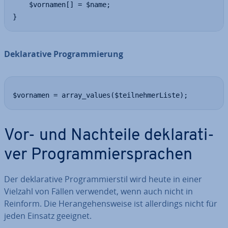
    $vornamen[] = $name;

}
De­kla­ra­ti­ve Pro­gram­mie­rung
$vornamen = array_values($teilnehmerListe);
Vor- und Nachteile de­kla­ra­ti­
ver Pro­gram­mier­spra­chen
Der de­kla­ra­ti­ve Pro­gram­mier­stil wird heute in einer
Vielzahl von Fällen verwendet, wenn auch nicht in
Reinform. Die Her­an­ge­hens­wei­se ist al­ler­dings nicht für
jeden Einsatz geeignet.