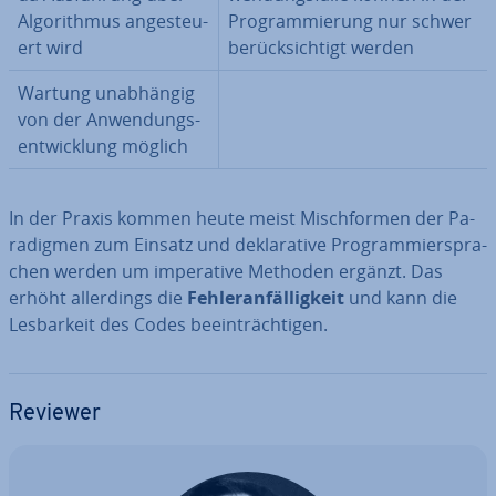
Al­go­rith­mus an­ge­steu­
Pro­gram­mie­rung nur schwer
ert wird
be­rück­sich­tigt werden
Wartung un­ab­hän­gig
von der An­wen­dungs­
ent­wick­lung möglich
In der Praxis kommen heute meist Misch­for­men der Pa­
ra­dig­men zum Einsatz und de­kla­ra­ti­ve Pro­gram­mier­spra­
chen werden um im­pe­ra­ti­ve Methoden ergänzt. Das
erhöht al­ler­dings die
Feh­ler­an­fäl­lig­keit
und kann die
Les­bar­keit des Codes be­ein­träch­ti­gen.
Reviewer