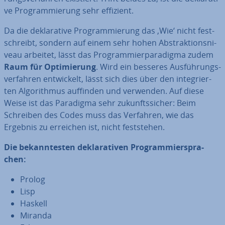
ve Pro­gram­mie­rung sehr effizient.
Da die de­kla­ra­ti­ve Pro­gram­mie­rung das ‚Wie‘ nicht fest­
schreibt, sondern auf einem sehr hohen Abs­trak­ti­ons­ni­
veau arbeitet, lässt das Pro­gram­mier­pa­ra­dig­ma zudem
Raum für Op­ti­mie­rung
. Wird ein besseres Aus­füh­rungs­
ver­fah­ren ent­wi­ckelt, lässt sich dies über den in­te­grier­
ten Al­go­rith­mus auffinden und verwenden. Auf diese
Weise ist das Paradigma sehr zu­kunfts­si­cher: Beim
Schreiben des Codes muss das Verfahren, wie das
Ergebnis zu erreichen ist, nicht fest­ste­hen.
Die be­kann­tes­ten de­kla­ra­ti­ven Pro­gram­mier­spra­
chen:
Prolog
Lisp
Haskell
Miranda