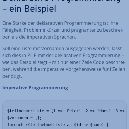
– ein Beispiel
Eine Stärke der de­kla­ra­ti­ven Pro­gram­mie­rung ist ihre
Fähigkeit, Probleme kürzer und prä­gnan­ter zu be­schrei­
ben als die im­pe­ra­ti­ven Sprachen.
Soll eine Liste mit Vornamen aus­ge­ge­ben werden, lässt
sich dies in PHP mit der de­kla­ra­ti­ven Pro­gram­mie­rung –
wie das Beispiel zeigt – mit nur einer Zeile Code be­schrei­
ben, während die im­pe­ra­ti­ve Vor­ge­hens­wei­se fünf Zeilen
benötigt.
Im­pe­ra­ti­ve Pro­gram­mie­rung
$teilnehmerListe = [1 => 'Peter', 2 => 'Hans', 3 => '
$vornamen = [];

foreach ($teilnehmerListe as $id => $name) {
