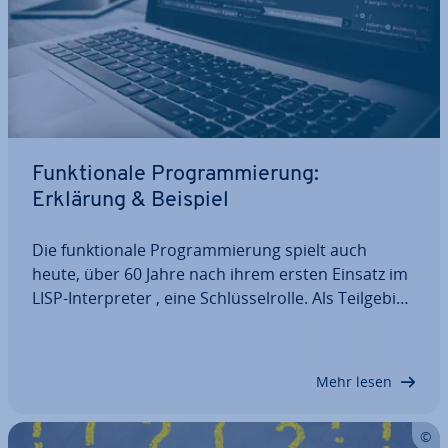
Funk­tio­na­le Pro­gram­mie­rung:
Erklärung & Beispiel
Die funk­tio­na­le Pro­gram­mie­rung spielt auch
heute, über 60 Jahre nach ihrem ersten Einsatz im
LISP-In­ter­pre­ter , eine Schlüs­sel­rol­le. Als Teil­ge­biet
der de­kla­ra­ti­ven Pro­gram­mie­rung („Was soll das
Programm erreichen?“) liegt ihre Stärke in der Ver­
ar­bei­tung ma­the­ma­ti­scher Aufgaben –…
Mehr lesen