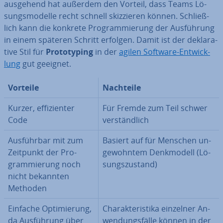
ausgehend hat außerdem den Vorteil, dass Teams Lö­
sungs­mo­del­le recht schnell skiz­zie­ren können. Schließ­
lich kann die konkrete Pro­gram­mie­rung der Aus­füh­rung
in einem späteren Schritt erfolgen. Damit ist der de­kla­ra­
ti­ve Stil für
Pro­to­ty­p­ing
in der
agilen Software-Ent­wick­
lung
gut geeignet.
Vorteile
Nachteile
Kurzer, ef­fi­zi­en­ter
Für Fremde zum Teil schwer
Code
ver­ständ­lich
Aus­führ­bar mit zum
Basiert auf für Menschen un­
Zeitpunkt der Pro­
ge­wohn­tem Denk­mo­dell (Lö­
gram­mie­rung noch
sungs­zu­stand)
nicht bekannten
Methoden
Einfache Op­ti­mie­rung,
Cha­rak­te­ris­ti­ka einzelner An­
da Aus­füh­rung über
wen­dungs­fäl­le können in der