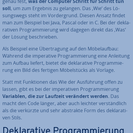
genau fest,
was der Computer Schritt für Schritt tun
soll
, um zum Ergebnis zu gelangen. Das ‚Wie‘ des Lö­
sungs­wegs steht im Vor­der­grund. Diesen Ansatz findet
man zum Beispiel bei Java, Pascal oder in C. Bei der de­kla­
ra­ti­ven Pro­gram­mie­rung wird dagegen direkt das ‚Was‘
der Lösung be­schrie­ben.
Als Beispiel eine Über­tra­gung auf den Mö­belauf­bau:
Während die im­pe­ra­ti­ve Pro­gram­mie­rung eine Anleitung
zum Aufbau liefert, bietet die de­kla­ra­ti­ve Pro­gram­mie­
rung ein Bild des fertigen Mö­bel­stücks als Vorlage.
Statt mit Funk­tio­nen das Wie der Aus­füh­rung offen zu
lassen, gibt es bei der im­pe­ra­ti­ven Pro­gram­mie­rung
Variablen, die zur Laufzeit verändert werden
. Das
macht den Code länger, aber auch leichter ver­ständ­lich
als die verkürzte und sehr abstrakte Form des de­kla­ra­ti­
ven Stils.
De­kla­ra­ti­ve Pro­gram­mie­rung