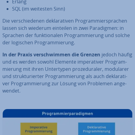
Erlang
SQL (im weitesten Sinn)
Die ver­schie­de­nen de­kla­ra­ti­ven Pro­gram­mier­spra­chen
lassen sich wiederum einteilen in zwei Pa­ra­dig­men: in
Sprachen der funk­tio­na­len Pro­gram­mie­rung und solche
der logischen Pro­gram­mie­rung.
In der Praxis ver­schwim­men die Grenzen
jedoch häufig
und es werden sowohl Elemente im­pe­ra­ti­ver Pro­gram­
mie­rung mit ihren Un­ter­ty­pen pro­ze­du­ra­ler, modularer
und struk­tu­rier­ter Pro­gram­mie­rung als auch de­kla­ra­ti­
ver Pro­gram­mie­rung zur Lösung von Problemen an­ge­
wen­det.