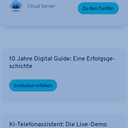
Cloud Server
Zu den Tarifen
10 Jahre Digital Guide: Eine Er­folgs­ge­
schich­te
Evolution erleben
KI-Te­le­fon­as­sis­tent: Die Live-Demo