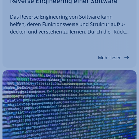
Reverse En­gi­nee­ring einer Software
Das Reverse En­gi­nee­ring von Software kann
helfen, deren Funk­ti­ons­wei­se und Struktur auf­zu­
de­cken und verstehen zu lernen. Durch die „Rück­
ent­wick­lung“ einer Software bis hin zum Quellcode
ist es nicht nur möglich Fehl­mel­dun­gen zu
ergründen, sondern auch Kon­kur­renz­pro­gram­me
Mehr lesen
zu…