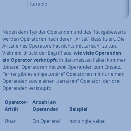
Iterable
Neben dem Typ der Operanden und des Rück­ga­be­werts
werden Ope­ra­to­ren nach deren „Arität“ klas­si­fi­ziert. Die
Arität eines Operators hat nichts mit „arisch“ zu tun.
Vielmehr drückt der Begriff aus,
wie viele Operanden
ein Operator verknüpft
. In den meisten Fällen kommen
„binäre“ Ope­ra­to­ren mit zwei Operanden zum Einsatz.
Ferner gibt es einige „unäre“ Ope­ra­to­ren mit nur einem
Operanden sowie einen „ternären“ Operator, der drei
Operanden verknüpft:
Operator-
Anzahl an
Arität
Operanden
Beispiel
Unär
Ein Operand
not single_value