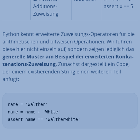
Additions-
assert x == 5
Zuweisung
Python kennt er­wei­ter­te Zu­wei­sungs-Ope­ra­to­ren für die
arith­me­ti­schen und bitweisen Ope­ra­tio­nen. Wir führen
diese hier nicht einzeln auf, sondern zeigen lediglich das
generelle Muster am Beispiel der er­wei­ter­ten Kon­ka­
te­na­ti­ons-Zuweisung
. Zunächst dar­ge­stellt ein Code,
der einem exis­tie­ren­den String einen weiteren Teil
anfügt:
name = 'Walther'

name = name + 'White'

assert name == 'WaltherWhite'