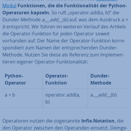
Modul
Funk­tio­nen, die die Funk­tio­na­li­tät der Python-
Ope­ra­to­ren kapseln
. So ruft „operator.add(a, b)“ die
Dunder-Methode
a.__add__(b)
auf, was dem Ausdruck
a +
b
ent­spricht. Wir führen im weiteren Verlauf des Artikels
die Operator-Funktion für jeden Operator soweit
vorhanden auf. Der Name der Operator-Funktion kor­re­
spon­diert zum Namen der ent­spre­chen­den Dunder-
Methode. Nutzen Sie diese als Referenz zum Im­ple­men­
tie­ren eigener Operator-Funk­tio­na­li­tät:
Python-
Operator-
Dunder-
Operator
Funktion
Methode
a + b
operator.add(a,
a.__add__(b)
b)
Ope­ra­to­ren nutzen die so­ge­nann­te
Infix-Notation
, die
den Operator zwischen den Operanden einsetzt. Dem­ge­