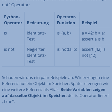
not“-Operator:
Python-
Operator-
Operator
Bedeutung
Funktion
Beispiel
is
Iden­ti­täts-
is_(a, b)
a = 42; b = a;
Test
assert a is b
is not
Negierter
is_not(a, b)
assert [42] is
Iden­ti­täts-
not [42]
Test
Schauen wir uns ein paar Beispiele an. Wir erzeugen eine
Referenz auf ein Objekt im Speicher. Später erzeugen wir
eine weitere Referenz als Alias.
Beide Variablen zeigen
auf dasselbe Objekt im Speicher
, der is-Operator liefert
„True“: