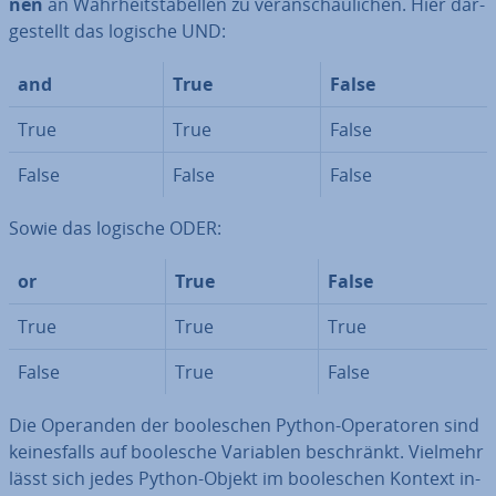
nen
an Wahr­heits­ta­bel­len zu ver­an­schau­li­chen. Hier dar­
ge­stellt das logische UND:
and
True
False
True
True
False
False
False
False
Sowie das logische ODER:
or
True
False
True
True
True
False
True
False
Die Operanden der boole­schen Python-Ope­ra­to­ren sind
kei­nes­falls auf boolesche Variablen be­schränkt. Vielmehr
lässt sich jedes Python-Objekt im boole­schen Kontext in­