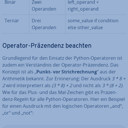
Binär
Zwei
left_operand +
Operanden
right_operand
Ternär
Drei
some_value if condition
Operanden
else other_value
Operator-Prä­zen­denz beachten
Grund­le­gend für den Einsatz der Python-Ope­ra­to­ren ist
zudem ein Ver­ständ­nis der Operator-Prä­zen­denz. Das
Konzept ist als „
Punkt- vor Strich­rech­nung
“ aus der
Arith­me­tik bekannt. Zur Er­in­ne­rung: Der Ausdruck
3 * 8 +
2
wird in­ter­pre­tiert als
(3 * 8) + 2
und nicht als
3 * (8 + 2)
.
Wie für das Plus- und das Mal-Zeichen gibt es Prä­zen­
denz-Regeln für alle Python-Ope­ra­to­ren. Hier ein Beispiel
für einen Ausdruck mit den logischen Ope­ra­to­ren „and“,
„or“ und „not“: