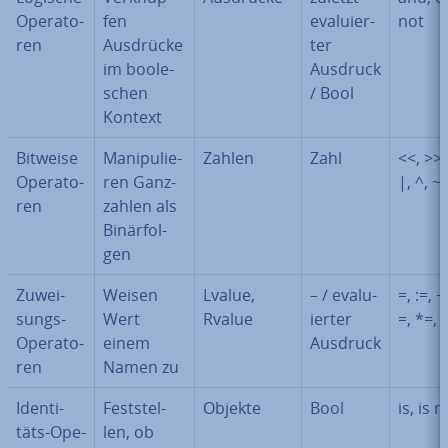
Ope­ra­to­
fen
eva­lu­ier­
not
ren
Ausdrücke
ter
im boole­
Ausdruck
schen
/ Bool
Kontext
Bitweise
Ma­ni­pu­lie­
Zahlen
Zahl
<<, >>,
Ope­ra­to­
ren Ganz­
|, ^, ~
ren
zah­len als
Bi­när­fol­
gen
Zu­wei­
Weisen
Lvalue,
– / eva­lu­
=, :=, +
sungs-
Wert
Rvalue
ier­ter
=, *=, 
Ope­ra­to­
einem
Ausdruck
ren
Namen zu
Iden­ti­
Fest­stel­
Objekte
Bool
is, is n
täts-Ope­
len, ob