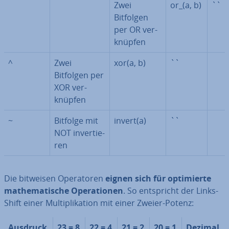
Zwei
or_(a, b)
``
Bitfolgen
per OR ver­
knüp­fen
^
Zwei
xor(a, b)
``
Bitfolgen per
XOR ver­
knüp­fen
~
Bitfolge mit
invert(a)
``
NOT in­ver­tie­
ren
Die bitweisen Ope­ra­to­ren
eignen sich für op­ti­mier­te
ma­the­ma­ti­sche Ope­ra­tio­nen
. So ent­spricht der Links-
Shift einer Mul­ti­pli­ka­ti­on mit einer Zweier-Potenz:
Ausdruck
23 = 8
22 = 4
21 = 2
20 = 1
Dezimal