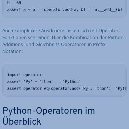
b = 69

assert a + b == operator.add(a, b) == a.__add__(b)
Auch kom­ple­xe­re Ausdrücke lassen sich mit Operator-
Funk­tio­nen schreiben. Hier die Kom­bi­na­ti­on der Python-
Additions- und Gleich­heits-Ope­ra­to­ren in Prefix-
Notation:
import operator

assert 'Py' + 'thon' == 'Python'

assert operator.eq(operator.add('Py', 'thon'), 'Pyth
Python-Ope­ra­to­ren im
Überblick