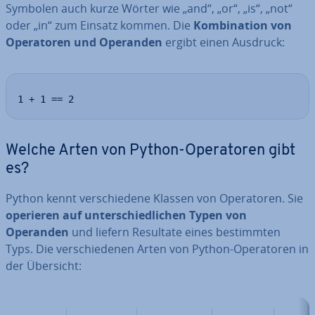
Symbolen auch kurze Wörter wie „and“, „or“, „is“, „not“
oder „in“ zum Einsatz kommen. Die
Kom­bi­na­ti­on von
Ope­ra­to­ren und Operanden
ergibt einen Ausdruck:
1 + 1 == 2
Welche Arten von Python-Ope­ra­to­ren gibt
es?
Python kennt ver­schie­de­ne Klassen von Ope­ra­to­ren. Sie
operieren auf un­ter­schied­li­chen Typen von
Operanden
und liefern Resultate eines be­stimm­ten
Typs. Die ver­schie­de­nen Arten von Python-Ope­ra­to­ren in
der Übersicht: