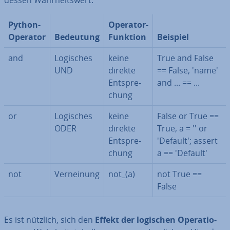
dessen Wahr­heits­wert:
Python-
Operator-
Operator
Bedeutung
Funktion
Beispiel
and
Logisches
keine
True and False
UND
direkte
== False, 'name'
Ent­spre­
and ... == ...
chung
or
Logisches
keine
False or True ==
ODER
direkte
True, a = '' or
Ent­spre­
'Default'; assert
chung
a == 'Default'
not
Ver­nei­nung
not_(a)
not True ==
False
Es ist nützlich, sich den
Effekt der logischen Ope­ra­tio­