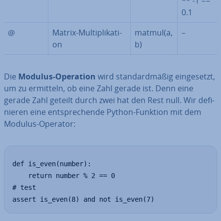
** -1 ==
0.1
@
Matrix-Mul­ti­pli­ka­ti­
matmul(a,
–
on
b)
Die
Modulus-Operation
wird stan­dard­mä­ßig ein­ge­setzt,
um zu ermitteln, ob eine Zahl gerade ist. Denn eine
gerade Zahl geteilt durch zwei hat den Rest null. Wir de­fi­
nie­ren eine ent­spre­chen­de Python-Funktion mit dem
Modulus-Operator:
def is_even(number):

    return number % 2 == 0

# test

assert is_even(8) and not is_even(7)