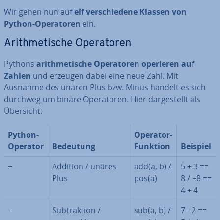
Wir gehen nun auf
elf ver­schie­de­ne Klassen von
Python-Ope­ra­to­ren
ein.
Arith­me­ti­sche Ope­ra­to­ren
Pythons
arith­me­ti­sche Ope­ra­to­ren operieren auf
Zahlen
und erzeugen dabei eine neue Zahl. Mit
Ausnahme des unären Plus bzw. Minus handelt es sich
durchweg um binäre Ope­ra­to­ren. Hier dar­ge­stellt als
Übersicht:
Python-
Operator-
Operator
Bedeutung
Funktion
Beispiel
+
Addition / unäres
add(a, b) /
5 + 3 ==
Plus
pos(a)
8 / +8 ==
4 + 4
-
Sub­trak­ti­on /
sub(a, b) /
7 - 2 ==