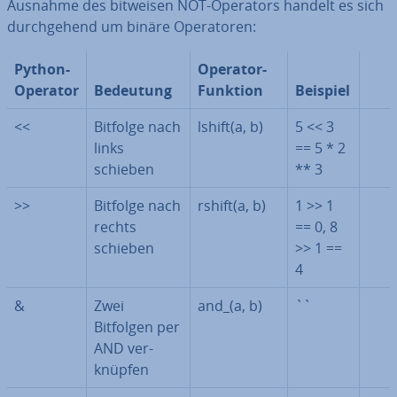
Ausnahme des bitweisen NOT-Operators handelt es sich
durch­ge­hend um binäre Ope­ra­to­ren:
Python-
Operator-
Operator
Bedeutung
Funktion
Beispiel
<<
Bitfolge nach
lshift(a, b)
5 << 3
links
== 5 * 2
schieben
** 3
>>
Bitfolge nach
rshift(a, b)
1 >> 1
rechts
== 0, 8
schieben
>> 1 ==
4
&
Zwei
and_(a, b)
``
Bitfolgen per
AND ver­
knüp­fen