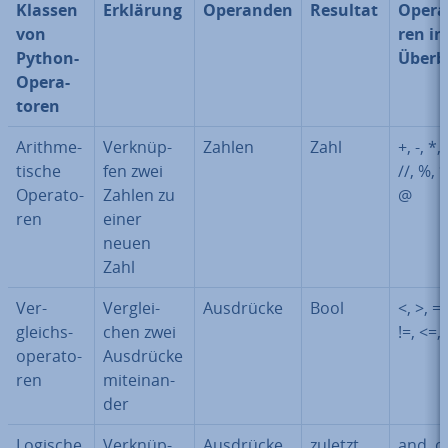
Klassen
Erklärung
Operanden
Resultat
Ope­ra­
von
ren i
Python-
Überb
Ope­ra­
to­ren
Arith­me­
Ver­knüp­
Zahlen
Zahl
+, -, *, 
ti­sche
fen zwei
//, %, 
Ope­ra­to­
Zahlen zu
@
ren
einer
neuen
Zahl
Ver­
Ver­glei­
Ausdrücke
Bool
<, >, ==
gleichs­
chen zwei
!=, <=,
ope­ra­to­
Ausdrücke
ren
mit­ein­an­
der
Logische
Ver­knüp­
Ausdrücke
zuletzt
and, o