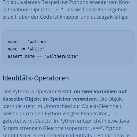
Ein äqui­va­len­tes Beispiel mit Pythons er­wei­ter­tem Kon­
ka­te­na­ti­ons-Operator „+=“ – es wird dasselbe Ergebnis
erzielt, aber der Code ist knapper und aus­sa­ge­kräf­ti­ger:
name  = 'Walther'

name += 'White'

assert name == 'WaltherWhite'
Iden­ti­täts-Ope­ra­to­ren
Der Python-is-Operator testet,
ob zwei Variablen auf
dasselbe Objekt im Speicher verweisen
. Die Objekt-
Identität steht im Un­ter­schied zur Objekt-Gleich­heit,
welche durch den Python Ver­gleichs­ope­ra­tor „==“
getestet wird. Das „is“ in Python ent­spricht in etwa Ja­va­
Scripts strengem Gleich­heits­ope­ra­tor „===“. Python
kennt ferner einen negierten Iden­ti­täts-Test mit dem „is