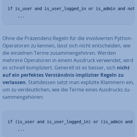
if is_user and is_user_logged_in or is_admin and not 
    ...
Ohne die Prä­zen­denz-Regeln für die in­vol­vier­ten Python-
Ope­ra­to­ren zu kennen, lässt sich nicht ent­schei­den, wie
die einzelnen Terme zu­sam­men­ge­hö­ren. Werden
mehrere Ope­ra­to­ren in einem Ausdruck verwendet, wird
es schnell kom­pli­ziert. Generell ist es besser, sich
nicht
auf ein perfektes Ver­ständ­nis im­pli­zi­ter Regeln zu
verlassen
. Statt­des­sen setzt man explizite Klammern ein,
um zu ver­deut­li­chen, wie die Terme eines Ausdrucks zu­
sam­men­ge­hö­ren:
if (is_user and is_user_logged_in) or (is_admin and n
    ...