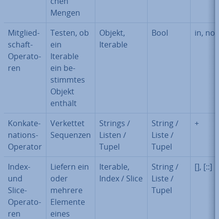
chen
Mengen
Mit­glied­
Testen, ob
Objekt,
Bool
in, not
schaft-
ein
Iterable
Ope­ra­to­
Iterable
ren
ein be­
stimm­tes
Objekt
enthält
Kon­ka­te­
Verkettet
Strings /
String /
+
na­ti­ons-
Sequenzen
Listen /
Liste /
Operator
Tupel
Tupel
Index-
Liefern ein
Iterable,
String /
[], [::]
und
oder
Index / Slice
Liste /
Slice-
mehrere
Tupel
Ope­ra­to­
Elemente
ren
eines