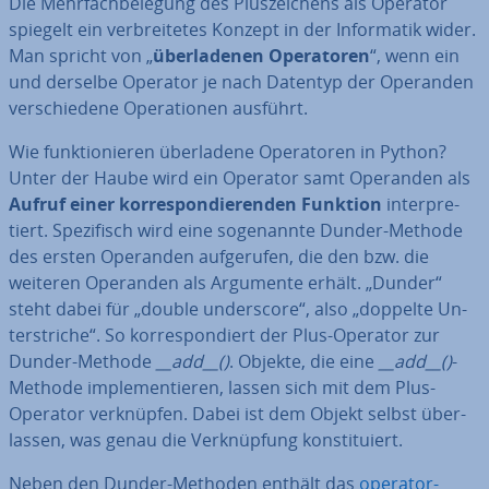
Die Mehr­fach­be­le­gung des Plus­zei­chens als Operator
spiegelt ein ver­brei­te­tes Konzept in der In­for­ma­tik wider.
Man spricht von „
über­la­de­nen Ope­ra­to­ren
“, wenn ein
und derselbe Operator je nach Datentyp der Operanden
ver­schie­de­ne Ope­ra­tio­nen ausführt.
Wie funk­tio­nie­ren über­la­de­ne Ope­ra­to­ren in Python?
Unter der Haube wird ein Operator samt Operanden als
Aufruf einer kor­re­spon­die­ren­den Funktion
in­ter­pre­
tiert. Spe­zi­fisch wird eine so­ge­nann­te Dunder-Methode
des ersten Operanden auf­ge­ru­fen, die den bzw. die
weiteren Operanden als Argumente erhält. „Dunder“
steht dabei für „double un­ders­core“, also „doppelte Un­
ter­stri­che“. So kor­re­spon­diert der Plus-Operator zur
Dunder-Methode
__add__()
. Objekte, die eine
__add__()
-
Methode im­ple­men­tie­ren, lassen sich mit dem Plus-
Operator ver­knüp­fen. Dabei ist dem Objekt selbst über­
las­sen, was genau die Ver­knüp­fung kon­sti­tu­iert.
Neben den Dunder-Methoden enthält das
operator-