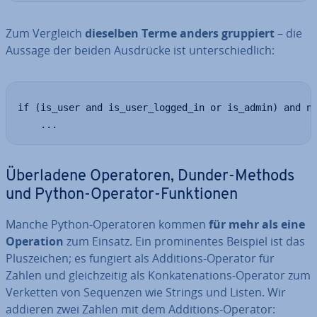
Zum Vergleich
dieselben Terme anders gruppiert
– die
Aussage der beiden Ausdrücke ist un­ter­schied­lich:
if (is_user and is_user_logged_in or is_admin) and no
    ...
Über­la­de­ne Ope­ra­to­ren, Dunder-Methods
und Python-Operator-Funk­tio­nen
Manche Python-Ope­ra­to­ren kommen
für mehr als eine
Operation
zum Einsatz. Ein pro­mi­nen­tes Beispiel ist das
Plus­zei­chen; es fungiert als Additions-Operator für
Zahlen und gleich­zei­tig als Kon­ka­te­na­ti­ons-Operator zum
Verketten von Sequenzen wie Strings und Listen. Wir
addieren zwei Zahlen mit dem Additions-Operator: