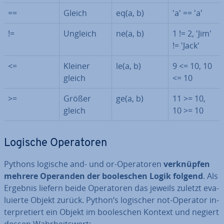
==
Gleich
eq(a, b)
'a' == 'a'
!=
Ungleich
ne(a, b)
1 != 2, 'Jim'
!= 'Jack'
<=
Kleiner
le(a, b)
9 <= 10, 10
gleich
<= 10
>=
Größer
ge(a, b)
11 >= 10,
gleich
10 >= 10
Logische Ope­ra­to­ren
Pythons logische and- und or-Ope­ra­to­ren
ver­knüp­fen
mehrere Operanden der boole­schen Logik folgend
. Als
Ergebnis liefern beide Ope­ra­to­ren das jeweils zuletzt eva­
lu­ier­te Objekt zurück. Python‘s logischer not-Operator in­
ter­pre­tiert ein Objekt im boole­schen Kontext und negiert