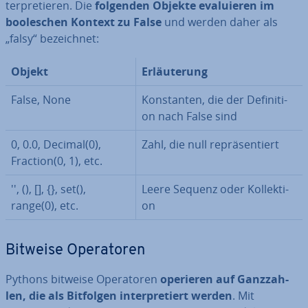
ter­pre­tie­ren. Die
folgenden Objekte eva­lu­ie­ren im
boole­schen Kontext zu False
und werden daher als
„falsy“ be­zeich­net:
Objekt
Er­läu­te­rung
False, None
Kon­stan­ten, die der De­fi­ni­ti­
on nach False sind
0, 0.0, Decimal(0),
Zahl, die null re­prä­sen­tiert
Fraction(0, 1), etc.
'', (), [], {}, set(),
Leere Sequenz oder Kol­lek­ti­
range(0), etc.
on
Bitweise Ope­ra­to­ren
Pythons bitweise Ope­ra­to­ren
operieren auf Ganz­zah­
len, die als Bitfolgen in­ter­pre­tiert werden
. Mit