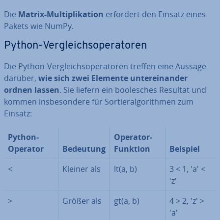
Die
Matrix-Mul­ti­pli­ka­ti­on
erfordert den Einsatz eines
Pakets wie NumPy.
Python-Ver­gleichs­ope­ra­to­ren
Die Python-Ver­gleichs­ope­ra­to­ren treffen eine Aussage
darüber,
wie sich zwei Elemente un­ter­ein­an­der
ordnen lassen
. Sie liefern ein boole­sches Resultat und
kommen ins­be­son­de­re für Sor­tier­al­go­rith­men zum
Einsatz:
Python-
Operator-
Operator
Bedeutung
Funktion
Beispiel
<
Kleiner als
lt(a, b)
3 < 1, 'a' <
'z'
>
Größer als
gt(a, b)
4 > 2, 'z' >
'a'