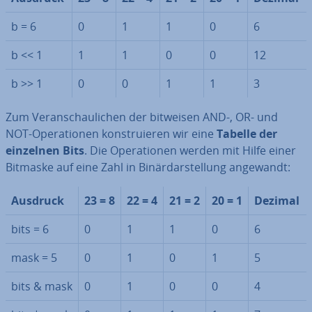
b = 6
0
1
1
0
6
b << 1
1
1
0
0
12
b >> 1
0
0
1
1
3
Zum Ver­an­schau­li­chen der bitweisen AND-, OR- und
NOT-Ope­ra­tio­nen kon­stru­ie­ren wir eine
Tabelle der
einzelnen Bits
. Die Ope­ra­tio­nen werden mit Hilfe einer
Bitmaske auf eine Zahl in Bi­när­dar­stel­lung angewandt:
Ausdruck
23 = 8
22 = 4
21 = 2
20 = 1
Dezimal
bits = 6
0
1
1
0
6
mask = 5
0
1
0
1
5
bits & mask
0
1
0
0
4