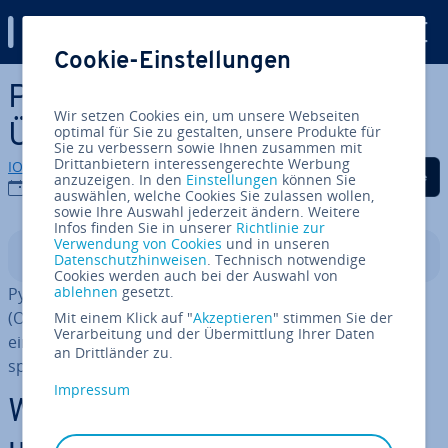
Digital Guide
Cookie-Einstellungen
Zum Haupt­in­halt springen
Python-Ope­ra­to­ren:
Wir setzen Cookies ein, um unsere Webseiten
Überblick und Erklärung
optimal für Sie zu gestalten, unsere Produkte für
Sie zu verbessern sowie Ihnen zusammen mit
Drittanbietern interessengerechte Werbung
IONOS Redaktion
Auf Facebook teilen
Auf Twitter teilen
Auf LinkedIn tei
anzuzeigen. In den
Einstellungen
können Sie
22.02.2023
auswählen, welche Cookies Sie zulassen wollen,
sowie Ihre Auswahl jederzeit ändern. Weitere
Infos finden Sie in unserer
Richtlinie zur
Verwendung von Cookies
und in unseren
In­halts­ver­zeich­nis
Datenschutzhinweisen
. Technisch notwendige
Cookies werden auch bei der Auswahl von
ablehnen
gesetzt.
Python-Ope­ra­to­ren helfen Ihnen dabei, mit Werten
(Operanden) zu arbeiten, diese zu verändern oder mit­
Mit einem Klick auf "
Akzeptieren
" stimmen Sie der
Verarbeitung und der Übermittlung Ihrer Daten
ein­an­der zu ver­knüp­fen. Die Ope­ra­to­ren können bei­
an Drittländer zu.
spiels­wei­se logisch oder arith­me­tisch sein.
Impressum
Was sind Python-Ope­ra­to­ren