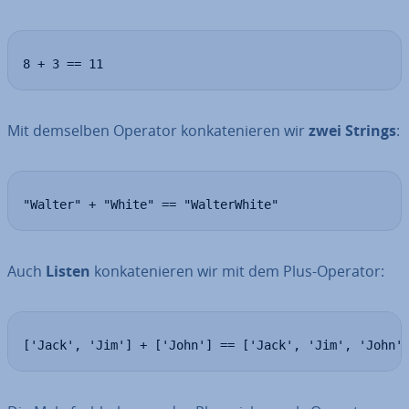
8 + 3 == 11
Mit demselben Operator kon­ka­te­nie­ren wir
zwei Strings
:
"Walter" + "White" == "WalterWhite"
Auch
Listen
kon­ka­te­nie­ren wir mit dem Plus-Operator:
['Jack', 'Jim'] + ['John'] == ['Jack', 'Jim', 'John'