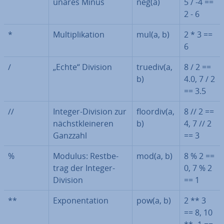
unäres Minus
neg(a)
5 / -4 ==
2 - 6
*
Mul­ti­pli­ka­ti­on
mul(a, b)
2 * 3 ==
6
/
„Echte“ Division
truediv(a,
8 / 2 ==
b)
4.0, 7 / 2
== 3.5
//
Integer-Division zur
floordiv(a,
8 // 2 ==
nächst­klei­ne­ren
b)
4, 7 // 2
Ganzzahl
== 3
%
Modulus: Rest­be­
mod(a, b)
8 % 2 ==
trag der Integer-
0, 7 % 2
Division
== 1
**
Ex­po­nen­ta­ti­on
pow(a, b)
2 ** 3
== 8, 10