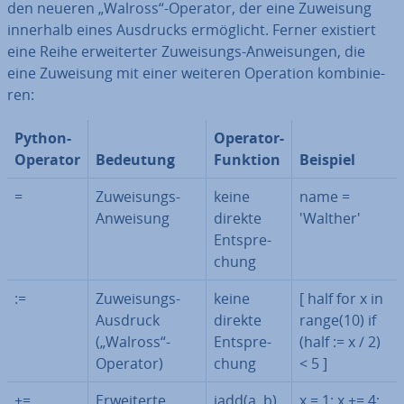
den neueren „Walross“-Operator, der eine Zuweisung
innerhalb eines Ausdrucks er­mög­licht. Ferner existiert
eine Reihe er­wei­ter­ter Zu­wei­sungs-An­wei­sun­gen, die
eine Zuweisung mit einer weiteren Operation kom­bi­nie­
ren:
Python-
Operator-
Operator
Bedeutung
Funktion
Beispiel
=
Zu­wei­sungs-
keine
name =
Anweisung
direkte
'Walther'
Ent­spre­
chung
:=
Zu­wei­sungs-
keine
[ half for x in
Ausdruck
direkte
range(10) if
(„Walross“-
Ent­spre­
(half := x / 2)
Operator)
chung
< 5 ]
+=
Er­wei­ter­te
iadd(a, b)
x = 1; x += 4;