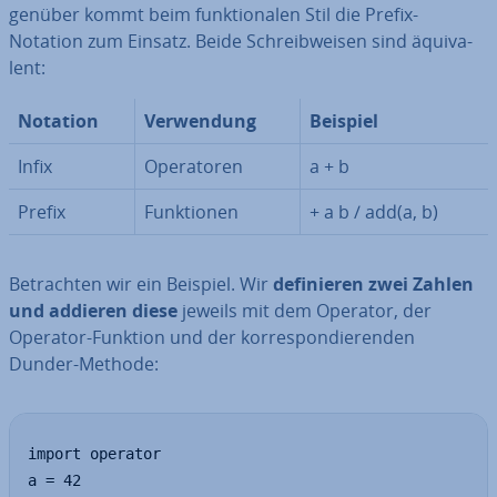
gen­über kommt beim funk­tio­na­len Stil die Prefix-
Notation zum Einsatz. Beide Schreib­wei­sen sind äqui­va­
lent:
Notation
Ver­wen­dung
Beispiel
Infix
Ope­ra­to­ren
a + b
Prefix
Funk­tio­nen
+ a b / add(a, b)
Be­trach­ten wir ein Beispiel. Wir
de­fi­nie­ren zwei Zahlen
und addieren diese
jeweils mit dem Operator, der
Operator-Funktion und der kor­re­spon­die­ren­den
Dunder-Methode:
import operator

a = 42
