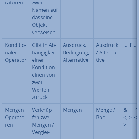
ra­to­ren
zwei
Namen auf
dasselbe
Objekt
verweisen
Kon­di­tio­
Gibt in Ab­
Ausdruck,
Ausdruck
... if ...
na­ler
hän­gig­keit
Bedingung,
/ Al­ter­na­
...
Operator
einer
Al­ter­na­ti­ve
ti­ve
Kondition
einen von
zwei
Werten
zurück
Mengen-
Ver­knüp­
Mengen
Menge /
&, |, ^,
Ope­ra­to­
fen zwei
Bool
<, >, <=
ren
Mengen /
>=
Ver­glei­