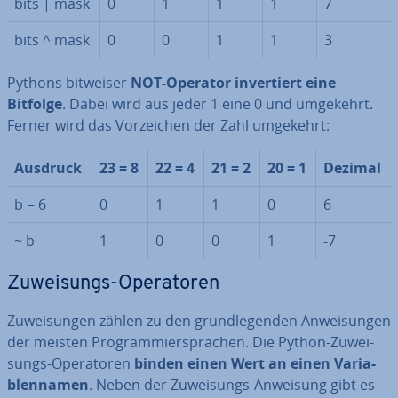
bits | mask
0
1
1
1
7
bits ^ mask
0
0
1
1
3
Pythons bitweiser
NOT-Operator in­ver­tiert eine
Bitfolge
. Dabei wird aus jeder 1 eine 0 und umgekehrt.
Ferner wird das Vor­zei­chen der Zahl umgekehrt:
Ausdruck
23 = 8
22 = 4
21 = 2
20 = 1
Dezimal
b = 6
0
1
1
0
6
~ b
1
0
0
1
-7
Zu­wei­sungs-Ope­ra­to­ren
Zu­wei­sun­gen zählen zu den grund­le­gen­den An­wei­sun­gen
der meisten Pro­gram­mier­spra­chen. Die Python-Zu­wei­
sungs-Ope­ra­to­ren
binden einen Wert an einen Va­ria­
blen­na­men
. Neben der Zu­wei­sungs-Anweisung gibt es