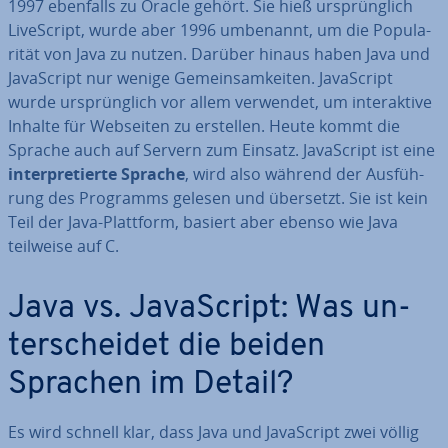
1997 ebenfalls zu Oracle gehört. Sie hieß ur­sprüng­lich
Live­Script, wurde aber 1996 umbenannt, um die Po­pu­la­
ri­tät von Java zu nutzen. Darüber hinaus haben Java und
Ja­va­Script nur wenige Ge­mein­sam­kei­ten. Ja­va­Script
wurde ur­sprüng­lich vor allem verwendet, um in­ter­ak­ti­ve
Inhalte für Webseiten zu erstellen. Heute kommt die
Sprache auch auf Servern zum Einsatz. Ja­va­Script ist eine
in­ter­pre­tier­te Sprache
, wird also während der Aus­füh­
rung des Programms gelesen und übersetzt. Sie ist kein
Teil der Java-Plattform, basiert aber ebenso wie Java
teilweise auf C.
Java vs. Ja­va­Script: Was un­
ter­schei­det die beiden
Sprachen im Detail?
Es wird schnell klar, dass Java und Ja­va­Script zwei völlig