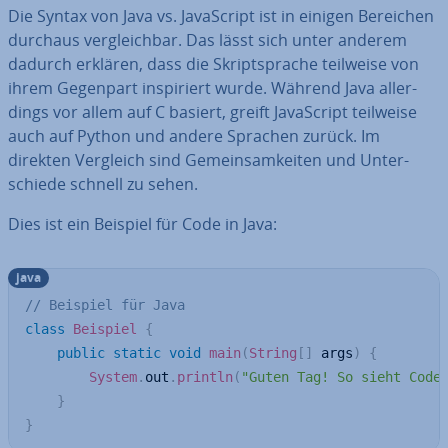
Die Syntax von Java vs. Ja­va­Script ist in einigen Bereichen
durchaus ver­gleich­bar. Das lässt sich unter anderem
dadurch erklären, dass die Skript­spra­che teilweise von
ihrem Gegenpart in­spi­riert wurde. Während Java al­ler­
dings vor allem auf C basiert, greift Ja­va­Script teilweise
auch auf Python und andere Sprachen zurück. Im
direkten Vergleich sind Ge­mein­sam­kei­ten und Un­ter­
schie­de schnell zu sehen.
Dies ist ein Beispiel für Code in Java:
java
// Beispiel für Java
class
Beispiel
{
public
static
void
main
(
String
[
]
 args
)
{
System
.
out
.
println
(
"Guten Tag! So sieht Code
}
}