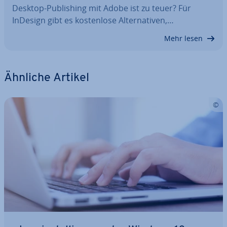
Desktop-Pu­bli­shing mit Adobe ist zu teuer? Für
InDesign gibt es kos­ten­lo­se Al­ter­na­ti­ven,…
Mehr lesen
Ähnliche Artikel