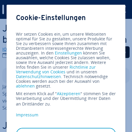
Digital Guide
Cookie-Einstellungen
Zum Haupt­in­halt springen
Java vs. Ja­va­Script: Die
Wir setzen Cookies ein, um unsere Webseiten
beiden Sprachen im Vergleich
optimal für Sie zu gestalten, unsere Produkte für
Sie zu verbessern sowie Ihnen zusammen mit
Drittanbietern interessengerechte Werbung
IONOS Redaktion
Auf Facebook teilen
Auf Twitter teilen
Auf LinkedIn tei
anzuzeigen. In den
Einstellungen
können Sie
21.07.2023
auswählen, welche Cookies Sie zulassen wollen,
sowie Ihre Auswahl jederzeit ändern. Weitere
Infos finden Sie in unserer
Richtlinie zur
Verwendung von Cookies
und in unseren
In­halts­ver­zeich­nis
Datenschutzhinweisen
. Technisch notwendige
Cookies werden auch bei der Auswahl von
ablehnen
gesetzt.
Java und Ja­va­Script sind zwei grund­ver­schie­de­ne
Sprachen mit un­ter­schied­li­chen Ansätzen. Java ist eine
Mit einem Klick auf "
Akzeptieren
" stimmen Sie der
Verarbeitung und der Übermittlung Ihrer Daten
viel­sei­ti­ge Sprache, die kom­pi­liert werden muss, Ja­va­
an Drittländer zu.
Script hingegen eine in­ter­pre­tier­te Skript­spra­che.
Impressum
Java und Ja­va­Script: (Nur)