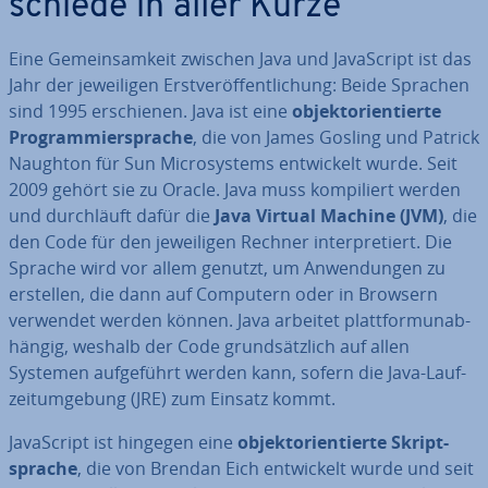
schie­de in aller Kürze
Eine Ge­mein­sam­keit zwischen Java und Ja­va­Script ist das
Jahr der je­wei­li­gen Erst­ver­öf­fent­li­chung: Beide Sprachen
sind 1995 er­schie­nen. Java ist eine
ob­jekt­ori­en­tier­te
Pro­gram­mier­spra­che
, die von James Gosling und Patrick
Naughton für Sun Mi­cro­sys­tems ent­wi­ckelt wurde. Seit
2009 gehört sie zu Oracle. Java muss kom­pi­liert werden
und durch­läuft dafür die
Java Virtual Machine (JVM)
, die
den Code für den je­wei­li­gen Rechner in­ter­pre­tiert. Die
Sprache wird vor allem genutzt, um An­wen­dun­gen zu
erstellen, die dann auf Computern oder in Browsern
verwendet werden können. Java arbeitet platt­form­un­ab­
hän­gig, weshalb der Code grund­sätz­lich auf allen
Systemen auf­ge­führt werden kann, sofern die Java-Lauf­
zeit­um­ge­bung (JRE) zum Einsatz kommt.
Ja­va­Script ist hingegen eine
ob­jekt­ori­en­tier­te Skript­
spra­che
, die von Brendan Eich ent­wi­ckelt wurde und seit