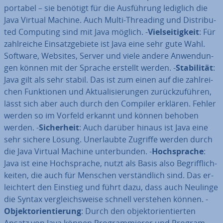
portabel – sie benötigt für die Aus­füh­rung lediglich die
Java Virtual Machine. Auch Multi-Threading und Dis­tri­bu­
ted Computing sind mit Java möglich. -
Viel­sei­tig­keit
: Für
zahl­rei­che Ein­satz­ge­bie­te ist Java eine sehr gute Wahl.
Software, Websites, Server und viele andere An­wen­dun­
gen können mit der Sprache erstellt werden. -
Sta­bi­li­tät
:
Java gilt als sehr stabil. Das ist zum einen auf die zahl­rei­
chen Funk­tio­nen und Ak­tua­li­sie­run­gen zu­rück­zu­füh­ren,
lässt sich aber auch durch den Compiler erklären. Fehler
werden so im Vorfeld erkannt und können behoben
werden. -
Si­cher­heit
: Auch darüber hinaus ist Java eine
sehr sichere Lösung. Un­er­laub­te Zugriffe werden durch
die Java Virtual Machine un­ter­bun­den. -
Hoch­spra­che
:
Java ist eine Hoch­spra­che, nutzt als Basis also Be­griff­lich­
kei­ten, die auch für Menschen ver­ständ­lich sind. Das er­
leich­tert den Einstieg und führt dazu, dass auch Neulinge
die Syntax ver­gleichs­wei­se schnell verstehen können. -
Ob­jekt­ori­en­tie­rung
: Durch den ob­jekt­ori­en­tier­ten