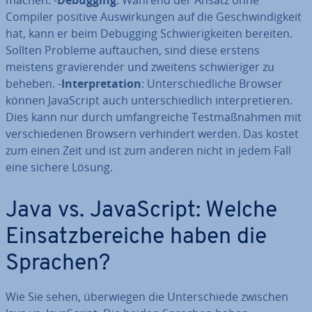
machen. -
Debugging
: Während der Ansatz ohne
Compiler positive Aus­wir­kun­gen auf die Ge­schwin­dig­keit
hat, kann er beim Debugging Schwie­rig­kei­ten bereiten.
Sollten Probleme auf­tau­chen, sind diese erstens
meistens gra­vie­ren­der und zweitens schwie­ri­ger zu
beheben. -
In­ter­pre­ta­ti­on
: Un­ter­schied­li­che Browser
können Ja­va­Script auch un­ter­schied­lich in­ter­pre­tie­ren.
Dies kann nur durch um­fang­rei­che Test­maß­nah­men mit
ver­schie­de­nen Browsern ver­hin­dert werden. Das kostet
zum einen Zeit und ist zum anderen nicht in jedem Fall
eine sichere Lösung.
Java vs. Ja­va­Script: Welche
Ein­satz­be­rei­che haben die
Sprachen?
Wie Sie sehen, über­wie­gen die Un­ter­schie­de zwischen