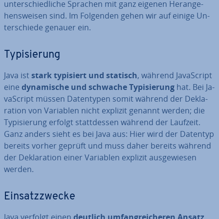
un­ter­schied­li­che Sprachen mit ganz eigenen Her­an­ge­
hens­wei­sen sind. Im Folgenden gehen wir auf einige Un­
ter­schie­de genauer ein.
Ty­pi­sie­rung
Java ist
stark typisiert und statisch
, während Ja­va­Script
eine
dy­na­mi­sche und schwache Ty­pi­sie­rung
hat. Bei Ja­
va­Script müssen Da­ten­ty­pen somit während der De­kla­
ra­ti­on von Variablen nicht explizit genannt werden; die
Ty­pi­sie­rung erfolgt statt­des­sen während der Laufzeit.
Ganz anders sieht es bei Java aus: Hier wird der Datentyp
bereits vorher geprüft und muss daher bereits während
der De­kla­ra­ti­on einer Variablen explizit aus­ge­wie­sen
werden.
Ein­satz­zwe­cke
Java verfolgt einen
deutlich um­fang­rei­che­ren Ansatz