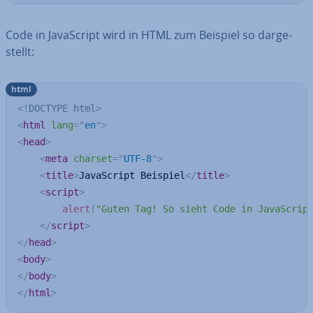
Code in Ja­va­Script wird in HTML zum Beispiel so dar­ge­
stellt:
html
<!
DOCTYPE
html
>
<
html
lang
=
"
en
"
>
<
head
>
<
meta
charset
=
"
UTF-8
"
>
<
title
>
JavaScript Beispiel
</
title
>
<
script
>
alert
(
"Guten Tag! So sieht Code in JavaScrip
</
script
>
</
head
>
<
body
>
</
body
>
</
html
>