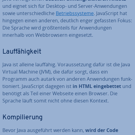
und eignet sich für Desktop- und Server-An­wen­dun­gen
sowie un­ter­schied­li­che
Be­triebs­sys­te­me
. Ja­va­Script hat
hingegen einen anderen, deutlich enger gefassten Fokus:
Die Sprache wird größ­ten­teils für An­wen­dun­gen
innerhalb von Web­brow­sern ein­ge­setzt.
Lauf­fä­hig­keit
Java ist alleine lauffähig. Vor­aus­set­zung dafür ist die Java
Virtual Machine (JVM), die dafür sorgt, dass ein
Programm auch autark von anderen An­wen­dun­gen funk­
tio­niert. Ja­va­Script dagegen ist
in HTML ein­ge­bet­tet
und
benötigt als Teil einer Webseite einen Browser. Die
Sprache läuft somit nicht ohne diesen Kontext.
Kom­pi­lie­rung
Bevor Java aus­ge­führt werden kann,
wird der Code