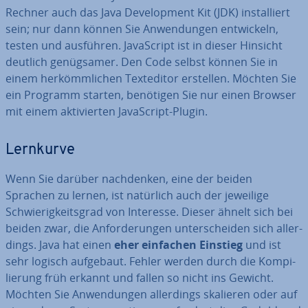
Rechner auch das Java De­ve­lo­p­ment Kit (JDK) in­stal­liert
sein; nur dann können Sie An­wen­dun­gen ent­wi­ckeln,
testen und ausführen. Ja­va­Script ist in dieser Hinsicht
deutlich ge­nüg­sa­mer. Den Code selbst können Sie in
einem her­kömm­li­chen Text­edi­tor erstellen. Möchten Sie
ein Programm starten, benötigen Sie nur einen Browser
mit einem ak­ti­vier­ten Ja­va­Script-Plugin.
Lernkurve
Wenn Sie darüber nach­den­ken, eine der beiden
Sprachen zu lernen, ist natürlich auch der jeweilige
Schwie­rig­keits­grad von Interesse. Dieser ähnelt sich bei
beiden zwar, die An­for­de­run­gen un­ter­schei­den sich al­ler­
dings. Java hat einen
eher einfachen Einstieg
und ist
sehr logisch aufgebaut. Fehler werden durch die Kom­pi­
lie­rung früh erkannt und fallen so nicht ins Gewicht.
Möchten Sie An­wen­dun­gen al­ler­dings skalieren oder auf