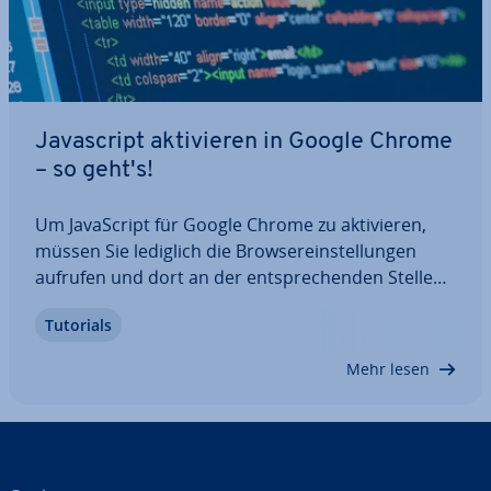
Ja­va­script ak­ti­vie­ren in Google Chrome
– so geht's!
Um Ja­va­Script für Google Chrome zu ak­ti­vie­ren,
müssen Sie lediglich die Brow­ser­ein­stel­lun­gen
aufrufen und dort an der ent­spre­chen­den Stelle
die ge­wünsch­te Ein­stel­lung ändern. In diesem Text
Tutorials
zeigen wir Ihnen Schritt für Schritt, wie Sie Ja­va­
Script ak­ti­vie­ren, und erklären Ihnen…
Mehr lesen