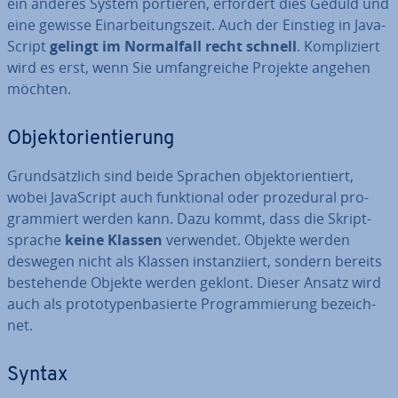
ein anderes System portieren, erfordert dies Geduld und
eine gewisse Ein­ar­bei­tungs­zeit. Auch der Einstieg in Ja­va­
Script
gelingt im Nor­mal­fall recht schnell
. Kom­pli­ziert
wird es erst, wenn Sie um­fang­rei­che Projekte angehen
möchten.
Ob­jekt­ori­en­tie­rung
Grund­sätz­lich sind beide Sprachen ob­jekt­ori­en­tiert,
wobei Ja­va­Script auch funk­tio­nal oder pro­ze­du­ral pro­
gram­miert werden kann. Dazu kommt, dass die Skript­
spra­che
keine Klassen
verwendet. Objekte werden
deswegen nicht als Klassen in­stan­zi­iert, sondern bereits
be­stehen­de Objekte werden geklont. Dieser Ansatz wird
auch als pro­to­ty­pen­ba­sier­te Pro­gram­mie­rung be­zeich­
net.
Syntax