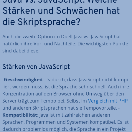
Java vs. Ja­va­Script: Welche
Stärken und Schwächen hat
die Skript­spra­che?
Auch die zweite Option im Duell Java vs. Ja­va­Script hat
natürlich ihre Vor- und Nachteile. Die wich­tigs­ten Punkte
sind dabei diese:
Stärken von Ja­va­Script
-
Ge­schwin­dig­keit
: Dadurch, dass Ja­va­Script nicht kom­pi­
liert werden muss, ist die Sprache sehr schnell. Auch ihre
Kon­zen­tra­ti­on auf den Browser ohne Umweg über den
Server trägt zum Tempo bei. Selbst im
Vergleich mit PHP
und anderen Skript­spra­chen hat sie Tem­po­vor­tei­le. -
Kom­pa­ti­bi­li­tät
: Java ist mit zahl­rei­chen anderen
Sprachen, Pro­gram­men und Systemen kom­pa­ti­bel. Es ist
dadurch pro­blem­los möglich, die Sprache in ein Projekt