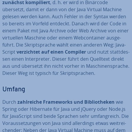
zunächst kom­pi­liert
, d. h. er wird in Binärcode
übersetzt, damit er dann von der Java Virtual Machine
gelesen werden kann. Auch Fehler in der Syntax werden
so bereits im Vorfeld entdeckt. Danach wird der Code in
einem Paket mit Java Archive oder Web Archive von einer
vir­tu­el­len Maschine oder einem Web­con­tai­ner aus­ge­
führt. Die Skript­spra­che wählt einen anderen Weg: Ja­va­
Script
ver­zich­tet auf einen Compiler
und nutzt statt­des­
sen einen In­ter­pre­ter. Dieser führt den Quelltext direkt
aus und übersetzt ihn nicht vorher in Ma­schi­nen­spra­che.
Dieser Weg ist typisch für Skript­spra­chen.
Umfang
Durch
zahl­rei­che Frame­works und Bi­blio­the­ken
wie
Spring oder Hibernate für Java und jQuery oder Node.js
für Ja­va­Script sind beide Sprachen sehr um­fang­reich. Die
Vor­aus­set­zun­gen von Java sind al­ler­dings etwas weit­rei­
chen­der: Neben der Java Virtual Machine muss auf dem