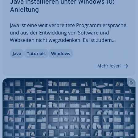
Java in­stal­lie­ren unter Windows 10:
Anleitung
Java ist eine weit ver­brei­te­te Pro­gram­mier­spra­che
und aus der Ent­wick­lung von Software und
Webseiten nicht weg­zu­den­ken. Es ist zudem
kostenlos und lässt sich auch auf Windows 10 pro­
Java
Tutorials
Windows
blem­los nutzen. Beachten Sie jedoch, dass Sie
beim In­stal­lie­ren von Java in Windows 10 die
Mehr lesen
richtige…