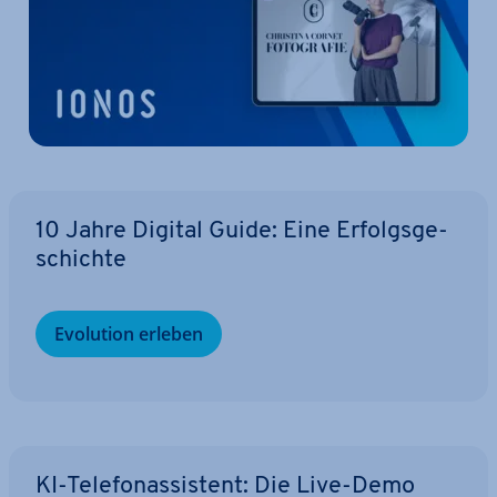
10 Jahre Digital Guide: Eine Er­folgs­ge­
schich­te
Evolution erleben
KI-Te­le­fon­as­sis­tent: Die Live-Demo