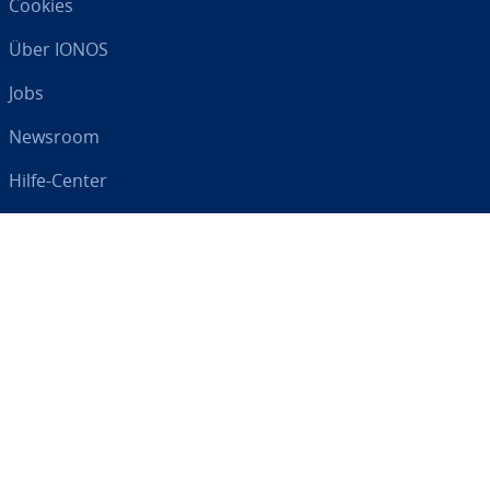
Cookies
Über IONOS
Jobs
Newsroom
Hilfe-Center
AGB
Da­ten­schutz
Impressum
Digital an Ihrer Seite