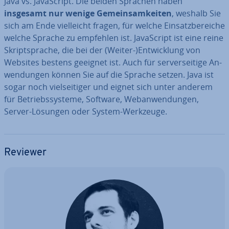
Java vs. Ja­va­Script. Die beiden Sprachen haben
insgesamt nur wenige Ge­mein­sam­kei­ten
, weshalb Sie
sich am Ende viel­leicht fragen, für welche Ein­satz­be­rei­che
welche Sprache zu empfehlen ist. Ja­va­Script ist eine reine
Skript­spra­che, die bei der (Weiter-)Ent­wick­lung von
Websites bestens geeignet ist. Auch für ser­ver­sei­ti­ge An­
wen­dun­gen können Sie auf die Sprache setzen. Java ist
sogar noch viel­sei­ti­ger und eignet sich unter anderem
für Be­triebs­sys­te­me, Software, Web­an­wen­dun­gen,
Server-Lösungen oder System-Werkzeuge.
Reviewer