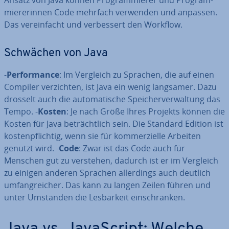
Ansatz von Java können Pro­gram­mie­rer und Pro­gram­
mie­re­rin­nen Code mehrfach verwenden und anpassen.
Das ver­ein­facht und ver­bes­sert den Workflow.
Schwächen von Java
-
Per­for­mance
: Im Vergleich zu Sprachen, die auf einen
Compiler ver­zich­ten, ist Java ein wenig langsamer. Dazu
drosselt auch die au­to­ma­ti­sche Spei­cher­ver­wal­tung das
Tempo. -
Kosten
: Je nach Größe Ihres Projekts können die
Kosten für Java be­trächt­lich sein. Die Standard Edition ist
kos­ten­pflich­tig, wenn sie für kom­mer­zi­el­le Arbeiten
genutzt wird. -
Code
: Zwar ist das Code auch für
Menschen gut zu verstehen, dadurch ist er im Vergleich
zu einigen anderen Sprachen al­ler­dings auch deutlich
um­fang­rei­cher. Das kann zu langen Zeilen führen und
unter Umständen die Les­bar­keit ein­schrän­ken.