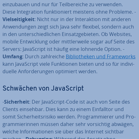
ein­zu­bau­en und nur für Teil­be­rei­che zu verwenden.
Diese In­te­gra­ti­on funk­tio­niert meistens ohne Probleme. -
Viel­sei­tig­keit
: Nicht nur in der In­ter­ak­ti­on mit anderen
An­wen­dun­gen zeigt sich Java sehr flexibel, sondern auch
in den un­ter­schied­li­chen Ein­satz­ge­bie­ten. Ob Websites,
mobile Ent­wick­lung oder mitt­ler­wei­le sogar auf Seite des
Servers: Ja­va­Script ist häufig eine lohnende Option. -
Umfang
: Durch zahl­rei­che
Bi­blio­the­ken und Frame­works
kann Ja­va­Script viele Funk­tio­nen bieten und so für in­di­vi­
du­el­le An­for­de­run­gen optimiert werden.
Schwächen von Ja­va­Script
-
Si­cher­heit
: Der Ja­va­Script-Code ist auch von Seite des
Clients einsehbar. Dies kann zu einem Ein­fall­tor und
somit Si­cher­heits­ri­si­ko werden. Pro­gram­mie­rer und Pro­
gram­mie­rin­nen müssen daher sehr vor­sich­tig abwägen,
welche In­for­ma­tio­nen sie über das Internet sichtbar