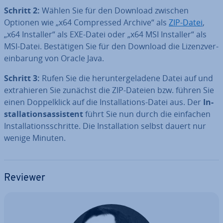
Schritt 2:
Wählen Sie für den Download zwischen
Optionen wie „x64 Com­pres­sed Archive“ als
ZIP-Datei
,
„x64 Installer“ als EXE-Datei oder „x64 MSI Installer“ als
MSI-Datei. Be­stä­ti­gen Sie für den Download die Li­zenz­ver­
ein­ba­rung von Oracle Java.
Schritt 3:
Rufen Sie die her­un­ter­ge­la­de­ne Datei auf und
ex­tra­hie­ren Sie zunächst die ZIP-Dateien bzw. führen Sie
einen Dop­pel­klick auf die In­stal­la­ti­ons-Datei aus. Der
In­
stal­la­ti­ons­as­sis­tent
führt Sie nun durch die einfachen
In­stal­la­ti­ons­schrit­te. Die In­stal­la­ti­on selbst dauert nur
wenige Minuten.
Reviewer