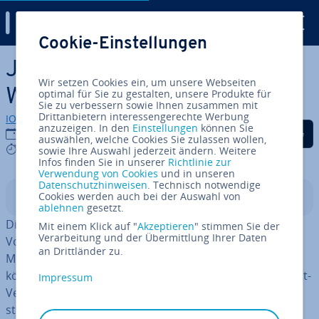
Digital Guide
Cookie-Einstellungen
Zum Haupt­in­halt springen
Java in­stal­lie­ren unter
Wir setzen Cookies ein, um unsere Webseiten
Windows 10: Anleitung
optimal für Sie zu gestalten, unsere Produkte für
Sie zu verbessern sowie Ihnen zusammen mit
Drittanbietern interessengerechte Werbung
IONOS Redaktion
anzuzeigen. In den
Einstellungen
können Sie
Auf Facebook teilen
Auf Twitter teilen
Auf LinkedIn tei
12.08.2022
auswählen, welche Cookies Sie zulassen wollen,
4 mins
sowie Ihre Auswahl jederzeit ändern. Weitere
Infos finden Sie in unserer
Richtlinie zur
Verwendung von Cookies
und in unseren
Datenschutzhinweisen
. Technisch notwendige
Cookies werden auch bei der Auswahl von
In­halts­ver­zeich­nis
ablehnen
gesetzt.
Die ob­jekt­ori­en­tier­te Pro­gram­mier­spra­che Java bietet
Mit einem Klick auf "
Akzeptieren
" stimmen Sie der
Verarbeitung und der Übermittlung Ihrer Daten
Vorteile wie Platt­form­un­ab­hän­gig­keit, Si­cher­heit und
an Drittländer zu.
Mul­ti­th­re­a­ding, die Sie auch in Windows 10 nutzen
können. Klären Sie jedoch, ob Sie eine 32-Bit- oder 64-Bit-
Impressum
Version benötigen, bevor Sie unter Windows 10 Java in­
stal­lie­ren.