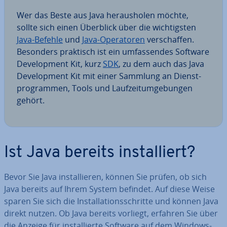
Wer das Beste aus Java her­aus­ho­len möchte,
sollte sich einen Überblick über die wich­tigs­ten
Java-Befehle
und
Java-Ope­ra­to­ren
ver­schaf­fen.
Besonders praktisch ist ein um­fas­sen­des Software
De­ve­lo­p­ment Kit, kurz
SDK
, zu dem auch das Java
De­ve­lo­p­ment Kit mit einer Sammlung an Dienst­
pro­gram­men, Tools und Lauf­zeit­um­ge­bun­gen
gehört.
Ist Java bereits in­stal­liert?
Bevor Sie Java in­stal­lie­ren, können Sie prüfen, ob sich
Java bereits auf Ihrem System befindet. Auf diese Weise
sparen Sie sich die In­stal­la­ti­ons­schrit­te und können Java
direkt nutzen. Ob Java bereits vorliegt, erfahren Sie über
die Anzeige für in­stal­lier­te Software auf dem Windows-