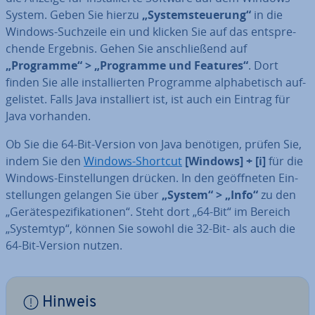
System. Geben Sie hierzu
„Sys­tem­steue­rung“
in die
Windows-Suchzeile ein und klicken Sie auf das ent­spre­
chen­de Ergebnis. Gehen Sie an­schlie­ßend auf
„Programme“ > „Programme und Features“
. Dort
finden Sie alle in­stal­lier­ten Programme al­pha­be­tisch auf­
ge­lis­tet. Falls Java in­stal­liert ist, ist auch ein Eintrag für
Java vorhanden.
Ob Sie die 64-Bit-Version von Java benötigen, prüfen Sie,
indem Sie den
Windows-Shortcut
[Windows] + [i]
für die
Windows-Ein­stel­lun­gen drücken. In den ge­öff­ne­ten Ein­
stel­lun­gen gelangen Sie über
„System“ > „Info“
zu den
„Ge­rä­te­spe­zi­fi­ka­tio­nen“. Steht dort „64-Bit“ im Bereich
„Systemtyp“, können Sie sowohl die 32-Bit- als auch die
64-Bit-Version nutzen.
Hinweis