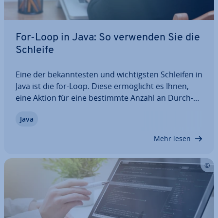
For-Loop in Java: So verwenden Sie die
Schleife
Eine der be­kann­tes­ten und wich­tigs­ten Schleifen in
Java ist die for-Loop. Diese er­mög­licht es Ihnen,
eine Aktion für eine bestimmte Anzahl an Durch­
läu­fen aus­zu­füh­ren und ist dabei ver­gleichs­wei­se
Java
über­sicht­lich. Wir erklären Ihnen, was die for-Loop
genau ist und erläutern anhand…
Mehr lesen