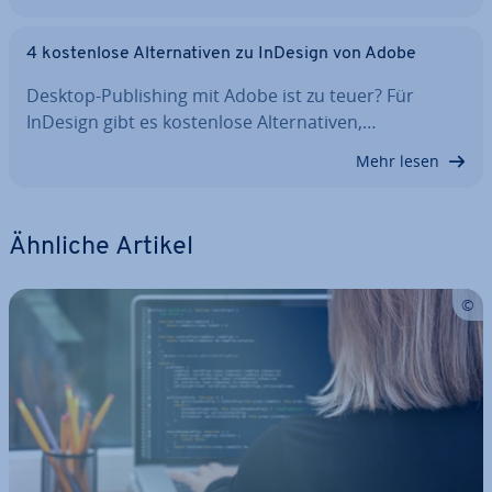
4 kos­ten­lo­se Al­ter­na­ti­ven zu InDesign von Adobe
Desktop-Pu­bli­shing mit Adobe ist zu teuer? Für
InDesign gibt es kos­ten­lo­se Al­ter­na­ti­ven,…
Mehr lesen
Ähnliche Artikel