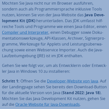
Möchten Sie Java nicht nur im Browser ausführen,
sondern auch als Pro­gram­mier­spra­che inklusive Tools
nutzen, können Sie von der Java-Website das
Java De­ve­
lo­p­ment Kit (JDK)
her­un­ter­la­den. Das JDK umfasst hilf­
rei­che Tools und Programme wie einen Java-Editor, einen
Compiler und In­ter­pre­ter
, einen Debugger sowie Do­ku­
men­ta­ti­ons­werk­zeu­ge, API-Klassen, Archiver, Si­gnier­pro­
gram­me, Werkzeuge für Applets und Leis­tungs­über­wa­
chung sowie einen Web­ser­vice Importer. Auch die Java-
Lauf­zeit­um­ge­bung (JRE) ist im JDK enthalten.
Gehen Sie wie folgt vor, um als Ent­wick­le­rin oder Ent­wick­
ler Java in Windows 10 zu in­stal­lie­ren:
Schritt 1:
Öffnen Sie die
Developer-Website von Java
. Auf
der Landing­pa­ge sehen Sie bereits den Download-Button
für die aktuelle Version von Java (
Stand 2022: Java 18
).
Möchten Sie das Java De­ve­lo­p­ment Kit nutzen, gehen Sie
auf die
Oracle-Website für Java-Downloads
.