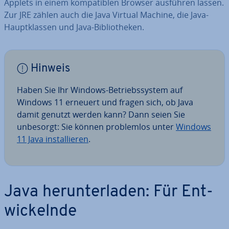
Applets in einem kom­pa­ti­blen Browser ausführen lassen.
Zur JRE zählen auch die Java Virtual Machine, die Java-
Haupt­klas­sen und Java-Bi­blio­the­ken.
Hinweis
Haben Sie Ihr Windows-Be­triebs­sys­tem auf
Windows 11 erneuert und fragen sich, ob Java
damit genutzt werden kann? Dann seien Sie
unbesorgt: Sie können pro­blem­los unter
Windows
11 Java in­stal­lie­ren
.
Java her­un­ter­la­den: Für Ent­
wi­ckeln­de