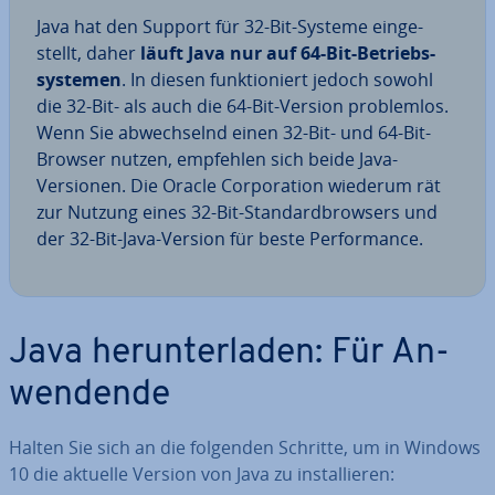
Java hat den Support für 32-Bit-Systeme ein­ge­
stellt, daher
läuft Java nur auf 64-Bit-Be­triebs­
sys­te­men
. In diesen funk­tio­niert jedoch sowohl
die 32-Bit- als auch die 64-Bit-Version pro­blem­los.
Wenn Sie ab­wech­selnd einen 32-Bit- und 64-Bit-
Browser nutzen, empfehlen sich beide Java-
Versionen. Die Oracle Cor­po­ra­ti­on wiederum rät
zur Nutzung eines 32-Bit-Stan­dard­brow­sers und
der 32-Bit-Java-Version für beste Per­for­mance.
Java her­un­ter­la­den: Für An­
wen­den­de
Halten Sie sich an die folgenden Schritte, um in Windows
10 die aktuelle Version von Java zu in­stal­lie­ren: