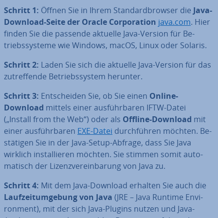
Schritt 1:
Öffnen Sie in Ihrem Stan­dard­brow­ser die
Java-
Download-Seite der Oracle Cor­po­ra­ti­on
java.com
. Hier
finden Sie die passende aktuelle Java-Version für Be­
triebs­sys­te­me wie Windows, macOS, Linux oder Solaris.
Schritt 2:
Laden Sie sich die aktuelle Java-Version für das
zu­tref­fen­de Be­triebs­sys­tem herunter.
Schritt 3:
Ent­schei­den Sie, ob Sie einen
Online-
Download
mittels einer aus­führ­ba­ren IFTW-Datei
(„Install from the Web“) oder als
Offline-Download
mit
einer aus­führ­ba­ren
EXE-Datei
durch­füh­ren möchten. Be­
stä­ti­gen Sie in der Java-Setup-Abfrage, dass Sie Java
wirklich in­stal­lie­ren möchten. Sie stimmen somit au­to­
ma­tisch der Li­zenz­ver­ein­ba­rung von Java zu.
Schritt 4:
Mit dem Java-Download erhalten Sie auch die
Lauf­zeit­um­ge­bung von Java
(JRE – Java Runtime En­vi­
ron­ment), mit der sich Java-Plugins nutzen und Java-