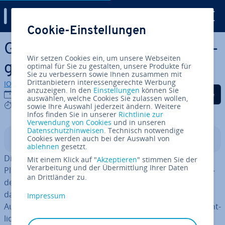
Digital Guide
Cookie-Einstellungen
Zum Haupt­in­halt springen
GitHub Actions – die Grund­la­
Wir setzen Cookies ein, um unsere Webseiten
gen im Überblick
optimal für Sie zu gestalten, unsere Produkte für
Sie zu verbessern sowie Ihnen zusammen mit
Drittanbietern interessengerechte Werbung
IONOS Redaktion
anzuzeigen. In den
Einstellungen
können Sie
Auf Facebook teilen
Auf Twitter teilen
Auf LinkedIn tei
05.01.2023
auswählen, welche Cookies Sie zulassen wollen,
4 mins
sowie Ihre Auswahl jederzeit ändern. Weitere
Infos finden Sie in unserer
Richtlinie zur
Verwendung von Cookies
und in unseren
Datenschutzhinweisen
. Technisch notwendige
Cookies werden auch bei der Auswahl von
In­halts­ver­zeich­nis
ablehnen
gesetzt.
Die
Con­ti­nuous-In­te­gra­ti­on
- und Con­ti­nuous-Delivery-
Mit einem Klick auf "
Akzeptieren
" stimmen Sie der
Verarbeitung und der Übermittlung Ihrer Daten
Plattform GitHub Actions er­mög­licht es Ihnen, ver­schie­
an Drittländer zu.
de­ne Aktionen zu au­to­ma­ti­sie­ren. Das hat den Vorteil,
dass Sie sich nicht länger manuell um re­pe­ti­ti­ve
Impressum
Aufgaben kümmern müssen und mehr Zeit für Ihr ei­gent­
li­ches Projekt verwenden können.