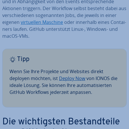
und in Ab­hän­gig­keit von den Events ent­spre­chen­de
Aktionen triggern. Der Workflow selbst besteht dabei aus
ver­schie­de­nen so­ge­nann­ten Jobs, die jeweils in einer
eigenen
vir­tu­el­len Maschine
oder innerhalb eines Con­tai­
ners laufen. GitHub un­ter­stützt Linux-, Windows- und
macOS-VMs.
Tipp
Wenn Sie Ihre Projekte und Websites direkt
deployen möchten, ist
Deploy Now
von IONOS die
ideale Lösung. Sie können Ihre au­to­ma­ti­sier­ten
GitHub Workflows jederzeit anpassen.
Die wich­tigs­ten Be­stand­tei­le