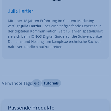
Julia Hertler
Mit über 18 Jahren Erfahrung im Content Marketing
verfügt
Julia Hertler
über eine tief­grei­fen­de Expertise in
der digitalen Kom­mu­ni­ka­ti­on. Seit 10 Jahren spe­zia­li­siert
sie sich beim IONOS Digital Guide auf die Schwer­punk­te
Domains und Hosting, um komplexe tech­ni­sche Sach­ver­
hal­te ver­ständ­lich auf­zu­be­rei­ten.
Verwandte Tags
Git
Tutorials
Zum Hauptmenü
Passende Produkte