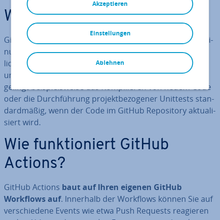
Akzeptieren
Was ist GitHub Actions?
Einstellungen
GitHub Actions ist die
GitHub
eigene Plattform für Con­ti­
nuous In­te­gra­ti­on und Con­ti­nuous Delivery. Sie er­mög­
licht es Nutzenden,
Re­po­si­to­ries zu au­to­ma­ti­sie­ren
Ablehnen
und so­ge­nann­te
GitHub Workflows zu erstellen
. So
gelingt bei­spiels­wei­se das Kom­pi­lie­ren von neuem Code
oder die Durch­füh­rung pro­jekt­be­zo­ge­ner Unittests stan­
dard­mä­ßig, wenn der Code im GitHub Re­po­si­to­ry ak­tua­li­
siert wird.
Wie funk­tio­niert GitHub
Actions?
GitHub Actions
baut auf Ihren eigenen GitHub
Workflows auf
. Innerhalb der Workflows können Sie auf
ver­schie­de­ne Events wie etwa Push Requests reagieren