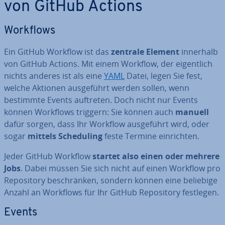
von GitHub Actions
Workflows
Ein GitHub Workflow ist das
zentrale Element
innerhalb
von GitHub Actions. Mit einem Workflow, der ei­gent­lich
nichts anderes ist als eine
YAML
Datei, legen Sie fest,
welche Aktionen aus­ge­führt werden sollen, wenn
bestimmte Events auftreten. Doch nicht nur Events
können Workflows triggern: Sie können auch
manuell
dafür sorgen, dass Ihr Workflow aus­ge­führt wird, oder
sogar
mittels Sche­du­ling
feste Termine ein­rich­ten.
Jeder GitHub Workflow
startet also einen oder mehrere
Jobs
. Dabei müssen Sie sich nicht auf einen Workflow pro
Re­po­si­to­ry be­schrän­ken, sondern können eine beliebige
Anzahl an Workflows für Ihr GitHub Re­po­si­to­ry festlegen.
Events