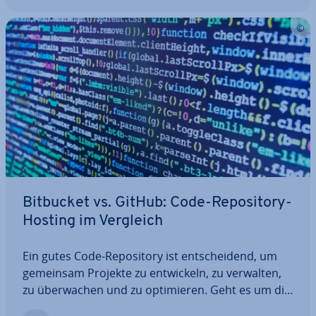
Bitbucket vs. GitHub: Code-Re­po­si­to­ry-
Hosting im Vergleich
Ein gutes Code-Re­po­si­to­ry ist ent­schei­dend, um
gemeinsam Projekte zu ent­wi­ckeln, zu verwalten,
zu über­wa­chen und zu op­ti­mie­ren. Geht es um die
be­kann­tes­ten und be­lieb­tes­ten Hosting-Services