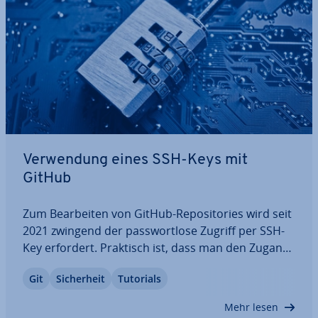
Ver­wen­dung eines SSH-Keys mit
GitHub
Zum Be­ar­bei­ten von GitHub-Re­po­si­to­ries wird seit
2021 zwingend der pass­wort­lo­se Zugriff per SSH-
Key erfordert. Praktisch ist, dass man den Zugang
nur ein einziges Mal ein­rich­ten muss. Wir zeigen
Git
Si­cher­heit
Tutorials
an­schau­lich, wie man auf dem lokalen System ein
privates / öf­fent­li­ches Schlüs­sel­paar…
Mehr lesen