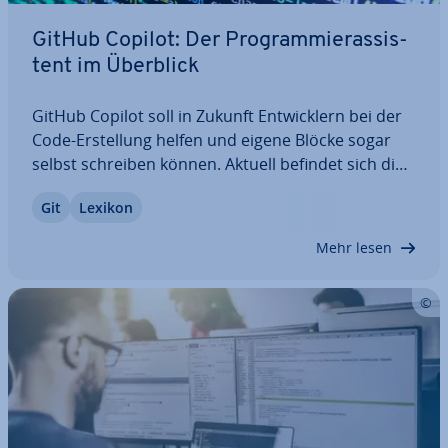
GitHub Copilot: Der Pro­gram­mier­as­sis­
tent im Überblick
GitHub Copilot soll in Zukunft Ent­wick­lern bei der
Code-Er­stel­lung helfen und eigene Blöcke sogar
selbst schreiben können. Aktuell befindet sich die
GitHub AI al­ler­dings noch in der Testphase. Hier
Git
Lexikon
erfahren Sie, was GitHub Copilot ist, welche
Vorteile er bringen könnte und welche…
Mehr lesen