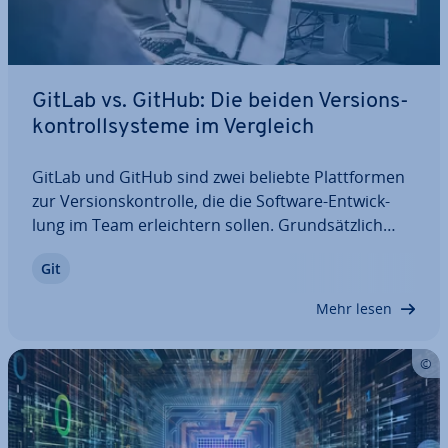
GitLab vs. GitHub: Die beiden Ver­si­ons­
kon­troll­sys­te­me im Vergleich
GitLab und GitHub sind zwei beliebte Platt­for­men
zur Ver­si­ons­kon­trol­le, die die Software-Ent­wick­
lung im Team er­leich­tern sollen. Grund­sätz­lich
bieten beide Tools einen sehr ähnlichen Funk­ti­ons­
Git
um­fang, al­ler­dings gibt es auch deutliche Un­ter­
schie­de zwischen GitHub und GitLab. In…
Mehr lesen