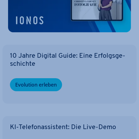
10 Jahre Digital Guide: Eine Er­folgs­ge­
schich­te
Evolution erleben
KI-Te­le­fon­as­sis­tent: Die Live-Demo