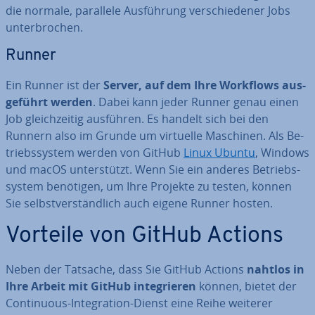
die normale, parallele Aus­füh­rung ver­schie­de­ner Jobs
un­ter­bro­chen.
Runner
Ein Runner ist der
Server, auf dem Ihre Workflows aus­
ge­führt werden
. Dabei kann jeder Runner genau einen
Job gleich­zei­tig ausführen. Es handelt sich bei den
Runnern also im Grunde um virtuelle Maschinen. Als Be­
triebs­sys­tem werden von GitHub
Linux Ubuntu
, Windows
und macOS un­ter­stützt. Wenn Sie ein anderes Be­triebs­
sys­tem benötigen, um Ihre Projekte zu testen, können
Sie selbst­ver­ständ­lich auch eigene Runner hosten.
Vorteile von GitHub Actions
Neben der Tatsache, dass Sie GitHub Actions
nahtlos in
Ihre Arbeit mit GitHub in­te­grie­ren
können, bietet der
Con­ti­nuous-In­te­gra­ti­on-Dienst eine Reihe weiterer