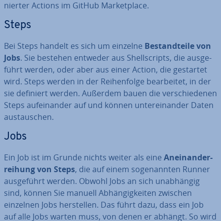
nier­ter Actions im GitHub Mar­ket­place.
Steps
Bei Steps handelt es sich um einzelne
Be­stand­tei­le von
Jobs
. Sie bestehen entweder aus Shell­scripts, die aus­ge­
führt werden, oder aber aus einer Action, die gestartet
wird. Steps werden in der Rei­hen­fol­ge be­ar­bei­tet, in der
sie definiert werden. Außerdem bauen die ver­schie­de­nen
Steps auf­ein­an­der auf und können un­ter­ein­an­der Daten
aus­tau­schen.
Jobs
Ein Job ist im Grunde nichts weiter als eine
An­ein­an­der­
rei­hung von Steps
, die auf einem so­ge­nann­ten Runner
aus­ge­führt werden. Obwohl Jobs an sich un­ab­hän­gig
sind, können Sie manuell Ab­hän­gig­kei­ten zwischen
einzelnen Jobs her­stel­len. Das führt dazu, dass ein Job
auf alle Jobs warten muss, von denen er abhängt. So wird