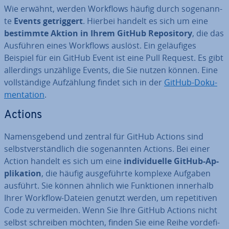
Wie erwähnt, werden Workflows häufig durch so­ge­nann­
te
Events ge­trig­gert
. Hierbei handelt es sich um eine
bestimmte Aktion in Ihrem GitHub Re­po­si­to­ry
, die das
Ausführen eines Workflows auslöst. Ein ge­läu­fi­ges
Beispiel für ein GitHub Event ist eine Pull Request. Es gibt
al­ler­dings unzählige Events, die Sie nutzen können. Eine
voll­stän­di­ge Auf­zäh­lung findet sich in der
GitHub-Do­ku­
men­ta­ti­on
.
Actions
Na­mens­ge­bend und zentral für GitHub Actions sind
selbst­ver­ständ­lich die so­ge­nann­ten Actions. Bei einer
Action handelt es sich um eine
in­di­vi­du­el­le GitHub-Ap­
pli­ka­ti­on
, die häufig aus­ge­führ­te komplexe Aufgaben
ausführt. Sie können ähnlich wie Funk­tio­nen innerhalb
Ihrer Workflow-Dateien genutzt werden, um re­pe­ti­ti­ven
Code zu vermeiden. Wenn Sie Ihre GitHub Actions nicht
selbst schreiben möchten, finden Sie eine Reihe vor­de­fi­