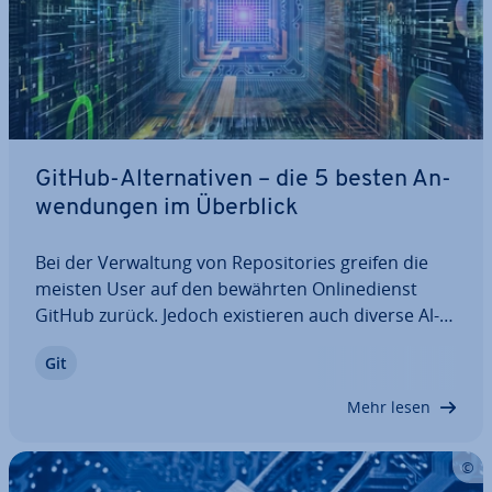
GitHub-Al­ter­na­ti­ven – die 5 besten An­
wen­dun­gen im Überblick
Bei der Ver­wal­tung von Re­po­si­to­ries greifen die
meisten User auf den bewährten On­line­dienst
GitHub zurück. Jedoch exis­tie­ren auch diverse Al­
ter­na­ti­ven, die für spezielle Be­dürf­nis­se unter
Git
Umständen besser geeignet sind. In unserer
Übersicht erfahren Sie mehr über die aktuellen…
Mehr lesen