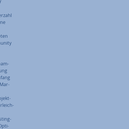
r
r­zahl
­ne
eten
munity
Team­
fung
nfang
 Mar­
­jekt­
­leich­
sting-
p­ti­