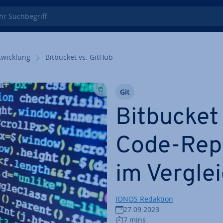
 Such­be­griff
wick­lung
Bitbucket vs. GitHub
Git
Bitbucket 
Code-Re­po
im Vergle
IONOS Redaktion
27.09.2023
7 mins