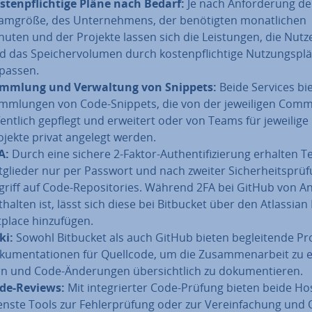
s­ten­pflich­ti­ge Pläne nach Bedarf:
Je nach An­for­de­rung de
amgröße, des Un­ter­neh­mens, der be­nö­tig­ten mo­nat­li­chen
nuten und der Projekte lassen sich die Leis­tun­gen, die Nut­ze
 das Spei­cher­vo­lu­men durch kos­ten­pflich­ti­ge Nut­zungs­plä
passen.
mmlung und Ver­wal­tung von Snippets:
Beide Services bi
mm­lun­gen von Code-Snippets, die von der je­wei­li­gen Com
­fent­lich gepflegt und erweitert oder von Teams für jeweilige
ojekte privat angelegt werden.
A:
Durch eine sichere 2-Faktor-Au­then­ti­fi­zie­rung erhalten 
t­glie­der nur per Passwort und nach zweiter Si­cher­heits­prü­
griff auf Code-Re­po­si­to­ries. Während 2FA bei GitHub von A
thalten ist, lässt sich diese bei Bitbucket über den Atlassian
­place hin­zu­fü­gen.
ki:
Sowohl Bitbucket als auch GitHub bieten be­glei­ten­de Pro
ku­men­ta­tio­nen für Quellcode, um die Zu­sam­men­ar­beit zu er
rn und Code-Än­de­run­gen über­sicht­lich zu do­ku­men­tie­ren.
de-Reviews:
Mit in­te­grier­ter Code-Prüfung bieten beide Ho
enste Tools zur Feh­ler­prü­fung oder zur Ver­ein­fa­chung und O