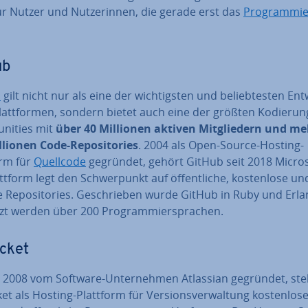
r Nutzer und Nut­ze­rin­nen, die gerade erst das
Pro­gram­mie
ub
b
gilt nicht nur als eine der wich­tigs­ten und be­lieb­tes­ten Ent­
latt­for­men, sondern bietet auch eine der größten Ko­die­run
ni­ties mit
über 40 Millionen aktiven Mit­glie­dern und me
lionen Code-Re­po­si­to­ries
. 2004 als Open-Source-Hosting-
orm für
Quellcode
gegründet, gehört GitHub seit 2018 Micros
ttform legt den Schwer­punkt auf öf­fent­li­che, kos­ten­lo­se un
e Re­po­si­to­ries. Ge­schrie­ben wurde GitHub in Ruby und Erla
tzt werden über 200 Pro­gram­mier­spra­chen.
cket
 2008 vom Software-Un­ter­neh­men Atlassian gegründet, stel
et als Hosting-Plattform für Ver­si­ons­ver­wal­tung kos­ten­lo­s