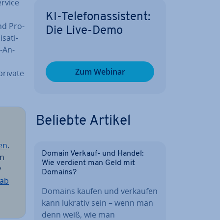
ervice
KI-Te­le­fon­as­sis­tent:
nd Pro­
Die Live-Demo
sa­ti­
-An­
Zum Webinar
private
Beliebte Artikel
ven
.
Domain Verkauf- und Handel:
en
Wie verdient man Geld mit
y
Domains?
Lab
Domains kaufen und verkaufen
kann lukrativ sein – wenn man
denn weiß, wie man