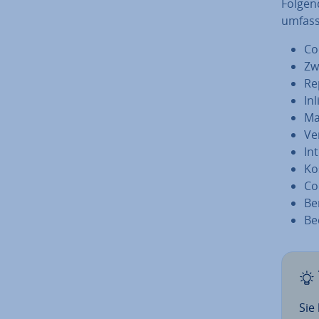
Folgend
umfass
Co
Zwe
Re­
Inl
Ma
Ver
In­
Kos
Cod
Be­
Be­
Sie 