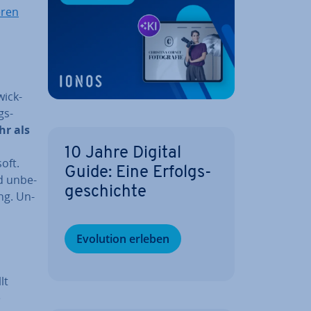
­ren
wick­
gs-
hr als
10 Jahre Digital
oft.
Guide: Eine Er­folgs­
d un­be­
ge­schich­te
ng. Un­
Evolution erleben
lt
e