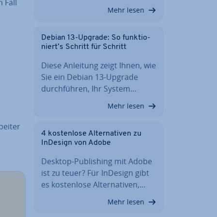
 Fall
Mehr lesen
Debian 13-Upgrade: So funk­tio­
niert’s Schritt für Schritt
Diese Anleitung zeigt Ihnen, wie
Sie ein Debian 13-Upgrade
durch­füh­ren, Ihr System…
Mehr lesen
bei­ter
4 kos­ten­lo­se Al­ter­na­ti­ven zu
InDesign von Adobe
Desktop-Pu­bli­shing mit Adobe
ist zu teuer? Für InDesign gibt
es kos­ten­lo­se Al­ter­na­ti­ven,…
Mehr lesen