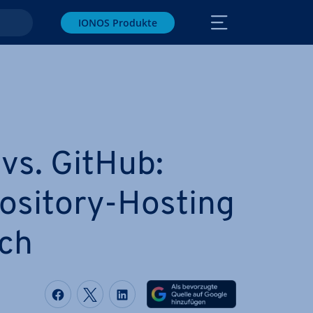
IONOS Produkte
vs. GitHub:
­si­to­ry-Hosting
ich
Auf Facebook teilen
Auf Twitter teilen
Auf LinkedIn teilen