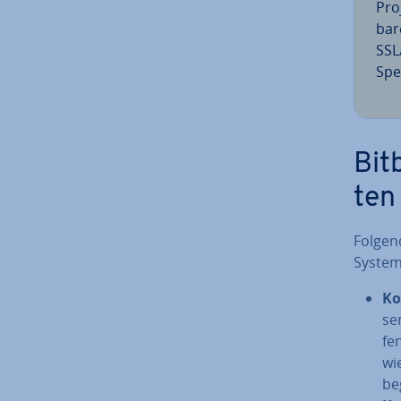
Pro
ba­
SSL
Spei
Bit
ten
Folgend
Systeme
Ko
se
fen
wie
be