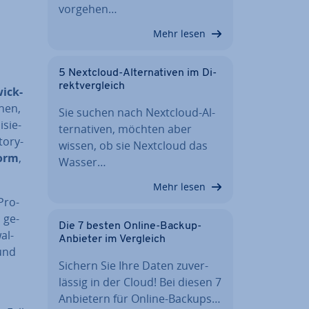
vorgehen…
Mehr lesen
5 Nextcloud-Al­ter­na­ti­ven im Di­
rekt­ver­gleich
ick­
chen,
Sie suchen nach Nextcloud-Al­
i­sie­
ter­na­ti­ven, möchten aber
to­ry-
wissen, ob sie Nextcloud das
form
,
Wasser…
Mehr lesen
Pro­
n ge­
Die 7 besten Online-Backup-
wal­
Anbieter im Vergleich
 und
Sichern Sie Ihre Daten zu­ver­
läs­sig in der Cloud! Bei diesen 7
Anbietern für Online-Backups…