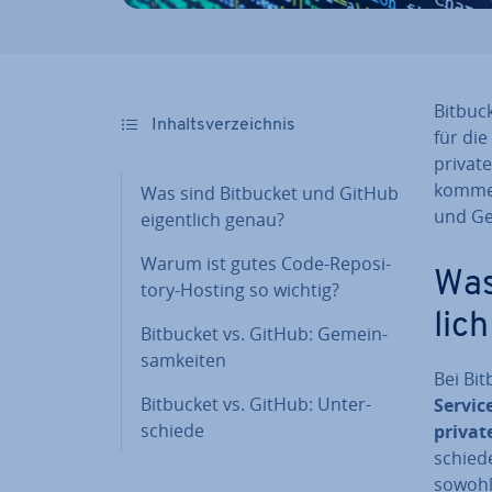
Bitbuck
In­halts­ver­zeich­nis
für die
private
kom­mer
Was sind Bitbucket und GitHub
und Ge­
ei­gent­lich genau?
Warum ist gutes Code-Re­po­si­
Was
to­ry-Hosting so wichtig?
lic
Bitbucket vs. GitHub: Ge­mein­
sam­kei­ten
Bei Bi
Bitbucket vs. GitHub: Un­ter­
Servic
schie­de
private
schie­d
sowohl 