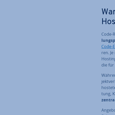
War
Hos
Code-Re
lungs­p
Code-E
ren. Je 
Hostin
die für
Während
jekt­ve
hos­te­t
tung, K
zentral
Angebot