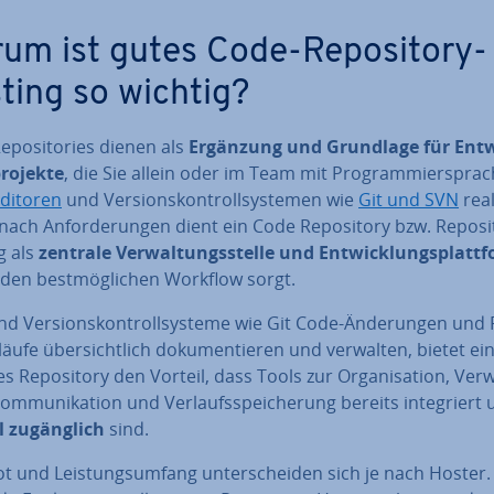
um ist gutes Code-Re­po­si­to­ry-
ting so wichtig?
­po­si­to­ries dienen als
Ergänzung und Grundlage für Ent­w
ro­jek­te
, die Sie allein oder im Team mit Pro­gram­mier­spra­
ditoren
und Ver­si­ons­kon­troll­sys­te­men wie
Git und SVN
rea­l
nach An­for­de­run­gen dient ein Code Re­po­si­to­ry bzw. Re­po­si­
g als
zentrale Ver­wal­tungs­stel­le und Ent­wick­lungs­platt­
 den best­mög­li­chen Workflow sorgt.
 Ver­si­ons­kon­troll­sys­te­me wie Git Code-Än­de­run­gen und 
r­läu­fe über­sicht­lich do­ku­men­tie­ren und verwalten, bietet ei
es Re­po­si­to­ry den Vorteil, dass Tools zur Or­ga­ni­sa­ti­on, Ver­
om­mu­ni­ka­ti­on und Ver­laufs­spei­che­rung bereits in­te­griert
 zu­gäng­lich
sind.
 und Leis­tungs­um­fang un­ter­schei­den sich je nach Hoster.