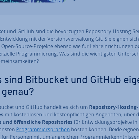
et und GitHub sind die be­vor­zug­ten Re­po­si­to­ry-Hosting-Se
 Ent­wick­lung mit der Ver­si­ons­ver­wal­tung Git. Sie eignen sich
 Open-Source-Projekte ebenso wie für Lehr­ein­rich­tun­gen o
­zi­el­le Pro­gram­mie­rung. Was sind die wich­tigs­ten Un­ter­sch
mein­sam­kei­ten?
 sind Bitbucket und GitHub ei­g
h genau?
tbucket und GitHub handelt es sich um
Re­po­si­to­ry-Hosting-
es
mit kos­ten­lo­sen und kos­ten­pflich­ti­gen Angeboten, über d
 und öf­fent­li­che Re­po­si­to­ries
für Ent­wick­lungs­pro­jek­te in
ens­ten
Pro­gram­mier­spra­chen
hosten können. Beide eignen
für Personen mit um­fang­rei­chen Pro­gram­mier­kennt­nis­sen