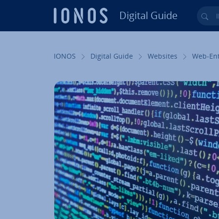
Digital Guide
Ihr
Zum Haupt­in­halt springen
IONOS
Digital Guide
Websites
Web-Ent­