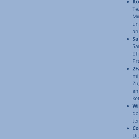
Ko
Te
Mi
und
an
Sa
Sa
öf
Pr
2F
mi
Zu
en
ket
Wi
do­
te
Co
Di