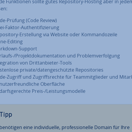
e Funk­tio­nen sollte gutes Re­po­si­to­ry-Hosting aber in jedem
en:
de-Prüfung (Code Review)
i-Faktor-Au­then­ti­fi­zie­rung
po­si­to­ry-Er­stel­lung via Website oder Kom­man­do­zei­le
ine-Editing
rkdown-Support
laufs-/Pro­jekt­do­ku­men­ta­ti­on und Pro­blem­ver­fol­gung
te­gra­ti­on von Dritt­an­bie­ter-Tools
­ten­lo­se private/da­ten­ge­schütz­te Re­po­si­to­ries
e-Zugriff und Zu­griffs­rech­te für Team­mit­glie­der und Mit­ar­
nut­zer­freund­li­che Ober­flä­che
darfs­ge­rech­te Preis-/Leis­tungs­mo­del­le
Tipp
benötigen eine in­di­vi­du­el­le, pro­fes­sio­nel­le Domain für Ihre