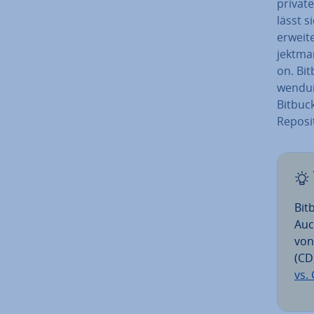
private
lässt 
erweite
jekt­ma
on. Bi
wen­du
Bitbuc
Re­po­si­
Bit
Auc
von
(CD
vs.