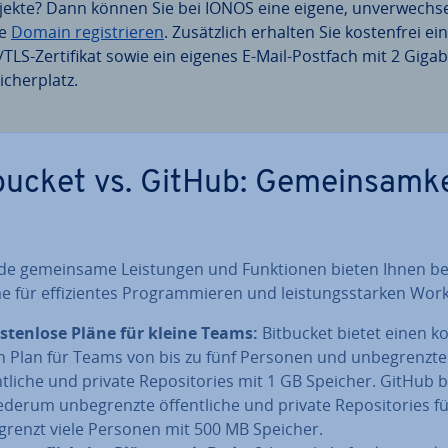
jekte? Dann können Sie bei IONOS eine eigene, un­ver­wech­se
re
Domain re­gis­trie­ren
. Zu­sätz­lich erhalten Sie kos­ten­frei ein
/TLS-Zer­ti­fi­kat sowie ein eigenes E-Mail-Postfach mit 2 Giga
­cher­platz.
bucket vs. GitHub: Ge­mein­sam­k
e ge­mein­sa­me Leis­tun­gen und Funk­tio­nen bieten Ihnen b
 für ef­fi­zi­en­tes Pro­gram­mie­ren und leis­tungs­star­ken Wor
s­ten­lo­se Pläne für kleine Teams:
Bitbucket bietet einen kos
n Plan für Teams von bis zu fünf Personen und un­be­grenz­te
t­li­che und private Re­po­si­to­ries mit 1 GB Speicher. GitHub b
derum un­be­grenz­te öf­fent­li­che und private Re­po­si­to­ries f
­grenzt viele Personen mit 500 MB Speicher.