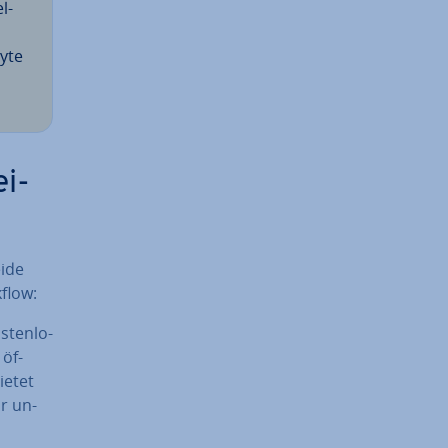
l­
byte
ei­
eide
kflow:
­ten­lo­
 öf­
ietet
ür un­