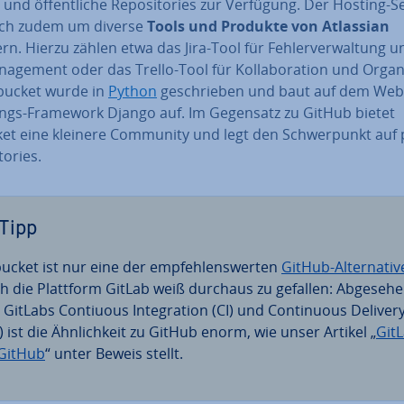
 und öf­fent­li­che Re­po­si­to­ries zur Verfügung. Der Hosting-S
sich zudem um diverse
Tools und Produkte von Atlassian
rn. Hierzu zählen etwa das Jira-Tool für Feh­ler­ver­wal­tung u
­nage­ment oder das Trello-Tool für Kol­la­bo­ra­ti­on und Or­ga­ni­
tbucket wurde in
Python
ge­schrie­ben und baut auf dem Web
ngs-Framework Django auf. Im Gegensatz zu GitHub bietet
ket eine kleinere Community und legt den Schwer­punkt auf 
to­ries.
Tipp
bucket ist nur eine der emp­feh­lens­wer­ten
GitHub-Al­ter­na­ti­
h die Plattform GitLab weiß durchaus zu gefallen: Abgeseh
 GitLabs Contiuous In­te­gra­ti­on (CI) und Con­ti­nuous Deliver
) ist die Ähn­lich­keit zu GitHub enorm, wie unser Artikel „
Git
 GitHub
“ unter Beweis stellt.