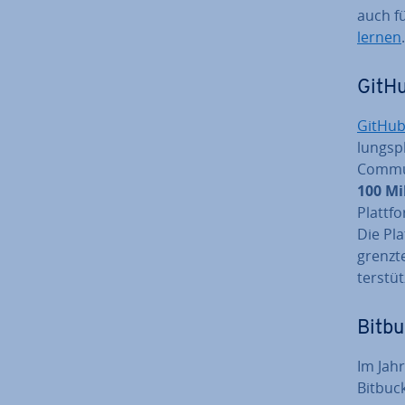
auch fü
lernen
.
GitH
GitHu
lungs­p
Com­mu­
100 Mil
Plattf
Die Pla
grenz­t
ter­stü
Bitbu
Im Jahr
Bitbuck