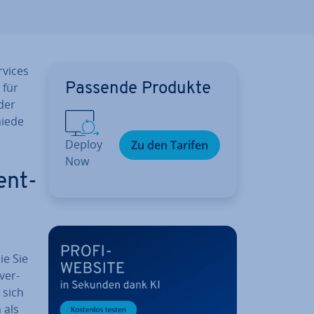
rvices
 für
Passende Produkte
der
ie­de
Deploy
Zu den Tarifen
Now
ent­
ie Sie
 ver­
 sich
 als