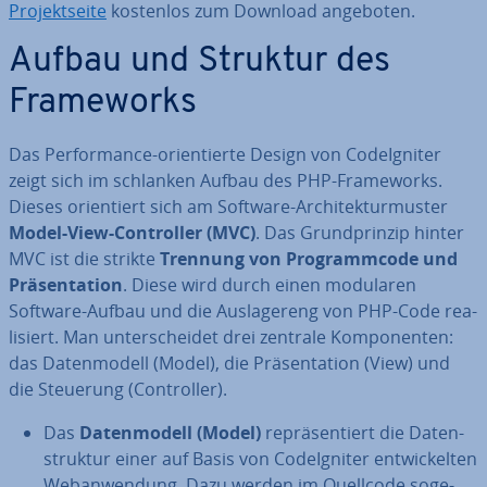
Pro­jekt­sei­te
kostenlos zum Download angeboten.
Aufbau und Struktur des
Frame­works
Das Per­for­mance-ori­en­tier­te Design von Cod­e­Ig­ni­ter
zeigt sich im schlanken Aufbau des PHP-Frame­works.
Dieses ori­en­tiert sich am Software-Ar­chi­tek­tur­mus­ter
Model-View-Con­trol­ler (MVC)
. Das Grund­prin­zip hinter
MVC ist die strikte
Trennung von Pro­gramm­code und
Prä­sen­ta­ti­on
. Diese wird durch einen modularen
Software-Aufbau und die Aus­la­gereng von PHP-Code rea­
li­siert. Man un­ter­schei­det drei zentrale Kom­po­nen­ten:
das Da­ten­mo­dell (Model), die Prä­sen­ta­ti­on (View) und
die Steuerung (Con­trol­ler).
Das
Da­ten­mo­dell (Model)
re­prä­sen­tiert die Da­ten­
struk­tur einer auf Basis von Cod­e­Ig­ni­ter ent­wi­ckel­ten
Web­an­wen­dung. Dazu werden im Quellcode so­ge­