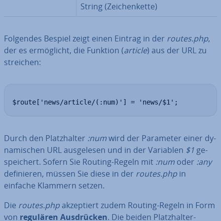
String (Zei­chen­ket­te)
Folgendes Bespiel zeigt einen Eintrag in der
routes.php
,
der es er­mög­licht, die Funktion (
article
) aus der URL zu
streichen:
$route['news/article/(:num)'] = 'news/$1';
Durch den Platz­hal­ter
:num
wird der Parameter einer dy­
na­mi­schen URL aus­ge­le­sen und in der Variablen
$1
ge­
spei­chert. Sofern Sie Routing-Regeln mit
:num
oder
:any
de­fi­nie­ren, müssen Sie diese in der
routes.php
in
einfache Klammern setzen.
Die
routes.php
ak­zep­tiert zudem Routing-Regeln in Form
von
regulären Aus­drü­cken
. Die beiden Platz­hal­ter-