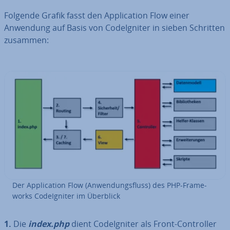
Folgende Grafik fasst den Ap­pli­ca­ti­on Flow einer
Anwendung auf Basis von Cod­e­Ig­ni­ter in sieben Schritten
zusammen:
Der Ap­pli­ca­ti­on Flow (An­wen­dungs­fluss) des PHP-Frame­
works Cod­e­Ig­ni­ter im Überblick
1.
Die
index.php
dient Cod­e­Ig­ni­ter als Front-Con­trol­ler