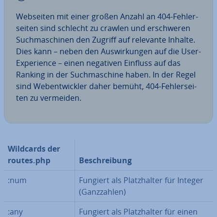
Webseiten mit einer großen Anzahl an 404-Feh­ler­
sei­ten sind schlecht zu crawlen und er­schwe­ren
Such­ma­schi­nen den Zugriff auf relevante Inhalte.
Dies kann – neben den Aus­wir­kun­gen auf die User-
Ex­pe­ri­ence – einen negativen Einfluss auf das
Ranking in der Such­ma­schi­ne haben. In der Regel
sind Web­ent­wick­ler daher bemüht, 404-Feh­ler­sei­
ten zu vermeiden.
Wildcards der
routes.php
Be­schrei­bung
:num
Fungiert als Platz­hal­ter für Integer
(Ganz­zah­len)
:any
Fungiert als Platz­hal­ter für einen