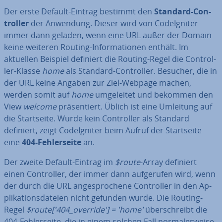
Der erste Default-Eintrag bestimmt den
Standard-Con­
trol­ler
der Anwendung. Dieser wird von Cod­e­Ig­ni­ter
immer dann geladen, wenn eine URL außer der Domain
keine weiteren Routing-In­for­ma­tio­nen enthält. Im
aktuellen Beispiel definiert die Routing-Regel die Con­trol­
ler-Klasse
home
als Standard-Con­trol­ler. Besucher, die in
der URL keine Angaben zur Ziel-Webpage machen,
werden somit auf
home
um­ge­lei­tet und bekommen den
View
welcome
prä­sen­tiert. Üblich ist eine Umleitung auf
die Start­sei­te. Wurde kein Con­trol­ler als Standard
definiert, zeigt Cod­e­Ig­ni­ter beim Aufruf der Start­sei­te
eine
404-Feh­ler­sei­te
an.
Der zweite Default-Eintrag im
$route
-Array definiert
einen Con­trol­ler, der immer dann auf­ge­ru­fen wird, wenn
der durch die URL an­ge­spro­che­ne Con­trol­ler in den Ap­
pli­ka­ti­ons­da­tei­en nicht gefunden wurde. Die Routing-
Regel
$route['404_override'] = 'home'
über­schreibt die
404-Feh­ler­sei­te, die in einem solchen Fall nor­ma­ler­wei­se