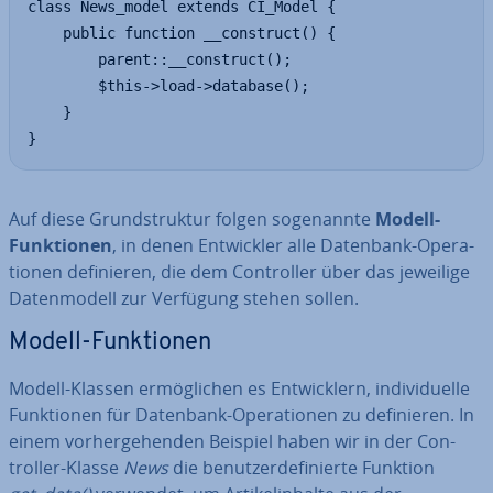
class News_model extends CI_Model {

    public function __construct() {

        parent::__construct();

        $this->load->database(); 

    }

}
Auf diese Grund­struk­tur folgen so­ge­nann­te
Modell-
Funk­tio­nen
, in denen Ent­wick­ler alle Datenbank-Ope­ra­
tio­nen de­fi­nie­ren, die dem Con­trol­ler über das jeweilige
Da­ten­mo­dell zur Verfügung stehen sollen.
Modell-Funk­tio­nen
Modell-Klassen er­mög­li­chen es Ent­wick­lern, in­di­vi­du­el­le
Funk­tio­nen für Datenbank-Ope­ra­tio­nen zu de­fi­nie­ren. In
einem vor­her­ge­hen­den Beispiel haben wir in der Con­
trol­ler-Klasse
News
die be­nut­zer­de­fi­nier­te Funktion