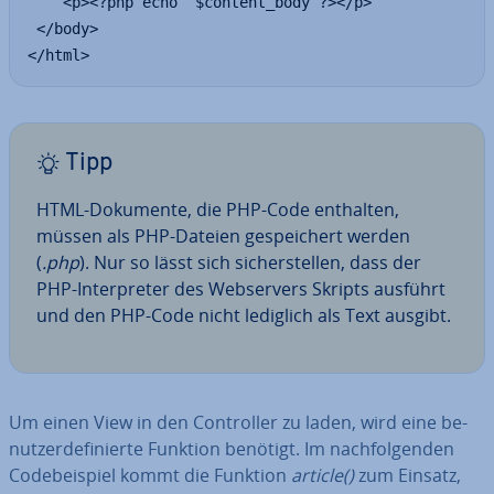
    <p><?php echo  $content_body ?></p>

 </body>

</html>
Tipp
HTML-Dokumente, die PHP-Code enthalten,
müssen als PHP-Dateien ge­spei­chert werden
(
.php
). Nur so lässt sich si­cher­stel­len, dass der
PHP-In­ter­pre­ter des Web­ser­vers Skripts ausführt
und den PHP-Code nicht lediglich als Text ausgibt.
Um einen View in den Con­trol­ler zu laden, wird eine be­
nut­zer­de­fi­nier­te Funktion benötigt. Im nach­fol­gen­den
Code­bei­spiel kommt die Funktion
article()
zum Einsatz,