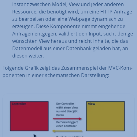
Instanz zwischen Model, View und jeder anderen
Ressource, die benötigt wird, um eine HTTP-Anfrage
zu be­ar­bei­ten oder eine Webpage dynamisch zu
erzeugen. Diese Kom­po­nen­te nimmt ein­ge­hen­de
Anfragen entgegen, validiert den Input, sucht den ge­
wünsch­ten View heraus und reicht Inhalte, die das
Da­ten­mo­dell aus einer Datenbank geladen hat, an
diesen weiter.
Folgende Grafik zeigt das Zu­sam­men­spiel der MVC-Kom­
po­nen­ten in einer sche­ma­ti­schen Dar­stel­lung: