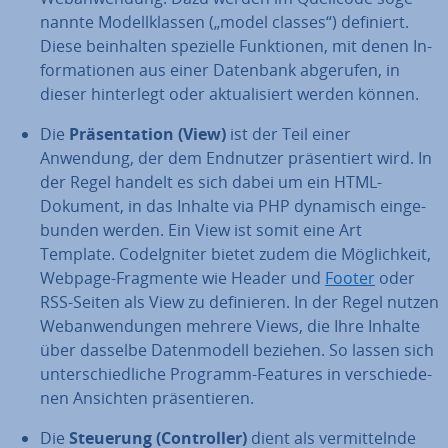
nann­te Mo­dell­klas­sen („model classes“) definiert.
Diese be­inhal­ten spezielle Funk­tio­nen, mit denen In­
for­ma­tio­nen aus einer Datenbank abgerufen, in
dieser hin­ter­legt oder ak­tua­li­siert werden können.
Die
Prä­sen­ta­ti­on (View)
ist der Teil einer
Anwendung, der dem Endnutzer prä­sen­tiert wird. In
der Regel handelt es sich dabei um ein HTML-
Dokument, in das Inhalte via PHP dynamisch ein­ge­
bun­den werden. Ein View ist somit eine Art
Template. Cod­e­Ig­ni­ter bietet zudem die Mög­lich­keit,
Webpage-Fragmente wie Header und
Footer
oder
RSS-Seiten als View zu de­fi­nie­ren. In der Regel nutzen
Web­an­wen­dun­gen mehrere Views, die Ihre Inhalte
über dasselbe Da­ten­mo­dell beziehen. So lassen sich
un­ter­schied­li­che Programm-Features in ver­schie­de­
nen Ansichten prä­sen­tie­ren.
Die
Steuerung
(Con­trol­ler)
dient als ver­mit­teln­de