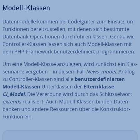
Modell-Klassen
Da­ten­mo­del­le kommen bei Cod­e­Ig­ni­ter zum Einsatz, um
Funk­tio­nen be­reit­zu­stel­len, mit denen sich bestimmte
Datenbank-Ope­ra­tio­nen durch­füh­ren lassen. Genau wie
Con­trol­ler-Klassen lassen sich auch Modell-Klassen mit
dem PHP-Framework be­nut­zer­de­fi­niert pro­gram­mie­ren.
Um eine Modell-Klasse anzulegen, wird zunächst ein Klas­
sen­na­me vergeben – in diesem Fall
News_model
. Analog
zu Con­trol­ler-Klassen sind alle
be­nut­zer­de­fi­nier­ten
Modell-Klassen
Un­ter­klas­sen der
El­tern­klas­se
CI_Model
. Die Vererbung wird durch das Schlüs­sel­wort
extends
rea­li­siert. Auch Modell-Klassen binden Da­ten­
ban­ken und andere Res­sour­cen über die Kon­struk­tor-
Funktion ein.