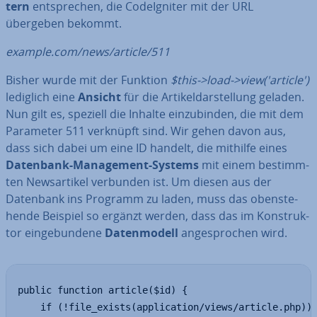
tern
ent­spre­chen, die Cod­e­Ig­ni­ter mit der URL
übergeben bekommt.
example.com/news/article/511
Bisher wurde mit der Funktion
$this->load->view('article')
lediglich eine
Ansicht
für die Ar­ti­kel­dar­stel­lung geladen.
Nun gilt es, speziell die Inhalte ein­zu­bin­den, die mit dem
Parameter 511 verknüpft sind. Wir gehen davon aus,
dass sich dabei um eine ID handelt, die mithilfe eines
Datenbank-Ma­nage­ment-Systems
mit einem be­stimm­
ten News­ar­ti­kel verbunden ist. Um diesen aus der
Datenbank ins Programm zu laden, muss das oben­ste­
hen­de Beispiel so ergänzt werden, dass das im Kon­struk­
tor ein­ge­bun­de­ne
Da­ten­mo­dell
an­ge­spro­chen wird.
public function article($id) {

    if (!file_exists(application/views/article.php)) 