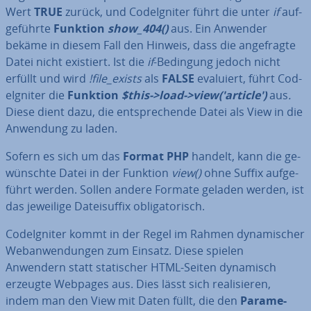
Wert
TRUE
zurück, und Cod­e­Ig­ni­ter führt die unter
if
auf­
ge­führ­te
Funktion
show_404()
aus. Ein Anwender
bekäme in diesem Fall den Hinweis, dass die an­ge­frag­te
Datei nicht existiert. Ist die
if
-Bedingung jedoch nicht
erfüllt und wird
!file_exists
als
FALSE
evaluiert, führt Cod­
e­Ig­ni­ter die
Funktion
$this->load->view('article')
aus
.
Diese dient dazu, die ent­spre­chen­de Datei als View in die
Anwendung zu laden.
Sofern es sich um das
Format PHP
handelt, kann die ge­
wünsch­te Datei in der Funktion
view()
ohne Suffix auf­ge­
führt werden. Sollen andere Formate geladen werden, ist
das jeweilige Da­tei­suf­fix ob­li­ga­to­risch.
Cod­e­Ig­ni­ter kommt in der Regel im Rahmen dy­na­mi­scher
Web­an­wen­dun­gen zum Einsatz. Diese spielen
Anwendern statt sta­ti­scher HTML-Seiten dynamisch
erzeugte Webpages aus. Dies lässt sich rea­li­sie­ren,
indem man den View mit Daten füllt, die den
Pa­ra­me­