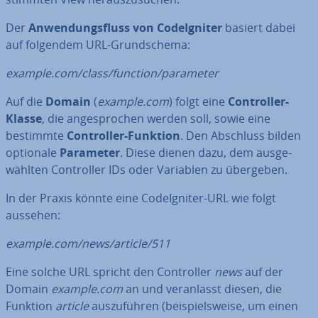
Der
An­wen­dungs­fluss von Cod­e­Ig­ni­ter
basiert dabei
auf folgendem URL-Grund­sche­ma:
example.com/class/function/parameter
Auf die
Domain
(
example.com
) folgt eine
Con­trol­ler-
Klasse
, die an­ge­spro­chen werden soll, sowie eine
bestimmte
Con­trol­ler-Funktion
. Den Abschluss bilden
optionale
Parameter
. Diese dienen dazu, dem aus­ge­
wähl­ten Con­trol­ler IDs oder Variablen zu übergeben.
In der Praxis könnte eine Cod­e­Ig­ni­ter-URL wie folgt
aussehen:
example.com/news/article/511
Eine solche URL spricht den Con­trol­ler
news
auf der
Domain
example.
com
an und ver­an­lasst diesen, die
Funktion
article
aus­zu­füh­ren (bei­spiels­wei­se, um einen