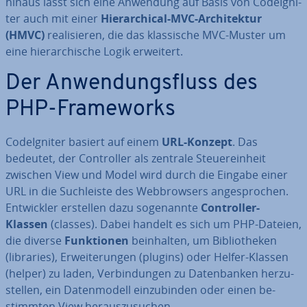
hinaus lässt sich eine Anwendung auf Basis von Cod­e­Ig­ni­
ter auch mit einer
Hier­ar­chi­cal-MVC-
Ar­chi­tek­tur
(HMVC)
rea­li­sie­ren, die das klas­si­sche MVC-Muster um
eine hier­ar­chi­sche Logik erweitert.
Der An­wen­dungs­fluss des
PHP-Frame­works
Cod­e­Ig­ni­ter basiert auf einem
URL-Konzept
. Das
bedeutet, der Con­trol­ler als zentrale Steu­er­ein­heit
zwischen View und Model wird durch die Eingabe einer
URL in die Such­leis­te des Web­brow­sers an­ge­spro­chen.
Ent­wick­ler erstellen dazu so­ge­nann­te
Con­trol­ler-
Klassen
(classes). Dabei handelt es sich um PHP-Dateien,
die diverse
Funk­tio­nen
be­inhal­ten, um Bi­blio­the­ken
(libraries), Er­wei­te­run­gen (plugins) oder Helfer-Klassen
(helper) zu laden, Ver­bin­dun­gen zu Da­ten­ban­ken her­zu­
stel­len, ein Da­ten­mo­dell ein­zu­bin­den oder einen be­
stimm­ten View her­aus­zu­su­chen.