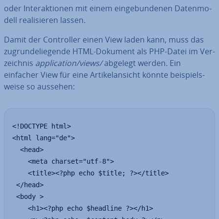
oder In­ter­ak­tio­nen mit einem ein­ge­bun­de­nen Da­ten­mo­
dell rea­li­sie­ren lassen.
Damit der Con­trol­ler einen View laden kann, muss das
zu­grun­de­lie­gen­de HTML-Dokument als PHP-Datei im Ver­
zeich­nis
ap­pli­ca­ti­on/views/
abgelegt werden. Ein
einfacher View für eine Ar­ti­kel­an­sicht könnte bei­spiels­
wei­se so aussehen:
<!DOCTYPE html>

<html lang="de">

  <head>

    <meta charset="utf-8">

    <title><?php echo $title; ?></title>

 </head>

 <body >

    <h1><?php echo $headline ?></h1>
