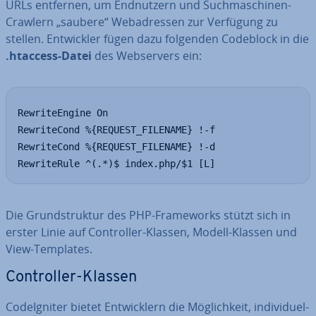
URLs entfernen, um End­nut­zern und Such­ma­schi­nen-
Crawlern „saubere“ Web­adres­sen zur Verfügung zu
stellen. Ent­wick­ler fügen dazu folgenden Codeblock in die
.htaccess-Datei
des Web­ser­vers ein:
RewriteEngine On

RewriteCond %{REQUEST_FILENAME} !-f

RewriteCond %{REQUEST_FILENAME} !-d

RewriteRule ^(.*)$ index.php/$1 [L]
Die Grund­struk­tur des PHP-Frame­works stützt sich in
erster Linie auf Con­trol­ler-Klassen, Modell-Klassen und
View-Templates.
Con­trol­ler-Klassen
Cod­e­Ig­ni­ter bietet Ent­wick­lern die Mög­lich­keit, in­di­vi­du­el­