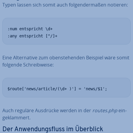
Typen lassen sich somit auch fol­gen­der­ma­ßen notieren:
:num entspricht \d+

:any entspricht [^/]+
Eine Al­ter­na­ti­ve zum oben­ste­hen­den Beispiel wäre somit
folgende Schreib­wei­se:
$route['news/article/(\d+ )'] = 'news/$1';
Auch reguläre Ausdrücke werden in der
routes.php
ein­
ge­klam­mert.
Der An­wen­dungs­fluss im Überblick