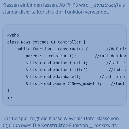
Klassen einbinden lassen. Ab PHP5 wird
__construct()
als
stan­dar­di­sier­te Kon­struk­tor-Funktion verwendet.
<?php

class News extends CI_Controller {

    public function __construct() {        //definier
        parent::__construct();        //ruft den Kons
        $this->load->helper('url');        //lädt ein
        $this->load->helper('file');        //lädt ei
        $this->load->database();        //lädt eine D
        $this->load->model('News_model');    //lädt e
}

?>
Das Beispiel zeigt die Klasse
News
als Un­ter­klas­se von
CI_Con­trol­ler
. Die Kon­struk­tor-Funktion
__construct()