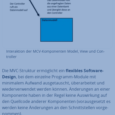
In­ter­ak­ti­on der MCV-Kom­po­nen­ten Model, View und Con­
trol­ler
Die MVC-Struktur er­mög­licht ein
flexibles Software-
Design
, bei dem einzelne Programm-Module mit
minimalem Aufwand aus­ge­tauscht, über­ar­bei­tet und
wie­der­ver­wen­det werden können. Än­de­run­gen an einer
Kom­po­nen­te haben in der Regel keine Aus­wir­kung auf
den Quellcode anderer Kom­po­nen­ten (vor­aus­ge­setzt es
werden keine Än­de­run­gen an den Schnitt­stel­len vor­ge­
nom­men).