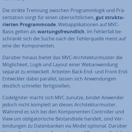
Die strikte Trennung zwischen Pro­gramm­lo­gik und Prä­
sen­ta­ti­on sorgt für einen über­sicht­li­chen,
gut struk­tu­
rier­ten Pro­gramm­code
. Web­ap­pli­ka­tio­nen auf MVC-
Basis gelten als
war­tungs­freund­lich
. Im Feh­ler­fall be­
schränkt sich die Suche nach der Feh­ler­quel­le meist auf
eine der Kom­po­nen­ten.
Darüber hinaus bietet das MVC-Ar­chi­tek­tur­mus­ter die
Mög­lich­keit, Logik und Layout einer Web­an­wen­dung
separat zu ent­wi­ckelt. Arbeiten Back-End- und Front-End-
Ent­wick­ler dabei parallel, lassen sich An­wen­dun­gen
deutlich schneller fer­tig­stel­len.
Cod­e­Ig­ni­ter macht sich MVC zunutze, bindet Anwender
jedoch nicht komplett an dieses Ar­chi­tek­tur­mus­ter.
Während es sich bei den Kom­po­nen­ten Con­trol­ler und
View um ob­li­ga­to­ri­sche Be­stand­tei­le handelt, sind Ver­
bin­dun­gen zu Da­ten­ban­ken via Model optional. Darüber