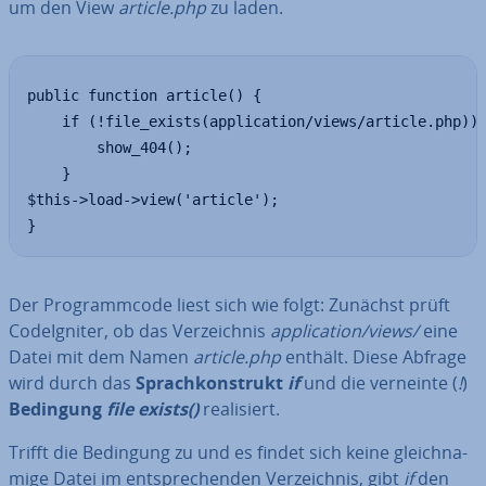
um den View
article.php
zu laden.
public function article() {

    if (!file_exists(application/views/article.php)) 
        show_404();

    }

$this->load->view('article');

}
Der Pro­gramm­code liest sich wie folgt: Zunächst prüft
Cod­e­Ig­ni­ter, ob das Ver­zeich­nis
ap­pli­ca­ti­on/views/
eine
Datei mit dem Namen
article.php
enthält. Diese Abfrage
wird durch das
Sprach­kon­strukt
if
und die verneinte (
!
)
Bedingung
file exists()
rea­li­siert.
Trifft die Bedingung zu und es findet sich keine gleich­na­
mi­ge Datei im ent­spre­chen­den Ver­zeich­nis, gibt
if
den