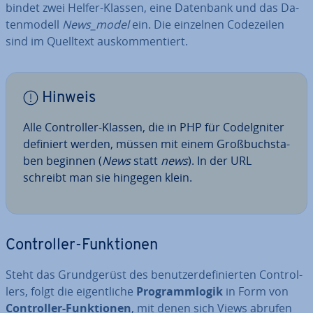
bindet zwei Helfer-Klassen, eine Datenbank und das Da­
ten­mo­dell
News_model
ein. Die einzelnen Code­zei­len
sind im Quelltext aus­kom­men­tiert.
Hinweis
Alle Con­trol­ler-Klassen, die in PHP für Cod­e­Ig­ni­ter
definiert werden, müssen mit einem Groß­buch­sta­
ben beginnen (
News
statt
news
). In der URL
schreibt man sie hingegen klein.
Con­trol­ler-Funk­tio­nen
Steht das Grund­ge­rüst des be­nut­zer­de­fi­nier­ten Con­trol­
lers, folgt die ei­gent­li­che
Pro­gramm­lo­gik
in Form von
Con­trol­ler-Funk­tio­nen
, mit denen sich Views abrufen