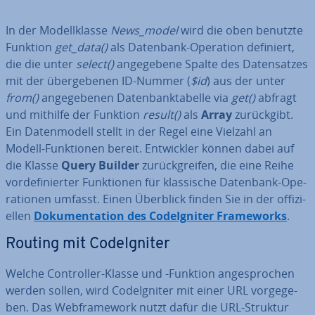
In der Mo­dell­klas­se
News_model
wird die oben benutzte
Funktion
get_data()
als Datenbank-Operation definiert,
die die unter
select()
an­ge­ge­be­ne Spalte des Da­ten­sat­zes
mit der über­ge­be­nen ID-Nummer (
$id
) aus der unter
from()
an­ge­ge­be­nen Da­ten­bank­ta­bel­le via
get()
abfragt
und mithilfe der Funktion
result()
als
Array
zu­rück­gibt.
Ein Da­ten­mo­dell stellt in der Regel eine Vielzahl an
Modell-Funk­tio­nen bereit. Ent­wick­ler können dabei auf
die Klasse
Query Builder
zu­rück­grei­fen, die eine Reihe
vor­de­fi­nier­ter Funk­tio­nen für klas­si­sche Datenbank-Ope­
ra­tio­nen umfasst. Einen Überblick finden Sie in der of­fi­zi­
el­len
Do­ku­men­ta­ti­on des Cod­e­Ig­ni­ter Frame­works
.
Routing mit Cod­e­Ig­ni­ter
Welche Con­trol­ler-Klasse und -Funktion an­ge­spro­chen
werden sollen, wird Cod­e­Ig­ni­ter mit einer URL vor­ge­ge­
ben. Das Web­frame­work nutzt dafür die URL-Struktur