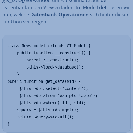
get_data()
verwendet, um Ar­ti­kel­in­hal­te aus der
Datenbank in den View zu laden. Im Modell de­fi­nie­ren wir
nun, welche
Datenbank-Ope­ra­tio­nen
sich hinter dieser
Funktion verbergen.
class News_model extends CI_Model {

    public function __construct() {

        parent::__construct();

        $this->load->database(); 

    }

public function get_data($id) {

     $this->db->select('content');

     $this->db->from('example_table');

     $this->db->where('id', $id);

    $query = $this->db->get();

    return $query->result();

}