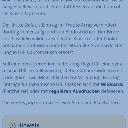
aus­ge­spielt wird, und leitet statt­des­sen auf die Con­trol­
ler-Klasse
home
um.
Der dritte Default-Eintrag im
$route
-Array ver­hin­dert
Routing-Fehler aufgrund von Bin­de­stri­chen. Der Bin­de­
strich ist kein valides Zeichen für Klassen- oder Funk­ti­
ons­na­men und wird daher bereits in der Stan­dard­e­i­stel­
lung in URLs au­to­ma­tisch ersetzt.
Soll eine be­nut­zer­de­fi­nier­te Routing-Regel für eine dy­na­
mi­sche URL erstellt werden, stehen Web­ent­wick­lern mit
Cod­e­Ig­ni­ter zwei Mög­lich­kei­ten zur Verfügung: Routing-
Einträge für dy­na­mi­sche URLs lassen sich mit
Wildcards
(Platz­hal­ter) oder mit
regulären Aus­drü­cken
de­fi­nie­ren.
Die
routes.php
un­ter­stützt zwei Arten von Platz­hal­tern:
Hinweis