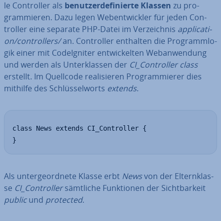
le Con­trol­ler als
be­nut­zer­de­fi­nier­te Klassen
zu pro­
gram­mie­ren. Dazu legen Web­ent­wick­ler für jeden Con­
trol­ler eine separate PHP-Datei im Ver­zeich­nis
ap­pli­ca­ti­
on/con­trol­lers/
an. Con­trol­ler enthalten die Pro­gramm­lo­
gik einer mit Cod­e­Ig­ni­ter ent­wi­ckel­ten Web­an­wen­dung
und werden als Un­ter­klas­sen der
CI_Con­trol­ler class
erstellt. Im Quellcode rea­li­sie­ren Pro­gram­mie­rer dies
mithilfe des Schlüs­sel­worts
extends
.
class News extends CI_Controller {

}
Als un­ter­ge­ord­ne­te Klasse erbt
News
von der El­tern­klas­
se
CI_Con­trol­ler
sämtliche Funk­tio­nen der Sicht­bar­keit
public
und
protected
.