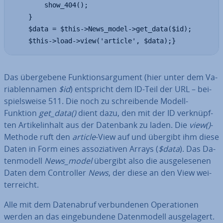
        show_404();

    }

    $data = $this->News_model->get_data($id);

    $this->load->view('article', $data);}
Das über­ge­be­ne Funk­ti­ons­ar­gu­ment (hier unter dem Va­
ria­blen­na­men
$id
) ent­spricht dem ID-Teil der URL – bei­
spiels­wei­se 511. Die noch zu schrei­ben­de Modell-
Funktion
get_data()
dient dazu, den mit der ID ver­knüpf­
ten Ar­ti­kel­in­halt aus der Datenbank zu laden. Die
view()
-
Methode ruft den
article
-View auf und übergibt ihm diese
Daten in Form eines as­so­zia­ti­ven Arrays (
$data
). Das Da­
ten­mo­dell
News_model
übergibt also die aus­ge­le­se­nen
Daten dem Con­trol­ler
News
, der diese an den View wei­
ter­reicht.
Alle mit dem Da­ten­ab­ruf ver­bun­de­nen Ope­ra­tio­nen
werden an das ein­ge­bun­de­ne Da­ten­mo­dell aus­ge­la­gert.