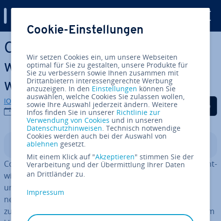
Digital Guide
Cookie-Einstellungen
Zum Haupt­in­halt springen
Cod­e­Ig­ni­ter – das Leicht­ge­
Wir setzen Cookies ein, um unsere Webseiten
wicht unter den PHP-Frame­
optimal für Sie zu gestalten, unsere Produkte für
Sie zu verbessern sowie Ihnen zusammen mit
Drittanbietern interessengerechte Werbung
works
anzuzeigen. In den
Einstellungen
können Sie
auswählen, welche Cookies Sie zulassen wollen,
IONOS Redaktion
Auf Facebook teilen
Auf Twitter teilen
Auf LinkedIn tei
sowie Ihre Auswahl jederzeit ändern. Weitere
16.03.2020
Infos finden Sie in unserer
Richtlinie zur
Verwendung von Cookies
und in unseren
Datenschutzhinweisen
. Technisch notwendige
Cookies werden auch bei der Auswahl von
ablehnen
gesetzt.
In­halts­ver­zeich­nis
Mit einem Klick auf "
Akzeptieren
" stimmen Sie der
Cod­e­Ig­ni­ter gilt als
Web-Ap­pli­ca­ti­on-Framework
für Ent­
Verarbeitung und der Übermittlung Ihrer Daten
an Drittländer zu.
wick­ler, die Ge­schwin­dig­keit einem üppigen Funk­ti­ons­
um­fang vorziehen. Zentrales Design-Ziel des quell­of­fe­
Impressum
nen PHP-Frame­works ist es der of­fi­zi­el­len Pro­jekt­sei­te
zufolge, ein Maximum an Per­for­mance und Fle­xi­bi­li­tät im