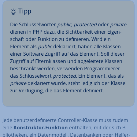
Tipp
Die Schlüs­sel­wör­ter
public
,
protected
oder
private
dienen in PHP dazu, die Sicht­bar­keit einer Ei­gen­
schaft oder Funktion zu de­fi­nie­ren. Wird ein
Element als
public
de­kla­riert, haben alle Klassen
einer Software Zugriff auf das Element. Soll dieser
Zugriff auf El­tern­klas­sen und ab­ge­lei­te­te Klassen
be­schränkt werden, verwenden Pro­gram­mie­rer
das Schlüs­sel­wort
protected
. Ein Element, das als
private
de­kla­riert wurde, steht lediglich der Klasse
zur Verfügung, die das Element definiert.
Jede be­nut­zer­de­fi­nier­te Con­trol­ler-Klasse muss zudem
eine
Kon­struk­tor-Funktion
enthalten, mit der sich Bi­
blio­the­ken, ein Da­ten­mo­dell, Da­ten­ban­ken oder Helfer-