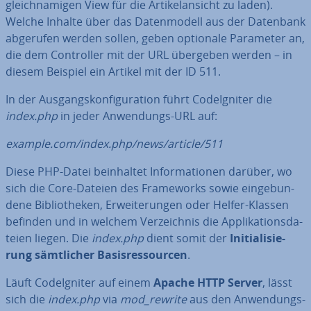
gleich­na­mi­gen View für die Ar­ti­kel­an­sicht zu laden).
Welche Inhalte über das Da­ten­mo­dell aus der Datenbank
abgerufen werden sollen, geben optionale Parameter an,
die dem Con­trol­ler mit der URL übergeben werden – in
diesem Beispiel ein Artikel mit der ID 511.
In der Aus­gangs­kon­fi­gu­ra­ti­on führt Cod­e­Ig­ni­ter die
index.php
in jeder An­wen­dungs-URL auf:
example.com/index.php/news/article/511
Diese PHP-Datei be­inhal­tet In­for­ma­tio­nen darüber, wo
sich die Core-Dateien des Frame­works sowie ein­ge­bun­
de­ne Bi­blio­the­ken, Er­wei­te­run­gen oder Helfer-Klassen
befinden und in welchem Ver­zeich­nis die Ap­pli­ka­ti­ons­da­
tei­en liegen. Die
index.php
dient somit der
In­itia­li­sie­
rung sämt­li­cher Ba­sis­res­sour­cen
.
Läuft Cod­e­Ig­ni­ter auf einem
Apache HTTP Server
, lässt
sich die
index.php
via
mod_rewrite
aus den An­wen­dungs-