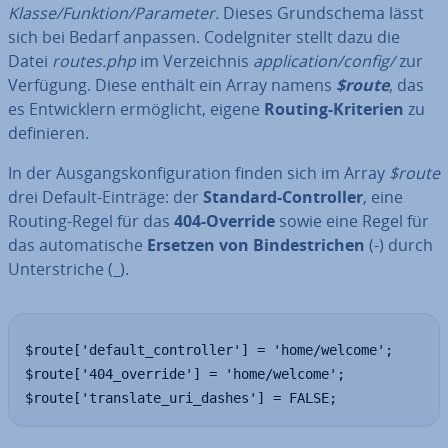
Klasse/Funktion/Parameter.
Dieses Grund­sche­ma lässt
sich bei Bedarf anpassen. Cod­e­Ig­ni­ter stellt dazu die
Datei
routes.php
im Ver­zeich­nis
ap­pli­ca­ti­on/config/
zur
Verfügung. Diese enthält ein Array namens
$route
, das
es Ent­wick­lern er­mög­licht, eigene
Routing-Kriterien
zu
de­fi­nie­ren.
In der Aus­gangs­kon­fi­gu­ra­ti­on finden sich im Array
$route
drei Default-Einträge: der
Standard-Con­trol­ler
, eine
Routing-Regel für das
404-Override
sowie eine Regel für
das au­to­ma­ti­sche
Ersetzen von Bin­de­stri­chen
(-) durch
Un­ter­stri­che (_).
$route['default_controller'] = 'home/welcome';

$route['404_override'] = 'home/welcome';

$route['translate_uri_dashes'] = FALSE;