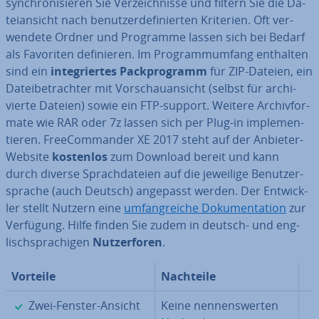
syn­chro­ni­sie­ren Sie Ver­zeich­nis­se und filtern Sie die Da­
tei­an­sicht nach be­nut­zer­de­fi­nier­ten Kriterien. Oft ver­
wen­de­te Ordner und Programme lassen sich bei Bedarf
als Favoriten de­fi­nie­ren. Im Pro­gramm­um­fang enthalten
sind ein
in­te­grier­tes Pack­pro­gramm
für ZIP-Dateien, ein
Da­tei­be­trach­ter mit Vor­schau­an­sicht (selbst für ar­chi­
vier­te Dateien) sowie ein FTP-support. Weitere Ar­chiv­for­
ma­te wie RAR oder 7z lassen sich per Plug-in im­ple­men­
tie­ren. Free­Com­man­der XE 2017 steht auf der Anbieter-
Website
kostenlos
zum Download bereit und kann
durch diverse Sprach­da­tei­en auf die jeweilige Be­nut­zer­
spra­che (auch Deutsch) angepasst werden. Der Ent­wick­
ler stellt Nutzern eine
um­fang­rei­che Do­ku­men­ta­ti­on
zur
Verfügung. Hilfe finden Sie zudem in deutsch- und eng­
lisch­spra­chi­gen
Nut­zer­fo­ren
.
Vorteile
Nachteile
✓
Zwei-Fenster-Ansicht
Keine nen­nens­wer­ten