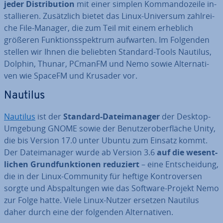
jeder Dis­tri­bu­ti­on
mit einer simplen Kom­man­do­zei­le in­
stal­lie­ren. Zu­sätz­lich bietet das Linux-Universum zahl­rei­
che File-Manager, die zum Teil mit einem erheblich
größeren Funk­ti­ons­spek­trum aufwarten. Im Folgenden
stellen wir Ihnen die beliebten Standard-Tools
Nautilus,
Dolphin, Thunar, PCmanFM und Nemo sowie Al­ter­na­ti­
ven wie SpaceFM und Krusader vor.
Nautilus
Nautilus
ist der
Standard-Da­tei­ma­na­ger
der Desktop-
Umgebung GNOME sowie der Be­nut­zer­ober­flä­che Unity,
die bis Version 17.0 unter Ubuntu zum Einsatz kommt.
Der Da­tei­ma­na­ger wurde ab Version 3.6
auf die
we­sent­
li­chen Grund­funk­tio­nen reduziert
– eine Ent­schei­dung,
die in der Linux-Community für heftige Kon­tro­ver­sen
sorgte und Ab­spal­tun­gen wie das Software-Projekt Nemo
zur Folge hatte. Viele Linux-Nutzer ersetzen Nautilus
daher durch eine der folgenden Al­ter­na­ti­ven.