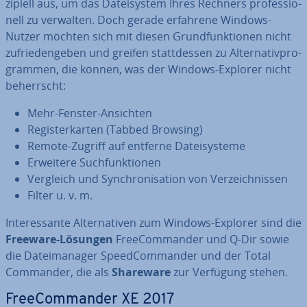
zi­pi­ell aus, um das Da­tei­sys­tem Ihres Rechners pro­fes­sio­
nell zu verwalten. Doch gerade erfahrene Windows-
Nutzer möchten sich mit diesen Grund­funk­tio­nen nicht
zu­frie­den­ge­ben und greifen statt­des­sen zu Al­ter­na­tiv­pro­
gram­men, die können, was der Windows-Explorer nicht
be­herrscht:
Mehr-Fenster-Ansichten
Re­gis­ter­kar­ten (Tabbed Browsing)
Remote-Zugriff auf entferne Da­tei­sys­te­me
Erweitere Such­funk­tio­nen
Vergleich und Syn­chro­ni­sa­ti­on von Ver­zeich­nis­sen
Filter u. v. m.
In­ter­es­san­te Al­ter­na­ti­ven zum Windows-Explorer sind die
Freeware-Lösungen
Free­Com­man­der und Q-Dir sowie
die Da­tei­ma­na­ger Speed­Com­man­der und der Total
Commander, die als
Shareware
zur Verfügung stehen.
Free­Com­man­der XE 2017