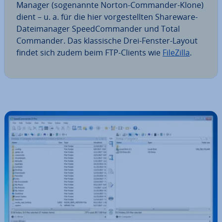
Manager (so­ge­nann­te Norton-Commander-Klone)
dient – u. a. für die hier vor­ge­stell­ten Shareware-
Da­tei­ma­na­ger Speed­Com­man­der und Total
Commander. Das klas­si­sche Drei-Fenster-Layout
findet sich zudem beim FTP-Clients wie
FileZilla
.