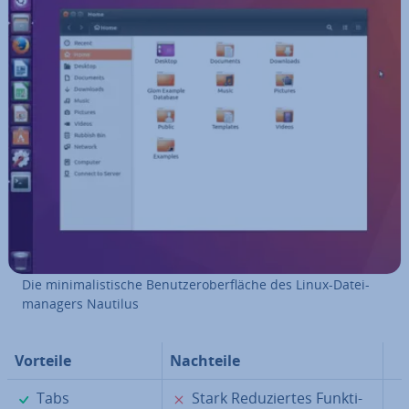
Die mi­ni­ma­lis­ti­sche Be­nut­zer­ober­flä­che des Linux-Da­tei­
ma­na­gers Nautilus
Vorteile
Nachteile
✓
✗
Tabs
Stark Re­du­zier­tes Funk­ti­