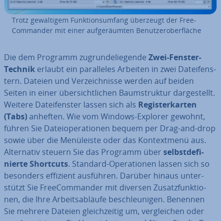
Trotz ge­wal­ti­gem Funk­ti­ons­um­fang überzeugt der Free­
Com­man­der mit einer auf­ge­räum­ten Be­nut­zer­ober­flä­che
Die dem Programm zu­grun­de­lie­gen­de
Zwei-Fenster-
Technik
erlaubt ein par­al­le­les Arbeiten in zwei Da­tei­fens­
tern. Dateien und Ver­zeich­nis­se werden auf beiden
Seiten in einer über­sicht­li­chen Baum­struk­tur dar­ge­stellt.
Weitere Da­tei­fens­ter lassen sich als
Re­gis­ter­kar­ten
(Tabs)
anheften. Wie vom Windows-Explorer gewohnt,
führen Sie Da­tei­ope­ra­tio­nen bequem per Drag-and-drop
sowie über die Me­nü­leis­te oder das Kon­text­me­nü aus.
Al­ter­na­tiv steuern Sie das Programm über
selbst­de­fi­
nier­te Shortcuts
. Standard-Ope­ra­tio­nen lassen sich so
besonders effizient ausführen. Darüber hinaus un­ter­
stützt Sie Free­Com­man­der mit diversen Zu­satz­funk­tio­
nen, die Ihre Ar­beits­ab­läu­fe be­schleu­ni­gen. Benennen
Sie mehrere Dateien gleich­zei­tig um, ver­glei­chen oder