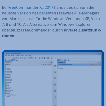
Bei
Free­Com­man­der XE 2017
handelt es sich um die
neueste Version des beliebten Freeware-File-Managers
von Marek Jasinski für die Windows-Versionen XP, Vista,
7, 8 und 10. Als Al­ter­na­ti­ve zum Windows-Explorer
überzeugt Free­Com­man­der durch
diverse Zu­satz­funk­
tio­nen
.