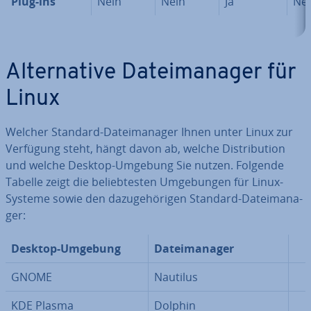
Plug-ins
Nein
Nein
Ja
Ne
Al­ter­na­ti­ve Da­tei­ma­na­ger für
Linux
Welcher Standard-Da­tei­ma­na­ger Ihnen unter Linux zur
Verfügung steht, hängt davon ab, welche Dis­tri­bu­ti­on
und welche Desktop-Umgebung Sie nutzen. Folgende
Tabelle zeigt die be­lieb­tes­ten Um­ge­bun­gen für Linux-
Systeme sowie den da­zu­ge­hö­ri­gen Standard-Da­tei­ma­na­
ger:
Desktop-Umgebung
Da­tei­ma­na­ger
GNOME
Nautilus
KDE Plasma
Dolphin