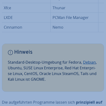
Xfce
Thunar
LXDE
PCMan File Manager
Cinnamon
Nemo
Hinweis
Standard-Desktop-Umgebung für Fedora,
Debian
,
Ubuntu, SUSE Linux En­ter­pri­se, Red Hat En­ter­pri­
se Linux, CentOS, Oracle Linux SteamOS, Tails und
Kali Linux ist GNOME.
Die auf­ge­führ­ten Programme
lassen sich
prin­zi­pi­ell auf