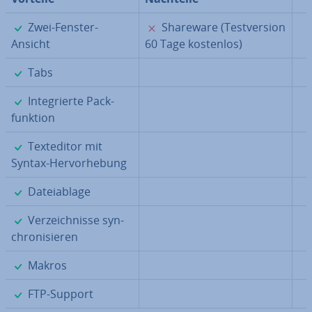
✓
✗
Zwei-Fenster-
Shareware (Test­ver­si­on
Ansicht
60 Tage kostenlos)
✓
Tabs
✓
In­te­grier­te Pack­
funk­ti­on
✓
Text­edi­tor mit
Syntax-Her­vor­he­bung
✓
Da­tei­ab­la­ge
✓
Ver­zeich­nis­se syn­
chro­ni­sie­ren
✓
Makros
✓
FTP-Support