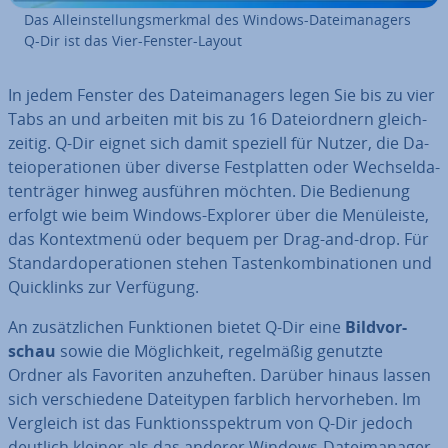
Das Al­lein­stel­lungs­merk­mal des Windows-Da­tei­ma­na­gers
Q-Dir ist das Vier-Fenster-Layout
In jedem Fenster des Da­tei­ma­na­gers legen Sie bis zu vier
Tabs an und arbeiten mit bis zu 16 Da­tei­ord­nern gleich­
zei­tig. Q-Dir eignet sich damit speziell für Nutzer, die Da­
tei­ope­ra­tio­nen über diverse Fest­plat­ten oder Wech­sel­da­
ten­trä­ger hinweg ausführen möchten. Die Bedienung
erfolgt wie beim Windows-Explorer über die Me­nü­leis­te,
das Kon­text­me­nü oder bequem per Drag-and-drop. Für
Stan­dard­ope­ra­tio­nen stehen Tas­ten­kom­bi­na­tio­nen und
Quick­links zur Verfügung.
An zu­sätz­li­chen Funk­tio­nen bietet Q-Dir eine
Bild­vor­
schau
sowie die Mög­lich­keit, re­gel­mä­ßig genutzte
Ordner als Favoriten an­zu­hef­ten. Darüber hinaus lassen
sich ver­schie­de­ne Da­tei­ty­pen farblich her­vor­he­ben. Im
Vergleich ist das Funk­ti­ons­spek­trum von Q-Dir jedoch
deutlich kleiner als das anderer Windows-Da­tei­ma­na­ger