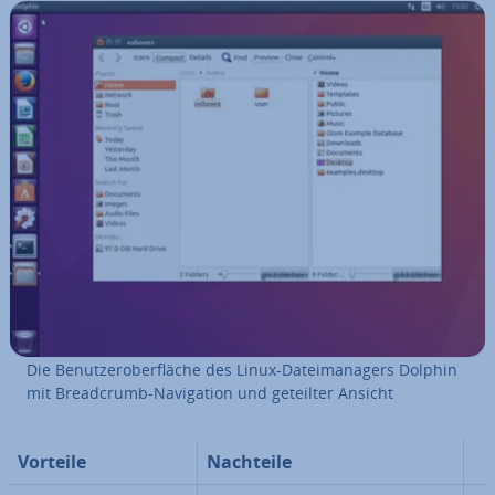
Die Be­nut­zer­ober­flä­che des Linux-Da­tei­ma­na­gers Dolphin
mit Bread­crumb-Na­vi­ga­ti­on und geteilter Ansicht
Vorteile
Nachteile