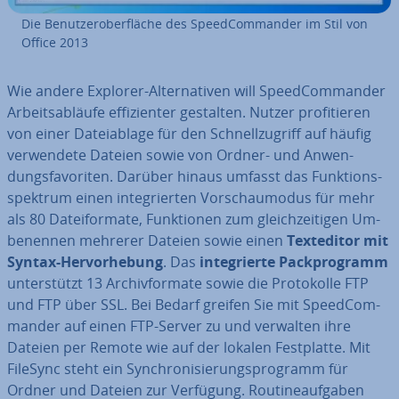
Die Be­nut­zer­ober­flä­che des Speed­Com­man­der im Stil von
Office 2013
Wie andere Explorer-Al­ter­na­ti­ven will Speed­Com­man­der
Ar­beits­ab­läu­fe ef­fi­zi­en­ter gestalten. Nutzer pro­fi­tie­ren
von einer Da­tei­ab­la­ge für den Schnell­zu­griff auf häufig
ver­wen­de­te Dateien sowie von Ordner- und An­wen­
dungs­fa­vo­ri­ten. Darüber hinaus umfasst das Funk­ti­ons­
spek­trum einen in­te­grier­ten Vor­schau­mo­dus für mehr
als 80 Da­tei­for­ma­te, Funk­tio­nen zum gleich­zei­ti­gen Um­
be­nen­nen mehrerer Dateien sowie einen
Text­edi­tor mit
Syntax-Her­vor­he­bung
. Das
in­te­grier­te Pack­pro­gramm
un­ter­stützt 13 Ar­chiv­for­ma­te sowie die Pro­to­kol­le FTP
und FTP über SSL. Bei Bedarf greifen Sie mit Speed­Com­
man­der auf einen FTP-Server zu und verwalten ihre
Dateien per Remote wie auf der lokalen Fest­plat­te. Mit
FileSync steht ein Syn­chro­ni­sie­rungs­pro­gramm für
Ordner und Dateien zur Verfügung. Rou­ti­ne­auf­ga­ben