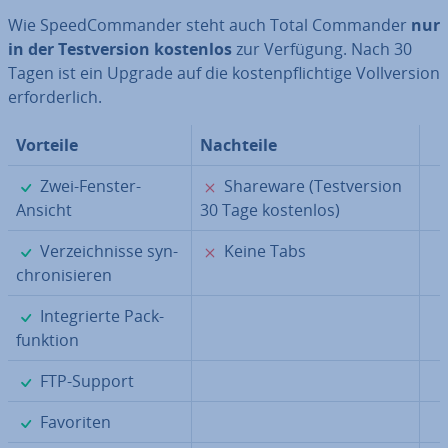
Wie Speed­Com­man­der steht auch Total Commander
nur
in der Test­ver­si­on kostenlos
zur Verfügung. Nach 30
Tagen ist ein Upgrade auf die kos­ten­pflich­ti­ge Voll­ver­si­on
er­for­der­lich.
Vorteile
Nachteile
✓
✗
Zwei-Fenster-
Shareware (Test­ver­si­on
Ansicht
30 Tage kostenlos)
✓
✗
Ver­zeich­nis­se syn­
Keine Tabs
chro­ni­sie­ren
✓
In­te­grier­te Pack­
funk­ti­on
✓
FTP-Support
✓
Favoriten