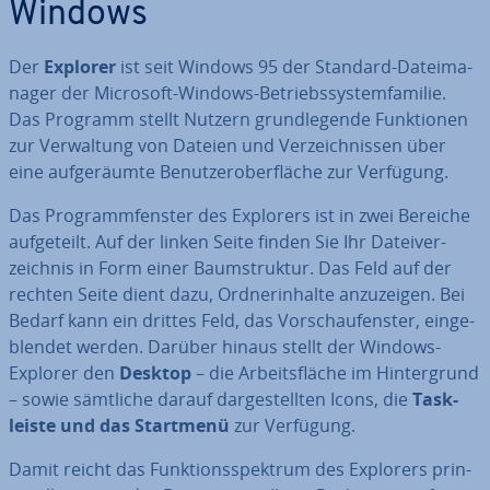
Windows
Der
Explorer
ist seit Windows 95 der Standard-Da­tei­ma­
na­ger der Microsoft-Windows-Be­triebs­sys­tem­fa­mi­lie.
Das Programm stellt Nutzern grund­le­gen­de Funk­tio­nen
zur Ver­wal­tung von Dateien und Ver­zeich­nis­sen über
eine auf­ge­räum­te Be­nut­zer­ober­flä­che zur Verfügung.
Das Pro­gramm­fens­ter des Explorers ist in zwei Bereiche
auf­ge­teilt. Auf der linken Seite finden Sie Ihr Da­tei­ver­
zeich­nis in Form einer Baum­struk­tur. Das Feld auf der
rechten Seite dient dazu, Ord­ner­in­hal­te an­zu­zei­gen. Bei
Bedarf kann ein drittes Feld, das Vor­schau­fens­ter, ein­ge­
blen­det werden. Darüber hinaus stellt der Windows-
Explorer den
Desktop
– die Ar­beits­flä­che im Hin­ter­grund
– sowie sämtliche darauf dar­ge­stell­ten Icons, die
Task­
leis­te und das Startmenü
zur Verfügung.
Damit reicht das Funk­ti­ons­spek­trum des Explorers prin­