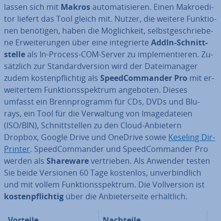
lassen sich mit
Makros
au­to­ma­ti­sie­ren. Einen Ma­kro­e­di­
tor liefert das Tool gleich mit. Nutzer, die weitere Funk­tio­
nen benötigen, haben die Mög­lich­keit, selbst­ge­schrie­be­
ne Er­wei­te­run­gen über eine in­te­grier­te
AddIn-Schnitt­
stel­le
als In-Process-COM-Server zu im­ple­men­tie­ren. Zu­
sätz­lich zur Stan­dard­ver­si­on wird der Da­tei­ma­na­ger
zudem kos­ten­pflich­tig als
Speed­Com­man­der Pro
mit er­
wei­ter­tem Funk­ti­ons­spek­trum angeboten. Dieses
umfasst ein Brenn­pro­gramm für CDs, DVDs und Blu-
rays, ein Tool für die Ver­wal­tung von Image­da­tei­en
(ISO/BIN), Schnitt­stel­len zu den Cloud-Anbietern
Dropbox, Google Drive und OneDrive sowie
Keseling Dir­
Prin­ter
. Speed­Com­man­der und Speed­Com­man­der Pro
werden als
Shareware
ver­trie­ben. Als Anwender testen
Sie beide Versionen 60 Tage kostenlos, un­ver­bind­lich
und mit vollem Funk­ti­ons­spek­trum. Die Voll­ver­si­on ist
kos­ten­pflich­tig
über die An­bie­ter­sei­te er­hält­lich.
Vorteile
Nachteile