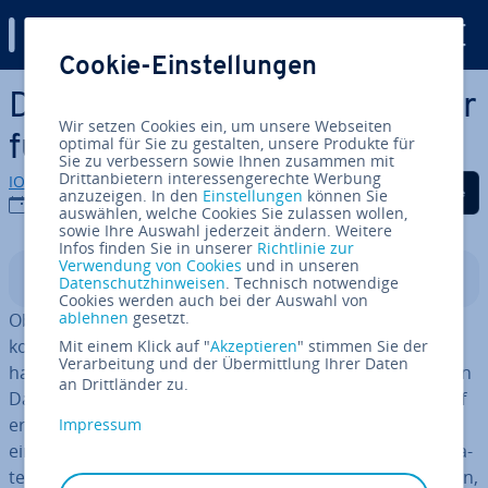
Digital Guide
Cookie-Einstellungen
Zum Haupt­in­halt springen
Die be­lieb­tes­ten File-Manager
Wir setzen Cookies ein, um unsere Webseiten
für Windows, Linux und Mac
optimal für Sie zu gestalten, unsere Produkte für
Sie zu verbessern sowie Ihnen zusammen mit
Drittanbietern interessengerechte Werbung
IONOS Redaktion
Auf Facebook teilen
Auf Twitter teilen
Auf LinkedIn tei
anzuzeigen. In den
Einstellungen
können Sie
15.10.2021
auswählen, welche Cookies Sie zulassen wollen,
sowie Ihre Auswahl jederzeit ändern. Weitere
Infos finden Sie in unserer
Richtlinie zur
Verwendung von Cookies
und in unseren
In­halts­ver­zeich­nis
Datenschutzhinweisen
. Technisch notwendige
Cookies werden auch bei der Auswahl von
ablehnen
gesetzt.
Ob Windows, Linux oder Mac, jedes Be­triebs­sys­tem
kommt mit vor­in­stal­lier­tem File-Manager daher. Dabei
Mit einem Klick auf "
Akzeptieren
" stimmen Sie der
Verarbeitung und der Übermittlung Ihrer Daten
handelt es sich um ein Programm, das Ihnen Inhalte von
an Drittländer zu.
Da­ten­trä­gern auf Ihrem Rechner anzeigt und bei Bedarf
erlaubt, diese zu be­ar­bei­ten. Zu den Grund­funk­tio­nen
Impressum
eines jeden Da­tei­ma­na­gers gehört die Na­vi­ga­ti­on im Da­
tei­ver­zeich­nis sowie das Auflisten, Erstellen, Ver­schie­ben,