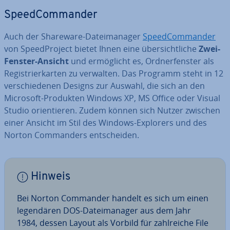
Speed­Com­man­der
Auch der Shareware-Da­tei­ma­na­ger
Speed­Com­man­der
von Speed­Pro­ject bietet Ihnen eine über­sicht­li­che
Zwei-
Fenster-Ansicht
und er­mög­licht es, Ord­ner­fens­ter als
Re­gis­trier­kar­ten zu verwalten. Das Programm steht in 12
ver­schie­de­nen Designs zur Auswahl, die sich an den
Microsoft-Produkten Windows XP, MS Office oder Visual
Studio ori­en­tie­ren. Zudem können sich Nutzer zwischen
einer Ansicht im Stil des Windows-Explorers und des
Norton Com­man­ders ent­schei­den.
Hinweis
Bei Norton Commander handelt es sich um einen
le­gen­dä­ren DOS-Da­tei­ma­na­ger aus dem Jahr
1984, dessen Layout als Vorbild für zahl­rei­che File