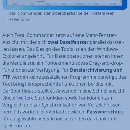
Total Commander: Be­nut­zer­ober­flä­che der kos­ten­lo­sen
Test­ver­si­on
Auch Total Commander setzt auf eine Mehr-Fenster-
Ansicht, mit der sich
zwei
Da­tei­fens­ter
parallel dar­stel­
len lassen. Das Design des Tools ist an den Windows-
Explorer angelehnt. Für Da­tei­ope­ra­tio­nen stehen Ihnen
die Me­nü­leis­te, ein Kon­text­me­nü sowie Drag-and-drop-
Funk­tio­nen zur Verfügung. Für
Da­tei­ar­chi­vie­rung und
FTP
werden keine zu­sätz­li­chen Programme benötigt; das
Tool bringt ent­spre­chen­de Funk­tio­nen bereits mit.
Darüber hinaus stellt es Anwendern eine Schnell­an­sicht,
eine erweitere Such­funk­ti­on sowie Funk­tio­nen zum
Vergleich und zur Syn­chro­ni­sa­ti­on von Ver­zeich­nis­sen
bereit. Favoriten, ein Verlauf sowie ein
Pass­wort­schutz
für aus­ge­wähl­te Ver­zeich­nis­se runden das Funk­ti­ons­
spek­trum ab.