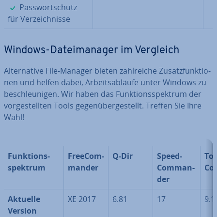
✓
Pass­wort­schutz
für Ver­zeich­nis­se
Windows-Da­tei­ma­na­ger im Vergleich
Al­ter­na­ti­ve File-Manager bieten zahl­rei­che Zu­satz­funk­tio­
nen und helfen dabei, Ar­beits­ab­läu­fe unter Windows zu
be­schleu­ni­gen. Wir haben das Funk­ti­ons­spek­trum der
vor­ge­stell­ten Tools ge­gen­über­ge­stellt. Treffen Sie Ihre
Wahl!
Funk­ti­ons­
Free­Com­
Q-Dir
Speed­
Tot
spek­trum
man­der
Com­man­
Co
der
Aktuelle
XE 2017
6.81
17
9.1
Version