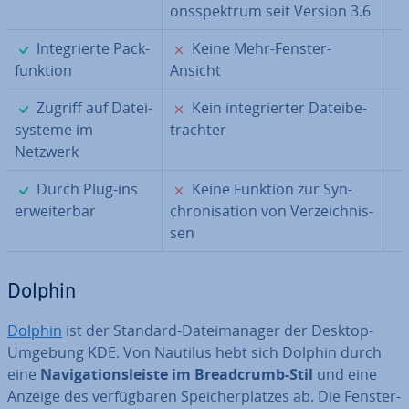
ons­spek­trum seit Version 3.6
✓
✗
In­te­grier­te Pack­
Keine Mehr-Fenster-
funk­ti­on
Ansicht
✓
✗
Zugriff auf Da­tei­
Kein in­te­grier­ter Da­tei­be­
sys­te­me im
trach­ter
Netzwerk
✓
✗
Durch Plug-ins
Keine Funktion zur Syn­
er­wei­ter­bar
chro­ni­sa­ti­on von Ver­zeich­nis­
sen
Dolphin
Dolphin
ist der Standard-Da­tei­ma­na­ger der Desktop-
Umgebung KDE. Von Nautilus hebt sich Dolphin durch
eine
Na­vi­ga­ti­ons­leis­te im Bread­crumb-Stil
und eine
Anzeige des ver­füg­ba­ren Spei­cher­plat­zes ab. Die Fens­ter­