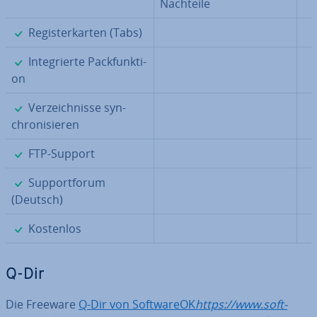
Nachteile
✓
Re­gis­ter­kar­ten (Tabs)
✓
In­te­grier­te Pack­funk­ti­
on
✓
Ver­zeich­nis­se syn­
chro­ni­sie­ren
✓
FTP-Support
✓
Sup­port­fo­rum
(Deutsch)
✓
Kostenlos
Q-Dir
Die Freeware
Q-Dir von Soft­wareOK
https://www.soft­