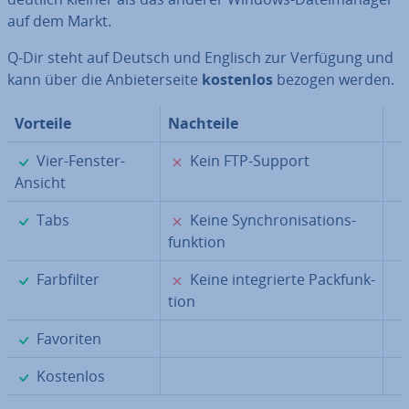
auf dem Markt.
Q-Dir steht auf Deutsch und Englisch zur Verfügung und
kann über die An­bie­ter­sei­te
kostenlos
bezogen werden.
Vorteile
Nachteile
✓
✗
Vier-Fenster-
Kein FTP-Support
Ansicht
✓
✗
Tabs
Keine Syn­chro­ni­sa­ti­ons­
funk­ti­on
✓
✗
Farb­fil­ter
Keine in­te­grier­te Pack­funk­
ti­on
✓
Favoriten
✓
Kostenlos