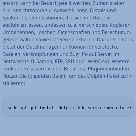
an­sicht kann bei Bedarf geteilt werden. Zudem stehen
drei An­sichts­mo­di zur Auswahl: Icons, Details und
Spalten. Da­tei­ope­ra­tio­nen, die sich mit Dolphin
ausführen lassen, umfassen u. a. Ver­schie­ben, Kopieren,
Um­be­nen­nen, Löschen, Ei­gen­schaf­ten und Be­rech­ti­gun­
gen verwalten sowie Dateien se­lek­tie­ren. Darüber hinaus
bietet der Da­tei­ma­na­ger Funk­tio­nen für ver­steck­te
Dateien, Ver­knüp­fun­gen und Zugriffe auf Server im
Netzwerk (z. B. Samba, FTP, SSH oder WebDAV). Weitere
Funk­tio­nen lassen sich bei Bedarf via
Plug-in
einbinden.
Nutzen Sie folgenden Befehl, um das Dolphin-Paket zu in­
stal­lie­ren:
sudo apt-get install dolphin kde-service-menu-fuseis