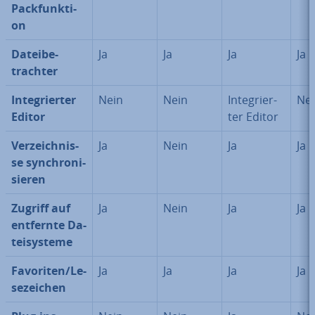
Pack­funk­ti­
on
Da­tei­be­
Ja
Ja
Ja
Ja
trach­ter
In­te­grier­ter
Nein
Nein
In­te­grier­
Ne
Editor
ter Editor
Ver­zeich­nis­
Ja
Nein
Ja
Ja
se syn­chro­ni­
sie­ren
Zugriff auf
Ja
Nein
Ja
Ja
entfernte Da­
tei­sys­te­me
Favoriten/Le­
Ja
Ja
Ja
Ja
se­zei­chen