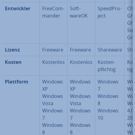
Ent­wick­ler
Free­Com­
Soft­
Speed­Pro­
Chr
man­der
wareOK
ject
Ghi
Ghi
Sof
Gm
Lizenz
Freeware
Freeware
Shareware
Sh
Kosten
Kostenlos
Kostenlos
Kos­ten­
Kos
pflich­tig
tig
Plattform
Windows
Windows
Windows
Wi
XP
XP
7
Wi
Windows
Windows
Windows
Wi
Vista
Vista
8
Wi
Windows
Windows
Windows
4.0
7
7
10
20
Windows
Windows
Wi
8
8
Wi