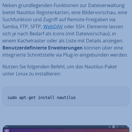
Neben grund­le­gen­den Funk­tio­nen zur Da­tei­ver­wal­tung
bietet Nautilus Re­gis­ter­kar­ten, eine Bil­der­vor­schau, eine
Such­funk­ti­on und Zugriff auf Remote-Freigaben via
Samba, FTP, SFTP,
WebDAV
oder SSH. Elemente lassen
sich je nach Bedarf als Icons (mit Da­tei­vor­schau), in
einem Ka­chel­ras­ter oder als Liste mit Details anzeigen.
Be­nut­zer­de­fi­nier­te Er­wei­te­run­gen
können über eine
in­te­grier­te Schnitt­stel­le via Plug-in ein­ge­bun­den werden.
Nutzen Sie folgenden Befehl, um das Nautilus-Paket
unter Linux zu in­stal­lie­ren:
sudo apt-get install nautilus