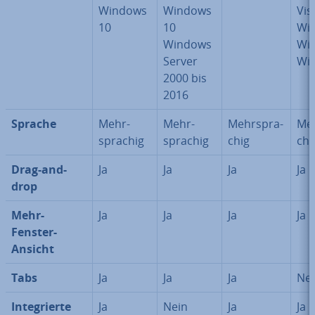
Windows
Windows
Vis
10
10
Wi
Windows
Wi
Server
Wi
2000 bis
2016
Sprache
Mehr­
Mehr­
Mehr­spra­
Meh
spra­chig
spra­chig
chig
chi
Drag-and-
Ja
Ja
Ja
Ja
drop
Mehr-
Ja
Ja
Ja
Ja
Fenster-
Ansicht
Tabs
Ja
Ja
Ja
Ne
In­te­grier­te
Ja
Nein
Ja
Ja