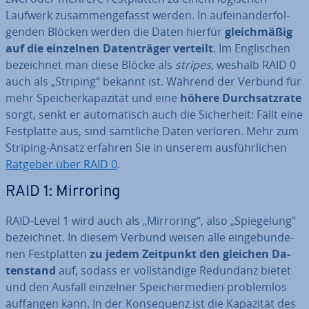
Laufwerk zu­sam­men­ge­fasst werden. In auf­ein­an­der­fol­
gen­den Blöcken werden die Daten hierfür
gleich­mä­ßig
auf die einzelnen Da­ten­trä­ger verteilt
. Im Eng­li­schen
be­zeich­net man diese Blöcke als
stripes
, weshalb RAID 0
auch als „Striping“ bekannt ist. Während der Verbund für
mehr Spei­cher­ka­pa­zi­tät und eine
höhere Durch­satz­ra­te
sorgt, senkt er au­to­ma­tisch auch die Si­cher­heit: Fällt eine
Fest­plat­te aus, sind sämtliche Daten verloren. Mehr zum
Striping-Ansatz erfahren Sie in unserem aus­führ­li­chen
Ratgeber über RAID 0
.
RAID 1: Mirroring
RAID-Level 1 wird auch als „Mirroring“, also „Spie­ge­lung“
be­zeich­net. In diesem Verbund weisen alle ein­ge­bun­de­
nen Fest­plat­ten
zu jedem Zeitpunkt den gleichen Da­
ten­stand
auf, sodass er voll­stän­di­ge Redundanz bietet
und den Ausfall einzelner Spei­cher­me­di­en pro­blem­los
auffangen kann. In der Kon­se­quenz ist die Kapazität des