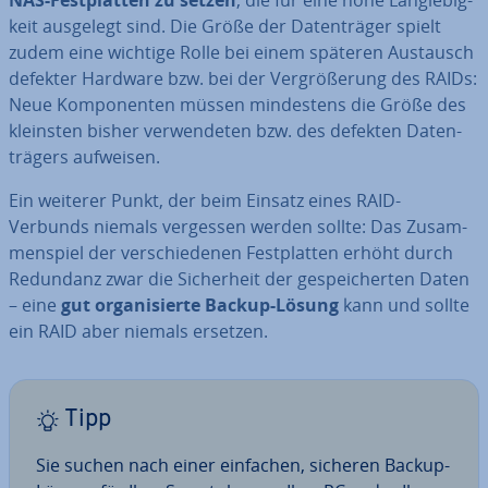
NAS-Fest­plat­ten zu setzen
, die für eine hohe Lang­le­big­
keit ausgelegt sind. Die Größe der Da­ten­trä­ger spielt
zudem eine wichtige Rolle bei einem späteren Austausch
defekter Hardware bzw. bei der Ver­grö­ße­rung des RAIDs:
Neue Kom­po­nen­ten müssen min­des­tens die Größe des
kleinsten bisher ver­wen­de­ten bzw. des defekten Da­ten­
trä­gers aufweisen.
Ein weiterer Punkt, der beim Einsatz eines RAID-
Verbunds niemals vergessen werden sollte: Das Zu­sam­
men­spiel der ver­schie­de­nen Fest­plat­ten erhöht durch
Redundanz zwar die Si­cher­heit der ge­spei­cher­ten Daten
– eine
gut or­ga­ni­sier­te Backup-Lösung
kann und sollte
ein RAID aber niemals ersetzen.
Tipp
Sie suchen nach einer einfachen, sicheren Backup-