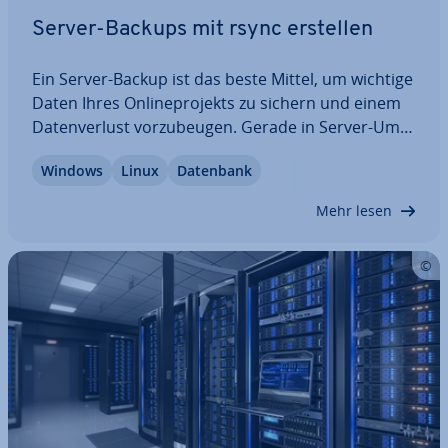
Server-Backups mit rsync erstellen
Ein Server-Backup ist das beste Mittel, um wichtige
Daten Ihres On­line­pro­jekts zu sichern und einem
Da­ten­ver­lust vor­zu­beu­gen. Gerade in Server-Um­
ge­bun­gen ist eine aus­ge­klü­gel­te Backup-Strategie
Windows
Linux
Datenbank
an­ge­bracht, die alle Endgeräte be­rück­sich­tigt.
Wenn Sie mit Linux arbeiten, sind…
Mehr lesen