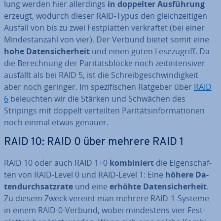
lung werden hier al­ler­dings
in doppelter Aus­füh­rung
erzeugt, wodurch dieser RAID-Typus den gleich­zei­ti­gen
Ausfall von bis zu zwei Fest­plat­ten ver­kraf­tet (bei einer
Min­dest­an­zahl von vier). Der Verbund bietet somit eine
hohe Da­ten­si­cher­heit
und einen guten Le­se­zu­griff. Da
die Be­rech­nung der Pa­ri­täts­blö­cke noch zeit­in­ten­si­ver
ausfällt als bei RAID 5, ist die Schreib­ge­schwin­dig­keit
aber noch geringer. Im spe­zi­fi­schen Ratgeber über
RAID
6
be­leuch­ten wir die Stärken und Schwächen des
Stripings mit doppelt ver­teil­ten Pa­ri­täts­in­for­ma­tio­nen
noch einmal etwas genauer.
RAID 10: RAID 0 über mehrere RAID 1
RAID 10 oder auch RAID 1+0
kom­bi­niert
die Ei­gen­schaf­
ten von RAID-Level 0 und RAID-Level 1: Eine
höhere Da­
ten­durch­satz­ra­te
und eine
erhöhte Da­ten­si­cher­heit
.
Zu diesem Zweck vereint man mehrere RAID-1-Systeme
in einem RAID-0-Verbund, wobei min­des­tens vier Fest­