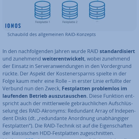
Schaubild des all­ge­mei­nen RAID-Konzepts
In den nach­fol­gen­den Jahren wurde RAID
stan­dar­di­siert
und zunehmend
wei­ter­ent­wi­ckelt
, wobei zunehmend
der Einsatz in Ser­ver­an­wen­dun­gen in den Vor­der­grund
rückte. Der Aspekt der Kos­ten­er­spar­nis spielte in der
Folge kaum mehr eine Rolle – in erster Linie erfüllte der
Verbund nun den Zweck,
Fest­plat­ten pro­blem­los im
laufenden Betrieb aus­zu­tau­schen
. Diese Funktion ent­
spricht auch der mitt­ler­wei­le ge­bräuch­li­chen Auf­schlüs­
se­lung des RAID-Akronyms: Redundant Array of In­de­pen­
dent Disks (dt. „red­un­dan­te Anordnung un­ab­hän­gi­ger
Fest­plat­ten“). Die RAID-Technik ist auf die Ei­gen­schaf­ten
der klas­si­schen HDD-Fest­plat­ten zu­ge­schnit­ten.