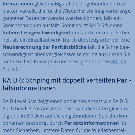
for­ma­tio­nen
gleich­mä­ßig auf die ein­ge­bun­de­nen Fest­
plat­ten verteilt, die für die Wie­der­her­stel­lung ver­lo­ren­ge­
gan­ge­ner Daten verwendet werden können, falls ein
Spei­cher­me­di­um ausfällt. Somit sorgt RAID 5 für eine
höhere Le­se­ge­schwin­dig­keit
und auch für mehr Si­cher­
heit als ein Ein­zel­lauf­werk. Durch die stetig er­for­der­li­che
Neu­be­rech­nung der Pa­ri­täts­blö­cke
fällt die Schreib­ge­
schwin­dig­keit aber ver­gleichs­wei­se gering aus. Lesen Sie
mehr zu dem Konzept in unserem ge­son­der­ten
RAID-5
-
Artikel.
RAID 6: Striping mit doppelt ver­teil­ten Pa­ri­
täts­in­for­ma­tio­nen
RAID-Level 6 verfolgt einen ähnlichen Ansatz wie RAID 5:
Auch bei diesem Ansatz verteilt man die Daten gleich­mä­
ßig und in Blöcken auf die ein­ge­bun­de­nen Spei­cher­kom­
po­nen­ten und sorgt durch
Pa­ri­täts­in­for­ma­tio­nen
für
mehr Si­cher­heit. Letztere Daten für die Wie­der­her­stel­