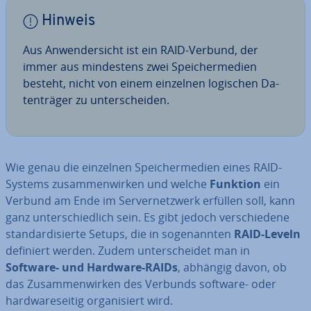
Hinweis
Aus An­wen­der­sicht ist ein RAID-Verbund, der
immer aus min­des­tens zwei Spei­cher­me­di­en
besteht, nicht von einem einzelnen logischen Da­
ten­trä­ger zu un­ter­schei­den.
Wie genau die einzelnen Spei­cher­me­di­en eines RAID-
Systems zu­sam­men­wir­ken und welche
Funktion
ein
Verbund am Ende im Ser­ver­netz­werk erfüllen soll, kann
ganz un­ter­schied­lich sein. Es gibt jedoch ver­schie­de­ne
stan­dar­di­sier­te Setups, die in so­ge­nann­ten
RAID-Leveln
definiert werden. Zudem un­ter­schei­det man in
Software- und Hardware-RAIDs
, abhängig davon, ob
das Zu­sam­men­wir­ken des Verbunds software- oder
hard­ware­sei­tig or­ga­ni­siert wird.