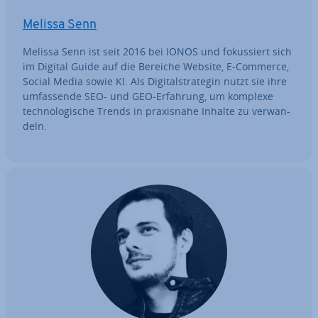
Melissa Senn
Melissa Senn ist seit 2016 bei IONOS und fo­kus­siert sich
im Digital Guide auf die Bereiche Website, E-Commerce,
Social Media sowie KI. Als Di­gi­tal­stra­te­gin nutzt sie ihre
um­fas­sen­de SEO- und GEO-Erfahrung, um komplexe
tech­no­lo­gi­sche Trends in pra­xis­na­he Inhalte zu ver­wan­
deln.