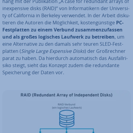
hang mit der Pu­bli­ka­ti­on „A case for redundant arrays of
in­ex­pen­si­ve disks (RAID)“ von In­for­ma­ti­kern der Uni­ver­si­
ty of Ca­li­for­nia in Berkeley verwendet. In der Arbeit dis­ku­
tie­ren die Autoren die Mög­lich­keit, kos­ten­güns­ti­ge
PC-
Fest­plat­ten zu einem Verbund zu­sam­men­zu­fas­sen
und als großes logisches Laufwerk zu betreiben
, um
eine Al­ter­na­ti­ve zu den damals sehr teuren SLED-Fest­
plat­ten (
Single Large Expensive Disks
) der Groß­rech­ner
parat zu haben. Da hierdurch au­to­ma­tisch das Aus­fall­ri­
si­ko steigt, sieht das Konzept zudem die red­un­dan­te
Spei­che­rung der Daten vor.