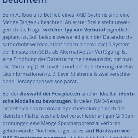
beachten?
Beim Aufbau und Betrieb eines RAID-Systems sind eine
Menge Dinge zu beachten. An erster Stelle steht un­wei­
ger­lich die Frage,
welcher Typ von Verbund
ei­gent­lich
geplant ist. Soll bei­spiels­wei­se lediglich der Da­ten­durch­
satz erhöht werden, steht neben einem Level-0-System
der Einsatz von SSDs als Al­ter­na­ti­ve zur Verfügung. Ist
eine Erhöhung der Da­ten­si­cher­heit gewünscht, hat man
mit Mirroring (z. B. Level 1) und der Spei­che­rung mit Pa­ri­
täts­in­for­ma­tio­nen (z. B. Level 5) ebenfalls zwei ver­schie­
de­ne Her­an­ge­hens­wei­sen parat.
Bei der
Auswahl der Fest­plat­ten
sind im Idealfall
iden­ti­
sche Modelle zu be­vor­zu­gen
. In vielen RAID-Setups
richtet sich das maximale Spei­cher­vo­lu­men nach der
kleinsten Platte, weshalb bei ver­schie­den­ar­ti­gen Grö­ßen­
ord­nun­gen eine Menge Spei­cher­po­ten­zi­al verloren
gehen würde. Noch wichtiger ist es,
auf Hardware wie