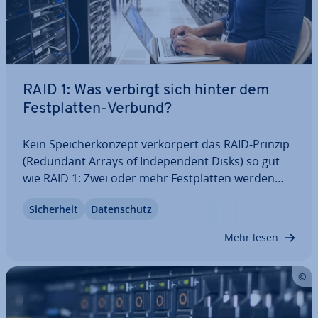
RAID 1: Was verbirgt sich hinter dem
Fest­plat­ten-Verbund?
Kein Spei­cher­kon­zept ver­kör­pert das RAID-Prinzip
(Redundant Arrays of In­de­pen­dent Disks) so gut
wie RAID 1: Zwei oder mehr Fest­plat­ten werden
mit­ein­an­der verknüpft, um Daten an­schlie­ßend in
Si­cher­heit
Da­ten­schutz
doppelter Aus­füh­rung zu speichern und zu­gäng­
lich zu machen. Wir be­leuch­ten RAID 1 genauer…
Mehr lesen