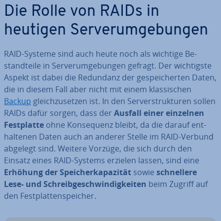
Die Rolle von RAIDs in
heutigen Ser­ver­um­ge­bun­gen
RAID-Systeme sind auch heute noch als wichtige Be­
stand­tei­le in Ser­ver­um­ge­bun­gen gefragt. Der wich­tigs­te
Aspekt ist dabei die Redundanz der ge­spei­cher­ten Daten,
die in diesem Fall aber nicht mit einem klas­si­schen
Backup
gleich­zu­set­zen ist. In den Ser­ver­struk­tu­ren sollen
RAIDs dafür sorgen, dass der
Ausfall einer einzelnen
Fest­plat­te
ohne Kon­se­quenz bleibt, da die darauf ent­
hal­te­nen Daten auch an anderer Stelle im RAID-Verbund
abgelegt sind. Weitere Vorzüge, die sich durch den
Einsatz eines RAID-Systems erzielen lassen, sind eine
Erhöhung der Spei­cher­ka­pa­zi­tät
sowie
schnel­le­re
Lese- und Schreib­ge­schwin­dig­kei­ten
beim Zugriff auf
den Fest­plat­ten­spei­cher.