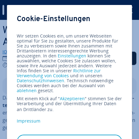
Digital Guide
Cookie-Einstellungen
Zum Haupt­in­halt springen
Was ist RAID (Redundant
Wir setzen Cookies ein, um unsere Webseiten
Array of In­de­pen­dent Disks)?
optimal für Sie zu gestalten, unsere Produkte für
Sie zu verbessern sowie Ihnen zusammen mit
Drittanbietern interessengerechte Werbung
IONOS Redaktion
anzuzeigen. In den
Einstellungen
können Sie
Auf Facebook teilen
Auf Twitter teilen
Auf LinkedIn teilen
Als be­vor­zug­te Quelle
28.01.2021
auswählen, welche Cookies Sie zulassen wollen,
auf Google hin­zu­fü­gen
9 mins
sowie Ihre Auswahl jederzeit ändern. Weitere
Infos finden Sie in unserer
Richtlinie zur
Verwendung von Cookies
und in unseren
Datenschutzhinweisen
. Technisch notwendige
Cookies werden auch bei der Auswahl von
In­halts­ver­zeich­nis
ablehnen
gesetzt.
Das RAID-Konzept erhöht die
Aus­fall­si­cher­heit von Da­
Mit einem Klick auf "
Akzeptieren
" stimmen Sie der
Verarbeitung und der Übermittlung Ihrer Daten
ten­spei­chern
. Es wurde für klas­si­sche HDD-Fest­plat­ten
an Drittländer zu.
ent­wi­ckelt und wird auch heute noch in Ser­ver­um­ge­bun­
gen verwendet. Wie sieht der Aufbau von RAID-Systemen
Impressum
genau aus und welche Un­ter­schie­de gibt es hierbei?