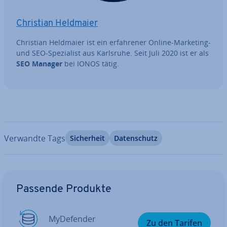
Christian Heldmaier
Christian Heldmaier ist ein er­fah­re­ner Online-Marketing-
und SEO-Spe­zia­list aus Karlsruhe. Seit Juli 2020 ist er als
SEO Manager
bei IONOS tätig.
Verwandte Tags
Si­cher­heit
Da­ten­schutz
Zum Hauptmenü
Passende Produkte
My­De­fen­der
Zu den Tarifen