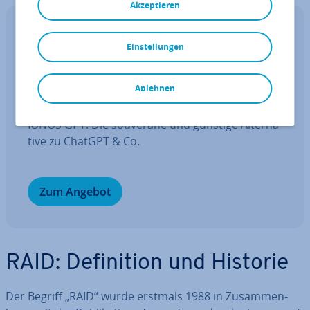
Akzeptieren
IONOS GPT
Einstellungen
Ihr sou­ve­rä­ner KI Assistent für mehr
Pro­duk­ti­vi­tät.
Ablehnen
Fragen, gestalten, re­cher­chie­ren – sicher mit
IONOS GPT. Die souveräne und günstige Al­ter­na­
ti­ve zu ChatGPT & Co.
Zum Angebot
RAID: De­fi­ni­ti­on und Historie
Der Begriff „RAID“ wurde erstmals 1988 in Zu­sam­men­