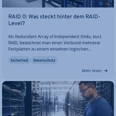
RAID 0: Was steckt hinter dem RAID-
Level?
Als Redundant Array of In­de­pen­dent Disks, kurz
RAID, be­zeich­net man einen Verbund mehrerer
Fest­plat­ten zu einem einzelnen logischen
Laufwerk. Ty­pi­scher­wei­se verfolgt ein solches
Si­cher­heit
Da­ten­schutz
System ein red­un­dan­tes Spei­cher­kon­zept, um eine
erhöhte Si­cher­heit zu ge­währ­leis­ten. Der Standard
Mehr lesen
RAID…