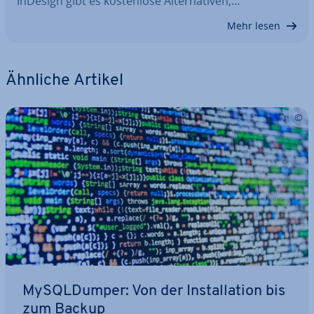
InDesign gibt es kos­ten­lo­se Al­ter­na­ti­ven,…
Mehr lesen
Ähnliche Artikel
MyS­QLDum­per: Von der In­stal­la­ti­on bis
zum Backup