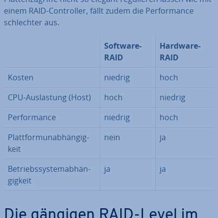
einem RAID-Con­trol­ler, fällt zudem die Per­for­mance
schlech­ter aus.
Software-
Hardware-
RAID
RAID
Kosten
niedrig
hoch
CPU-Aus­las­tung (Host)
hoch
niedrig
Per­for­mance
niedrig
hoch
Platt­form­un­ab­hän­gig­
nein
ja
keit
Be­triebs­sys­tem­ab­hän­
ja
ja
gig­keit
Die gängigen RAID-Level im