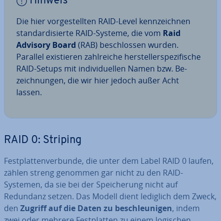
Hinweis
Die hier vor­ge­stell­ten RAID-Level kenn­zeich­nen
stan­dar­di­sier­te RAID-Systeme, die vom
Raid
Advisory Board
(RAB) be­schlos­sen wurden.
Parallel exis­tie­ren zahl­rei­che her­stel­ler­spe­zi­fi­sche
RAID-Setups mit in­di­vi­du­el­len Namen bzw. Be­
zeich­nun­gen, die wir hier jedoch außer Acht
lassen.
RAID 0: Striping
Fest­plat­ten­ver­bun­de, die unter dem Label RAID 0 laufen,
zählen streng genommen gar nicht zu den RAID-
Systemen, da sie bei der Spei­che­rung nicht auf
Redundanz setzen. Das Modell dient lediglich dem Zweck,
den
Zugriff auf die Daten zu be­schleu­ni­gen
, indem
zwei oder mehrere Fest­plat­ten zu einem logischen