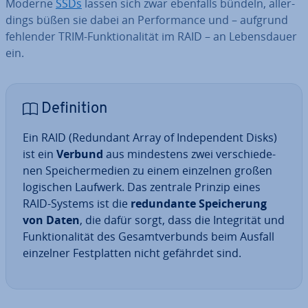
Moderne
SSDs
lassen sich zwar ebenfalls bündeln, al­ler­
dings büßen sie dabei an Per­for­mance und – aufgrund
fehlender TRIM-Funk­tio­na­li­tät im RAID – an Le­bens­dau­er
ein.
De­fi­ni­ti­on
Ein RAID (Redundant Array of In­de­pen­dent Disks)
ist ein
Verbund
aus min­des­tens zwei ver­schie­de­
nen Spei­cher­me­di­en zu einem einzelnen großen
logischen Laufwerk. Das zentrale Prinzip eines
RAID-Systems ist die
red­un­dan­te Spei­che­rung
von Daten
, die dafür sorgt, dass die In­te­gri­tät und
Funk­tio­na­li­tät des Ge­samt­ver­bunds beim Ausfall
einzelner Fest­plat­ten nicht gefährdet sind.