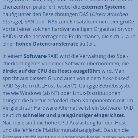
chen­zen­tren prä­fe­riert, wobei die
externen Systeme
häufig unter den Be­zeich­nun­gen DAS (
Direct Attached
Storage
),
SAN
oder
NAS
zum Einsatz kommen. Der große
Vorteil einer solchen hard­ware­sei­ti­gen Or­ga­ni­sa­ti­on von
RAIDs ist die her­vor­ra­gen­de Per­for­mance, die sich u. a. in
einer
hohen Da­ten­trans­fer­ra­te
äußert.
In einem
Software
-RAID wird die Ver­wal­tung des Spei­
cher­kon­tin­gents von einer Software über­nom­men, die
direkt auf der CPU des Hosts aus­ge­führt
wird. Man
spricht aus diesem Grund auch von einem
host-based
RAID-System (dt. „Host-basiert“). Gängige Be­triebs­sys­te­
me wie Windows (ab NT) oder Linux-Dis­tri­bu­tio­nen
bringen die hierfür er­for­der­li­chen Kom­po­nen­ten mit. Im
Vergleich zur Hardware-Al­ter­na­ti­ve ist ein Software-RAID
deutlich
schneller und preis­güns­ti­ger ein­ge­rich­tet
.
Nachteile sind die hohe CPU-Aus­las­tung für den Host
und die fehlende Platt­form­un­ab­hän­gig­keit. Da sich die
Plat­ten­zu­grif­fe nicht so elegant re­gu­lie­ren lassen wie mit