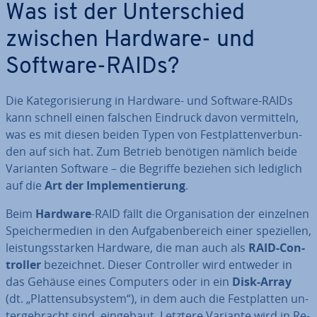
Was ist der Un­ter­schied
zwischen Hardware- und
Software-RAIDs?
Die Ka­te­go­ri­sie­rung in Hardware- und Software-RAIDs
kann schnell einen falschen Eindruck davon ver­mit­teln,
was es mit diesen beiden Typen von Fest­plat­ten­ver­bun­
den auf sich hat. Zum Betrieb benötigen nämlich beide
Varianten Software – die Begriffe beziehen sich lediglich
auf die
Art der Im­ple­men­tie­rung
.
Beim
Hardware
-RAID fällt die Or­ga­ni­sa­ti­on der einzelnen
Spei­cher­me­di­en in den Auf­ga­ben­be­reich einer spe­zi­el­len,
leis­tungs­star­ken Hardware, die man auch als
RAID-Con­
trol­ler
be­zeich­net. Dieser Con­trol­ler wird entweder in
das Gehäuse eines Computers oder in ein
Disk-Array
(dt. „Plat­ten­sub­sys­tem“), in dem auch die Fest­plat­ten un­
ter­ge­bracht sind, eingebaut. Letztere Variante wird in Re­