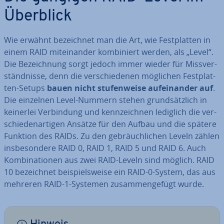
Überblick
Wie erwähnt be­zeich­net man die Art, wie Fest­plat­ten in
einem RAID mit­ein­an­der kom­bi­niert werden, als „Level“.
Die Be­zeich­nung sorgt jedoch immer wieder für Miss­ver­
ständ­nis­se, denn die ver­schie­de­nen möglichen Fest­plat­
ten-Setups
bauen nicht stu­fen­wei­se auf­ein­an­der auf
.
Die einzelnen Level-Nummern stehen grund­sätz­lich in
keinerlei Ver­bin­dung und kenn­zeich­nen lediglich die ver­
schie­den­ar­ti­gen Ansätze für den Aufbau und die spätere
Funktion des RAIDs. Zu den ge­bräuch­li­chen Leveln zählen
ins­be­son­de­re RAID 0, RAID 1, RAID 5 und RAID 6. Auch
Kom­bi­na­tio­nen aus zwei RAID-Leveln sind möglich. RAID
10 be­zeich­net bei­spiels­wei­se ein RAID-0-System, das aus
mehreren RAID-1-Systemen zu­sam­men­ge­fügt wurde.