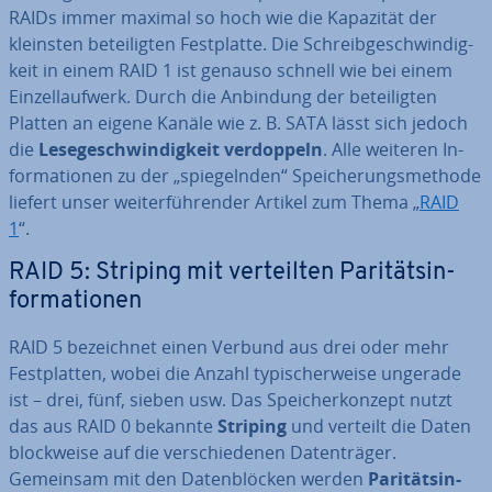
RAIDs immer maximal so hoch wie die Kapazität der
kleinsten be­tei­lig­ten Fest­plat­te. Die Schreib­ge­schwin­dig­
keit in einem RAID 1 ist genauso schnell wie bei einem
Ein­zel­lauf­werk. Durch die Anbindung der be­tei­lig­ten
Platten an eigene Kanäle wie z. B. SATA lässt sich jedoch
die
Le­se­ge­schwin­dig­keit ver­dop­peln
. Alle weiteren In­
for­ma­tio­nen zu der „spie­geln­den“ Spei­che­rungs­me­tho­de
liefert unser wei­ter­füh­ren­der Artikel zum Thema „
RAID
1
“.
RAID 5: Striping mit ver­teil­ten Pa­ri­täts­in­
for­ma­tio­nen
RAID 5 be­zeich­net einen Verbund aus drei oder mehr
Fest­plat­ten, wobei die Anzahl ty­pi­scher­wei­se ungerade
ist – drei, fünf, sieben usw. Das Spei­cher­kon­zept nutzt
das aus RAID 0 bekannte
Striping
und verteilt die Daten
block­wei­se auf die ver­schie­de­nen Da­ten­trä­ger.
Gemeinsam mit den Da­ten­blö­cken werden
Pa­ri­täts­in­