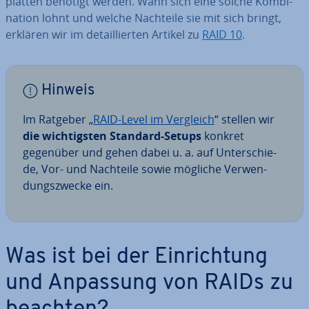
plat­ten benötigt werden. Wann sich eine solche Kom­bi­
na­ti­on lohnt und welche Nachteile sie mit sich bringt,
erklären wir im de­tail­lier­ten Artikel zu
RAID 10
.
Hinweis
Im Ratgeber „
RAID-Level im Vergleich
“ stellen wir
die wich­tigs­ten Standard-Setups
konkret
gegenüber und gehen dabei u. a. auf Un­ter­schie­
de, Vor- und Nachteile sowie mögliche Ver­wen­
dungs­zwe­cke ein.
Was ist bei der Ein­rich­tung
und Anpassung von RAIDs zu