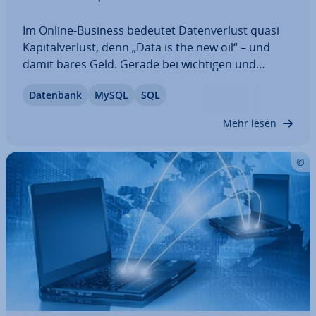
Im Online-Business bedeutet Da­ten­ver­lust quasi
Ka­pi­tal­ver­lust, denn „Data is the new oil“ – und
damit bares Geld. Gerade bei wichtigen und
sensiblen Daten sollten Sie in re­gel­mä­ßi­gen
Datenbank
MySQL
SQL
Abständen Si­che­rungs­ko­pien erstellen. Mithilfe
des kos­ten­lo­sen Programms myS­QLDum­per
Mehr lesen
sind…