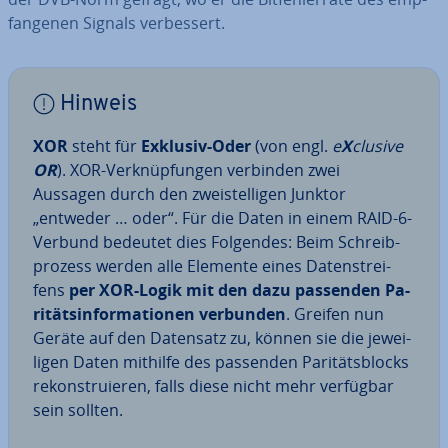
fan­ge­nen Signals ver­bes­sert.
Hinweis
XOR
steht für
Exklusiv-Oder
(von engl.
e
X
clusive
OR
). XOR-Ver­knüp­fun­gen verbinden zwei
Aussagen durch den zwei­stel­li­gen Junktor
„entweder … oder“. Für die Daten in einem RAID-6-
Verbund bedeutet dies Folgendes: Beim Schreib­
pro­zess werden alle Elemente eines Da­ten­strei­
fens
per XOR-Logik mit den dazu passenden Pa­
ri­täts­in­for­ma­tio­nen verbunden
. Greifen nun
Geräte auf den Datensatz zu, können sie die je­wei­
li­gen Daten mithilfe des passenden Pa­ri­täts­blocks
re­kon­stru­ie­ren, falls diese nicht mehr verfügbar
sein sollten.