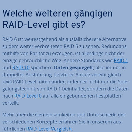
Welche weiteren gängigen
RAID-Level gibt es?
RAID 6 ist wei­test­ge­hend als aus­fall­si­che­re­re Al­ter­na­ti­ve
zu dem weiter ver­brei­te­ten RAID 5 zu sehen. Redundanz
mithilfe von Parität zu erzeugen, ist al­ler­dings nicht der
einzige ge­bräuch­li­che Weg: Andere Standards wie
RAID 1
und
RAID 10
speichern
Daten ge­spie­gelt
, also immer in
doppelter Aus­füh­rung. Letzterer Ansatz vereint gleich
zwei RAID-Level mit­ein­an­der, indem er nicht nur die Spie­
ge­lungs­tech­nik von RAID 1 be­inhal­tet, sondern die Daten
nach
RAID-Level 0
auf alle ein­ge­bun­de­nen Fest­plat­ten
verteilt.
Mehr über die Ge­mein­sam­kei­ten und Un­ter­schie­de der
ver­schie­de­nen Konzepte erfahren Sie in unserem aus­
führ­li­chen
RAID-Level-Vergleich
.