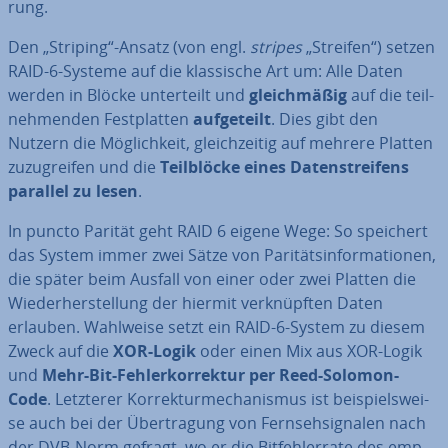
rung.
Den „Striping“-Ansatz (von engl.
stripes
„Streifen“) setzen
RAID-6-Systeme auf die klas­si­sche Art um: Alle Daten
werden in Blöcke un­ter­teilt und
gleich­mä­ßig
auf die teil­
neh­men­den Fest­plat­ten
auf­ge­teilt
. Dies gibt den
Nutzern die Mög­lich­keit, gleich­zei­tig auf mehrere Platten
zu­zu­grei­fen und die
Teil­blö­cke eines Da­ten­strei­fens
parallel zu lesen
.
In puncto Parität geht RAID 6 eigene Wege: So speichert
das System immer zwei Sätze von Pa­ri­täts­in­for­ma­tio­nen,
die später beim Ausfall von einer oder zwei Platten die
Wie­der­her­stel­lung der hiermit ver­knüpf­ten Daten
erlauben. Wahlweise setzt ein RAID-6-System zu diesem
Zweck auf die
XOR-Logik
oder einen Mix aus XOR-Logik
und
Mehr-Bit-Feh­ler­kor­rek­tur per Reed-Solomon-
Code
. Letzterer Kor­rek­turme­cha­nis­mus ist bei­spiels­wei­
se auch bei der Über­tra­gung von Fern­seh­si­gna­len nach
der DVB-Norm gefragt, wo er die Bit­feh­ler­ra­te des emp­