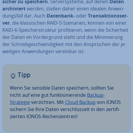
si­cher zu speichern
. Ser­ver­sys­te­me, auf denen
Daten
ar­chi­viert
werden, stellen daher einen idealen An­wen­
dungs­fall dar. Auch
Datenbank-
oder
Trans­ak­ti­ons­ser­
ver
, die klas­si­schen RAID-5-Szenarien, können von einer
RAID-6-Spei­cher­struk­tur pro­fi­tie­ren, wenn die Si­cher­heit
der Daten im Vor­der­grund steht und die Mi­ni­mie­rung
der Schreib­ge­schwin­dig­keit mit den An­sprü­chen der je­
wei­li­gen An­wen­dun­gen vereinbar ist.
Tipp
Wenn Sie sensible Daten speichern, sollten Sie
nicht auf eine gut funk­tio­nie­ren­de
Backup-
Strategie
ver­zich­ten. Mit
Cloud Backup
von IONOS
sichern Sie Ihre Daten ver­schlüs­selt in den zer­ti­fi­
zier­ten IONOS-Re­chen­zen­tren!