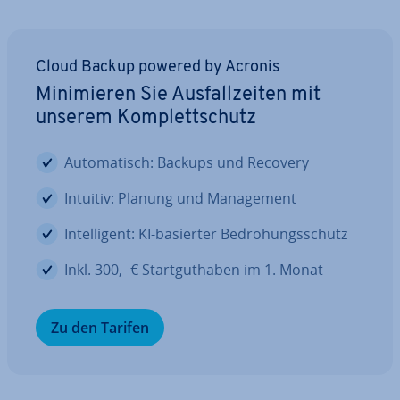
Cloud Backup powered by Acronis
Mi­ni­mie­ren Sie Aus­fall­zei­ten mit
unserem Kom­plett­schutz
Au­to­ma­tisch: Backups und Recovery
Intuitiv: Planung und Ma­nage­ment
In­tel­li­gent: KI-basierter Be­dro­hungs­schutz
Inkl. 300,- € Start­gut­ha­ben im 1. Monat
Zu den Tarifen