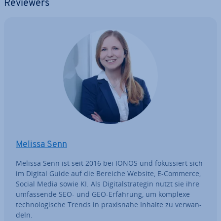
Reviewers
Melissa Senn
Melissa Senn ist seit 2016 bei IONOS und fo­kus­siert sich
im Digital Guide auf die Bereiche Website, E-Commerce,
Social Media sowie KI. Als Di­gi­tal­stra­te­gin nutzt sie ihre
um­fas­sen­de SEO- und GEO-Erfahrung, um komplexe
tech­no­lo­gi­sche Trends in pra­xis­na­he Inhalte zu ver­wan­
deln.