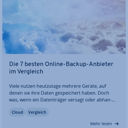
Die 7 besten Online-Backup-Anbieter
im Vergleich
Viele nutzen heut­zu­ta­ge mehrere Geräte, auf
denen sie ihre Daten ge­spei­chert haben. Doch
was, wenn ein Da­ten­trä­ger versagt oder ab­han­
den­kommt? Das Sichern von Daten ist enorm
Cloud
Vergleich
wichtig und ein Online-Backup dazu mehr als
sinnvoll. So riskieren Sie nicht, dass Ihre wichtigen
Mehr lesen
Dateien…