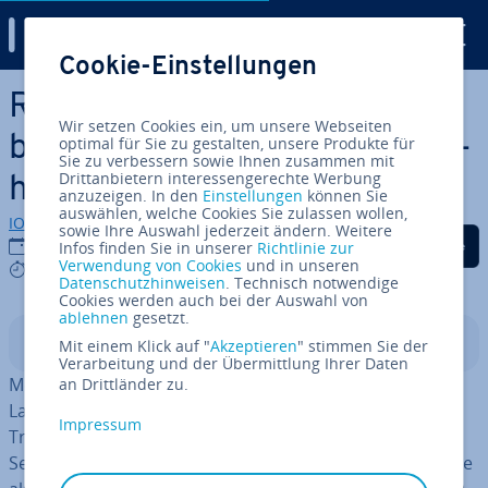
Digital Guide
Cookie-Einstellungen
Zum Haupt­in­halt springen
RAID 6: Der Fest­plat­ten­ver­
Wir setzen Cookies ein, um unsere Webseiten
bund mit hoher Aus­fall­si­cher­
optimal für Sie zu gestalten, unsere Produkte für
Sie zu verbessern sowie Ihnen zusammen mit
Drittanbietern interessengerechte Werbung
heit
anzuzeigen. In den
Einstellungen
können Sie
auswählen, welche Cookies Sie zulassen wollen,
IONOS Redaktion
sowie Ihre Auswahl jederzeit ändern. Weitere
Auf Facebook teilen
Auf Twitter teilen
Auf LinkedIn tei
28.01.2021
Infos finden Sie in unserer
Richtlinie zur
Verwendung von Cookies
und in unseren
8 mins
Datenschutzhinweisen
. Technisch notwendige
Cookies werden auch bei der Auswahl von
ablehnen
gesetzt.
In­halts­ver­zeich­nis
Mit einem Klick auf "
Akzeptieren
" stimmen Sie der
Verarbeitung und der Übermittlung Ihrer Daten
Mehrere Fest­plat­ten zu einem einzelnen logischen
an Drittländer zu.
Laufwerk zu­sam­men­zu­set­zen, hat seit Jahr­zehn­ten
Impressum
Tradition. Im Laufe der Jahre haben sich ver­schie­de­ne
Setups
als besonders er­folg­reich erwiesen
, weshalb sie