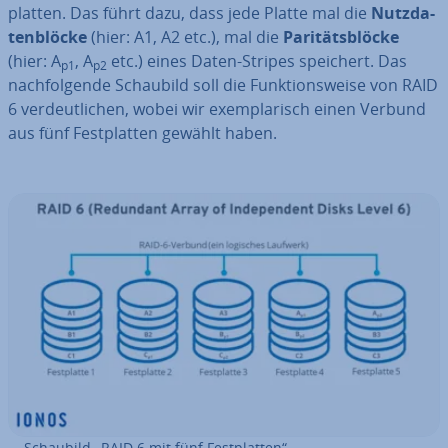
plat­ten. Das führt dazu, dass jede Platte mal die
Nutz­da­
ten­blö­cke
(hier: A1, A2 etc.), mal die
Pa­ri­täts­blö­cke
(hier: A
, A
etc.) eines Daten-Stripes speichert. Das
p1
p2
nach­fol­gen­de Schaubild soll die Funk­ti­ons­wei­se von RAID
6 ver­deut­li­chen, wobei wir ex­em­pla­risch einen Verbund
aus fünf Fest­plat­ten gewählt haben.
Schaubild „RAID 6 mit fünf Fest­plat­ten“