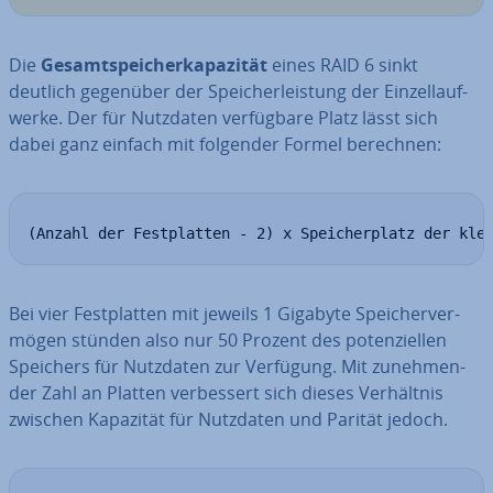
Die
Ge­samt­spei­cher­ka­pa­zi­tät
eines RAID 6 sinkt
deutlich gegenüber der Spei­cher­leis­tung der Ein­zel­lauf­
wer­ke. Der für Nutzdaten ver­füg­ba­re Platz lässt sich
dabei ganz einfach mit folgender Formel berechnen:
(Anzahl der Festplatten - 2) x Speicherplatz der kle
Bei vier Fest­plat­ten mit jeweils 1 Gigabyte Spei­cher­ver­
mö­gen stünden also nur 50 Prozent des po­ten­zi­el­len
Speichers für Nutzdaten zur Verfügung. Mit zu­neh­men­
der Zahl an Platten ver­bes­sert sich dieses Ver­hält­nis
zwischen Kapazität für Nutzdaten und Parität jedoch.