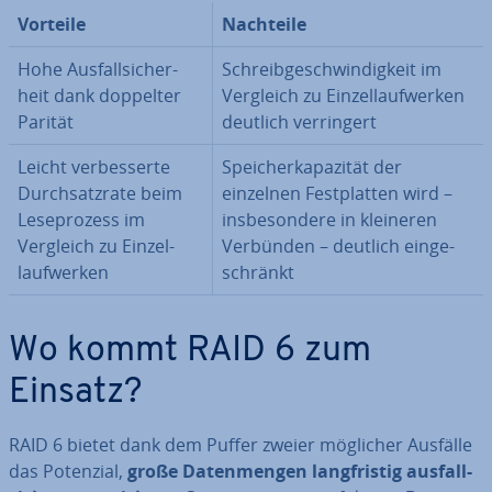
Vorteile
Nachteile
Hohe Aus­fall­si­cher­
Schreib­ge­schwin­dig­keit im
heit dank doppelter
Vergleich zu Ein­zel­lauf­wer­ken
Parität
deutlich ver­rin­gert
Leicht ver­bes­ser­te
Spei­cher­ka­pa­zi­tät der
Durch­satz­ra­te beim
einzelnen Fest­plat­ten wird –
Le­se­pro­zess im
ins­be­son­de­re in kleineren
Vergleich zu Ein­zel­
Verbünden – deutlich ein­ge­
lauf­wer­ken
schränkt
Wo kommt RAID 6 zum
Einsatz?
RAID 6 bietet dank dem Puffer zweier möglicher Ausfälle
das Potenzial,
große Da­ten­men­gen lang­fris­tig aus­fall­