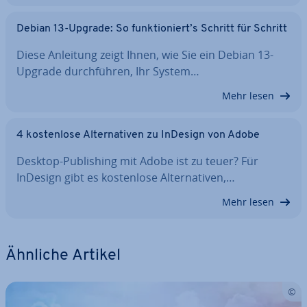
Debian 13-Upgrade: So funk­tio­niert’s Schritt für Schritt
Diese Anleitung zeigt Ihnen, wie Sie ein Debian 13-
Upgrade durch­füh­ren, Ihr System…
Mehr lesen
4 kos­ten­lo­se Al­ter­na­ti­ven zu InDesign von Adobe
Desktop-Pu­bli­shing mit Adobe ist zu teuer? Für
InDesign gibt es kos­ten­lo­se Al­ter­na­ti­ven,…
Mehr lesen
Ähnliche Artikel