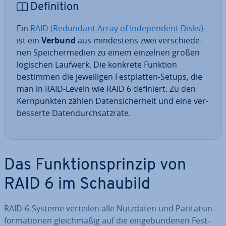
De­fi­ni­ti­on
Ein
RAID (Redundant Array of In­de­pen­dent Disks)
ist ein
Verbund
aus min­des­tens zwei ver­schie­de­
nen Spei­cher­me­di­en zu einem einzelnen großen
logischen Laufwerk. Die konkrete Funktion
bestimmen die je­wei­li­gen Fest­plat­ten-Setups, die
man in RAID-Leveln wie RAID 6 definiert. Zu den
Kern­punk­ten zählen Da­ten­si­cher­heit und eine ver­
bes­ser­te Da­ten­durch­satz­ra­te.
Das Funk­ti­ons­prin­zip von
RAID 6 im Schaubild
RAID-6-Systeme verteilen alle Nutzdaten und Pa­ri­täts­in­
for­ma­tio­nen gleich­mä­ßig auf die ein­ge­bun­de­nen Fest­