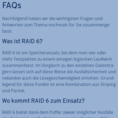
FAQs
Nach­fol­gend haben wir die wich­tigs­ten Fragen und
Antworten zum Thema nochmals für Sie zu­sam­men­ge­
fasst.
Was ist RAID 6?
RAID 6 ist ein Spei­cher­an­satz, bei dem man vier oder
mehr Fest­plat­ten zu einem einzigen logischen Laufwerk
zu­sam­men­fasst. Im Vergleich zu den einzelnen Da­ten­trä­
gern lassen sich auf diese Weise die Aus­fall­si­cher­heit und
nebenbei auch die Le­se­ge­schwin­dig­keit erhöhen. Grund­
le­gend für diese Punkte ist eine Kom­bi­na­ti­on aus Striping
und Parität.
Wo kommt RAID 6 zum Einsatz?
RAID 6 bietet dank dem Puffer zweier möglicher Ausfälle