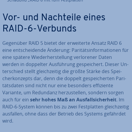
Vor- und Nachteile eines
RAID-6-Verbunds
Gegenüber RAID 5 bietet der er­wei­ter­te Ansatz RAID 6
eine ent­schei­den­de Änderung: Pa­ri­täts­in­for­ma­tio­nen für
eine spätere Wie­der­her­stel­lung ver­lo­re­ner Daten
werden in doppelter Aus­füh­rung ge­spei­chert. Dieser Un­
ter­schied stellt gleich­zei­tig die größte Stärke des Spei­
cher­kon­zepts dar, denn die doppelt ge­spei­cher­ten Pa­ri­
täts­da­ten sind nicht nur eine besonders ef­fi­zi­en­te
Variante, um Redundanz her­zu­stel­len, sondern sorgen
auch für ein
sehr hohes Maß an Aus­fall­si­cher­heit
. Im
RAID-6-System können bis zu zwei Fest­plat­ten gleich­zei­tig
ausfallen, ohne dass der Betrieb des Systems gefährdet
wird.