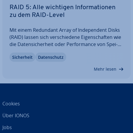
RAID 5: Alle wichtigen In­for­ma­tio­nen
zu dem RAID-Level
Mit einem Redundant Array of In­de­pen­dent Disks
(RAID) lassen sich ver­schie­de­ne Ei­gen­schaf­ten wie
die Da­ten­si­cher­heit oder Per­for­mance von Spei­
cher­lö­sun­gen ver­bes­sern. Welche Vorzüge ein
Si­cher­heit
Da­ten­schutz
Verbund konkret hat, hängt von dem gewählten
RAID-Level ab. In diesem Artikel be­schäf­ti­gen wir…
Mehr lesen
Cookies
Über IONOS
Jobs