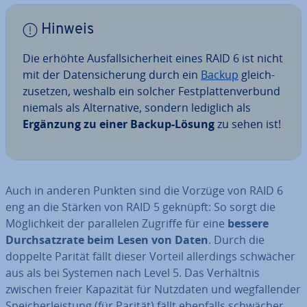
Hinweis
Die erhöhte Aus­fall­si­cher­heit eines RAID 6 ist nicht
mit der Da­ten­si­che­rung durch ein
Backup
gleich­
zu­set­zen, weshalb ein solcher Fest­plat­ten­ver­bund
niemals als Al­ter­na­ti­ve, sondern lediglich als
Ergänzung zu einer Backup-Lösung
zu sehen ist!
Auch in anderen Punkten sind die Vorzüge von RAID 6
eng an die Stärken von RAID 5 geknüpft: So sorgt die
Mög­lich­keit der par­al­le­len Zugriffe für eine
bessere
Durch­satz­ra­te beim Lesen von Daten
. Durch die
doppelte Parität fällt dieser Vorteil al­ler­dings schwächer
aus als bei Systemen nach Level 5. Das Ver­hält­nis
zwischen freier Kapazität für Nutzdaten und weg­fal­len­der
Spei­cher­leis­tung (für Parität) fällt ebenfalls schwächer