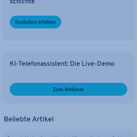
schich­te
Evolution erleben
KI-Te­le­fon­as­sis­tent: Die Live-Demo
Zum Webinar
Beliebte Artikel