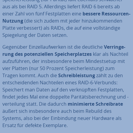
aus als bei RAID 5. Al­ler­dings liefert RAID 6 bereits ab
einer Zahl von fünf Fest­plat­ten eine
bessere Res­sour­cen-
Nutzung
(die sich zudem mit jeder hin­zu­kom­men­den
Platte ver­bes­sert) als RAIDs, die auf eine voll­stän­di­ge
Spie­ge­lung der Daten setzen.
Gegenüber Ein­zel­lauf­wer­ken ist die deutliche
Ver­rin­ge­
rung des po­ten­zi­el­len Spei­cher­plat­zes
klar als Nachteil
auf­zu­füh­ren, der ins­be­son­de­re beim Min­dest­set­up mit
vier Platten (nur 50 Prozent Spei­cher­leis­tung) zum
Tragen kommt. Auch die
Schreib­leis­tung
zählt zu den
ent­schei­den­den Nach­tei­len eines RAID-6-Verbunds:
Speichert man Daten auf den ver­knüpf­ten Fest­plat­ten,
findet jedes Mal eine doppelte Pa­ri­täts­be­rech­nung und -
ver­tei­lung statt. Die dadurch
mi­ni­mier­te Schreib­ra­te
äußert sich ins­be­son­de­re auch beim Rebuild des
Systems, also bei der Ein­bin­dung neuer Hardware als
Ersatz für defekte Exemplare.