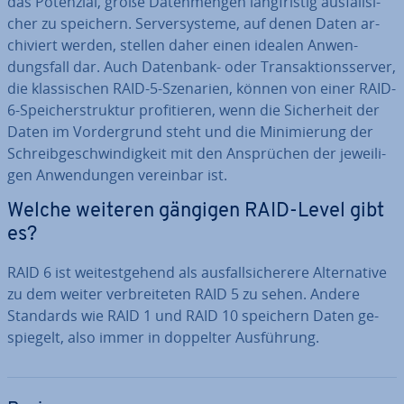
das Potenzial, große Da­ten­men­gen lang­fris­tig aus­fall­si­
cher zu speichern. Ser­ver­sys­te­me, auf denen Daten ar­
chi­viert werden, stellen daher einen idealen An­wen­
dungs­fall dar. Auch Datenbank- oder Trans­ak­ti­ons­ser­ver,
die klas­si­schen RAID-5-Szenarien, können von einer RAID-
6-Spei­cher­struk­tur pro­fi­tie­ren, wenn die Si­cher­heit der
Daten im Vor­der­grund steht und die Mi­ni­mie­rung der
Schreib­ge­schwin­dig­keit mit den An­sprü­chen der je­wei­li­
gen An­wen­dun­gen vereinbar ist.
Welche weiteren gängigen RAID-Level gibt
es?
RAID 6 ist wei­test­ge­hend als aus­fall­si­che­re­re Al­ter­na­ti­ve
zu dem weiter ver­brei­te­ten RAID 5 zu sehen. Andere
Standards wie RAID 1 und RAID 10 speichern Daten ge­
spie­gelt, also immer in doppelter Aus­füh­rung.