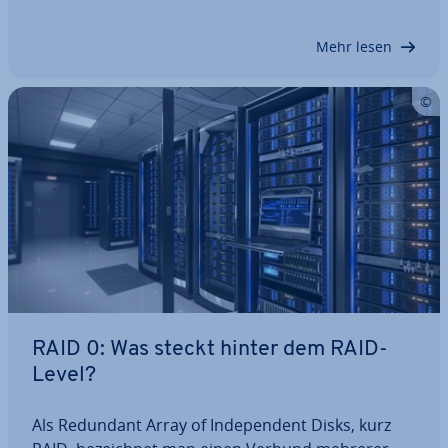
Fest­plat­ten­tech­no­lo­gie für welche An­wen­dun­gen
am besten geeignet ist: das aus­ge­reif­te und…
Mehr lesen
RAID 0: Was steckt hinter dem RAID-
Level?
Als Redundant Array of In­de­pen­dent Disks, kurz