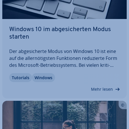
Windows 10 im ab­ge­si­cher­ten Modus
starten
Der ab­ge­si­cher­te Modus von Windows 10 ist eine
auf die al­ler­nö­tigs­ten Funk­tio­nen re­du­zier­te Form
des Microsoft-Be­triebs­sys­tems. Bei vielen kri­ti­
schen Hardware- oder Software-Fehlern lässt sich
Tutorials
Windows
Windows 10 im ab­ge­si­cher­ten Modus trotzdem
noch starten. Dadurch werden die Diagnose…
Mehr lesen