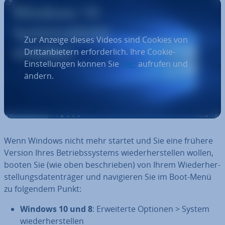
Zur Anzeige dieses Videos sind Cookies von
Drittanbietern erforderlich. Ihre Cookie-
Einstellungen können Sie
hier
aufrufen und
ändern.
Wenn Windows nicht mehr startet und Sie eine frühere
Version Ihres Be­triebs­sys­tems wie­der­her­stel­len wollen,
booten Sie (wie oben be­schrie­ben) von Ihrem Wie­der­her­
stel­lungs­da­ten­trä­ger und na­vi­gie­ren Sie im Boot-Menü
zu folgendem Punkt:
Windows 10 und 8
: Er­wei­ter­te Optionen > System
wie­der­her­stel­len