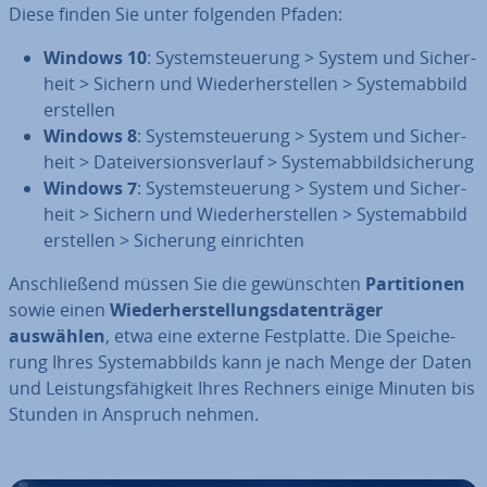
Diese finden Sie unter folgenden Pfaden:
Windows 10
: Sys­tem­steue­rung > System und Si­cher­
heit > Sichern und Wie­der­her­stel­len > Sys­tem­ab­bild
erstellen
Windows 8
: Sys­tem­steue­rung > System und Si­cher­
heit > Da­tei­ver­si­ons­ver­lauf > Sys­tem­ab­bild­si­che­rung
Windows 7
: Sys­tem­steue­rung > System und Si­cher­
heit > Sichern und Wie­der­her­stel­len > Sys­tem­ab­bild
erstellen > Sicherung ein­rich­ten
An­schlie­ßend müssen Sie die ge­wünsch­ten
Par­ti­tio­nen
sowie einen
Wie­der­her­stel­lungs­da­ten­trä­ger
auswählen
, etwa eine externe Fest­plat­te. Die Spei­che­
rung Ihres Sys­tem­ab­bilds kann je nach Menge der Daten
und Leis­tungs­fä­hig­keit Ihres Rechners einige Minuten bis
Stunden in Anspruch nehmen.