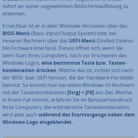
sofort an seiner un­ge­wohn­ten Bild­schirm­auf­lö­sung zu
erkennen.
Er­reich­bar ist er in allen Windows-Versionen über das
BIOS-Menü
(Basic Input/Output System) bzw. bei
neueren Rechnern über das
UEFI-Menü
(Unified Ex­ten­si­
ble Firmware Interface). Dieses öffnet sich, wenn Sie
beim Start Ihres Computers, noch vor Er­schei­nen des
Windows-Logos,
eine bestimmte Taste bzw. Tas­ten­
kom­bi­na­ti­on drücken
. Welche das ist, richtet sich nach
der BIOS- bzw. UEFI-Version, die der Hardware-Her­stel­ler
betreut. So kommt man bei vielen Windows-10-Rechnern
mit der Tas­ten­kom­bi­na­ti­on
[Strg] + [F8]
ans Ziel. Welche
in Ihrem Fall stimmt, erfahren Sie im Be­nut­zer­hand­buch
Ihres Computers; die er­for­der­li­che Tas­ten­kom­bi­na­ti­on
wird aber auch
während des Start­vor­gangs neben dem
Windows-Logo ein­ge­blen­det
.