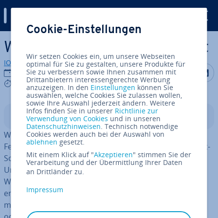
Digital Guide
Cookie-Einstellungen
Zum Haupt­in­halt springen
Windows 10, 8, 7 startet nicht
Wir setzen Cookies ein, um unsere Webseiten
IONOS Redaktion
optimal für Sie zu gestalten, unsere Produkte für
Auf Facebo
Auf Tw
A
Sie zu verbessern sowie Ihnen zusammen mit
10.08.2023
Drittanbietern interessengerechte Werbung
9 mins
anzuzeigen. In den
Einstellungen
können Sie
auswählen, welche Cookies Sie zulassen wollen,
sowie Ihre Auswahl jederzeit ändern. Weitere
Infos finden Sie in unserer
Richtlinie zur
In­halts­ver­zeich­nis
Verwendung von Cookies
und in unseren
Datenschutzhinweisen
. Technisch notwendige
Wie jedes Be­triebs­sys­tem ist auch Windows nicht ohne
Cookies werden auch bei der Auswahl von
ablehnen
gesetzt.
Fehler. Er­freu­li­cher­wei­se hat die Sta­bi­li­tät der Microsoft-
Mit einem Klick auf "
Akzeptieren
" stimmen Sie der
Software in den letzten Jahren deutlich zu­ge­nom­men.
Verarbeitung und der Übermittlung Ihrer Daten
Umso über­ra­schen­der kommt es für viele User, wenn
an Drittländer zu.
Windows partout nicht mehr starten will. Nachdem der
Impressum
erste Schock über­stan­den ist, beginnt dann die
mühsame Feh­ler­su­che: Liegt ein Software-Fehler vor
oder ist viel­leicht eine Hardware-Kom­po­nen­te kaputt?