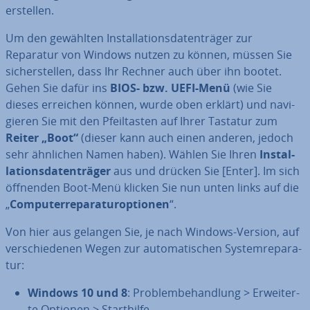
erstellen.
Um den gewählten In­stal­la­ti­ons­da­ten­trä­ger zur
Reparatur von Windows nutzen zu können, müssen Sie
si­cher­stel­len, dass Ihr Rechner auch über ihn bootet.
Gehen Sie dafür ins
BIOS- bzw. UEFI-Menü
(wie Sie
dieses erreichen können, wurde oben erklärt) und na­vi­
gie­ren Sie mit den Pfeil­tas­ten auf Ihrer Tastatur zum
Reiter „Boot“
(dieser kann auch einen anderen, jedoch
sehr ähnlichen Namen haben). Wählen Sie Ihren
In­stal­
la­ti­ons­da­ten­trä­ger
aus und drücken Sie [Enter]. Im sich
öffnenden Boot-Menü klicken Sie nun unten links auf die
„
Com­pu­ter­repa­ra­tur­op­tio­nen
“.
Von hier aus gelangen Sie, je nach Windows-Version, auf
ver­schie­de­nen Wegen zur au­to­ma­ti­schen Sys­tem­re­pa­ra­
tur:
Windows 10 und 8
: Pro­blem­be­hand­lung > Er­wei­ter­
te Optionen > Start­hil­fe