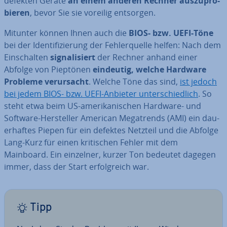
defekten Geräte
an einem anderen Rechner aus­zu­pro­
bie­ren
, bevor Sie sie voreilig entsorgen.
Mitunter können Ihnen auch die
BIOS- bzw. UEFI-Töne
bei der Iden­ti­fi­zie­rung der Feh­ler­quel­le helfen: Nach dem
Ein­schal­ten
si­gna­li­siert
der Rechner anhand einer
Abfolge von Pieptönen
eindeutig, welche Hardware
Probleme ver­ur­sacht
. Welche Töne das sind,
ist jedoch
bei jedem BIOS- bzw. UEFI-Anbieter un­ter­schied­lich
. So
steht etwa beim US-ame­ri­ka­ni­schen Hardware- und
Software-Her­stel­ler American Me­ga­trends (AMI) ein dau­
er­haf­tes Piepen für ein defektes Netzteil und die Abfolge
Lang-Kurz für einen kri­ti­schen Fehler mit dem
Mainboard. Ein einzelner, kurzer Ton bedeutet dagegen
immer, dass der Start er­folg­reich war.
Tipp