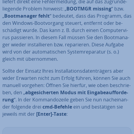
liefert direkt eine Feh­ler­mel­dung, die auf das zu­grun­de­
lie­gen­de Problem hinweist: „
BOOTMGR missing
“ bzw.
„
Boot­ma­na­ger fehlt
“ bedeutet, dass das Programm, das
den Windows-Boot­vor­gang steuert, entfernt oder be­
schä­digt wurde. Das kann z. B. durch einen Com­pu­ter­vi­
rus passieren. In diesem Fall müssen Sie den Boot­ma­na­
ger wieder in­stal­lie­ren bzw. re­pa­rie­ren. Diese Aufgabe
wird von der
au­to­ma­ti­schen Sys­tem­re­pa­ra­tur
(s. o.)
gleich mit über­nom­men.
Sollte der Einsatz Ihres In­stal­la­ti­ons­da­ten­trä­gers aber
wider Erwarten nicht zum Erfolg führen, können Sie auch
manuell vorgehen: Öffnen Sie hierfür, wie oben be­schrie­
ben, den „
ab­ge­si­cher­ten Modus mit Ein­ga­be­auf­for­de­
rung
“. In der Kom­man­do­zei­le geben Sie nun nach­ein­an­
der folgende drei
cmd-Befehle
ein und be­stä­ti­gen sie
jeweils mit der
[Enter]-Taste
: