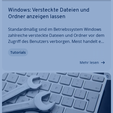
Windows: Ver­steck­te Dateien und
Ordner anzeigen lassen
Stan­dard­mä­ßig sind im Be­triebs­sys­tem Windows
zahl­rei­che ver­steck­te Dateien und Ordner vor dem
Zugriff des Benutzers verborgen. Meist handelt es
sich bei diesen Dateien um wichtige Sys­tem­da­tei­
Tutorials
en, die aus gutem Grund geschützt sind. Suchen
Sie nach einer Mög­lich­keit, sich diese…
Mehr lesen