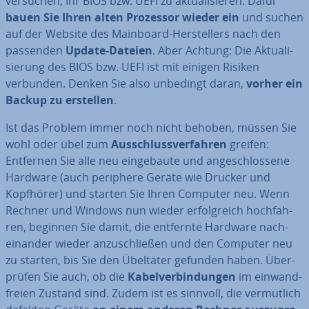
versuchen, Ihr BIOS bzw. UEFI zu ak­tua­li­sie­ren. Dafür
bauen Sie Ihren alten Prozessor wieder ein
und suchen
auf der Website des Mainboard-Her­stel­lers nach den
passenden
Update-Dateien
. Aber Achtung: Die Ak­tua­li­
sie­rung des BIOS bzw. UEFI ist mit einigen Risiken
verbunden. Denken Sie also unbedingt daran,
vorher ein
Backup zu erstellen
.
Ist das Problem immer noch nicht behoben, müssen Sie
wohl oder übel zum
Aus­schluss­ver­fah­ren
greifen:
Entfernen Sie alle neu ein­ge­bau­te und an­ge­schlos­se­ne
Hardware (auch periphere Geräte wie Drucker und
Kopfhörer) und starten Sie Ihren Computer neu. Wenn
Rechner und Windows nun wieder er­folg­reich hoch­fah­
ren, beginnen Sie damit, die entfernte Hardware nach­
ein­an­der wieder an­zu­schlie­ßen und den Computer neu
zu starten, bis Sie den Übeltäter gefunden haben. Über­
prü­fen Sie auch, ob die
Ka­bel­ver­bin­dun­gen
im ein­wand­
frei­en Zustand sind. Zudem ist es sinnvoll, die ver­mut­lich