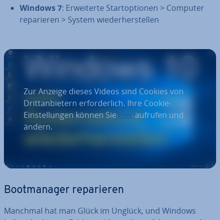
Windows 7
: Er­wei­ter­te Start­op­tio­nen > Computer
re­pa­rie­ren > System wie­der­her­stel­len
Zur Anzeige dieses Videos sind Cookies von
Drittanbietern erforderlich. Ihre Cookie-
Einstellungen können Sie
hier
aufrufen und
ändern.
Boot­ma­na­ger re­pa­rie­ren
Manchmal hat man Glück im Unglück, und Windows