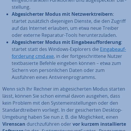
ein­ge­schränk­ten Funk­tio­nen und ab­ge­speck­ter Dar­
stel­lung.
Ab­ge­si­cher­ter Modus mit Netz­werk­t­rei­bern
:
startet zu­sätz­lich die­je­ni­gen Dienste, die den Zugriff
auf das Internet erlauben, um etwa neue Treiber
oder externe Reparatur-Tools her­un­ter­zu­la­den.
Ab­ge­si­cher­ter Modus mit Ein­ga­be­auf­for­de­rung
:
startet statt des Windows-Explorers die
Ein­ga­be­auf­
for­de­rung cmd.exe
, in der fort­ge­schrit­te­ne Nutzer
text­ba­sier­te Befehle eingeben können – etwa zum
Sichern von per­sön­li­chen Daten oder zum
Ausführen eines An­ti­vi­ren­pro­gramms.
Wenn sich Ihr Rechner im ab­ge­si­cher­ten Modus starten
lässt, können Sie schon einmal davon ausgehen, dass
kein Problem mit den Sys­tem­ein­stel­lun­gen oder den
Stan­dard­trei­bern vorliegt. In der ge­si­cher­ten Desktop-
Umgebung haben Sie nun z. B. die Mög­lich­keit, einen
Virenscan
durch­zu­füh­ren oder
vor kurzem in­stal­lier­te