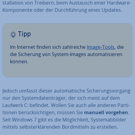
stal­la­ti­on von Treibern, beim Austausch einer Hardware-
Kom­po­nen­te oder der Durch­füh­rung eines Updates.
Tipp
Im Internet finden sich zahl­rei­che
Image-Tools
, die
die Sicherung von System-Images au­to­ma­ti­sie­ren
können.
Jedoch umfasst dieser au­to­ma­ti­sche Si­che­rungs­vor­gang
nur den Sys­tem­da­ten­trä­ger, der sich meist auf dem
Laufwerk C: befindet. Wollen Sie auch alle anderen Par­ti­
tio­nen be­rück­sich­ti­gen, müssen Sie
manuell vorgehen
.
Seit Windows 7 gibt es die Mög­lich­keit, Sys­tem­ab­bil­der
mittels selbst­er­klä­ren­den Bord­mit­teln zu erstellen.