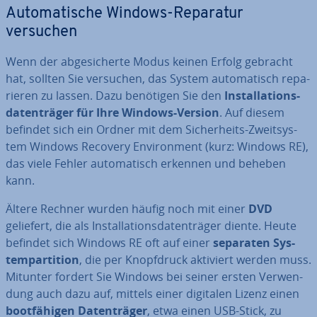
Au­to­ma­ti­sche Windows-Reparatur
versuchen
Wenn der ab­ge­si­cher­te Modus keinen Erfolg gebracht
hat, sollten Sie versuchen, das System au­to­ma­tisch re­pa­
rie­ren zu lassen. Dazu benötigen Sie den
In­stal­la­ti­ons­
da­ten­trä­ger für Ihre Windows-Version
. Auf diesem
befindet sich ein Ordner mit dem Si­cher­heits-Zweit­sys­
tem Windows Recovery En­vi­ron­ment (kurz: Windows RE),
das viele Fehler au­to­ma­tisch erkennen und beheben
kann.
Ältere Rechner wurden häufig noch mit einer
DVD
geliefert, die als In­stal­la­ti­ons­da­ten­trä­ger diente. Heute
befindet sich Windows RE oft auf einer
separaten Sys­
tem­par­ti­ti­on
, die per Knopf­druck aktiviert werden muss.
Mitunter fordert Sie Windows bei seiner ersten Ver­wen­
dung auch dazu auf, mittels einer digitalen Lizenz einen
boot­fä­hi­gen Da­ten­trä­ger
, etwa einen USB-Stick, zu