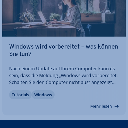
Windows wird vor­be­rei­tet – was können
Sie tun?
Nach einem Update auf Ihrem Computer kann es
sein, dass die Meldung „Windows wird vor­be­rei­tet.
Schalten Sie den Computer nicht aus“ angezeigt
wird. Nun ist Geduld angesagt, da dies hin und
Tutorials
Windows
wieder viel Zeit in Anspruch nehmen kann. Wenn
sich al­ler­dings auch nach längerem Warten…
Mehr lesen