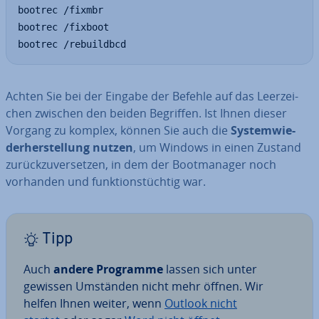
bootrec /fixmbr

bootrec /fixboot

bootrec /rebuildbcd
Achten Sie bei der Eingabe der Befehle auf das Leer­zei­
chen zwischen den beiden Begriffen. Ist Ihnen dieser
Vorgang zu komplex, können Sie auch die
Sys­tem­wie­
der­her­stel­lung
nutzen
, um Windows in einen Zustand
zu­rück­zu­ver­set­zen, in dem der Boot­ma­na­ger noch
vorhanden und funk­ti­ons­tüch­tig war.
Tipp
Auch
andere Programme
lassen sich unter
gewissen Umständen nicht mehr öffnen. Wir
helfen Ihnen weiter, wenn
Outlook nicht