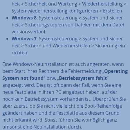
heit > Si­cher­heit und Wartung > Wie­der­her­stel­lung >
Sys­tem­wie­der­her­stel­lung kon­fi­gu­rie­ren > Erstellen
Windows 8
: Sys­tem­steue­rung > System und Si­cher­
heit > Si­che­rungs­ko­pien von Dateien mit dem Da­tei­
ver­si­ons­ver­lauf
Windows 7
: Sys­tem­steue­rung > System und Si­cher­
heit > Sichern und Wie­der­her­stel­len > Sicherung ein­
rich­ten
Eine Windows-Neu­in­stal­la­ti­on ist auch angeraten, wenn
beim Start Ihres Rechners die Feh­ler­mel­dung „
Operating
System not found
“ bzw. „
Be­triebs­sys­tem fehlt
“
angezeigt wird. Dies ist oft dann der Fall, wenn Sie eine
neue Fest­plat­te in Ihren PC eingebaut haben, auf der
noch kein Be­triebs­sys­tem vorhanden ist. Über­prü­fen Sie
aber zuerst, ob Sie nicht viel­leicht die Boot-Rei­hen­fol­ge
geändert haben und die Fest­plat­te aus diesem Grund
nicht erkannt wird. Sonst führen Sie womöglich ganz
umsonst eine Neu­in­stal­la­ti­on durch.