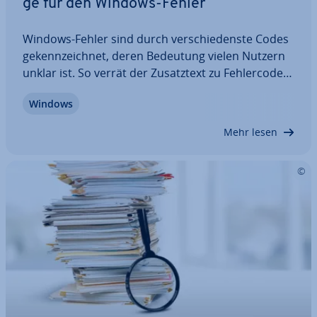
ge für den Windows-Fehler
Windows-Fehler sind durch ver­schie­dens­te Codes
ge­kenn­zeich­net, deren Bedeutung vielen Nutzern
unklar ist. So verrät der Zu­satz­text zu Feh­ler­code
„0xc0000005“ zwar, dass der Pro­gramm­start oder
Windows
ein Zu­griffs­ver­such ge­schei­tert ist – warum dies
geschieht oder wie das Problem zu lösen…
Mehr lesen