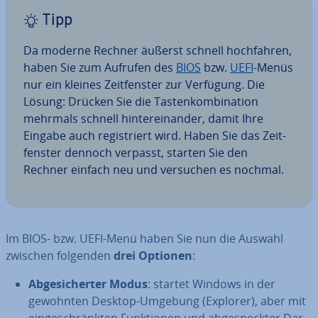
Tipp
Da moderne Rechner äußerst schnell hoch­fah­ren,
haben Sie zum Aufrufen des
BIOS
bzw.
UEFI
-Menüs
nur ein kleines Zeit­fens­ter zur Verfügung. Die
Lösung: Drücken Sie die Tas­ten­kom­bi­na­ti­on
mehrmals schnell hin­ter­ein­an­der, damit Ihre
Eingabe auch re­gis­triert wird. Haben Sie das Zeit­
fens­ter dennoch verpasst, starten Sie den
Rechner einfach neu und versuchen es nochmal.
Im BIOS- bzw. UEFI-Menü haben Sie nun die Auswahl
zwischen folgenden
drei Optionen
:
Ab­ge­si­cher­ter Modus
: startet Windows in der
gewohnten Desktop-Umgebung (Explorer), aber mit