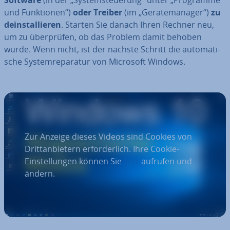
Software
(in der „Sys­tem­steue­rung“ unter „Programme
und Funk­tio­nen“)
oder Treiber
(im „Ge­rä­te­ma­na­ger“)
zu
de­instal­lie­ren
. Starten Sie danach Ihren Rechner neu,
um zu über­prü­fen, ob das Problem damit behoben
wurde. Wenn nicht, ist der nächste Schritt die au­to­ma­ti­
sche Sys­tem­re­pa­ra­tur von Microsoft Windows.
Zur Anzeige dieses Videos sind Cookies von
Drittanbietern erforderlich. Ihre Cookie-
Einstellungen können Sie
hier
aufrufen und
ändern.