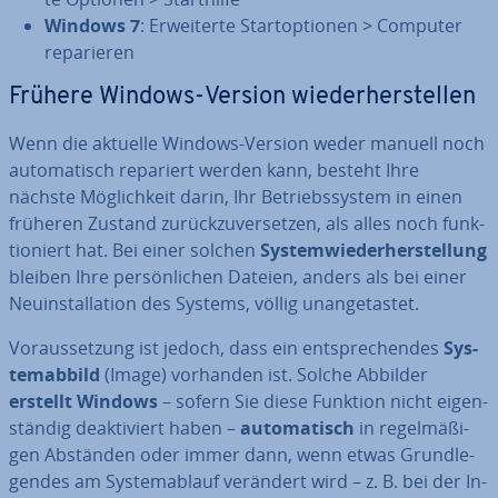
Windows 7
: Er­wei­ter­te Start­op­tio­nen > Computer
re­pa­rie­ren
Frühere Windows-Version wie­der­her­stel­len
Wenn die aktuelle Windows-Version weder manuell noch
au­to­ma­tisch repariert werden kann, besteht Ihre
nächste Mög­lich­keit darin, Ihr
Be­triebs­sys­tem in einen
früheren Zustand zu­rück­zu­ver­set­zen, als alles noch funk­
tio­niert hat. Bei einer solchen
Sys­tem­wie­der­her­stel­lung
bleiben Ihre per­sön­li­chen Dateien, anders als bei einer
Neu­in­stal­la­ti­on des Systems, völlig un­an­ge­tas­tet.
Vor­aus­set­zung ist jedoch, dass ein ent­spre­chen­des
Sys­
tem­ab­bild
(Image) vorhanden ist. Solche
Abbilder
erstellt Windows
– sofern Sie diese Funktion nicht ei­gen­
stän­dig de­ak­ti­viert haben –
au­to­ma­tisch
in re­gel­mä­ßi­
gen Abständen oder immer dann, wenn etwas Grund­le­
gen­des am Sys­tem­ab­lauf verändert wird – z. B. bei der In­