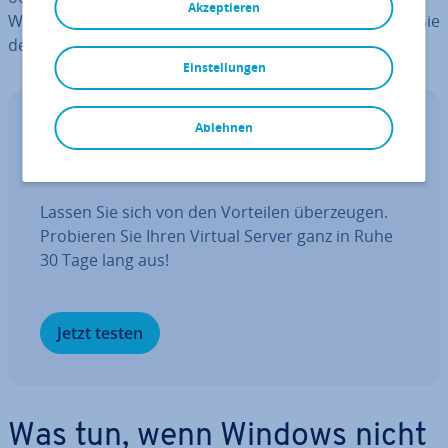
Akzeptieren
Wir zeigen Ihnen die gän­gigs­ten
Methoden, mit denen Sie
den Fehler ein­gren­zen und beheben können.
Einstellungen
Ablehnen
Free VPS Trial
vServer kostenlos testen für 30 Tage
Lassen Sie sich von den Vorteilen über­zeu­gen.
Probieren Sie Ihren Virtual Server ganz in Ruhe
30 Tage lang aus!
Jetzt testen
Was tun, wenn Windows nicht