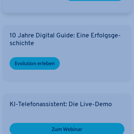
10 Jahre Digital Guide: Eine Er­folgs­ge­
schich­te
Evolution erleben
KI-Te­le­fon­as­sis­tent: Die Live-Demo
Zum Webinar