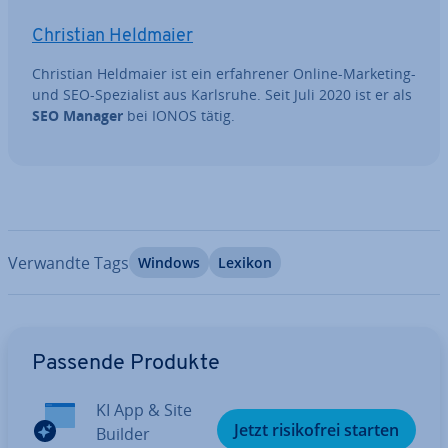
Christian Heldmaier
Christian Heldmaier ist ein er­fah­re­ner Online-Marketing-
und SEO-Spe­zia­list aus Karlsruhe. Seit Juli 2020 ist er als
SEO Manager
bei IONOS tätig.
Verwandte Tags
Windows
Lexikon
Zum Hauptmenü
Passende Produkte
KI App & Site
Jetzt ri­si­ko­frei starten
Builder