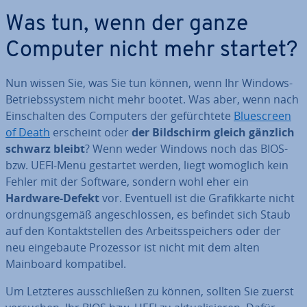
Was tun, wenn der ganze
Computer nicht mehr startet?
Nun wissen Sie, was Sie tun können, wenn Ihr Windows-
Be­triebs­sys­tem nicht mehr bootet. Was aber, wenn nach
Ein­schal­ten des Computers der ge­fürch­te­te
Blue­screen
of Death
erscheint oder
der Bild­schirm gleich gänzlich
schwarz bleibt
? Wenn weder Windows noch das BIOS-
bzw. UEFI-Menü gestartet werden, liegt womöglich kein
Fehler mit der Software, sondern wohl eher ein
Hardware-Defekt
vor. Eventuell ist die Gra­fik­kar­te nicht
ord­nungs­ge­mäß an­ge­schlos­sen, es befindet sich Staub
auf den Kon­takt­stel­len des Ar­beits­spei­chers oder der
neu ein­ge­bau­te Prozessor ist nicht mit dem alten
Mainboard kom­pa­ti­bel.
Um Letzteres aus­schlie­ßen zu können, sollten Sie zuerst