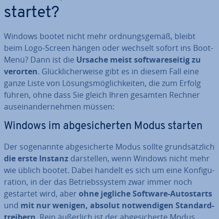
startet?
Windows bootet nicht mehr ord­nungs­ge­mäß, bleibt
beim Logo-Screen hängen oder wechselt sofort ins Boot-
Menü? Dann ist die
Ursache meist soft­ware­sei­tig zu
verorten
. Glück­li­cher­wei­se gibt es in diesem Fall eine
ganze Liste von Lö­sungs­mög­lich­kei­ten, die zum Erfolg
führen, ohne dass Sie gleich Ihren gesamten Rechner
aus­ein­an­der­neh­men müssen:
Windows im ab­ge­si­cher­ten Modus starten
Der so­ge­nann­te ab­ge­si­cher­te Modus sollte grund­sätz­lich
die erste Instanz
dar­stel­len, wenn Windows nicht mehr
wie üblich bootet. Dabei handelt es sich um eine Kon­fi­gu­
ra­ti­on, in der das Be­triebs­sys­tem zwar immer noch
gestartet wird, aber
ohne jegliche Software-Au­to­starts
und
mit nur wenigen, absolut not­wen­di­gen Stan­dard­
trei­bern
. Rein äußerlich ist der ab­ge­si­cher­te Modus