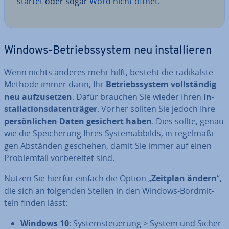
startet
oder sogar
Word nicht öffnet
.
Windows-Be­triebs­sys­tem neu in­stal­lie­ren
Wenn nichts anderes mehr hilft, besteht die ra­di­kals­te
Methode immer darin, Ihr
Be­triebs­sys­tem voll­stän­dig
neu auf­zu­set­zen
. Dafür brauchen Sie wieder Ihren
In­
stal­la­ti­ons­da­ten­trä­ger
. Vorher sollten Sie jedoch Ihre
per­sön­li­chen Daten gesichert haben
. Dies sollte, genau
wie die Spei­che­rung Ihres Sys­tem­ab­bilds, in re­gel­mä­ßi­
gen Abständen geschehen, damit Sie immer auf einen
Pro­blem­fall vor­be­rei­tet sind.
Nutzen Sie hierfür einfach die Option „
Zeitplan ändern
“,
die sich an folgenden Stellen in den Windows-Bord­mit­
teln finden lässt:
Windows 10
: Sys­tem­steue­rung > System und Si­cher­