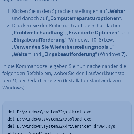
Klicken Sie in den Sprach­ein­stel­lun­gen auf „
Weiter
“
und danach auf „
Com­pu­ter­repa­ra­tur­op­tio­nen
“.
Drücken Sie der Reihe nach auf die Schalt­flä­chen
„
Pro­blem­be­hand­lung
“, „
Er­wei­ter­te Optionen
“ und
„
Ein­ga­be­auf­for­de­rung
“ (Windows 10, 8) bzw.
„
Verwenden Sie Wie­der­her­stel­lungs­tools…
“,
„
Weiter
“ und „
Ein­ga­be­auf­for­de­rung
“ (Windows 7).
In die Kom­man­do­zei­le geben Sie nun nach­ein­an­der die
folgenden Befehle ein, wobei Sie den Lauf­werk­buch­sta­
ben
D:
bei Bedarf ersetzen (In­stal­la­ti­ons­lauf­werk von
Windows):
del D:\windows\system32\xntkrnl.exe

del D:\windows\system32\xosload.exe

del D:\windows\system32\drivers\oem-drv64.sys

attrib c:\boot\bcd -h -r -s
