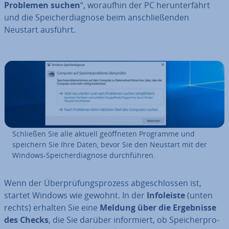
Problemen suchen
“, woraufhin der PC her­un­ter­fährt
und die Spei­cher­dia­gno­se beim an­schlie­ßen­den
Neustart ausführt.
Schließen Sie alle aktuell ge­öff­ne­ten Programme und
speichern Sie Ihre Daten, bevor Sie den Neustart mit der
Windows-Spei­cher­dia­gno­se durch­füh­ren.
Wenn der Über­prü­fungs­pro­zess ab­ge­schlos­sen ist,
startet Windows wie gewohnt. In der
In­fo­leis­te
(unten
rechts) erhalten Sie eine
Meldung über die Er­geb­nis­se
des Checks
, die Sie darüber in­for­miert, ob Spei­cher­pro­