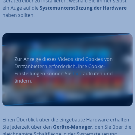
Ge­rä­te­trei­ber zu in­stal­lie­ren, weshalb Sie immer selbst
ein Auge auf die
Sys­tem­un­ter­stüt­zung der Hardware
haben sollten.
Zur Anzeige dieses Videos sind Cookies von
Drittanbietern erforderlich. Ihre Cookie-
Einstellungen können Sie
hier
aufrufen und
ändern.
Einen Überblick über die ein­ge­bau­te Hardware erhalten
Sie jederzeit über den
Geräte-Manager
, den Sie über die
gleich­na­mi­ge Schalt­flä­che in der Sys­tem­steue­rung