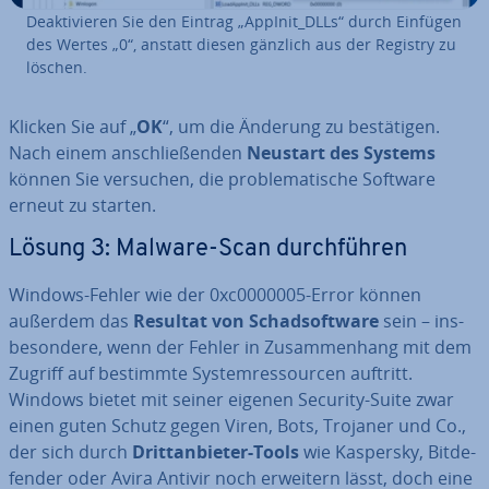
De­ak­ti­vie­ren Sie den Eintrag „AppInit_DLLs“ durch Einfügen
des Wertes „0“, anstatt diesen gänzlich aus der Registry zu
löschen.
Klicken Sie auf „
OK
“, um die Änderung zu be­stä­ti­gen.
Nach einem an­schlie­ßen­den
Neustart des Systems
können Sie versuchen, die pro­ble­ma­ti­sche Software
erneut zu starten.
Lösung 3: Malware-Scan durch­füh­ren
Windows-Fehler wie der 0xc0000005-Error können
außerdem das
Resultat von Schad­soft­ware
sein – ins­
be­son­de­re, wenn der Fehler in Zu­sam­men­hang mit dem
Zugriff auf bestimmte Sys­tem­res­sour­cen auftritt.
Windows bietet mit seiner eigenen Security-Suite zwar
einen guten Schutz gegen Viren, Bots, Trojaner und Co.,
der sich durch
Dritt­an­bie­ter-Tools
wie Kaspersky, Bit­de­
fen­der oder Avira Antivir noch erweitern lässt, doch eine