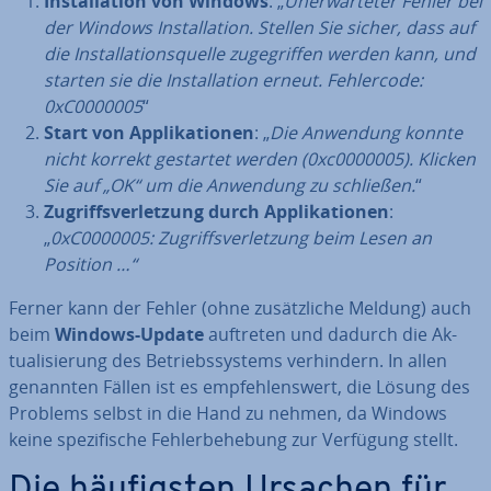
In­stal­la­ti­on von Windows
: „
Un­er­war­te­ter Fehler bei
der Windows In­stal­la­ti­on. Stellen Sie sicher, dass auf
die In­stal­la­ti­ons­quel­le zu­ge­grif­fen werden kann, und
starten sie die In­stal­la­ti­on erneut. Feh­ler­code:
0xC0000005
“
Start von Ap­pli­ka­tio­nen
: „
Die Anwendung konnte
nicht korrekt gestartet werden (0xc0000005). Klicken
Sie auf „OK“ um die Anwendung zu schließen.
“
Zu­griffs­ver­let­zung durch Ap­pli­ka­tio­nen
:
„
0xC0000005: Zu­griffs­ver­let­zung beim Lesen an
Position …“
Ferner kann der Fehler (ohne zu­sätz­li­che Meldung) auch
beim
Windows-Update
auftreten und dadurch die Ak­
tua­li­sie­rung des Be­triebs­sys­tems ver­hin­dern. In allen
genannten Fällen ist es emp­feh­lens­wert, die Lösung des
Problems selbst in die Hand zu nehmen, da Windows
keine spe­zi­fi­sche Feh­ler­be­he­bung zur Verfügung stellt.