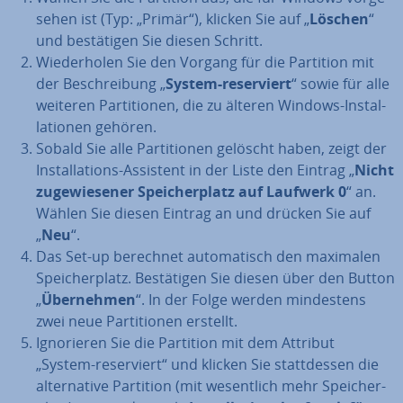
se­hen ist (Typ: „Primär“), klicken Sie auf „
Löschen
“
und be­stä­ti­gen Sie diesen Schritt.
Wie­der­ho­len Sie den Vorgang für die Partition mit
der Be­schrei­bung „
System-re­ser­viert
“ sowie für alle
weiteren Par­ti­tio­nen, die zu älteren Windows-In­stal­
la­tio­nen gehören.
Sobald Sie alle Par­ti­tio­nen gelöscht haben, zeigt der
In­stal­la­ti­ons-Assistent in der Liste den Eintrag „
Nicht
zu­ge­wie­se­ner Spei­cher­platz auf Laufwerk 0
“ an.
Wählen Sie diesen Eintrag an und drücken Sie auf
„
Neu
“.
Das Set-up berechnet au­to­ma­tisch den maximalen
Spei­cher­platz. Be­stä­ti­gen Sie diesen über den Button
„
Über­neh­men
“. In der Folge werden min­des­tens
zwei neue Par­ti­tio­nen erstellt.
Igno­rie­ren Sie die Partition mit dem Attribut
„System-re­ser­viert“ und klicken Sie statt­des­sen die
al­ter­na­ti­ve Partition (mit we­sent­lich mehr Spei­cher­