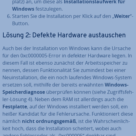
platz) an, um diese als
In­stal­la­ti­ons­lauf­werk für
Windows
fest­zu­le­gen.
Starten Sie die In­stal­la­ti­on per Klick auf den „
Weiter
“-
Button.
Lösung 2: Defekte Hardware aus­tau­schen
Auch bei der In­stal­la­ti­on von Windows kann die Ursache
für den 0xc0000005-Error in defekter Hardware liegen. In
diesem Fall ist ebenso zunächst der Ar­beits­spei­cher zu
nennen, dessen Funk­tio­na­li­tät Sie zumindest bei einer
Neu­in­stal­la­ti­on, die ein noch laufendes Windows-System
ersetzen soll, mithilfe der bereits erwähnten
Windows-
Spei­cher­dia­gno­se
über­prü­fen können (siehe Zu­griffs­feh­
ler-Lösung 4). Neben dem RAM ist al­ler­dings auch die
Fest­plat­te
, auf der Windows in­stal­liert werden soll, ein
heißer Kandidat für die Feh­ler­ur­sa­che. Funk­tio­niert diese
nämlich
nicht ord­nungs­ge­mäß
, ist die Wahr­schein­lich­
keit hoch, dass die In­stal­la­ti­on scheitert, wobei auch
andere Feh­ler­codes als „0xc000005“ denkbar sind.