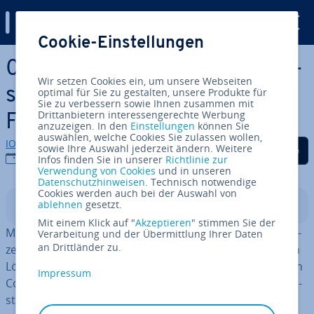
Digital Guide
Cookie-Einstellungen
Zum Haupt­in­halt springen
0xc0000005: Die besten Lö­
Wir setzen Cookies ein, um unsere Webseiten
sungs­we­ge für den Windows-
optimal für Sie zu gestalten, unsere Produkte für
Sie zu verbessern sowie Ihnen zusammen mit
Drittanbietern interessengerechte Werbung
Fehler
anzuzeigen. In den
Einstellungen
können Sie
auswählen, welche Cookies Sie zulassen wollen,
IONOS Redaktion
Auf Facebook teilen
Auf Twitter teilen
Auf LinkedIn tei
sowie Ihre Auswahl jederzeit ändern. Weitere
12.07.2019
Infos finden Sie in unserer
Richtlinie zur
Verwendung von Cookies
und in unseren
Datenschutzhinweisen
. Technisch notwendige
Cookies werden auch bei der Auswahl von
ablehnen
gesetzt.
In­halts­ver­zeich­nis
Mit einem Klick auf "
Akzeptieren
" stimmen Sie der
Mit Windows gelang Microsoft der große Wurf: Seit Jahr­
Verarbeitung und der Übermittlung Ihrer Daten
an Drittländer zu.
zehn­ten gehört das Be­triebs­sys­tem zu den be­lieb­tes­ten
Lösungen für die grafische Ver­wal­tung und Nutzung von
Impressum
Computern. Zudem ist im Laufe der Zeit nicht nur die In­
stal­la­ti­on, sondern auch die Behebung von Fehlern