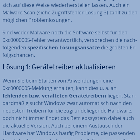
sich auf diese Weise wie­der­her­stel­len lassen. Auch ein
Malware-Scan (siehe Zu­griffs­feh­ler-Lösung 3) zählt zu den
möglichen Pro­blem­lö­sun­gen.
Sind weder Malware noch die Software selbst für den
0xc0000005-Fehler ver­ant­wort­lich, ver­spre­chen die nach­
fol­gen­den
spe­zi­fi­schen Lö­sungs­an­sät­ze
die größten Er­
folgs­chan­cen.
Lösung 1: Ge­rä­te­trei­ber ak­tua­li­sie­ren
Wenn Sie beim Starten von An­wen­dun­gen eine
0xc0000005-Meldung erhalten, kann dies u. a. an
fehlenden bzw. ver­al­te­ten Ge­rä­te­trei­bern
liegen. Stan­
dard­mä­ßig sucht Windows zwar au­to­ma­tisch nach den
neuesten Treibern für die zu­grun­de­lie­gen­de Hardware,
doch nicht immer findet das Be­triebs­sys­tem dabei auch
die aktuelle Version. Auch bei einem Austausch der
Hardware hat Windows häufig Probleme, die passenden