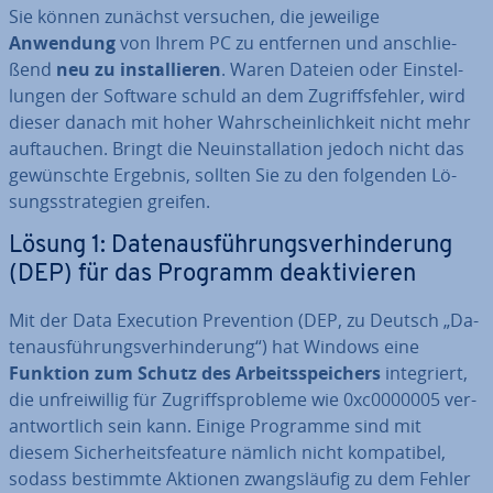
Sie können zunächst versuchen, die jeweilige
Anwendung
von Ihrem PC zu entfernen und an­schlie­
ßend
neu zu in­stal­lie­ren
. Waren Dateien oder Ein­stel­
lun­gen der Software schuld an dem Zu­griffs­feh­ler, wird
dieser danach mit hoher Wahr­schein­lich­keit nicht mehr
auf­tau­chen. Bringt die Neu­in­stal­la­ti­on jedoch nicht das
ge­wünsch­te Ergebnis, sollten Sie zu den folgenden Lö­
sungs­stra­te­gien greifen.
Lösung 1: Da­ten­aus­füh­rungs­ver­hin­de­rung
(DEP) für das Programm de­ak­ti­vie­ren
Mit der Data Execution Pre­ven­ti­on (DEP, zu Deutsch „Da­
ten­aus­füh­rungs­ver­hin­de­rung“) hat Windows eine
Funktion zum Schutz des Ar­beits­spei­chers
in­te­griert,
die un­frei­wil­lig für Zu­griffs­pro­ble­me wie 0xc0000005 ver­
ant­wort­lich sein kann. Einige Programme sind mit
diesem Si­cher­heits­fea­ture nämlich nicht kom­pa­ti­bel,
sodass bestimmte Aktionen zwangs­läu­fig zu dem Fehler