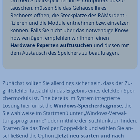
Um den Ar­beits­spei­cher Ihres Computers aus­zu­
tau­schen, müssen Sie das Gehäuse Ihres
Rechners öffnen, die Steck­plät­ze des RAMs iden­ti­
fi­zie­ren und die Module entnehmen bzw. einsetzen
können. Falls Sie nicht über das not­wen­di­ge Know-
how verfügen, empfehlen wir Ihnen, einen
Hardware-Experten auf­zu­su­chen
und diesen mit
dem Austausch des Speichers zu be­auf­tra­gen.
Zunächst sollten Sie al­ler­dings sicher sein, dass der Zu­
griffs­feh­ler tat­säch­lich das Ergebnis eines defekten Spei­
cher­mo­duls ist. Eine bereits im System in­te­grier­te
Lösung hierfür ist die
Windows-Spei­cher­dia­gno­se
, die
Sie wahlweise im Startmenü unter „Windows-Ver­wal­
tungs­pro­gram­me“ oder mithilfe der Such­funk­ti­on finden.
Starten Sie das Tool per Dop­pel­klick und wählen Sie an­
schlie­ßend die Option „
Jetzt neu starten und nach