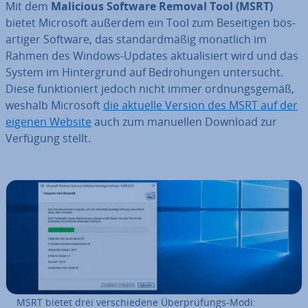
Mit dem
Malicious Software Removal Tool (MSRT)
bietet Microsoft außerdem ein Tool zum Be­sei­ti­gen bös­
ar­ti­ger Software, das stan­dard­mä­ßig monatlich im
Rahmen des Windows-Updates ak­tua­li­siert wird und das
System im Hin­ter­grund auf Be­dro­hun­gen un­ter­sucht.
Diese funk­tio­niert jedoch nicht immer ord­nungs­ge­mäß,
weshalb Microsoft
die aktuelle Version des MSRT auf der
eigenen Website
auch zum manuellen Download zur
Verfügung stellt.
MSRT bietet drei ver­schie­de­ne Über­prü­fungs-Modi: