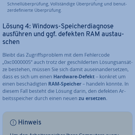
Schnell­über­prü­fung, Voll­stän­di­ge Über­prü­fung und be­nut­
zer­de­fi­nier­te Über­prü­fung.
Lösung 4: Windows-Spei­cher­dia­gno­se
ausführen und ggf. defekten RAM aus­tau­
schen
Bleibt das Zu­griffs­pro­blem mit dem Feh­ler­code
„0xc0000005“ auch trotz der ge­schil­der­ten Lö­sungs­an­sät­
ze bestehen, müssen Sie sich damit aus­ein­an­der­set­zen,
dass es sich um einen
Hardware-Defekt
– konkret um
einen be­schä­dig­ten
RAM-Speicher
– handeln könnte. In
diesem Fall besteht die Lösung darin, den defekten Ar­
beits­spei­cher durch einen neuen
zu ersetzen
.
Hinweis