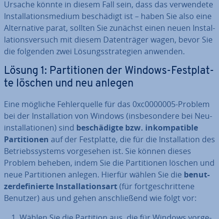
Ursache könnte in diesem Fall sein, dass das ver­wen­de­te
In­stal­la­ti­ons­me­di­um be­schä­digt ist – haben Sie also eine
Al­ter­na­ti­ve parat, sollten Sie zunächst einen neuen In­stal­
la­ti­ons­ver­such mit diesem Da­ten­trä­ger wagen, bevor Sie
die folgenden zwei Lö­sungs­stra­te­gien anwenden.
Lösung 1: Par­ti­tio­nen der Windows-Fest­plat­
te löschen und neu anlegen
Eine mögliche Feh­ler­quel­le für das 0xc0000005-Problem
bei der In­stal­la­ti­on von Windows (ins­be­son­de­re bei Neu­
in­stal­la­tio­nen) sind
be­schä­dig­te bzw. in­kom­pa­ti­ble
Par­ti­tio­nen
auf der Fest­plat­te, die für die In­stal­la­ti­on des
Be­triebs­sys­tems vor­ge­se­hen ist. Sie können dieses
Problem beheben, indem Sie die Par­ti­tio­nen löschen und
neue Par­ti­tio­nen anlegen. Hierfür wählen Sie die
be­nut­
zer­de­fi­nier­te In­stal­la­ti­ons­art
(für fort­ge­schrit­te­ne
Benutzer) aus und gehen an­schlie­ßend wie folgt vor:
Wählen Sie die Partition aus, die für Windows vor­ge­