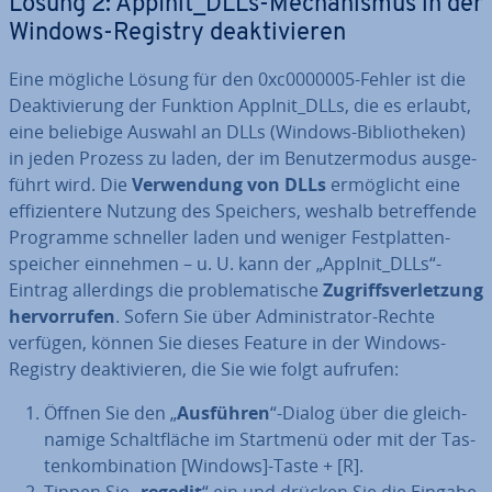
Lösung 2: AppInit_DLLs-Me­cha­nis­mus in der
Windows-Registry de­ak­ti­vie­ren
Eine mögliche Lösung für den 0xc0000005-Fehler ist die
De­ak­ti­vie­rung der Funktion AppInit_DLLs, die es erlaubt,
eine beliebige Auswahl an DLLs (Windows-Bi­blio­the­ken)
in jeden Prozess zu laden, der im Be­nut­zer­mo­dus aus­ge­
führt wird. Die
Ver­wen­dung von DLLs
er­mög­licht eine
ef­fi­zi­en­te­re Nutzung des Speichers, weshalb be­tref­fen­de
Programme schneller laden und weniger Fest­plat­ten­
spei­cher einnehmen – u. U. kann der „AppInit_DLLs“-
Eintrag al­ler­dings die pro­ble­ma­ti­sche
Zu­griffs­ver­let­zung
her­vor­ru­fen
. Sofern Sie über Ad­mi­nis­tra­tor-Rechte
verfügen, können Sie dieses Feature in der Windows-
Registry de­ak­ti­vie­ren, die Sie wie folgt aufrufen:
Öffnen Sie den „
Ausführen
“-Dialog über die gleich­
na­mi­ge Schalt­flä­che im Startmenü oder mit der Tas­
ten­kom­bi­na­ti­on [Windows]-Taste + [R].