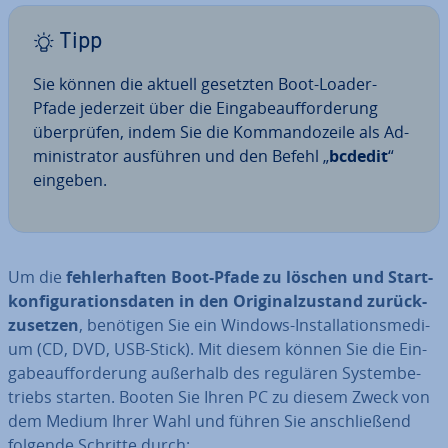
Tipp
Sie können die aktuell gesetzten Boot-Loader-
Pfade jederzeit über die Ein­ga­be­auf­for­de­rung
über­prü­fen, indem Sie die Kom­man­do­zei­le als Ad­
mi­nis­tra­tor ausführen und den Befehl „
bcdedit
“
eingeben.
Um die
feh­ler­haf­ten Boot-Pfade zu löschen und Start­
kon­fi­gu­ra­ti­ons­da­ten in den Ori­gi­nal­zu­stand zu­rück­
zu­set­zen
, benötigen Sie ein Windows-In­stal­la­ti­ons­me­di­
um (CD, DVD, USB-Stick). Mit diesem können Sie die Ein­
ga­be­auf­for­de­rung außerhalb des regulären Sys­tem­be­
triebs starten. Booten Sie Ihren PC zu diesem Zweck von
dem Medium Ihrer Wahl und führen Sie an­schlie­ßend
folgende Schritte durch: