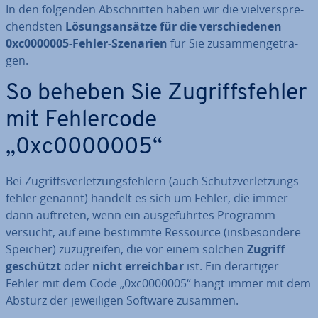
In den folgenden Ab­schnit­ten haben wir die viel­ver­spre­
chends­ten
Lö­sungs­an­sät­ze für die ver­schie­de­nen
0xc0000005-Fehler-Szenarien
für Sie zu­sam­men­ge­tra­
gen.
So beheben Sie Zu­griffs­feh­ler
mit Feh­ler­code
„0xc0000005“
Bei Zu­griffs­ver­let­zungs­feh­lern (auch Schutz­ver­let­zungs­
feh­ler genannt) handelt es sich um Fehler, die immer
dann auftreten, wenn ein aus­ge­führ­tes Programm
versucht, auf eine bestimmte Ressource (ins­be­son­de­re
Speicher) zu­zu­grei­fen, die vor einem solchen
Zugriff
geschützt
oder
nicht er­reich­bar
ist. Ein der­ar­ti­ger
Fehler mit dem Code „0xc0000005“ hängt immer mit dem
Absturz der je­wei­li­gen Software zusammen.