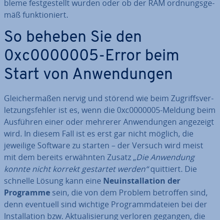
ble­me fest­ge­stellt wurden oder ob der RAM ord­nungs­ge­
mäß funk­tio­niert.
So beheben Sie den
0xc0000005-Error beim
Start von An­wen­dun­gen
Glei­cher­ma­ßen nervig und störend wie beim Zu­griffs­ver­
let­zungs­feh­ler ist es, wenn die 0xc0000005-Meldung beim
Ausführen einer oder mehrerer An­wen­dun­gen angezeigt
wird. In diesem Fall ist es erst gar nicht möglich, die
jeweilige Software zu starten – der Versuch wird meist
mit dem bereits erwähnten Zusatz „
Die Anwendung
konnte nicht korrekt gestartet werden“
quittiert. Die
schnelle Lösung kann eine
Neu­in­stal­la­ti­on der
Programme
sein, die von dem Problem betroffen sind,
denn eventuell sind wichtige Pro­gramm­da­tei­en bei der
In­stal­la­ti­on bzw. Ak­tua­li­sie­rung verloren gegangen, die