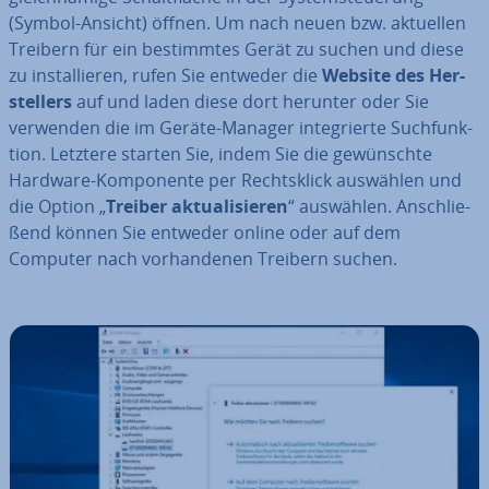
(Symbol-Ansicht) öffnen. Um nach neuen bzw. aktuellen
Treibern für ein be­stimm­tes Gerät zu suchen und diese
zu in­stal­lie­ren, rufen Sie entweder die
Website des Her­
stel­lers
auf und laden diese dort herunter oder Sie
verwenden die im Geräte-Manager in­te­grier­te Such­funk­
ti­on. Letztere starten Sie, indem Sie die ge­wünsch­te
Hardware-Kom­po­nen­te per Rechts­klick auswählen und
die Option „
Treiber ak­tua­li­sie­ren
“ auswählen. An­schlie­
ßend können Sie entweder online oder auf dem
Computer nach vor­han­de­nen Treibern suchen.