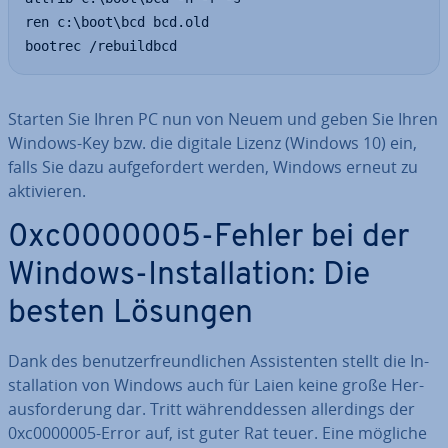
ren c:\boot\bcd bcd.old

bootrec /rebuildbcd
Starten Sie Ihren PC nun von Neuem und geben Sie Ihren
Windows-Key bzw. die digitale Lizenz (Windows 10) ein,
falls Sie dazu auf­ge­for­dert werden, Windows erneut zu
ak­ti­vie­ren.
0xc0000005-Fehler bei der
Windows-In­stal­la­ti­on: Die
besten Lösungen
Dank des be­nut­zer­freund­li­chen As­sis­ten­ten stellt die In­
stal­la­ti­on von Windows auch für Laien keine große Her­
aus­for­de­rung dar. Tritt wäh­rend­des­sen al­ler­dings der
0xc0000005-Error auf, ist guter Rat teuer. Eine mögliche