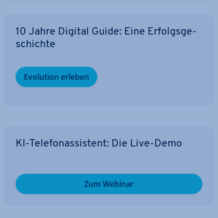
10 Jahre Digital Guide: Eine Er­folgs­ge­
schich­te
Evolution erleben
KI-Te­le­fon­as­sis­tent: Die Live-Demo
Zum Webinar