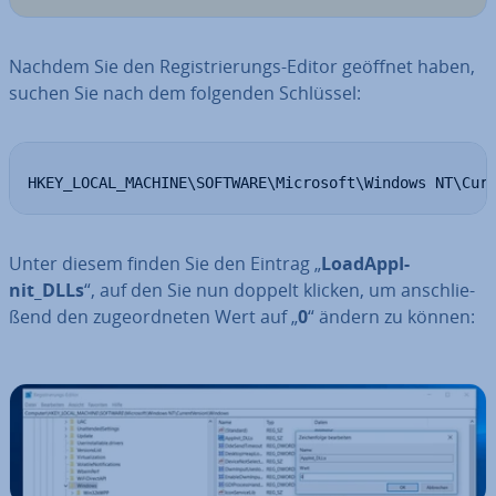
Nachdem Sie den Re­gis­trie­rungs-Editor geöffnet haben,
suchen Sie nach dem folgenden Schlüssel:
HKEY_LOCAL_MACHINE\SOFTWARE\Microsoft\Windows NT\Cur
Unter diesem finden Sie den Eintrag „
Lo­ad­Ap­pI­
nit_DLLs
“, auf den Sie nun doppelt klicken, um an­schlie­
ßend den zu­ge­ord­ne­ten Wert auf „
0
“ ändern zu können: