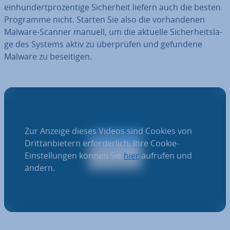
ein­hun­dert­pro­zen­ti­ge Si­cher­heit liefern auch die besten
Programme nicht. Starten Sie also die vor­han­de­nen
Malware-Scanner manuell, um die aktuelle Si­cher­heits­la­
ge des Systems aktiv zu über­prü­fen und gefundene
Malware zu be­sei­ti­gen.
Zur Anzeige dieses Videos sind Cookies von
Drittanbietern erforderlich. Ihre Cookie-
Einstellungen können Sie
hier
aufrufen und
ändern.