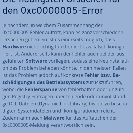
Die häu­figs­ten Ursachen für
den 0xc0000005-Error
Je nachdem, in welchem Zu­sam­men­hang der
0xc0000005-Fehler auftritt, kann es ganz ver­schie­de­ne
Ursachen geben: So ist es ei­ner­seits möglich, dass
Hardware
nicht richtig funk­tio­niert bzw. falsch kon­fi­gu­
riert ist. An­de­rer­seits kann der Fehler auch bei der aus­
ge­führ­ten
Software
vorliegen, sodass eine Neu­in­stal­la­ti­
on das Problem beheben könnte. In den meisten Fällen
ist das Problem jedoch auf konkrete
Fehler bzw. Be­
schä­di­gun­gen des Be­triebs­sys­tems
zu­rück­zu­füh­ren,
wobei die
Feh­ler­span­ne
von feh­ler­haf­ten oder un­gül­ti­
gen Registry-Einträgen über fehlende oder un­voll­stän­di­
ge DLL-Dateien (
D
ynamic
L
ink
L
ibrary) bis hin zu be­schä­
dig­ten Sys­tem­da­tei­en und -kon­fi­gu­ra­tio­nen reicht.
Zudem kann auch
Malware
für das Auf­tau­chen der
0xc0000005-Meldung ver­ant­wort­lich sein.