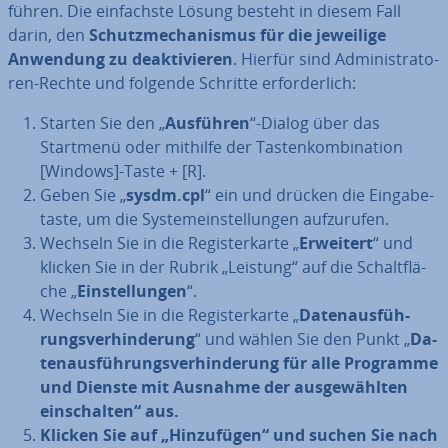
führen. Die ein­fachs­te Lösung besteht in diesem Fall
darin, den
Schutz­me­cha­nis­mus für die jeweilige
Anwendung zu de­ak­ti­vie­ren
. Hierfür sind Ad­mi­nis­tra­to­
ren-Rechte und folgende Schritte er­for­der­lich:
Starten Sie den „
Ausführen
“-Dialog über das
Startmenü oder mithilfe der Tas­ten­kom­bi­na­ti­on
[Windows]-Taste + [R].
Geben Sie „
sysdm.cpl
“ ein und drücken die Ein­ga­be­
tas­te, um die Sys­tem­ein­stel­lun­gen auf­zu­ru­fen.
Wechseln Sie in die Re­gis­ter­kar­te „
Erweitert
“ und
klicken Sie in der Rubrik „Leistung“ auf die Schalt­flä­
che „
Ein­stel­lun­gen
“.
Wechseln Sie in die Re­gis­ter­kar­te „
Da­ten­aus­füh­
rungs­ver­hin­de­rung
“ und wählen Sie den Punkt „
Da­
ten­aus­füh­rungs­ver­hin­de­rung für alle Programme
und Dienste mit Ausnahme der aus­ge­wähl­ten
ein­schal­ten“ aus.
Klicken Sie auf „Hin­zu­fü­gen“ und suchen Sie nach