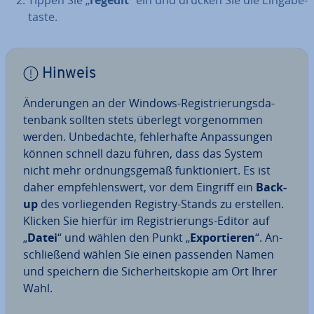
Tippen Sie „
regedit
“ ein und drücken Sie die Ein­ga­be­
tas­te.
Hinweis
Än­de­run­gen an der Windows-Re­gis­trie­rungs­da­
ten­bank sollten stets überlegt vor­ge­nom­men
werden. Un­be­dach­te, feh­ler­haf­te An­pas­sun­gen
können schnell dazu führen, dass das System
nicht mehr ord­nungs­ge­mäß funk­tio­niert. Es ist
daher emp­feh­lens­wert, vor dem Eingriff ein
Back-
up
des vor­lie­gen­den Registry-Stands zu erstellen.
Klicken Sie hierfür im Re­gis­trie­rungs-Editor auf
„
Datei
“ und wählen den Punkt „
Ex­por­tie­ren
“. An­
schlie­ßend wählen Sie einen passenden Namen
und speichern die Si­cher­heits­ko­pie am Ort Ihrer
Wahl.