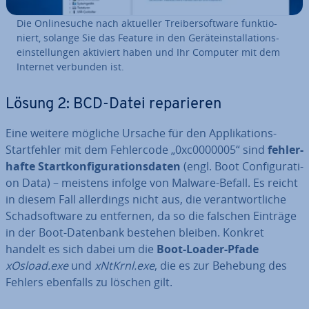
Die On­line­su­che nach aktueller Trei­ber­soft­ware funk­tio­
niert, solange Sie das Feature in den Ge­rä­te­instal­la­ti­ons­
ein­stel­lun­gen aktiviert haben und Ihr Computer mit dem
Internet verbunden ist.
Lösung 2: BCD-Datei re­pa­rie­ren
Eine weitere mögliche Ursache für den Ap­pli­ka­ti­ons-
Start­feh­ler mit dem Feh­ler­code „0xc0000005“ sind
feh­ler­
haf­te Start­kon­fi­gu­ra­ti­ons­da­ten
(engl. Boot Con­fi­gu­ra­ti­
on Data) – meistens infolge von Malware-Befall. Es reicht
in diesem Fall al­ler­dings nicht aus, die ver­ant­wort­li­che
Schad­soft­ware zu entfernen, da so die falschen Einträge
in der Boot-Datenbank bestehen bleiben. Konkret
handelt es sich dabei um die
Boot-Loader-Pfade
xOsload.exe
und
xNtKrnl.exe
, die es zur Behebung des
Fehlers ebenfalls zu löschen gilt.