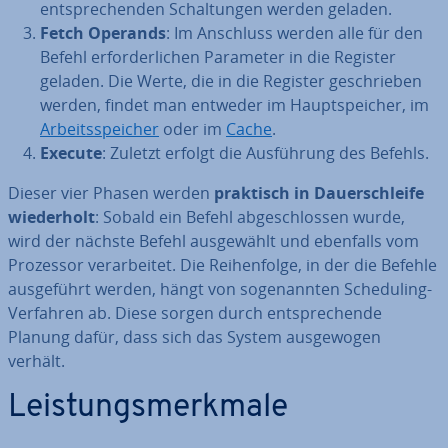
ent­spre­chen­den Schal­tun­gen werden geladen.
Fetch Operands
: Im Anschluss werden alle für den
Befehl er­for­der­li­chen Parameter in die Register
geladen. Die Werte, die in die Register ge­schrie­ben
werden, findet man entweder im Haupt­spei­cher, im
Ar­beits­spei­cher
oder im
Cache
.
Execute
: Zuletzt erfolgt die Aus­füh­rung des Befehls.
Dieser vier Phasen werden
praktisch in Dau­er­schlei­fe
wie­der­holt
: Sobald ein Befehl ab­ge­schlos­sen wurde,
wird der nächste Befehl aus­ge­wählt und ebenfalls vom
Prozessor ver­ar­bei­tet. Die Rei­hen­fol­ge, in der die Befehle
aus­ge­führt werden, hängt von so­ge­nann­ten Sche­du­ling-
Verfahren ab. Diese sorgen durch ent­spre­chen­de
Planung dafür, dass sich das System aus­ge­wo­gen
verhält.
Leis­tungs­merk­ma­le