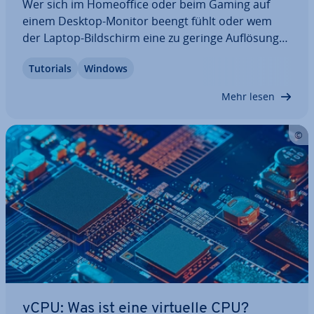
Wer sich im Ho­me­of­fice oder beim Gaming auf
einem Desktop-Monitor beengt fühlt oder wem
der Laptop-Bild­schirm eine zu geringe Auflösung
bietet, der kann 2 Monitore an­schlie­ßen. Sie ent­
Tutorials
Windows
schei­den selbst, ob Sie beide Bild­schir­me parallel
nutzen oder nur einen von beiden verwenden.…
Mehr lesen
vCPU: Was ist eine virtuelle CPU?