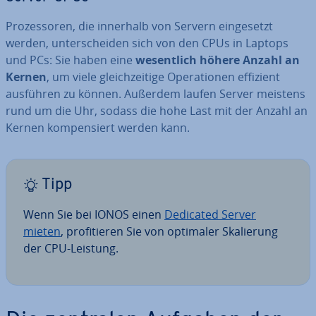
Pro­zes­so­ren, die innerhalb von Servern ein­ge­setzt
werden, un­ter­schei­den sich von den CPUs in Laptops
und PCs: Sie haben eine
we­sent­lich höhere Anzahl an
Kernen
, um viele gleich­zei­ti­ge Ope­ra­tio­nen effizient
ausführen zu können. Außerdem laufen Server meistens
rund um die Uhr, sodass die hohe Last mit der Anzahl an
Kernen kom­pen­siert werden kann.
Tipp
Wenn Sie bei IONOS einen
Dedicated Server
mieten
, pro­fi­tie­ren Sie von optimaler Ska­lie­rung
der CPU-Leistung.