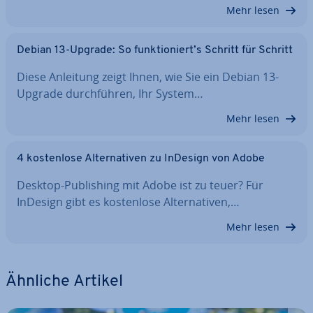
Mehr lesen
Debian 13-Upgrade: So funk­tio­niert’s Schritt für Schritt
Diese Anleitung zeigt Ihnen, wie Sie ein Debian 13-
Upgrade durch­füh­ren, Ihr System…
Mehr lesen
4 kos­ten­lo­se Al­ter­na­ti­ven zu InDesign von Adobe
Desktop-Pu­bli­shing mit Adobe ist zu teuer? Für
InDesign gibt es kos­ten­lo­se Al­ter­na­ti­ven,…
Mehr lesen
Ähnliche Artikel