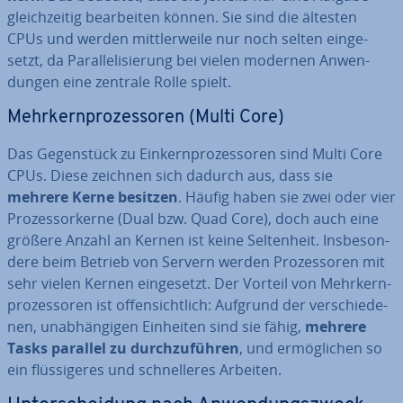
gleich­zei­tig be­ar­bei­ten können. Sie sind die ältesten
CPUs und werden mitt­ler­wei­le nur noch selten ein­ge­
setzt, da Par­al­le­li­sie­rung bei vielen modernen An­wen­
dun­gen eine zentrale Rolle spielt.
Mehr­kern­pro­zes­so­ren (Multi Core)
Das Ge­gen­stück zu Ein­kern­pro­zes­so­ren sind Multi Core
CPUs. Diese zeichnen sich dadurch aus, dass sie
mehrere Kerne besitzen
. Häufig haben sie zwei oder vier
Pro­zes­sor­ker­ne (Dual bzw. Quad Core), doch auch eine
größere Anzahl an Kernen ist keine Sel­ten­heit. Ins­be­son­
de­re beim Betrieb von Servern werden Pro­zes­so­ren mit
sehr vielen Kernen ein­ge­setzt. Der Vorteil von Mehr­kern­
pro­zes­so­ren ist of­fen­sicht­lich: Aufgrund der ver­schie­de­
nen, un­ab­hän­gi­gen Einheiten sind sie fähig,
mehrere
Tasks parallel zu durch­zu­füh­ren
, und er­mög­li­chen so
ein flüs­si­ge­res und schnel­le­res Arbeiten.