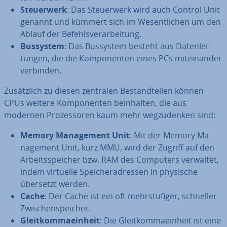
Steu­er­werk
: Das Steu­er­werk wird auch Control Unit
genannt und kümmert sich im We­sent­li­chen um den
Ablauf der Be­fehls­ver­ar­bei­tung.
Bussystem
: Das Bussystem besteht aus Da­ten­lei­
tun­gen, die die Kom­po­nen­ten eines PCs mit­ein­an­der
verbinden.
Zu­sätz­lich zu diesen zentralen Be­stand­tei­len können
CPUs weitere Kom­po­nen­ten be­inhal­ten, die aus
modernen Pro­zes­so­ren kaum mehr weg­zu­den­ken sind:
Memory Ma­nage­ment Unit
: Mit der Memory Ma­
nage­ment Unit, kurz MMU, wird der Zugriff auf den
Ar­beits­spei­cher bzw. RAM des Computers verwaltet,
indem virtuelle Spei­cher­adres­sen in physische
übersetzt werden.
Cache
: Der Cache ist ein oft mehr­stu­fi­ger, schneller
Zwi­schen­spei­cher.
Gleit­kom­ma­ein­heit
: Die Gleit­kom­ma­ein­heit ist eine