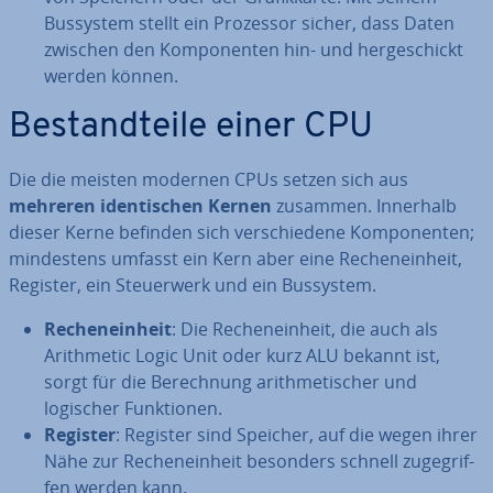
Bussystem stellt ein Prozessor sicher, dass Daten
zwischen den Kom­po­nen­ten hin- und her­ge­schickt
werden können.
Be­stand­tei­le einer CPU
Die die meisten modernen CPUs setzen sich aus
mehreren iden­ti­schen Kernen
zusammen. Innerhalb
dieser Kerne befinden sich ver­schie­de­ne Kom­po­nen­ten;
min­des­tens umfasst ein Kern aber eine Re­chen­ein­heit,
Register, ein Steu­er­werk und ein Bussystem.
Re­chen­ein­heit
: Die Re­chen­ein­heit, die auch als
Arith­me­tic Logic Unit oder kurz ALU bekannt ist,
sorgt für die Be­rech­nung arith­me­ti­scher und
logischer Funk­tio­nen.
Register
: Register sind Speicher, auf die wegen ihrer
Nähe zur Re­chen­ein­heit besonders schnell zu­ge­grif­
fen werden kann.