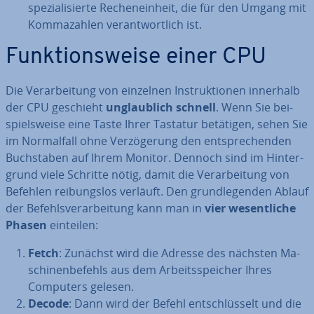
spe­zia­li­sier­te Re­chen­ein­heit, die für den Umgang mit
Kom­ma­zah­len ver­ant­wort­lich ist.
Funk­ti­ons­wei­se einer CPU
Die Ver­ar­bei­tung von einzelnen In­struk­tio­nen innerhalb
der CPU geschieht
un­glaub­lich schnell
. Wenn Sie bei­
spiels­wei­se eine Taste Ihrer Tastatur betätigen, sehen Sie
im Nor­mal­fall ohne Ver­zö­ge­rung den ent­spre­chen­den
Buch­sta­ben auf Ihrem Monitor. Dennoch sind im Hin­ter­
grund viele Schritte nötig, damit die Ver­ar­bei­tung von
Befehlen rei­bungs­los verläuft. Den grund­le­gen­den Ablauf
der Be­fehls­ver­ar­bei­tung kann man in
vier we­sent­li­che
Phasen
einteilen:
Fetch
: Zunächst wird die Adresse des nächsten Ma­
schi­nen­be­fehls aus dem Ar­beits­spei­cher Ihres
Computers gelesen.
Decode
: Dann wird der Befehl ent­schlüs­selt und die