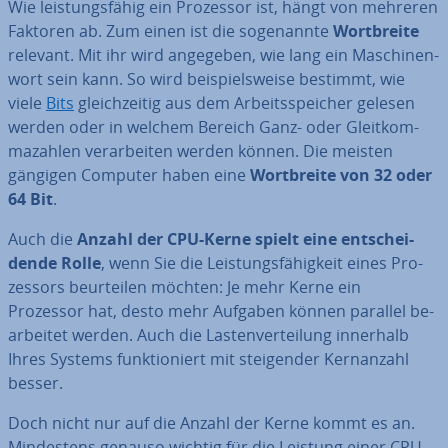
Wie leis­tungs­fä­hig ein Prozessor ist, hängt von mehreren
Faktoren ab. Zum einen ist die so­ge­nann­te
Wort­brei­te
relevant. Mit ihr wird angegeben, wie lang ein Ma­schi­nen­
wort sein kann. So wird bei­spiels­wei­se bestimmt, wie
viele
Bits
gleich­zei­tig aus dem Ar­beits­spei­cher gelesen
werden oder in welchem Bereich Ganz- oder Gleit­kom­
ma­zah­len ver­ar­bei­ten werden können. Die meisten
gängigen Computer haben eine
Wort­brei­te von 32 oder
64 Bit
.
Auch die
Anzahl der CPU-Kerne spielt eine ent­schei­
den­de Rolle
, wenn Sie die Leis­tungs­fä­hig­keit eines Pro­
zes­sors be­ur­tei­len möchten: Je mehr Kerne ein
Prozessor hat, desto mehr Aufgaben können parallel be­
ar­bei­tet werden. Auch die Las­ten­ver­tei­lung innerhalb
Ihres Systems funk­tio­niert mit stei­gen­der Kern­an­zahl
besser.
Doch nicht nur auf die Anzahl der Kerne kommt es an.
Min­des­tens genauso wichtig für die Leistung einer CPU