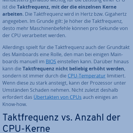
ist die
Takt­fre­quenz, mit der die einzelnen Kerne
arbeiten
. Die Takt­fre­quenz wird in Hertz bzw. Gigahertz
angegeben. Im Grunde gilt: Je höher die Takt­fre­quenz,
desto mehr Ma­schi­nen­be­feh­le können pro Sekunde von
der CPU ver­ar­bei­tet werden.
Al­ler­dings spielt für die Takt­fre­quenz auch der Grundtakt
des Main­boards eine Rolle, den man bei einigen Main­
boards manuell im
BIOS
ein­stel­len kann. Darüber hinaus
kann die
Takt­fre­quenz nicht beliebig erhöht werden
,
sondern ist immer durch die
CPU-Tem­pe­ra­tur
limitiert.
Wenn diese zu stark ansteigt, kann der Prozessor unter
Umständen Schaden nehmen. Nicht zuletzt deshalb
erfordert das
Über­tak­ten von CPUs
auch einiges an
Know-how.
Takt­fre­quenz vs. Anzahl der
CPU-Kerne