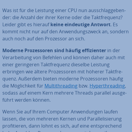
Was ist für die Leistung einer CPU nun aus­schlag­ge­ben­
der: die Anzahl der ihrer Kerne oder die Takt­fre­quenz?
Leider gibt es hierauf
keine ein­deu­ti­ge Antwort
. Es
kommt nicht nur auf den An­wen­dungs­zweck an, sondern
auch noch auf den Prozessor an sich.
Moderne Pro­zes­so­ren sind häufig ef­fi­zi­en­ter
in der
Ver­ar­bei­tung von Befehlen und können daher auch mit
einer ge­rin­ge­ren Takt­fre­quenz dieselbe Leistung
erbringen wie ältere Pro­zes­so­ren mit höherer Takt­fre­
quenz. Außerdem bieten moderne Pro­zes­so­ren häufig
die Mög­lich­keit für
Mul­ti­th­re­a­ding
bzw.
Hy­per­th­re­a­ding
,
sodass auf einem Kern mehrere Threads parallel aus­ge­
führt werden können.
Wenn Sie auf Ihrem Computer An­wen­dun­gen laufen
lassen, die von mehreren Kernen und Par­al­le­li­sie­rung
pro­fi­tie­ren, dann lohnt es sich, auf eine ent­spre­chend