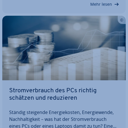
Ar­beits­spei­cher. Doch was ist RAM?…
Mehr lesen
Strom­ver­brauch des PCs richtig
schätzen und re­du­zie­ren
Ständig steigende En­er­gie­kos­ten, En­er­gie­wen­de,
Nach­hal­tig­keit – was hat der Strom­ver­brauch
eines PCs oder eines Laptops damit zu tun? Eine