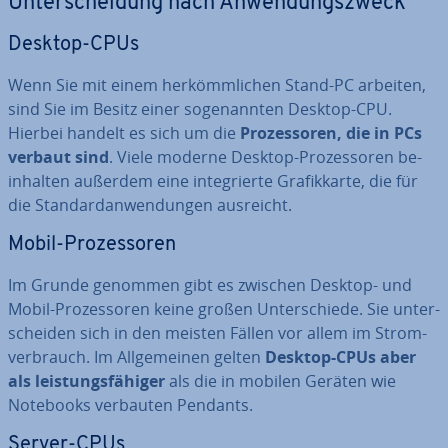
Un­ter­schei­dung nach An­wen­dungs­zweck
Desktop-CPUs
Wenn Sie mit einem her­kömm­li­chen Stand-PC arbeiten,
sind Sie im Besitz einer so­ge­nann­ten Desktop-CPU.
Hierbei handelt es sich um die
Pro­zes­so­ren, die in PCs
verbaut sind
. Viele moderne Desktop-Pro­zes­so­ren be­
inhal­ten außerdem eine in­te­grier­te Gra­fik­kar­te, die für
die Stan­dard­an­wen­dun­gen ausreicht.
Mobil-Pro­zes­so­ren
Im Grunde genommen gibt es zwischen Desktop- und
Mobil-Pro­zes­so­ren keine großen Un­ter­schie­de. Sie un­ter­
schei­den sich in den meisten Fällen vor allem im Strom­
ver­brauch. Im All­ge­mei­nen gelten
Desktop-CPUs aber
als leis­tungs­fä­hi­ger
als die in mobilen Geräten wie
Notebooks verbauten Pendants.
Server-CPUs