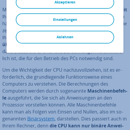
Akzeptieren
Mit der Abkürzung CPU wird die
Central Pro­ces­sing Unit
Ihres Computers be­zeich­net. Im Deutschen spricht man
Einstellungen
häufig auch einfach vom Prozessor. Der Prozessor ist die
zentrale Hardware-Kom­po­nen­te und damit das Herz
Ihres PCs. Ohne ihn kann ein Computer nämlich
Ablehnen
überhaupt nicht funk­tio­nie­ren
. Das liegt vor allem
daran, dass die CPU für alle Be­rech­nun­gen ver­ant­wort­
lich ist, die für den Betrieb des PCs notwendig sind.
Um die Wich­tig­keit der CPU nach­zu­voll­zie­hen, ist es er­
for­der­lich, die grund­le­gen­de Funk­ti­ons­wei­se eines
Computers zu verstehen. Die Be­rech­nun­gen des
Computers werden durch so­ge­nann­te
Ma­schi­nen­be­feh­
le
aus­ge­führt, die Sie sich als An­wei­sun­gen an den
Prozessor vor­stel­len können. Alle Ma­schi­nen­be­feh­le
kann man als Folgen von Einsen und Nullen, also im so­
ge­nann­ten
Bi­när­sys­tem
, dar­stel­len. Dies passiert auch in
Ihrem Rechner, denn
die CPU kann nur binäre An­wei­