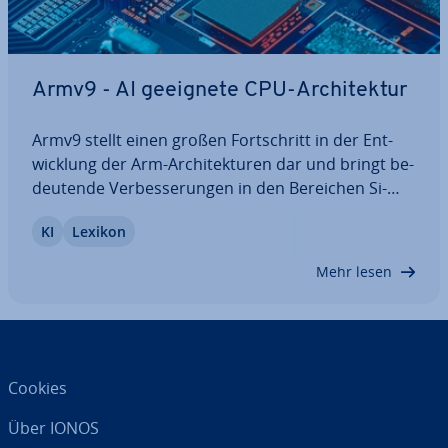
Armv9 - AI geeignete CPU-Ar­chi­tek­tur
Armv9 stellt einen großen Fort­schritt in der Ent­
wick­lung der Arm-Ar­chi­tek­tu­ren dar und bringt be­
deu­ten­de Ver­bes­se­run­gen in den Bereichen Si­
cher­heit, Re­chen­leis­tung und Effizienz mit sich.
KI
Lexikon
Erfahren Sie alles über die Neue­run­gen in Armv9
und lernen Sie, wieso die Ar­chi­tek­tur…
Mehr lesen
Cookies
Über IONOS