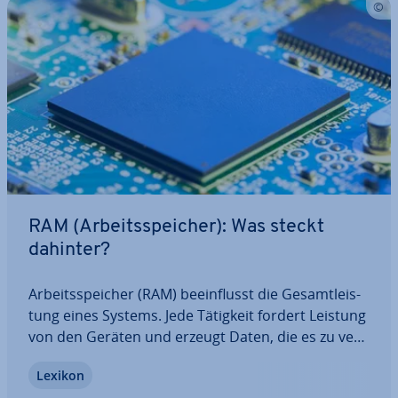
RAM (Ar­beits­spei­cher): Was steckt
dahinter?
Ar­beits­spei­cher (RAM) be­ein­flusst die Ge­samt­leis­
tung eines Systems. Jede Tätigkeit fordert Leistung
von den Geräten und erzeugt Daten, die es zu ver­
ar­bei­ten gilt. Damit ein schneller Austausch der
Lexikon
Daten ge­währ­leis­tet werden kann, verwendet man