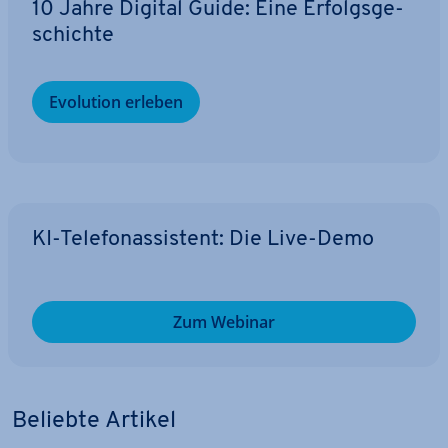
10 Jahre Digital Guide: Eine Er­folgs­ge­
schich­te
Evolution erleben
KI-Te­le­fon­as­sis­tent: Die Live-Demo
Zum Webinar
Beliebte Artikel