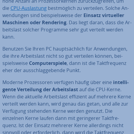
hohe Anzahl an Pro­zes­sor­ker­nen zu­rück­zu­grei­fen, um
die
CPU-Aus­las­tung
best­mög­lich zu verteilen. Solche An­
wen­dun­gen sind bei­spiels­wei­se der
Einsatz vir­tu­el­ler
Maschinen oder Rendering
. Das liegt daran, dass die Ar­
beits­last solcher Programme sehr gut verteilt werden
kann.
Benutzen Sie Ihren PC haupt­säch­lich für An­wen­dun­gen,
die ihre Ar­beits­last nicht so gut verteilen können, bei­
spiels­wei­se
Com­pu­ter­spie­le
, dann ist die Takt­fre­quenz
eher der aus­schlag­ge­ben­de Punkt.
Moderne Pro­zes­so­ren verfügen häufig über eine
in­tel­li­
gen­te Ver­tei­lung der Ar­beits­last
auf die CPU-Kerne.
Wenn die aktuelle Ar­beits­last effizient auf mehrere Kerne
verteilt werden kann, wird genau das getan, und alle zur
Verfügung stehenden Kerne werden genutzt. Die
einzelnen Kerne laufen dann mit ge­rin­ge­rer Takt­fre­
quenz. Ist der Einsatz mehrerer Kerne al­ler­dings nicht
sinnvoll oder er­for­der­lich, dann wird die Takt­fre­quenz