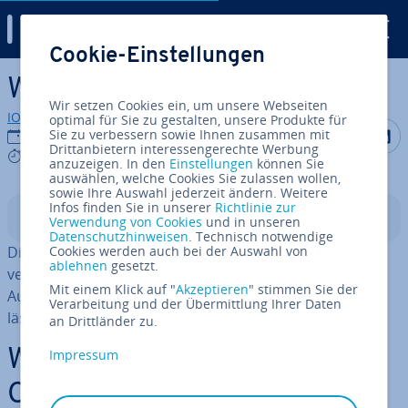
Digital Guide
Cookie-Einstellungen
Zum Haupt­in­halt springen
Was ist eine CPU?
Wir setzen Cookies ein, um unsere Webseiten
IONOS Redaktion
optimal für Sie zu gestalten, unsere Produkte für
Auf Facebo
Auf Tw
A
Sie zu verbessern sowie Ihnen zusammen mit
18.10.2022
Drittanbietern interessengerechte Werbung
8 mins
anzuzeigen. In den
Einstellungen
können Sie
auswählen, welche Cookies Sie zulassen wollen,
sowie Ihre Auswahl jederzeit ändern. Weitere
Infos finden Sie in unserer
Richtlinie zur
In­halts­ver­zeich­nis
Verwendung von Cookies
und in unseren
Datenschutzhinweisen
. Technisch notwendige
Die CPU ist das Herzstück Ihres Computers. In ihr
Cookies werden auch bei der Auswahl von
ablehnen
gesetzt.
verbirgt sich vor allem die Re­chen­leis­tung, die für die
Mit einem Klick auf "
Akzeptieren
" stimmen Sie der
Aufgaben, die Ihr PC tag­täg­lich be­wäl­ti­gen muss, un­er­
Verarbeitung und der Übermittlung Ihrer Daten
läss­lich ist.
an Drittländer zu.
Wofür steht die Abkürzung
Impressum
CPU?