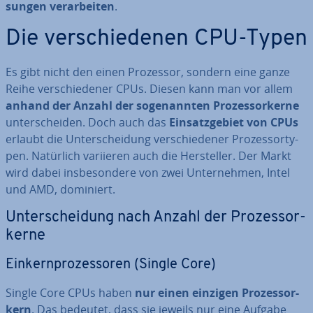
sun­gen ver­ar­bei­ten
.
Die ver­schie­de­nen CPU-Typen
Es gibt nicht den einen Prozessor, sondern eine ganze
Reihe ver­schie­de­ner CPUs. Diesen kann man vor allem
anhand der Anzahl der so­ge­nann­ten Pro­zes­sor­ker­ne
un­ter­schei­den. Doch auch das
Ein­satz­ge­biet von CPUs
erlaubt die Un­ter­schei­dung ver­schie­de­ner Pro­zes­sor­ty­
pen. Natürlich variieren auch die Her­stel­ler. Der Markt
wird dabei ins­be­son­de­re von zwei Un­ter­neh­men, Intel
und AMD, dominiert.
Un­ter­schei­dung nach Anzahl der Pro­zes­sor­
ker­ne
Ein­kern­pro­zes­so­ren (Single Core)
Single Core CPUs haben
nur einen einzigen Pro­zes­sor­
kern
. Das bedeutet, dass sie jeweils nur eine Aufgabe