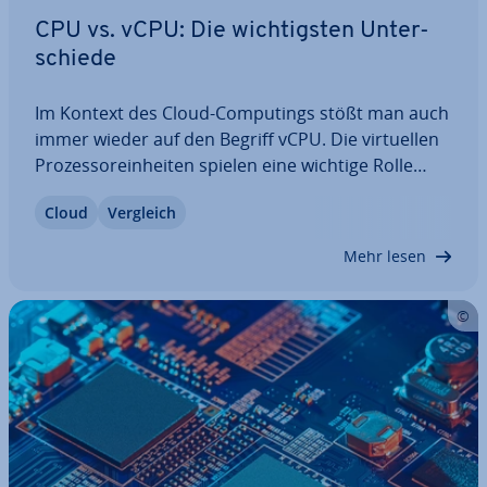
CPU vs. vCPU: Die wich­tigs­ten Un­ter­
schie­de
Im Kontext des Cloud-Com­pu­tings stößt man auch
immer wieder auf den Begriff vCPU. Die vir­tu­el­len
Pro­zes­sor­ein­hei­ten spielen eine wichtige Rolle
beim Ma­nage­ment vir­tu­el­ler Maschinen, wobei sie
Cloud
Vergleich
sich in einigen Punkten von phy­si­schen CPUs un­
ter­schei­den. In unserem Vergleich CPU vs.…
Mehr lesen