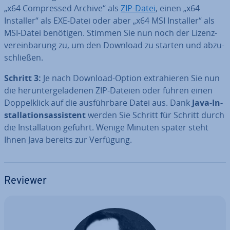
„x64 Com­pres­sed Archive“ als
ZIP-Datei
, einen „x64
Installer“ als EXE-Datei oder aber „x64 MSI Installer“ als
MSI-Datei benötigen. Stimmen Sie nun noch der Li­zenz­
ver­ein­ba­rung zu, um den Download zu starten und ab­zu­
schlie­ßen.
Schritt 3:
Je nach Download-Option ex­tra­hie­ren Sie nun
die her­un­ter­ge­la­de­nen ZIP-Dateien oder führen einen
Dop­pel­klick auf die aus­führ­ba­re Datei aus. Dank
Java-In­
stal­la­ti­ons­as­sis­tent
werden Sie Schritt für Schritt durch
die In­stal­la­ti­on geführt. Wenige Minuten später steht
Ihnen Java bereits zur Verfügung.
Reviewer