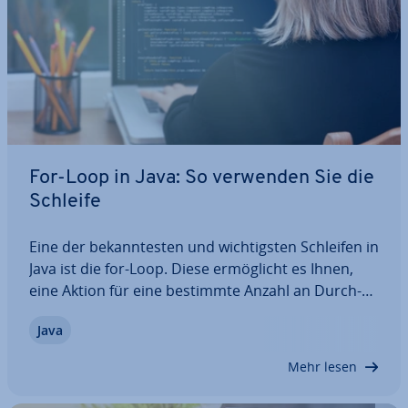
For-Loop in Java: So verwenden Sie die
Schleife
Eine der be­kann­tes­ten und wich­tigs­ten Schleifen in
Java ist die for-Loop. Diese er­mög­licht es Ihnen,
eine Aktion für eine bestimmte Anzahl an Durch­
läu­fen aus­zu­füh­ren und ist dabei ver­gleichs­wei­se
Java
über­sicht­lich. Wir erklären Ihnen, was die for-Loop
genau ist und erläutern anhand…
Mehr lesen