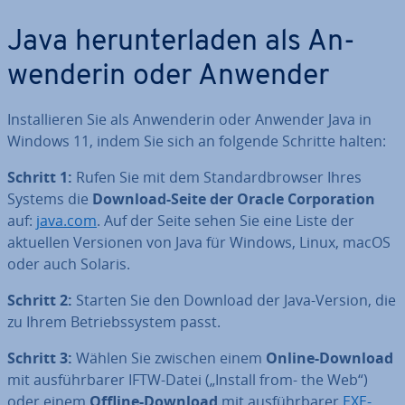
Java her­un­ter­la­den als An­
wen­de­rin oder Anwender
In­stal­lie­ren Sie als An­wen­de­rin oder Anwender Java in
Windows 11, indem Sie sich an folgende Schritte halten:
Schritt 1:
Rufen Sie mit dem Stan­dard­brow­ser Ihres
Systems die
Download-Seite der Oracle Cor­po­ra­ti­on
auf:
java.com
. Auf der Seite sehen Sie eine Liste der
aktuellen Versionen von Java für Windows, Linux, macOS
oder auch Solaris.
Schritt 2:
Starten Sie den Download der Java-Version, die
zu Ihrem Be­triebs­sys­tem passt.
Schritt 3:
Wählen Sie zwischen einem
Online-Download
mit aus­führ­ba­rer IFTW-Datei („Install from- the Web“)
oder einem
Offline-Download
mit aus­führ­ba­rer
EXE-