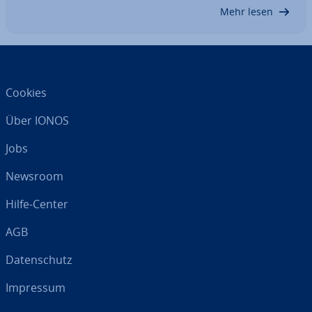
die while-Loop in Java ist, wie sie aufgebaut…
Mehr lesen
Cookies
Über IONOS
Jobs
Newsroom
Hilfe-Center
AGB
Da­ten­schutz
Impressum