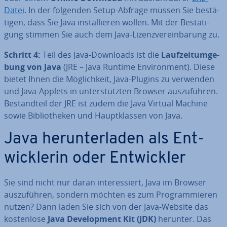
Datei
. In der folgenden Setup-Abfrage müssen Sie be­stä­
ti­gen, dass Sie Java in­stal­lie­ren wollen. Mit der Be­stä­ti­
gung stimmen Sie auch dem Java-Li­zenz­ver­ein­ba­rung zu.
Schritt 4:
Teil des Java-Downloads ist die
Lauf­zeit­um­ge­
bung von Java
(JRE – Java Runtime En­vi­ron­ment). Diese
bietet Ihnen die Mög­lich­keit, Java-Plugins zu verwenden
und Java-Applets in un­ter­stütz­ten Browser aus­zu­füh­ren.
Be­stand­teil der JRE ist zudem die Java Virtual Machine
sowie Bi­blio­the­ken und Haupt­klas­sen von Java.
Java her­un­ter­la­den als Ent­
wick­le­rin oder Ent­wick­ler
Sie sind nicht nur daran in­ter­es­siert, Java im Browser
aus­zu­füh­ren, sondern möchten es zum Pro­gram­mie­ren
nutzen? Dann laden Sie sich von der Java-Website das
kos­ten­lo­se
Java De­ve­lo­p­ment Kit (JDK)
herunter. Das