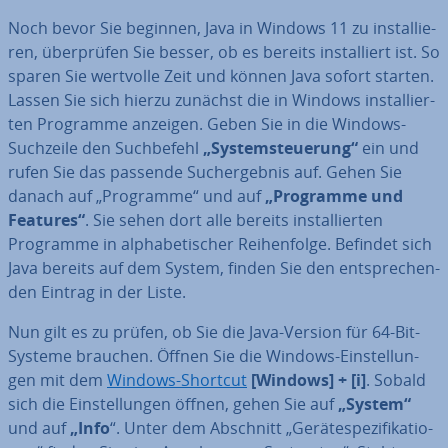
Noch bevor Sie beginnen, Java in Windows 11 zu in­stal­lie­
ren, über­prü­fen Sie besser, ob es bereits in­stal­liert ist. So
sparen Sie wertvolle Zeit und können Java sofort starten.
Lassen Sie sich hierzu zunächst die in Windows in­stal­lier­
ten Programme anzeigen. Geben Sie in die Windows-
Suchzeile den Such­be­fehl
„Sys­tem­steue­rung“
ein und
rufen Sie das passende Such­ergeb­nis auf. Gehen Sie
danach auf „Programme“
und auf
„Programme und
Features“
. Sie sehen dort alle bereits in­stal­lier­ten
Programme in al­pha­be­ti­scher Rei­hen­fol­ge. Befindet sich
Java bereits auf dem System, finden Sie den ent­spre­chen­
den Eintrag in der Liste.
Nun gilt es zu prüfen, ob Sie die Java-Version für 64-Bit-
Systeme brauchen. Öffnen Sie die Windows-Ein­stel­lun­
gen mit dem
Windows-Shortcut
[Windows] + [i]
. Sobald
sich die Ein­stel­lun­gen öffnen, gehen Sie auf
„System“
und auf
„Info
“. Unter dem Abschnitt „Ge­rä­te­spe­zi­fi­ka­tio­