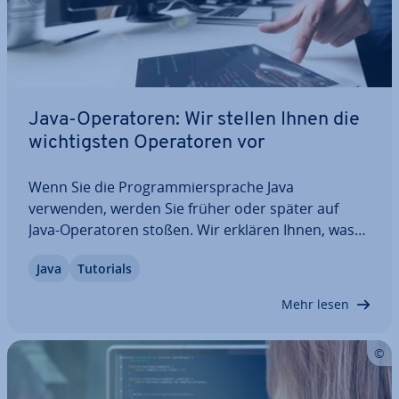
Java-Ope­ra­to­ren: Wir stellen Ihnen die
wich­tigs­ten Ope­ra­to­ren vor
Wenn Sie die Pro­gram­mier­spra­che Java
verwenden, werden Sie früher oder später auf
Java-Ope­ra­to­ren stoßen. Wir erklären Ihnen, was
diese Ope­ra­to­ren sind, für welche Zwecke sie
Java
Tutorials
verwendet werden und wie sich arith­me­ti­sche,
boolesche und bitweise Java-Ope­ra­to­ren von­ein­
Mehr lesen
an­der…