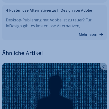
4 kos­ten­lo­se Al­ter­na­ti­ven zu InDesign von Adobe
Desktop-Pu­bli­shing mit Adobe ist zu teuer? Für
InDesign gibt es kos­ten­lo­se Al­ter­na­ti­ven,…
Mehr lesen
Ähnliche Artikel