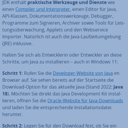
JDK enthält
prak­ti­sche Werkzeuge und Dienste
wie
einen
Compiler und In­ter­pre­ter
, einen Editor für Java,
API-Klassen, Do­ku­men­ta­ti­ons­werk­zeu­ge, Debugger,
Programme zum Signieren, Archiver sowie Tools für Leis­
tungs­über­wa­chung, Applets und den Web­ser­vice
Importer. Natürlich ist auch die Java-Lauf­zeit­um­ge­bung
(JRE) inklusive.
Halten Sie sich als Ent­wick­le­rin oder Ent­wick­ler an diese
Schritte, um Java zu in­stal­lie­ren – auch in Windows 11:
Schritt 1:
Rufen Sie die
Developer-Website von Java
im
Browser auf. Sie sehen bereits auf der Start­sei­te die
Download-Option für das aktuelle Java (Stand 2022:
Java
18
). Möchten Sie direkt das Java De­ve­lo­p­ment Kit in­stal­
lie­ren, öffnen Sie die
Oracle-Website für Java-Downloads
und laden Sie die ent­spre­chen­de In­stal­la­ti­ons­da­tei
herunter.
Schritt 2:
Legen Sie für den Download fest, ob Sie ein