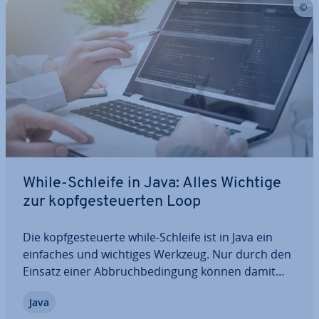
While-Schleife in Java: Alles Wichtige
zur kopf­ge­steu­er­ten Loop
Die kopf­ge­steu­er­te while-Schleife ist in Java ein
einfaches und wichtiges Werkzeug. Nur durch den
Einsatz einer Ab­bruch­be­din­gung können damit
Programme viele Aufgaben in einem de­fi­nier­ten
Java
Rahmen erledigen. Hier erfahren Sie, was genau