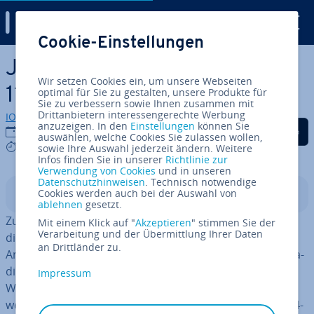
Digital Guide
Cookie-Einstellungen
Zum Haupt­in­halt springen
Java in­stal­lie­ren in Windows
Wir setzen Cookies ein, um unsere Webseiten
11 | Schritt für Schritt
optimal für Sie zu gestalten, unsere Produkte für
Sie zu verbessern sowie Ihnen zusammen mit
Drittanbietern interessengerechte Werbung
IONOS Redaktion
anzuzeigen. In den
Einstellungen
können Sie
Auf Facebook teilen
Auf Twitter teilen
Auf LinkedIn tei
24.09.2024
auswählen, welche Cookies Sie zulassen wollen,
4 mins
sowie Ihre Auswahl jederzeit ändern. Weitere
Infos finden Sie in unserer
Richtlinie zur
Verwendung von Cookies
und in unseren
Datenschutzhinweisen
. Technisch notwendige
Cookies werden auch bei der Auswahl von
In­halts­ver­zeich­nis
ablehnen
gesetzt.
Zu den Vorteilen der Java-Pro­gram­mier­spra­che zählen
Mit einem Klick auf "
Akzeptieren
" stimmen Sie der
Verarbeitung und der Übermittlung Ihrer Daten
die platt­form­über­grei­fen­de Funk­tio­na­li­tät, die sichere
an Drittländer zu.
Anwendung sowie prak­ti­sche Funk­tio­nen wie Mul­ti­th­re­a­
ding – auch im neuen Windows 11. Bevor Sie Java in
Impressum
Windows 11 in­stal­lie­ren, sollten Sie jedoch prüfen,
welche Version Sie benötigen: Java für 32-Bit oder für 64-