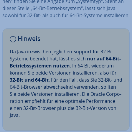
nen“ finden Sie eine Angabe zum „Systemtyp“. Steht an
dieser Stelle „64-Bit-Be­triebs­sys­tem“, lässt sich Java
sowohl für 32-Bit- als auch für 64-Bit-Systeme in­stal­lie­ren.
Hinweis
Da Java in­zwi­schen jeglichen Support für 32-Bit-
Systeme beendet hat, lässt es sich
nur auf 64-Bit-
Be­triebs­sys­te­men nutzen
. In 64-Bit wiederum
können Sie beide Versionen in­stal­lie­ren, also für
32-Bit und 64-Bit
. Für den Fall, dass Sie 32-Bit- und
64-Bit-Browser ab­wech­selnd verwenden, sollten
Sie beide Versionen in­stal­lie­ren. Die Oracle Cor­po­
ra­ti­on empfiehlt für eine optimale Per­for­mance
einen 32-Bit-Browser plus die 32-Bit-Version von
Java.