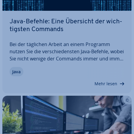
Java-Befehle: Eine Übersicht der wich­
tigs­ten Commands
Bei der täglichen Arbeit an einem Programm
nutzen Sie die ver­schie­dens­ten Java-Befehle, wobei
Sie nicht wenige der Commands immer und immer
wieder benötigen. In unserer Übersicht zeigen wir
Java
Ihnen die wich­tigs­ten Java-Commands und
erklären Ihnen, wofür diese verwendet werden.…
Mehr lesen