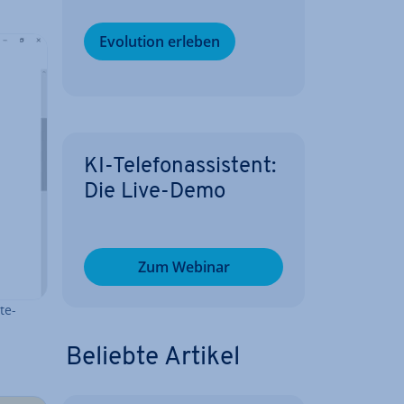
Evolution erleben
KI-Te­le­fon­as­sis­tent:
Die Live-Demo
Zum Webinar
te-
Beliebte Artikel