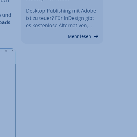
 auch
Desktop-Pu­bli­shing mit Adobe
e und
ist zu teuer? Für InDesign gibt
oads
es kos­ten­lo­se Al­ter­na­ti­ven,…
Mehr lesen