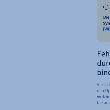
Die
Sy
[Wi
Feh
dur
bin
Ver­sch
den Upd
ver­bi
be­son­