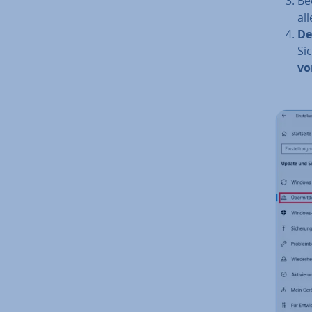
Be
al
De­
Si­
vo