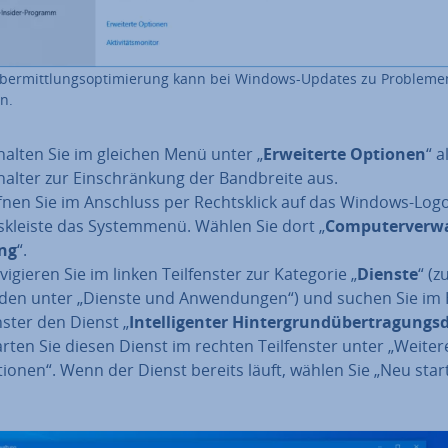
ber­mitt­lungs­op­ti­mie­rung kann bei Windows-Updates zu Probleme
n.
halten Sie im gleichen Menü unter „
Er­wei­ter­te Optionen
“ a
halter zur Ein­schrän­kung der Band­brei­te aus.
fnen Sie im Anschluss per Rechts­klick auf das Windows-Logo
sk­leis­te das Sys­tem­me­nü. Wählen Sie dort „
Com­pu­ter­ver­w
ng
“.
vi­gie­ren Sie im linken Teil­fens­ter zur Kategorie „
Dienste
“ (z
nden unter „Dienste und An­wen­dun­gen“) und suchen Sie im
ns­ter den Dienst „
In­tel­li­gen­ter Hin­ter­grund­über­tra­gungs
arten Sie diesen Dienst im rechten Teil­fens­ter unter „Weiter
tionen“. Wenn der Dienst bereits läuft, wählen Sie „Neu star