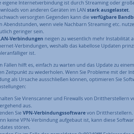
e eigene In­ter­net­ver­bin­dung ist durch Streaming oder groß
wnloads von anderen Geräten im LAN
stark aus­ge­las­tet
.
 schwach ver­sorg­ten Gegenden kann die
ver­füg­ba­re Band­b
n Abend­stun­den, wenn viele Nachbarn Streaming etc. nutze
utlich geringer sein.
AN-Ver­bin­dun­gen
neigen zu we­sent­lich mehr In­sta­bi­li­tät a
hernet-Ver­bin­dun­gen, weshalb das kabellose Updaten prin­zi­p
­ler­an­fäl­li­ger ist.
en Fällen hilft es, einfach zu warten und das Update zu eine
n Zeitpunkt zu wie­der­ho­len. Wenn Sie Probleme mit der In­t
­dung als Ursache aus­schlie­ßen können, op­ti­mie­ren Sie Sof
­stel­lun­gen:
alten Sie Vi­ren­scan­ner und Firewalls von Dritt­her­stel­lern v
er­ge­hend aus.
enden Sie
VPN-Ver­bin­dungs­soft­ware
von Dritt­her­stel­lern.
nn keine VPN-Ver­bin­dung aufgebaut ist, kann diese Softwar
dates stören.