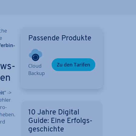
uche
e
Passende Produkte
er­bin­
Zu den Tarifen
ows-
Cloud
Backup
ben
it
“ ->
ehler
ro­
10 Jahre Digital
eheben.
Guide: Eine Er­folgs­
ird
ge­schich­te