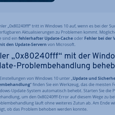
ler „0x80240fff“ tritt in Windows 10 auf, wenn es bei der S
r­füg­ba­ren Ak­tua­li­sie­run­gen zu Problemen kommt. Möglich
 sind ein
feh­ler­haf­ter Update-Cache
oder
Fehler bei der V
it den Update-Servern
von Microsoft.
ler „0x80240fff“ mit der Wind
ate-Pro­blem­be­hand­lung behe
Ein­stel­lun­gen von Windows 10 unter „
Update und Si­cher­he
em­be­hand­lung
“ finden Sie ein Werkzeug, das die meisten F
dows-Update-System au­to­ma­tisch behebt. Starten Sie die P
e­hand­lung, um den 0x80240fff-Error auf diesem Wege zu b
o­blem­be­hand­lung läuft ohne weiteres Zutun ab. Am Ende w
igt, ob das Problem behoben werden konnte.