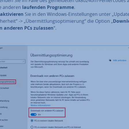
enden Sie im Falle des ge­mel­de­ten 0x80240fff-Feh­ler­codes
le anderen
laufenden Programme
.
ak­ti­vie­ren
Sie in den Windows-Ein­stel­lun­gen unter „Updat
cher­heit“ -> „Über­mitt­lungs­op­ti­mie­rung“ die Option „
Downl
n anderen PCs zulassen
“.