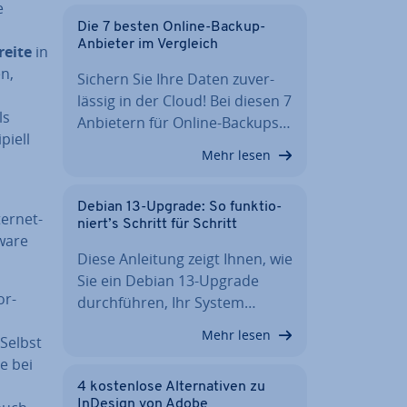
e
Die 7 besten Online-Backup-
Anbieter im Vergleich
rei­te
in
n,
Sichern Sie Ihre Daten zu­ver­
läs­sig in der Cloud! Bei diesen 7
ls
Anbietern für Online-Backups…
i­ell
Mehr lesen
m
Debian 13-Upgrade: So funk­tio­
er­net­
niert’s Schritt für Schritt
tware
Diese Anleitung zeigt Ihnen, wie
Sie ein Debian 13-Upgrade
or­
durch­füh­ren, Ihr System…
Mehr lesen
 Selbst
e bei
4 kos­ten­lo­se Al­ter­na­ti­ven zu
InDesign von Adobe