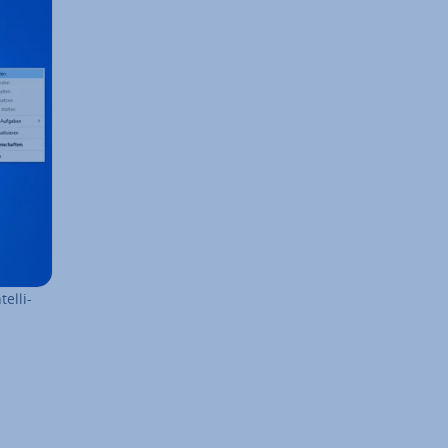
l­li­