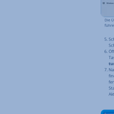
Die Ü
führe
Sc
Sc
Öf
Ta
tu
Na­
fi
fe
St
Ak