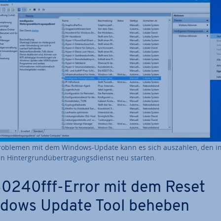
roblemen mit dem Windows-Update kann es sich auszahlen, den in­te
en Hin­ter­grund­über­tra­gungs­dienst neu starten.
0240fff-Error mit dem Reset
dows Update Tool beheben