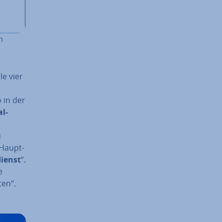
n
lle vier
 in der
al­
u
 Haupt­
­dienst
“.
e
ten“.