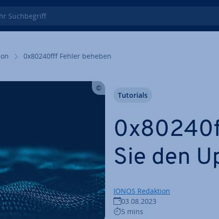
 Such­be­griff
i­on
0x80240fff Fehler beheben
Tutorials
0x80240ff
Sie den U
IONOS Redaktion
03.08.2023
5 mins