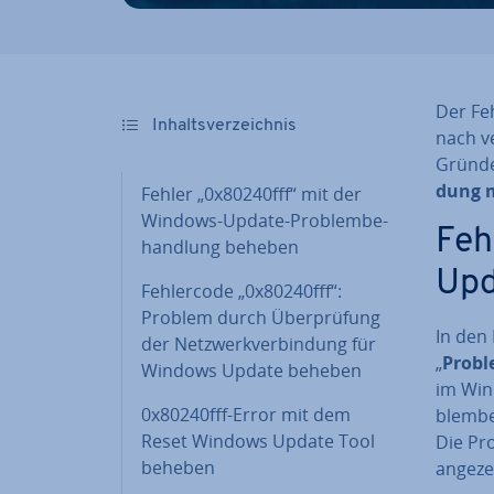
Der Feh
In­halts­ver­zeich­nis
nach ve
Gründe
dung m
Fehler „0x80240fff“ mit der
Windows-Update-Pro­blem­be­
Feh
hand­lung beheben
Upd
Feh­ler­code „0x80240fff“:
Problem durch Über­prü­fung
In den 
der Netz­werk­ver­bin­dung für
„
Pro­bl
Windows Update beheben
im Win
0x80240fff-Error mit dem
blem­b
Reset Windows Update Tool
Die Pr
beheben
angeze