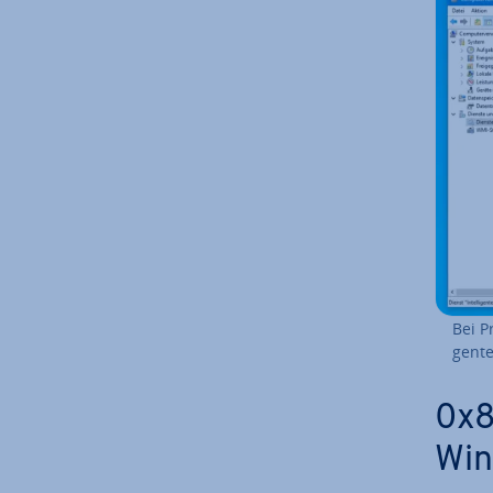
Bei P
gen­t
0x8
Win