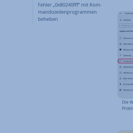
Fehler „0x80240fff“ mit Kom­
man­do­zei­len­pro­gram­men
beheben
Die W
Probl