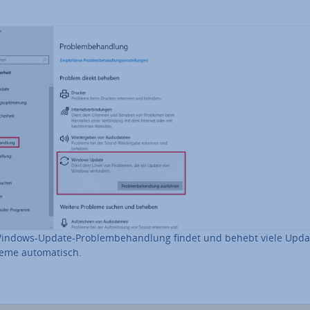
indows-Update-Pro­blem­be­hand­lung findet und behebt viele Upda
eme au­to­ma­tisch.