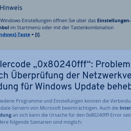
Hinweis
 Windows-Ein­stel­lun­gen öffnen Sie über das
Ein­stel­lun­gen-
mbol
im Startmenü oder mit der Tas­ten­kom­bi­na­ti­on
ndows]-Taste
+ [i]
.
­ler­code „0x80240fff“: Problem
ch Über­prü­fung der Netz­werk­v
­dung für Windows Update behe
ie­de­ne Programme und Ein­stel­lun­gen können die Ver­bin­d
ate-Servern von Microsoft be­ein­träch­ti­gen. Auch die
In­ter
n­dung
an sich kann die Ursache für den 0x80240fff-Error sein
de­re folgende Szenarien sind möglich: