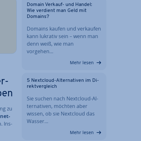
Domain Verkauf- und Handel:
Wie verdient man Geld mit
Domains?
Domains kaufen und verkaufen
kann lukrativ sein – wenn man
denn weiß, wie man
vorgehen…
Mehr lesen
er­
5 Nextcloud-Al­ter­na­ti­ven im Di­
rekt­ver­gleich
ben
Sie suchen nach Nextcloud-Al­
ter­na­ti­ven, möchten aber
ung zu
wissen, ob sie Nextcloud das
­net­
Wasser…
. Ins­
Mehr lesen