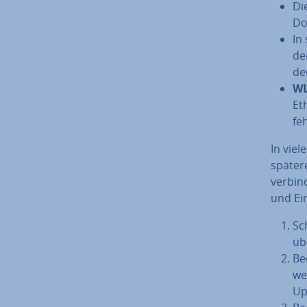
Di
Do
In
de
de
WL
Et
feh
In viel
spätere
ver­bin
und Ein
Sch
üb
Be
we
Up