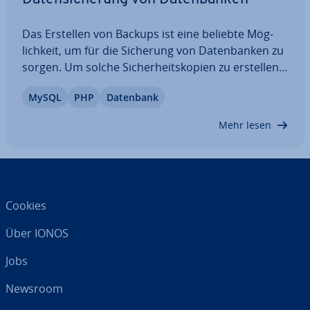
Das Erstellen von Backups ist eine beliebte Mög­
lich­keit, um für die Sicherung von Da­ten­ban­ken zu
sorgen. Um solche Si­cher­heits­ko­pien zu erstellen,
bedarf es al­ler­dings zu­sätz­li­cher Hardware und
MySQL
PHP
Datenbank
der Ein­rich­tung passender Backup-Struk­tu­ren. Wie
sichern Sie das eigene Netzwerk bzw.…
Mehr lesen
Cookies
Über IONOS
Jobs
Newsroom