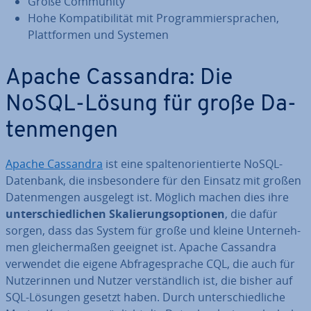
Große Community
Hohe Kom­pa­ti­bi­li­tät mit Pro­gram­mier­spra­chen,
Platt­for­men und Systemen
Apache Cassandra: Die
NoSQL-Lösung für große Da­
ten­men­gen
Apache Cassandra
ist eine spal­ten­ori­en­tier­te NoSQL-
Datenbank, die ins­be­son­de­re für den Einsatz mit großen
Da­ten­men­gen ausgelegt ist. Möglich machen dies ihre
un­ter­schied­li­chen Ska­lie­rungs­op­tio­nen
, die dafür
sorgen, dass das System für große und kleine Un­ter­neh­
men glei­cher­ma­ßen geeignet ist. Apache Cassandra
verwendet die eigene Ab­fra­ge­spra­che CQL, die auch für
Nut­ze­rin­nen und Nutzer ver­ständ­lich ist, die bisher auf
SQL-Lösungen gesetzt haben. Durch un­ter­schied­li­che