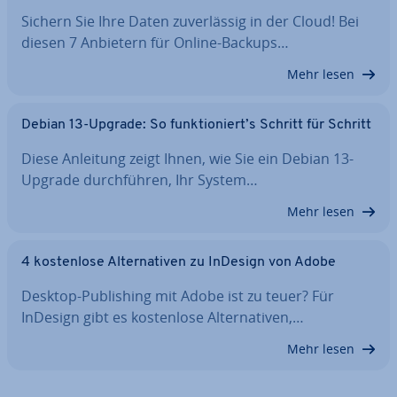
Sichern Sie Ihre Daten zu­ver­läs­sig in der Cloud! Bei
diesen 7 Anbietern für Online-Backups…
Mehr lesen
Debian 13-Upgrade: So funk­tio­niert’s Schritt für Schritt
Diese Anleitung zeigt Ihnen, wie Sie ein Debian 13-
Upgrade durch­füh­ren, Ihr System…
Mehr lesen
4 kos­ten­lo­se Al­ter­na­ti­ven zu InDesign von Adobe
Desktop-Pu­bli­shing mit Adobe ist zu teuer? Für
InDesign gibt es kos­ten­lo­se Al­ter­na­ti­ven,…
Mehr lesen