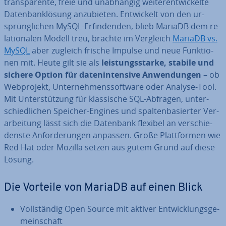
trans­pa­ren­te, freie und un­ab­hän­gig wei­ter­ent­wi­ckel­te
Da­ten­bank­lö­sung an­zu­bie­ten. Ent­wi­ckelt von den ur­
sprüng­li­chen MySQL-Er­fin­den­den, blieb MariaDB dem re­
la­tio­na­len Modell treu, brachte im Vergleich
MariaDB vs.
MySQL
aber zugleich frische Impulse und neue Funk­tio­
nen mit. Heute gilt sie als
leis­tungs­star­ke, stabile und
sichere Option für da­ten­in­ten­si­ve An­wen­dun­gen
– ob
Web­pro­jekt, Un­ter­neh­mens­soft­ware oder Analyse-Tool.
Mit Un­ter­stüt­zung für klas­si­sche SQL-Abfragen, un­ter­
schied­li­chen Speicher-Engines und spal­ten­ba­sier­ter Ver­
ar­bei­tung lässt sich die Datenbank flexibel an ver­schie­
dens­te An­for­de­run­gen anpassen. Große Platt­for­men wie
Red Hat oder Mozilla setzen aus gutem Grund auf diese
Lösung.
Die Vorteile von MariaDB auf einen Blick
Voll­stän­dig Open Source mit aktiver Ent­wick­lungs­ge­
mein­schaft