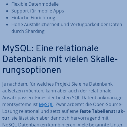
Flexible Da­ten­mo­del­le
Support für mobile Apps
Einfache Ein­rich­tung
Hohe Aus­fall­si­cher­heit und Ver­füg­bar­keit der Daten
durch Sharding
MySQL: Eine re­la­tio­na­le
Datenbank mit vielen Ska­lie­
rungs­op­tio­nen
Je nachdem, für welches Projekt Sie eine Datenbank
aufsetzen möchten, kann aber auch der re­la­tio­na­le
Ansatz passen. Eines der besten SQL-Da­ten­bank­ma­nage­
ment­sys­te­me ist
MySQL
. Zwar arbeitet die Open-Source-
Lösung re­la­tio­nal und setzt auf eine
feste Ta­bel­len­struk­
tur
, sie lässt sich aber dennoch her­vor­ra­gend mit
NoSQL-Da­ten­ban­ken kom­bi­nie­ren. Viele bekannte Un­ter­