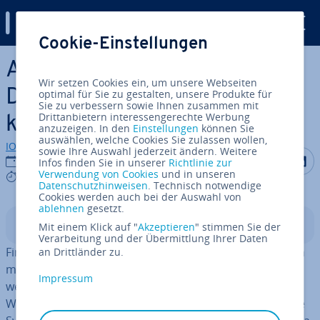
Digital Guide
Cookie-Einstellungen
Zum Haupt­in­halt springen
Al­ter­na­ti­ven zu Firebase:
Wir setzen Cookies ein, um unsere Webseiten
Diese sechs Da­ten­ban­ken
optimal für Sie zu gestalten, unsere Produkte für
Sie zu verbessern sowie Ihnen zusammen mit
Drittanbietern interessengerechte Werbung
können über­zeu­gen
anzuzeigen. In den
Einstellungen
können Sie
auswählen, welche Cookies Sie zulassen wollen,
IONOS Redaktion
sowie Ihre Auswahl jederzeit ändern. Weitere
Auf Facebo
Auf Tw
A
29.04.2025
Infos finden Sie in unserer
Richtlinie zur
Verwendung von Cookies
und in unseren
8 mins
Datenschutzhinweisen
. Technisch notwendige
Cookies werden auch bei der Auswahl von
ablehnen
gesetzt.
In­halts­ver­zeich­nis
Mit einem Klick auf "
Akzeptieren
" stimmen Sie der
Verarbeitung und der Übermittlung Ihrer Daten
Firebase ist eine Datenbank, die für die Ent­wick­lung von
an Drittländer zu.
mobilen und Web­an­wen­dun­gen sehr beliebt ist. Auch
Impressum
wenn die Lösung von Google in vielen Fällen eine gute
Wahl ist, kann es je nach Ein­satz­zweck auch pas­sen­de­re