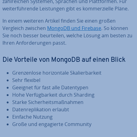
zahl­rei­chen Systemen, Sprachen und Platt­for­men. Für
wei­ter­füh­ren­de Leis­tun­gen gibt es kom­mer­zi­el­le Pläne.
In einem weiteren Artikel finden Sie einen großen
Vergleich zwischen
MongoDB und Firebase
. So können
Sie noch besser be­ur­tei­len, welche Lösung am besten zu
Ihren An­for­de­run­gen passt.
Die Vorteile von MongoDB auf einen Blick
Gren­zen­lo­se ho­ri­zon­ta­le Ska­lier­bar­keit
Sehr flexibel
Geeignet für fast alle Da­ten­ty­pen
Hohe Ver­füg­bar­keit durch Sharding
Starke Si­cher­heits­maß­nah­men
Da­ten­re­pli­ka­ti­on erlaubt
Einfache Nutzung
Große und en­ga­gier­te Community