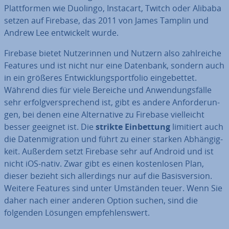
Platt­for­men wie Duolingo, Instacart, Twitch oder Alibaba
setzen auf Firebase, das 2011 von James Tamplin und
Andrew Lee ent­wi­ckelt wurde.
Firebase bietet Nut­ze­rin­nen und Nutzern also zahl­rei­che
Features und ist nicht nur eine Datenbank, sondern auch
in ein größeres Ent­wick­lungs­port­fo­lio ein­ge­bet­tet.
Während dies für viele Bereiche und An­wen­dungs­fäl­le
sehr er­folg­ver­spre­chend ist, gibt es andere An­for­de­run­
gen, bei denen eine Al­ter­na­ti­ve zu Firebase viel­leicht
besser geeignet ist. Die
strikte Ein­bet­tung
limitiert auch
die Da­ten­mi­gra­ti­on und führt zu einer starken Ab­hän­gig­
keit. Außerdem setzt Firebase sehr auf Android und ist
nicht iOS-nativ. Zwar gibt es einen kos­ten­lo­sen Plan,
dieser bezieht sich al­ler­dings nur auf die Ba­sis­ver­si­on.
Weitere Features sind unter Umständen teuer. Wenn Sie
daher nach einer anderen Option suchen, sind die
folgenden Lösungen emp­feh­lens­wert.