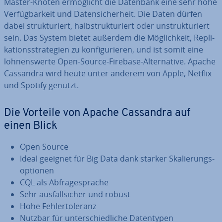
Master-Knoten er­mög­licht die Datenbank eine sehr hohe
Ver­füg­bar­keit und Da­ten­si­cher­heit. Die Daten dürfen
dabei struk­tu­riert, halb­struk­tu­riert oder un­struk­tu­riert
sein. Das System bietet außerdem die Mög­lich­keit, Re­pli­
ka­ti­ons­stra­te­gien zu kon­fi­gu­rie­ren, und ist somit eine
loh­nens­wer­te Open-Source-Firebase-Al­ter­na­ti­ve. Apache
Cassandra wird heute unter anderem von Apple, Netflix
und Spotify genutzt.
Die Vorteile von Apache Cassandra auf
einen Blick
Open Source
Ideal geeignet für Big Data dank starker Ska­lie­rungs­
op­tio­nen
CQL als Ab­fra­ge­spra­che
Sehr aus­fall­si­cher und robust
Hohe Feh­ler­to­le­ranz
Nutzbar für un­ter­schied­li­che Da­ten­ty­pen