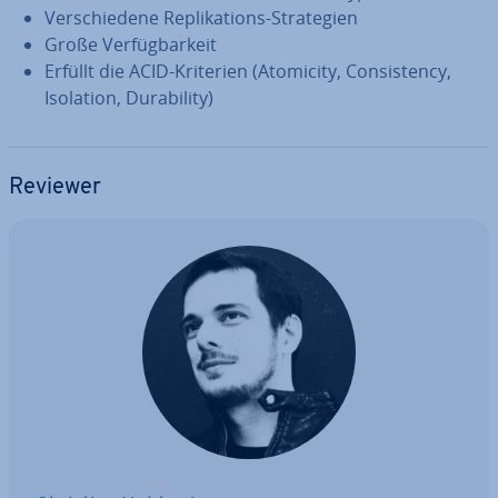
Ver­schie­de­ne Re­pli­ka­ti­ons-Stra­te­gien
Große Ver­füg­bar­keit
Erfüllt die ACID-Kriterien (Atomicity, Con­sis­ten­cy,
Isolation, Du­ra­bi­li­ty)
Reviewer