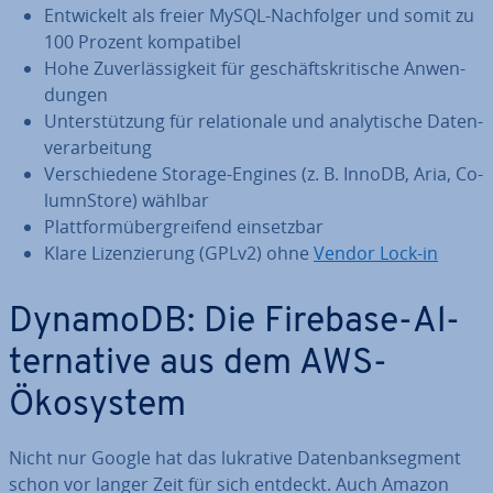
Ent­wi­ckelt als freier MySQL-Nach­fol­ger und somit zu
100 Prozent kom­pa­ti­bel
Hohe Zu­ver­läs­sig­keit für ge­schäfts­kri­ti­sche An­wen­
dun­gen
Un­ter­stüt­zung für re­la­tio­na­le und ana­ly­ti­sche Da­ten­
ver­ar­bei­tung
Ver­schie­de­ne Storage-Engines (z. B. InnoDB, Aria, Co­
lum­nS­to­re) wählbar
Platt­form­über­grei­fend ein­setz­bar
Klare Li­zen­zie­rung (GPLv2) ohne
Vendor Lock-in
DynamoDB: Die Firebase-Al­
ter­na­ti­ve aus dem AWS-
Ökosystem
Nicht nur Google hat das lukrative Da­ten­bank­seg­ment
schon vor langer Zeit für sich entdeckt. Auch Amazon