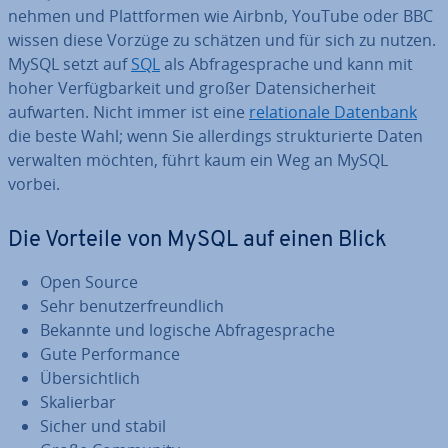
neh­men und Platt­for­men wie Airbnb, YouTube oder BBC
wissen diese Vorzüge zu schätzen und für sich zu nutzen.
MySQL setzt auf
SQL
als Ab­fra­ge­spra­che und kann mit
hoher Ver­füg­bar­keit und großer Da­ten­si­cher­heit
aufwarten. Nicht immer ist eine
re­la­tio­na­le Datenbank
die beste Wahl; wenn Sie al­ler­dings struk­tu­rier­te Daten
verwalten möchten, führt kaum ein Weg an MySQL
vorbei.
Die Vorteile von MySQL auf einen Blick
Open Source
Sehr be­nut­zer­freund­lich
Bekannte und logische Ab­fra­ge­spra­che
Gute Per­for­mance
Über­sicht­lich
Ska­lier­bar
Sicher und stabil