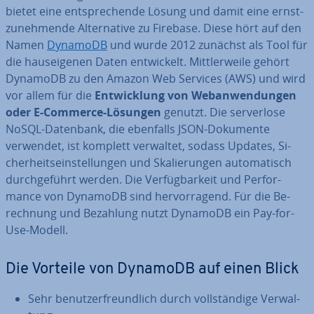
bietet eine ent­spre­chen­de Lösung und damit eine ernst­
zu­neh­men­de Al­ter­na­ti­ve zu Firebase. Diese hört auf den
Namen
DynamoDB
und wurde 2012 zunächst als Tool für
die haus­ei­ge­nen Daten ent­wi­ckelt. Mitt­ler­wei­le gehört
DynamoDB zu den Amazon Web Services (AWS) und wird
vor allem für die
Ent­wick­lung von Web­an­wen­dun­gen
oder E-Commerce-Lösungen
genutzt. Die ser­ver­lo­se
NoSQL-Datenbank, die ebenfalls JSON-Dokumente
verwendet, ist komplett verwaltet, sodass Updates, Si­
cher­heits­ein­stel­lun­gen und Ska­lie­run­gen au­to­ma­tisch
durch­ge­führt werden. Die Ver­füg­bar­keit und Per­for­
mance von DynamoDB sind her­vor­ra­gend. Für die Be­
rech­nung und Bezahlung nutzt DynamoDB ein Pay-for-
Use-Modell.
Die Vorteile von DynamoDB auf einen Blick
Sehr be­nut­zer­freund­lich durch voll­stän­di­ge Ver­wal­