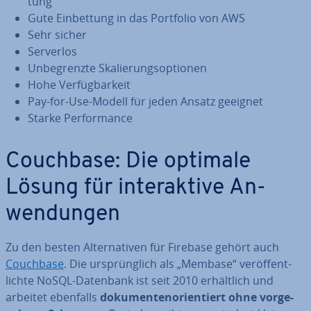
tung
Gute Ein­bet­tung in das Portfolio von AWS
Sehr sicher
Serverlos
Un­be­grenz­te Ska­lie­rungs­op­tio­nen
Hohe Ver­füg­bar­keit
Pay-for-Use-Modell für jeden Ansatz geeignet
Starke Per­for­mance
Couchbase: Die optimale
Lösung für in­ter­ak­ti­ve An­
wen­dun­gen
Zu den besten Al­ter­na­ti­ven für Firebase gehört auch
Couchbase
. Die ur­sprüng­lich als „Membase“ ver­öf­fent­
lich­te NoSQL-Datenbank ist seit 2010 er­hält­lich und
arbeitet ebenfalls
do­ku­men­ten­ori­en­tiert ohne vor­ge­