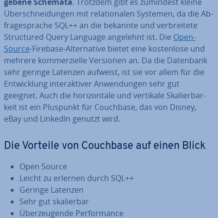
ge­be­ne Schemata
. Trotzdem gibt es zumindest kleine
Über­schnei­dun­gen mit re­la­tio­na­len Systemen, da die Ab­
fra­ge­spra­che SQL++ an die bekannte und ver­brei­te­te
Struc­tu­red Query Language angelehnt ist. Die
Open-
Source
-Firebase-Al­ter­na­ti­ve bietet eine kos­ten­lo­se und
mehrere kom­mer­zi­el­le Versionen an. Da die Datenbank
sehr geringe Latenzen aufweist, ist sie vor allem für die
Ent­wick­lung in­ter­ak­ti­ver An­wen­dun­gen sehr gut
geeignet. Auch die ho­ri­zon­ta­le und vertikale Ska­lier­bar­
keit ist ein Pluspunkt für Couchbase, das von Disney,
eBay und LinkedIn genutzt wird.
Die Vorteile von Couchbase auf einen Blick
Open Source
Leicht zu erlernen durch SQL++
Geringe Latenzen
Sehr gut ska­lier­bar
Über­zeu­gen­de Per­for­mance