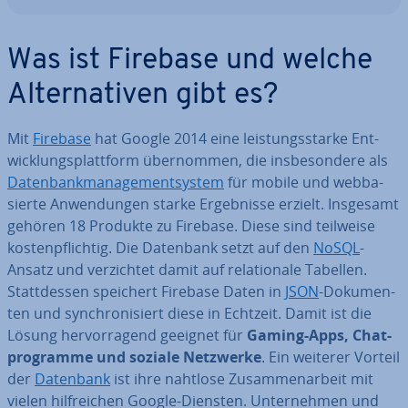
Was ist Firebase und welche
Al­ter­na­ti­ven gibt es?
Mit
Firebase
hat Google 2014 eine leis­tungs­star­ke Ent­
wick­lungs­platt­form über­nom­men, die ins­be­son­de­re als
Da­ten­bank­ma­nage­ment­sys­tem
für mobile und web­ba­
sier­te An­wen­dun­gen starke Er­geb­nis­se erzielt. Insgesamt
gehören 18 Produkte zu Firebase. Diese sind teilweise
kos­ten­pflich­tig. Die Datenbank setzt auf den
NoSQL
-
Ansatz und ver­zich­tet damit auf re­la­tio­na­le Tabellen.
Statt­des­sen speichert Firebase Daten in
JSON
-Do­ku­men­
ten und syn­chro­ni­siert diese in Echtzeit. Damit ist die
Lösung her­vor­ra­gend geeignet für
Gaming-Apps, Chat­
pro­gram­me und soziale Netzwerke
. Ein weiterer Vorteil
der
Datenbank
ist ihre nahtlose Zu­sam­men­ar­beit mit
vielen hilf­rei­chen Google-Diensten. Un­ter­neh­men und