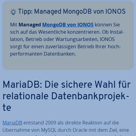
Tipp: Managed MongoDB von IONOS
Mit
Managed
MongoDB von IONOS
können Sie
sich auf das We­sent­li­che kon­zen­trie­ren. Ob In­stal­
la­ti­on, Betrieb oder War­tungs­ar­bei­ten, IONOS
sorgt für einen zu­ver­läs­si­gen Betrieb Ihrer hoch­
per­for­man­ten Da­ten­ban­ken.
MariaDB: Die sichere Wahl für
re­la­tio­na­le Da­ten­bank­pro­jek­
te
MariaDB
entstand 2009 als direkte Reaktion auf die
Übernahme von MySQL durch Oracle mit dem Ziel, eine