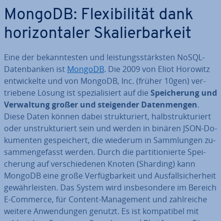
MongoDB: Fle­xi­bi­li­tät dank
ho­ri­zon­ta­ler Ska­lier­bar­keit
Eine der be­kann­tes­ten und leis­tungs­stärks­ten NoSQL-
Da­ten­ban­ken ist
MongoDB
. Die 2009 von Eliot Horowitz
ent­wi­ckel­te und von MongoDB, Inc. (früher 10gen) ver­
trie­be­ne Lösung ist spe­zia­li­siert auf die
Spei­che­rung und
Ver­wal­tung großer und stei­gen­der Da­ten­men­gen
.
Diese Daten können dabei struk­tu­riert, halb­struk­tu­riert
oder un­struk­tu­riert sein und werden in binären JSON-Do­
ku­men­ten ge­spei­chert, die wiederum in Samm­lun­gen zu­
sam­men­ge­fasst werden. Durch die par­ti­tio­nier­te Spei­
che­rung auf ver­schie­de­nen Knoten (Sharding) kann
MongoDB eine große Ver­füg­bar­keit und Aus­fall­si­cher­heit
ge­währ­leis­ten. Das System wird ins­be­son­de­re im Bereich
E-Commerce, für Content-Ma­nage­ment und zahl­rei­che
weitere An­wen­dun­gen genutzt. Es ist kom­pa­ti­bel mit