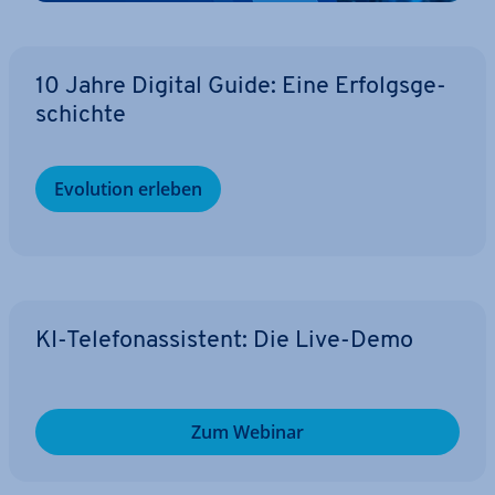
10 Jahre Digital Guide: Eine Er­folgs­ge­
schich­te
Evolution erleben
KI-Te­le­fon­as­sis­tent: Die Live-Demo
Zum Webinar