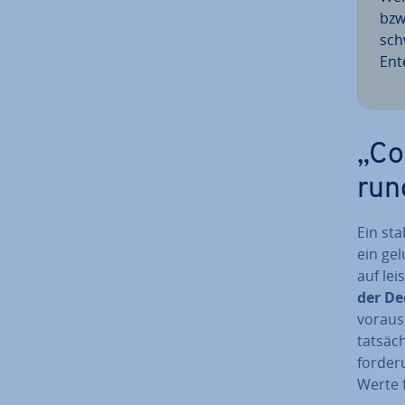
bzw
sch
En­
„Co
run
Ein sta
ein ge­
auf lei
der De
vor­aus
tat­säc
for­de­
Werte f