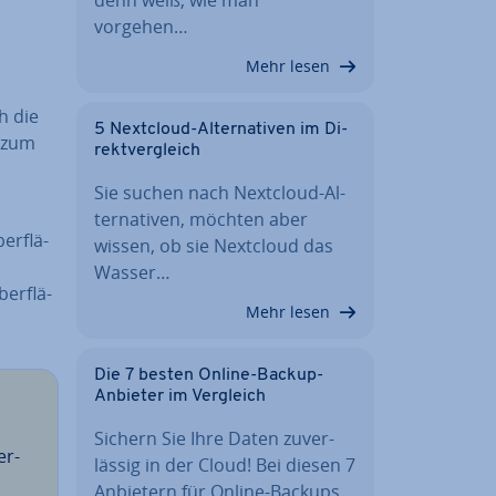
vorgehen…
Mehr lesen
h die
5 Nextcloud-Al­ter­na­ti­ven im Di­
 zum
rekt­ver­gleich
Sie suchen nach Nextcloud-Al­
ter­na­ti­ven, möchten aber
er­flä­
wissen, ob sie Nextcloud das
Wasser…
er­flä­
Mehr lesen
Die 7 besten Online-Backup-
Anbieter im Vergleich
Sichern Sie Ihre Daten zu­ver­
er­
läs­sig in der Cloud! Bei diesen 7
Anbietern für Online-Backups…