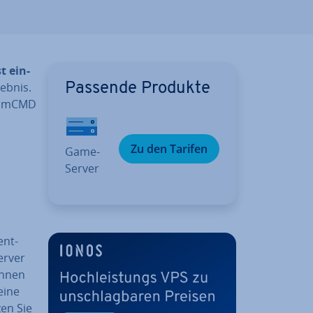
t ein­
leb­nis.
Passende Produkte
teamCMD
Zu den Tarifen
Game-
Server
ent­
erver
önnen
eine
zen Sie