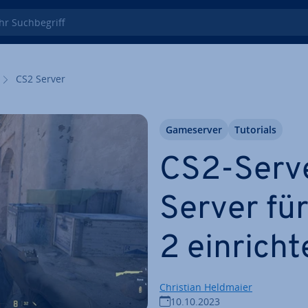
 Such­be­griff
CS2 Server
Game­ser­ver
Tutorials
CS2-Serve
Server fü
2 ein­rich­
Christian Heldmaier
10.10.2023