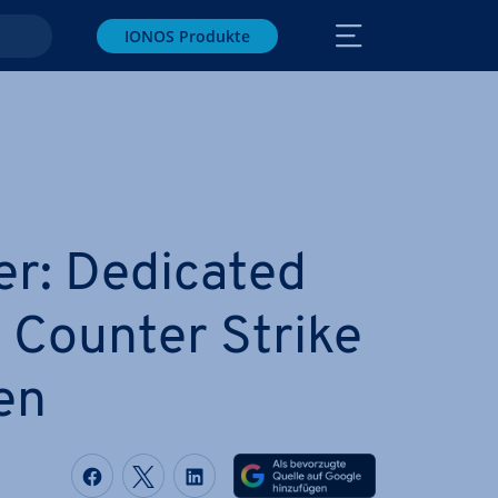
IONOS Produkte
r: Dedicated
r Counter Strike
ten
Auf Facebook teilen
Auf Twitter teilen
Auf LinkedIn teilen