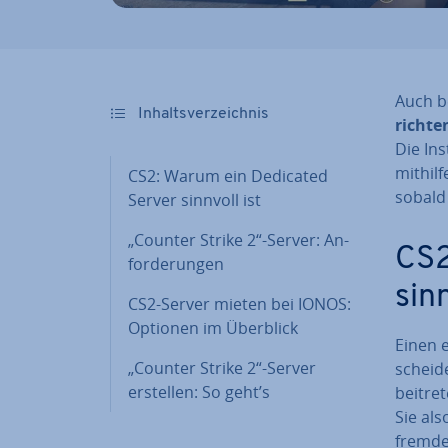
Auch be
In­halts­ver­zeich­nis
rich­t
Die In
mithilf
CS2: Warum ein Dedicated
sobald
Server sinnvoll ist
„Counter Strike 2“-Server: An­
CS2
for­de­run­gen
sinn
CS2-Server mieten bei IONOS:
Optionen im Überblick
Einen e
„Counter Strike 2“-Server
schei­d
erstellen: So geht’s
beitret
Sie als
fremden