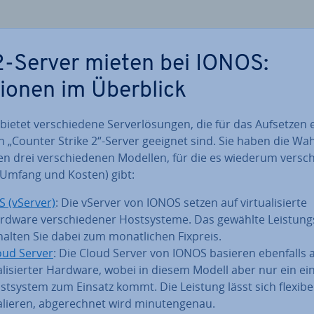
-Server mieten bei IONOS:
ionen im Überblick
ietet ver­schie­de­ne Ser­ver­lö­sun­gen, die für das Aufsetzen 
n „Counter Strike 2“-Server geeignet sind. Sie haben die Wah
n drei ver­schie­de­nen Modellen, für die es wiederum ver­sch
 (Umfang und Kosten) gibt:
S (vServer)
: Die vServer von IONOS setzen auf vir­tua­li­sier­te
rdware ver­schie­de­ner Host­sys­te­me. Das gewählte Leis­tungs
halten Sie dabei zum mo­nat­li­chen Fixpreis.
oud Server
: Die Cloud Server von IONOS basieren ebenfalls a
a­li­sier­ter Hardware, wobei in diesem Modell aber nur ein ei
st­sys­tem zum Einsatz kommt. Die Leistung lässt sich flexibe
lieren, ab­ge­rech­net wird mi­nu­ten­ge­nau.