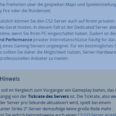
he Frei­hei­ten über die ge­spiel­ten Maps und Spiel­ein­stel­lun
y Fire oder die Run­den­zeit.
sätz­lich können Sie den CS2-Server auch auf Ihrem privaten
s-Gerät hosten. In diesem Fall ist der Dedicated Server ab
line, wenn Sie Ihren PC ein­ge­schal­tet haben. Zudem ist di
und Per­for­mance
privater In­ter­net­an­schlüs­se häufig für das
 eines Gaming-Servers un­ge­eig­net. Für ein best­mög­li­ches S
is sollten Sie daher die Mög­lich­keit nutzen, Server-Hardware
ro­fes­sio­nel­len Anbieter zu mieten.
Hinweis
 soll im Vergleich zum Vorgänger ein Gameplay bieten, das 
hän­gig von der
Tickrate des Servers
ist. Die Tickrate, also wi
 der Server pro Sekunde ak­tua­li­siert wird, spielt bei einem
unter Strike 2“-Server dem­zu­fol­ge keine große Rolle mehr.
n Sie jedoch bei­spiels­wei­se auch einen
CS:GO-Server erstel