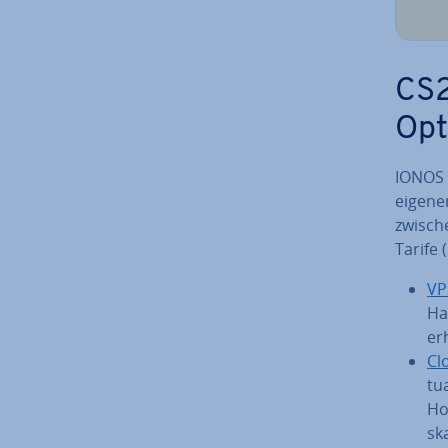
CS2
Opt
IONOS b
eigene
zwische
Tarife
VP
Ha
er
Cl
tu
Ho
ska