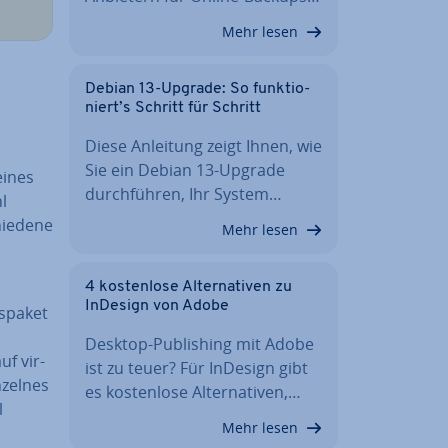
Mehr lesen
Debian 13-Upgrade: So funk­tio­
niert’s Schritt für Schritt
Diese Anleitung zeigt Ihnen, wie
Sie ein Debian 13-Upgrade
eines
durch­füh­ren, Ihr System…
l
ie­de­ne
Mehr lesen
4 kos­ten­lo­se Al­ter­na­ti­ven zu
InDesign von Adobe
­pa­ket
Desktop-Pu­bli­shing mit Adobe
uf vir­
ist zu teuer? Für InDesign gibt
nzelnes
es kos­ten­lo­se Al­ter­na­ti­ven,…
l
Mehr lesen