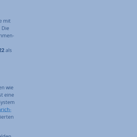
e mit
. Die
am­men­
22
als
en wie
st eine
System
rich­
er­ten
elden