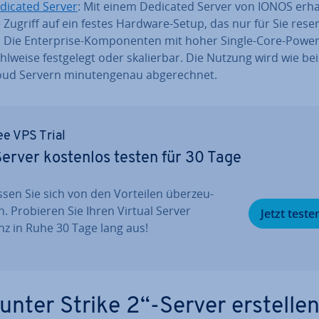
dicated Server
: Mit einem Dedicated Server von IONOS erha
e Zugriff auf ein festes Hardware-Setup, das nur für Sie re­ser­
t. Die En­ter­pri­se-Kom­po­nen­ten mit hoher Single-Core-Powe
hlweise fest­ge­legt oder ska­lier­bar. Die Nutzung wird wie be
oud Servern mi­nu­ten­ge­nau ab­ge­rech­net.
ee VPS Trial
erver kostenlos testen für 30 Tage
ssen Sie sich von den Vorteilen über­zeu­
n. Probieren Sie Ihren Virtual Server
Jetzt teste
nz in Ruhe 30 Tage lang aus!
unter Strike 2“-Server erstellen