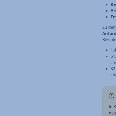
Re
Ar
Fes
Zu den 
An­for­
Beispie
1,
51
ch
32 
ch
In K
na­