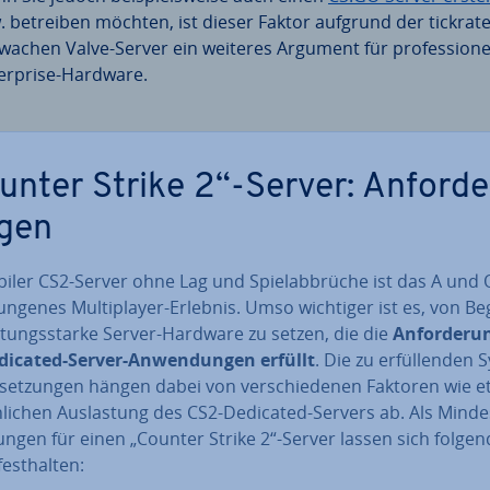
. betreiben möchten, ist dieser Faktor aufgrund der tick­ra­t
wa­chen Valve-Server ein weiteres Argument für pro­fes­sio­nel
ter­pri­se-Hardware.
unter Strike 2“-Server: An­for­de
­gen
biler CS2-Server ohne Lag und Spiel­ab­brü­che ist das A und 
lun­ge­nes Mul­ti­play­er-Erlebnis. Umso wichtiger ist es, von B
s­tungs­star­ke Server-Hardware zu setzen, die die
An­for­de­ru
dicated-Server-An­wen­dun­gen erfüllt
. Die zu er­fül­len­den 
­set­zun­gen hängen dabei von ver­schie­de­nen Faktoren wie 
h­li­chen Aus­las­tung des CS2-Dedicated-Servers ab. Als Min­de
run­gen für einen „Counter Strike 2“-Server lassen sich folge
est­hal­ten: