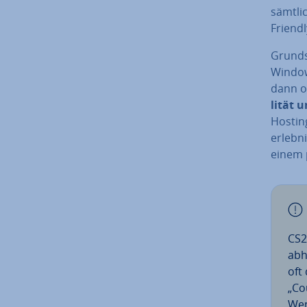
sämtlic
Friendl
Grund­
Window
dann on
li­tät 
Hosting
erleb­n
einem p
CS2
ab­
oft
„Co
Wen