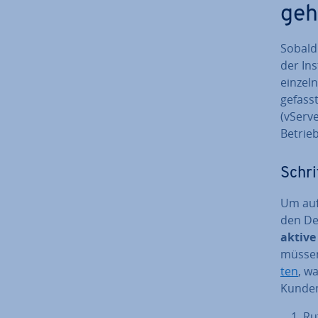
geh
Sobald 
der In­
einzeln
ge­fass
(vServ
Be­trie
Schri
Um auf
den Ded
aktive 
müssen
ten
, w
Kun­den
Ru