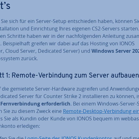
t’s
Sie sich für ein Server-Setup ent­schie­den haben, können Si
stal­la­ti­on und Ein­rich­tung Ihres eigenen CS2-Servers starten
en Schritte haben wir in der nach­fol­gen­den Anleitung zu­s
t. Bei­spiel­haft greifen wir dabei auf das Hosting von IONOS
er, Cloud Server, Dedicated Server) und
Windows Server 20
bs­sys­tem zurück.
tt 1: Remote-Ver­bin­dung zum Server aufbauen
 die gemietete Server-Hardware zugreifen und An­wen­dun­g
icated Server für Counter Strike 2 in­stal­lie­ren zu können, i
Fern­ver­bin­dung er­for­der­lich
. Bei einem Windows-Server-
 Sie zu diesem Zweck eine
Remote-Desktop-Ver­bin­dung ein­
as Sie als Kundin oder Kunde von IONOS bequem im web­ba­si
­kon­to erledigen:
fen Sie die
Login-Seite des IONOS Kun­den­kon­tos
auf und m