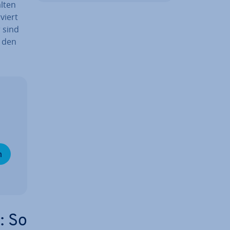
lten
viert
r sind
i den
n
: So