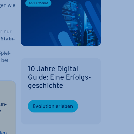
­gen wie
er nur
e
Sta­bi­
piel­
 bei
10 Jahre Digital
Guide: Eine Er­folgs­
ge­schich­te
un­
Evolution erleben
e
len