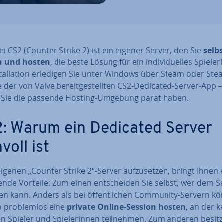
i CS2 (Counter Strike 2) ist ein eigener Server, den Sie
selbs
en und hosten
, die beste Lösung für ein in­di­vi­du­el­les Spiel­er
­stal­la­ti­on erledigen Sie unter Windows über Steam oder S
e der von Valve be­reit­ge­stell­ten CS2-Dedicated-Server-App –
 Sie die passende Hosting-Umgebung parat haben.
: Warum ein Dedicated Server
voll ist
igenen „Counter Strike 2“-Server auf­zu­set­zen, bringt Ihnen 
en­de Vorteile: Zum einen ent­schei­den Sie selbst, wer dem S
en kann. Anders als bei öf­fent­li­chen Community-Servern k
o pro­blem­los eine
private Online-Session hosten
, an der k
 Spieler und Spie­le­rin­nen teil­neh­men. Zum anderen besit