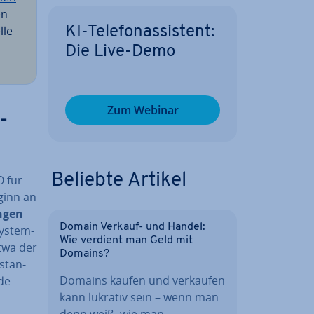
en­
­le
KI-Te­le­fon­as­sis­tent:
Die Live-Demo
Zum Webinar
­
Beliebte Artikel
O für
eginn an
n­gen
Domain Verkauf- und Handel:
Sys­tem­
Wie verdient man Geld mit
etwa der
Domains?
st­an­
Domains kaufen und verkaufen
nde
kann lukrativ sein – wenn man
denn weiß, wie man