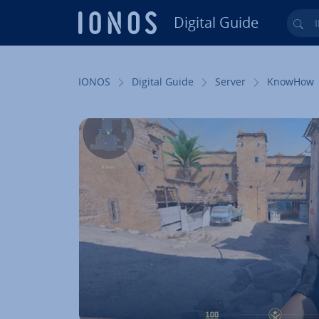
Digital Guide
Ihr
Zum Haupt­in­halt springen
IONOS
Digital Guide
Server
KnowHow