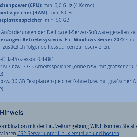
­chen­power (CPU)
: min. 3,0 GHz (4 Kerne)
­beits­spei­cher (RAM)
: min. 6 GB
t­plat­ten­spei­cher
: min. 50 GB
An­for­de­run­gen der Dedicated-Server-Software gesellen sic
de­run­gen Be­triebs­sys­tems
. Für
Windows Server 2022
sind
l zu­sätz­lich folgende Res­sour­cen zu re­ser­vie­ren:
4-GHz-Prozessor (64-Bit)
2 MB bzw. 2 GB Ar­beits­spei­cher (ohne bzw. mit gra­fi­scher Ob
e)
bzw. 36 GB Fest­plat­ten­spei­cher (ohne bzw. mit gra­fi­scher Ob
e)
Hinweis
om­bi­na­ti­on mit der Lauf­zeit­um­ge­bung WINE können Sie al­t
tiv Ihren
CS2-Server unter Linux erstellen und hosten
!