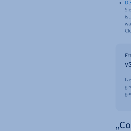
De
Si
is
wa
Cl
Fr
vS
La
ge
ga
„Co