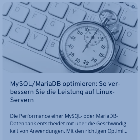
MySQL/MariaDB op­ti­mie­ren: So ver­
bes­sern Sie die Leistung auf Linux-
Servern
Die Per­for­mance einer MySQL- oder MariaDB-
Datenbank ent­schei­det mit über die Ge­schwin­dig­
keit von An­wen­dun­gen. Mit den richtigen Op­ti­mie­
run­gen lassen sich Abfragen be­schleu­ni­gen, Res­