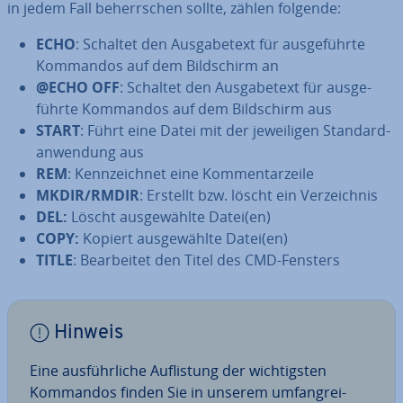
in jedem Fall be­herr­schen sollte, zählen folgende:
ECHO
: Schaltet den Aus­ga­be­text für aus­ge­führ­te
Kommandos auf dem Bild­schirm an
@ECHO OFF
: Schaltet den Aus­ga­be­text für aus­ge­
führ­te Kommandos auf dem Bild­schirm aus
START
: Führt eine Datei mit der je­wei­li­gen Stan­dard­
an­wen­dung aus
REM
: Kenn­zeich­net eine Kom­men­tar­zei­le
MKDIR/RMDIR
: Erstellt bzw. löscht ein Ver­zeich­nis
DEL:
Löscht aus­ge­wähl­te Datei(en)
COPY:
Kopiert aus­ge­wähl­te Datei(en)
TITLE
: Be­ar­bei­tet den Titel des CMD-Fensters
Hinweis
Eine aus­führ­li­che Auf­lis­tung der wich­tigs­ten
Kommandos finden Sie in unserem um­fang­rei­