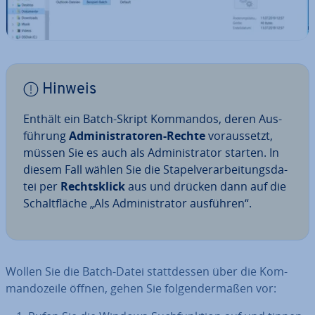
Hinweis
Enthält ein Batch-Skript Kommandos, deren Aus­
füh­rung
Ad­mi­nis­tra­to­ren-Rechte
vor­aus­setzt,
müssen Sie es auch als Ad­mi­nis­tra­tor starten. In
diesem Fall wählen Sie die Sta­pel­ver­ar­bei­tungs­da­
tei per
Rechts­klick
aus und drücken dann auf die
Schalt­flä­che „Als Ad­mi­nis­tra­tor ausführen“.
Wollen Sie die Batch-Datei statt­des­sen über die Kom­
man­do­zei­le öffnen, gehen Sie fol­gen­der­ma­ßen vor: