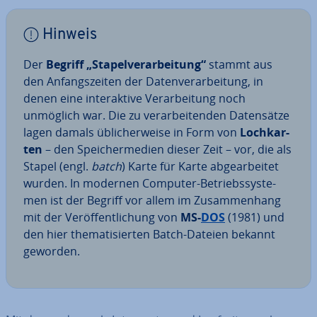
Hinweis
Der
Begriff „Sta­pel­ver­ar­bei­tung“
stammt aus
den An­fangs­zei­ten der Da­ten­ver­ar­bei­tung, in
denen eine in­ter­ak­ti­ve Ver­ar­bei­tung noch
unmöglich war. Die zu ver­ar­bei­ten­den Da­ten­sät­ze
lagen damals üb­li­cher­wei­se in Form von
Loch­kar­
ten
– den Spei­cher­me­di­en dieser Zeit – vor, die als
Stapel (engl.
batch
) Karte für Karte ab­ge­ar­bei­tet
wurden. In modernen Computer-Be­triebs­sys­te­
men ist der Begriff vor allem im Zu­sam­men­hang
mit der Ver­öf­fent­li­chung von
MS-
DOS
(1981) und
den hier the­ma­ti­sier­ten Batch-Dateien bekannt
geworden.