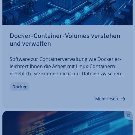
Docker-Container-Volumes verstehen
und verwalten
Software zur Con­tai­ner­ver­wal­tung wie Docker er­
leich­tert Ihnen die Arbeit mit Linux-Con­tai­nern
erheblich. Sie können nicht nur Dateien zwischen
Con­tai­nern aus­tau­schen, sondern auch Dateien
Docker
aus Con­tai­nern speichern. Dieser Artikel zeigt
Ihnen neben einem Überblick über das…
Mehr lesen