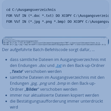
cd C:\Ausgangsverzeichnis

FOR %%f IN (*.doc *.txt) DO XCOPY C:\Ausgangsverzeich
FOR %%f IN (*.jpg *.png *.bmp) DO XCOPY C:\Ausgangsv
Der auf­ge­führ­te Batch-Be­fehls­code sorgt dafür, …
dass sämtliche Dateien im Aus­gangs­ver­zeich­nis mit
den Endungen
.doc
und
.txt
in den Back-up-Ordner
„
Texte
“ ver­scho­ben werden
sämtliche Dateien im Aus­gangs­ver­zeich­nis mit den
Endungen
.jpg, .png
und
.bmp
in den Back-up-
Ordner „
Bilder
“ ver­scho­ben werden
immer nur ak­tua­li­sier­te Dateien kopiert werden
die Be­stä­ti­gungs­auf­for­de­rung immer un­ter­drückt
wird