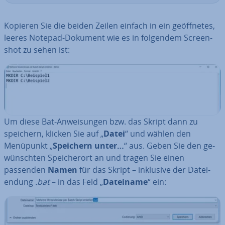
Kopieren Sie die beiden Zeilen einfach in ein ge­öff­ne­tes,
leeres Notepad-Dokument wie es in folgendem Screen­
shot zu sehen ist:
Um diese Bat-An­wei­sun­gen bzw. das Skript dann zu
speichern, klicken Sie auf „
Datei
“ und wählen den
Menüpunkt „
Speichern unter…
“ aus. Geben Sie den ge­
wünsch­ten Spei­cher­ort an und tragen Sie einen
passenden
Namen
für das Skript – inklusive der Da­tei­
endung
.bat
– in das Feld „
Dateiname
“ ein: