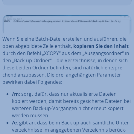
Wenn Sie eine Batch-Datei erstellen und ausführen, die
oben ab­ge­bil­de­te Zeile enthält,
kopieren Sie den Inhalt
durch den Befehl „XCOPY“ aus dem „Aus­gangs­ord­ner“ in
den „Back-up-Ordner“ – die Ver­zeich­nis­se, in denen sich
diese beiden Ordner befinden, sind natürlich ent­spre­
chend an­zu­pas­sen. Die drei an­ge­häng­ten Parameter
bewirken dabei Folgendes:
/m
: sorgt dafür, dass nur ak­tua­li­sier­te Dateien
kopiert werden, damit bereits ge­si­cher­te Dateien bei
weiteren Back-up-Vorgängen nicht erneut kopiert
werden müssen.
/e
: gibt an, dass beim Back-up auch sämtliche Un­ter­
ver­zeich­nis­se im an­ge­ge­be­nen Ver­zeich­nis be­rück­