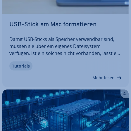
USB-Stick am Mac for­ma­tie­ren
Damit USB-Sticks als Speicher ver­wend­bar sind,
müssen sie über ein eigenes Da­tei­sys­tem
verfügen. Ist ein solches nicht vorhanden, lässt es
sich manuell hin­zu­fü­gen, indem man den USB-
Tutorials
Stick for­ma­tiert. Mac-User haben hierfür mit dem
Fest­plat­ten­dienst­pro­gramm das passende
Mehr lesen
Werkzeug…