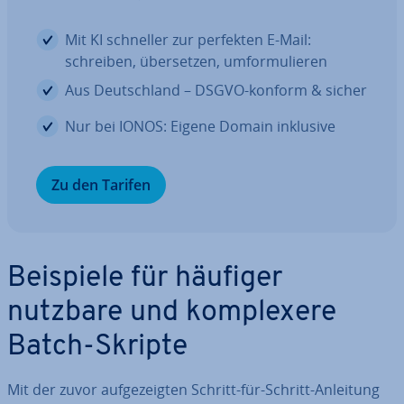
Mit KI schneller zur perfekten E-Mail:
schreiben, über­set­zen, um­for­mu­lie­ren
Aus Deutsch­land – DSGVO-konform & sicher
Nur bei IONOS: Eigene Domain inklusive
Zu den Tarifen
Beispiele für häufiger
nutzbare und kom­ple­xe­re
Batch-Skripte
Mit der zuvor auf­ge­zeig­ten Schritt-für-Schritt-Anleitung