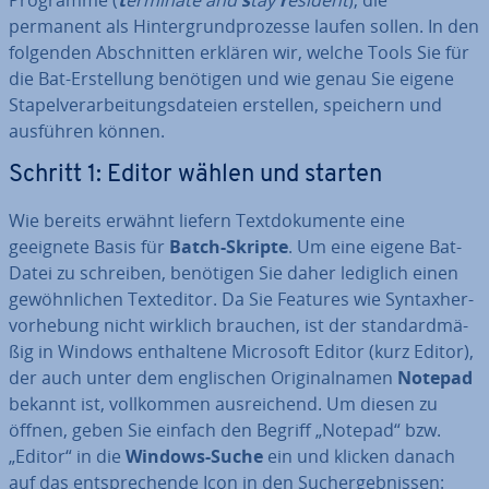
Programme (
t
erminate and
s
tay
r
esident
), die
permanent als Hin­ter­grund­pro­zes­se laufen sollen. In den
folgenden Ab­schnit­ten erklären wir, welche Tools Sie für
die Bat-Er­stel­lung benötigen und wie genau Sie eigene
Sta­pel­ver­ar­bei­tungs­da­tei­en erstellen, speichern und
ausführen können.
Schritt 1: Editor wählen und starten
Wie bereits erwähnt liefern Text­do­ku­men­te eine
geeignete Basis für
Batch-Skripte
. Um eine eigene Bat-
Datei zu schreiben, benötigen Sie daher lediglich einen
ge­wöhn­li­chen Text­edi­tor. Da Sie Features wie Syn­tax­her­
vor­he­bung nicht wirklich brauchen, ist der stan­dard­mä­
ßig in Windows ent­hal­te­ne Microsoft Editor (kurz Editor),
der auch unter dem eng­li­schen Ori­gi­nal­na­men
Notepad
bekannt ist, voll­kom­men aus­rei­chend. Um diesen zu
öffnen, geben Sie einfach den Begriff „Notepad“ bzw.
„Editor“ in die
Windows-Suche
ein und klicken danach
auf das ent­spre­chen­de Icon in den Such­ergeb­nis­sen: