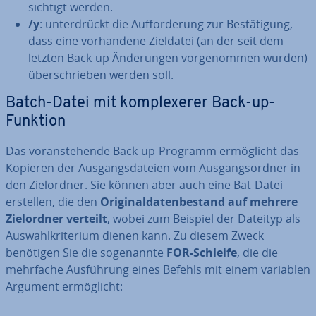
sich­tigt werden.
/y
: un­ter­drückt die Auf­for­de­rung zur Be­stä­ti­gung,
dass eine vor­han­de­ne Zieldatei (an der seit dem
letzten Back-up Än­de­run­gen vor­ge­nom­men wurden)
über­schrie­ben werden soll.
Batch-Datei mit kom­ple­xe­rer Back-up-
Funktion
Das vor­an­ste­hen­de Back-up-Programm er­mög­licht das
Kopieren der Aus­gangs­da­tei­en vom Aus­gangs­ord­ner in
den Ziel­ord­ner. Sie können aber auch eine Bat-Datei
erstellen, die den
Ori­gi­nal­da­ten­be­stand auf mehrere
Ziel­ord­ner verteilt
, wobei zum Beispiel der Dateityp als
Aus­wahl­kri­te­ri­um dienen kann. Zu diesem Zweck
benötigen Sie die so­ge­nann­te
FOR-Schleife
, die die
mehrfache Aus­füh­rung eines Befehls mit einem variablen
Argument er­mög­licht: