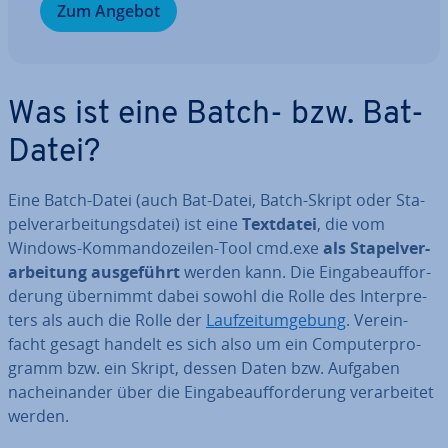
Zum Angebot
Was ist eine Batch- bzw. Bat-
Datei?
Eine Batch-Datei (auch Bat-Datei, Batch-Skript oder Sta­
pel­ver­ar­bei­tungs­da­tei) ist eine
Textdatei
, die vom
Windows-Kom­man­do­zei­len-Tool cmd.exe
als Sta­pel­ver­
ar­bei­tung aus­ge­führt
werden kann. Die Ein­ga­be­auf­for­
de­rung übernimmt dabei sowohl die Rolle des In­ter­pre­
ters als auch die Rolle der
Lauf­zeit­um­ge­bung
. Ver­ein­
facht gesagt handelt es sich also um ein Com­pu­ter­pro­
gramm bzw. ein Skript, dessen Daten bzw. Aufgaben
nach­ein­an­der über die Ein­ga­be­auf­for­de­rung ver­ar­bei­tet
werden.