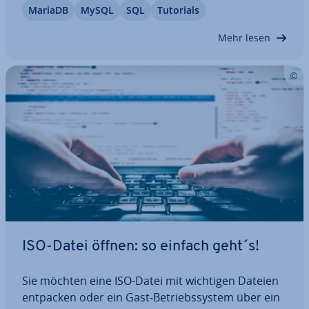
MariaDB
MySQL
SQL
Tutorials
sour­cen ef­fi­zi­en­ter nutzen und Engpässe
vermeiden. Dieser Artikel zeigt Ihnen Schritt für
Mehr lesen
Schritt,…
ISO-Datei öffnen: so einfach geht´s!
Sie möchten eine ISO-Datei mit wichtigen Dateien
entpacken oder ein Gast-Be­triebs­sys­tem über ein