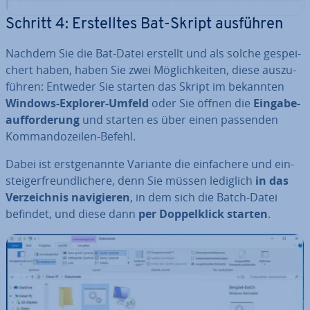
Schritt 4: Er­stell­tes Bat-Skript ausführen
Nachdem Sie die Bat-Datei erstellt und als solche ge­spei­
chert haben, haben Sie zwei Mög­lich­kei­ten, diese aus­zu­
füh­ren: Entweder Sie starten das Skript im bekannten
Windows-Explorer-Umfeld
oder Sie öffnen die
Ein­ga­be­
auf­for­de­rung
und starten es über einen passenden
Kom­man­do­zei­len-Befehl.
Dabei ist erst­ge­nann­te Variante die ein­fa­che­re und ein­
steig­er­freund­li­che­re, denn Sie müssen lediglich
in das
Ver­zeich­nis na­vi­gie­ren
, in dem sich die Batch-Datei
befindet, und diese dann
per Dop­pel­klick starten
.