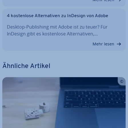
4 kos­ten­lo­se Al­ter­na­ti­ven zu InDesign von Adobe
Desktop-Pu­bli­shing mit Adobe ist zu teuer? Für
InDesign gibt es kos­ten­lo­se Al­ter­na­ti­ven,…
Mehr lesen
Ähnliche Artikel