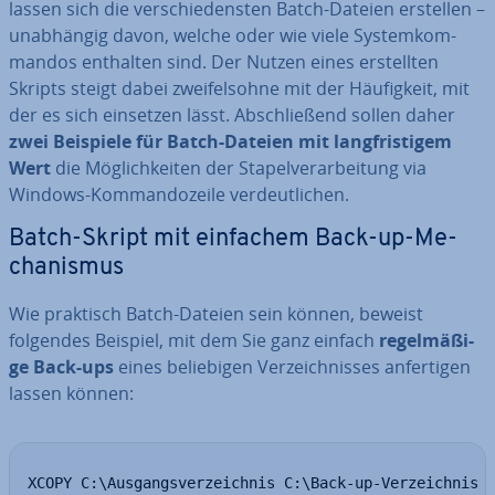
lassen sich die ver­schie­dens­ten Batch-Dateien erstellen –
un­ab­hän­gig davon, welche oder wie viele Sys­tem­kom­
man­dos enthalten sind. Der Nutzen eines er­stell­ten
Skripts steigt dabei zwei­fels­oh­ne mit der Häu­fig­keit, mit
der es sich einsetzen lässt. Ab­schlie­ßend sollen daher
zwei Beispiele für Batch-Dateien mit lang­fris­ti­gem
Wert
die Mög­lich­kei­ten der Sta­pel­ver­ar­bei­tung via
Windows-Kom­man­do­zei­le ver­deut­li­chen.
Batch-Skript mit einfachem Back-up-Me­
cha­nis­mus
Wie praktisch Batch-Dateien sein können, beweist
folgendes Beispiel, mit dem Sie ganz einfach
re­gel­mä­ßi­
ge Back-ups
eines be­lie­bi­gen Ver­zeich­nis­ses an­fer­ti­gen
lassen können:
XCOPY C:\Ausgangsverzeichnis C:\Back-up-Verzeichnis 