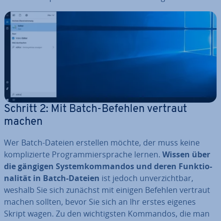
Schritt 2: Mit Batch-Befehlen vertraut
machen
Wer Batch-Dateien erstellen möchte, der muss keine
kom­pli­zier­te Pro­gram­mier­spra­che lernen.
Wissen über
die gängigen Sys­tem­kom­man­dos und deren Funk­tio­
na­li­tät in Batch-Dateien
ist jedoch un­ver­zicht­bar,
weshalb Sie sich zunächst mit einigen Befehlen vertraut
machen sollten, bevor Sie sich an Ihr erstes eigenes
Skript wagen. Zu den wich­tigs­ten Kommandos, die man