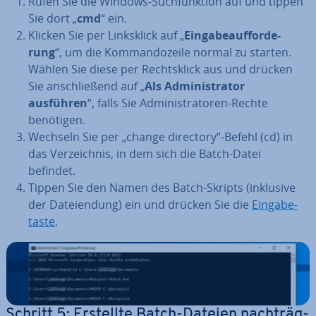
Rufen Sie die Windows-Such­funk­ti­on auf und tippen
Sie dort „
cmd
“ ein.
Klicken Sie per Links­klick auf „
Ein­ga­be­auf­for­de­
rung
“, um die Kom­man­do­zei­le normal zu starten.
Wählen Sie diese per Rechts­klick aus und drücken
Sie an­schlie­ßend auf „
Als Ad­mi­nis­tra­tor
ausführen
“, falls Sie Ad­mi­nis­tra­to­ren-Rechte
benötigen.
Wechseln Sie per „change directory“-Befehl (cd) in
das Ver­zeich­nis, in dem sich die Batch-Datei
befindet.
Tippen Sie den Namen des Batch-Skripts (inklusive
der Da­tei­endung) ein und drücken Sie die
Ein­ga­be­
tas­te
.
Schritt 5: Erstellte Batch-Dateien nach­träg­