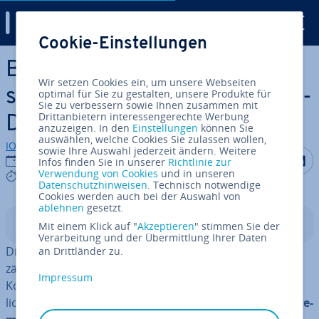
Digital Guide
Cookie-Einstellungen
Zum Haupt­in­halt springen
Batch-Datei erstellen: So
Wir setzen Cookies ein, um unsere Webseiten
schreiben Sie Ihre eigene Bat-
optimal für Sie zu gestalten, unsere Produkte für
Sie zu verbessern sowie Ihnen zusammen mit
Drittanbietern interessengerechte Werbung
Datei
anzuzeigen. In den
Einstellungen
können Sie
auswählen, welche Cookies Sie zulassen wollen,
IONOS Redaktion
sowie Ihre Auswahl jederzeit ändern. Weitere
Auf Facebo
Auf Tw
A
01.03.2022
Infos finden Sie in unserer
Richtlinie zur
Verwendung von Cookies
und in unseren
7 mins
Datenschutzhinweisen
. Technisch notwendige
Cookies werden auch bei der Auswahl von
ablehnen
gesetzt.
In­halts­ver­zeich­nis
Mit einem Klick auf "
Akzeptieren
" stimmen Sie der
Verarbeitung und der Übermittlung Ihrer Daten
Die
cmd.exe
, auch als Ein­ga­be­auf­for­de­rung bekannt,
an Drittländer zu.
zählt zu Windows ältesten Software-Kom­po­nen­ten. Das
Impressum
Kom­man­do­zei­len-Tool bietet seit Jahr­zehn­ten die Mög­
lich­keit, direkte Än­de­run­gen an
Microsoft-Be­triebs­sys­te­