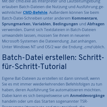
Mit der cmd.exe als In­ter­pre­ter und Lauf­zeit­um­ge­bung
erlauben Batch-Dateien die Nutzung und Aus­füh­rung ge­
wöhn­li­cher
CMD-Befehle
. Außerdem können Sie beim
Batch-Datei-Schreiben unter anderem
Kom­men­ta­re
,
Sprung­mar­ken
,
Variablen
,
Be­din­gun­gen
und
Abfragen
verwenden. Damit sich Text­da­tei­en in Batch-Dateien
umwandeln lassen, müssen Sie ihnen in neueren
Microsoft-Systemen die Da­tei­endung
.bat
anhängen.
Unter Windows NT und OS/2 war die Endung
.cmd
üblich.
Batch-Datei erstellen: Schritt-
für-Schritt-Tutorial
Eigene Bat-Dateien zu erstellen ist dann sinnvoll, wenn
Sie es mit immer wie­der­keh­ren­den Be­fehls­fol­gen zu tun
haben, deren Aus­füh­rung Sie au­to­ma­ti­sie­ren möchten.
Dabei kann es sich bei­spiels­wei­se um
An­mel­de­vor­gän­ge
handeln oder um das Starten so­ge­nann­ter TSR-