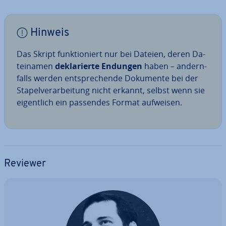
Hinweis
Das Skript funk­tio­niert nur bei Dateien, deren Da­
tei­na­men
de­kla­rier­te
Endungen
haben – an­dern­
falls werden ent­spre­chen­de Dokumente bei der
Sta­pel­ver­ar­bei­tung nicht erkannt, selbst wenn sie
ei­gent­lich ein passendes Format aufweisen.
Reviewer