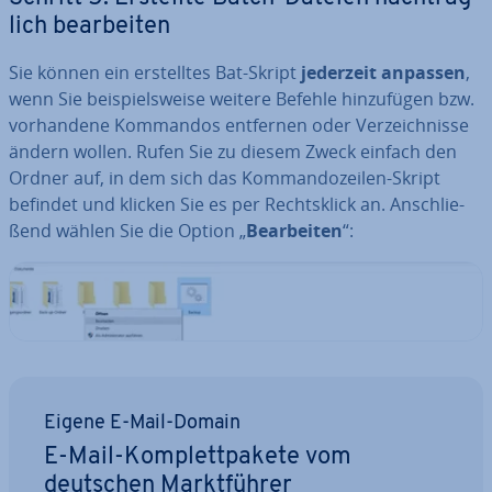
lich be­ar­bei­ten
Sie können ein er­stell­tes Bat-Skript
jederzeit anpassen
,
wenn Sie bei­spiels­wei­se weitere Befehle hin­zu­fü­gen bzw.
vor­han­de­ne Kommandos entfernen oder Ver­zeich­nis­se
ändern wollen. Rufen Sie zu diesem Zweck einfach den
Ordner auf, in dem sich das Kom­man­do­zei­len-Skript
befindet und klicken Sie es per Rechts­klick an. An­schlie­
ßend wählen Sie die Option „
Be­ar­bei­ten
“:
Eigene E-Mail-Domain
E-Mail-Kom­plett­pa­ke­te vom
deutschen Markt­füh­rer