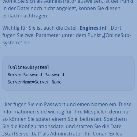
womit Sie sich als Ad­mi­nis­tra­tor ausweisen. Ist der Punkt
in der Datei noch nicht angelegt, können Sie diesen
einfach nach­tra­gen.
Wichtig für Sie ist auch die Datei „
Engines.ini
“. Dort
fügen Sie zwei Parameter unter dem Punkt „[On­line­Sub­
sys­tem]“ ein:
[OnlineSubsystem]

ServerPassword=Password

ServerName=Server Name
Hier fügen Sie ein Passwort und einen Namen ein. Diese
In­for­ma­tio­nen sind wichtig für Ihre Mit­spie­ler, denn nur
so können Sie später einem Spiel beitreten. Speichern
Sie die Kon­fi­gu­ra­ti­ons­da­tei und starten Sie die Datei
„Start­Ser­ver.bat“ als Ad­mi­nis­tra­tor. Ihr Conan-Exiles-