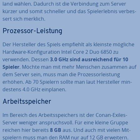
land wählen. Dadurch ist die Ver­bin­dung zum Server
kürzer und somit schneller und das Spiel­erleb­nis ver­bes­
sert sich merklich.
Prozessor-Leistung
Der Her­stel­ler des Spiels empfiehlt als kleinste mögliche
Hardware-Kon­fi­gu­ra­ti­on Intel Core 2 Duo 6850 zu
verwenden. Dessen
3.0 GHz sind aus­rei­chend für 10
Spieler
. Möchte man mit mehr Menschen zusammen auf
dem Server sein, muss man die Pro­zes­sor­leis­tung
erhöhen. Ab 70 Spielern sollte man laut Her­stel­ler min­
des­tens 4.0 GHz einplanen.
Ar­beits­spei­cher
Im Bereich des Ar­beits­spei­chers ist der Conan-Exiles-
Server weniger an­spruchs­voll. Für eine kleine Gruppe
reichen hier bereits
8 GB
aus. Und auch mit vielen Mit­
spie­lern muss man den RAM nur auf 12 GB erweitern.