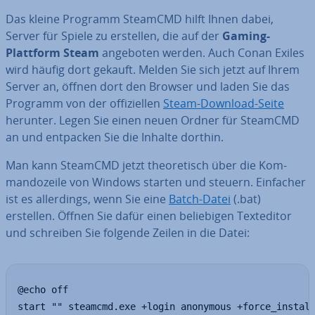
Das kleine Programm SteamCMD hilft Ihnen dabei,
Server für Spiele zu erstellen, die auf der
Gaming-
Plattform Steam
angeboten werden. Auch Conan Exiles
wird häufig dort gekauft. Melden Sie sich jetzt auf Ihrem
Server an, öffnen dort den Browser und laden Sie das
Programm von der of­fi­zi­el­len
Steam-Download-Seite
herunter. Legen Sie einen neuen Ordner für SteamCMD
an und entpacken Sie die Inhalte dorthin.
Man kann SteamCMD jetzt theo­re­tisch über die Kom­
man­do­zei­le von Windows starten und steuern. Einfacher
ist es al­ler­dings, wenn Sie eine
Batch-Datei
(.bat)
erstellen. Öffnen Sie dafür einen be­lie­bi­gen Text­edi­tor
und schreiben Sie folgende Zeilen in die Datei:
@echo off

start "" steamcmd.exe +login anonymous +force_instal