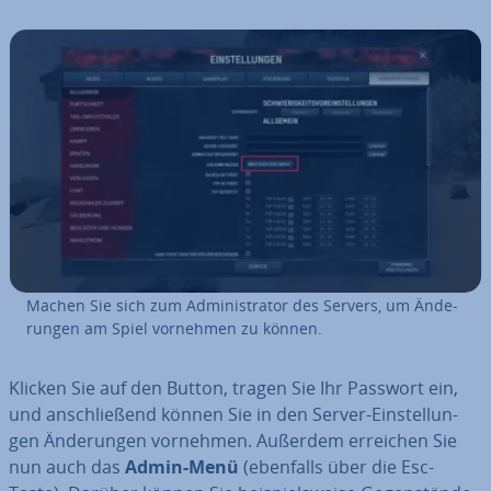
Machen Sie sich zum Ad­mi­nis­tra­tor des Servers, um Än­de­
run­gen am Spiel vornehmen zu können.
Klicken Sie auf den Button, tragen Sie Ihr Passwort ein,
und an­schlie­ßend können Sie in den Server-Ein­stel­lun­
gen Än­de­run­gen vornehmen. Außerdem erreichen Sie
nun auch das
Admin-Menü
(ebenfalls über die Esc-