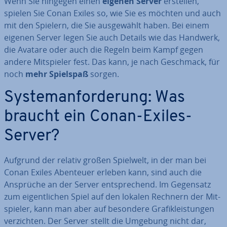
Wenn Sie hingegen einen
eigenen Server
erstellen,
spielen Sie Conan Exiles so, wie Sie es möchten und auch
mit den Spielern, die Sie aus­ge­wählt haben. Bei einem
eigenen Server legen Sie auch Details wie das Handwerk,
die Avatare oder auch die Regeln beim Kampf gegen
andere Mit­spie­ler fest. Das kann, je nach Geschmack, für
noch
mehr Spielspaß
sorgen.
Sys­tem­an­for­de­rung: Was
braucht ein Conan-Exiles-
Server?
Aufgrund der relativ großen Spielwelt, in der man bei
Conan Exiles Abenteuer erleben kann, sind auch die
Ansprüche an der Server ent­spre­chend. Im Gegensatz
zum ei­gent­li­chen Spiel auf den lokalen Rechnern der Mit­
spie­ler, kann man aber auf besondere Gra­fik­leis­tun­gen
ver­zich­ten. Der Server stellt die Umgebung nicht dar,