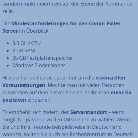
sondern funk­tio­niert rein auf der Ebene der Kom­man­do­
zei­le.
Die
Min­dest­an­for­de­run­gen für den Conan-Exiles-
Server
im Überblick:
3.0 GHz CPU
8 GB RAM
35 GB Fest­plat­ten­spei­cher
Windows 7 oder höher
Hierbei handelt es sich aber nur um die
es­sen­zi­el­len
Vor­aus­set­zun­gen
. Möchte man mit vielen Personen
zusammen auf dem Server spielen, sollte man
mehr Ka­
pa­zi­tä­ten
einplanen.
Es empfiehlt sich zudem, der
Ser­ver­stand­ort
– wenn
möglich – passend zu den Mit­spie­lern zu wählen. Wenn
Sie und Ihre Freunde bei­spiels­wei­se in Deutsch­land
wohnen, sollten Sie auch ein Re­chen­zen­trum in Deutsch­