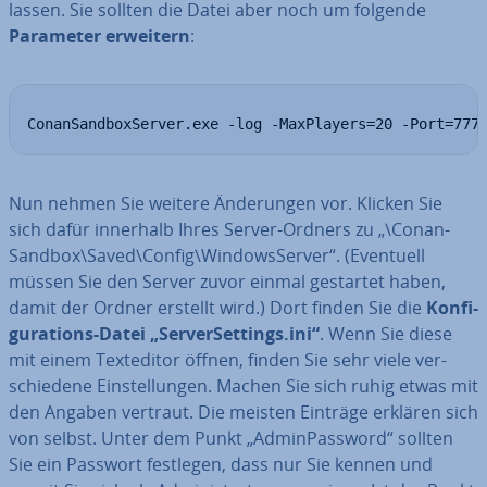
lassen. Sie sollten die Datei aber noch um folgende
Parameter erweitern
:
ConanSandboxServer.exe -log -MaxPlayers=20 -Port=777
Nun nehmen Sie weitere Än­de­run­gen vor. Klicken Sie
sich dafür innerhalb Ihres Server-Ordners zu „\Con­an­
Sand­box\Saved\Config\Win­dows­Ser­ver“. (Eventuell
müssen Sie den Server zuvor einmal gestartet haben,
damit der Ordner erstellt wird.) Dort finden Sie die
Kon­fi­
gu­ra­ti­ons-Datei „Ser­ver­Set­tings.ini“
. Wenn Sie diese
mit einem Text­edi­tor öffnen, finden Sie sehr viele ver­
schie­de­ne Ein­stel­lun­gen. Machen Sie sich ruhig etwas mit
den Angaben vertraut. Die meisten Einträge erklären sich
von selbst. Unter dem Punkt „Ad­min­Pass­word“ sollten
Sie ein Passwort festlegen, dass nur Sie kennen und