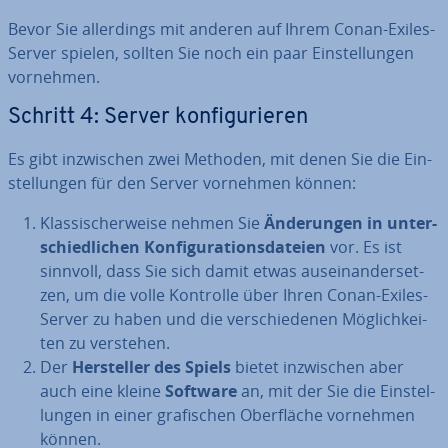
Bevor Sie al­ler­dings mit anderen auf Ihrem Conan-Exiles-
Server spielen, sollten Sie noch ein paar Ein­stel­lun­gen
vornehmen.
Schritt 4: Server kon­fi­gu­rie­ren
Es gibt in­zwi­schen zwei Methoden, mit denen Sie die Ein­
stel­lun­gen für den Server vornehmen können:
Klas­si­scher­wei­se nehmen Sie
Än­de­run­gen in un­ter­
schied­li­chen Kon­fi­gu­ra­ti­ons­da­tei­en
vor. Es ist
sinnvoll, dass Sie sich damit etwas aus­ein­an­der­set­
zen, um die volle Kontrolle über Ihren Conan-Exiles-
Server zu haben und die ver­schie­de­nen Mög­lich­kei­
ten zu verstehen.
Der
Her­stel­ler des Spiels
bietet in­zwi­schen aber
auch eine kleine
Software
an, mit der Sie die Ein­stel­
lun­gen in einer gra­fi­schen Ober­flä­che vornehmen
können.