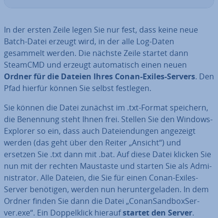
In der ersten Zeile legen Sie nur fest, dass keine neue
Batch-Datei erzeugt wird, in der alle Log-Daten
gesammelt werden. Die nächste Zeile startet dann
SteamCMD und erzeugt au­to­ma­tisch einen neuen
Ordner für die Dateien Ihres Conan-Exiles-Servers
. Den
Pfad hierfür können Sie selbst festlegen.
Sie können die Datei zunächst im .txt-Format speichern,
die Benennung steht Ihnen frei. Stellen Sie den Windows-
Explorer so ein, dass auch Da­tei­endun­gen angezeigt
werden (das geht über den Reiter „Ansicht“) und
ersetzen Sie .txt dann mit .bat. Auf diese Datei klicken Sie
nun mit der rechten Maustaste und starten Sie als Ad­mi­
nis­tra­tor. Alle Dateien, die Sie für einen Conan-Exiles-
Server benötigen, werden nun her­un­ter­ge­la­den. In dem
Ordner finden Sie dann die Datei „Con­an­Sand­box­Ser­
ver.exe“. Ein Dop­pel­klick hierauf
startet den Server
.