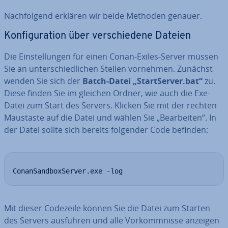
Nach­fol­gend erklären wir beide Methoden genauer.
Kon­fi­gu­ra­ti­on über ver­schie­de­ne Dateien
Die Ein­stel­lun­gen für einen Conan-Exiles-Server müssen
Sie an un­ter­schied­li­chen Stellen vornehmen. Zunächst
wenden Sie sich der
Batch-Datei „Start­Ser­ver.bat“
zu.
Diese finden Sie im gleichen Ordner, wie auch die Exe-
Datei zum Start des Servers. Klicken Sie mit der rechten
Maustaste auf die Datei und wählen Sie „Be­ar­bei­ten“. In
der Datei sollte sich bereits folgender Code befinden:
ConanSandboxServer.exe -log
Mit dieser Codezeile können Sie die Datei zum Starten
des Servers ausführen und alle Vor­komm­nis­se anzeigen