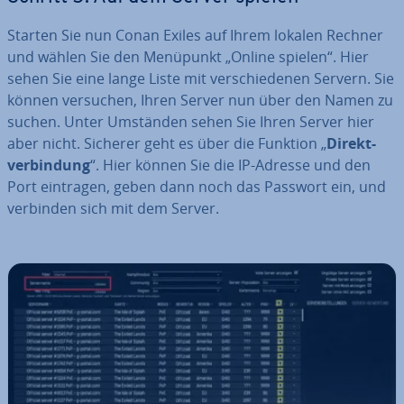
Starten Sie nun Conan Exiles auf Ihrem lokalen Rechner
und wählen Sie den Menüpunkt „Online spielen“. Hier
sehen Sie eine lange Liste mit ver­schie­de­nen Servern. Sie
können versuchen, Ihren Server nun über den Namen zu
suchen. Unter Umständen sehen Sie Ihren Server hier
aber nicht. Sicherer geht es über die Funktion „
Di­rekt­
ver­bin­dung
“. Hier können Sie die IP-Adresse und den
Port eintragen, geben dann noch das Passwort ein, und
verbinden sich mit dem Server.