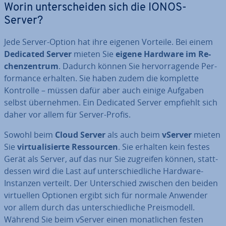
Worin un­ter­schei­den sich die IONOS-
Server?
Jede Server-Option hat ihre eigenen Vorteile. Bei einem
Dedicated Server
mieten Sie
eigene Hardware im Re­
chen­zen­trum
. Dadurch können Sie her­vor­ra­gen­de Per­
for­mance erhalten. Sie haben zudem die komplette
Kontrolle – müssen dafür aber auch einige Aufgaben
selbst über­neh­men. Ein Dedicated Server empfiehlt sich
daher vor allem für Server-Profis.
Sowohl beim
Cloud Server
als auch beim
vServer
mieten
Sie
vir­tua­li­sier­te Res­sour­cen
. Sie erhalten kein festes
Gerät als Server, auf das nur Sie zugreifen können, statt­
des­sen wird die Last auf un­ter­schied­li­che Hardware-
Instanzen verteilt. Der Un­ter­schied zwischen den beiden
vir­tu­el­len Optionen ergibt sich für normale Anwender
vor allem durch das un­ter­schied­li­che Preis­mo­dell.
Während Sie beim vServer einen mo­nat­li­chen festen