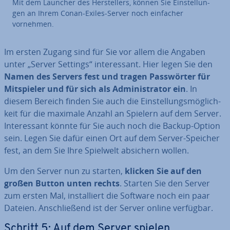
Mit dem Launcher des Her­stel­lers, können Sie Ein­stel­lun­
gen an Ihrem Conan-Exiles-Server noch einfacher
vornehmen.
Im ersten Zugang sind für Sie vor allem die Angaben
unter „Server Settings“ in­ter­es­sant. Hier legen Sie den
Namen des Servers fest und tragen Pass­wör­ter für
Mit­spie­ler und für sich als Ad­mi­nis­tra­tor ein
. In
diesem Bereich finden Sie auch die Ein­stel­lungs­mög­lich­
keit für die maximale Anzahl an Spielern auf dem Server.
In­ter­es­sant könnte für Sie auch noch die Backup-Option
sein. Legen Sie dafür einen Ort auf dem Server-Speicher
fest, an dem Sie Ihre Spielwelt absichern wollen.
Um den Server nun zu starten,
klicken Sie auf den
großen Button unten rechts
. Starten Sie den Server
zum ersten Mal, in­stal­liert die Software noch ein paar
Dateien. An­schlie­ßend ist der Server online verfügbar.
Schritt 5: Auf dem Server spielen