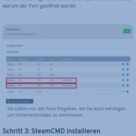
warum der Port geöffnet wurde.
Sie sollten nur die Ports freigeben, die Sie auch benötigen,
um Si­cher­heits­ri­si­ken zu mi­ni­mie­ren.
Schritt 3: SteamCMD in­stal­lie­ren