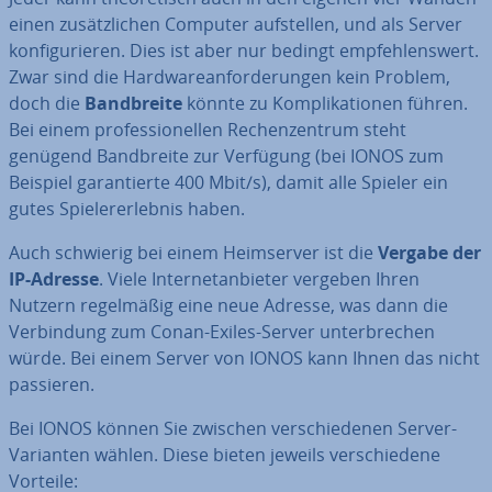
einen zu­sätz­li­chen Computer auf­stel­len, und als Server
kon­fi­gu­rie­ren. Dies ist aber nur bedingt emp­feh­lens­wert.
Zwar sind die Hard­ware­an­for­de­run­gen kein Problem,
doch die
Band­brei­te
könnte zu Kom­pli­ka­tio­nen führen.
Bei einem pro­fes­sio­nel­len Re­chen­zen­trum steht
genügend Band­brei­te zur Verfügung (bei IONOS zum
Beispiel ga­ran­tier­te 400 Mbit/s), damit alle Spieler ein
gutes Spie­ler­er­leb­nis haben.
Auch schwierig bei einem Heim­ser­ver ist die
Vergabe der
IP-Adresse
. Viele In­ter­net­an­bie­ter vergeben Ihren
Nutzern re­gel­mä­ßig eine neue Adresse, was dann die
Ver­bin­dung zum Conan-Exiles-Server un­ter­bre­chen
würde. Bei einem Server von IONOS kann Ihnen das nicht
passieren.
Bei IONOS können Sie zwischen ver­schie­de­nen Server-
Varianten wählen. Diese bieten jeweils ver­schie­de­ne
Vorteile: