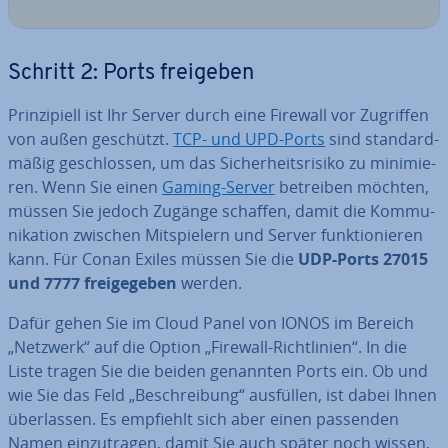
Schritt 2: Ports freigeben
Prin­zi­pi­ell ist Ihr Server durch eine Firewall vor Zugriffen
von außen geschützt.
TCP- und UPD-Ports
sind stan­dard­
mä­ßig ge­schlos­sen, um das Si­cher­heits­ri­si­ko zu mi­ni­mie­
ren. Wenn Sie einen
Gaming-Server
betreiben möchten,
müssen Sie jedoch Zugänge schaffen, damit die Kom­mu­
ni­ka­ti­on zwischen Mit­spie­lern und Server funk­tio­nie­ren
kann. Für Conan Exiles müssen Sie die
UDP-Ports 27015
und 7777 frei­ge­ge­ben
werden.
Dafür gehen Sie im Cloud Panel von IONOS im Bereich
„Netzwerk“ auf die Option „Firewall-Richt­li­ni­en“. In die
Liste tragen Sie die beiden genannten Ports ein. Ob und
wie Sie das Feld „Be­schrei­bung“ ausfüllen, ist dabei Ihnen
über­las­sen. Es empfiehlt sich aber einen passenden
Namen ein­zu­tra­gen, damit Sie auch später noch wissen,