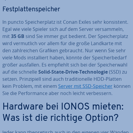
Fest­plat­ten­spei­cher
In puncto Spei­cher­platz ist Conan Exiles sehr kon­sis­tent.
Egal wie viele Spieler sich auf dem Server ver­sam­meln,
mit
35 GB
sind Sie immer gut bedient. Der Spei­cher­platz
wird ver­mut­lich vor allem für die große Landkarte mit
den zahl­rei­chen Grafiken gebraucht. Nur wenn Sie sehr
viele Mods in­stal­liert haben, könnte der Spei­cher­be­darf
größer ausfallen. Es empfiehlt sich bei der Spei­cher­wahl
auf die schnelle
Solid-State-Drive-Tech­no­lo­gie
(SSD) zu
setzen. Prin­zi­pi­ell sind auch tra­di­tio­nel­le HDD-Platten
kein Problem, mit einem
Server mit SSD-Speicher
können
Sie die Per­for­mance aber noch leicht ver­bes­sern.
Hardware bei IONOS mieten:
Was ist die richtige Option?
Jeder kann theo­re­tisch auch in den eigenen vier Wänden