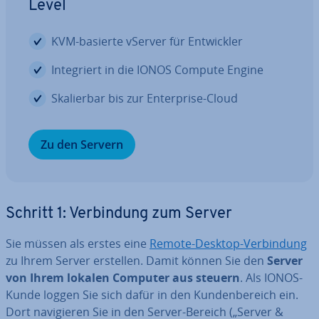
Level
KVM-basierte vServer für Ent­wick­ler
In­te­griert in die IONOS Compute Engine
Ska­lier­bar bis zur En­ter­pri­se-Cloud
Zu den Servern
Schritt 1: Ver­bin­dung zum Server
Sie müssen als erstes eine
Remote-Desktop-Ver­bin­dung
zu Ihrem Server erstellen. Damit können Sie den
Server
von Ihrem lokalen Computer aus steuern
. Als IONOS-
Kunde loggen Sie sich dafür in den Kun­den­be­reich ein.
Dort na­vi­gie­ren Sie in den Server-Bereich („Server &