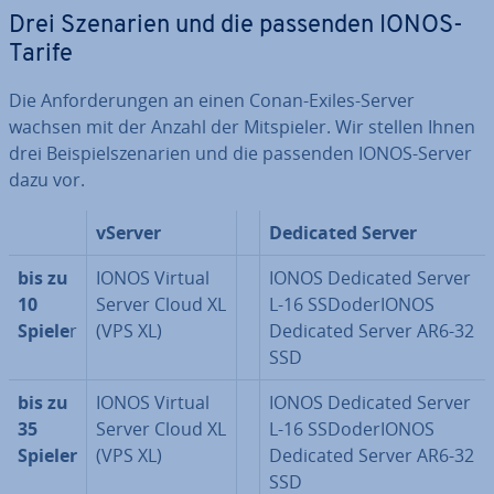
Drei Szenarien und die passenden IONOS-
Tarife
Die An­for­de­run­gen an einen Conan-Exiles-Server
wachsen mit der Anzahl der Mit­spie­ler. Wir stellen Ihnen
drei Bei­spiel­sze­na­ri­en und die passenden IONOS-Server
dazu vor.
vServer
Dedicated Server
bis zu
IONOS Virtual
IONOS Dedicated Server
10
Server Cloud XL
L-16 SS­Do­der­I­O­NOS
Spiele
r
(VPS XL)
Dedicated Server AR6-32
SSD
bis zu
IONOS Virtual
IONOS Dedicated Server
35
Server Cloud XL
L-16 SS­Do­der­I­O­NOS
Spieler
(VPS XL)
Dedicated Server AR6-32
SSD