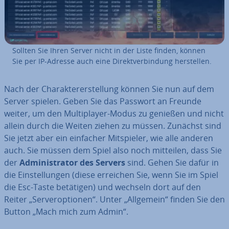
Sollten Sie Ihren Server nicht in der Liste finden, können
Sie per IP-Adresse auch eine Di­rekt­ver­bin­dung her­stel­len.
Nach der Cha­rak­ter­er­stel­lung können Sie nun auf dem
Server spielen. Geben Sie das Passwort an Freunde
weiter, um den Mul­ti­play­er-Modus zu genießen und nicht
allein durch die Weiten ziehen zu müssen. Zunächst sind
Sie jetzt aber ein einfacher Mit­spie­ler, wie alle anderen
auch. Sie müssen dem Spiel also noch mitteilen, dass Sie
der
Ad­mi­nis­tra­tor des Servers
sind. Gehen Sie dafür in
die Ein­stel­lun­gen (diese erreichen Sie, wenn Sie im Spiel
die Esc-Taste betätigen) und wechseln dort auf den
Reiter „Ser­ver­op­tio­nen“. Unter „Allgemein“ finden Sie den
Button „Mach mich zum Admin“.