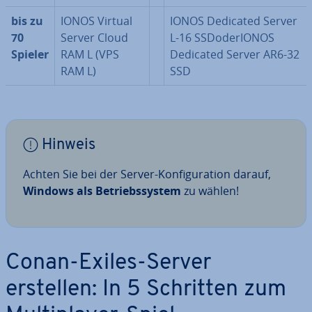
bis zu
IONOS Virtual
IONOS Dedicated Server
70
Server Cloud
L-16 SS­Do­der­I­O­NOS
Spieler
RAM L (VPS
Dedicated Server AR6-32
RAM L)
SSD
Hinweis
Achten Sie bei der Server-Kon­fi­gu­ra­ti­on darauf,
Windows als Be­triebs­sys­tem
zu wählen!
Conan-Exiles-Server
erstellen: In 5 Schritten zum