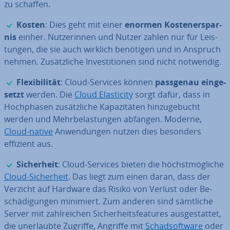
zu schaffen.
✓
Kosten
: Dies geht mit einer
enormen Kos­ten­er­spar­
nis
einher. Nut­ze­rin­nen und Nutzer zahlen nur für Leis­
tun­gen, die sie auch wirklich benötigen und in Anspruch
nehmen. Zu­sätz­li­che In­ves­ti­tio­nen sind nicht notwendig.
✓
Fle­xi­bi­li­tät
: Cloud-Services können
passgenau ein­ge­
setzt
werden. Die
Cloud Ela­s­ti­ci­ty
sorgt dafür, dass in
Hoch­pha­sen zu­sätz­li­che Ka­pa­zi­tä­ten hin­zu­ge­bucht
werden und Mehr­be­las­tun­gen abfangen. Moderne,
Cloud-native
An­wen­dun­gen nutzen dies besonders
effizient aus.
✓
Si­cher­heit
: Cloud-Services bieten die höchst­mög­li­che
Cloud-Si­cher­heit
. Das liegt zum einen daran, dass der
Verzicht auf Hardware das Risiko von Verlust oder Be­
schä­di­gun­gen minimiert. Zum anderen sind sämtliche
Server mit zahl­rei­chen Si­cher­heits­fea­tures aus­ge­stat­tet,
die un­er­laub­te Zugriffe, Angriffe mit
Schad­soft­ware
oder