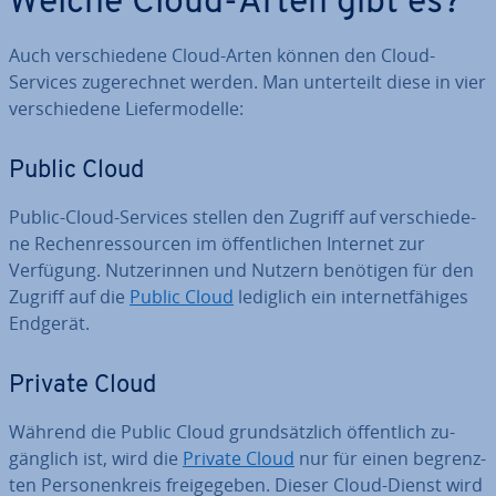
Welche Cloud-Arten gibt es?
Auch ver­schie­de­ne Cloud-Arten können den Cloud-
Services zu­ge­rech­net werden. Man un­ter­teilt diese in vier
ver­schie­de­ne Lie­fer­mo­del­le:
Public Cloud
Public-Cloud-Services stellen den Zugriff auf ver­schie­de­
ne Re­chen­res­sour­cen im öf­fent­li­chen Internet zur
Verfügung. Nut­ze­rin­nen und Nutzern benötigen für den
Zugriff auf die
Public Cloud
lediglich ein in­ter­net­fä­hi­ges
Endgerät.
Private Cloud
Während die Public Cloud grund­sätz­lich öf­fent­lich zu­
gäng­lich ist, wird die
Private Cloud
nur für einen be­grenz­
ten Per­so­nen­kreis frei­ge­ge­ben. Dieser Cloud-Dienst wird