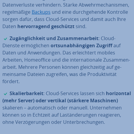
Da­ten­ver­lus­te ver­hin­dern. Starke Ab­wehr­me­cha­nis­men,
re­gel­mä­ßi­ge
Backups
und eine durch­ge­hen­de Kontrolle
sorgen dafür, dass Cloud-Services und damit auch Ihre
Daten
her­vor­ra­gend geschützt
sind.
✓
Zu­gäng­lich­keit und Zu­sam­men­ar­beit
: Cloud-
Dienste er­mög­li­chen
orts­un­ab­hän­gi­gen Zugriff
auf
Daten und An­wen­dun­gen. Das er­leich­tert mobiles
Arbeiten, Ho­me­of­fice und die in­ter­na­tio­na­le Zu­sam­men­
ar­beit. Mehrere Personen können gleich­zei­tig auf ge­
mein­sa­me Dateien zugreifen, was die Pro­duk­ti­vi­tät
fördert.
✓
Ska­lier­bar­keit
: Cloud-Services lassen sich
ho­ri­zon­tal
(mehr Server) oder vertikal (stärkere Maschinen)
skalieren – au­to­ma­tisch oder manuell. Un­ter­neh­men
können so in Echtzeit auf Last­än­de­run­gen reagieren,
ohne Ver­zö­ge­run­gen oder Un­ter­bre­chun­gen.