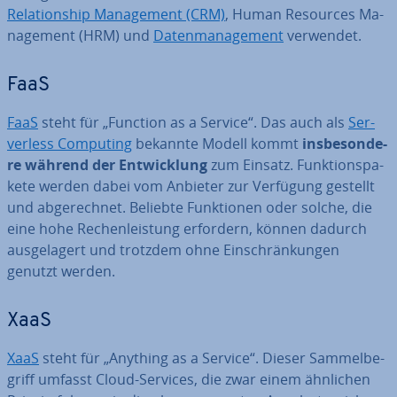
Re­la­ti­onship Ma­nage­ment (CRM)
, Human Resources Ma­
nage­ment (HRM) und
Da­ten­ma­nage­ment
verwendet.
FaaS
FaaS
steht für „Function as a Service“. Das auch als
Ser­
ver­less Computing
bekannte Modell kommt
ins­be­son­de­
re während der Ent­wick­lung
zum Einsatz. Funk­ti­ons­pa­
ke­te werden dabei vom Anbieter zur Verfügung gestellt
und ab­ge­rech­net. Beliebte Funk­tio­nen oder solche, die
eine hohe Re­chen­leis­tung erfordern, können dadurch
aus­ge­la­gert und trotzdem ohne Ein­schrän­kun­gen
genutzt werden.
XaaS
XaaS
steht für „Anything as a Service“. Dieser Sam­mel­be­
griff umfasst Cloud-Services, die zwar einem ähnlichen