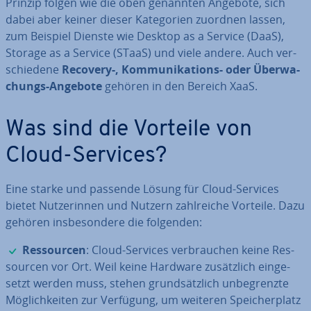
Prinzip folgen wie die oben genannten Angebote, sich
dabei aber keiner dieser Ka­te­go­rien zuordnen lassen,
zum Beispiel Dienste wie Desktop as a Service (DaaS),
Storage as a Service (STaaS) und viele andere. Auch ver­
schie­de­ne
Recovery-, Kom­mu­ni­ka­ti­ons- oder Über­wa­
chungs-Angebote
gehören in den Bereich XaaS.
Was sind die Vorteile von
Cloud-Services?
Eine starke und passende Lösung für Cloud-Services
bietet Nut­ze­rin­nen und Nutzern zahl­rei­che Vorteile. Dazu
gehören ins­be­son­de­re die folgenden:
✓
Res­sour­cen
: Cloud-Services ver­brau­chen keine Res­
sour­cen vor Ort. Weil keine Hardware zu­sätz­lich ein­ge­
setzt werden muss, stehen grund­sätz­lich un­be­grenz­te
Mög­lich­kei­ten zur Verfügung, um weiteren Spei­cher­platz