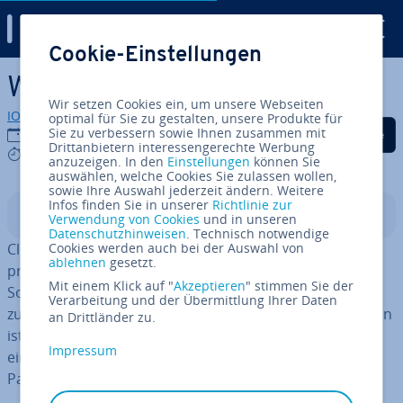
Digital Guide
Cookie-Einstellungen
Zum Haupt­in­halt springen
Was sind Cloud-Services?
Wir setzen Cookies ein, um unsere Webseiten
IONOS Redaktion
optimal für Sie zu gestalten, unsere Produkte für
Auf Facebook teilen
Auf Twitter teilen
Auf LinkedIn tei
Sie zu verbessern sowie Ihnen zusammen mit
23.06.2025
Drittanbietern interessengerechte Werbung
6 mins
anzuzeigen. In den
Einstellungen
können Sie
auswählen, welche Cookies Sie zulassen wollen,
sowie Ihre Auswahl jederzeit ändern. Weitere
Infos finden Sie in unserer
Richtlinie zur
In­halts­ver­zeich­nis
Verwendung von Cookies
und in unseren
Datenschutzhinweisen
. Technisch notwendige
Cloud-Services sind eine sichere, kos­ten­güns­ti­ge und
Cookies werden auch bei der Auswahl von
ablehnen
gesetzt.
prak­ti­sche Mög­lich­keit, um auf In­fra­struk­tu­ren oder
Mit einem Klick auf "
Akzeptieren
" stimmen Sie der
Software zu­zu­grei­fen, die von einem externen Anbieter
Verarbeitung und der Übermittlung Ihrer Daten
zur Verfügung gestellt werden. Gerade für Un­ter­neh­men
an Drittländer zu.
ist die Ver­wen­dung einer oder mehrerer Clouds häufig
Impressum
eine gute Wahl. Unter die Cloud-Services fallen: IaaS,
PaaS, SaaS, FaaS und XaaS.