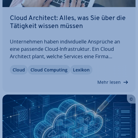
Cloud Architect: Alles, was Sie über die
Tätigkeit wissen müssen
Un­ter­neh­men haben in­di­vi­du­el­le Ansprüche an
eine passende Cloud-In­fra­struk­tur. Ein Cloud
Architect plant, welche Services eine Firma
benötigt, im­ple­men­tiert diese und stellt dann
Cloud
Cloud Computing
Lexikon
durch ein um­fang­rei­ches Mo­ni­to­ring sicher, dass
alle Dienste optimal zu­sam­men­ar­bei­ten. Hier
Mehr lesen
erfahren…