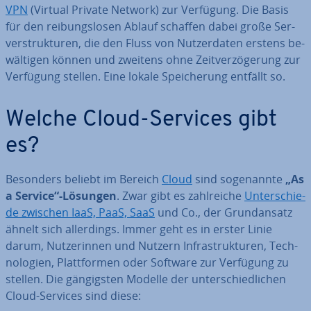
VPN
(Virtual Private Network) zur Verfügung. Die Basis
für den rei­bungs­lo­sen Ablauf schaffen dabei große Ser­
ver­struk­tu­ren, die den Fluss von Nut­zer­da­ten erstens be­
wäl­ti­gen können und zweitens ohne Zeit­ver­zö­ge­rung zur
Verfügung stellen. Eine lokale Spei­che­rung entfällt so.
Welche Cloud-Services gibt
es?
Besonders beliebt im Bereich
Cloud
sind so­ge­nann­te
„As
a Service“-Lösungen
. Zwar gibt es zahl­rei­che
Un­ter­schie­
de zwischen IaaS, PaaS, SaaS
und Co., der Grund­an­satz
ähnelt sich al­ler­dings. Immer geht es in erster Linie
darum, Nut­ze­rin­nen und Nutzern In­fra­struk­tu­ren, Tech­
no­lo­gien, Platt­for­men oder Software zur Verfügung zu
stellen. Die gän­gigs­ten Modelle der un­ter­schied­li­chen
Cloud-Services sind diese: