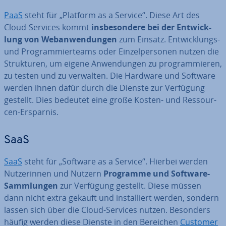
PaaS
steht für „Platform as a Service“. Diese Art des
Cloud-Services kommt
ins­be­son­de­re bei der Ent­wick­
lung von Web­an­wen­dun­gen
zum Einsatz. Ent­wick­lungs-
und Pro­gram­mier­teams oder Ein­zel­per­so­nen nutzen die
Struk­tu­ren, um eigene An­wen­dun­gen zu pro­gram­mie­ren,
zu testen und zu verwalten. Die Hardware und Software
werden ihnen dafür durch die Dienste zur Verfügung
gestellt. Dies bedeutet eine große Kosten- und Res­sour­
cen-Ersparnis.
SaaS
SaaS
steht für „Software as a Service“. Hierbei werden
Nut­ze­rin­nen und Nutzern
Programme und Software-
Samm­lun­gen
zur Verfügung gestellt. Diese müssen
dann nicht extra gekauft und in­stal­liert werden, sondern
lassen sich über die Cloud-Services nutzen. Besonders
häufig werden diese Dienste in den Bereichen
Customer