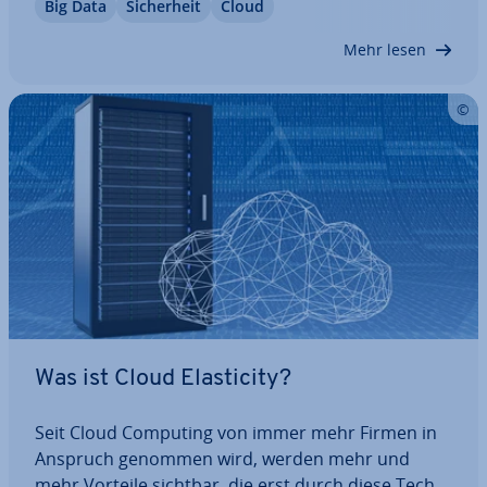
Big Data
Si­cher­heit
Cloud
lung es­sen­zi­ell. Cloud Disaster Recovery (Cloud
DR) ist ein Konzept, das sich…
Mehr lesen
Was ist Cloud Ela­s­ti­ci­ty?
Seit Cloud Computing von immer mehr Firmen in
Anspruch genommen wird, werden mehr und
mehr Vorteile sichtbar, die erst durch diese Tech­