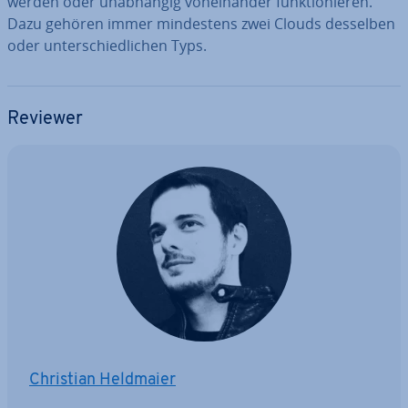
werden oder un­ab­hän­gig von­ein­an­der funk­tio­nie­ren.
Dazu gehören immer min­des­tens zwei Clouds desselben
oder un­ter­schied­li­chen Typs.
Reviewer
Christian Heldmaier