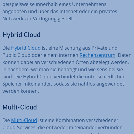
bei­spiels­wei­se innerhalb eines Un­ter­neh­mens
angeboten und über das Internet oder ein privates
Netzwerk zur Verfügung gestellt.
Hybrid Cloud
Die
Hybrid Cloud
ist eine Mischung aus Private und
Public Cloud oder einem internen
Re­chen­zen­trum
. Daten
können dabei an ver­schie­de­nen Orten abgelegt werden,
je nachdem, wo man sie benötigt und wie sensibel sie
sind. Die Hybrid Cloud verbindet die un­ter­schied­li­chen
Speicher mit­ein­an­der, sodass sie nahtlos an­ge­wen­det
werden können.
Multi-Cloud
Die
Multi-Cloud
ist eine Kom­bi­na­ti­on ver­schie­de­ner
Cloud-Services, die entweder mit­ein­an­der verbunden