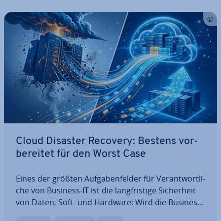
Cloud Disaster Recovery: Bestens vor­
be­rei­tet für den Worst Case
Eines der größten Auf­ga­ben­fel­der für Ver­ant­wort­li­
che von Business-IT ist die lang­fris­ti­ge Si­cher­heit
von Daten, Soft- und Hardware: Wird die Business-
Logik lahm­ge­legt, ist eine schnelle Wie­der­her­stel­