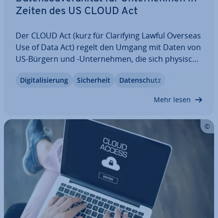
Zeiten des US CLOUD Act
Der CLOUD Act (kurz für Cla­ri­fy­ing Lawful Overseas
Use of Data Act) regelt den Umgang mit Daten von
US-Bürgern und -Un­ter­neh­men, die sich physisch
außerhalb der USA befinden: Dem Gesetz zufolge
Di­gi­ta­li­sie­rung
Si­cher­heit
Da­ten­schutz
sind in Zeiten von ‘America First’ diese Daten so zu
behandeln, als befänden sie sich…
Mehr lesen