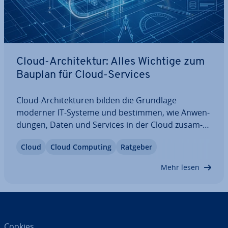
Cloud-Ar­chi­tek­tur: Alles Wichtige zum
Bauplan für Cloud-Services
Cloud-Ar­chi­tek­tu­ren bilden die Grundlage
moderner IT-Systeme und bestimmen, wie An­wen­
dun­gen, Daten und Services in der Cloud zu­sam­
men­ar­bei­ten. Dieser Artikel erklärt den Aufbau,
Cloud
Cloud Computing
Ratgeber
zentrale Kom­po­nen­ten sowie gängige Modelle und
zeigt, wie ska­lier­ba­re, sichere und hoch­ver­füg­ba­
Mehr lesen
re…
Cookies