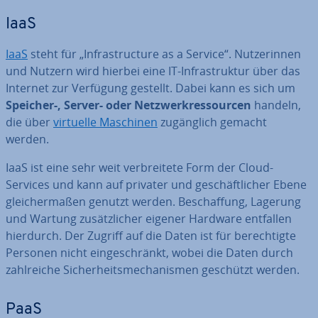
IaaS
IaaS
steht für „In­fra­struc­tu­re as a Service“. Nut­ze­rin­nen
und Nutzern wird hierbei eine IT-In­fra­struk­tur über das
Internet zur Verfügung gestellt. Dabei kann es sich um
Speicher-, Server- oder Netz­werk­res­sour­cen
handeln,
die über
virtuelle Maschinen
zu­gäng­lich gemacht
werden.
IaaS ist eine sehr weit ver­brei­te­te Form der Cloud-
Services und kann auf privater und ge­schäft­li­cher Ebene
glei­cher­ma­ßen genutzt werden. Be­schaf­fung, Lagerung
und Wartung zu­sätz­li­cher eigener Hardware entfallen
hierdurch. Der Zugriff auf die Daten ist für be­rech­tig­te
Personen nicht ein­ge­schränkt, wobei die Daten durch
zahl­rei­che Si­cher­heits­me­cha­nis­men geschützt werden.
PaaS