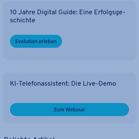
10 Jahre Digital Guide: Eine Er­folgs­ge­
schich­te
Evolution erleben
KI-Te­le­fon­as­sis­tent: Die Live-Demo
Zum Webinar