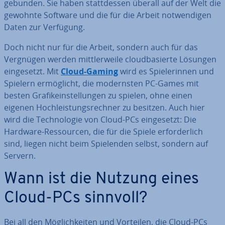
gebunden. Sie haben statt­des­sen überall auf der Welt die
gewohnte Software und die für die Arbeit not­wen­di­gen
Daten zur Verfügung.
Doch nicht nur für die Arbeit, sondern auch für das
Vergnügen werden mitt­ler­wei­le cloud­ba­sier­te Lösungen
ein­ge­setzt. Mit
Cloud-Gaming
wird es Spie­le­rin­nen und
Spielern er­mög­licht, die mo­derns­ten PC-Games mit
besten Gra­fik­ein­stel­lun­gen zu spielen, ohne einen
eigenen Hoch­leis­tungs­rech­ner zu besitzen. Auch hier
wird die Tech­no­lo­gie von Cloud-PCs ein­ge­setzt: Die
Hardware-Res­sour­cen, die für die Spiele er­for­der­lich
sind, liegen nicht beim Spie­len­den selbst, sondern auf
Servern.
Wann ist die Nutzung eines
Cloud-PCs sinnvoll?
Bei all den Mög­lich­kei­ten und Vorteilen, die Cloud-PCs