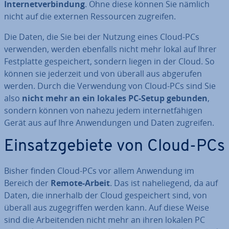
In­ter­net­ver­bin­dung
. Ohne diese können Sie nämlich
nicht auf die externen Res­sour­cen zugreifen.
Die Daten, die Sie bei der Nutzung eines Cloud-PCs
verwenden, werden ebenfalls nicht mehr lokal auf Ihrer
Fest­plat­te ge­spei­chert, sondern liegen in der Cloud. So
können sie jederzeit und von überall aus abgerufen
werden. Durch die Ver­wen­dung von Cloud-PCs sind Sie
also
nicht mehr an ein lokales PC-Setup gebunden
,
sondern können von nahezu jedem in­ter­net­fä­hi­gen
Gerät aus auf Ihre An­wen­dun­gen und Daten zugreifen.
Ein­satz­ge­bie­te von Cloud-PCs
Bisher finden Cloud-PCs vor allem Anwendung im
Bereich der
Remote-Arbeit
. Das ist na­he­lie­gend, da auf
Daten, die innerhalb der Cloud ge­spei­chert sind, von
überall aus zu­ge­grif­fen werden kann. Auf diese Weise
sind die Ar­bei­ten­den nicht mehr an ihren lokalen PC