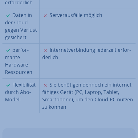
er­for­der­lich
✓
✗
Daten in
Ser­ver­aus­fäl­le möglich
der Cloud
gegen Verlust
gesichert
✓
✗
per­for­
In­ter­net­ver­bin­dung jederzeit er­for­
man­te
der­lich
Hardware-
Res­sour­cen
✓
✗
Fle­xi­bi­li­tät
Sie benötigen dennoch ein in­ter­net­
durch Abo-
fä­hi­ges Gerät (PC, Laptop, Tablet,
Modell
Smart­phone), um den Cloud-PC nutzen
zu können