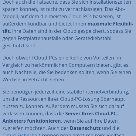
Doch auch die Tatsache, dass Sie sich In­stal­la­ti­ons­zei­ten
sparen können, ist nicht zu ver­nach­läs­si­gen. Das Abo-
Modell, auf dem die meisten Cloud-PCs basieren, ist
außerdem kündbar und bietet Ihnen
maximale Fle­xi­bi­li­
tät
. Ihre Daten sind in der Cloud ge­spei­chert, sodass Sie
gegen Fest­plat­ten­aus­fäl­le oder Ge­rä­te­dieb­stahl
geschützt sind.
Doch obwohl Cloud-PCs eine Reihe von Vorteilen im
Vergleich zu her­kömm­li­chen Computern bieten, gibt es
auch Nachteile, die Sie bedenken sollten, wenn Sie einen
Wechsel in Betracht ziehen.
Sie benötigen jederzeit eine stabile In­ter­net­ver­bin­dung,
um die Res­sour­cen Ihrer Cloud-PC-Lösung überhaupt
nutzen zu können. Außerdem müssen Sie sich darauf
verlassen können, dass die
Server Ihres Cloud-PC-
Anbieters funk­tio­nie­ren
, wenn Sie auf Ihre Daten
zugreifen möchten. Auch der
Da­ten­schutz
und die
Cloud-Si­cher­heit
können pro­ble­ma­tisch sein: Vielfach