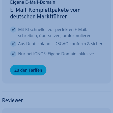
Eigene E-Mail-Domain
E-Mail-Kom­plett­pa­ke­te vom
deutschen Markt­füh­rer
Mit KI schneller zur perfekten E-Mail:
schreiben, über­set­zen, um­for­mu­lie­ren
Aus Deutsch­land – DSGVO-konform & sicher
Nur bei IONOS: Eigene Domain inklusive
Zu den Tarifen
Reviewer