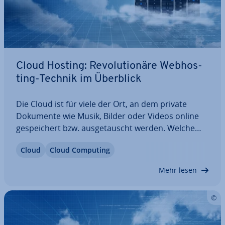
Cloud Hosting: Re­vo­lu­tio­nä­re Web­hos­
ting-Technik im Überblick
Die Cloud ist für viele der Ort, an dem private
Dokumente wie Musik, Bilder oder Videos online
ge­spei­chert bzw. aus­ge­tauscht werden. Welche
Tech­no­lo­gie ei­gent­lich da­hin­ter­steckt, ist für die
Cloud
Cloud Computing
meisten hingegen eine wolkige An­ge­le­gen­heit.
Wussten Sie zum Beispiel, dass unter anderem…
Mehr lesen