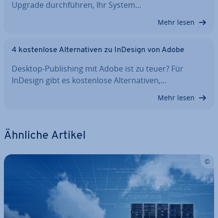
Upgrade durch­füh­ren, Ihr System…
Mehr lesen
4 kos­ten­lo­se Al­ter­na­ti­ven zu InDesign von Adobe
Desktop-Pu­bli­shing mit Adobe ist zu teuer? Für
InDesign gibt es kos­ten­lo­se Al­ter­na­ti­ven,…
Mehr lesen
Ähnliche Artikel