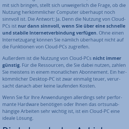
mit sich bringen, stellt sich un­wei­ger­lich die Frage, ob die
Nutzung her­kömm­li­cher Computer überhaupt noch
sinnvoll ist. Die Antwort: Ja. Denn die Nutzung von Cloud-
PCs ist
nur dann sinnvoll, wenn Sie über eine schnelle
und stabile In­ter­net­ver­bin­dung verfügen
. Ohne einen
In­ter­net­zu­gang können Sie nämlich überhaupt nicht auf
die Funk­tio­nen von Cloud-PCs zugreifen.
Außerdem ist die Nutzung von Cloud-PCs
nicht immer
günstig
. Für die Res­sour­cen, die Sie dabei nutzen, zahlen
Sie meistens in einem mo­nat­li­chen Abon­ne­ment. Ein her­
kömm­li­cher Desktop-PC ist zwar einmalig teuer, ver­ur­
sacht danach aber keine laufenden Kosten.
Wenn Sie für Ihre An­wen­dun­gen al­ler­dings sehr per­for­
man­te Hardware benötigen oder Ihnen das orts­un­ab­
hän­gi­ge Arbeiten sehr wichtig ist, ist ein Cloud-PC eine
ideale Lösung.