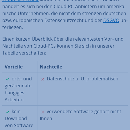
handelt es sich bei den Cloud-PC-Anbietern um ame­ri­ka­
ni­sche Un­ter­neh­men, die nicht dem strengen deutschen
bzw. eu­ro­päi­schen Da­ten­schutz­recht und der
DSGVO
un­
ter­lie­gen.
Einen kurzen Überblick über die re­le­van­tes­ten Vor- und
Nachteile von Cloud-PCs können Sie sich in unserer
Tabelle ver­schaf­fen:
Vorteile
Nachteile
✓
✗
orts- und
Da­ten­schutz u. U. pro­ble­ma­tisch
ge­rä­te­un­ab­
hän­gi­ges
Arbeiten
✓
✗
kein
ver­wen­de­te Software gehört nicht
Download
Ihnen
von Software