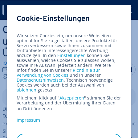
Digital Guide
Cookie-Einstellungen
Zum Haupt­in­halt springen
Cloud-PC: Funk­ti­ons­wei­se
Wir setzen Cookies ein, um unsere Webseiten
und Ein­satz­ge­bie­te im
optimal für Sie zu gestalten, unsere Produkte für
Sie zu verbessern sowie Ihnen zusammen mit
Drittanbietern interessengerechte Werbung
Überblick
anzuzeigen. In den
Einstellungen
können Sie
auswählen, welche Cookies Sie zulassen wollen,
IONOS Redaktion
sowie Ihre Auswahl jederzeit ändern. Weitere
Auf Facebo
Auf Tw
A
02.01.2023
Infos finden Sie in unserer
Richtlinie zur
Verwendung von Cookies
und in unseren
5 mins
Datenschutzhinweisen
. Technisch notwendige
Cookies werden auch bei der Auswahl von
ablehnen
gesetzt.
In­halts­ver­zeich­nis
Mit einem Klick auf "
Akzeptieren
" stimmen Sie der
Verarbeitung und der Übermittlung Ihrer Daten
Die
Cloud
kann nicht nur ein­ge­setzt werden, um Ihre
an Drittländer zu.
Daten ge­rä­te­un­ab­hän­gig zu speichern. Mit Cloud-PCs
Impressum
exis­tie­ren mitt­ler­wei­le
ganze virtuelle Computer
, auf die
Sie über die Cloud zugreifen können. So müssen Sie die