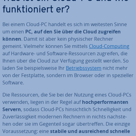
funk­tio­niert er?
Bei einem Cloud-PC handelt es sich im weitesten Sinne
um einen
PC, auf den Sie über die Cloud zugreifen
können
. Damit ist aber kein phy­si­scher Rechner
gemeint. Vielmehr können Sie mittels
Cloud-Computing
auf Hardware- und Software-Res­sour­cen zugreifen, die
Ihnen über die Cloud zur Verfügung gestellt werden. So
laden Sie bei­spiels­wei­se Ihr
Be­triebs­sys­tem
nicht mehr
von der Fest­plat­te, sondern im Browser oder in spe­zi­el­ler
Software.
Die Res­sour­cen, die Sie bei der Nutzung eines Cloud-PCs
verwenden, liegen in der Regel auf
hoch­per­for­man­ten
Servern
, sodass Cloud-PCs hin­sicht­lich Schnel­lig­keit und
Zu­ver­läs­sig­keit modernen Rechnern in nichts nach­ste­
hen oder sie im Gegenteil sogar über­tref­fen. Die einzige
Vor­aus­set­zung: eine
stabile und aus­rei­chend schnelle