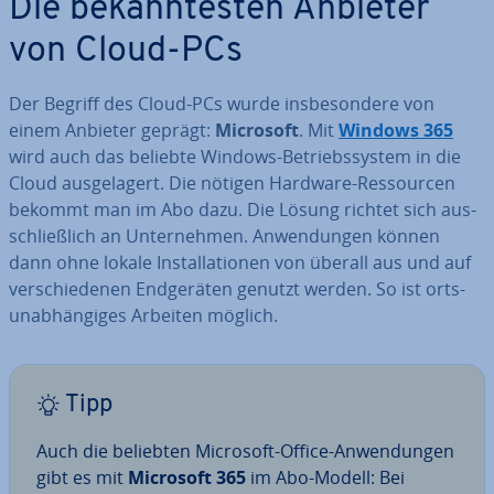
Die be­kann­tes­ten Anbieter
von Cloud-PCs
Der Begriff des Cloud-PCs wurde ins­be­son­de­re von
einem Anbieter geprägt:
Microsoft
. Mit
Windows 365
wird auch das beliebte Windows-Be­triebs­sys­tem in die
Cloud aus­ge­la­gert. Die nötigen Hardware-Res­sour­cen
bekommt man im Abo dazu. Die Lösung richtet sich aus­
schließ­lich an Un­ter­neh­men. An­wen­dun­gen können
dann ohne lokale In­stal­la­tio­nen von überall aus und auf
ver­schie­de­nen End­ge­rä­ten genutzt werden. So ist orts­
un­ab­hän­gi­ges Arbeiten möglich.
Tipp
Auch die beliebten Microsoft-Office-An­wen­dun­gen
gibt es mit
Microsoft 365
im Abo-Modell: Bei