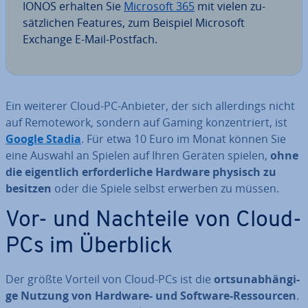
IONOS erhalten Sie
Microsoft 365
mit vielen zu­
sätz­li­chen Features, zum Beispiel Microsoft
Exchange E-Mail-Postfach.
Ein weiterer Cloud-PC-Anbieter, der sich al­ler­dings nicht
auf Re­mo­te­work, sondern auf Gaming kon­zen­triert, ist
Google Stadia
. Für etwa 10 Euro im Monat können Sie
eine Auswahl an Spielen auf Ihren Geräten spielen,
ohne
die ei­gent­lich er­for­der­li­che Hardware physisch zu
besitzen
oder die Spiele selbst erwerben zu müssen.
Vor- und Nachteile von Cloud-
PCs im Überblick
Der größte Vorteil von Cloud-PCs ist die
orts­un­ab­hän­gi­
ge Nutzung von Hardware- und Software-Res­sour­cen
.