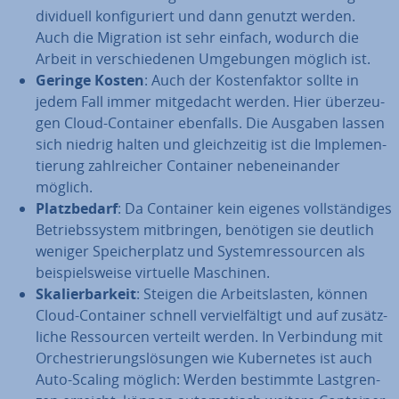
di­vi­du­ell kon­fi­gu­riert und dann genutzt werden.
Auch die Migration ist sehr einfach, wodurch die
Arbeit in ver­schie­de­nen Um­ge­bun­gen möglich ist.
Geringe Kosten
: Auch der Kos­ten­fak­tor sollte in
jedem Fall immer mit­ge­dacht werden. Hier über­zeu­
gen Cloud-Container ebenfalls. Die Ausgaben lassen
sich niedrig halten und gleich­zei­tig ist die Im­ple­men­
tie­rung zahl­rei­cher Container ne­ben­ein­an­der
möglich.
Platz­be­darf
: Da Container kein eigenes voll­stän­di­ges
Be­triebs­sys­tem mit­brin­gen, benötigen sie deutlich
weniger Spei­cher­platz und Sys­tem­res­sour­cen als
bei­spiels­wei­se virtuelle Maschinen.
Ska­lier­bar­keit
: Steigen die Ar­beits­las­ten, können
Cloud-Container schnell ver­viel­fäl­tigt und auf zu­sätz­
li­che Res­sour­cen verteilt werden. In Ver­bin­dung mit
Or­ches­trie­rungs­lö­sun­gen wie Ku­ber­netes ist auch
Auto-Scaling möglich: Werden bestimmte Last­gren­