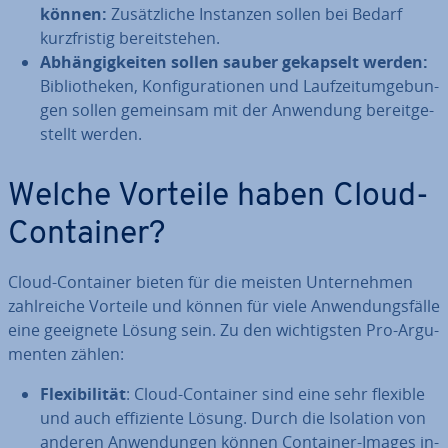
können:
Zu­sätz­li­che Instanzen sollen bei Bedarf
kurz­fris­tig be­reit­ste­hen.
Ab­hän­gig­kei­ten sollen sauber gekapselt werden:
Bi­blio­the­ken, Kon­fi­gu­ra­tio­nen und Lauf­zeit­um­ge­bun­
gen sollen gemeinsam mit der Anwendung be­reit­ge­
stellt werden.
Welche Vorteile haben Cloud-
Container?
Cloud-Container bieten für die meisten Un­ter­neh­men
zahl­rei­che Vorteile und können für viele An­wen­dungs­fäl­le
eine geeignete Lösung sein. Zu den wich­tigs­ten Pro-Ar­gu­
men­ten zählen:
Fle­xi­bi­li­tät
: Cloud-Container sind eine sehr flexible
und auch ef­fi­zi­en­te Lösung. Durch die Isolation von
anderen An­wen­dun­gen können Container-Images in­