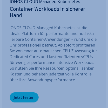
IONOS CLOUD Managed Ku­ber­netes
Container Workloads in sicherer
Hand
IONOS CLOUD Managed Ku­ber­netes ist die
ideale Plattform für per­for­man­te und hoch­ska­
lier­ba­re Container-An­wen­dun­gen – rund um die
Uhr pro­fes­sio­nell betreut. Ab sofort pro­fi­tie­ren
Sie von einer au­to­ma­ti­schen CPU-Zuweisung für
Dedicated Cores und kos­ten­ef­fi­zi­en­ten vCPUs
für weniger per­for­mance-intensive Workloads.
So nutzen Sie Ihre Res­sour­cen optimal, senken
Kosten und behalten jederzeit volle Kontrolle
über Ihre An­wen­dungs­per­for­mance.
Jetzt testen