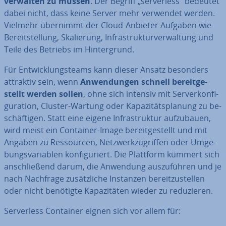
verwalten zu müssen
. Der Begriff „ser­ver­less“ bedeutet
dabei nicht, dass keine Server mehr verwendet werden.
Vielmehr übernimmt der Cloud-Anbieter Aufgaben wie
Be­reit­stel­lung, Ska­lie­rung, In­fra­struk­tur­ver­wal­tung und
Teile des Betriebs im Hin­ter­grund.
Für Ent­wick­lungs­teams kann dieser Ansatz besonders
attraktiv sein, wenn
An­wen­dun­gen schnell be­reit­ge­
stellt werden sollen
, ohne sich intensiv mit Ser­ver­kon­fi­
gu­ra­ti­on, Cluster-Wartung oder Ka­pa­zi­täts­pla­nung zu be­
schäf­ti­gen. Statt eine eigene In­fra­struk­tur auf­zu­bau­en,
wird meist ein Container-Image be­reit­ge­stellt und mit
Angaben zu Res­sour­cen, Netz­werk­zu­grif­fen oder Um­ge­
bungs­va­ria­blen kon­fi­gu­riert. Die Plattform kümmert sich
an­schlie­ßend darum, die Anwendung aus­zu­füh­ren und je
nach Nachfrage zu­sätz­li­che Instanzen be­reit­zu­stel­len
oder nicht benötigte Ka­pa­zi­tä­ten wieder zu re­du­zie­ren.
Ser­ver­less Container eignen sich vor allem für: