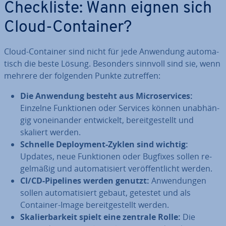
Check­lis­te: Wann eignen sich
Cloud-Container?
Cloud-Container sind nicht für jede Anwendung au­to­ma­
tisch die beste Lösung. Besonders sinnvoll sind sie, wenn
mehrere der folgenden Punkte zutreffen:
Die Anwendung besteht aus Mi­cro­ser­vices:
Einzelne Funk­tio­nen oder Services können un­ab­hän­
gig von­ein­an­der ent­wi­ckelt, be­reit­ge­stellt und
skaliert werden.
Schnelle De­ploy­ment-Zyklen sind wichtig:
Updates, neue Funk­tio­nen oder Bugfixes sollen re­
gel­mä­ßig und au­to­ma­ti­siert ver­öf­fent­licht werden.
CI/CD-Pipelines werden genutzt:
An­wen­dun­gen
sollen au­to­ma­ti­siert gebaut, getestet und als
Container-Image be­reit­ge­stellt werden.
Ska­lier­bar­keit spielt eine zentrale Rolle:
Die