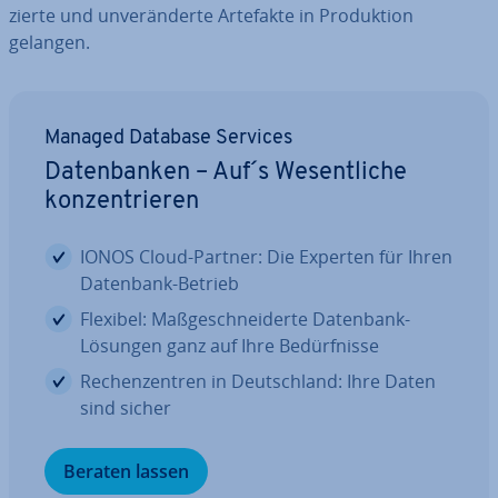
zier­te und un­ver­än­der­te Artefakte in Pro­duk­ti­on
gelangen.
Managed Database Services
Da­ten­ban­ken – Auf´s We­sent­li­che
kon­zen­trie­ren
IONOS Cloud-Partner: Die Experten für Ihren
Datenbank-Betrieb
Flexibel: Maß­ge­schnei­der­te Datenbank-
Lösungen ganz auf Ihre Be­dürf­nis­se
Re­chen­zen­tren in Deutsch­land: Ihre Daten
sind sicher
Beraten lassen