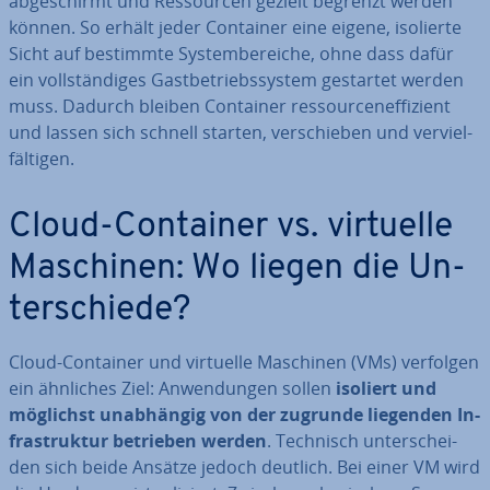
ab­ge­schirmt und Res­sour­cen gezielt begrenzt werden
können. So erhält jeder Container eine eigene, isolierte
Sicht auf bestimmte Sys­tem­be­rei­che, ohne dass dafür
ein voll­stän­di­ges Gast­be­triebs­sys­tem gestartet werden
muss. Dadurch bleiben Container res­sour­cen­ef­fi­zi­ent
und lassen sich schnell starten, ver­schie­ben und ver­viel­
fäl­ti­gen.
Cloud-Container vs. virtuelle
Maschinen: Wo liegen die Un­
ter­schie­de?
Cloud-Container und virtuelle Maschinen (VMs) verfolgen
ein ähnliches Ziel: An­wen­dun­gen sollen
isoliert und
möglichst un­ab­hän­gig von der zugrunde liegenden In­
fra­struk­tur betrieben werden
. Technisch un­ter­schei­
den sich beide Ansätze jedoch deutlich. Bei einer VM wird