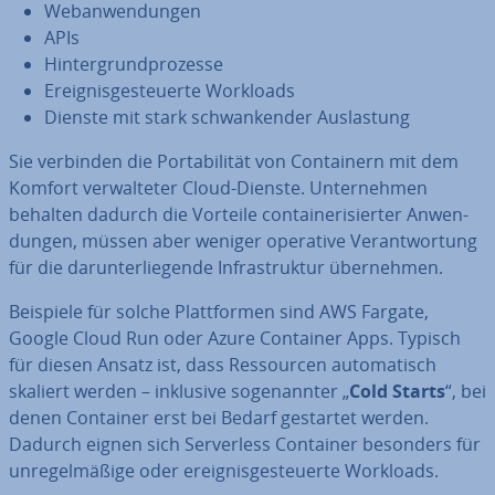
Web­an­wen­dun­gen
APIs
Hin­ter­grund­pro­zes­se
Er­eig­nis­ge­steu­er­te Workloads
Dienste mit stark schwan­ken­der Aus­las­tung
Sie verbinden die Por­ta­bi­li­tät von Con­tai­nern mit dem
Komfort ver­wal­te­ter Cloud-Dienste. Un­ter­neh­men
behalten dadurch die Vorteile con­tai­ne­ri­sier­ter An­wen­
dun­gen, müssen aber weniger operative Ver­ant­wor­tung
für die dar­un­ter­lie­gen­de In­fra­struk­tur über­neh­men.
Beispiele für solche Platt­for­men sind AWS Fargate,
Google Cloud Run oder Azure Container Apps. Typisch
für diesen Ansatz ist, dass Res­sour­cen au­to­ma­tisch
skaliert werden – inklusive so­ge­nann­ter „
Cold Starts
“, bei
denen Container erst bei Bedarf gestartet werden.
Dadurch eignen sich Ser­ver­less Container besonders für
un­re­gel­mä­ßi­ge oder er­eig­nis­ge­steu­er­te Workloads.