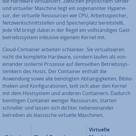
die Hardware vir­tua­li­siert. Zwischen phy­si­schem Server
und vir­tu­el­ler Maschine liegt ein so­ge­nann­ter Hy­per­vi­
sor, der virtuelle Res­sour­cen wie CPU, Ar­beits­spei­cher,
Netz­werk­schnitt­stel­len und Spei­cher­platz be­reit­stellt.
Jede VM bringt dabei in der Regel ein voll­stän­di­ges Gast­
be­triebs­sys­tem inklusive eigenem Kernel mit.
Cloud-Container arbeiten schlanker. Sie vir­tua­li­sie­ren
nicht die komplette Hardware, sondern laufen als von­
ein­an­der isolierte Prozesse auf demselben Be­triebs­sys­
tem­kern des Hosts. Der Container enthält die
Anwendung sowie alle be­nö­tig­ten Ab­hän­gig­kei­ten, Bi­blio­
the­ken und Kon­fi­gu­ra­tio­nen, teilt sich aber den Kernel
mit dem Host­sys­tem und anderen Con­tai­nern. Dadurch
benötigen Container weniger Res­sour­cen, starten
schneller und lassen sich dichter ne­ben­ein­an­der
betreiben als klas­si­sche virtuelle Maschinen.
Virtuelle