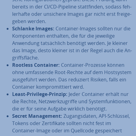
bereits in der CI/CD-Pipeline statt­fin­den, sodass feh­
ler­haf­te oder unsichere Images gar nicht erst frei­ge­
ge­ben werden.
Schlanke Images:
Container-Images sollten nur die
Kom­po­nen­ten enthalten, die für die jeweilige
Anwendung tat­säch­lich benötigt werden. Je kleiner
das Image, desto kleiner ist in der Regel auch die An­
griffs­flä­che.
Rootless Container:
Container-Prozesse können
ohne um­fas­sen­de Root-Rechte auf dem Host­sys­tem
aus­ge­führt werden. Das reduziert Risiken, falls ein
Container kom­pro­mit­tiert wird.
Least-Privilege-Prinzip:
Jeder Container erhält nur
die Rechte, Netz­werk­zu­grif­fe und Sys­tem­funk­tio­nen,
die er für seine Aufgabe wirklich benötigt.
Secret Ma­nage­ment:
Zu­gangs­da­ten, API-Schlüssel,
Tokens oder Zer­ti­fi­ka­te sollten nicht fest im
Container-Image oder im Quellcode ge­spei­chert