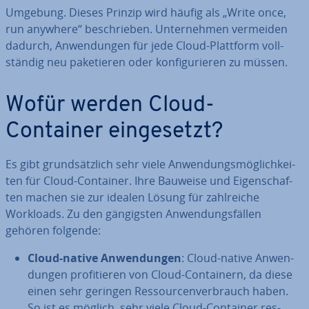
Umgebung. Dieses Prinzip wird häufig als „Write once,
run anywhere“ be­schrie­ben. Un­ter­neh­men vermeiden
dadurch, An­wen­dun­gen für jede Cloud-Plattform voll­
stän­dig neu pa­ke­tie­ren oder kon­fi­gu­rie­ren zu müssen.
Wofür werden Cloud-
Container ein­ge­setzt?
Es gibt grund­sätz­lich sehr viele An­wen­dungs­mög­lich­kei­
ten für Cloud-Container. Ihre Bauweise und Ei­gen­schaf­
ten machen sie zur idealen Lösung für zahl­rei­che
Workloads. Zu den gän­gigs­ten An­wen­dungs­fäl­len
gehören folgende:
Cloud-native An­wen­dun­gen
: Cloud-native An­wen­
dun­gen pro­fi­tie­ren von Cloud-Con­tai­nern, da diese
einen sehr geringen Res­sour­cen­ver­brauch haben.
So ist es möglich, sehr viele Cloud-Container res­