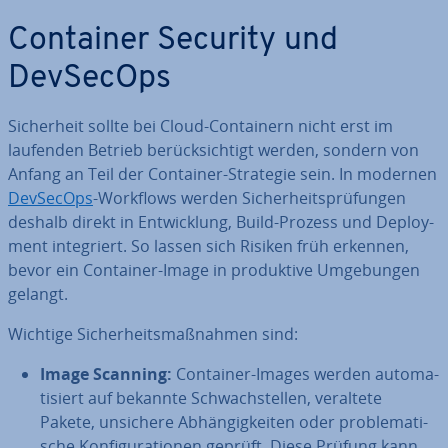
Container Security und
DevSecOps
Si­cher­heit sollte bei Cloud-Con­tai­nern nicht erst im
laufenden Betrieb be­rück­sich­tigt werden, sondern von
Anfang an Teil der Container-Strategie sein. In modernen
DevSecOps
-Workflows werden Si­cher­heits­prü­fun­gen
deshalb direkt in Ent­wick­lung, Build-Prozess und De­ploy­
ment in­te­griert. So lassen sich Risiken früh erkennen,
bevor ein Container-Image in pro­duk­ti­ve Um­ge­bun­gen
gelangt.
Wichtige Si­cher­heits­maß­nah­men sind:
Image Scanning:
Container-Images werden au­to­ma­
ti­siert auf bekannte Schwach­stel­len, veraltete
Pakete, unsichere Ab­hän­gig­kei­ten oder pro­ble­ma­ti­
sche Kon­fi­gu­ra­tio­nen geprüft. Diese Prüfung kann