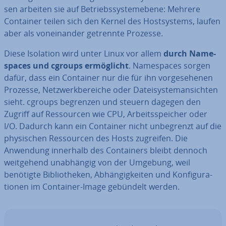
sen arbeiten sie auf Be­triebs­sys­tem­ebe­ne: Mehrere
Container teilen sich den Kernel des Host­sys­tems, laufen
aber als von­ein­an­der getrennte Prozesse.
Diese Isolation wird unter Linux vor allem
durch Name­
spaces und cgroups er­mög­licht
. Name­spaces sorgen
dafür, dass ein Container nur die für ihn vor­ge­se­he­nen
Prozesse, Netz­werk­be­rei­che oder Da­tei­sys­tem­an­sich­ten
sieht. cgroups begrenzen und steuern dagegen den
Zugriff auf Res­sour­cen wie CPU, Ar­beits­spei­cher oder
I/O. Dadurch kann ein Container nicht un­be­grenzt auf die
phy­si­schen Res­sour­cen des Hosts zugreifen. Die
Anwendung innerhalb des Con­tai­ners bleibt dennoch
weit­ge­hend un­ab­hän­gig von der Umgebung, weil
benötigte Bi­blio­the­ken, Ab­hän­gig­kei­ten und Kon­fi­gu­ra­
tio­nen im Container-Image gebündelt werden.