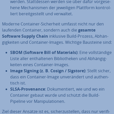
werden. Statt­des­sen werden sie über dafür vor­ge­se­
he­ne Me­cha­nis­men der je­wei­li­gen Plattform kon­trol­
liert be­reit­ge­stellt und verwaltet.
Moderne Container-Si­cher­heit umfasst nicht nur den
laufenden Container, sondern auch die
gesamte
Software Supply Chain
inklusive Build-Prozess, Ab­hän­
gig­kei­ten und Container-Images. Wichtige Bausteine sind:
SBOM (Software Bill of Materials)
: Eine voll­stän­di­ge
Liste aller ent­hal­te­nen Bi­blio­the­ken und Ab­hän­gig­
kei­ten eines Container-Images.
Image Signing (z. B. Cosign / Sigstore)
: Stellt sicher,
dass ein Container-Image un­ver­än­dert und au­then­
tisch ist.
SLSA-Pro­ven­an­ce
: Do­ku­men­tiert, wie und wo ein
Container gebaut wurde und schützt die Build-
Pipeline vor Ma­ni­pu­la­tio­nen.
Ziel dieser Ansätze ist es, si­cher­zu­stel­len, dass nur ve­ri­fi­