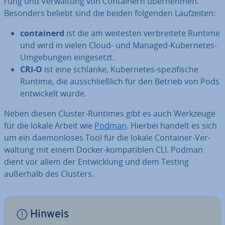
rung und Ver­wal­tung von Con­tai­nern über­neh­men.
Besonders beliebt sind die beiden folgenden Lauf­zei­ten:
con­tai­nerd
ist die am weitesten ver­brei­te­te Runtime
und wird in vielen Cloud- und Managed-Ku­ber­netes-
Um­ge­bun­gen ein­ge­setzt.
CRI-O
ist eine schlanke, Ku­ber­netes-spe­zi­fi­sche
Runtime, die aus­schließ­lich für den Betrieb von Pods
ent­wi­ckelt wurde.
Neben diesen Cluster-Runtimes gibt es auch Werkzeuge
für die lokale Arbeit wie
Podman
. Hierbei handelt es sich
um ein dae­mon­lo­ses Tool für die lokale Container-Ver­
wal­tung mit einem Docker-kom­pa­ti­blen CLI. Podman
dient vor allem der Ent­wick­lung und dem Testing
außerhalb des Clusters.
Hinweis