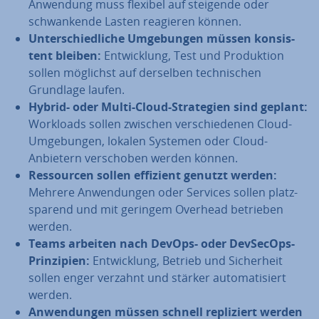
Anwendung muss flexibel auf steigende oder
schwan­ken­de Lasten reagieren können.
Un­ter­schied­li­che Um­ge­bun­gen müssen kon­sis­
tent bleiben:
Ent­wick­lung, Test und Pro­duk­ti­on
sollen möglichst auf derselben tech­ni­schen
Grundlage laufen.
Hybrid- oder Multi-Cloud-Stra­te­gien sind geplant:
Workloads sollen zwischen ver­schie­de­nen Cloud-
Um­ge­bun­gen, lokalen Systemen oder Cloud-
Anbietern ver­scho­ben werden können.
Res­sour­cen sollen effizient genutzt werden:
Mehrere An­wen­dun­gen oder Services sollen platz­
spa­rend und mit geringem Overhead betrieben
werden.
Teams arbeiten nach DevOps- oder DevSecOps-
Prin­zi­pi­en:
Ent­wick­lung, Betrieb und Si­cher­heit
sollen enger verzahnt und stärker au­to­ma­ti­siert
werden.
An­wen­dun­gen müssen schnell re­pli­ziert werden