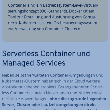
Container sind ein Be­triebs­sys­tem-Level-Vir­tua­li­
sie­rungs­kon­zept (OCI-Standard). Docker ist ein
Tool zur Er­stel­lung und Aus­füh­rung von Con­tai­
nern. Ku­ber­netes ist ein Or­ches­trie­rungs­sys­tem
zur Ver­wal­tung von Container-Clustern.
Ser­ver­less Container und
Managed Services
Neben selbst ver­wal­te­ten Container-Um­ge­bun­gen und
Ku­ber­netes-Clustern haben sich in der Cloud weitere
Abs­trak­ti­ons­ebe­nen etabliert. Bei so­ge­nann­ten Ser­ver­
less Con­tai­ners starten Nut­ze­rin­nen und Nutzer con­tai­
ne­ri­sier­te An­wen­dun­gen,
ohne die zugrunde liegenden
Server, Cluster oder Lauf­zeit­um­ge­bun­gen direkt