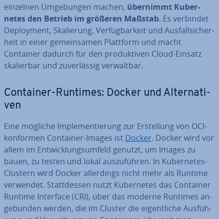
einzelnen Um­ge­bun­gen machen,
übernimmt Ku­ber­
netes den Betrieb im größeren Maßstab
. Es verbindet
De­ploy­ment, Ska­lie­rung, Ver­füg­bar­keit und Aus­fall­si­cher­
heit in einer ge­mein­sa­men Plattform und macht
Container dadurch für den pro­duk­ti­ven Cloud-Einsatz
ska­lier­bar und zu­ver­läs­sig ver­walt­bar.
Container-Runtimes: Docker und Al­ter­na­ti­
ven
Eine mögliche Im­ple­men­tie­rung zur Er­stel­lung von OCI-
konformen Container-Images ist
Docker
. Docker wird vor
allem im Ent­wick­lungs­um­feld genutzt, um Images zu
bauen, zu testen und lokal aus­zu­füh­ren. In Ku­ber­netes-
Clustern wird Docker al­ler­dings nicht mehr als Runtime
verwendet. Statt­des­sen nutzt Ku­ber­netes das Container
Runtime Interface (CRI), über das moderne Runtimes an­
ge­bun­den werden, die im Cluster die ei­gent­li­che Aus­füh­