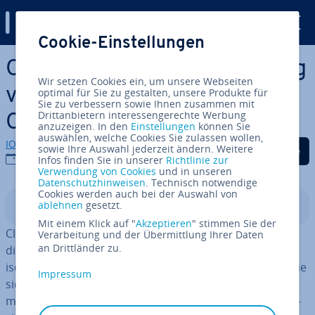
Digital Guide
Cookie-Einstellungen
Zum Haupt­in­halt springen
Cloud-Container: Ent­wick­lung
Wir setzen Cookies ein, um unsere Webseiten
von An­wen­dun­gen in der
optimal für Sie zu gestalten, unsere Produkte für
Sie zu verbessern sowie Ihnen zusammen mit
Drittanbietern interessengerechte Werbung
Cloud
anzuzeigen. In den
Einstellungen
können Sie
auswählen, welche Cookies Sie zulassen wollen,
IONOS Redaktion
Auf Facebook teilen
Auf Twitter teilen
Auf LinkedIn tei
sowie Ihre Auswahl jederzeit ändern. Weitere
02.07.2026
Infos finden Sie in unserer
Richtlinie zur
Verwendung von Cookies
und in unseren
Datenschutzhinweisen
. Technisch notwendige
Cookies werden auch bei der Auswahl von
ablehnen
gesetzt.
In­halts­ver­zeich­nis
Mit einem Klick auf "
Akzeptieren
" stimmen Sie der
Cloud-Container sind leicht­ge­wich­ti­ge, portable Pakete,
Verarbeitung und der Übermittlung Ihrer Daten
an Drittländer zu.
die eine Anwendung mitsamt ihrer Ab­hän­gig­kei­ten
isolieren. Im Gegensatz zu vir­tu­el­len Maschinen teilen sie
Impressum
sich den Be­triebs­sys­tem­kern, was sie sehr effizient
macht. Sie bilden die tech­no­lo­gi­sche Basis für Mi­cro­ser­