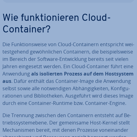
Wie funk­tio­nie­ren Cloud-
Container?
Die Funk­ti­ons­wei­se von Cloud-Con­tai­nern ent­spricht wei­
test­ge­hend ge­wöhn­li­chen Con­tai­nern, die bei­spiels­wei­se
im Bereich der Software-Ent­wick­lung bereits seit vielen
Jahren ein­ge­setzt werden. Ein Cloud-Container führt eine
Anwendung
als iso­lier­ten Prozess auf dem Host­sys­tem
aus
. Dafür enthält das Container-Image die Anwendung
selbst sowie alle not­wen­di­gen Ab­hän­gig­kei­ten, Kon­fi­gu­
ra­tio­nen und Bi­blio­the­ken. Aus­ge­führt wird dieses Image
durch eine Container-Runtime bzw. Container-Engine.
Die Trennung zwischen den Con­tai­nern entsteht auf Be­
triebs­sys­tem­ebe­ne. Der ge­mein­sa­me Host-Kernel stellt
Me­cha­nis­men bereit, mit denen Prozesse von­ein­an­der