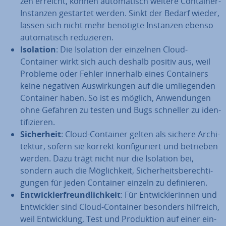
zen erreicht, können au­to­ma­tisch weitere Container-
Instanzen gestartet werden. Sinkt der Bedarf wieder,
lassen sich nicht mehr benötigte Instanzen ebenso
au­to­ma­tisch re­du­zie­ren.
Isolation
: Die Isolation der einzelnen Cloud-
Container wirkt sich auch deshalb positiv aus, weil
Probleme oder Fehler innerhalb eines Con­tai­ners
keine negativen Aus­wir­kun­gen auf die um­lie­gen­den
Container haben. So ist es möglich, An­wen­dun­gen
ohne Gefahren zu testen und Bugs schneller zu iden­
ti­fi­zie­ren.
Si­cher­heit
: Cloud-Container gelten als sichere Ar­chi­
tek­tur, sofern sie korrekt kon­fi­gu­riert und betrieben
werden. Dazu trägt nicht nur die Isolation bei,
sondern auch die Mög­lich­keit, Si­cher­heits­be­rech­ti­
gun­gen für jeden Container einzeln zu de­fi­nie­ren.
Ent­wick­ler­freund­lich­keit
: Für Ent­wick­le­rin­nen und
Ent­wick­ler sind Cloud-Container besonders hilfreich,
weil Ent­wick­lung, Test und Pro­duk­ti­on auf einer ein­