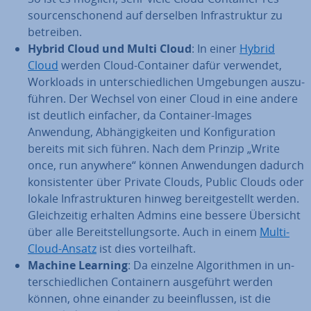
sour­cen­scho­nend auf derselben In­fra­struk­tur zu
betreiben.
Hybrid Cloud und Multi Cloud
: In einer
Hybrid
Cloud
werden Cloud-Container dafür verwendet,
Workloads in un­ter­schied­li­chen Um­ge­bun­gen aus­zu­
füh­ren. Der Wechsel von einer Cloud in eine andere
ist deutlich einfacher, da Container-Images
Anwendung, Ab­hän­gig­kei­ten und Kon­fi­gu­ra­ti­on
bereits mit sich führen. Nach dem Prinzip „Write
once, run anywhere“ können An­wen­dun­gen dadurch
kon­sis­ten­ter über Private Clouds, Public Clouds oder
lokale In­fra­struk­tu­ren hinweg be­reit­ge­stellt werden.
Gleich­zei­tig erhalten Admins eine bessere Übersicht
über alle Be­reit­stel­lungs­or­te. Auch in einem
Multi-
Cloud-Ansatz
ist dies vor­teil­haft.
Machine Learning
: Da einzelne Al­go­rith­men in un­
ter­schied­li­chen Con­tai­nern aus­ge­führt werden
können, ohne einander zu be­ein­flus­sen, ist die