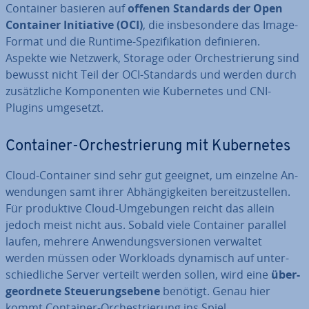
Container basieren auf
offenen Standards der Open
Container In­itia­ti­ve (OCI)
, die ins­be­son­de­re das Image-
Format und die Runtime-Spe­zi­fi­ka­ti­on de­fi­nie­ren.
Aspekte wie Netzwerk, Storage oder Or­ches­trie­rung sind
bewusst nicht Teil der OCI-Standards und werden durch
zu­sätz­li­che Kom­po­nen­ten wie Ku­ber­netes und CNI-
Plugins umgesetzt.
Container-Or­ches­trie­rung mit Ku­ber­netes
Cloud-Container sind sehr gut geeignet, um einzelne An­
wen­dun­gen samt ihrer Ab­hän­gig­kei­ten be­reit­zu­stel­len.
Für pro­duk­ti­ve Cloud-Um­ge­bun­gen reicht das allein
jedoch meist nicht aus. Sobald viele Container parallel
laufen, mehrere An­wen­dungs­ver­sio­nen verwaltet
werden müssen oder Workloads dynamisch auf un­ter­
schied­li­che Server verteilt werden sollen, wird eine
über­
ge­ord­ne­te Steue­rungs­ebe­ne
benötigt. Genau hier
kommt Container-Or­ches­trie­rung ins Spiel.