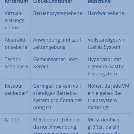
Kriterium
Cloud-Container
Maschine
Vir­tua­li­
Be­triebs­sys­tem­ebe­ne
Hard­ware­ebe­ne
sie­rungs­
ebe­ne
Abs­trak­ti­
Anwendung und Lauf­
Voll­stän­di­ges vir­
ons­ebe­ne
zeit­um­ge­bung
tu­el­les System
Tech­ni­
Ge­mein­sa­mer Host-
Hy­per­vi­sor mit
sche Basis
Kernel
eigenem Gast­be­
triebs­sys­tem
Res­sour­
Geringer, da kein voll­
Höher, da jede VM
cen­be­darf
stän­di­ges Be­triebs­
ein eigenes Be­
sys­tem pro Container
triebs­sys­tem
nötig ist
mitbringt
Größe
Meist deutlich kleiner,
Meist deutlich
da nur Anwendung,
größer, da ein