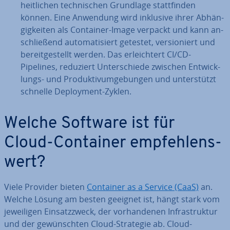
heit­li­chen tech­ni­schen Grundlage statt­fin­den
können. Eine Anwendung wird inklusive ihrer Ab­hän­
gig­kei­ten als Container-Image verpackt und kann an­
schlie­ßend au­to­ma­ti­siert getestet, ver­sio­niert und
be­reit­ge­stellt werden. Das er­leich­tert CI/CD-
Pipelines, reduziert Un­ter­schie­de zwischen Ent­wick­
lungs- und Pro­duk­tiv­um­ge­bun­gen und un­ter­stützt
schnelle De­ploy­ment-Zyklen.
Welche Software ist für
Cloud-Container emp­feh­lens­
wert?
Viele Provider bieten
Container as a Service (CaaS)
an.
Welche Lösung am besten geeignet ist, hängt stark vom
je­wei­li­gen Ein­satz­zweck, der vor­han­de­nen In­fra­struk­tur
und der ge­wünsch­ten Cloud-Strategie ab. Cloud-