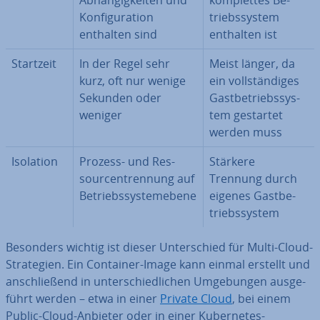
Ab­hän­gig­kei­ten und
kom­plet­tes Be­
Kon­fi­gu­ra­ti­on
triebs­sys­tem
enthalten sind
enthalten ist
Startzeit
In der Regel sehr
Meist länger, da
kurz, oft nur wenige
ein voll­stän­di­ges
Sekunden oder
Gast­be­triebs­sys­
weniger
tem gestartet
werden muss
Isolation
Prozess- und Res­
Stärkere
sour­cen­tren­nung auf
Trennung durch
Be­triebs­sys­tem­ebe­ne
eigenes Gast­be­
triebs­sys­tem
Besonders wichtig ist dieser Un­ter­schied für Multi-Cloud-
Stra­te­gien. Ein Container-Image kann einmal erstellt und
an­schlie­ßend in un­ter­schied­li­chen Um­ge­bun­gen aus­ge­
führt werden – etwa in einer
Private Cloud
, bei einem
Public-Cloud-Anbieter oder in einer Ku­ber­netes-