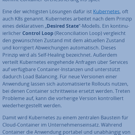
Eine der wich­tigs­ten Lösungen dafür ist
Ku­ber­netes
, oft
auch K8s genannt. Ku­ber­netes arbeitet nach dem Prinzip
eines de­kla­ra­ti­ven „
Desired State
“-Modells. Ein kon­ti­nu­
ier­li­cher
Control Loop
(Re­con­ci­lia­ti­on Loop) ver­gleicht
den ge­wünsch­ten Zustand mit dem aktuellen Zustand
und kor­ri­giert Ab­wei­chun­gen au­to­ma­tisch. Dieses
Prinzip wird als Self-Healing be­zeich­net. Außerdem
verteilt Ku­ber­netes ein­ge­hen­de Anfragen über Services
auf ver­füg­ba­re Container-Instanzen und un­ter­stützt
dadurch Load Balancing. Für neue Versionen einer
Anwendung lassen sich au­to­ma­ti­sier­te Rollouts nutzen,
bei denen Container schritt­wei­se ersetzt werden. Treten
Probleme auf, kann die vorherige Version kon­trol­liert
wie­der­her­ge­stellt werden.
Damit wird Ku­ber­netes zu einem zentralen Baustein für
Cloud-Container im Un­ter­neh­mens­ein­satz. Während
Container die Anwendung portabel und un­ab­hän­gig von