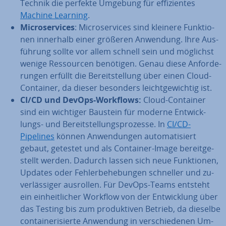
Technik die perfekte Umgebung für ef­fi­zi­en­tes
Machine Learning
.
Mi­cro­ser­vices
: Mi­cro­ser­vices sind kleinere Funk­tio­
nen innerhalb einer größeren Anwendung. Ihre Aus­
füh­rung sollte vor allem schnell sein und möglichst
wenige Res­sour­cen benötigen. Genau diese An­for­de­
run­gen erfüllt die Be­reit­stel­lung über einen Cloud-
Container, da dieser besonders leicht­ge­wich­tig ist.
CI/CD und DevOps-Workflows:
Cloud-Container
sind ein wichtiger Baustein für moderne Ent­wick­
lungs- und Be­reit­stel­lungs­pro­zes­se. In
CI/CD-
Pipelines
können An­wen­dun­gen au­to­ma­ti­siert
gebaut, getestet und als Container-Image be­reit­ge­
stellt werden. Dadurch lassen sich neue Funk­tio­nen,
Updates oder Feh­ler­be­he­bun­gen schneller und zu­
ver­läs­si­ger ausrollen. Für DevOps-Teams entsteht
ein ein­heit­li­cher Workflow von der Ent­wick­lung über
das Testing bis zum pro­duk­ti­ven Betrieb, da dieselbe
con­tai­ne­ri­sier­te Anwendung in ver­schie­de­nen Um­