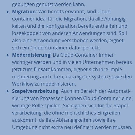
ge­bun­gen genutzt werden kann.
Migration
: Wie bereits erwähnt, sind Cloud-
Container ideal für die Migration, da alle Ab­hän­gig­
kei­ten und die Kon­fi­gu­ra­ti­on bereits enthalten und
los­ge­kop­pelt von anderen An­wen­dun­gen sind. Soll
also eine Anwendung ver­scho­ben werden, eignet
sich ein Cloud-Container dafür perfekt.
Mo­der­ni­sie­rung
: Da Cloud-Container immer
wichtiger werden und in vielen Un­ter­neh­men bereits
jetzt zum Einsatz kommen, eignet sich ihre Im­ple­
men­tie­rung auch dazu, das eigene System sowie den
Workflow zu mo­der­ni­sie­ren.
Sta­pel­ver­ar­bei­tung
: Auch im Bereich der Au­to­ma­ti­
sie­rung von Prozessen können Cloud-Container eine
wichtige Rolle spielen. Sie eignen sich für die Sta­pel­
ver­ar­bei­tung, die ohne mensch­li­ches Ein­grei­fen
auskommt, da ihre Ab­hän­gig­kei­ten sowie ihre
Umgebung nicht extra neu definiert werden müssen.