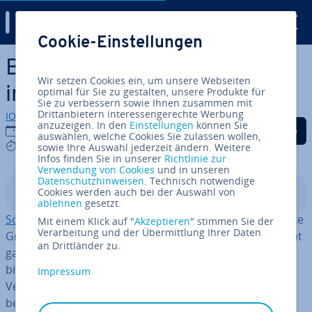
Digital Guide
Cookie-Einstellungen
Zum Haupt­in­halt springen
BaaS: Backend as a Service
Wir setzen Cookies ein, um unsere Webseiten
im Überblick
optimal für Sie zu gestalten, unsere Produkte für
Sie zu verbessern sowie Ihnen zusammen mit
Drittanbietern interessengerechte Werbung
IONOS Redaktion
anzuzeigen. In den
Einstellungen
können Sie
Auf Facebook teilen
Auf Twitter teilen
Auf LinkedIn tei
06.10.2021
auswählen, welche Cookies Sie zulassen wollen,
6 mins
sowie Ihre Auswahl jederzeit ändern. Weitere
Infos finden Sie in unserer
Richtlinie zur
Verwendung von Cookies
und in unseren
Datenschutzhinweisen
. Technisch notwendige
Cookies werden auch bei der Auswahl von
In­halts­ver­zeich­nis
ablehnen
gesetzt.
Software as a Service bzw. SaaS
ist mitt­ler­wei­le eine feste
Mit einem Klick auf "
Akzeptieren
" stimmen Sie der
Verarbeitung und der Übermittlung Ihrer Daten
Größe im Bereich des Cloud Com­pu­tings und be­schreibt
an Drittländer zu.
ganz grund­sätz­lich Software, die über eine In­ter­net­ver­
bin­dung genutzt werden kann, ohne dass eine lokale
Impressum
Version notwendig ist. Und auch in anderen Bereichen,
bei­spiels­wei­se bei der Web-Ent­wick­lung, sind
neue