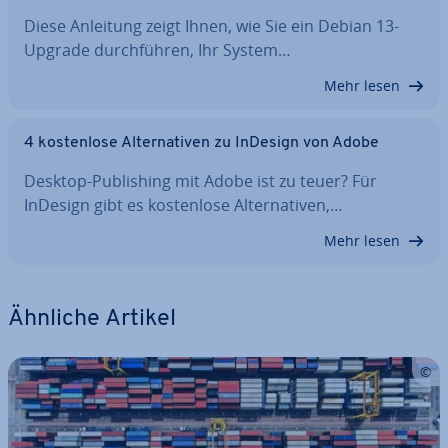
Diese Anleitung zeigt Ihnen, wie Sie ein Debian 13-
Upgrade durch­füh­ren, Ihr System…
Mehr lesen
4 kos­ten­lo­se Al­ter­na­ti­ven zu InDesign von Adobe
Desktop-Pu­bli­shing mit Adobe ist zu teuer? Für
InDesign gibt es kos­ten­lo­se Al­ter­na­ti­ven,…
Mehr lesen
Ähnliche Artikel