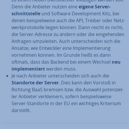
Denn die Anbieter nutzen eine
eigene Ser­ver­
schnitt­stel­le
und Software De­ve­lo­p­ment Kits, bei
denen bei­spiel­wei­se auch die API, Treiber oder Netz­
werk­pro­to­kol­le liegen können. Dann reicht es nicht,
die Server-Adresse zu ändern oder die ein­ge­hen­den
Anfragen um­zu­lei­ten. Auch un­ter­schei­den sich die
Ansätze, wie Ent­wick­ler eine Im­ple­men­tie­rung
vornehmen können. Im Grunde heißt es dann
oftmals, dass das Backend bei einem Wechsel
neu
im­ple­men­tiert
werden muss.
Je nach Anbieter un­ter­schei­den sich auch die
Standorte der Server
. Dies kann den Vorstoß in
Richtung BaaS bremsen bzw. die Auswahl po­ten­zi­el­
ler Anbieter ver­klei­nern, sofern bei­spiels­wei­se
Server-Standorte in der EU ein wichtiges Kriterium
darstellt.