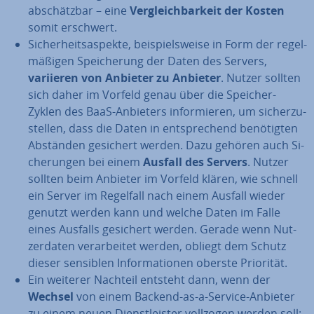
ab­schätz­bar – eine
Ver­gleich­bar­keit der Kosten
somit erschwert.
Si­cher­heits­aspek­te, bei­spiels­wei­se in Form der re­gel­
mä­ßi­gen Spei­che­rung der Daten des Servers,
variieren von Anbieter zu Anbieter
. Nutzer sollten
sich daher im Vorfeld genau über die Speicher-
Zyklen des BaaS-Anbieters in­for­mie­ren, um si­cher­zu­
stel­len, dass die Daten in ent­spre­chend be­nö­tig­ten
Abständen gesichert werden. Dazu gehören auch Si­
che­run­gen bei einem
Ausfall des Servers
. Nutzer
sollten beim Anbieter im Vorfeld klären, wie schnell
ein Server im Regelfall nach einem Ausfall wieder
genutzt werden kann und welche Daten im Falle
eines Ausfalls gesichert werden. Gerade wenn Nut­
zer­da­ten ver­ar­bei­tet werden, obliegt dem Schutz
dieser sensiblen In­for­ma­tio­nen oberste Priorität.
Ein weiterer Nachteil entsteht dann, wenn der
Wechsel
von einem Backend-as-a-Service-Anbieter
zu einem neuen Dienst­leis­ter vollzogen werden soll: