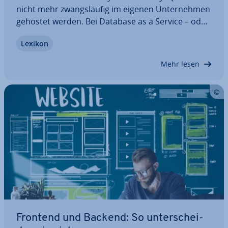
nicht mehr zwangs­läu­fig im eigenen Un­ter­neh­men
gehostet werden. Bei Database as a Service – oder
kurz DBaaS – werden eine oder mehrere Da­ten­
Lexikon
ban­ken in die Cloud aus­ge­la­gert, was Kosten und
Ka­pa­zi­tä­ten spart. Wir erklären, wie DBaaS…
Mehr lesen
Frontend und Backend: So un­ter­schei­