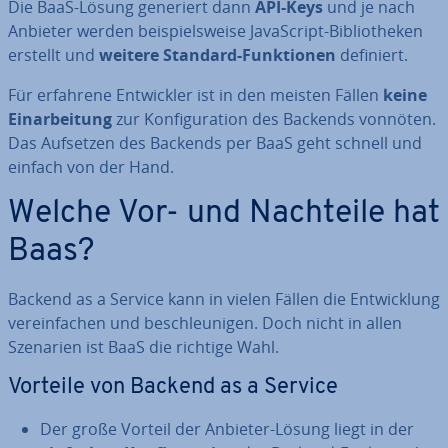
Die BaaS-Lösung generiert dann
API-Keys
und je nach
Anbieter werden bei­spiels­wei­se Ja­va­Script-Bi­blio­the­ken
erstellt und
weitere Standard-Funk­tio­nen
definiert.
Für erfahrene Ent­wick­ler ist in den meisten Fällen
keine
Ein­ar­bei­tung
zur Kon­fi­gu­ra­ti­on des Backends vonnöten.
Das Aufsetzen des Backends per BaaS geht schnell und
einfach von der Hand.
Welche Vor- und Nachteile hat
Baas?
Backend as a Service kann in vielen Fällen die Ent­wick­lung
ver­ein­fa­chen und be­schleu­ni­gen. Doch nicht in allen
Szenarien ist BaaS die richtige Wahl.
Vorteile von Backend as a Service
Der große Vorteil der Anbieter-Lösung liegt in der