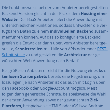
Die Funk­ti­ons­wei­se bei der vom Anbieter be­reit­ge­stell­ten
Backend-Version gleicht in der Praxis dem
Hosting einer
Website
. Der BaaS-Anbieter liefert die Anwendung mit
un­ter­schied­li­chen Funk­tio­nen, sodass Ent­wick­ler die ver­
füg­ba­ren Daten zu einem
in­di­vi­du­el­len Backend
zu­sam­
men­füh­ren können. Auf das so kon­fi­gu­rier­te Backend
greifen die Ent­wick­ler dann über, vom Anbieter be­reit­ge­
stell­te,
Schnitt­stel­len
mit Hilfe von APIs oder einer
REST-
Schnitt­stel­le
zu und gestalten die
Ar­chi­tek­tur
der ge­
wünsch­ten Web-Anwendung nach Bedarf.
Bei größeren Anbietern reicht für die Nutzung eines
kos­
ten­lo­sen Star­ter­pa­kets
bereits eine Re­gis­trie­rung, um
los­zu­le­gen. Je nach Anbieter ist das auch mit Login über
den Facebook- oder Google-Account möglich. Meist
folgen dann ge­ne­ri­sche Schritte, bei­spiels­wei­se die Wahl
der ersten Anwendung sowie der ge­wünsch­ten
Ziel-
Plattform
, bei­spiel­wei­se HTML5 oder iOS bzw. Android.