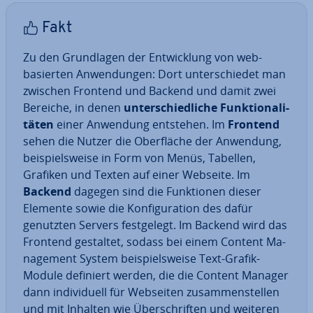
Fakt
Zu den Grund­la­gen der Ent­wick­lung von web-
basierten An­wen­dun­gen: Dort un­ter­schie­det man
zwischen Frontend und Backend und damit zwei
Bereiche, in denen
un­ter­schied­li­che Funk­tio­na­li­
tä­ten
einer Anwendung entstehen. Im
Frontend
sehen die Nutzer die Ober­flä­che der Anwendung,
bei­spiels­wei­se in Form von Menüs, Tabellen,
Grafiken und Texten auf einer Webseite. Im
Backend
dagegen sind die Funk­tio­nen dieser
Elemente sowie die Kon­fi­gu­ra­ti­on des dafür
genutzten Servers fest­ge­legt. Im Backend wird das
Frontend gestaltet, sodass bei einem Content Ma­
nage­ment System bei­spiels­wei­se Text-Grafik-
Module definiert werden, die die Content Manager
dann in­di­vi­du­ell für Webseiten zu­sam­men­stel­len
und mit Inhalten wie Über­schrif­ten und weiteren