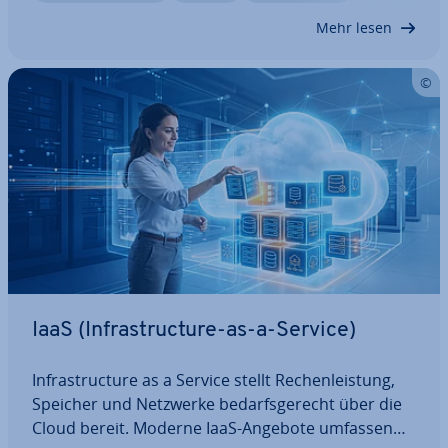
wen­dun­gen (PaaS) in­ter­es­sant. Un­ter­neh­men
Mehr lesen
können…
IaaS (In­fra­struc­tu­re-as-a-Service)
In­fra­struc­tu­re as a Service stellt Re­chen­leis­tung,
Speicher und Netzwerke be­darfs­ge­recht über die
Cloud bereit. Moderne IaaS-Angebote umfassen