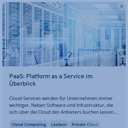
PaaS: Platform as a Service im
Überblick
Cloud-Services werden für Un­ter­neh­men immer
wichtiger. Neben Software und In­fra­struk­tur, die
sich über die Cloud des Anbieters buchen lassen
(SaaS und IaaS), werden zunehmend auch cloud­
Cloud Computing
Lexikon
Private Cloud
ba­sier­te Platt­for­men zur Ent­wick­lung neuer An­