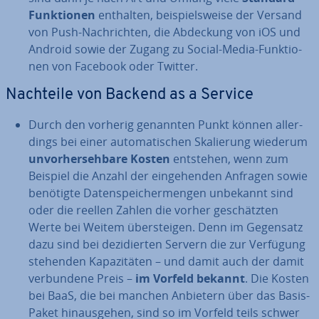
Funk­tio­nen
enthalten, bei­spiels­wei­se der Versand
von Push-Nach­rich­ten, die Abdeckung von iOS und
Android sowie der Zugang zu Social-Media-Funk­tio­
nen von Facebook oder Twitter.
Nachteile von Backend as a Service
Durch den vorherig genannten Punkt können al­ler­
dings bei einer au­to­ma­ti­schen Ska­lie­rung wiederum
un­vor­her­seh­ba­re Kosten
entstehen, wenn zum
Beispiel die Anzahl der ein­ge­hen­den Anfragen sowie
benötigte Da­ten­spei­cher­men­gen unbekannt sind
oder die reellen Zahlen die vorher ge­schätz­ten
Werte bei Weitem über­stei­gen. Denn im Gegensatz
dazu sind bei de­zi­dier­ten Servern die zur Verfügung
stehenden Ka­pa­zi­tä­ten – und damit auch der damit
ver­bun­de­ne Preis –
im Vorfeld bekannt
. Die Kosten
bei BaaS, die bei manchen Anbietern über das Basis-
Paket hin­aus­ge­hen, sind so im Vorfeld teils schwer