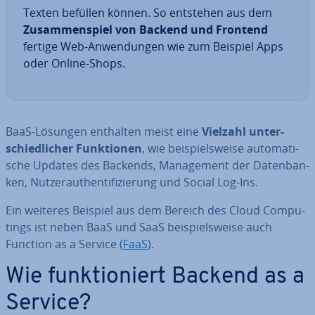
Texten befüllen können. So entstehen aus dem
Zu­sam­men­spiel von Backend und Frontend
fertige Web-An­wen­dun­gen wie zum Beispiel Apps
oder Online-Shops.
BaaS-Lösungen enthalten meist eine
Vielzahl un­ter­
schied­li­cher Funk­tio­nen
, wie bei­spiels­wei­se au­to­ma­ti­
sche Updates des Backends, Ma­nage­ment der Da­ten­ban­
ken, Nut­zer­au­then­ti­fi­zie­rung und Social Log-Ins.
Ein weiteres Beispiel aus dem Bereich des Cloud Com­pu­
tings ist neben BaaS und SaaS bei­spiels­wei­se auch
Function as a Service (
FaaS
).
Wie funk­tio­niert Backend as a
Service?