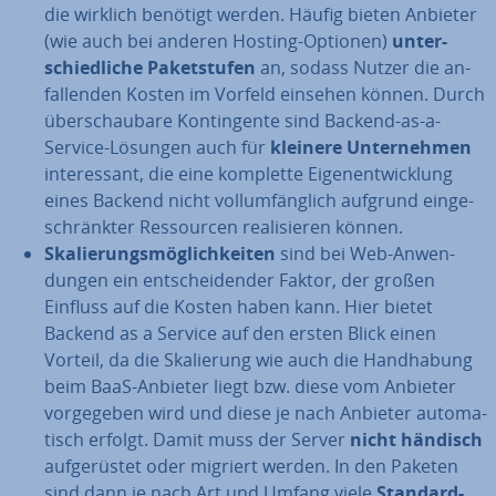
die wirklich benötigt werden. Häufig bieten Anbieter
(wie auch bei anderen Hosting-Optionen)
un­ter­
schied­li­che Pa­ket­stu­fen
an, sodass Nutzer die an­
fal­len­den Kosten im Vorfeld einsehen können. Durch
über­schau­ba­re Kon­tin­gen­te sind Backend-as-a-
Service-Lösungen auch für
kleinere Un­ter­neh­men
in­ter­es­sant, die eine komplette Ei­gen­ent­wick­lung
eines Backend nicht voll­um­fäng­lich aufgrund ein­ge­
schränk­ter Res­sour­cen rea­li­sie­ren können.
Ska­lie­rungs­mög­lich­kei­ten
sind bei Web-An­wen­
dun­gen ein ent­schei­den­der Faktor, der großen
Einfluss auf die Kosten haben kann. Hier bietet
Backend as a Service auf den ersten Blick einen
Vorteil, da die Ska­lie­rung wie auch die Hand­ha­bung
beim BaaS-Anbieter liegt bzw. diese vom Anbieter
vor­ge­ge­ben wird und diese je nach Anbieter au­to­ma­
tisch erfolgt. Damit muss der Server
nicht händisch
auf­ge­rüs­tet oder migriert werden. In den Paketen
sind dann je nach Art und Umfang viele
Standard-