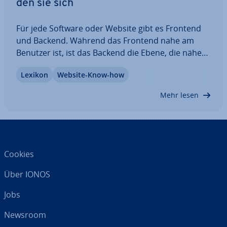
den sie sich
Für jede Software oder Website gibt es Frontend
und Backend. Während das Frontend nahe am
Benutzer ist, ist das Backend die Ebene, die näher
am System bleibt. Wir erklären Ihnen, welche Funk­
Lexikon
Website-Know-how
tio­nen Frontend und Backend im Detail erfüllen
und wie sie sich von­ein­an­der un­ter­schei­den.…
Mehr lesen
Cookies
Über IONOS
Jobs
Newsroom