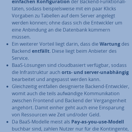
einfachen Kon­fi­gu­ra­ti­on
der Backend-Funk­tio­na­li­
tä­ten, sodass bei­spiels­wei­se mit ein paar Klicks
Vorgaben zu Tabellen auf dem Server angelegt
werden können; ohne dass sich die Ent­wick­ler um
eine Anbindung an die Datenbank kümmern
müssen.
Ein weiterer Vorteil liegt darin, dass die
Wartung
des
Backend
entfällt
. Diese liegt beim Anbieter des
Service.
BaaS-Lösungen sind cloud­ba­siert verfügbar, sodass
die In­fra­struk­tur auch
orts- und server-un­ab­hän­gig
be­ar­bei­tet und angepasst werden kann.
Gleich­zei­tig entfallen de­si­gnier­te Backend-Ent­wick­ler,
womit auch die teils auf­wän­di­ge Kom­mu­ni­ka­ti­on
zwischen Frontend und Backend der Ver­gan­gen­heit
angehört. Damit einher geht auch eine Ein­spa­rung
von Res­sour­cen wie Zeit und/oder Geld.
Da BaaS-Modelle meist als
Pay-as-you-use-Modell
buchbar sind, zahlen Nutzer nur für die Kon­tin­gen­te,