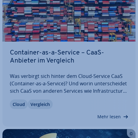
Container-as-a-Service – CaaS-
Anbieter im Vergleich
Was verbirgt sich hinter dem Cloud-Service CaaS
(Container-as-a-Service)? Und worin un­ter­schei­det
sich CaaS von anderen Services wie In­fra­struc­tu­re-
as-a-Service (IaaS), Platform-as-a-Service (PaaS)
Cloud
Vergleich
und Software-as-a-Service (SaaS)? Wir verraten
Ihnen, was es mit ge­hos­te­ten…
Mehr lesen