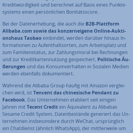
Kre­dit­wür­dig­keit und berechnet auf Basis eines Punk­te­
sys­tems einen per­sön­li­chen Bo­ni­täts­score.
Bei der Da­ten­er­he­bung, die auch die
B2B-Plattform
Alibaba.com sowie das kon­zern­ei­ge­ne Online-Auk­ti­
ons­haus Taobao
einbindet, werden darüber hinaus In­
for­ma­tio­nen zu Auf­ent­halts­or­ten, zum Ar­beits­platz und
zum Fa­mi­li­en­sta­tus, zur Zah­lungs­mo­ral bei Rech­nun­gen
und zur Kre­dit­kar­ten­nut­zung ge­spei­chert.
Po­li­ti­sche Äu­
ße­run­gen
und das Kon­sum­ver­hal­ten in Sozialen Medien
werden ebenfalls do­ku­men­tiert.
Während die Alibaba Group häufig mit Amazon ver­glei­
chen wird, ist
Tencent das chi­ne­si­sche Pendant zu
Facebook
. Das Un­ter­neh­men etabliert seit einigen
Jahren mit
Tecent Credit
ein Äqui­va­lent zu Alibabas
Sesame Credit System. Da­ten­be­stän­de generiert das Un­
ter­neh­men ins­be­son­de­re durch WeChat, ur­sprüng­lich
ein Chat­dienst (ähnlich WhatsApp), der mitt­ler­wei­le um