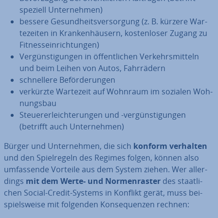
speziell Un­ter­neh­men)
bessere Ge­sund­heits­ver­sor­gung (z. B. kürzere War­
te­zei­ten in Kran­ken­häu­sern, kos­ten­lo­ser Zugang zu
Fit­ness­ein­rich­tun­gen)
Ver­güns­ti­gun­gen in öf­fent­li­chen Ver­kehrs­mit­teln
und beim Leihen von Autos, Fahr­rä­dern
schnel­le­re Be­för­de­run­gen
verkürzte Wartezeit auf Wohnraum im sozialen Woh­
nungs­bau
Steu­er­erleich­te­run­gen und -ver­güns­ti­gun­gen
(betrifft auch Un­ter­neh­men)
Bürger und Un­ter­neh­men, die sich
konform verhalten
und den Spiel­re­geln des Regimes folgen, können also
um­fas­sen­de Vorteile aus dem System ziehen. Wer al­ler­
dings
mit dem Werte- und Nor­men­ras­ter
des staat­li­
chen Social-Credit-Systems in Konflikt gerät, muss bei­
spiels­wei­se mit folgenden Kon­se­quen­zen rechnen: