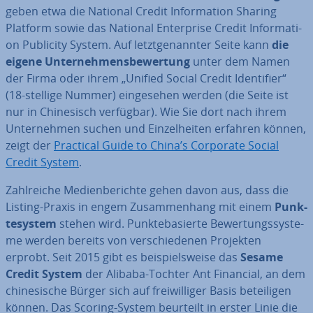
geben etwa die National Credit In­for­ma­ti­on Sharing
Platform sowie das National En­ter­pri­se Credit In­for­ma­ti­
on Publicity System. Auf letzt­ge­nann­ter Seite kann
die
eigene Un­ter­neh­mens­be­wer­tung
unter dem Namen
der Firma oder ihrem „Unified Social Credit Iden­ti­fier“
(18-stellige Nummer) ein­ge­se­hen werden (die Seite ist
nur in Chi­ne­sisch verfügbar). Wie Sie dort nach ihrem
Un­ter­neh­men suchen und Ein­zel­hei­ten erfahren können,
zeigt der
Practical Guide to China’s Corporate Social
Credit System
.
Zahl­rei­che Me­di­en­be­rich­te gehen davon aus, dass die
Listing-Praxis in engem Zu­sam­men­hang mit einem
Punk­
te­sys­tem
stehen wird. Punk­te­ba­sier­te Be­wer­tungs­sys­te­
me werden bereits von ver­schie­de­nen Projekten
erprobt. Seit 2015 gibt es bei­spiels­wei­se das
Sesame
Credit System
der Alibaba-Tochter Ant Financial, an dem
chi­ne­si­sche Bürger sich auf frei­wil­li­ger Basis be­tei­li­gen
können. Das Scoring-System beurteilt in erster Linie die