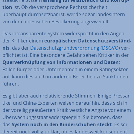
staat­li­che System
anfällig für Miss­brauch und Kor­rup­
ti­on
ist. Ob die ver­spro­che­ne Rechts­si­cher­heit
überhaupt durch­setz­bar ist, werde sogar lan­des­in­tern
von der chi­ne­si­schen Be­völ­ke­rung an­ge­zwei­felt.
Das in­trans­pa­ren­te System wi­der­spricht in den Augen
der Kritiker einem
eu­ro­päi­schen Da­ten­schutz­ver­ständ­
nis
, das der
Da­ten­schutz­grund­ver­ord­nung (DSGVO)
ver­
pflich­tet ist. Eine besondere Gefahr sehen Kritiker in der
Quer­ver­knüp­fung von In­for­ma­tio­nen und Daten
:
Fallen Bürger oder Un­ter­neh­men in einem Ra­ting­sek­tor
auf, kann dies auch in anderen Bereichen zu Sank­tio­nen
führen.
Es gibt aber auch re­la­ti­vie­ren­de Stimmen. Einige Press­ar­
ti­kel und China-Experten weisen darauf hin, dass sich in
der voreilig ge­äu­ßer­ten Kritik westliche Ängste vor einem
Über­wa­chungs­staat wi­der­spie­geln. Sie betonen, dass
das
System noch in den Kin­der­schu­hen steckt
. Es sei
derzeit noch völlig unklar, ob es lan­des­weit kon­se­quent