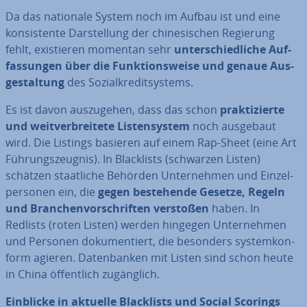
Da das nationale System noch im Aufbau ist und eine
kon­sis­ten­te Dar­stel­lung der chi­ne­si­schen Regierung
fehlt, exis­tie­ren momentan sehr
un­ter­schied­li­che Auf­
fas­sun­gen über die Funk­ti­ons­wei­se und genaue Aus­
ge­stal­tung
des So­zi­al­kre­dit­sys­tems.
Es ist davon aus­zu­ge­hen, dass das schon
prak­ti­zier­te
und weit­ver­brei­te­te Lis­ten­sys­tem
noch ausgebaut
wird. Die Listings basieren auf einem Rap-Sheet (eine Art
Füh­rungs­zeug­nis). In Black­lists (schwarzen Listen)
schätzen staat­li­che Behörden Un­ter­neh­men und Ein­zel­
per­so­nen ein, die
gegen be­stehen­de Gesetze, Regeln
und Bran­chen­vor­schrif­ten verstoßen
haben. In
Redlists (roten Listen) werden hingegen Un­ter­neh­men
und Personen do­ku­men­tiert, die besonders sys­tem­kon­
form agieren. Da­ten­ban­ken mit Listen sind schon heute
in China öf­fent­lich zu­gäng­lich.
Einblicke in aktuelle Black­lists und Social Scorings