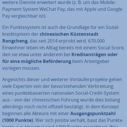
weitere Dienste erweitert wurde (z. B. um das Mobile-
Payment-System WeChat Pay, das mit Apple und Google
Pay ver­gleich­bar ist).
Ein Punk­te­sys­tem ist auch die Grundlage für ein So­zi­al­
kre­dit­sys­tem der
chi­ne­si­schen Küs­ten­stadt
Rongcheng
, das seit 2014 erprobt wird. 670.000
Einwohner leben im Alltag bereits mit einem Social Score,
den sie etwa unter anderem bei
Kre­dit­an­trä­gen oder
für eine mögliche Be­för­de­rung
beim Ar­beit­ge­ber
vorlegen müssen.
An­ge­sichts dieser und weiterer Vor­läu­fer­pro­jek­te gehen
viele Experten von der be­vor­ste­hen­den Ver­brei­tung
eines punk­te­ba­sier­ten na­tio­na­len Social-Credit-System
aus – von der chi­ne­si­schen Führung wurde dies bislang
al­ler­dings noch nicht offiziell bestätigt. In dem Konzept
beginnen alle Akteure mit einer
Aus­gangs­punkt­zahl
(1000 Punkte)
. Wer sich positiv verhält, baut das Punk­te­