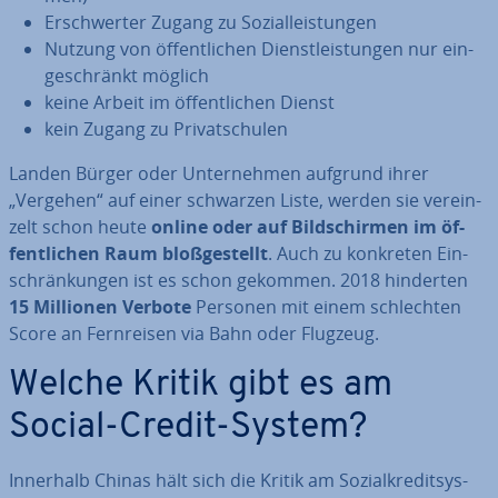
Er­schwer­ter Zugang zu So­zi­al­leis­tun­gen
Nutzung von öf­fent­li­chen Dienst­leis­tun­gen nur ein­
ge­schränkt möglich
keine Arbeit im öf­fent­li­chen Dienst
kein Zugang zu Pri­vat­schu­len
Landen Bürger oder Un­ter­neh­men aufgrund ihrer
„Vergehen“ auf einer schwarzen Liste, werden sie ver­ein­
zelt schon heute
online oder auf
Bild­schir­men
im öf­
fent­li­chen Raum bloß­ge­stellt
. Auch zu konkreten Ein­
schrän­kun­gen ist es schon gekommen. 2018 hinderten
15 Millionen Verbote
Personen mit einem schlech­ten
Score an Fern­rei­sen via Bahn oder Flugzeug.
Welche Kritik gibt es am
Social-Credit-System?
Innerhalb Chinas hält sich die Kritik am So­zi­al­kre­dit­sys­