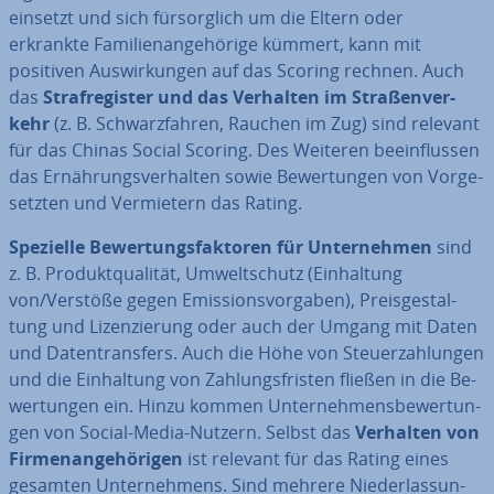
einsetzt und sich für­sorg­lich um die Eltern oder
erkrankte Fa­mi­li­en­an­ge­hö­ri­ge kümmert, kann mit
positiven Aus­wir­kun­gen auf das Scoring rechnen. Auch
das
Straf­re­gis­ter und das Verhalten im Stra­ßen­ver­
kehr
(z. B. Schwarz­fah­ren, Rauchen im Zug) sind relevant
für das Chinas Social Scoring. Des Weiteren be­ein­flus­sen
das Er­näh­rungs­ver­hal­ten sowie Be­wer­tun­gen von Vor­ge­
setz­ten und Ver­mie­tern das Rating.
Spezielle Be­wer­tungs­fak­to­ren für Un­ter­neh­men
sind
z. B. Pro­dukt­qua­li­tät, Um­welt­schutz (Ein­hal­tung
von/Verstöße gegen Emis­si­ons­vor­ga­ben), Preis­ge­stal­
tung und Li­zen­zie­rung oder auch der Umgang mit Daten
und Da­ten­trans­fers. Auch die Höhe von Steu­er­zah­lun­gen
und die Ein­hal­tung von Zah­lungs­fris­ten fließen in die Be­
wer­tun­gen ein. Hinzu kommen Un­ter­neh­mens­be­wer­tun­
gen von Social-Media-Nutzern. Selbst das
Verhalten von
Fir­men­an­ge­hö­ri­gen
ist relevant für das Rating eines
gesamten Un­ter­neh­mens. Sind mehrere Nie­der­las­sun­