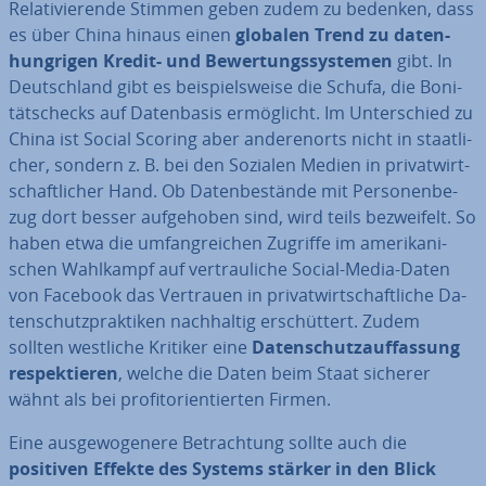
Re­la­ti­vie­ren­de Stimmen geben zudem zu bedenken, dass
es über China hinaus einen
globalen Trend zu da­ten­
hung­ri­gen
Kredit- und Be­wer­tungs­sys­te­men
gibt. In
Deutsch­land gibt es bei­spiels­wei­se die Schufa, die Bo­ni­
täts­checks auf Da­ten­ba­sis er­mög­licht. Im Un­ter­schied zu
China ist Social Scoring aber an­de­ren­orts nicht in staat­li­
cher, sondern z. B. bei den Sozialen Medien in pri­vat­wirt­
schaft­li­cher Hand. Ob Da­ten­be­stän­de mit Per­so­nen­be­
zug dort besser auf­ge­ho­ben sind, wird teils be­zwei­felt. So
haben etwa die um­fang­rei­chen Zugriffe im ame­ri­ka­ni­
schen Wahlkampf auf ver­trau­li­che Social-Media-Daten
von Facebook das Vertrauen in pri­vat­wirt­schaft­li­che Da­
ten­schutz­prak­ti­ken nach­hal­tig er­schüt­tert. Zudem
sollten westliche Kritiker eine
Da­ten­schutz­auf­fas­sung
re­spek­tie­ren
, welche die Daten beim Staat sicherer
wähnt als bei pro­fit­ori­en­tier­ten Firmen.
Eine aus­ge­wo­ge­ne­re Be­trach­tung sollte auch die
positiven Effekte des Systems stärker in den Blick