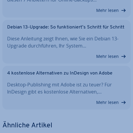
Mehr lesen
Debian 13-Upgrade: So funk­tio­niert’s Schritt für Schritt
Diese Anleitung zeigt Ihnen, wie Sie ein Debian 13-
Upgrade durch­füh­ren, Ihr System…
Mehr lesen
4 kos­ten­lo­se Al­ter­na­ti­ven zu InDesign von Adobe
Desktop-Pu­bli­shing mit Adobe ist zu teuer? Für
InDesign gibt es kos­ten­lo­se Al­ter­na­ti­ven,…
Mehr lesen
Ähnliche Artikel