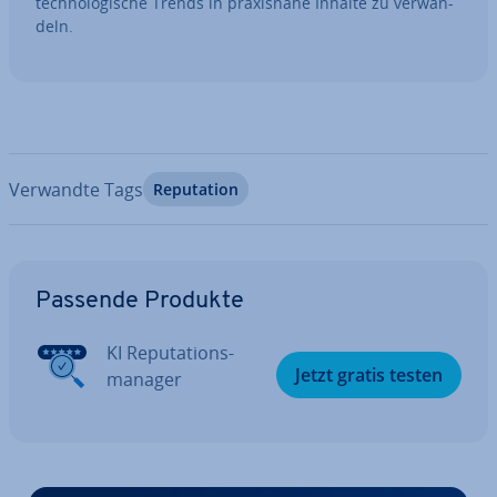
tech­no­lo­gi­sche Trends in pra­xis­na­he Inhalte zu ver­wan­
deln.
Verwandte Tags
Re­pu­ta­ti­on
Zum Hauptmenü
Passende Produkte
KI Re­pu­ta­ti­ons­
Jetzt gratis testen
ma­na­ger