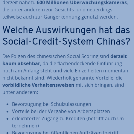
derzeit nahezu
600 Millionen Über­wa­chungs­ka­me­ras
,
die unter anderem zur Gesichts- und neu­er­dings
teilweise auch zur Gang­er­ken­nung genutzt werden.
Welche Aus­wir­kun­gen hat das
Social-Credit-System Chinas?
Die Folgen des chi­ne­si­schen Social Scoring sind
derzeit
kaum absehbar
, da die flä­chen­de­cken­de Ein­füh­rung
noch am Anfang steht
und viele Ein­zel­hei­ten momentan
nicht bekannt sind. Wie­der­holt genannte Vorteile, die
vor­bild­li­che Ver­hal­tens­wei­sen
mit sich bringen, sind
unter anderem:
Be­vor­zu­gung bei Schul­zu­las­sun­gen
Vorteile bei der Vergabe von Ar­beits­plät­zen
er­leich­ter­ter Zugang zu Krediten (betrifft auch Un­
ter­neh­men)
Be­vor­zu­gung bei öf­fent­li­chen Aufträgen (betrifft