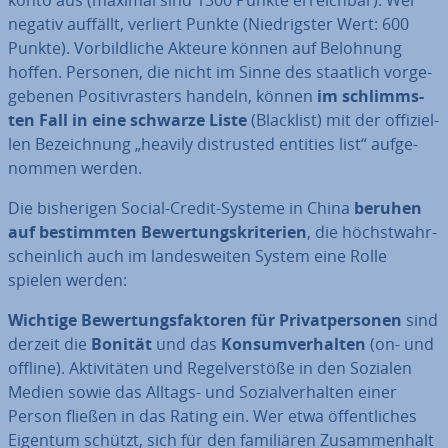
kon­to aus (maximal sind 1300 Punkte er­reich­bar). Wer
negativ auffällt, verliert Punkte (Nied­rigs­ter Wert: 600
Punkte). Vor­bild­li­che Akteure können auf Belohnung
hoffen. Personen, die nicht im Sinne des staatlich vor­ge­
ge­be­nen Po­si­tiv­ras­ters handeln, können
im schlimms­
ten Fall in eine schwarze Liste
(Blacklist) mit der of­fi­zi­el­
len Be­zeich­nung „heavily dis­trus­ted entities list“ auf­ge­
nom­men werden.
Die bis­he­ri­gen Social-Credit-Systeme in China
beruhen
auf be­stimm­ten Be­wer­tungs­kri­te­ri­en
, die höchst­wahr­
schein­lich auch im lan­des­wei­ten System eine Rolle
spielen werden:
Wichtige Be­wer­tungs­fak­to­ren für Pri­vat­per­so­nen
sind
derzeit die
Bonität
und das
Kon­sum­ver­hal­ten
(on- und
offline). Ak­ti­vi­tä­ten und Re­gel­ver­stö­ße in den Sozialen
Medien sowie das Alltags- und So­zi­al­ver­hal­ten einer
Person fließen in das Rating ein. Wer etwa öf­fent­li­ches
Eigentum schützt, sich für den fa­mi­liä­ren Zu­sam­men­halt