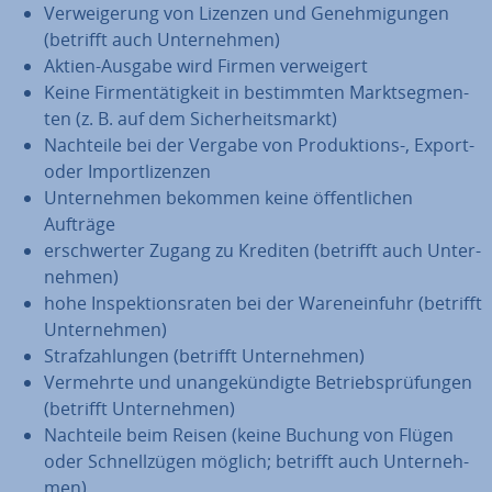
Ver­wei­ge­rung von Lizenzen und Ge­neh­mi­gun­gen
(betrifft auch Un­ter­neh­men)
Aktien-Ausgabe wird Firmen ver­wei­gert
Keine Fir­men­tä­tig­keit in be­stimm­ten Markt­seg­men­
ten (z. B. auf dem Si­cher­heits­markt)
Nachteile bei der Vergabe von Pro­duk­ti­ons-, Export-
oder Im­port­li­zen­zen
Un­ter­neh­men bekommen keine öf­fent­li­chen
Aufträge
er­schwer­ter Zugang zu Krediten (betrifft auch Un­ter­
neh­men)
hohe In­spek­ti­ons­ra­ten bei der Wa­ren­ein­fuhr (betrifft
Un­ter­neh­men)
Straf­zah­lun­gen (betrifft Un­ter­neh­men)
Vermehrte und un­an­ge­kün­dig­te Be­triebs­prü­fun­gen
(betrifft Un­ter­neh­men)
Nachteile beim Reisen (keine Buchung von Flügen
oder Schnell­zü­gen möglich; betrifft auch Un­ter­neh­
men)