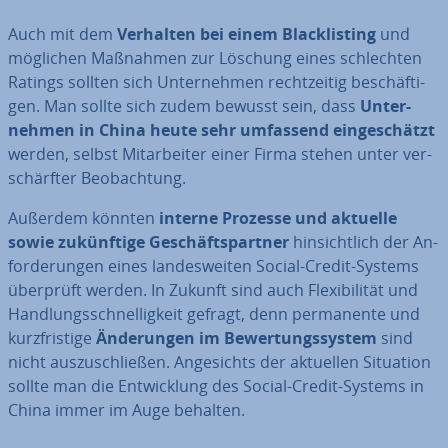
Auch mit dem
Verhalten bei einem Black­lis­ting
und
möglichen Maßnahmen zur Löschung eines schlech­ten
Ratings sollten sich Un­ter­neh­men recht­zei­tig be­schäf­ti­
gen. Man sollte sich zudem bewusst sein, dass
Un­ter­
neh­men in China heute sehr umfassend ein­ge­schätzt
werden, selbst Mit­ar­bei­ter einer Firma stehen unter ver­
schärf­ter Be­ob­ach­tung.
Außerdem könnten
interne Prozesse und aktuelle
sowie zu­künf­ti­ge Ge­schäfts­part­ner
hin­sicht­lich der An­
for­de­run­gen eines lan­des­wei­ten Social-Credit-Systems
überprüft werden. In Zukunft sind auch Fle­xi­bi­li­tät und
Hand­lungs­schnel­lig­keit gefragt, denn per­ma­nen­te und
kurz­fris­ti­ge
Än­de­run­gen im Be­wer­tungs­sys­tem
sind
nicht aus­zu­schlie­ßen. An­ge­sichts der aktuellen Situation
sollte man die Ent­wick­lung des Social-Credit-Systems in
China immer im Auge behalten.