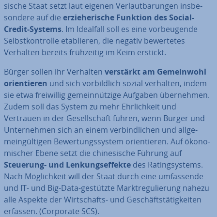
si­sche Staat setzt laut eigenen Ver­laut­ba­run­gen ins­be­
son­de­re auf die
er­zie­he­ri­sche Funktion des Social-
Credit-Systems
. Im Idealfall soll es eine vor­beu­gen­de
Selbst­kon­trol­le eta­blie­ren, die negativ be­wer­te­tes
Verhalten bereits früh­zei­tig im Keim erstickt.
Bürger sollen ihr Verhalten
verstärkt am Ge­mein­wohl
ori­en­tie­ren
und sich vor­bild­lich sozial verhalten, indem
sie etwa frei­wil­lig ge­mein­nüt­zi­ge Aufgaben über­neh­men.
Zudem soll das System zu mehr Ehr­lich­keit und
Vertrauen in der Ge­sell­schaft führen, wenn Bürger und
Un­ter­neh­men sich an einem ver­bind­li­chen und all­ge­
mein­gül­ti­gen Be­wer­tungs­sys­tem ori­en­tie­ren. Auf öko­no­
mi­scher Ebene setzt die chi­ne­si­sche Führung auf
Steuerung- und Len­kungs­ef­fek­te
des Ra­ting­sys­tems.
Nach Mög­lich­keit will der Staat durch eine um­fas­sen­de
und IT- und Big-Data-gestützte Markt­re­gu­lie­rung nahezu
alle
Aspekte der Wirt­schafts- und Ge­schäfts­tä­tig­kei­ten
erfassen. (Corporate SCS).