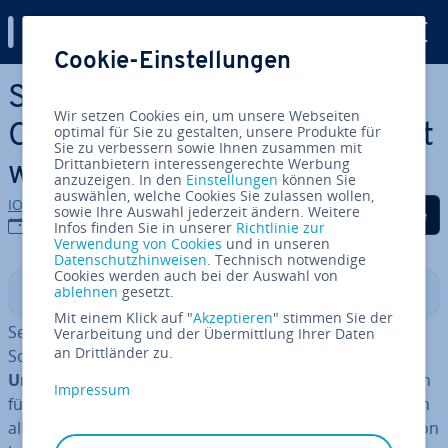
Digital Guide
Cookie-Einstellungen
Zum Haupt­in­halt springen
Social-Credit-System in
Wir setzen Cookies ein, um unsere Webseiten
China: Be­wer­tungs­sys­tem mit
optimal für Sie zu gestalten, unsere Produkte für
Sie zu verbessern sowie Ihnen zusammen mit
Drittanbietern interessengerechte Werbung
weit­rei­chen­den Folgen
anzuzeigen. In den
Einstellungen
können Sie
auswählen, welche Cookies Sie zulassen wollen,
IONOS Redaktion
Auf Facebook teilen
Auf Twitter teilen
Auf LinkedIn tei
sowie Ihre Auswahl jederzeit ändern. Weitere
12.03.2021
Infos finden Sie in unserer
Richtlinie zur
Verwendung von Cookies
und in unseren
Datenschutzhinweisen
. Technisch notwendige
Cookies werden auch bei der Auswahl von
ablehnen
gesetzt.
In­halts­ver­zeich­nis
Mit einem Klick auf "
Akzeptieren
" stimmen Sie der
Seit 2014 laufen die Vor­be­rei­tun­gen für ein staat­li­ches
Verarbeitung und der Übermittlung Ihrer Daten
an Drittländer zu.
Social-Credit-System in China, das für alle
Bürger und
Un­ter­neh­men ver­pflich­tend
sein soll. Die ur­sprüng­lich
Impressum
für 2020 an­ge­kün­dig­te lan­des­wei­te Ein­füh­rung wird sich
aller Vor­aus­sicht nach verzögern. Dennoch stehen schon