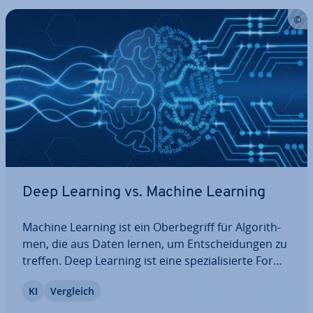
Deep Learning vs. Machine Learning
Machine Learning ist ein Ober­be­griff für Al­go­rith­
men, die aus Daten lernen, um Ent­schei­dun­gen zu
treffen. Deep Learning ist eine spe­zia­li­sier­te Form
von Machine Learning, die neuronale Netzwerke
KI
Vergleich
mit mehreren Schichten verwendet, um Muster
und Zu­sam­men­hän­ge in Da­ten­men­gen zu…