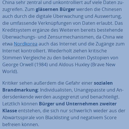
China sehr zentral und un­kon­trol­liert auf viele Daten zu­
zu­grei­fen. Zum
gläsernen Bürger
werden die Chinesen
auch durch die digitale Über­wa­chung und Aus­wer­tung,
die um­fas­sen­de Ver­knüp­fun­gen von Daten erlaubt. Das
Kre­dit­sys­tem ergänze des Weiteren bereits be­stehen­de
Über­wa­chungs- und Zen­surme­cha­nis­men, da China wie
etwa
Nordkorea
auch das Internet und die Zugänge zum
Internet kon­trol­liert. Wie­der­holt ziehen kritische
Stimmen Ver­glei­che zu den bekannten Dystopien von
George Orwell (1984) und Aldous Huxley (Brave New
World).
Kritiker sehen außerdem die Gefahr einer
sozialen
Brand­mar­kung
: In­di­vi­dua­lis­ten, Un­an­ge­pass­te und An­
ders­den­ken­de werden aus­ge­grenzt und be­nach­tei­ligt.
Letztlich können
Bürger und Un­ter­neh­men zweiter
Klasse
entstehen, die sich nur schwer­lich wieder aus der
Ab­wärts­spi­ra­le von Black­lis­ting und negativem Score
befreien können.