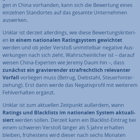
gen in China vorhanden, kann sich die Bewertung eines
einzelnen Stand­or­tes auf das gesamte Un­ter­neh­men
auswirken.
Unklar ist derzeit al­ler­dings, wie diese Be­wer­tungs­kri­te­ri­
en
in einem na­tio­na­len Ra­ting­sys­tem gewichtet
werden und ob jeder Verstoß un­mit­tel­bar negative Aus­
wir­kun­gen nach sich zieht. Wahr­schein­li­cher ist – darauf
weisen China-Experten wie Jeremy Daum
hin –, dass
zunächst ein gra­vie­ren­der straf­recht­lich re­le­van­ter
Vorfall
vorliegen muss (Betrug, Diebstahl, Steu­er­hin­ter­
zie­hung). Erst dann werde das Ne­ga­tiv­pro­fil mit weiterem
Fehl­ver­hal­ten ergänzt.
Unklar ist zum aktuellen Zeitpunkt außerdem, wann
Ratings und Black­lists im na­tio­na­len System ak­tua­li­
siert
werden sollen. Derzeit kann ein Blacklist-Eintrag bei
einem schweren Verstoß länger als 5 Jahre erhalten
bleiben, frü­hes­tens wird dieser nach sechs Monaten