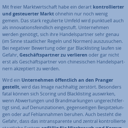
Mit freier Markt­wirt­schaft habe ein derart
kon­trol­lier­ter
und ge­steu­er­ter Markt
ohnehin nur noch wenig
gemein. Das stark re­gu­lier­te Umfeld wird punktuell auch
als in­no­va­ti­ons­feind­lich ein­ge­stuft. Un­ter­neh­men
werden genötigt, sich ihre Han­dels­part­ner sehr genau
(im Sinne staat­li­cher Regeln und Normen) aus­zu­su­chen.
Bei negativer Bewertung oder gar Black­lis­ting laufen sie
Gefahr,
Ge­schäfts­part­ner zu verlieren
oder gar nicht
erst als Ge­schäfts­part­ner von chi­ne­si­schen Han­dels­part­
nern ak­zep­tiert zu werden.
Wird ein
Un­ter­neh­men öf­fent­lich an den Pranger
gestellt
, wird das Image nach­hal­tig zerstört. Besonders
fatal können sich Scoring und Black­lis­ting auswirken,
wenn Ab­wer­tun­gen und Brand­mar­kun­gen un­ge­recht­fer­
tigt sind, auf De­nun­zia­tio­nen, ge­gen­sei­ti­gen Be­spit­ze­lun­
gen oder auf Fehl­an­nah­men beruhen. Auch besteht die
Gefahr, dass das in­trans­pa­ren­te und zentral kon­trol­lier­te