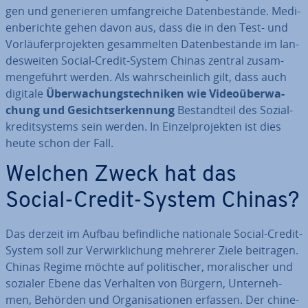
gen und ge­ne­rie­ren um­fang­rei­che Da­ten­be­stän­de. Me­di­
en­be­rich­te gehen davon aus, dass die in den Test- und
Vor­läu­fer­pro­jek­ten ge­sam­mel­ten Da­ten­be­stän­de im
lan­
des­wei­ten Social-Credit-System Chinas zentral
zu­sam­
men­ge­führt werden. Als wahr­schein­lich gilt, dass auch
digitale
Über­wa­chungs­tech­ni­ken wie Vi­deo­über­wa­
chung und Ge­sichts­er­ken­nung
Be­stand­teil des So­zi­al­
kre­dit­sys­tems sein werden. In Ein­zel­pro­jek­ten ist dies
heute schon der Fall.
Welchen Zweck hat das
Social-Credit-System Chinas?
Das derzeit im Aufbau be­find­li­che nationale Social-Credit-
System soll zur Ver­wirk­li­chung mehrerer Ziele beitragen.
Chinas Regime möchte auf po­li­ti­scher, mo­ra­li­scher und
sozialer Ebene das Verhalten von Bürgern, Un­ter­neh­
men, Behörden und Or­ga­ni­sa­tio­nen erfassen. Der chi­ne­