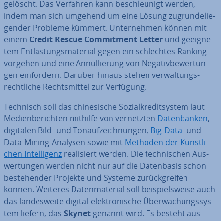
gelöscht. Das Verfahren kann be­schleu­nigt werden,
indem man sich umgehend um eine Lösung zu­grun­de­lie­
gen­der Probleme kümmert. Un­ter­neh­men können mit
einem
Credit Rescue Com­mit­ment Letter
und ge­eig­ne­
tem Ent­las­tungs­ma­te­ri­al gegen ein schlech­tes Ranking
vorgehen und eine An­nul­lie­rung von Ne­ga­tiv­be­wer­tun­
gen ein­for­dern. Darüber hinaus stehen ver­wal­tungs­
recht­li­che Rechts­mit­tel zur Verfügung.
Technisch soll das chi­ne­si­sche So­zi­al­kre­dit­sys­tem laut
Me­di­en­be­rich­ten mithilfe von ver­netz­ten
Da­ten­ban­ken
,
digitalen Bild- und Ton­auf­zeich­nun­gen,
Big-Data
- und
Data-Mining-Analysen
sowie mit
Methoden der Künst­li­
chen In­tel­li­genz
rea­li­siert werden. Die tech­ni­schen Aus­
wer­tun­gen werden nicht nur auf die Da­ten­ba­sis schon
be­stehen­der Projekte und Systeme zu­rück­grei­fen
können. Weiteres Da­ten­ma­te­ri­al soll bei­spiels­wei­se auch
das lan­des­wei­te digital-elek­tro­ni­sche Über­wa­chungs­sys­
tem liefern, das
Skynet
genannt wird. Es besteht aus