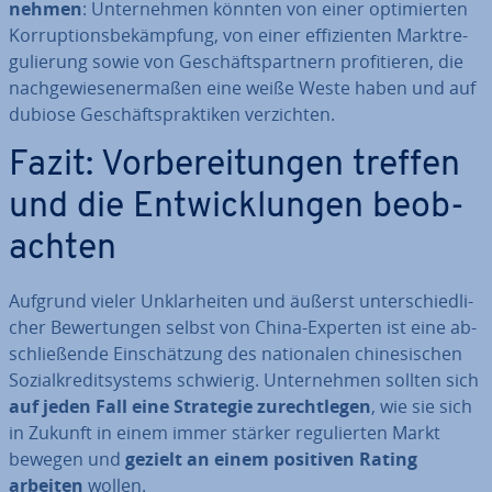
nehmen
: Un­ter­neh­men könnten von einer op­ti­mier­ten
Kor­rup­ti­ons­be­kämp­fung, von einer ef­fi­zi­en­ten Markt­re­
gu­lie­rung sowie von Ge­schäfts­part­nern pro­fi­tie­ren, die
nach­ge­wie­se­ner­ma­ßen eine weiße Weste haben und auf
dubiose Ge­schäfts­prak­ti­ken ver­zich­ten.
Fazit: Vor­be­rei­tun­gen treffen
und die Ent­wick­lun­gen be­ob­
ach­ten
Aufgrund vieler Un­klar­hei­ten und äußerst un­ter­schied­li­
cher Be­wer­tun­gen selbst von China-Experten ist eine ab­
schlie­ßen­de Ein­schät­zung des na­tio­na­len chi­ne­si­schen
So­zi­al­kre­dit­sys­tems schwierig. Un­ter­neh­men sollten sich
auf jeden Fall eine Strategie zu­recht­le­gen
, wie sie sich
in Zukunft in einem immer stärker re­gu­lier­ten Markt
bewegen und
gezielt an einem positiven Rating
arbeiten
wollen.