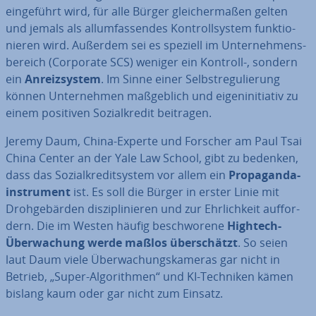
ein­ge­führt wird, für alle Bürger glei­cher­ma­ßen gelten
und jemals als all­um­fas­sen­des Kon­troll­sys­tem funk­tio­
nie­ren wird. Außerdem sei es speziell im Un­ter­neh­mens­
be­reich (Corporate SCS) weniger ein Kontroll-, sondern
ein
An­reiz­sys­tem
. Im Sinne einer Selbst­re­gu­lie­rung
können Un­ter­neh­men maß­geb­lich und ei­gen­in­itia­tiv zu
einem positiven So­zi­al­kre­dit beitragen.
Jeremy Daum, China-Experte und Forscher am Paul Tsai
China Center an der Yale Law School, gibt zu bedenken,
dass das So­zi­al­kre­dit­sys­tem vor allem ein
Pro­pa­gan­da­
in­stru­ment
ist. Es soll die Bürger in erster Linie mit
Droh­ge­bär­den dis­zi­pli­nie­ren und zur Ehr­lich­keit auf­for­
dern. Die im Westen häufig be­schwo­re­ne
Hightech-
Über­wa­chung werde maßlos über­schätzt
. So seien
laut Daum viele Über­wa­chungs­ka­me­ras gar nicht in
Betrieb, „Super-Al­go­rith­men“ und KI-Techniken kämen
bislang kaum oder gar nicht zum Einsatz.