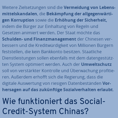
Weitere Ziel­set­zun­gen sind die
Ver­mei­dung von Le­bens­
mit­tel­skan­da­len
, die
Be­kämp­fung der all­ge­gen­wär­ti­
gen Kor­rup­ti­on
sowie die
Erhöhung der Si­cher­heit,
indem die Bürger zur Ein­hal­tung von Regeln und
Gesetzen animiert werden
.
Der Staat möchte das
Schulden- und Fi­nanz­ma­nage­ment
der Chinesen ver­
bes­sern und die Kre­dit­wür­dig­keit von Millionen Bürgern
fest­stel­len, die kein Bankkonto besitzen. Staat­li­che
Dienst­leis­tun­gen sollen ebenfalls mit dem da­ten­ge­stütz­
ten System optimiert werden. Auch der
Um­welt­schutz
soll von ver­stärk­ter Kontrolle und Über­wa­chung pro­fi­tie­
ren. Außerdem erhofft sich die Regierung, dass die
digitale Aus­wer­tung von riesigen Da­ten­be­stän­den
Vor­
her­sa­gen auf das zu­künf­ti­ge So­zi­al­ver­hal­ten erlaubt
.
Wie funk­tio­niert das Social-
Credit-System Chinas?