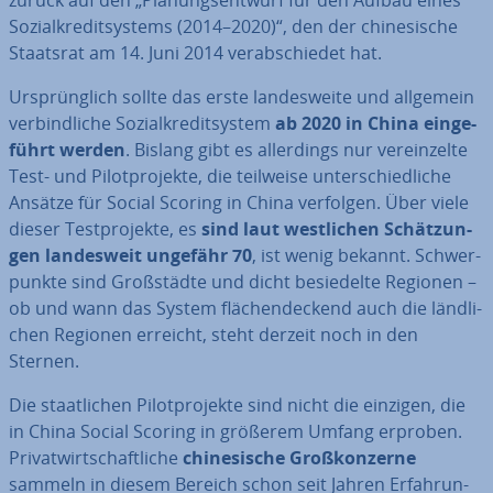
zurück auf den „Pla­nungs­ent­wurf für den Aufbau eines
So­zi­al­kre­dit­sys­tems (2014–2020)“, den der chi­ne­si­sche
Staatsrat am 14. Juni 2014 ver­ab­schie­det hat.
Ur­sprüng­lich sollte das erste lan­des­wei­te und allgemein
ver­bind­li­che So­zi­al­kre­dit­sys­tem
ab 2020 in China ein­ge­
führt werden
. Bislang gibt es al­ler­dings nur ver­ein­zel­te
Test- und Pi­lot­pro­jek­te, die teilweise un­ter­schied­li­che
Ansätze für Social Scoring in China verfolgen. Über viele
dieser Test­pro­jek­te, es
sind laut west­li­chen Schät­zun­
gen lan­des­weit ungefähr 70
, ist wenig bekannt. Schwer­
punk­te sind Groß­städ­te und dicht be­sie­del­te Regionen –
ob und wann das System flä­chen­de­ckend auch die länd­li­
chen Regionen erreicht, steht derzeit noch in den
Sternen.
Die staat­li­chen Pi­lot­pro­jek­te sind nicht die einzigen, die
in China Social Scoring in größerem Umfang erproben.
Pri­vat­wirt­schaft­li­che
chi­ne­si­sche Groß­kon­zer­ne
sammeln in diesem Bereich schon seit Jahren Er­fah­run­