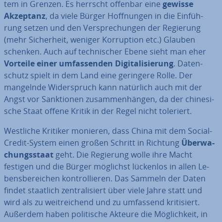
tem in Grenzen. Es herrscht offenbar eine
gewisse
Akzeptanz
, da viele Bürger Hoff­nun­gen in die Ein­füh­
rung setzen und den Ver­spre­chun­gen der Regierung
(mehr Si­cher­heit, weniger Kor­rup­ti­on etc.) Glauben
schenken. Auch auf tech­ni­scher Ebene sieht man eher
Vorteile einer um­fas­sen­den Di­gi­ta­li­sie­rung
. Da­ten­
schutz spielt in dem Land eine geringere Rolle. Der
mangelnde Wi­der­spruch kann natürlich auch mit der
Angst vor Sank­tio­nen zu­sam­men­hän­gen, da der chi­ne­si­
sche Staat offene Kritik in der Regel nicht toleriert.
Westliche Kritiker monieren, dass China mit dem Social-
Credit-System einen großen Schritt in Richtung
Über­wa­
chungs­staat
geht. Die Regierung wolle ihre Macht
festigen und die Bürger möglichst lückenlos in allen Le­
bens­be­rei­chen kon­trol­lie­ren. Das Sammeln der Daten
findet staatlich zen­tra­li­siert über viele Jahre statt und
wird als zu weit­rei­chend und zu umfassend kri­ti­siert.
Außerdem haben po­li­ti­sche Akteure die Mög­lich­keit, in