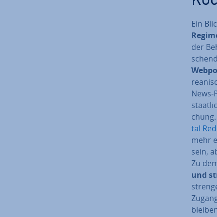
Koc
Ein Bli
Regime
der Beh
schend 
Webpor
rea­ni­
News-Po
staat­l
chung.
tal Red
mehr er
sein, a
Zu dem
und st
strenge
Zugang
bleiben