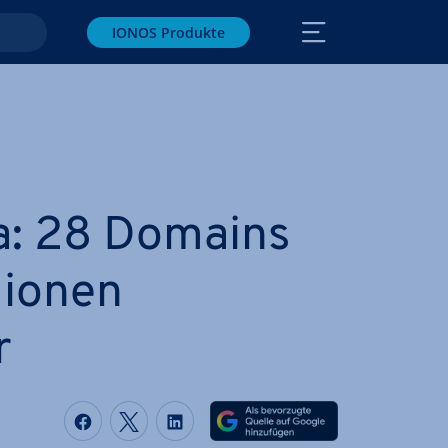
IONOS Produkte
a: 28 Domains
lionen
r
Auf Facebook teilen
Auf Twitter teilen
Auf LinkedIn teilen