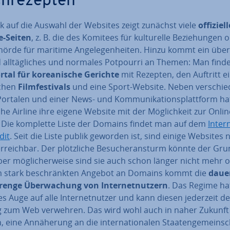
h­re­zep­ten
ck auf die Auswahl der Websites zeigt zunächst viele
of­fi­zi­el­
-Seiten
, z. B. die des Komitees für kul­tu­rel­le Be­zie­hun­gen 
örde für maritime An­ge­le­gen­hei­ten. Hinzu kommt ein über­
all­täg­li­ches und normales Potpourri an Themen: Man finde
tal für ko­rea­ni­sche Gerichte
mit Rezepten, den Auftritt e
schen
Film­fes­ti­vals
und eine Sport-Website. Neben ver­schie­
rtalen und einer News- und Kom­mu­ni­ka­ti­ons­platt­form ha
i­che Airline ihre eigene Website mit der Mög­lich­keit zur On­lin
 Die komplette Liste der Domains findet man auf dem
In­ter
dit
. Seit die Liste publik geworden ist, sind einige Websites 
­reich­bar. Der plötz­li­che Be­su­cher­an­sturm könnte der Gr
ber mög­li­cher­wei­se sind sie auch schon länger nicht mehr o
 stark be­schränk­ten Angebot an Domains kommt die
dau­er
renge Über­wa­chung von In­ter­net­nut­zern
. Das Regime ha
s Auge auf alle In­ter­net­nut­zer und kann diesen jederzeit d
 zum Web verwehren. Das wird wohl auch in naher Zukunft
, eine An­nä­he­rung an die in­ter­na­tio­na­len Staa­ten­ge­mein­s