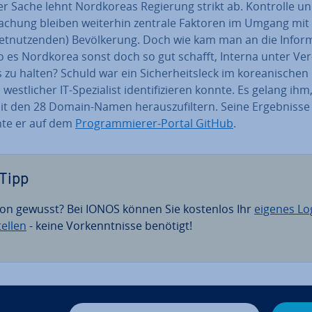
er Sache lehnt Nord­ko­re­as Regierung strikt ab. Kontrolle u
a­chung bleiben weiterhin zentrale Faktoren im Umgang mit
­net­nut­zen­den) Be­völ­ke­rung. Doch wie kam man an die In­for­m
o es Nordkorea sonst doch so gut schafft, Interna unter Ver
 zu halten? Schuld war ein Si­cher­heits­leck im ko­rea­ni­schen
west­li­cher IT-Spe­zia­list iden­ti­fi­zie­ren konnte. Es gelang ihm
it den 28 Domain-Namen her­aus­zu­fil­tern. Seine Er­geb­nis­se 
ch­te er auf dem
Pro­gram­mie­rer-Portal GitHub
.
Tipp
on gewusst? Bei IONOS können Sie kostenlos Ihr
eigenes Lo
tellen
- keine Vor­kennt­nis­se benötigt!