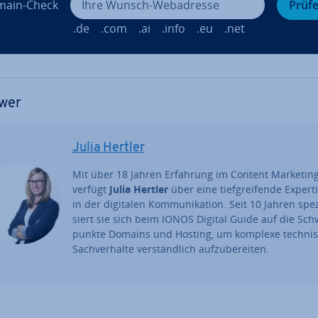
ain-Check
Prüf
.de
.com
.ai
.info
.eu
.net
wer
Julia Hertler
Mit über 18 Jahren Erfahrung im Content Marketin
verfügt
Julia Hertler
über eine tief­grei­fen­de Expert
in der digitalen Kom­mu­ni­ka­ti­on. Seit 10 Jahren spe­zi
siert sie sich beim IONOS Digital Guide auf die Sch
punk­te Domains und Hosting, um komplexe tech­ni­
Sach­ver­hal­te ver­ständ­lich auf­zu­be­rei­ten.
uptmenü