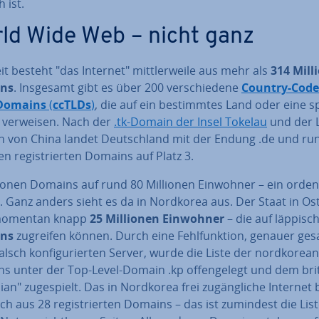
h ist.
ld Wide Web – nicht ganz
t besteht "das Internet" mitt­ler­wei­le aus mehr als
314 Mill
ns
. Insgesamt gibt es über 200 ver­schie­de­ne
Country-Code
-Domains
(
ccTLDs
)
, die auf ein be­stimm­tes Land oder eine sp
 verweisen. Nach der
.tk-Domain der Insel Tokelau
und der 
 von China landet Deutsch­land mit der Endung .de und ru
en re­gis­trier­ten Domains auf Platz 3.
ionen Domains auf rund 80 Millionen Einwohner – ein or­dent­
. Ganz anders sieht es da in Nordkorea aus. Der Staat in Os
 momentan knapp
25 Millionen Einwohner
– die auf läppisc
ns
zugreifen können. Durch eine Fehl­funk­ti­on, genauer ges
alsch kon­fi­gu­rier­ten Server, wurde die Liste der nord­ko­rea­
 unter der Top-Level-Domain .kp of­fen­ge­legt und dem bri­t
an" zu­ge­spielt. Das in Nordkorea frei zu­gäng­li­che Internet
 aus 28 re­gis­trier­ten Domains – das ist zumindest die Lis