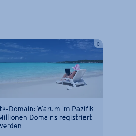
.tk-Domain: Warum im Pazifik
Millionen Domains re­gis­triert
werden