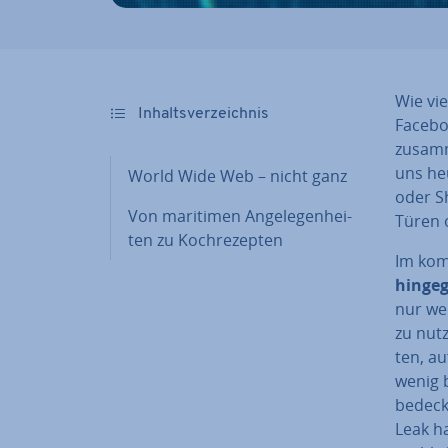
Wie vie
In­halts­ver­zeich­nis
Facebo
zusam
uns heu
World Wide Web – nicht ganz
oder Sh
Von maritimen An­ge­le­gen­hei­
Türen 
ten zu Koch­re­zep­ten
Im kom
hingeg
nur we
zu nutz
ten, au
wenig 
bedeckt
Leak ha