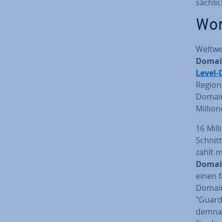
säch­lic
Wor
Weltwei
Domai
Level
Region
Domain
Million
16 Mill
Schnitt
zählt
Domai
einen f
Domains
"Guardi
demnach