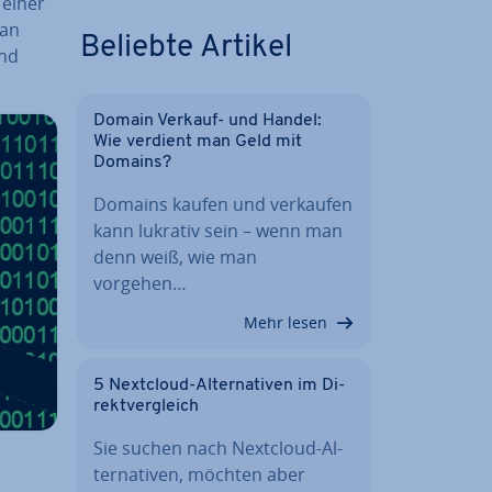
 einer
man
Beliebte Artikel
und
Domain Verkauf- und Handel:
Wie verdient man Geld mit
Domains?
Domains kaufen und verkaufen
kann lukrativ sein – wenn man
denn weiß, wie man
vorgehen…
Mehr lesen
5 Nextcloud-Al­ter­na­ti­ven im Di­
rekt­ver­gleich
Sie suchen nach Nextcloud-Al­
ter­na­ti­ven, möchten aber