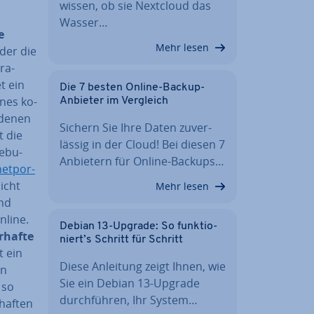
wissen, ob sie Nextcloud das
Wasser…
le
Mehr lesen
oder die
ra­
t ein
Die 7 besten Online-Backup-
ines ko­
Anbieter im Vergleich
de­nen
Sichern Sie Ihre Daten zu­ver­
t die
läs­sig in der Cloud! Bei diesen 7
e­bu­
Anbietern für Online-Backups…
­net­por­
nicht
Mehr lesen
und
nline.
Debian 13-Upgrade: So funk­tio­
­haf­te
niert’s Schritt für Schritt
t ein
Diese Anleitung zeigt Ihnen, wie
en
Sie ein Debian 13-Upgrade
 so
durch­füh­ren, Ihr System…
chaf­ten