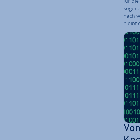
für die
so­ge­n
nach wi
bleibt 
Von