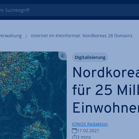
 Such­be­griff
ver­wal­tung
Internet im Klein­for­mat: Nord­ko­re­as 28 Domains
Di­gi­ta­li­sie­rung
Nordkore
für 25 Mil
Einwohne
IONOS Redaktion
17.02.2021
3 mins