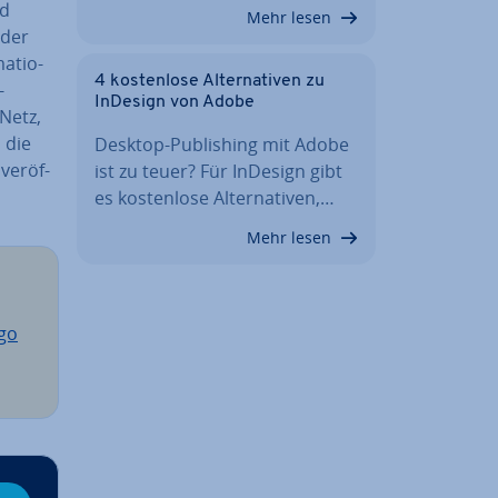
nd
Mehr lesen
 der
a­tio­
4 kos­ten­lo­se Al­ter­na­ti­ven zu
­
InDesign von Adobe
 Netz,
, die
Desktop-Pu­bli­shing mit Adobe
ver­öf­
ist zu teuer? Für InDesign gibt
es kos­ten­lo­se Al­ter­na­ti­ven,…
Mehr lesen
go