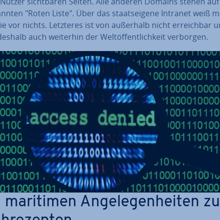
 Nutzer sicht­ba­ren Seiten. Alle anderen Domains stehen auf
ann­ten "Roten Liste". Über das staats­ei­ge­ne Intranet weiß 
e vor nichts. Letzteres ist von außerhalb nicht er­reich­bar 
deshalb auch weiterhin der Welt­öf­fent­lich­keit verborgen.
 maritimen An­ge­le­gen­hei­ten zu