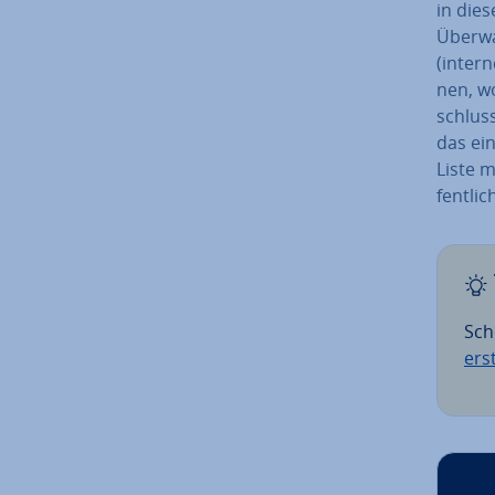
in dies
Über­w
(in­ter
nen, w
schluss
das ein 
Liste m
fent­li
Sch
ers