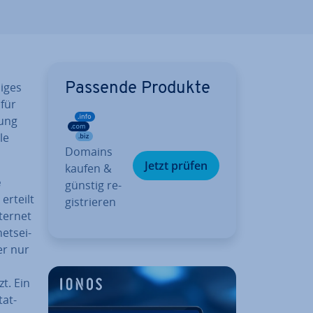
niges
Passende Produkte
für
tung
le
Domains
Jetzt prüfen
kaufen &
e
günstig re­
erteilt
gis­trie­ren
ternet
et­sei­
er nur
t. Ein
tat­