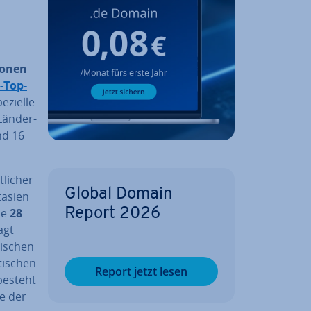
ionen
-Top-
ezielle
Länder-
nd 16
li­cher
Global Domain
tasien
he
28
Report 2026
agt
ni­schen
i­schen
Report jetzt lesen
 besteht
te der