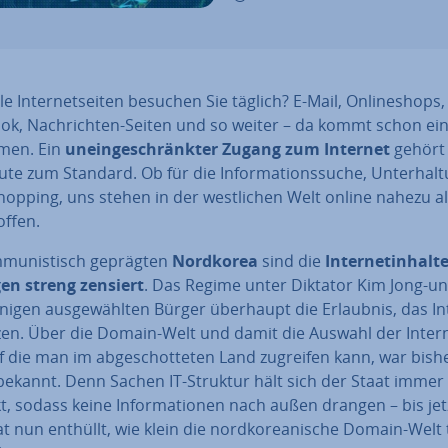
le In­ter­net­sei­ten besuchen Sie täglich? E-Mail, On­line­shops,
ok, Nach­rich­ten-Seiten und so weiter – da kommt schon ei
men. Ein
un­ein­ge­schränk­ter Zugang zum Internet
gehört 
te zum Standard. Ob für die In­for­ma­ti­ons­su­che, Un­ter­hal­
opping, uns stehen in der west­li­chen Welt online nahezu al
offen.
­mu­nis­tisch geprägten
Nordkorea
sind die
In­ter­net­in­hal­t
en streng zensiert
. Das Regime unter Diktator Kim Jong-un 
nigen aus­ge­wähl­ten Bürger überhaupt die Erlaubnis, das In
en. Über die Domain-Welt und damit die Auswahl der In­ter­n
f die man im ab­ge­schot­te­ten Land zugreifen kann, war bish
bekannt. Denn Sachen IT-Struktur hält sich der Staat immer
, sodass keine In­for­ma­tio­nen nach außen drangen – bis jetz
t nun enthüllt, wie klein die nord­ko­rea­ni­sche Domain-Welt 