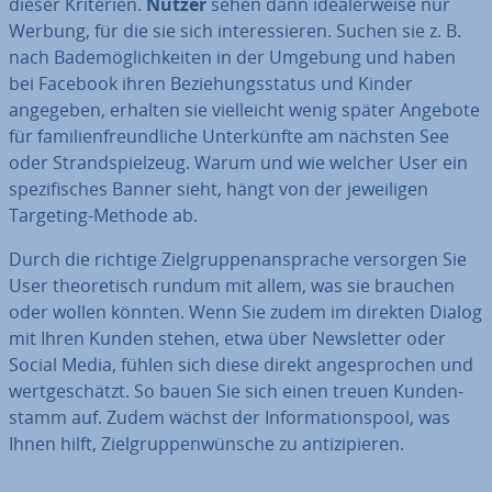
dieser Kriterien.
Nutzer
sehen dann idea­ler­wei­se nur
Werbung, für die sie sich in­ter­es­sie­ren. Suchen sie z. B.
nach Ba­de­mög­lich­kei­ten in der Umgebung und haben
bei Facebook ihren Be­zie­hungs­sta­tus und Kinder
angegeben, erhalten sie viel­leicht wenig später Angebote
für fa­mi­li­en­freund­li­che Un­ter­künf­te am nächsten See
oder Strand­spiel­zeug. Warum und wie welcher User ein
spe­zi­fi­sches Banner sieht, hängt von der je­wei­li­gen
Targeting-Methode ab.
Durch die richtige Ziel­grup­pen­an­spra­che versorgen Sie
User theo­re­tisch rundum mit allem, was sie brauchen
oder wollen könnten. Wenn Sie zudem im direkten Dialog
mit Ihren Kunden stehen, etwa über News­let­ter oder
Social Media, fühlen sich diese direkt an­ge­spro­chen und
wert­ge­schätzt. So bauen Sie sich einen treuen Kun­den­
stamm auf. Zudem wächst der In­for­ma­ti­ons­pool, was
Ihnen hilft, Ziel­grup­pen­wün­sche zu an­ti­zi­pie­ren.