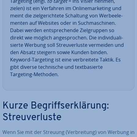
Targeting (engl.
to target
= ins Visier nehmen,
zielen) ist ein Verfahren im On­line­mar­ke­ting und
meint die ziel­ge­rich­te­te Schaltung von Wer­be­ele­
men­ten auf Websites oder in Such­ma­schi­nen.
Dabei werden ent­spre­chen­de Ziel­grup­pen so
direkt wie möglich an­ge­spro­chen. Die in­di­vi­dua­li­
sier­te Werbung soll Streu­ver­lus­te vermeiden und
den Absatz steigern sowie Kunden binden.
Keyword-Targeting ist eine ver­brei­te­te Taktik. Es
gibt diverse tech­ni­sche und text­ba­sier­te
Targeting-Methoden.
Kurze Be­griffs­er­klä­rung:
Streu­ver­lus­te
Wenn Sie mit der Streuung (Ver­brei­tung) von Werbung in