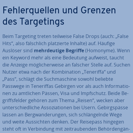
Feh­ler­quel­len und Grenzen
des Tar­ge­tings
Beim Targeting treten teilweise False Drops (auch: „False
Hits“, also fälsch­lich plat­zier­te Inhalte) auf. Häufige
Auslöser sind
mehr­deu­ti­ge Begriffe
(Homonyme). Wenn
ein Keyword mehr als eine Bedeutung aufweist, taucht
die Anzeige mög­li­cher­wei­se an falscher Stelle auf. Suchen
Nutzer etwa nach der Kom­bi­na­ti­on „Teneriffa“ und
„Pass“, schlägt die Such­ma­schi­ne sowohl beliebte
Passwege in Te­ne­rif­fas Gebirgen vor als auch In­for­ma­tio­
nen zu amtlichen Pässen, Visa und Impf­schutz. Beide Be­
griffs­fel­der gehören zum Thema „Reisen“, wecken aber
un­ter­schied­li­che As­so­zia­tio­nen bei Usern. Ge­birgs­päs­se
lassen an Berg­wan­de­run­gen, sich schlän­geln­de Wege
und weite Aus­sich­ten denken. Der Reisepass hingegen
steht oft in Ver­bin­dung mit zeit­rau­ben­den Be­hör­den­gän­