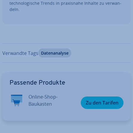
tech­no­lo­gi­sche Trends in pra­xis­na­he Inhalte zu ver­wan­
deln.
Verwandte Tags
Da­ten­ana­ly­se
Zum Hauptmenü
Passende Produkte
Online-Shop-
Zu den Tarifen
Baukasten