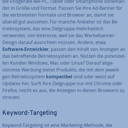
die Endgeräte wie PC, Tablet oder Smart­phone von­ein­an­
der in Größe und Format. Passen Sie Ihre Ad-Banner für
die ver­brei­te­ten Formate und Browser an, damit sie
überall gut aussehen. Für manche Anbieter ist das Be­
triebs­sys­tem, das eine Ziel­grup­pe mehr­heit­lich
verwendet, von Interesse, weil sie das Wer­be­ban­ner-
Design darauf aus­rich­ten müssen. Andere, etwa
Software-Ent­wick­ler
, passen den Inhalt von Anzeigen an
das be­tref­fen­de Be­triebs­sys­tem an. Nutzen die po­ten­zi­el­
len Kunden Windows, Mac oder Linux? Darauf ab­ge­
stimm­te Werbung bietet Produkte, die mit dem je­wei­li­
gen Be­triebs­sys­tem
kom­pa­ti­bel
sind oder weist auf
Updates hin. Surft Ihre Ziel­grup­pe nur mit Chrome oder
Firefox, reicht es aus, die Anzeigen in diesen Browsern zu
streuen.
Keyword-Targeting
Keyword-Targeting ist eine Marketing-Methode, die