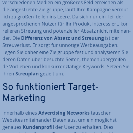
ver­schie­de­nen Medien ein größeres Feld erreichen als
die an­ge­streb­te Ziel­grup­pe, läuft Ihre Kampagne ver­mut­
lich zu großen Teilen ins Leere. Da sich nur ein Teil der
an­ge­spro­che­nen Nutzer für Ihr Produkt in­ter­es­siert, kor­
re­lie­ren Streuung und po­ten­zi­el­ler Absatz nicht mit­ein­an­
der. Die
Differenz von Absatz und Streuung
ist der
Streu­ver­lust. Er sorgt für unnötige Wer­be­aus­ga­ben.
Legen Sie daher eine Ziel­grup­pe fest und ana­ly­sie­ren Sie
deren Daten über besuchte Seiten, the­men­über­grei­fen­
de Vorlieben und kon­kur­renz­fä­hi­ge Keywords. Setzen Sie
Ihren
Streuplan
gezielt um.
So funk­tio­niert Target-
Marketing
Innerhalb eines
Ad­ver­ti­sing Networks
tauschen
Websites mit­ein­an­der Daten aus, um ein möglichst
genaues
Kun­den­pro­fil
der User zu erhalten. Dies