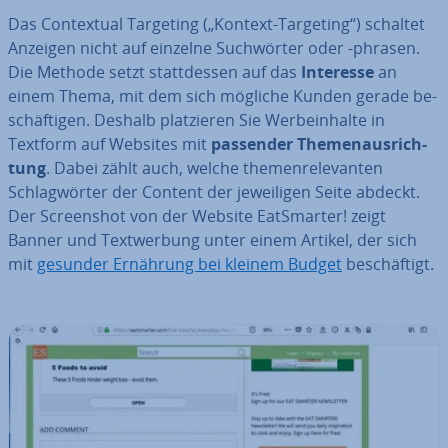
Das Con­tex­tu­al Targeting („Kontext-Targeting“) schaltet
Anzeigen nicht auf einzelne Such­wör­ter oder -phrasen.
Die Methode setzt statt­des­sen auf das
Interesse
an
einem Thema, mit dem sich mögliche Kunden gerade be­
schäf­ti­gen. Deshalb plat­zie­ren Sie Wer­b­e­inhal­te in
Textform auf Websites mit
passender The­men­aus­rich­
tung
. Dabei zählt auch, welche the­men­re­le­van­ten
Schlag­wör­ter der Content der je­wei­li­gen Seite abdeckt.
Der Screen­shot von der Website Eat­S­mar­ter! zeigt
Banner und Text­wer­bung unter einem Artikel, der sich
mit
gesunder Ernährung bei kleinem Budget
be­schäf­tigt.