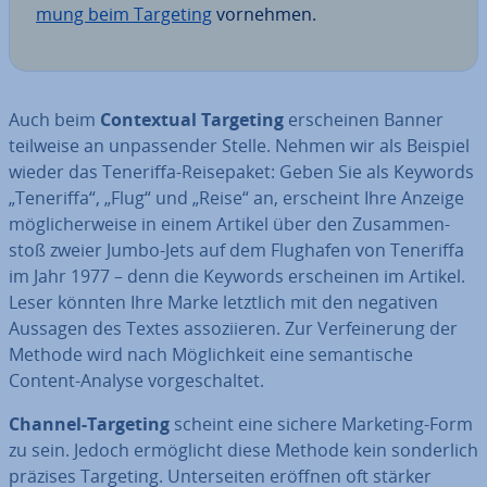
mung beim Targeting
vornehmen.
Auch beim
Con­tex­tu­al Targeting
er­schei­nen Banner
teilweise an un­pas­sen­der Stelle. Nehmen wir als Beispiel
wieder das Teneriffa-Rei­se­pa­ket: Geben Sie als Keywords
„Teneriffa“, „Flug“ und „Reise“ an, erscheint Ihre Anzeige
mög­li­cher­wei­se in einem Artikel über den Zu­sam­men­
stoß zweier Jumbo-Jets auf dem Flughafen von Teneriffa
im Jahr 1977 – denn die Keywords er­schei­nen im Artikel.
Leser könnten Ihre Marke letztlich mit den negativen
Aussagen des Textes as­so­zi­ie­ren. Zur Ver­fei­ne­rung der
Methode wird nach Mög­lich­keit eine se­man­ti­sche
Content-Analyse vor­ge­schal­tet.
Channel-Targeting
scheint eine sichere Marketing-Form
zu sein. Jedoch er­mög­licht diese Methode kein son­der­lich
präzises Targeting. Un­ter­sei­ten eröffnen oft stärker