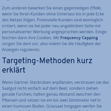
Zum anderen bewirken Sie einen ge­gen­tei­li­gen Effekt,
wenn Sie Ihren Kunden ohne Unterlass bis in jede Ecke
des Netzes folgen. Po­ten­zi­el­le Kunden sind womöglich
irritiert, wenn sie bei jeder neu an­ge­klick­ten Seite mit
per­so­na­li­sier­ter Werbung an­ge­spro­chen werden. Einige
löschen dann ihre Cookies. Mit
Frequency Capping
sorgen Sie dem vor, also indem Sie die Häu­fig­keit der
Anzeigen re­gu­lie­ren.
Targeting-Methoden kurz
erklärt
Wenn Gärtner Steck­rü­ben an­pflan­zen, ver­streu­en sie das
Saatgut nicht einfach auf dem Beet, sondern ziehen
gerade Furchen, halten genau Abstand zwischen den
Pflanzen und setzen sie ein bis zwei Zen­ti­me­ter tief in
einen humosen Boden. Grassaat hingegen werfen Sie