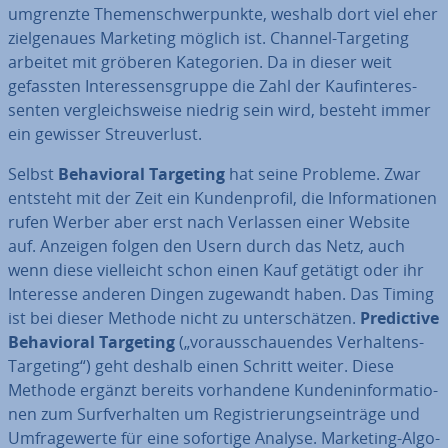
umgrenzte The­men­schwer­punk­te, weshalb dort viel eher
ziel­ge­nau­es Marketing möglich ist. Channel-Targeting
arbeitet mit gröberen Ka­te­go­rien. Da in dieser weit
gefassten In­ter­es­sens­grup­pe die Zahl der Kauf­in­ter­es­
sen­ten ver­gleichs­wei­se niedrig sein wird, besteht immer
ein gewisser Streu­ver­lust.
Selbst
Be­ha­vi­oral Targeting
hat seine Probleme. Zwar
entsteht mit der Zeit ein Kun­den­pro­fil, die In­for­ma­tio­nen
rufen Werber aber erst nach Verlassen einer Website
auf. Anzeigen folgen den Usern durch das Netz, auch
wenn diese viel­leicht schon einen Kauf getätigt oder ihr
Interesse anderen Dingen zugewandt haben. Das Timing
ist bei dieser Methode nicht zu un­ter­schät­zen.
Pre­dic­ti­ve
Be­ha­vi­oral Targeting
(„vor­aus­schau­en­des Ver­hal­tens-
Targeting“) geht deshalb einen Schritt weiter. Diese
Methode ergänzt bereits vor­han­de­ne Kun­den­in­for­ma­tio­
nen zum Surf­ver­hal­ten um Re­gis­trie­rungs­ein­trä­ge und
Um­fra­ge­wer­te für eine sofortige Analyse. Marketing-Al­go­