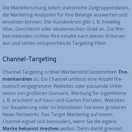
Die Markt­for­schung liefert sta­tis­ti­sche Ziel­grup­pen­da­ten,
die Marketing-Analysten für ihre Belange auswerten und
einsetzen können. Der Kun­den­kreis gibt z. B. frei­wil­lig
Alter, Ge­schlecht oder aka­de­mi­schen Grad an. Die Wer­
be­trei­ben­den richten Ihre Inhalte nach diesen Kriterien
aus und setzen ent­spre­chen­de Targeting-Filter.
Channel-Targeting
Channel-Targeting ordnet Wer­be­mit­tel be­stimm­ten
The­
men­ka­nä­len
zu. Ein Channel umfasst eine Anzahl the­
ma­tisch ein­ge­grenz­ter Websites oder passende Un­ter­
sei­ten von größeren Domains. Werbung für Ei­gen­hei­me
z. B. erscheint auf Haus-und-Garten-Portalen, Websites
zur Bau­pla­nung oder im Im­mo­bi­li­en-Teil eines größeren
News-Netzwerks. Das Target-Marketing auf einem
Channel eignet sich besonders, wenn Sie die eigene
Marke bekannt machen
wollen. Denn damit grenzen