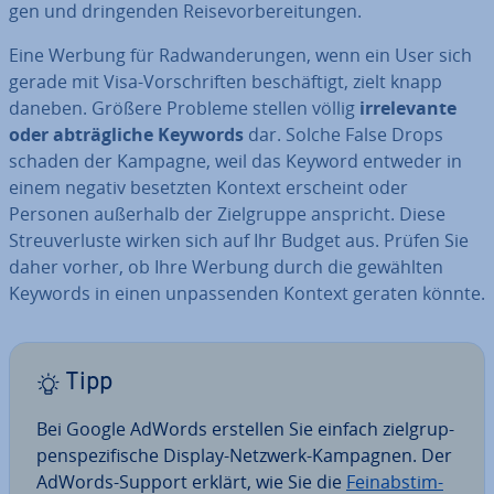
gen und drin­gen­den Rei­se­vor­be­rei­tun­gen.
Eine Werbung für Rad­wan­de­run­gen, wenn ein User sich
gerade mit Visa-Vor­schrif­ten be­schäf­tigt, zielt knapp
daneben. Größere Probleme stellen völlig
ir­rele­van­te
oder ab­träg­li­che Keywords
dar. Solche False Drops
schaden der Kampagne, weil das Keyword entweder in
einem negativ besetzten Kontext erscheint oder
Personen außerhalb der Ziel­grup­pe anspricht. Diese
Streu­ver­lus­te wirken sich auf Ihr Budget aus. Prüfen Sie
daher vorher, ob Ihre Werbung durch die gewählten
Keywords in einen un­pas­sen­den Kontext geraten könnte.
Tipp
Bei Google AdWords erstellen Sie einfach ziel­grup­
pen­spe­zi­fi­sche Display-Netzwerk-Kampagnen. Der
AdWords-Support erklärt, wie Sie die
Fein­ab­stim­