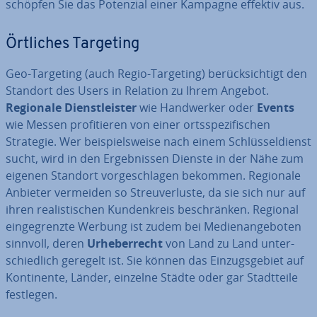
schöpfen Sie das Potenzial einer Kampagne effektiv aus.
Örtliches Targeting
Geo-Targeting (auch Regio-Targeting) be­rück­sich­tigt den
Standort des Users in Relation zu Ihrem Angebot.
Regionale Dienst­leis­ter
wie Hand­wer­ker oder
Events
wie Messen pro­fi­tie­ren von einer orts­spe­zi­fi­schen
Strategie. Wer bei­spiels­wei­se nach einem Schlüs­sel­dienst
sucht, wird in den Er­geb­nis­sen Dienste in der Nähe zum
eigenen Standort vor­ge­schla­gen bekommen. Regionale
Anbieter vermeiden so Streu­ver­lus­te, da sie sich nur auf
ihren rea­lis­ti­schen Kun­den­kreis be­schrän­ken. Regional
ein­ge­grenz­te Werbung ist zudem bei Me­di­en­an­ge­bo­ten
sinnvoll, deren
Ur­he­ber­recht
von Land zu Land un­ter­
schied­lich geregelt ist. Sie können das Ein­zugs­ge­biet auf
Kon­ti­nen­te, Länder, einzelne Städte oder gar Stadt­tei­le
festlegen.