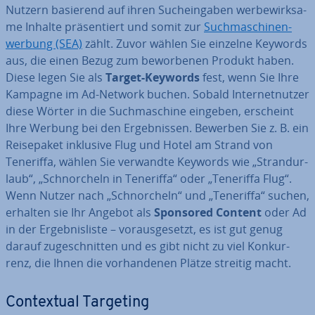
Nutzern basierend auf ihren Such­ein­ga­ben wer­be­wirk­sa­
me Inhalte prä­sen­tiert und somit zur
Such­ma­schi­nen­
wer­bung (SEA)
zählt. Zuvor wählen Sie einzelne Keywords
aus, die einen Bezug zum be­wor­be­nen Produkt haben.
Diese legen Sie als
Target-Keywords
fest, wenn Sie Ihre
Kampagne im Ad-Network buchen. Sobald In­ter­net­nut­zer
diese Wörter in die Such­ma­schi­ne eingeben, erscheint
Ihre Werbung bei den Er­geb­nis­sen. Bewerben Sie z. B. ein
Rei­se­pa­ket inklusive Flug und Hotel am Strand von
Teneriffa, wählen Sie verwandte Keywords wie „Strand­ur­
laub“, „Schnor­cheln in Teneriffa“ oder „Teneriffa Flug“.
Wenn Nutzer nach „Schnor­cheln“ und „Teneriffa“ suchen,
erhalten sie Ihr Angebot als
Sponsored Content
oder Ad
in der Er­geb­nis­lis­te – vor­aus­ge­setzt, es ist gut genug
darauf zu­ge­schnit­ten und es gibt nicht zu viel Kon­kur­
renz, die Ihnen die vor­han­de­nen Plätze streitig macht.
Con­tex­tu­al Targeting