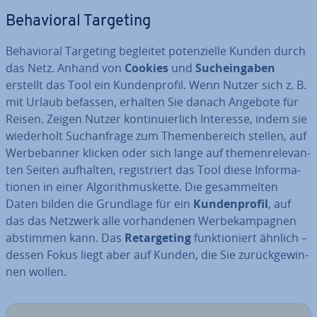
Be­ha­vi­oral Targeting
Be­ha­vi­oral Targeting begleitet po­ten­zi­el­le Kunden durch
das Netz. Anhand von
Cookies
und
Such­ein­ga­ben
erstellt das Tool ein Kun­den­pro­fil. Wenn Nutzer sich z. B.
mit Urlaub befassen, erhalten Sie danach Angebote für
Reisen. Zeigen Nutzer kon­ti­nu­ier­lich Interesse, indem sie
wie­der­holt Such­an­fra­ge zum The­men­be­reich stellen, auf
Wer­be­ban­ner klicken oder sich lange auf the­men­re­le­van­
ten Seiten aufhalten, re­gis­triert das Tool diese In­for­ma­
tio­nen in einer Al­go­rith­mus­ket­te. Die ge­sam­mel­ten
Daten bilden die Grundlage für ein
Kun­den­pro­fil
, auf
das das Netzwerk alle vor­han­de­nen Wer­be­kam­pa­gnen
abstimmen kann. Das
Re­tar­ge­ting
funk­tio­niert ähnlich –
dessen Fokus liegt aber auf Kunden, die Sie zu­rück­ge­win­
nen wollen.