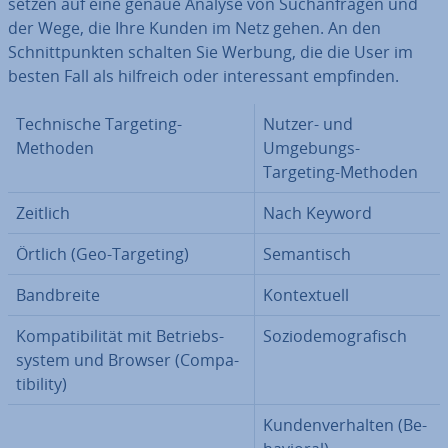
setzen auf eine genaue Analyse von Such­an­fra­gen und
der Wege, die Ihre Kunden im Netz gehen. An den
Schnitt­punk­ten schalten Sie Werbung, die die User im
besten Fall als hilfreich oder in­ter­es­sant empfinden.
Tech­ni­sche Targeting-
Nutzer- und
Methoden
Umgebungs-
Targeting-Methoden
Zeitlich
Nach Keyword
Örtlich (Geo-Targeting)
Se­man­tisch
Band­brei­te
Kon­tex­tu­ell
Kom­pa­ti­bi­li­tät mit Be­triebs­
So­zio­de­mo­gra­fisch
sys­tem und Browser (Com­pa­
ti­bi­li­ty)
Kun­den­ver­hal­ten (Be­