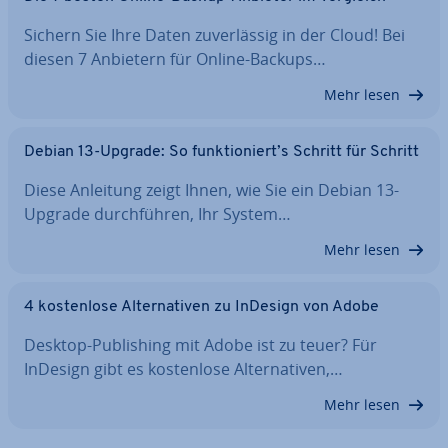
Sichern Sie Ihre Daten zu­ver­läs­sig in der Cloud! Bei
diesen 7 Anbietern für Online-Backups…
Mehr lesen
Debian 13-Upgrade: So funk­tio­niert’s Schritt für Schritt
Diese Anleitung zeigt Ihnen, wie Sie ein Debian 13-
Upgrade durch­füh­ren, Ihr System…
Mehr lesen
4 kos­ten­lo­se Al­ter­na­ti­ven zu InDesign von Adobe
Desktop-Pu­bli­shing mit Adobe ist zu teuer? Für
InDesign gibt es kos­ten­lo­se Al­ter­na­ti­ven,…
Mehr lesen