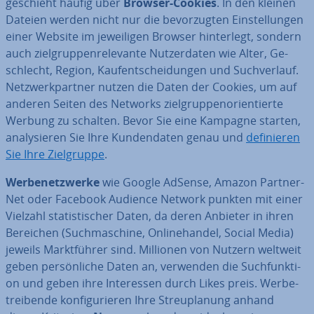
geschieht häufig über
Browser-Cookies
. In den kleinen
Dateien werden nicht nur die be­vor­zug­ten Ein­stel­lun­gen
einer Website im je­wei­li­gen Browser hin­ter­legt, sondern
auch ziel­grup­pen­re­le­van­te Nut­zer­da­ten wie Alter, Ge­
schlecht, Region, Kauf­ent­schei­dun­gen und Such­ver­lauf.
Netz­werk­part­ner nutzen die Daten der Cookies, um auf
anderen Seiten des Networks ziel­grup­pen­ori­en­tier­te
Werbung zu schalten. Bevor Sie eine Kampagne starten,
ana­ly­sie­ren Sie Ihre Kun­den­da­ten genau und
de­fi­nie­ren
Sie Ihre Ziel­grup­pe
.
Wer­be­netz­wer­ke
wie Google AdSense, Amazon Part­ner­
Net oder Facebook Audience Network punkten mit einer
Vielzahl sta­tis­ti­scher Daten, da deren Anbieter in ihren
Bereichen (Such­ma­schi­ne, On­line­han­del, Social Media)
jeweils Markt­füh­rer sind. Millionen von Nutzern weltweit
geben per­sön­li­che Daten an, verwenden die Such­funk­ti­
on und geben ihre In­ter­es­sen durch Likes preis. Wer­be­
trei­ben­de kon­fi­gu­rie­ren Ihre Streu­pla­nung anhand