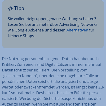
Tipp
Sie wollen ziel­grup­pen­ge­naue Werbung schalten?
Lesen Sie bei uns mehr über Ad­ver­ti­sing Networks
wie Google AdSense und dessen
Al­ter­na­ti­ven
für
kleinere Shops.
Die Nutzung per­so­nen­be­zo­ge­ner Daten hat aber auch
Kritiker. Zum einen sind Digital Citizens immer mehr auf
Da­ten­schutz
sen­si­bi­li­siert. Die Vor­stel­lung vom
„gläsernen Kunden“, über den eine ungeheure Fülle an
per­sön­li­chen Daten existiert, die ana­ly­siert und aus­ge­
wer­tet oder zweck­ent­frem­det werden, ist längst keine Zu­
kunfts­mu­sik mehr. Deshalb ist bei allem Eifer für per­so­
na­li­sier­te Werbung der Si­cher­heits­aspekt nicht aus den
Augen zu lassen, wenn Sie mit Kun­den­da­ten arbeiten.