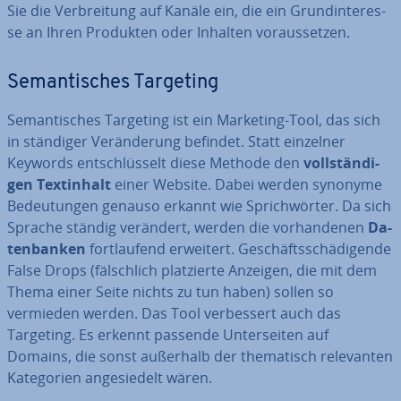
Sie die Ver­brei­tung auf Kanäle ein, die ein Grund­in­ter­es­
se an Ihren Produkten oder Inhalten vor­aus­set­zen.
Se­man­ti­sches Targeting
Se­man­ti­sches Targeting ist ein Marketing-Tool, das sich
in ständiger Ver­än­de­rung befindet. Statt einzelner
Keywords ent­schlüs­selt diese Methode den
voll­stän­di­
gen Text­in­halt
einer Website. Dabei werden synonyme
Be­deu­tun­gen genauso erkannt wie Sprich­wör­ter. Da sich
Sprache ständig verändert, werden die vor­han­de­nen
Da­
ten­ban­ken
fort­lau­fend erweitert. Ge­schäfts­schä­di­gen­de
False Drops (fälsch­lich plat­zier­te Anzeigen, die mit dem
Thema einer Seite nichts zu tun haben) sollen so
vermieden werden. Das Tool ver­bes­sert auch das
Targeting. Es erkennt passende Un­ter­sei­ten auf
Domains, die sonst außerhalb der the­ma­tisch re­le­van­ten
Ka­te­go­rien an­ge­sie­delt wären.