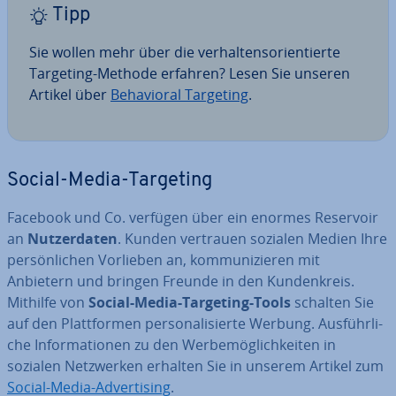
Tipp
Sie wollen mehr über die ver­hal­tens­ori­en­tier­te
Targeting-Methode erfahren? Lesen Sie unseren
Artikel über
Be­ha­vi­oral Targeting
.
Social-Media-Targeting
Facebook und Co. verfügen über ein enormes Reservoir
an
Nut­zer­da­ten
. Kunden vertrauen sozialen Medien Ihre
per­sön­li­chen Vorlieben an, kom­mu­ni­zie­ren mit
Anbietern und bringen Freunde in den Kun­den­kreis.
Mithilfe von
Social-Media-Targeting-Tools
schalten Sie
auf den Platt­for­men per­so­na­li­sier­te Werbung. Aus­führ­li­
che In­for­ma­tio­nen zu den Wer­be­mög­lich­kei­ten in
sozialen Netz­wer­ken erhalten Sie in unserem Artikel zum
Social-Media-Ad­ver­ti­sing
.