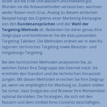
locker auf die Erde und wässern an­schlie­ßend gut.
Würden sie die An­bau­me­tho­den ver­tau­schen, wüchsen
weder Rüben noch Gras. Analog zu diesem einfachen
Beispiel hängt das Ergebnis einer Marketing-Kampagne
von den
Kun­den­an­sprü­chen
und der
Wahl der
Targeting-Methode
ab. Bedenken Sie daher genau Ihre
Ziel­grup­pe und kom­bi­nie­ren Sie die dazu passenden
Targeting-Taktiken. Die Methoden ordnen wir in zwei Ka­
te­go­rien: tech­ni­sches Targeting sowie Benutzer- und
Umgebungs-Targeting.
Bei den tech­ni­schen Methoden ana­ly­sie­ren Sie, zu
welchen Zeiten Ihre Ziel­grup­pe das Internet nutzt. Sie
ermitteln den Standort und die tech­ni­schen Vor­aus­set­
zun­gen. Mit diesen Methoden erreichen Sie Ihre Ziel­grup­
pe, wenn sie emp­fäng­lich für Werbung ist. Zudem stellen
Sie sicher, dass Endgeräte und Browser Ihre Wer­be­mit­tel
optimal dar­stel­len. Die Stra­te­gien, die sich mit den
Nutzern und dem Umfeld Ihres Contents be­schäf­ti­gen,