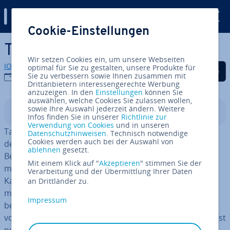
Digital Guide
Cookie-Einstellungen
Zum Haupt­in­halt springen
Targeting
Wir setzen Cookies ein, um unsere Webseiten
IONOS Redaktion
optimal für Sie zu gestalten, unsere Produkte für
Auf Facebook teilen
Auf Twitter teilen
Auf LinkedIn tei
Sie zu verbessern sowie Ihnen zusammen mit
21.05.2021
Drittanbietern interessengerechte Werbung
anzuzeigen. In den
Einstellungen
können Sie
auswählen, welche Cookies Sie zulassen wollen,
sowie Ihre Auswahl jederzeit ändern. Weitere
In­halts­ver­zeich­nis
Infos finden Sie in unserer
Richtlinie zur
Verwendung von Cookies
und in unseren
Targeting ist im On­line­mar­ke­ting ver­wur­zelt. Im
Datenschutzhinweisen
. Technisch notwendige
Cookies werden auch bei der Auswahl von
deutschen Sprach­ge­biet wird dafür manchmal der
ablehnen
gesetzt.
Begriff „
Ziel­grup­pen­an­spra­che
“ verwendet. Un­ter­neh­
Mit einem Klick auf "
Akzeptieren
" stimmen Sie der
men geben oft große Summen für Marketing-
Verarbeitung und der Übermittlung Ihrer Daten
Kampagnen aus. Das Ziel: ein Produkt so publik wie
an Drittländer zu.
möglich zu machen, um den Umsatz zu steigern. Das
Impressum
beworbene Produkt ist jedoch nicht für alle Menschen
von gleichem Interesse. Durch Targeting sollen möglichst