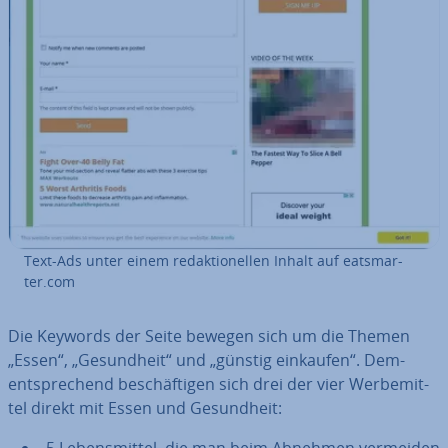
Text-Ads unter einem re­dak­tio­nel­len Inhalt auf eat­s­mar­
ter.com
Die Keywords der Seite bewegen sich um die Themen
„Essen“, „Ge­sund­heit“ und „günstig einkaufen“. Dem­
entspre­chend be­schäf­ti­gen sich drei der vier Wer­be­mit­
tel direkt mit Essen und Ge­sund­heit: