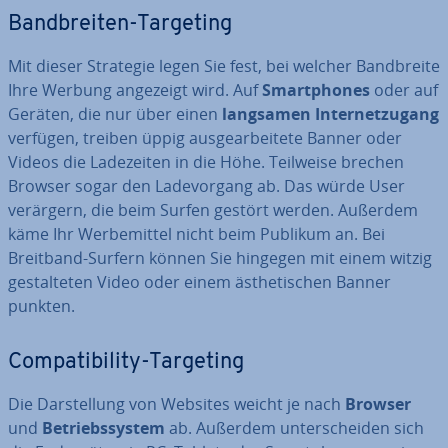
Band­brei­ten-Targeting
Mit dieser Strategie legen Sie fest, bei welcher Band­brei­te
Ihre Werbung angezeigt wird. Auf
Smart­phones
oder auf
Geräten, die nur über einen
langsamen In­ter­net­zu­gang
verfügen, treiben üppig aus­ge­ar­bei­te­te Banner oder
Videos die La­de­zei­ten in die Höhe. Teilweise brechen
Browser sogar den La­de­vor­gang ab. Das würde User
verärgern, die beim Surfen gestört werden. Außerdem
käme Ihr Wer­be­mit­tel nicht beim Publikum an. Bei
Breitband-Surfern können Sie hingegen mit einem witzig
ge­stal­te­ten Video oder einem äs­the­ti­schen Banner
punkten.
Com­pa­ti­bi­li­ty-Targeting
Die Dar­stel­lung von Websites weicht je nach
Browser
und
Be­triebs­sys­tem
ab. Außerdem un­ter­schei­den sich