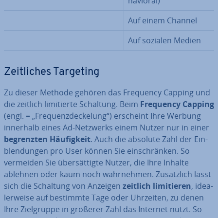
ha­vi­oral)
Auf einem Channel
Auf sozialen Medien
Zeit­li­ches Targeting
Zu dieser Methode gehören das Frequency Capping und
die zeitlich li­mi­tier­te Schaltung. Beim
Frequency Capping
(engl. = „Fre­quenz­de­cke­lung“) erscheint Ihre Werbung
innerhalb eines Ad-Netzwerks einem Nutzer nur in einer
be­grenz­ten Häu­fig­keit
. Auch die absolute Zahl der Ein­
blen­dun­gen pro User können Sie ein­schrän­ken. So
vermeiden Sie über­sät­tig­te Nutzer, die Ihre Inhalte
ablehnen oder kaum noch wahr­neh­men. Zu­sätz­lich lässt
sich die Schaltung von Anzeigen
zeitlich
li­mi­tie­ren
, idea­
ler­wei­se auf bestimmte Tage oder Uhrzeiten, zu denen
Ihre Ziel­grup­pe in größerer Zahl das Internet nutzt. So