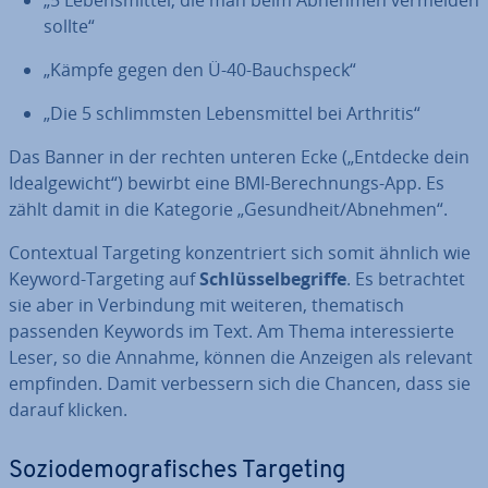
„5 Le­bens­mit­tel, die man beim Abnehmen vermeiden
sollte“
„Kämpfe gegen den Ü-40-Bauch­speck“
„Die 5 schlimms­ten Le­bens­mit­tel bei Arthritis“
Das Banner in der rechten unteren Ecke („Entdecke dein
Ide­al­ge­wicht“) bewirbt eine BMI-Be­rech­nungs-App. Es
zählt damit in die Kategorie „Ge­sund­heit/Abnehmen“.
Con­tex­tu­al Targeting kon­zen­triert sich somit ähnlich wie
Keyword-Targeting auf
Schlüs­sel­be­grif­fe
. Es be­trach­tet
sie aber in Ver­bin­dung mit weiteren, the­ma­tisch
passenden Keywords im Text. Am Thema in­ter­es­sier­te
Leser, so die Annahme, können die Anzeigen als relevant
empfinden. Damit ver­bes­sern sich die Chancen, dass sie
darauf klicken.
So­zio­de­mo­gra­fi­sches Targeting