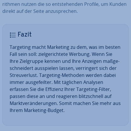
rith­men nutzen die so ent­ste­hen­den Profile, um Kunden
direkt auf der Seite an­zu­spre­chen.
Fazit
Targeting macht Marketing zu dem, was im besten
Fall sein soll: ziel­ge­rich­te­te Werbung. Wenn Sie
Ihre Ziel­grup­pe kennen und Ihre Anzeigen maß­ge­
schnei­dert aus­spie­len lassen, ver­rin­gert sich der
Streu­ver­lust. Targeting-Methoden werden dabei
immer aus­ge­feil­ter. Mit täglichen Analysen
erfassen Sie die Effizienz Ihrer Targeting-Filter,
passen diese an und reagieren blitz­schnell auf
Markt­ver­än­de­run­gen. Somit machen Sie mehr aus
Ihrem Marketing-Budget.