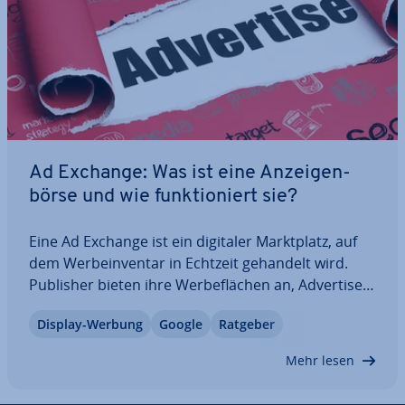
Ad Exchange: Was ist eine An­zei­gen­
bör­se und wie funk­tio­niert sie?
Eine Ad Exchange ist ein digitaler Markt­platz, auf
dem Wer­be­in­ven­tar in Echtzeit gehandelt wird.
Publisher bieten ihre Wer­be­flä­chen an, Ad­ver­ti­ser
bieten darauf – voll­au­to­ma­ti­siert in Mil­li­se­kun­den.
Display-Werbung
Google
Ratgeber
Ad Exchanges sind das Herzstück des Pro­gram­ma­
tic Ad­ver­ti­sing und er­mög­li­chen…
Mehr lesen