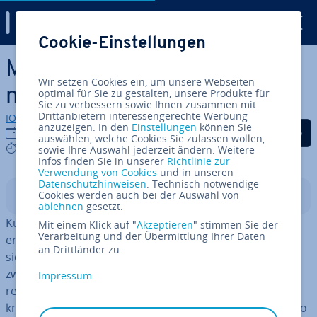
Digital Guide
Cookie-Einstellungen
Zum Haupt­in­halt springen
Marketing Basics: Data Ma­
Wir setzen Cookies ein, um unsere Webseiten
nage­ment Platform
optimal für Sie zu gestalten, unsere Produkte für
Sie zu verbessern sowie Ihnen zusammen mit
Drittanbietern interessengerechte Werbung
IONOS Redaktion
anzuzeigen. In den
Einstellungen
können Sie
Auf Facebook teilen
Auf Twitter teilen
Auf LinkedIn tei
12.04.2018
auswählen, welche Cookies Sie zulassen wollen,
3 mins
sowie Ihre Auswahl jederzeit ändern. Weitere
Infos finden Sie in unserer
Richtlinie zur
Verwendung von Cookies
und in unseren
Datenschutzhinweisen
. Technisch notwendige
Cookies werden auch bei der Auswahl von
In­halts­ver­zeich­nis
ablehnen
gesetzt.
Kun­den­da­ten sind Gold wert für jeden Marketer – doch
Mit einem Klick auf "
Akzeptieren
" stimmen Sie der
Verarbeitung und der Übermittlung Ihrer Daten
erst durch eine Data Ma­nage­ment Platform lassen sie
an Drittländer zu.
sich logisch ver­knüp­fen und stra­te­gisch für Mar­ke­ting­
zwe­cke nutzen. Data Ma­nage­ment Platforms or­ga­ni­sie­
Impressum
ren dafür nicht nur die eigenen Kun­den­da­ten, sie ver­
knüp­fen auch Daten von Dritt­an­bie­tern und erlauben so