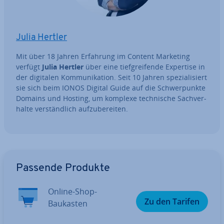
Julia Hertler
Mit über 18 Jahren Erfahrung im Content Marketing
verfügt
Julia Hertler
über eine tief­grei­fen­de Expertise in
der digitalen Kom­mu­ni­ka­ti­on. Seit 10 Jahren spe­zia­li­siert
sie sich beim IONOS Digital Guide auf die Schwer­punk­te
Domains und Hosting, um komplexe tech­ni­sche Sach­ver­
hal­te ver­ständ­lich auf­zu­be­rei­ten.
Zum Hauptmenü
Passende Produkte
Online-Shop-
Zu den Tarifen
Baukasten