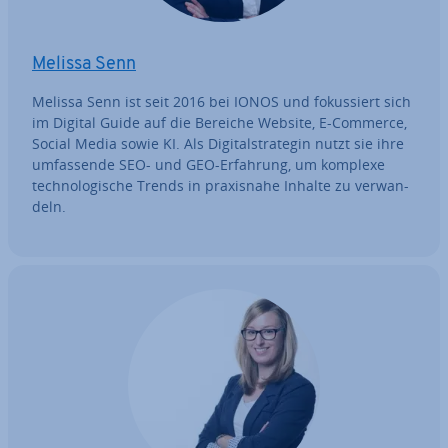
Melissa Senn
Melissa Senn ist seit 2016 bei IONOS und fo­kus­siert sich
im Digital Guide auf die Bereiche Website, E-Commerce,
Social Media sowie KI. Als Di­gi­tal­stra­te­gin nutzt sie ihre
um­fas­sen­de SEO- und GEO-Erfahrung, um komplexe
tech­no­lo­gi­sche Trends in pra­xis­na­he Inhalte zu ver­wan­
deln.