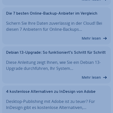
Die 7 besten Online-Backup-Anbieter im Vergleich
Sichern Sie Ihre Daten zu­ver­läs­sig in der Cloud! Bei
diesen 7 Anbietern für Online-Backups…
Mehr lesen
Debian 13-Upgrade: So funk­tio­niert’s Schritt für Schritt
Diese Anleitung zeigt Ihnen, wie Sie ein Debian 13-
Upgrade durch­füh­ren, Ihr System…
Mehr lesen
4 kos­ten­lo­se Al­ter­na­ti­ven zu InDesign von Adobe
Desktop-Pu­bli­shing mit Adobe ist zu teuer? Für
InDesign gibt es kos­ten­lo­se Al­ter­na­ti­ven,…