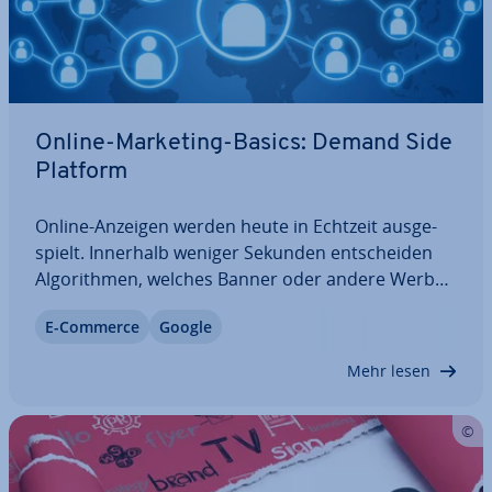
Online-Marketing-Basics: Demand Side
Platform
Online-Anzeigen werden heute in Echtzeit aus­ge­
spielt. Innerhalb weniger Sekunden ent­schei­den
Al­go­rith­men, welches Banner oder andere Wer­be­
mit­tel dem Website-Besucher aus­ge­spielt wird.
E-Commerce
Google
Doch jede Ad Im­pres­si­on ist umkämpft und wird in
einem Bie­ter­ver­fah­ren vergeben – jedes…
Mehr lesen