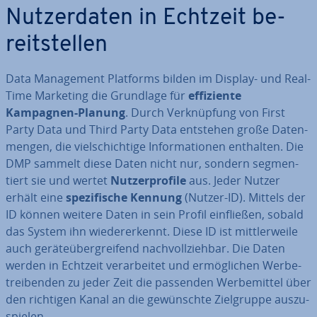
Nut­zer­da­ten in Echtzeit be­
reit­stel­len
Data Ma­nage­ment Platforms bilden im Display- und Real-
Time Marketing die Grundlage für
ef­fi­zi­en­te
Kampagnen-Planung
. Durch Ver­knüp­fung von First
Party Data und Third Party Data entstehen große Da­ten­
men­gen, die viel­schich­ti­ge In­for­ma­tio­nen enthalten. Die
DMP sammelt diese Daten nicht nur, sondern seg­men­
tiert sie und wertet
Nut­zer­pro­fi­le
aus. Jeder Nutzer
erhält eine
spe­zi­fi­sche Kennung
(Nutzer-ID). Mittels der
ID können weitere Daten in sein Profil ein­flie­ßen, sobald
das System ihn wie­der­erkennt. Diese ID ist mitt­ler­wei­le
auch ge­rä­te­über­grei­fend nach­voll­zieh­bar. Die Daten
werden in Echtzeit ver­ar­bei­tet und er­mög­li­chen Wer­be­
trei­ben­den zu jeder Zeit die passenden Wer­be­mit­tel über
den richtigen Kanal an die ge­wünsch­te Ziel­grup­pe aus­zu­
spie­len.