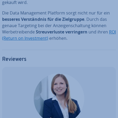
gekauft wird.
Die Data Ma­nage­ment Platform sorgt nicht nur für ein
besseres Ver­ständ­nis für die Ziel­grup­pe
. Durch das
genaue Targeting bei der An­zei­gen­schal­tung können
Wer­be­trei­ben­de
Streu­ver­lus­te ver­rin­gern
und ihren
ROI
(Return on In­vest­ment)
erhöhen.
Reviewers