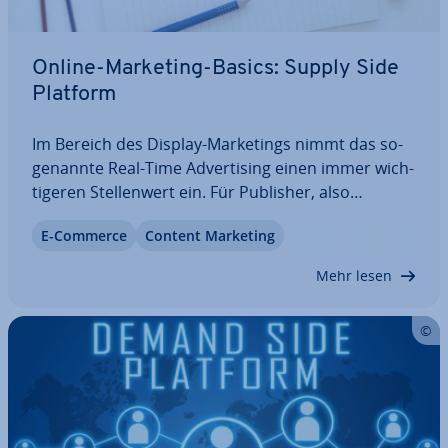
Online-Marketing-Basics: Supply Side
Platform
Im Bereich des Display-Mar­ke­tings nimmt das so­
ge­nann­te Real-Time Ad­ver­ti­sing einen immer wich­
ti­ge­ren Stel­len­wert ein. Für Publisher, also
Website-Betreiber, die freie Wer­be­flä­chen
E-Commerce
Content Marketing
verkaufen wollen, ergibt sich hier die Chance, Wer­
be­in­ven­tar über voll­au­to­ma­ti­sier­te Bie­ter­ver­fah­
Mehr lesen
ren…