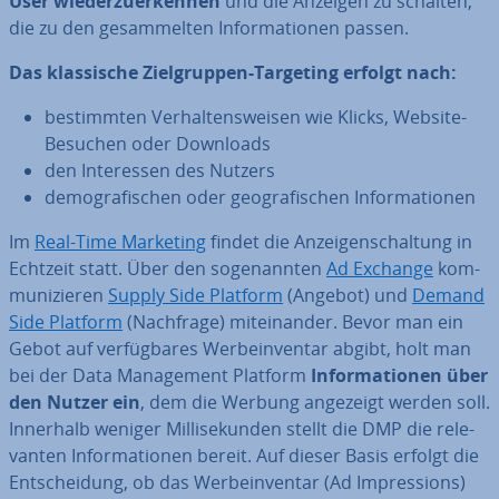
User wie­der­zu­er­ken­nen
und die Anzeigen zu schalten,
die zu den ge­sam­mel­ten In­for­ma­tio­nen passen.
Das klas­si­sche Ziel­grup­pen-Targeting erfolgt nach:
be­stimm­ten Ver­hal­tens­wei­sen wie Klicks, Website-
Besuchen oder Downloads
den In­ter­es­sen des Nutzers
de­mo­gra­fi­schen oder geo­gra­fi­schen In­for­ma­tio­nen
Im
Real-Time Marketing
findet die An­zei­gen­schal­tung in
Echtzeit statt. Über den so­ge­nann­ten
Ad Exchange
kom­
mu­ni­zie­ren
Supply Side Platform
(Angebot) und
Demand
Side Platform
(Nachfrage) mit­ein­an­der. Bevor man ein
Gebot auf ver­füg­ba­res Wer­be­in­ven­tar abgibt, holt man
bei der Data Ma­nage­ment Platform
In­for­ma­tio­nen über
den Nutzer ein
, dem die Werbung angezeigt werden soll.
Innerhalb weniger Mil­li­se­kun­den stellt die DMP die re­le­
van­ten In­for­ma­tio­nen bereit. Auf dieser Basis erfolgt die
Ent­schei­dung, ob das Wer­be­in­ven­tar (Ad Im­pres­si­ons)