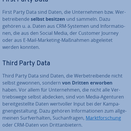
First Party Data sind Daten, die Un­ter­neh­men bzw. Wer­
be­trei­ben­de
selbst besitzen
und sammeln. Dazu
gehören u. a. Daten aus CRM-Systemen und In­for­ma­tio­
nen, die aus den Social Media, der Customer Journey
oder aus E-Mail-Marketing-Maßnahmen ab­ge­lei­tet
werden konnten.
Third Party Data
Third Party Data sind Daten, die Wer­be­trei­ben­de nicht
selbst gewonnen, sondern
von Dritten erworben
haben. Vor allem für Un­ter­neh­men, die nicht alle Ver­
triebs­we­ge selbst abdecken, sind von Media-Agenturen
be­reit­ge­stell­te Daten wert­vol­ler Input bei der Kam­pa­
gnen­ge­stal­tung. Dazu gehören In­for­ma­tio­nen zum all­ge­
mei­nen Surf­ver­hal­ten, Such­an­fra­gen,
Markt­for­schung
oder CRM-Daten von Dritt­an­bie­tern.